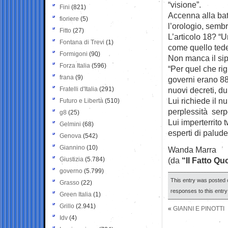
“visione”.
Fini
(821)
Accenna alla bat
fioriere
(5)
l’orologio, semb
Fitto
(27)
L’articolo 18? “
Fontana di Trevi
(1)
come quello ted
Formigoni
(90)
Non manca il sip
Forza Italia
(596)
“Per quel che rig
frana
(9)
governi erano 8
Fratelli d'Italia
(291)
nuovi decreti, d
Lui richiede il 
Futuro e Libertà
(510)
perplessità serpe
g8
(25)
Lui imperterrito t
Gelmini
(68)
esperti di palude.
Genova
(542)
Giannino
(10)
Wanda Marra
Giustizia
(5.784)
(da
“Il Fatto Qu
governo
(5.799)
This entry was posted 
Grasso
(22)
responses to this entr
Green Italia
(1)
Grillo
(2.941)
«
GIANNI E PINOTTI
Idv
(4)