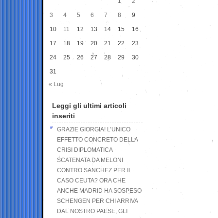
1
2
3
4
5
6
7
8
9
10
11
12
13
14
15
16
17
18
19
20
21
22
23
24
25
26
27
28
29
30
31
« Lug
Leggi gli ultimi articoli
inseriti
GRAZIE GIORGIA! L’UNICO
EFFETTO CONCRETO DELLA
CRISI DIPLOMATICA
SCATENATA DA MELONI
CONTRO SANCHEZ PER IL
CASO CEUTA? ORA CHE
ANCHE MADRID HA SOSPESO
SCHENGEN PER CHI ARRIVA
DAL NOSTRO PAESE, GLI