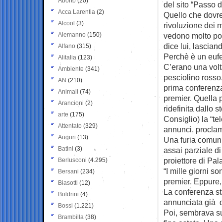
Aborto
(20)
del sito “Passo 
Acca Larentia
(2)
Quello che dovre
Alcool
(3)
rivoluzione dei m
Alemanno
(150)
vedono molto po
dice lui, lascian
Alfano
(315)
Perchè è un euf
Alitalia
(123)
C’erano una volta
Ambiente
(341)
pesciolino rosso.
AN
(210)
prima conferenz
Animali
(74)
premier. Quella p
Arancioni
(2)
ridefinita dallo 
arte
(175)
Consiglio) la “te
Attentato
(329)
annunci, procla
Auguri
(13)
Una furia comuni
Batini
(3)
assai parziale di
proiettore di Pal
Berlusconi
(4.295)
“I mille giorni s
Bersani
(234)
premier. Eppure,
Biasotti
(12)
La conferenza st
Boldrini
(4)
annunciata già 
Bossi
(1.221)
Poi, sembrava sup
Brambilla
(38)