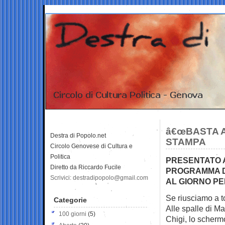
â€œBASTA A
Destra di Popolo.net
STAMPA
Circolo Genovese di Cultura e
Politica
PRESENTATO A 
Diretto da Riccardo Fucile
PROGRAMMA DE
Scrivici: destradipopolo@gmail.com
AL GIORNO PE
Se riusciamo a to
Categorie
Alle spalle di M
100 giorni
(5)
Chigi, lo scherm