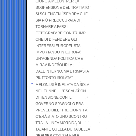
GIORGIA MELONI PER LA
SOSPENSIONE DEL TRATTATO
SI SCHENGEN: “SEMBRA CHE
SIA PIÙ PREOCCUPATA DI
TORNARE A FARSI
FOTOGRAFARE CON TRUMP
CHE DI DIFENDERE GLI
INTERESSI EUROPEI. STA
IMPORTANDO IN EUROPA
UN’AGENDA POLITICA CHE
MIRA A INDEBOLIRLA
DALL’INTERNO. MA È RIMASTA
PIUTTOSTO ISOLATA”
MELONI SI È INFILATA DA SOLA
NEL TUNNEL. L’ESCALATION
DI TENSIONE CON IL
GOVERNO SPAGNOLO ERA
PREVEDIBILE: TRE GIORNI FA
C’ERA STATO UNO SCONTRO
TRA LA LINEA MORBIDA DI
TAJANI E QUELLA DURA DELLA
PREMIER CON SALVINI E