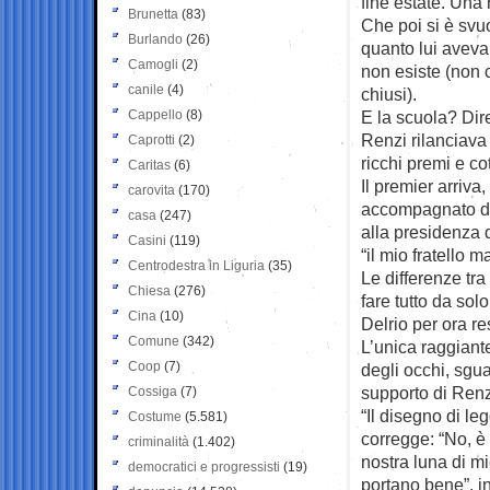
fine estate. Una
Brunetta
(83)
Che poi si è svuo
Burlando
(26)
quanto lui aveva 
Camogli
(2)
non esiste (non 
canile
(4)
chiusi).
Cappello
(8)
E la scuola? Dir
Renzi rilanciava 
Caprotti
(2)
ricchi premi e cot
Caritas
(6)
Il premier arriva
carovita
(170)
accompagnato da 
casa
(247)
alla presidenza 
Casini
(119)
“il mio fratello 
Centrodestra in Liguria
(35)
Le differenze tra
Chiesa
(276)
fare tutto da sol
Cina
(10)
Delrio per ora re
Comune
(342)
L’unica raggiante
Coop
(7)
degli occhi, sgua
supporto di Renz
Cossiga
(7)
“Il disegno di le
Costume
(5.581)
corregge: “No, è 
criminalità
(1.402)
nostra luna di mi
democratici e progressisti
(19)
portano bene”, i