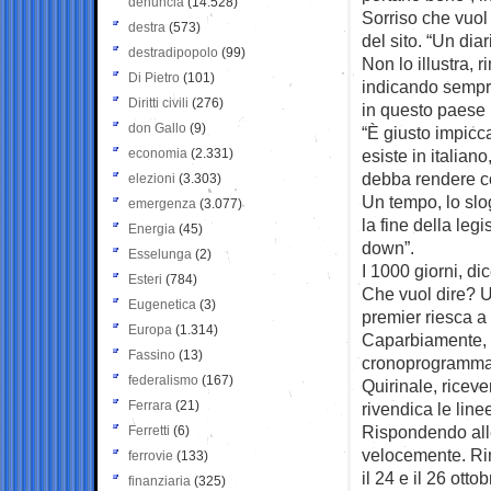
denuncia
(14.528)
Sorriso che vuol 
destra
(573)
del sito. “Un dia
destradipopolo
(99)
Non lo illustra, 
Di Pietro
(101)
indicando sempre
Diritti civili
(276)
in questo paese
don Gallo
(9)
“È giusto impicc
economia
(2.331)
esiste in italian
debba rendere co
elezioni
(3.303)
Un tempo, lo slo
emergenza
(3.077)
la fine della legi
Energia
(45)
down”.
Esselunga
(2)
I 1000 giorni, d
Esteri
(784)
Che vuol dire? U
Eugenetica
(3)
premier riesca a
Europa
(1.314)
Caparbiamente, r
Fassino
(13)
cronoprogramma, 
federalismo
(167)
Quirinale, riceve
Ferrara
(21)
rivendica le line
Rispondendo alle
Ferretti
(6)
velocemente. Rim
ferrovie
(133)
il 24 e il 26 otto
finanziaria
(325)