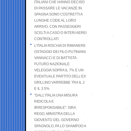
ITALIANI CHE HANNO DECISO
DI PASSARE LE VACANZE IN
SPAGNA SONO COSTRETTI A
LUNGHE CODE AL LORO
ARRIVO, CON PASSEGGERI
SCELTI A CASO O INTERI AEREI
CONTROLLATI
L’ITALIA RISCHIA DI RIMANERE
OSTAGGIO DEI FILO-PUTINIANI
VANNACCI E DI BATTISTA.
FUTURO NAZIONALE
VELEGGIA SOPRA IL 7% E UN
EVENTUALE PARTITO DELL’EX
GRILLINO VARREBBE TRA IL 2
E IL 3.5%
“DALL’ITALIA UNA MISURA
RIDICOLA E
IRRESPONSABILE”: SIRA
REGO, MINISTRA DELLA
GIOVENTÙ DEL GOVERNO
SPAGNOLO, FA LO SHAMPOO A