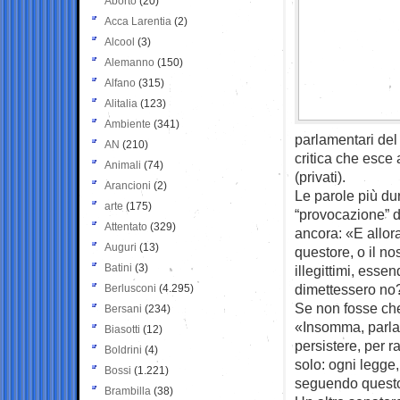
Aborto
(20)
Acca Larentia
(2)
Alcool
(3)
Alemanno
(150)
Alfano
(315)
Alitalia
(123)
Ambiente
(341)
parlamentari del
AN
(210)
critica che esce 
Animali
(74)
(privati).
Arancioni
(2)
Le parole più dur
arte
(175)
“provocazione” d
Attentato
(329)
ancora: «E allor
Auguri
(13)
questore, o il n
Batini
(3)
illegittimi, esse
dimettessero no
Berlusconi
(4.295)
Se non fosse che
Bersani
(234)
«Insomma, parlar
Biasotti
(12)
persistere, per 
Boldrini
(4)
solo: ogni legge
Bossi
(1.221)
seguendo questo
Brambilla
(38)