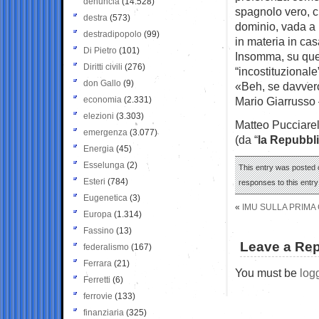
denuncia
(14.528)
spagnolo vero, c
destra
(573)
dominio, vada a l
destradipopolo
(99)
in materia in casa
Di Pietro
(101)
Insomma, su quel
Diritti civili
(276)
“incostituzionale
don Gallo
(9)
«Beh, se davver
economia
(2.331)
Mario Giarrusso 
elezioni
(3.303)
Matteo Pucciarel
emergenza
(3.077)
(da “
la Repubbl
Energia
(45)
Esselunga
(2)
This entry was posted o
Esteri
(784)
responses to this entr
Eugenetica
(3)
«
IMU SULLA PRIMA 
Europa
(1.314)
Fassino
(13)
Leave a Rep
federalismo
(167)
Ferrara
(21)
You must be
log
Ferretti
(6)
ferrovie
(133)
finanziaria
(325)