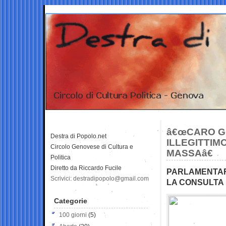
â€œCARO GR
Destra di Popolo.net
ILLEGITTIM
Circolo Genovese di Cultura e
MASSAâ€
Politica
Diretto da Riccardo Fucile
PARLAMENTARI
Scrivici: destradipopolo@gmail.com
LA CONSULTA D
Categorie
100 giorni
(5)