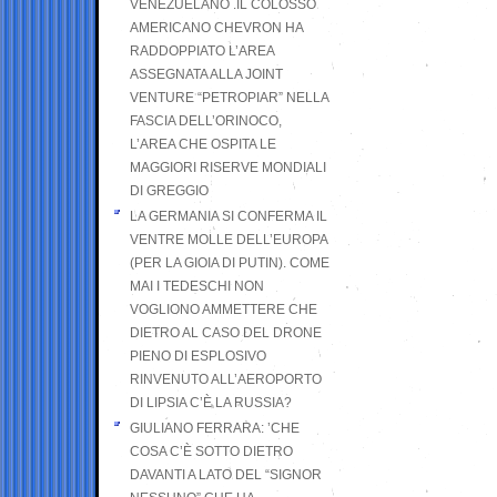
VENEZUELANO .IL COLOSSO
AMERICANO CHEVRON HA
RADDOPPIATO L’AREA
ASSEGNATA ALLA JOINT
VENTURE “PETROPIAR” NELLA
FASCIA DELL’ORINOCO,
L’AREA CHE OSPITA LE
MAGGIORI RISERVE MONDIALI
DI GREGGIO
LA GERMANIA SI CONFERMA IL
VENTRE MOLLE DELL’EUROPA
(PER LA GIOIA DI PUTIN). COME
MAI I TEDESCHI NON
VOGLIONO AMMETTERE CHE
DIETRO AL CASO DEL DRONE
PIENO DI ESPLOSIVO
RINVENUTO ALL’AEROPORTO
DI LIPSIA C’È LA RUSSIA?
GIULIANO FERRARA: ’CHE
COSA C’È SOTTO DIETRO
DAVANTI A LATO DEL “SIGNOR