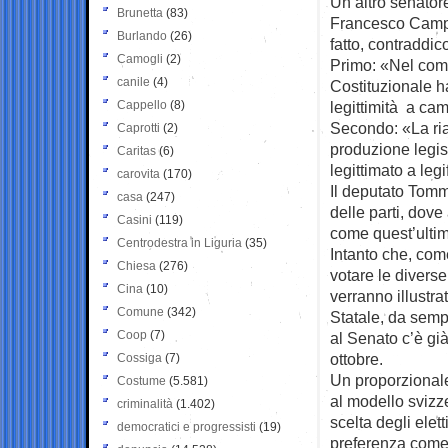
Un altro senator
Brunetta
(83)
Francesco Campan
Burlando
(26)
fatto, contraddic
Camogli
(2)
Primo: «Nel comu
canile
(4)
Costituzionale h
Cappello
(8)
legittimità a cam
Secondo: «La ri
Caprotti
(2)
produzione legis
Caritas
(6)
legittimato a legi
carovita
(170)
Il deputato Tomm
casa
(247)
delle parti, dove
Casini
(119)
come quest’ultim
Centrodestra in Liguria
(35)
Intanto che, come
Chiesa
(276)
votare le divers
Cina
(10)
verranno illustra
Comune
(342)
Statale, da sempr
Coop
(7)
al Senato c’è gi
ottobre.
Cossiga
(7)
Un proporzionale
Costume
(5.581)
al modello svizze
criminalità
(1.402)
scelta degli elett
democratici e progressisti
(19)
preferenza come 