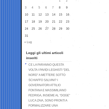
1
2
3
4
5
6
7
8
9
10
11
12
13
14
15
16
17
18
19
20
21
22
23
24
25
26
27
28
29
30
31
« Lug
Leggi gli ultimi articoli
inseriti
CE LA FARANNO QUESTA
VOLTA I PAVIDI LEGHISTI “DEL
NORD” A METTERE SOTTO
SCHIAFFO SALVINI? I
GOVERNATORI ATTILIO
FONTANA E MASSIMILIANO
FEDRIGA, INSIEME AL “DOGE”
LUCA ZAIA, SONO PRONTI A
FORMALIZZARE UNA