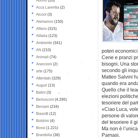
Aborto
(20)
Acca Larentia
(2)
Alcool
(3)
Alemanno
(150)
Alfano
(315)
Alitalia
(123)
Ambiente
(341)
AN
(210)
poteri economici 
Cene e pranzi pri
Animali
(74)
bisogni. Una stori
Arancioni
(2)
secondo gli inqui
arte
(175)
Matteo Salvini ha
Attentato
(329)
quando era andat
Auguri
(13)
Quello che il lea
Batini
(3)
elezioni politic
Berlusconi
(4.295)
tesoriere del par
Bersani
(234)
«Ciao Luca, volev
Biasotti
(12)
persone di valor
Boldrini
(4)
del tesoriere il 
Bossi
(1.221)
Ma non è l’unica
Parnasi.
Brambilla
(38)