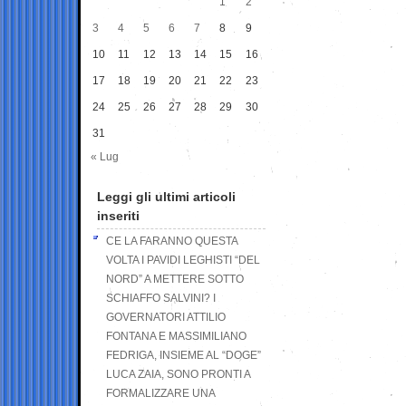
1
2
3
4
5
6
7
8
9
10
11
12
13
14
15
16
17
18
19
20
21
22
23
24
25
26
27
28
29
30
31
« Lug
Leggi gli ultimi articoli
inseriti
CE LA FARANNO QUESTA
VOLTA I PAVIDI LEGHISTI “DEL
NORD” A METTERE SOTTO
SCHIAFFO SALVINI? I
GOVERNATORI ATTILIO
FONTANA E MASSIMILIANO
FEDRIGA, INSIEME AL “DOGE”
LUCA ZAIA, SONO PRONTI A
FORMALIZZARE UNA