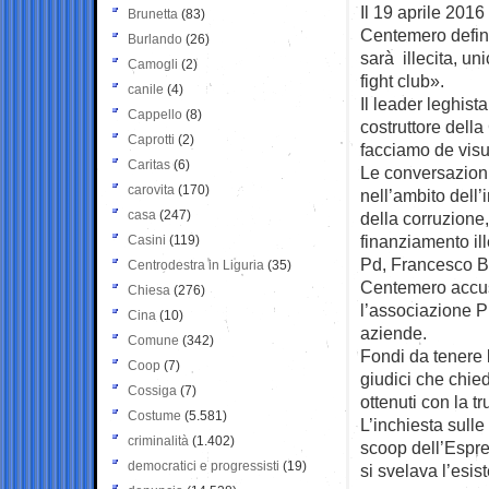
Il 19 aprile 201
Brunetta
(83)
Centemero defin
Burlando
(26)
sarà illecita, un
Camogli
(2)
fight club».
canile
(4)
Il leader leghis
Cappello
(8)
costruttore della
Caprotti
(2)
facciamo de visu 
Caritas
(6)
Le conversazioni
carovita
(170)
nell’ambito dell
casa
(247)
della corruzione,
finanziamento ill
Casini
(119)
Pd, Francesco Bon
Centrodestra in Liguria
(35)
Centemero accusa
Chiesa
(276)
l’associazione Pi
Cina
(10)
aziende.
Comune
(342)
Fondi da tenere l
Coop
(7)
giudici che chied
Cossiga
(7)
ottenuti con la tr
Costume
(5.581)
L’inchiesta sulle
criminalità
(1.402)
scoop dell’Espre
democratici e progressisti
(19)
si svelava l’esis