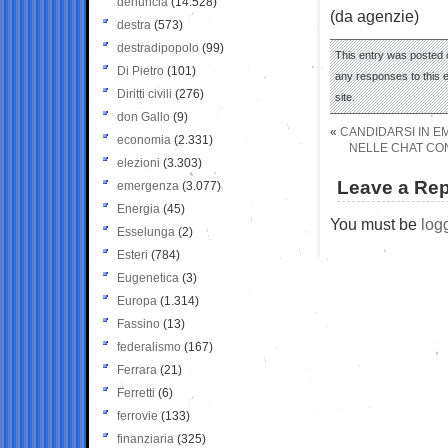
denuncia
(14.528)
(da agenzie)
destra
(573)
destradipopolo
(99)
This entry was posted 
Di Pietro
(101)
any responses to this 
Diritti civili
(276)
site.
don Gallo
(9)
«
CANDIDARSI IN EM
economia
(2.331)
NELLE CHAT CON
elezioni
(3.303)
Leave a Rep
emergenza
(3.077)
Energia
(45)
You must be
log
Esselunga
(2)
Esteri
(784)
Eugenetica
(3)
Europa
(1.314)
Fassino
(13)
federalismo
(167)
Ferrara
(21)
Ferretti
(6)
ferrovie
(133)
finanziaria
(325)