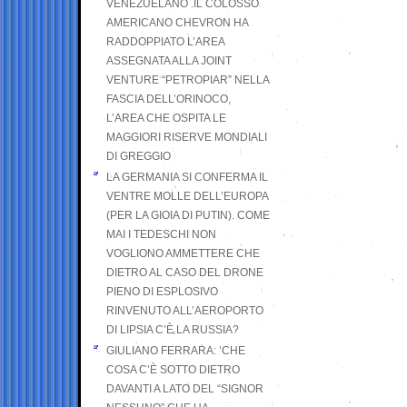
VENEZUELANO .IL COLOSSO
AMERICANO CHEVRON HA
RADDOPPIATO L’AREA
ASSEGNATA ALLA JOINT
VENTURE “PETROPIAR” NELLA
FASCIA DELL’ORINOCO,
L’AREA CHE OSPITA LE
MAGGIORI RISERVE MONDIALI
DI GREGGIO
LA GERMANIA SI CONFERMA IL
VENTRE MOLLE DELL’EUROPA
(PER LA GIOIA DI PUTIN). COME
MAI I TEDESCHI NON
VOGLIONO AMMETTERE CHE
DIETRO AL CASO DEL DRONE
PIENO DI ESPLOSIVO
RINVENUTO ALL’AEROPORTO
DI LIPSIA C’È LA RUSSIA?
GIULIANO FERRARA: ’CHE
COSA C’È SOTTO DIETRO
DAVANTI A LATO DEL “SIGNOR