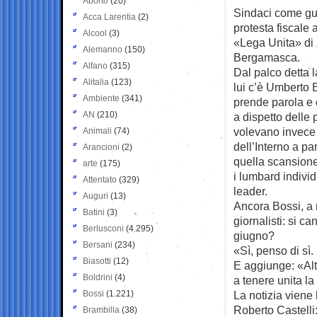
Aborto
(20)
Sindaci come gue
Acca Larentia
(2)
protesta fiscale 
Alcool
(3)
«Lega Unita» di 
Alemanno
(150)
Bergamasca.
Alfano
(315)
Dal palco detta l
Alitalia
(123)
lui c’è Umberto 
Ambiente
(341)
prende parola e c
AN
(210)
a dispetto delle 
volevano invece 
Animali
(74)
dell’Interno a pa
Arancioni
(2)
quella scansione
arte
(175)
i lumbard individ
Attentato
(329)
leader.
Auguri
(13)
Ancora Bossi, a 
Batini
(3)
giornalisti: si c
Berlusconi
(4.295)
giugno?
Bersani
(234)
«Sì, penso di sì.
Biasotti
(12)
E aggiunge: «Alt
Boldrini
(4)
a tenere unita l
Bossi
(1.221)
La notizia viene 
Roberto Castelli
Brambilla
(38)