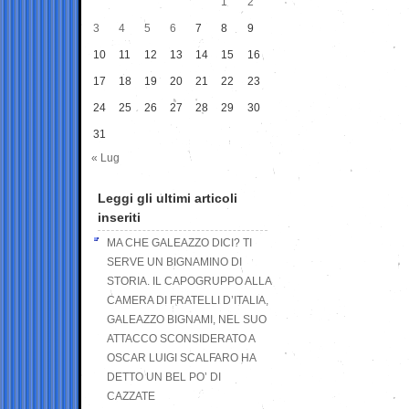
1
2
3
4
5
6
7
8
9
10
11
12
13
14
15
16
17
18
19
20
21
22
23
24
25
26
27
28
29
30
31
« Lug
Leggi gli ultimi articoli
inseriti
MA CHE GALEAZZO DICI? TI
SERVE UN BIGNAMINO DI
STORIA. IL CAPOGRUPPO ALLA
CAMERA DI FRATELLI D’ITALIA,
GALEAZZO BIGNAMI, NEL SUO
ATTACCO SCONSIDERATO A
OSCAR LUIGI SCALFARO HA
DETTO UN BEL PO’ DI
CAZZATE