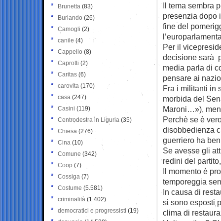
Il tema sembra p
Brunetta
(83)
presenzia dopo il
Burlando
(26)
fine del pomerigg
Camogli
(2)
l’europarlament
canile
(4)
Per il vicepresi
Cappello
(8)
decisione sarà pr
Caprotti
(2)
media parla di c
Caritas
(6)
pensare ai nazio
carovita
(170)
Fra i militanti i
casa
(247)
morbida del Sena
Maroni…»), mentr
Casini
(119)
Perchè se è vero 
Centrodestra in Liguria
(35)
disobbedienza civ
Chiesa
(276)
guerriero ha ben
Cina
(10)
Se avesse gli att
Comune
(342)
redini del partit
Coop
(7)
Il momento è prop
Cossiga
(7)
temporeggia senz
Costume
(5.581)
In causa di resta
criminalità
(1.402)
si sono esposti p
democratici e progressisti
(19)
clima di restaur