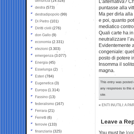
denuncia
(14.528)
L’alternativa? Ch
puntasse alla vit
destra
(573)
Ma per dirla all
destradipopolo
(99)
e poi, quanto po
Di Pietro
(101)
mediatico contro 
Diritti civili
(276)
Quali carte ha i
don Gallo
(9)
neutralizzare l’
economia
(2.331)
Evidentemente a s
elezioni
(3.303)
congeniale: quel
emergenza
(3.077)
posto di potere i
Energia
(45)
Insomma il solit
Esselunga
(2)
magna.
Esteri
(784)
This entry was posted o
Eugenetica
(3)
any responses to this 
Europa
(1.314)
site.
Fassino
(13)
federalismo
(167)
«
ENTI INUTILI: A 
Ferrara
(21)
Ferretti
(6)
Leave a Rep
ferrovie
(133)
finanziaria
(325)
You must be
log