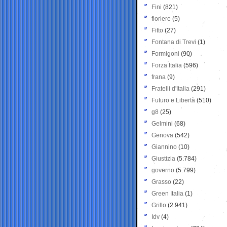
Fini
(821)
fioriere
(5)
Fitto
(27)
Fontana di Trevi
(1)
Formigoni
(90)
Forza Italia
(596)
frana
(9)
Fratelli d'Italia
(291)
Futuro e Libertà
(510)
g8
(25)
Gelmini
(68)
Genova
(542)
Giannino
(10)
Giustizia
(5.784)
governo
(5.799)
Grasso
(22)
Green Italia
(1)
Grillo
(2.941)
Idv
(4)