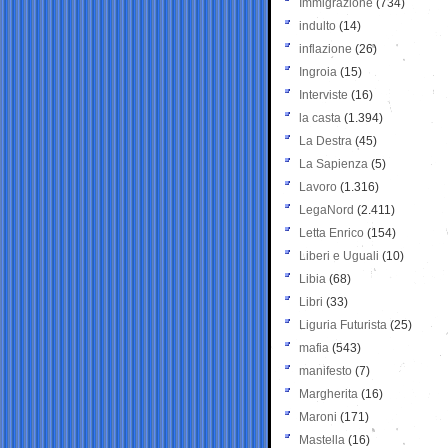
Immigrazione
(734)
indulto
(14)
inflazione
(26)
Ingroia
(15)
Interviste
(16)
la casta
(1.394)
La Destra
(45)
La Sapienza
(5)
Lavoro
(1.316)
LegaNord
(2.411)
Letta Enrico
(154)
Liberi e Uguali
(10)
Libia
(68)
Libri
(33)
Liguria Futurista
(25)
mafia
(543)
manifesto
(7)
Margherita
(16)
Maroni
(171)
Mastella
(16)