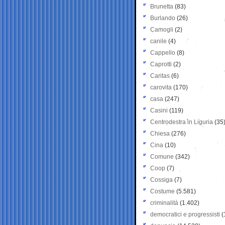
Brunetta
(83)
Burlando
(26)
Camogli
(2)
canile
(4)
Cappello
(8)
Caprotti
(2)
Caritas
(6)
carovita
(170)
casa
(247)
Casini
(119)
Centrodestra in Liguria
(35
Chiesa
(276)
Cina
(10)
Comune
(342)
Coop
(7)
Cossiga
(7)
Costume
(5.581)
criminalità
(1.402)
democratici e progressisti
(