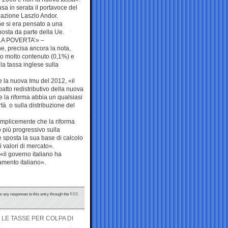
usa in serata il portavoce del
azione Laszlo Andor.
ne si era pensato a una
osta da parte della Ue.
LA POVERTA’» –
e, precisa ancora la nota,
ato molto contenuto (0,1%) e
lla tassa inglese sulla
 la nuova Imu del 2012, «il
atto redistributivo della nuova
 la riforma abbia un qualsiasi
rtà o sulla distribuzione del
emplicemente che la riforma
 più progressivo sulla
e sposta la sua base di calcolo
ai valori di mercato».
, «il governo italiano ha
amento italiano».
ow any responses to this entry through the
RSS
LE TASSE PER COLPA DI