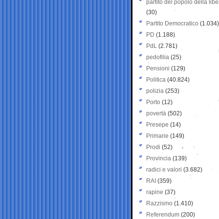
partito del popolo della libe
(30)
Partito Democratico
(1.034)
PD
(1.188)
PdL
(2.781)
pedofilia
(25)
Pensioni
(129)
Politica
(40.824)
polizia
(253)
Porto
(12)
povertà
(502)
Presepe
(14)
Primarie
(149)
Prodi
(52)
Provincia
(139)
radici e valori
(3.682)
RAI
(359)
rapine
(37)
Razzismo
(1.410)
Referendum
(200)