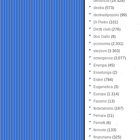
denuncia
(14.528)
destra
(573)
destradipopolo
(99)
Di Pietro
(101)
Diritti civili
(276)
don Gallo
(9)
economia
(2.331)
elezioni
(3.303)
emergenza
(3.077)
Energia
(45)
Esselunga
(2)
Esteri
(784)
Eugenetica
(3)
Europa
(1.314)
Fassino
(13)
federalismo
(167)
Ferrara
(21)
Ferretti
(6)
ferrovie
(133)
finanziaria
(325)