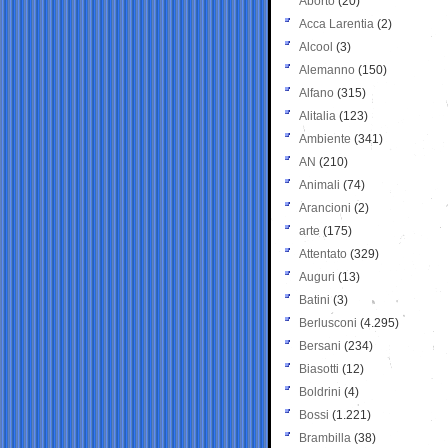
Aborto
(20)
Acca Larentia
(2)
Alcool
(3)
Alemanno
(150)
Alfano
(315)
Alitalia
(123)
Ambiente
(341)
AN
(210)
Animali
(74)
Arancioni
(2)
arte
(175)
Attentato
(329)
Auguri
(13)
Batini
(3)
Berlusconi
(4.295)
Bersani
(234)
Biasotti
(12)
Boldrini
(4)
Bossi
(1.221)
Brambilla
(38)