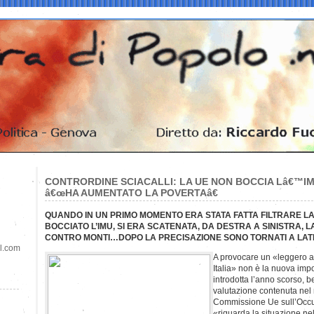
CONTRORDINE SCIACALLI: LA UE NON BOCCIA Lâ€™IM
â€œHA AUMENTATO LA POVERTAâ€
QUANDO IN UN PRIMO MOMENTO ERA STATA FATTA FILTRARE L
BOCCIATO L’IMU, SI ERA SCATENATA, DA DESTRA A SINISTRA, 
CONTRO MONTI…DOPO LA PRECISAZIONE SONO TORNATI A LA
il.com
A provocare un «leggero a
Italia» non è la nuova impo
introdotta l’anno scorso, be
valutazione contenuta nel 
Commissione Ue sull’Occup
«riguarda la situazione ne