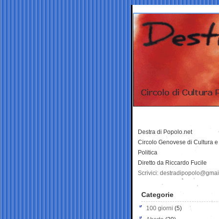
Destra di Popolo.net
Circolo Genovese di Cultura e
Politica
Diretto da Riccardo Fucile
Scrivici: destradipopolo@gma
Categorie
100 giorni
(5)