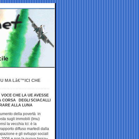
U MA Lâ€™ICI CHE
A VOCE CHE LA UE AVESSE
LA CORSA DEGLI SCIACALLI
TRARE ALLA LUNA
umento della povertà in
sta sugli immobili (Imu)
nsì la vecchia Ici: è la
rapporto diffuso martedì dalla
azione e gli sviluppi sociali
l 2006 e non la nuova tassa».