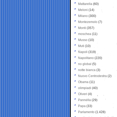
Mattarella
(60)
Meloni
(14)
Milano
(300)
Montezemolo
(7)
Monti
(357)
moschea
(11)
Musso
(10)
Muti
(10)
Napoli
(319)
Napolitano
(220)
no global
(5)
notte bianca
(3)
Nuovo Centrodestra
(2)
Obama
(11)
olimpiadi
(40)
Oliveri
(4)
Pannella
(29)
Papa
(33)
Parlamento
(1.428)