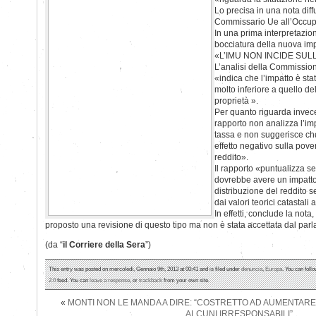
Lo precisa in una nota diff
Commissario Ue all’Occup
In una prima interpretazio
bocciatura della nuova imp
«L’IMU NON INCIDE SUL
L’analisi della Commission
«indica che l’impatto è st
molto inferiore a quello de
proprietà ».
Per quanto riguarda invece
rapporto non analizza l’imp
tassa e non suggerisce che
effetto negativo sulla pove
reddito».
Il rapporto «puntualizza s
dovrebbe avere un impatto
distribuzione del reddito s
dai valori teorici catastali 
In effetti, conclude la nota
proposto una revisione di questo tipo ma non è stata accettata dal parl
(da “
il Corriere della Sera
”)
This entry was posted on mercoledì, Gennaio 9th, 2013 at 00:41 and is filed under
denuncia
,
Europa
. You can foll
2.0
feed. You can
leave a response
, or
trackback
from your own site.
«
MONTI NON LE MANDA A DIRE: “COSTRETTO AD AUMENTARE 
ALCUNI IRRESPONSABILI”