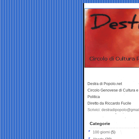
Destra di Popolo.net
Circolo Genovese di Cultura e
Politica
Diretto da Riccardo Fucile
Scrivici: destradipopolo@gma
Categorie
100 giorni
(5)