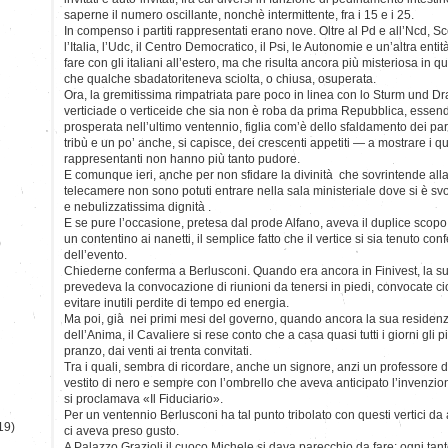
saperne il numero oscillante, nonchè intermittente, fra i 15 e i 25.
In compenso i partiti rappresentati erano nove. Oltre al Pd e all’Ncd, Sc
l’Italia, l’Udc, il Centro Democratico, il Psi, le Autonomie e un’altra ent
fare con gli italiani all’estero, ma che risulta ancora più misteriosa in qu
che qualche sbadatoriteneva sciolta, o chiusa, osuperata.
Ora, la gremitissima rimpatriata pare poco in linea con lo Sturm und Dra
verticiade o verticeide che sia non è roba da prima Repubblica, essend
prosperata nell’ultimo ventennio, figlia com’è dello sfaldamento dei parti
tribù e un po’ anche, si capisce, dei crescenti appetiti — a mostrare i qua
rappresentanti non hanno più tanto pudore.
E comunque ieri, anche per non sfidare la divinità che sovrintende alla 
telecamere non sono potuti entrare nella sala ministeriale dove si è svolt
e nebulizzatissima dignità .
E se pure l’occasione, pretesa dal prode Alfano, aveva il duplice scop
un contentino ai nanetti, il semplice fatto che il vertice si sia tenuto conf
)
dell’evento.
Chiederne conferma a Berlusconi. Quando era ancora in Finivest, la 
prevedeva la convocazione di riunioni da tenersi in piedi, convocate cio
evitare inutili perdite di tempo ed energia.
Ma poi, già nei primi mesi del governo, quando ancora la sua residen
dell’Anima, il Cavaliere si rese conto che a casa quasi tutti i giorni gli
pranzo, dai venti ai trenta convitati.
Tra i quali, sembra di ricordare, anche un signore, anzi un professore d
vestito di nero e sempre con l’ombrello che aveva anticipato l’invenzion
si proclamava «Il Fiduciario».
Per un ventennio Berlusconi ha tal punto tribolato con questi vertici da a
19)
ci aveva preso gusto.
A Palazzo Grazioli il cuoco Michele si dava parecchio da fare; ogni tant