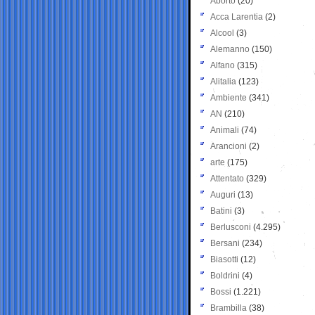
Aborto
(20)
Acca Larentia
(2)
Alcool
(3)
Alemanno
(150)
Alfano
(315)
Alitalia
(123)
Ambiente
(341)
AN
(210)
Animali
(74)
Arancioni
(2)
arte
(175)
Attentato
(329)
Auguri
(13)
Batini
(3)
Berlusconi
(4.295)
Bersani
(234)
Biasotti
(12)
Boldrini
(4)
Bossi
(1.221)
Brambilla
(38)