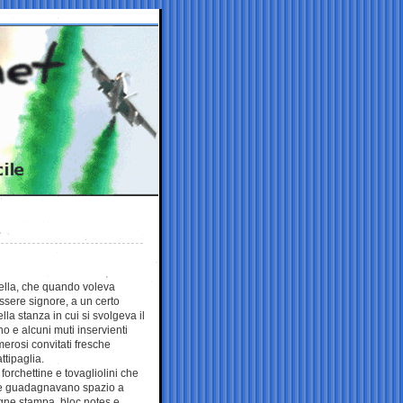
tella, che quando voleva
sere signore, a un certo
lla stanza in cui si svolgeva il
no e alcuni muti inservienti
erosi convitati fresche
ttipaglia.
 forchettine e tovagliolini che
 guadagnavano spazio a
egne stampa, bloc notes e