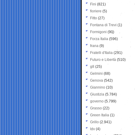
Fini
(821)
fioriere
(5)
Fitto
(27)
Fontana di Trevi
(1)
Formigoni
(90)
Forza Italia
(596)
frana
(9)
Fratelli d'Italia
(291)
Futuro e Libertà
(510)
g8
(25)
Gelmini
(68)
Genova
(542)
Giannino
(10)
Giustizia
(5.784)
governo
(5.799)
Grasso
(22)
Green Italia
(1)
Grillo
(2.941)
Idv
(4)