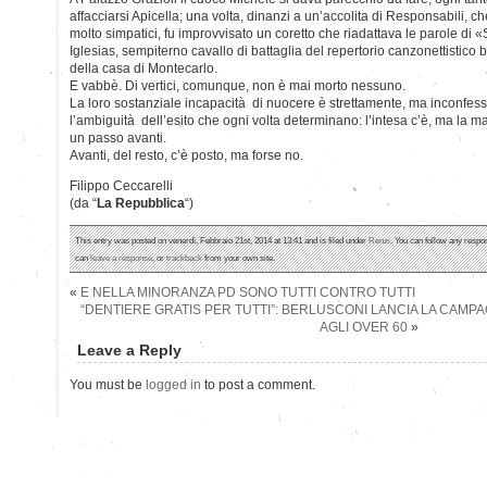
affacciarsi Apicella; una volta, dinanzi a un’accolita di Responsabili, ch
molto simpatici, fu improvvisato un coretto che riadattava le parole di «
Iglesias, sempiterno cavallo di battaglia del repertorio canzonettistico
della casa di Montecarlo.
E vabbè. Di vertici, comunque, non è mai morto nessuno.
La loro sostanziale incapacità di nuocere è strettamente, ma inconfe
l’ambiguità dell’esito che ogni volta determinano: l’intesa c’è, ma la
un passo avanti.
Avanti, del resto, c’è posto, ma forse no.
Filippo Ceccarelli
(da “
La Repubblica
“)
This entry was posted on venerdì, Febbraio 21st, 2014 at 13:41 and is filed under
Renzi
. You can follow any respo
can
leave a response
, or
trackback
from your own site.
«
E NELLA MINORANZA PD SONO TUTTI CONTRO TUTTI
“DENTIERE GRATIS PER TUTTI”: BERLUSCONI LANCIA LA CAMP
AGLI OVER 60
»
Leave a Reply
You must be
logged in
to post a comment.