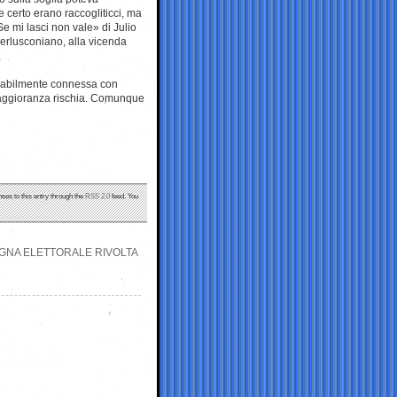
e certo erano raccogliticci, ma
Se mi lasci non vale» di Julio
 berlusconiano, alla vicenda
ssabilmente connessa con
 maggioranza rischia. Comunque
nses to this entry through the
RSS 2.0
feed. You
AGNA ELETTORALE RIVOLTA