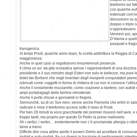
telefonini sul fa
con qualche euf
estenuati com’e
discussioni su q
doppio o triplo s
s’apprestavano a
Vennero poi, apri
D’Alema e quel
pasquali e frago
transgenica.
Ai tempi Prodi, qualche anno dopo, fu scelta addirittura la Reggia di Cas
maggioranza.
Anche in quel caso si registrarono innumerevoli presenze.
Il clima un po’ da gita scolastica spinse i rappresentanti di una dozzina di
presidente e il suo ministro degli Esteri non solo le bellezze, ma pure le 
bidet dei Borboni che negli inventari degli inesperti conquistatori piem
rubricati come «oggetti in forma di chitarra di cui non si conosce l’utiliz
Anche lì ovviamente mozzarelle, come coazione a ripetere, con autisti 
ampi portabagagli delle berline ministeriali.
Anche lì porte chiuse e giornalisti in fregola.
Sennonchè, su di un Suv nero, venne anche Pannella che entrò in sal
radicale e mise il telefonino acceso sotto il naso di Prodi.
Per ben 29 minuti la voce gracchiante del premier risuonò nell’aere, 
troppo tardi, ma proprio per questo Di Pietro la prese malissimo.
Ah i vertici, i vertici… evidentemente non c’è proclamata allergia o istin
farne a meno.
Difficile dire cosa abbia spinto il povero Delrio ad accettare di convoc
invitati e auto-invitati, fra cui diversi in funzione di pedinamento intesti