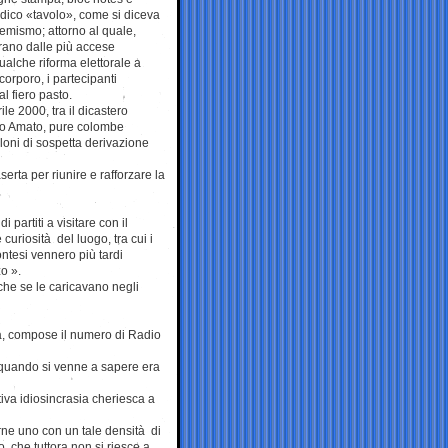
tidico «tavolo», come si diceva
emismo; attorno al quale,
rano dalle più accese
ualche riforma elettorale a
corporo, i partecipanti
l fiero pasto.
le 2000, tra il dicastero
lo Amato, pure colombe
loni di sospetta derivazione
erta per riunire e rafforzare la
 partiti a visitare con il
curiosità del luogo, tra cui i
ontesi vennero più tardi
zo ».
che se le caricavano negli
a, compose il numero di Radio
e quando si venne a sapere era
tiva idiosincrasia cheriesca a
arne uno con un tale densità di
no, che tuttora non si riesce a