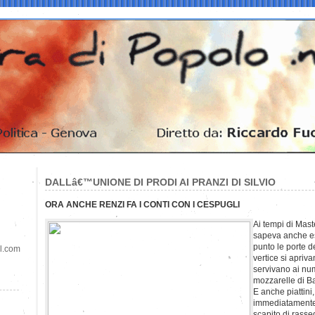
DALLâ€™UNIONE DI PRODI AI PRANZI DI SILVIO
ORA ANCHE RENZI FA I CONTI CON I CESPUGLI
Ai tempi di Mas
sapeva anche es
punto le porte de
il.com
vertice si apriva
servivano ai num
mozzarelle di Ba
E anche piattini,
immediatamente
scapito di rass