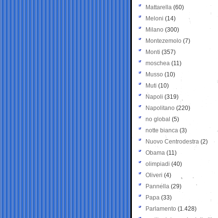
Mattarella
(60)
Meloni
(14)
Milano
(300)
Montezemolo
(7)
Monti
(357)
moschea
(11)
Musso
(10)
Muti
(10)
Napoli
(319)
Napolitano
(220)
no global
(5)
notte bianca
(3)
Nuovo Centrodestra
(2)
Obama
(11)
olimpiadi
(40)
Oliveri
(4)
Pannella
(29)
Papa
(33)
Parlamento
(1.428)