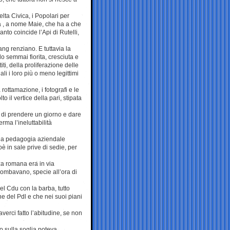
elta Civica, i Popolari per
ità , a nome Maie, che ha a che
anto coincide l’Api di Rutelli,
ng renziano. E tuttavia la
o semmai fiorita, cresciuta e
ti, della proliferazione delle
li i loro più o meno legittimi
rottamazione, i fotografi e le
o il vertice della pari, stipata
o di prendere un giorno e dare
erma l’ineluttabilità
sua pedagogia aziendale
è in sale prive di sedie, per
za romana era in via
 piombavano, specie all’ora di
el Cdu con la barba, tutto
e del Pdl e che nei suoi piani
verci fatto l’abitudine, se non
o sulla soglia poteva