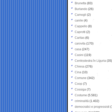
Brunetta
(83)
Burlando
(26)
Camogli
(2)
canile
(4)
Cappello
(8)
Caprotti
(2)
Caritas
(6)
carovita
(170)
casa
(247)
Casini
(119)
Centrodestra in Liguria
(35
Chiesa
(276)
Cina
(10)
Comune
(342)
Coop
(7)
Cossiga
(7)
Costume
(5.581)
criminalità
(1.402)
democratici e progressisti
(