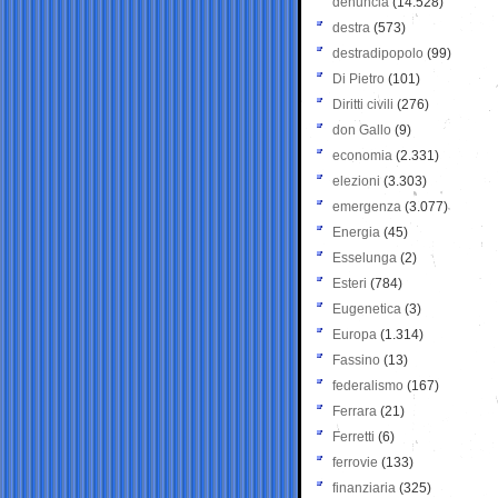
denuncia
(14.528)
destra
(573)
destradipopolo
(99)
Di Pietro
(101)
Diritti civili
(276)
don Gallo
(9)
economia
(2.331)
elezioni
(3.303)
emergenza
(3.077)
Energia
(45)
Esselunga
(2)
Esteri
(784)
Eugenetica
(3)
Europa
(1.314)
Fassino
(13)
federalismo
(167)
Ferrara
(21)
Ferretti
(6)
ferrovie
(133)
finanziaria
(325)