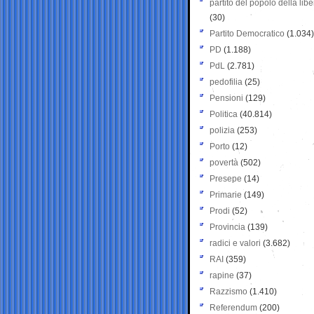
partito del popolo della libe
(30)
Partito Democratico
(1.034)
PD
(1.188)
PdL
(2.781)
pedofilia
(25)
Pensioni
(129)
Politica
(40.814)
polizia
(253)
Porto
(12)
povertà
(502)
Presepe
(14)
Primarie
(149)
Prodi
(52)
Provincia
(139)
radici e valori
(3.682)
RAI
(359)
rapine
(37)
Razzismo
(1.410)
Referendum
(200)