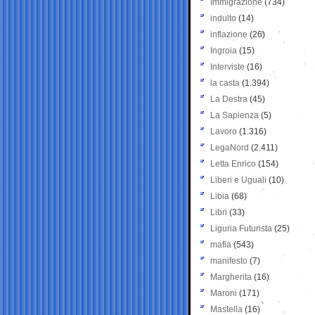
Immigrazione
(734)
indulto
(14)
inflazione
(26)
Ingroia
(15)
Interviste
(16)
la casta
(1.394)
La Destra
(45)
La Sapienza
(5)
Lavoro
(1.316)
LegaNord
(2.411)
Letta Enrico
(154)
Liberi e Uguali
(10)
Libia
(68)
Libri
(33)
Liguria Futurista
(25)
mafia
(543)
manifesto
(7)
Margherita
(16)
Maroni
(171)
Mastella
(16)