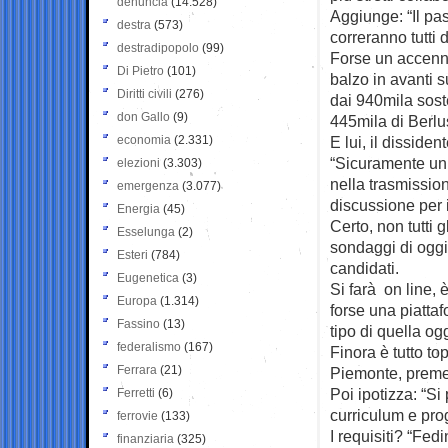
denuncia
(14.528)
Aggiunge: “Il pas
destra
(573)
correranno tutti 
destradipopolo
(99)
Forse un accenno
Di Pietro
(101)
balzo in avanti 
Diritti civili
(276)
dai 940mila sost
don Gallo
(9)
445mila di Berlu
economia
(2.331)
E lui, il dissid
“Sicuramente un 
elezioni
(3.303)
nella trasmissio
emergenza
(3.077)
discussione per 
Energia
(45)
Certo, non tutti 
Esselunga
(2)
sondaggi di oggi
Esteri
(784)
candidati.
Eugenetica
(3)
Si farà on line
Europa
(1.314)
forse una piattaf
Fassino
(13)
tipo di quella og
federalismo
(167)
Finora è tutto t
Ferrara
(21)
Piemonte, premet
Poi ipotizza: “Si
Ferretti
(6)
curriculum e pro
ferrovie
(133)
I requisiti? “Fed
finanziaria
(325)