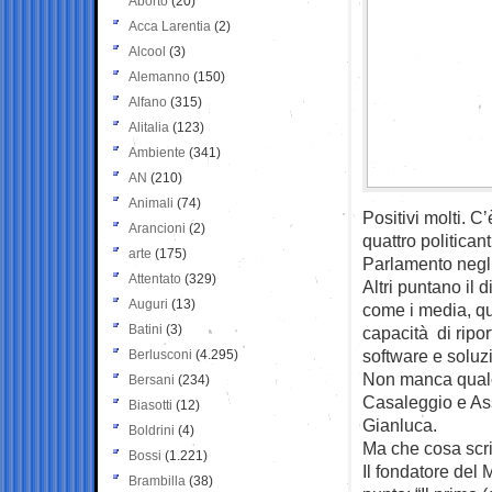
Aborto
(20)
Acca Larentia
(2)
Alcool
(3)
Alemanno
(150)
Alfano
(315)
Alitalia
(123)
Ambiente
(341)
AN
(210)
Animali
(74)
Positivi molti. 
Arancioni
(2)
quattro politican
arte
(175)
Parlamento negli 
Attentato
(329)
Altri puntano il 
Auguri
(13)
come i media, qu
Batini
(3)
capacità di ripor
software e soluzi
Berlusconi
(4.295)
Non manca qualch
Bersani
(234)
Casaleggio e Ass
Biasotti
(12)
Gianluca.
Boldrini
(4)
Ma che cosa scri
Bossi
(1.221)
Il fondatore del 
Brambilla
(38)