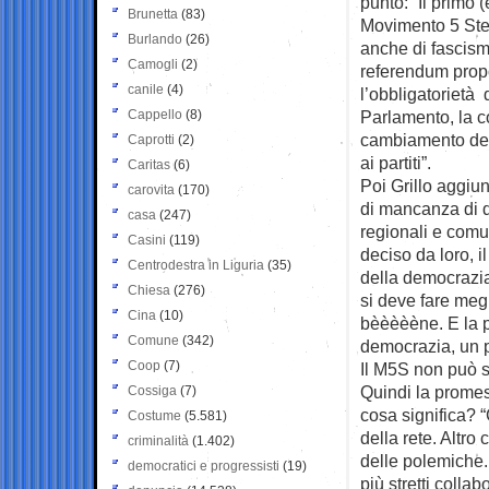
punto: “Il primo 
Brunetta
(83)
Movimento 5 Ste
Burlando
(26)
anche di fascismo
Camogli
(2)
referendum propo
canile
(4)
l’obbligatorietà 
Cappello
(8)
Parlamento, la co
cambiamento dell
Caprotti
(2)
ai partiti”.
Caritas
(6)
Poi Grillo aggiun
carovita
(170)
di mancanza di d
casa
(247)
regionali e comun
Casini
(119)
deciso da loro, i
Centrodestra in Liguria
(35)
della democrazia,
Chiesa
(276)
si deve fare meg
Cina
(10)
bèèèèène. E la pi
Comune
(342)
democrazia, un p
Coop
(7)
Il M5S non può so
Quindi la promess
Cossiga
(7)
cosa significa? 
Costume
(5.581)
della rete. Altro
criminalità
(1.402)
delle polemiche. 
democratici e progressisti
(19)
più stretti colla