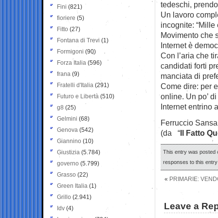
tedeschi, prendo
Fini
(821)
Un lavoro comple
fioriere
(5)
incognite: “Mille
Fitto
(27)
Movimento che st
Fontana di Trevi
(1)
Internet è democ
Formigoni
(90)
Con l’aria che tir
Forza Italia
(596)
candidati forti p
frana
(9)
manciata di pref
Fratelli d'Italia
(291)
Come dire: per e
online. Un po’ di
Futuro e Libertà
(510)
Internet entrino a
g8
(25)
Gelmini
(68)
Ferruccio Sansa
Genova
(542)
(da “
Il Fatto Q
Giannino
(10)
Giustizia
(5.784)
This entry was posted 
responses to this entr
governo
(5.799)
Grasso
(22)
«
PRIMARIE: VEND
Green Italia
(1)
Grillo
(2.941)
Leave a Rep
Idv
(4)