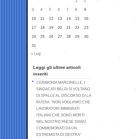
1
2
3
4
5
6
7
8
9
10
11
12
13
14
15
16
17
18
19
20
21
22
23
24
25
26
27
28
29
30
31
« Lug
Leggi gli ultimi articoli
inseriti
CERIMONIA MARCINELLE, I
SINDACATI BELGI SI VOLTANO
DI SPALLE AL DISCORSO DI LA
RUSSA: “NON VOGLIAMO CHE
LAVORATORI IMMIGRATI
ITALIANI CHE SONO MORTI
NEL NOSTRO PAESE SIANO
COMMEMORATI DA UN
ESTREMISTA DI DESTRA”