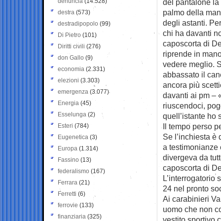
denuncia
(14.528)
del pantalone la
palmo della mano
destra
(573)
degli astanti. Pe
destradipopolo
(99)
chi ha davanti n
Di Pietro
(101)
caposcorta di De
Diritti civili
(276)
riprende in mano,
don Gallo
(9)
vedere meglio. 
economia
(2.331)
abbassato il can
elezioni
(3.303)
ancora più scetti
emergenza
(3.077)
davanti ai pm – 
Energia
(45)
riuscendoci, pogg
Esselunga
(2)
quell’istante ho 
Il tempo perso p
Esteri
(784)
Se l’inchiesta è 
Eugenetica
(3)
a testimonianze 
Europa
(1.314)
divergeva da tutt
Fassino
(13)
caposcorta di De
federalismo
(167)
L’interrogatorio s
Ferrara
(21)
24 nel pronto so
Ferretti
(6)
Ai carabinieri Va
ferrovie
(133)
uomo che non con
finanziaria
(325)
vestito sportivo 