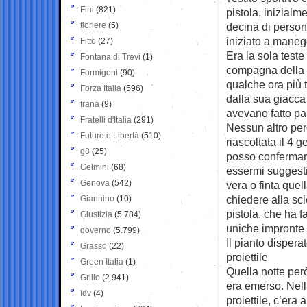
Fini
(821)
pistola, inizialm
fioriere
(5)
decina di person
iniziato a maneg
Fitto
(27)
Era la sola teste
Fontana di Trevi
(1)
compagna della 
Formigoni
(90)
qualche ora più 
Forza Italia
(596)
dalla sua giacca
frana
(9)
avevano fatto part
Fratelli d'Italia
(291)
Nessun altro per
Futuro e Libertà
(510)
riascoltata il 4 
g8
(25)
posso confermare,
Gelmini
(68)
essermi suggesti
Genova
(542)
vera o finta que
chiedere alla scie
Giannino
(10)
pistola, che ha f
Giustizia
(5.784)
uniche impronte 
governo
(5.799)
Il pianto dispera
Grasso
(22)
proiettile
Green Italia
(1)
Quella notte però
Grillo
(2.941)
era emerso. Nella
Idv
(4)
proiettile, c’era