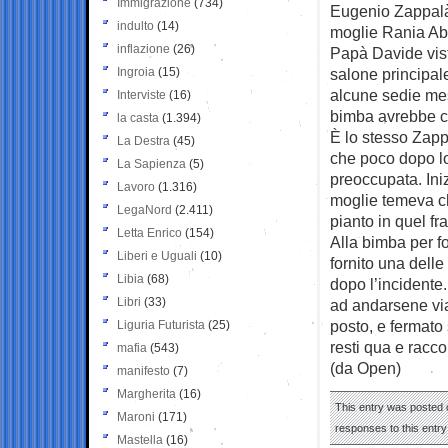
Immigrazione
(734)
Eugenio Zappalà,
indulto
(14)
moglie Rania Abd
inflazione
(26)
Papà Davide vista
Ingroia
(15)
salone principale
alcune sedie mes
Interviste
(16)
bimba avrebbe c
la casta
(1.394)
È lo stesso Zapp
La Destra
(45)
che poco dopo lo
La Sapienza
(5)
preoccupata. Ini
Lavoro
(1.316)
moglie temeva che
LegaNord
(2.411)
pianto in quel f
Letta Enrico
(154)
Alla bimba per 
Liberi e Uguali
(10)
fornito una dell
Libia
(68)
dopo l’incidente.
Libri
(33)
ad andarsene via
posto, e fermato 
Liguria Futurista
(25)
resti qua e racco
mafia
(543)
(da Open)
manifesto
(7)
Margherita
(16)
This entry was posted o
Maroni
(171)
responses to this entr
Mastella
(16)