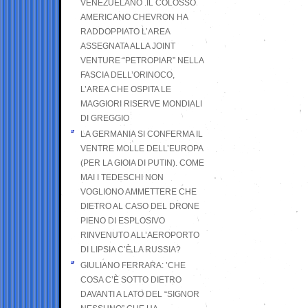
VENEZUELANO .IL COLOSSO
AMERICANO CHEVRON HA
RADDOPPIATO L’AREA
ASSEGNATA ALLA JOINT
VENTURE “PETROPIAR” NELLA
FASCIA DELL’ORINOCO,
L’AREA CHE OSPITA LE
MAGGIORI RISERVE MONDIALI
DI GREGGIO
LA GERMANIA SI CONFERMA IL
VENTRE MOLLE DELL’EUROPA
(PER LA GIOIA DI PUTIN). COME
MAI I TEDESCHI NON
VOGLIONO AMMETTERE CHE
DIETRO AL CASO DEL DRONE
PIENO DI ESPLOSIVO
RINVENUTO ALL’AEROPORTO
DI LIPSIA C’È LA RUSSIA?
GIULIANO FERRARA: ’CHE
COSA C’È SOTTO DIETRO
DAVANTI A LATO DEL “SIGNOR