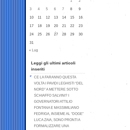
1
2
3
4
5
6
7
8
9
10
11
12
13
14
15
16
17
18
19
20
21
22
23
24
25
26
27
28
29
30
31
« Lug
Leggi gli ultimi articoli
inseriti
CE LA FARANNO QUESTA
VOLTA I PAVIDI LEGHISTI “DEL
NORD” A METTERE SOTTO
SCHIAFFO SALVINI? I
GOVERNATORI ATTILIO
FONTANA E MASSIMILIANO
FEDRIGA, INSIEME AL “DOGE”
LUCA ZAIA, SONO PRONTI A
FORMALIZZARE UNA