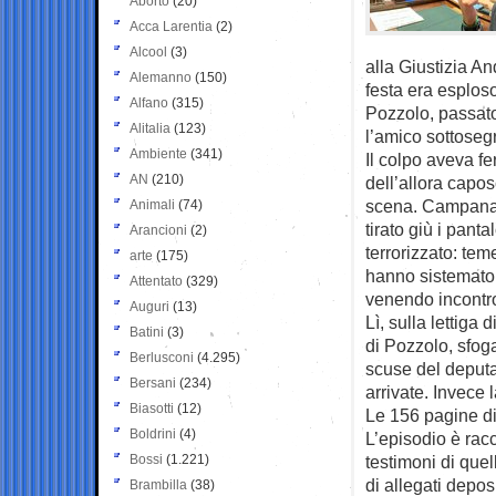
Aborto
(20)
Acca Larentia
(2)
Alcool
(3)
alla Giustizia A
Alemanno
(150)
festa era esplos
Alfano
(315)
Pozzolo, passato
Alitalia
(123)
l’amico sottosegr
Ambiente
(341)
Il colpo aveva f
AN
(210)
dell’allora capos
scena. Campana a
Animali
(74)
tirato giù i pant
Arancioni
(2)
terrorizzato: tem
arte
(175)
hanno sistemato s
Attentato
(329)
venendo incontro
Auguri
(13)
Lì, sulla lettig
Batini
(3)
di Pozzolo, sfog
Berlusconi
(4.295)
scuse del deputa
Bersani
(234)
arrivate. Invece l
Biasotti
(12)
Le 156 pagine di
Boldrini
(4)
L’episodio è racc
Bossi
(1.221)
testimoni di que
di allegati depos
Brambilla
(38)