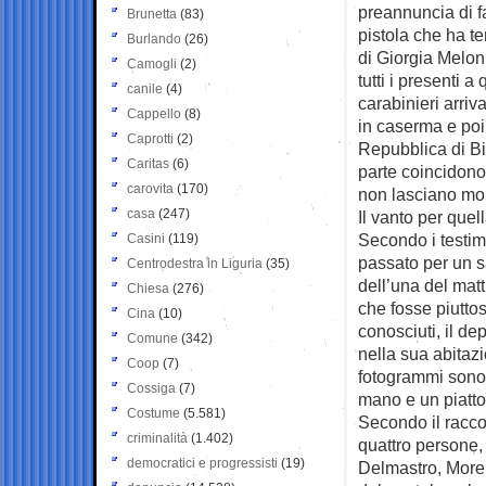
preannuncia di fa
Brunetta
(83)
pistola che ha te
Burlando
(26)
di Giorgia Meloni
Camogli
(2)
tutti i presenti 
canile
(4)
carabinieri arriv
Cappello
(8)
in caserma e poi 
Caprotti
(2)
Repubblica di Bi
Caritas
(6)
parte coincidono
carovita
(170)
non lasciano molt
casa
(247)
Il vanto per quel
Secondo i testimo
Casini
(119)
passato per un s
Centrodestra in Liguria
(35)
dell’una del matt
Chiesa
(276)
che fosse piuttost
Cina
(10)
conosciuti, il dep
Comune
(342)
nella sua abitazi
Coop
(7)
fotogrammi sono 
Cossiga
(7)
mano e un piatto 
Costume
(5.581)
Secondo il raccon
criminalità
(1.402)
quattro persone, 
democratici e progressisti
(19)
Delmastro, Morell