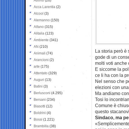
Aborto
(20)
Acca Larentia
(2)
Alcool
(3)
Alemanno
(150)
Alfano
(315)
Alitalia
(123)
Ambiente
(341)
AN
(210)
La storia però è 
Animali
(74)
gode di un conse
Arancioni
(2)
molti voti anche d
arte
(175)
E siccome la poli
Attentato
(329)
ce li ha con la pr
Auguri
(13)
Nel senso che per
Batini
(3)
elezioni con una 
Ma andiamo con 
Berlusconi
(4.295)
Tosi lo incontria
Bersani
(234)
Comune è chiuso.
Biasotti
(12)
questo stacanovi
Boldrini
(4)
Sindaco, ma per
Bossi
(1.221)
«Semplicemente p
Brambilla
(38)