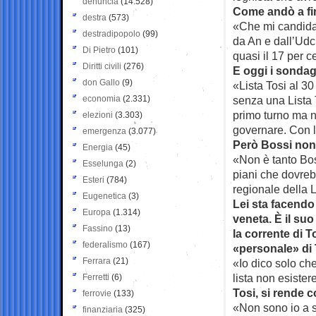
denuncia
(14.528)
Come andò a fi
destra
(573)
«Che mi candidai
destradipopolo
(99)
da An e dall’Udc.
Di Pietro
(101)
quasi il 17 per c
Diritti civili
(276)
E oggi i sonda
don Gallo
(9)
«Lista Tosi al 30
economia
(2.331)
senza una Lista 
primo turno ma n
elezioni
(3.303)
governare. Con l
emergenza
(3.077)
Però Bossi non 
Energia
(45)
«Non è tanto Bos
Esselunga
(2)
piani che dovrebb
Esteri
(784)
regionale della 
Eugenetica
(3)
Lei sta facendo
Europa
(1.314)
veneta. È il su
Fassino
(13)
la corrente di 
federalismo
(167)
«personale» di
Ferrara
(21)
«Io dico solo che
lista non esiste
Ferretti
(6)
Tosi, si rende 
ferrovie
(133)
«Non sono io a s
finanziaria
(325)