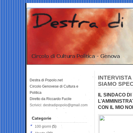
INTERVISTA
Destra di Popolo.net
SIAMO SPECI
Circolo Genovese di Cultura e
Politica
IL SINDACO D
Diretto da Riccardo Fucile
L’AMMINISTRA
Scrivici: destradipopolo@gmail.com
CON IL MIO N
Categorie
100 giorni
(5)