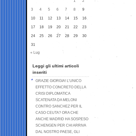
1
2
3
4
5
6
7
8
9
10
11
12
13
14
15
16
17
18
19
20
21
22
23
24
25
26
27
28
29
30
31
« Lug
Leggi gli ultimi articoli
inseriti
GRAZIE GIORGIA! L’UNICO
EFFETTO CONCRETO DELLA
CRISI DIPLOMATICA
SCATENATA DA MELONI
CONTRO SANCHEZ PER IL
CASO CEUTA? ORA CHE
ANCHE MADRID HA SOSPESO
SCHENGEN PER CHI ARRIVA
DAL NOSTRO PAESE, GLI