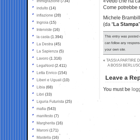
«Vedo che ha cap
Immigrazione
(734)
Come potrebbe n
indulto
(14)
inflazione
(26)
Michele Brambil
Ingroia
(15)
(da “
La Stampa
”
Interviste
(16)
This entry was posted o
la casta
(1.394)
can follow any response
La Destra
(45)
your own site.
La Sapienza
(5)
Lavoro
(1.316)
«
TASSI A PARTIRE 
A BOSSI BERLUSC
LegaNord
(2.411)
Letta Enrico
(154)
Leave a Rep
Liberi e Uguali
(10)
Libia
(68)
You must be
log
Libri
(33)
Liguria Futurista
(25)
mafia
(543)
manifesto
(7)
Margherita
(16)
Maroni
(171)
Mastella
(16)