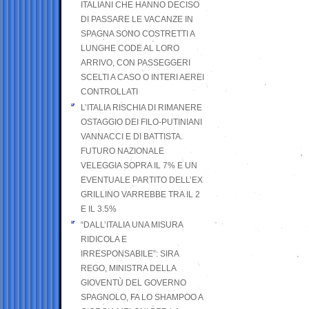
ITALIANI CHE HANNO DECISO
DI PASSARE LE VACANZE IN
SPAGNA SONO COSTRETTI A
LUNGHE CODE AL LORO
ARRIVO, CON PASSEGGERI
SCELTI A CASO O INTERI AEREI
CONTROLLATI
L’ITALIA RISCHIA DI RIMANERE
OSTAGGIO DEI FILO-PUTINIANI
VANNACCI E DI BATTISTA.
FUTURO NAZIONALE
VELEGGIA SOPRA IL 7% E UN
EVENTUALE PARTITO DELL’EX
GRILLINO VARREBBE TRA IL 2
E IL 3.5%
“DALL’ITALIA UNA MISURA
RIDICOLA E
IRRESPONSABILE”: SIRA
REGO, MINISTRA DELLA
GIOVENTÙ DEL GOVERNO
SPAGNOLO, FA LO SHAMPOO A