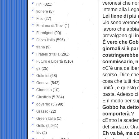
veronesi che non
Fini
(821)
interne alla Leg
fioriere
(5)
Lei tiene di più
Fitto
(27)
«Io sono veronese
Fontana di Trevi
(1)
lavoro che abbia
Formigoni
(90)
prevalgano gli in
Forza Italia
(596)
È vero che Gobb
frana
(9)
giornali si è pa
Fratelli d'Italia
(291)
costringerebbe
commissario, n
Futuro e Libertà
(510)
«C’è una delibera
g8
(25)
scorso. Dice che 
Gelmini
(68)
cosa che tutti r
Genova
(542)
unità , e questo 
Giannino
(10)
basta. Adesso ci
Giustizia
(5.784)
E il modo per su
governo
(5.799)
Gobbo ha detto 
Grasso
(22)
comporterà ?
Green Italia
(1)
«Entro la scadenz
Grillo
(2.941)
del sindaco. Ora
Eh va bè, ma c
Idv
(4)