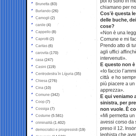
poi io sono in me
Brunetta
(83)
chiamano per no
Burlando
(26)
Cos’è questa l
Camogli
(2)
delle buche, de
canile
(4)
cose?
Cappello
(8)
«Non è una leggen
Comune e mi facci
Caprotti
(2)
Prendo atto di tu
Caritas
(6)
agli uffici affi
carovita
(170)
intervenuti».
casa
(247)
E questo non è 
Casini
(119)
«Io faccio l’ammi
Centrodestra in Liguria
(35)
città e ho sempre
Chiesa
(276)
più piacere a un
Cina
(10)
apprezza».
Comune
(342)
E qui veniamo a
Coop
(7)
sinistra, per pr
non vuole. È co
Cossiga
(7)
«Mi permetta un 
Costume
(5.581)
avessi corso da 
criminalità
(1.402)
preso il 12. Inso
democratici e progressisti
(19)
leghista che avr