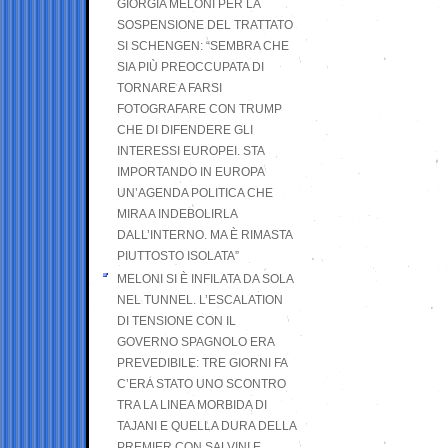
GIORGIA MELONI PER LA
SOSPENSIONE DEL TRATTATO
SI SCHENGEN: “SEMBRA CHE
SIA PIÙ PREOCCUPATA DI
TORNARE A FARSI
FOTOGRAFARE CON TRUMP
CHE DI DIFENDERE GLI
INTERESSI EUROPEI. STA
IMPORTANDO IN EUROPA
UN’AGENDA POLITICA CHE
MIRA A INDEBOLIRLA
DALL’INTERNO. MA È RIMASTA
PIUTTOSTO ISOLATA”
MELONI SI È INFILATA DA SOLA
NEL TUNNEL. L’ESCALATION
DI TENSIONE CON IL
GOVERNO SPAGNOLO ERA
PREVEDIBILE: TRE GIORNI FA
C’ERA STATO UNO SCONTRO
TRA LA LINEA MORBIDA DI
TAJANI E QUELLA DURA DELLA
PREMIER CON SALVINI E