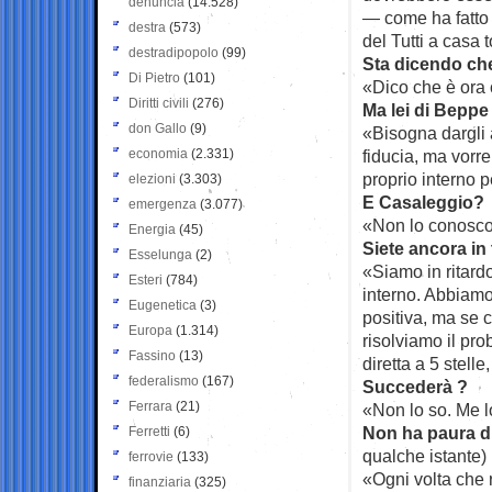
denuncia
(14.528)
— come ha fatto 
destra
(573)
del Tutti a casa
destradipopolo
(99)
Sta dicendo che
Di Pietro
(101)
«Dico che è ora c
Diritti civili
(276)
Ma lei di Beppe
don Gallo
(9)
«Bisogna dargli 
economia
(2.331)
fiducia, ma vorre
proprio interno p
elezioni
(3.303)
E Casaleggio?
emergenza
(3.077)
«Non lo conosco
Energia
(45)
Siete ancora in
Esselunga
(2)
«Siamo in ritard
Esteri
(784)
interno. Abbiamo
Eugenetica
(3)
positiva, ma se 
Europa
(1.314)
risolviamo il pr
Fassino
(13)
diretta a 5 stell
federalismo
(167)
Succederà ?
Ferrara
(21)
«Non lo so. Me l
Non ha paura di
Ferretti
(6)
qualche istante)
ferrovie
(133)
«Ogni volta che r
finanziaria
(325)