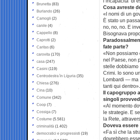
l’incapacità di e
Brunetta
(83)
Cosa avreste d
Burlando
(26)
«I nomi di un go
Camogli
(2)
È stato un passa
canile
(4)
no, no, no. E inv
Cappello
(8)
Bisognava propo
Paradossalmente
Caprotti
(2)
fate parte?
Caritas
(6)
«Non possiamo es
carovita
(170)
nel Paese, non p
casa
(247)
stelle dobbiamo p
Casini
(119)
Crimi. Io sono u
Centrodestra in Liguria
(35)
Lombardi — ma s
Chiesa
(276)
tanti qui dentro».
Cina
(10)
Il capogruppo a
Comune
(342)
singoli provvedi
Coop
(7)
«Al momento dov
le strategie. E s
Cossiga
(7)
la Rete, attraver
Costume
(5.581)
Doveva essere 
criminalità
(1.402)
«Fa sì che la str
democratici e progressisti
(19)
dovrebbero essere