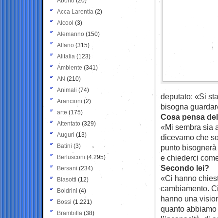
Aborto
(20)
Acca Larentia
(2)
Alcool
(3)
Alemanno
(150)
Alfano
(315)
Alitalia
(123)
Ambiente
(341)
AN
(210)
Animali
(74)
deputato: «Si st
Arancioni
(2)
bisogna guardare
arte
(175)
Cosa pensa del
Attentato
(329)
«Mi sembra sia a
Auguri
(13)
dicevamo che sot
Batini
(3)
punto bisognerà f
e chiederci come
Berlusconi
(4.295)
Secondo lei?
Bersani
(234)
«Ci hanno chiest
Biasotti
(12)
cambiamento. Ci 
Boldrini
(4)
hanno una vision
Bossi
(1.221)
quanto abbiamo t
Brambilla
(38)