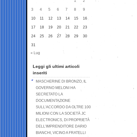
1
2
3
4
5
6
7
8
9
10
11
12
13
14
15
16
17
18
19
20
21
22
23
24
25
26
27
28
29
30
31
« Lug
Leggi gli ultimi articoli
inseriti
MASCHERINE DI BRONZO, IL
GOVERNO MELONI HA
SECRETATO LA
DOCUMENTAZIONE
SULL’ACCORDO DA OLTRE 100
MILIONI CON LA SOCIETÀ JC
ELECTRONICS, DI PROPRIETÀ
DELL’IMPRENDITORE DARIO
BIANCHI, VICINO A FRATELLI