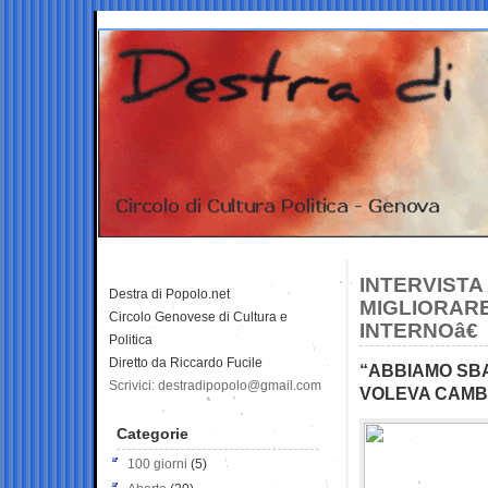
INTERVISTA
Destra di Popolo.net
MIGLIORAR
Circolo Genovese di Cultura e
INTERNOâ€
Politica
Diretto da Riccardo Fucile
“ABBIAMO SBA
Scrivici: destradipopolo@gmail.com
VOLEVA CAMB
Categorie
100 giorni
(5)