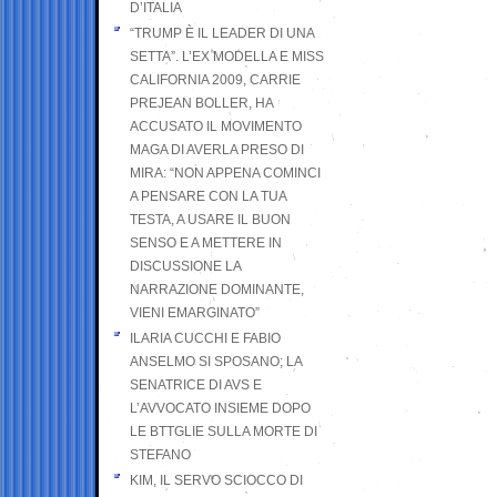
D’ITALIA
“TRUMP È IL LEADER DI UNA
SETTA”. L’EX MODELLA E MISS
CALIFORNIA 2009, CARRIE
PREJEAN BOLLER, HA
ACCUSATO IL MOVIMENTO
MAGA DI AVERLA PRESO DI
MIRA: “NON APPENA COMINCI
A PENSARE CON LA TUA
TESTA, A USARE IL BUON
SENSO E A METTERE IN
DISCUSSIONE LA
NARRAZIONE DOMINANTE,
VIENI EMARGINATO”
ILARIA CUCCHI E FABIO
ANSELMO SI SPOSANO; LA
SENATRICE DI AVS E
L’AVVOCATO INSIEME DOPO
LE BTTGLIE SULLA MORTE DI
STEFANO
KIM, IL SERVO SCIOCCO DI