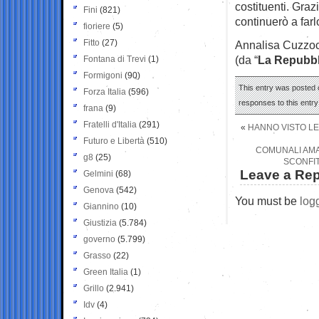
costituenti. Graz
Fini
(821)
continuerò a farl
fioriere
(5)
Fitto
(27)
Annalisa Cuzzo
(da “
La Repubbl
Fontana di Trevi
(1)
Formigoni
(90)
This entry was posted o
Forza Italia
(596)
responses to this entr
frana
(9)
Fratelli d'Italia
(291)
«
HANNO VISTO LE 
Futuro e Libertà
(510)
COMUNALI AMAR
g8
(25)
SCONFIT
Leave a Rep
Gelmini
(68)
Genova
(542)
You must be
log
Giannino
(10)
Giustizia
(5.784)
governo
(5.799)
Grasso
(22)
Green Italia
(1)
Grillo
(2.941)
Idv
(4)