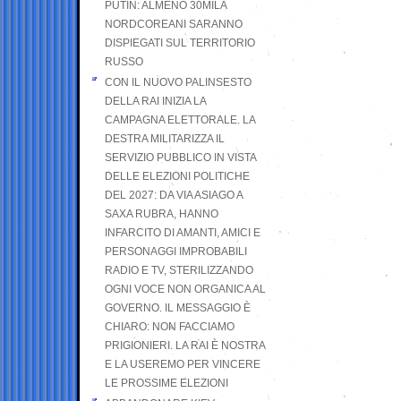
PUTIN: ALMENO 30MILA
NORDCOREANI SARANNO
DISPIEGATI SUL TERRITORIO
RUSSO
CON IL NUOVO PALINSESTO
DELLA RAI INIZIA LA
CAMPAGNA ELETTORALE. LA
DESTRA MILITARIZZA IL
SERVIZIO PUBBLICO IN VISTA
DELLE ELEZIONI POLITICHE
DEL 2027: DA VIA ASIAGO A
SAXA RUBRA, HANNO
INFARCITO DI AMANTI, AMICI E
PERSONAGGI IMPROBABILI
RADIO E TV, STERILIZZANDO
OGNI VOCE NON ORGANICA AL
GOVERNO. IL MESSAGGIO È
CHIARO: NON FACCIAMO
PRIGIONIERI. LA RAI È NOSTRA
E LA USEREMO PER VINCERE
LE PROSSIME ELEZIONI