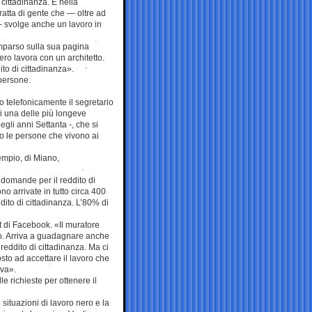
 cittadinanza. E nella
ratta di gente che — oltre ad
 — svolge anche un lavoro in
mparso sulla sua pagina
ro lavora con un architetto.
ito di cittadinanza».
 persone.
o telefonicamente il segretario
di una delle più longeve
egli anni Settanta -, che si
ano le persone che vivono ai
empio, di Miano,
 domande per il reddito di
o arrivate in tutto circa 400
dito di cittadinanza. L’80% di
t di Facebook. «Il muratore
o. Arriva a guadagnare anche
reddito di cittadinanza. Ma ci
to ad accettare il lavoro che
iva».
e richieste per ottenere il
situazioni di lavoro nero e la