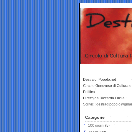
Destra di Popolo.net
Circolo Genovese di Cultura e
Politica
Diretto da Riccardo Fucile
Scrivici: destradipopolo@gma
Categorie
100 giorni
(5)