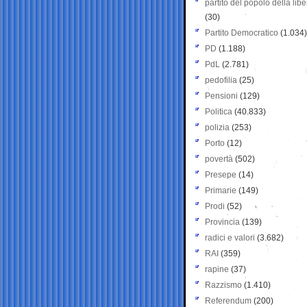
partito del popolo della libe
(30)
Partito Democratico
(1.034)
PD
(1.188)
PdL
(2.781)
pedofilia
(25)
Pensioni
(129)
Politica
(40.833)
polizia
(253)
Porto
(12)
povertà
(502)
Presepe
(14)
Primarie
(149)
Prodi
(52)
Provincia
(139)
radici e valori
(3.682)
RAI
(359)
rapine
(37)
Razzismo
(1.410)
Referendum
(200)