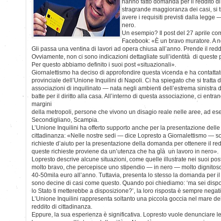
hanno fatto domanda per il reddito di
stragrande maggioranza dei casi, si t
avere i requisiti previsti dalla legge
nero.
Un esempio? Il post del 27 aprile co
Facebook: «È un bravo muratore. A ne
Gli passa una ventina di lavori ad opera chiusa all’anno. Prende il redd
Ovviamente, non ci sono indicazioni dettagliate sull’identità di queste
Per questo abbiamo definito i suoi post «situazionali».
Giornalettismo ha deciso di approfondire questa vicenda e ha contattat
provinciale dell’Unione Inquilini di Napoli. Ci ha spiegato che si tratta 
associazioni di inquilinato — nata negli ambienti dell’estrema sinistra d
batte per il diritto alla casa. All’interno di questa associazione, ci entr
margini
della metropoli, persone che vivono un disagio reale nelle aree, ad es
Secondigliano, Scampia.
L’Unione Inquilini ha offerto supporto anche per la presentazione delle
cittadinanza: «Nelle nostre sedi — dice Lopresto a Giornalettismo — son
richieste d’aiuto per la presentazione della domanda per ottenere il red
queste richieste proviene da un’utenza che ha già un lavoro in nero».
Lopresto descrive alcune situazioni, come quelle illustrate nei suoi pos
molto bravo, che percepisce uno stipendio — in nero — molto dignitos
40-50mila euro all’anno. Tuttavia, presenta lo stesso la domanda per il 
sono decine di casi come questo. Quando poi chiediamo: ‘ma sei dispos
lo Stato ti metterebbe a disposizione?’, la loro risposta è sempre negat
L’Unione Inquilini rappresenta soltanto una piccola goccia nel mare dell
reddito di cittadinanza.
Eppure, la sua esperienza è significativa. Lopresto vuole denunciare le 