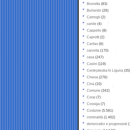
Brunetta
(83)
Burlando
(26)
Camogli
(2)
canile
(4)
Cappello
(8)
Caprotti
(2)
Caritas
(6)
carovita
(170)
casa
(247)
Casini
(119)
Centrodestra in Liguria
(35
Chiesa
(276)
Cina
(10)
Comune
(342)
Coop
(7)
Cossiga
(7)
Costume
(5.581)
criminalità
(1.402)
democratici e progressisti
(