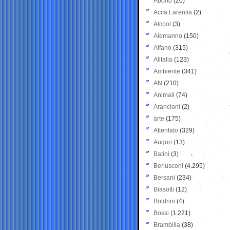
Aborto
(20)
Acca Larentia
(2)
Alcool
(3)
Alemanno
(150)
Alfano
(315)
Alitalia
(123)
Ambiente
(341)
AN
(210)
Animali
(74)
Arancioni
(2)
arte
(175)
Attentato
(329)
Auguri
(13)
Batini
(3)
Berlusconi
(4.295)
Bersani
(234)
Biasotti
(12)
Boldrini
(4)
Bossi
(1.221)
Brambilla
(38)