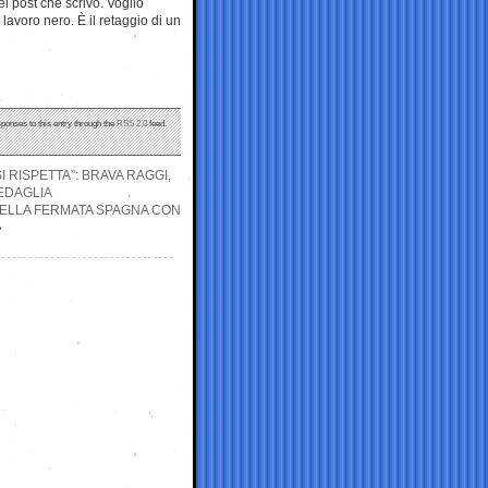
i post che scrivo. Voglio
lavoro nero. È il retaggio di un
sponses to this entry through the
RSS 2.0
feed.
I RISPETTA”: BRAVA RAGGI,
EDAGLIA
DELLA FERMATA SPAGNA CON
»