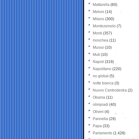
Mattarella
(60)
Meloni
(14)
Milano
(300)
Montezemolo
(7)
Monti
(357)
moschea
(11)
Musso
(10)
Muti
(10)
Napoli
(319)
Napolitano
(220)
no global
(5)
notte bianca
(3)
Nuovo Centrodestra
(2)
Obama
(11)
olimpiadi
(40)
Oliveri
(4)
Pannella
(29)
Papa
(33)
Parlamento
(1.428)