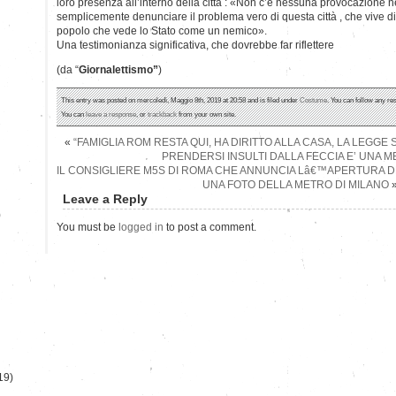
loro presenza all’interno della città : «Non c’è nessuna provocazione ne
semplicemente denunciare il problema vero di questa città , che vive di 
popolo che vede lo Stato come un nemico».
Una testimonianza significativa, che dovrebbe far riflettere
(da “
Giornalettismo”
)
This entry was posted on mercoledì, Maggio 8th, 2019 at 20:58 and is filed under
Costume
. You can follow any re
You can
leave a response
, or
trackback
from your own site.
«
“FAMIGLIA ROM RESTA QUI, HA DIRITTO ALLA CASA, LA LEGGE S
PRENDERSI INSULTI DALLA FECCIA E’ UNA M
IL CONSIGLIERE M5S DI ROMA CHE ANNUNCIA Lâ€™APERTURA 
UNA FOTO DELLA METRO DI MILANO
Leave a Reply
)
You must be
logged in
to post a comment.
19)