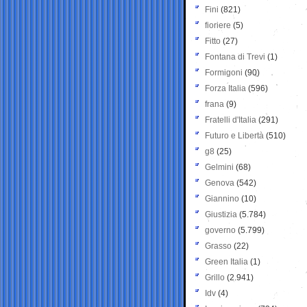
Fini
(821)
fioriere
(5)
Fitto
(27)
Fontana di Trevi
(1)
Formigoni
(90)
Forza Italia
(596)
frana
(9)
Fratelli d'Italia
(291)
Futuro e Libertà
(510)
g8
(25)
Gelmini
(68)
Genova
(542)
Giannino
(10)
Giustizia
(5.784)
governo
(5.799)
Grasso
(22)
Green Italia
(1)
Grillo
(2.941)
Idv
(4)