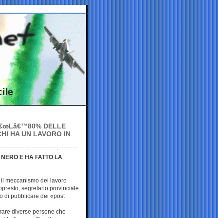
 â€œLâ€™80% DELLE
HI HA UN LAVORO IN
 NERO E HA FATTO LA
e il meccanismo del lavoro
presto, segretario provinciale
so di pubblicare dei «post
trare diverse persone che