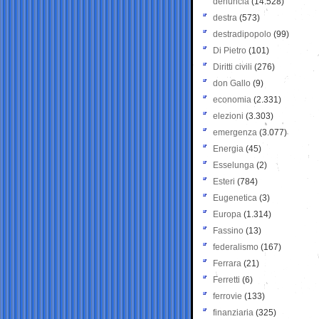
denuncia
(14.528)
destra
(573)
destradipopolo
(99)
Di Pietro
(101)
Diritti civili
(276)
don Gallo
(9)
economia
(2.331)
elezioni
(3.303)
emergenza
(3.077)
Energia
(45)
Esselunga
(2)
Esteri
(784)
Eugenetica
(3)
Europa
(1.314)
Fassino
(13)
federalismo
(167)
Ferrara
(21)
Ferretti
(6)
ferrovie
(133)
finanziaria
(325)