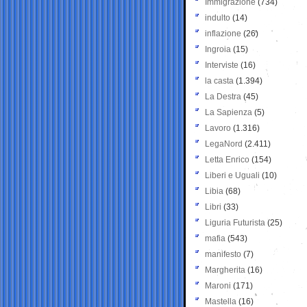
Immigrazione
(734)
indulto
(14)
inflazione
(26)
Ingroia
(15)
Interviste
(16)
la casta
(1.394)
La Destra
(45)
La Sapienza
(5)
Lavoro
(1.316)
LegaNord
(2.411)
Letta Enrico
(154)
Liberi e Uguali
(10)
Libia
(68)
Libri
(33)
Liguria Futurista
(25)
mafia
(543)
manifesto
(7)
Margherita
(16)
Maroni
(171)
Mastella
(16)