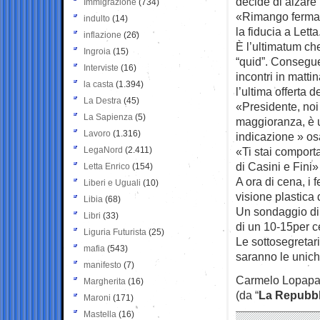
decide di alzare 
Immigrazione
(734)
«Rimango fermame
indulto
(14)
la fiducia a Lett
inflazione
(26)
È l’ultimatum che
Ingroia
(15)
“quid”. Conseguen
Interviste
(16)
incontri in matt
la casta
(1.394)
l’ultima offerta 
La Destra
(45)
«Presidente, noi
La Sapienza
(5)
maggioranza, è u
Lavoro
(1.316)
indicazione » osa
LegaNord
(2.411)
«Ti stai comporta
di Casini e Fini»
Letta Enrico
(154)
A ora di cena, i 
Liberi e Uguali
(10)
visione plastica 
Libia
(68)
Un sondaggio di 
Libri
(33)
di un 10-15per c
Liguria Futurista
(25)
Le sottosegretar
mafia
(543)
saranno le uniche
manifesto
(7)
Carmelo Lopap
Margherita
(16)
(da “
La Repubbl
Maroni
(171)
Mastella
(16)