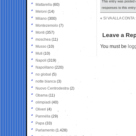
This entry was posted 
Mattarella
(60)
responses to this entr
Meloni
(14)
«
SI VA ALLA CONTA:
Milano
(300)
Montezemolo
(7)
Monti
(357)
Leave a Rep
moschea
(11)
You must be
log
Musso
(10)
Muti
(10)
Napoli
(319)
Napolitano
(220)
no global
(5)
notte bianca
(3)
Nuovo Centrodestra
(2)
Obama
(11)
olimpiadi
(40)
Oliveri
(4)
Pannella
(29)
Papa
(33)
Parlamento
(1.428)