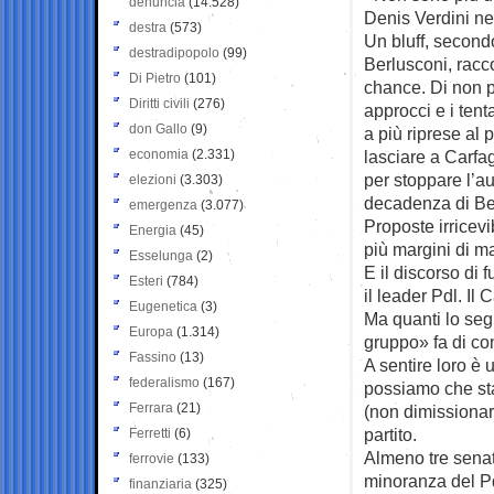
denuncia
(14.528)
Denis Verdini nel
destra
(573)
Un bluff, second
destradipopolo
(99)
Berlusconi, racco
Di Pietro
(101)
chance. Di non po
Diritti civili
(276)
approcci e i tent
don Gallo
(9)
a più riprese al 
economia
(2.331)
lasciare a Carfa
per stoppare l’aum
elezioni
(3.303)
decadenza di Ber
emergenza
(3.077)
Proposte irricev
Energia
(45)
più margini di ma
Esselunga
(2)
E il discorso di 
Esteri
(784)
il leader Pdl. Il 
Eugenetica
(3)
Ma quanti lo seg
Europa
(1.314)
gruppo» fa di co
Fassino
(13)
A sentire loro è
federalismo
(167)
possiamo che sta
Ferrara
(21)
(non dimissionar
partito.
Ferretti
(6)
Almeno tre senat
ferrovie
(133)
minoranza del Pd
finanziaria
(325)