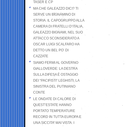
TASER E CP
MA CHE GALEAZZO DICI? TI
SERVE UN BIGNAMINO DI
STORIA. IL CAPOGRUPPO ALLA
CAMERA DI FRATELLI D’ITALIA,
GALEAZZO BIGNAMI, NEL SUO
ATTACCO SCONSIDERATO A
OSCAR LUIGI SCALFARO HA
DETTO UN BEL PO’ DI
CAZZATE
SIAMO FERMI AL GOVERNO
GIALLOVERDE: LA DESTRA
SULLA DIFESA È OSTAGGIO
DEI “PACIFISTI” LEGHISTI, LA
SINISTRA DEL PUTINIANO
CONTE
LE ONDATE DI CALORE DI
QUEST’ESTATE HANNO
PORTATO TEMPERATURE
RECORD IN TUTTA EUROPA E
UNA SICCITA’ MAI VISTA. I