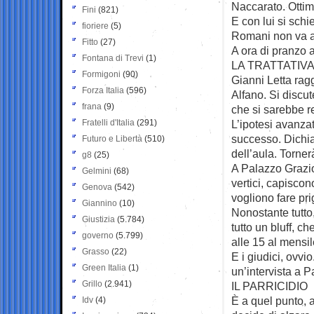
Naccarato. Ottimi
Fini
(821)
E con lui si sch
fioriere
(5)
Romani non va al
Fitto
(27)
A ora di pranzo 
Fontana di Trevi
(1)
LA TRATTATIV
Formigoni
(90)
Gianni Letta rag
Forza Italia
(596)
Alfano. Si discut
frana
(9)
che si sarebbe r
Fratelli d'Italia
(291)
L’ipotesi avanzat
successo. Dichia
Futuro e Libertà
(510)
dell’aula. Torner
g8
(25)
A Palazzo Graziol
Gelmini
(68)
vertici, capiscon
Genova
(542)
vogliono fare prig
Giannino
(10)
Nonostante tutto
Giustizia
(5.784)
tutto un bluff, c
governo
(5.799)
alle 15 al mensil
Grasso
(22)
E i giudici, ovvi
Green Italia
(1)
un’intervista a 
Grillo
(2.941)
IL PARRICIDIO
È a quel punto, a
Idv
(4)