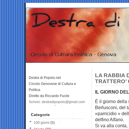
LA RABBIA D
Destra di Popolo.net
TRATTERO’ 
Circolo Genovese di Cultura e
Politica
IL GIORNO DE
Diretto da Riccardo Fucile
È il giorno della
Scrivici: destradipopolo@gmail.com
Berlusconi, del t
«parricidio » del
Categorie
delfino Alfano.
100 giorni
(5)
Si va alla conta,