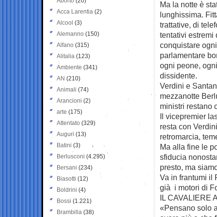
Aborto
(20)
Ma la notte è sta
Acca Larentia
(2)
lunghissima. Fitt
Alcool
(3)
trattative, di tele
Alemanno
(150)
tentativi estremi 
conquistare ogni
Alfano
(315)
parlamentare bor
Alitalia
(123)
ogni peone, ogni
Ambiente
(341)
dissidente.
AN
(210)
Verdini e Santan
Animali
(74)
mezzanotte Berlu
Arancioni
(2)
ministri restano 
arte
(175)
Il vicepremier la
Attentato
(329)
resta con Verdini
Auguri
(13)
retromarcia, teme
Batini
(3)
Ma alla fine le p
sfiducia nonostan
Berlusconi
(4.295)
presto, ma siamo
Bersani
(234)
Va in frantumi i
Biasotti
(12)
già i motori di F
Boldrini
(4)
IL CAVALIERE 
Bossi
(1.221)
«Pensano solo a 
Brambilla
(38)