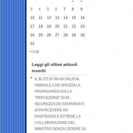
1
2
3
4
5
6
7
8
9
10
11
12
13
14
15
16
17
18
19
20
21
22
23
24
25
26
27
28
29
30
31
« Lug
Leggi gli ultimi articoli
inseriti
IL BLITZ DI SILVIA SALIS AL
VIMINALE CHE SPIAZZA LA
PROPAGANDA SULLA
“PERCEZIONE” DI IN-
SICUREZZA DEI SOVRANISTI:
SI FA RICEVERE DA
PIANTEDOSI E OTTIENE LA
COLLABORAZIONE DEL
MINISTRO SENZA CEDERE SU