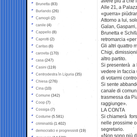
avere più a che f
Brunetta
(83)
Alle 21, a Palazz
Burlando
(26)
«guerra» piùdram
Camogli
(2)
Attorno a lui, sol
canile
(4)
Galan, Gasparri, 
Cappello
(8)
Brunetta e Schif
retromarcia «per 
Caprotti
(2)
Gli altri quattro
Caritas
(6)
Chigi, dimissioni
carovita
(170)
altro partito.
casa
(247)
Si presenterà a 
Casini
(119)
vedere in faccia 
Centrodestra in Liguria
(35)
di votarmi contr
Chiesa
(276)
Si sente abbando
Cina
(10)
canale di comunic
Comune
(342)
trasmessa da Pia
Coop
(7)
raggiunge».
LA CONTA
Cossiga
(7)
Si chiamerà fors
Costume
(5.581)
nelle prossime or
criminalità
(1.402)
segretario.
democratici e progressisti
(19)
«Non sono più di