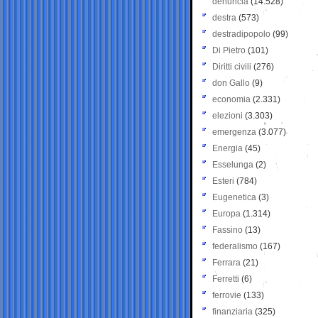
denuncia
(14.528)
destra
(573)
destradipopolo
(99)
Di Pietro
(101)
Diritti civili
(276)
don Gallo
(9)
economia
(2.331)
elezioni
(3.303)
emergenza
(3.077)
Energia
(45)
Esselunga
(2)
Esteri
(784)
Eugenetica
(3)
Europa
(1.314)
Fassino
(13)
federalismo
(167)
Ferrara
(21)
Ferretti
(6)
ferrovie
(133)
finanziaria
(325)