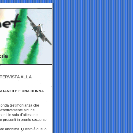
TERVISTA ALLA
SATANICO” E UNA DONNA
conda testimonianza che
effettivamente alcune
senti in sala d’attesa nei
re presenti in pronto soccorso
are anonima. Questo è quello