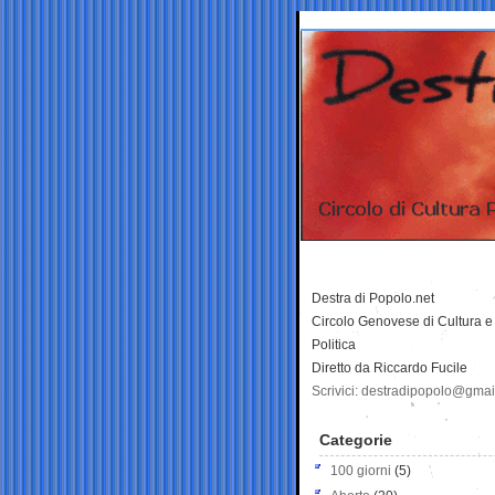
Destra di Popolo.net
Circolo Genovese di Cultura e
Politica
Diretto da Riccardo Fucile
Scrivici: destradipopolo@gma
Categorie
100 giorni
(5)