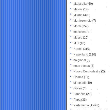
Mattarella
(60)
Meloni
(14)
Milano
(300)
Montezemolo
(7)
Monti
(357)
moschea
(11)
Musso
(10)
Muti
(10)
Napoli
(319)
Napolitano
(220)
no global
(5)
notte bianca
(3)
Nuovo Centrodestra
(2)
Obama
(11)
olimpiadi
(40)
Oliveri
(4)
Pannella
(29)
Papa
(33)
Parlamento
(1.428)