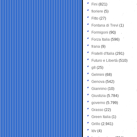
Fini
(821)
fioriere
(5)
Fitto
(27)
Fontana di Trevi
(1)
Formigoni
(90)
Forza Italia
(596)
frana
(9)
Fratelli d'Italia
(291)
Futuro e Libertà
(510)
g8
(25)
Gelmini
(68)
Genova
(542)
Giannino
(10)
Giustizia
(5.784)
governo
(5.799)
Grasso
(22)
Green Italia
(1)
Grillo
(2.941)
Idv
(4)