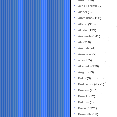
Aborto
(20)
Acca Larentia
(2)
Alcool
(3)
Alemanno
(150)
Alfano
(315)
Alitalia
(123)
Ambiente
(341)
AN
(210)
Animali
(74)
Arancioni
(2)
arte
(175)
Attentato
(329)
Auguri
(13)
Batini
(3)
Berlusconi
(4.295)
Bersani
(234)
Biasotti
(12)
Boldrini
(4)
Bossi
(1.221)
Brambilla
(38)