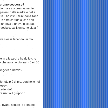
 pronto soccorso?
a donna e successivamente
parenti della madre e della
 li ho visti uscire dalla zona
 un altro corridoio, che non
 piangeva e urlava disperata.
questa cosa. Non sono stata lì
ava stesse facendo un rito
e in attesa che ha detto che
che avrà avuto tra i 40 e i 50
iangeva e urlava?
tenuta più di me, perchè io nel
cose».
uccedendo?
 uscito il gruppo di
potevano sentire le persone