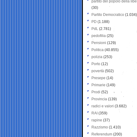
partito del popolo della libe
(30)
Partito Democratico
(1.034)
PD
(1.188)
PdL
(2.781)
pedofilia
(25)
Pensioni
(129)
Politica
(40.855)
polizia
(253)
Porto
(12)
povertà
(502)
Presepe
(14)
Primarie
(149)
Prodi
(52)
Provincia
(139)
radici e valori
(3.682)
RAI
(359)
rapine
(37)
Razzismo
(1.410)
Referendum
(200)