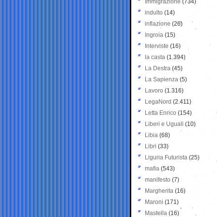
Immigrazione
(734)
indulto
(14)
inflazione
(26)
Ingroia
(15)
Interviste
(16)
la casta
(1.394)
La Destra
(45)
La Sapienza
(5)
Lavoro
(1.316)
LegaNord
(2.411)
Letta Enrico
(154)
Liberi e Uguali
(10)
Libia
(68)
Libri
(33)
Liguria Futurista
(25)
mafia
(543)
manifesto
(7)
Margherita
(16)
Maroni
(171)
Mastella
(16)