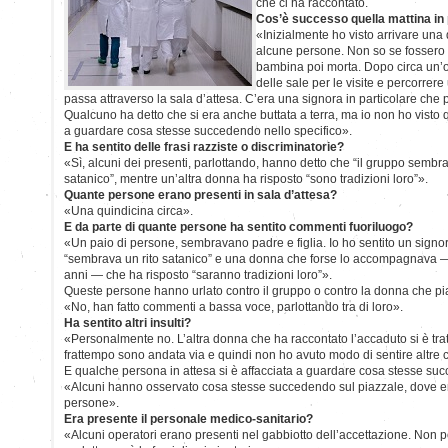
che ci ha raccontato.
Cos’è successo quella mattina in
«Inizialmente ho visto arrivare un
alcune persone. Non so se fossero 
bambina poi morta. Dopo circa un’ora
delle sale per le visite e percorrere
passa attraverso la sala d’attesa. C’era una signora in particolare che
Qualcuno ha detto che si era anche buttata a terra, ma io non ho visto 
a guardare cosa stesse succedendo nello specifico».
E ha sentito delle frasi razziste o discriminatorie?
«Sì, alcuni dei presenti, parlottando, hanno detto che “il gruppo sembr
satanico”, mentre un’altra donna ha risposto “sono tradizioni loro”».
Quante persone erano presenti in sala d’attesa?
«Una quindicina circa».
E da parte di quante persone ha sentito commenti fuoriluogo?
«Un paio di persone, sembravano padre e figlia. Io ho sentito un signor
“sembrava un rito satanico” e una donna che forse lo accompagnava — 
anni — che ha risposto “saranno tradizioni loro”».
Queste persone hanno urlato contro il gruppo o contro la donna che p
«No, han fatto commenti a bassa voce, parlottando tra di loro».
Ha sentito altri insulti?
«Personalmente no. L’altra donna che ha raccontato l’accaduto si è trat
frattempo sono andata via e quindi non ho avuto modo di sentire altre 
E qualche persona in attesa si è affacciata a guardare cosa stesse s
«Alcuni hanno osservato cosa stesse succedendo sul piazzale, dove era
persone».
Era presente il personale medico-sanitario?
«Alcuni operatori erano presenti nel gabbiotto dell’accettazione. Non 