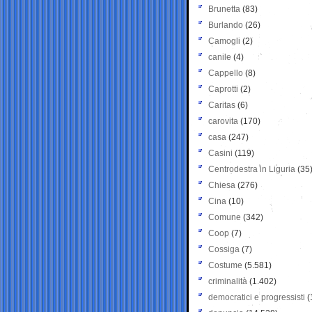
Brunetta
(83)
Burlando
(26)
Camogli
(2)
canile
(4)
Cappello
(8)
Caprotti
(2)
Caritas
(6)
carovita
(170)
casa
(247)
Casini
(119)
Centrodestra in Liguria
(35
Chiesa
(276)
Cina
(10)
Comune
(342)
Coop
(7)
Cossiga
(7)
Costume
(5.581)
criminalità
(1.402)
democratici e progressisti
(