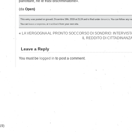
parlottare, nè le frasi discriminatorie».
(da
Open)
This entry was posted on giovedì, Dicembre 19th, 2019 at 21:24 and is filed under
denuncia
. You can follow any re
You can
leave a response
, or
trackback
from your own site.
«
LA VERGOGNA AL PRONTO SOCCORSO DI SONDRIO: INTERVISTA
IL REDDITO DI CITTADINANZA 
Leave a Reply
You must be
logged in
to post a comment.
)
19)