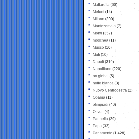
Mattarella
(60)
Meloni
(14)
Milano
(300)
Montezemolo
(7)
Monti
(357)
moschea
(11)
Musso
(10)
Muti
(10)
Napoli
(319)
Napolitano
(220)
no global
(5)
notte bianca
(3)
Nuovo Centrodestra
(2)
Obama
(11)
olimpiadi
(40)
Oliveri
(4)
Pannella
(29)
Papa
(33)
Parlamento
(1.428)