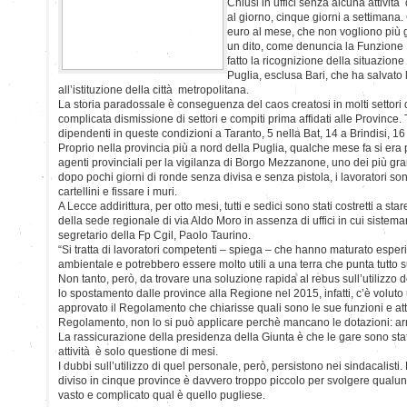
Chiusi in uffici senza alcuna attività
al giorno, cinque giorni a settimana
euro al mese, che non vogliono pi
un dito, come denuncia la Funzione 
fatto la ricognizione della situazione 
Puglia, esclusa Bari, che ha salvato 
all’istituzione della città metropolitana.
La storia paradossale è conseguenza del caos creatosi in molti settori d
complicata dismissione di settori e compiti prima affidati alle Province.
dipendenti in queste condizioni a Taranto, 5 nella Bat, 14 a Brindisi, 1
Proprio nella provincia più a nord della Puglia, qualche mese fa si era p
agenti provinciali per la vigilanza di Borgo Mezzanone, uno dei più gra
dopo pochi giorni di ronde senza divisa e senza pistola, i lavoratori sono 
cartellini e fissare i muri.
A Lecce addirittura, per otto mesi, tutti e sedici sono stati costretti a st
della sede regionale di via Aldo Moro in assenza di uffici in cui sistemar
segretario della Fp Cgil, Paolo Taurino.
“Si tratta di lavoratori competenti – spiega – che hanno maturato esper
ambientale e potrebbero essere molto utili a una terra che punta tutto sul
Non tanto, però, da trovare una soluzione rapida al rebus sull’utilizzo d
lo spostamento dalle province alla Regione nel 2015, infatti, c’è volu
approvato il Regolamento che chiarisse quali sono le sue funzioni e attiv
Regolamento, non lo si può applicare perchè mancano le dotazioni: armi
La rassicurazione della presidenza della Giunta è che le gare sono state
attività è solo questione di mesi.
I dubbi sull’utilizzo di quel personale, però, persistono nei sindacalisti
diviso in cinque province è davvero troppo piccolo per svolgere qualunqu
vasto e complicato qual è quello pugliese.