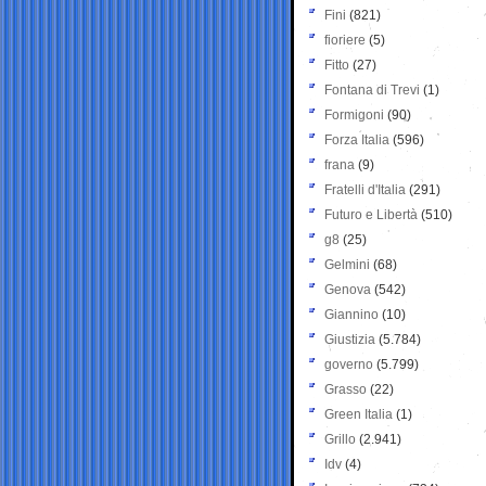
Fini
(821)
fioriere
(5)
Fitto
(27)
Fontana di Trevi
(1)
Formigoni
(90)
Forza Italia
(596)
frana
(9)
Fratelli d'Italia
(291)
Futuro e Libertà
(510)
g8
(25)
Gelmini
(68)
Genova
(542)
Giannino
(10)
Giustizia
(5.784)
governo
(5.799)
Grasso
(22)
Green Italia
(1)
Grillo
(2.941)
Idv
(4)