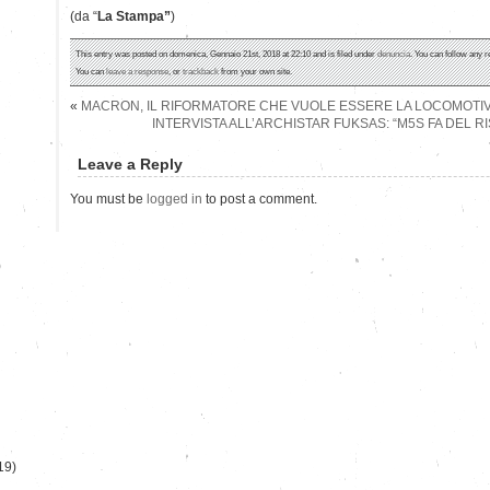
(da “
La Stampa”
)
This entry was posted on domenica, Gennaio 21st, 2018 at 22:10 and is filed under
denuncia
. You can follow any r
You can
leave a response
, or
trackback
from your own site.
«
MACRON, IL RIFORMATORE CHE VUOLE ESSERE LA LOCOMOTIVA
INTERVISTA ALL’ARCHISTAR FUKSAS: “M5S FA DEL 
Leave a Reply
You must be
logged in
to post a comment.
)
19)