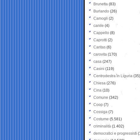
Brunetta
(83)
Burlando
(26)
Camogli
(2)
canile
(4)
Cappello
(8)
Caprotti
(2)
Caritas
(6)
carovita
(170)
casa
(247)
Casini
(119)
Centrodestra in Liguria
(35
Chiesa
(276)
Cina
(10)
Comune
(342)
Coop
(7)
Cossiga
(7)
Costume
(5.581)
criminalità
(1.402)
democratici e progressisti
(