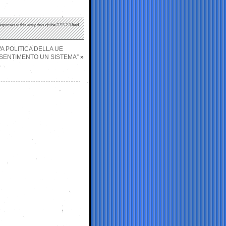
esponses to this entry through the
RSS 2.0
feed.
 POLITICA DELLA UE
RISENTIMENTO UN SISTEMA”
»