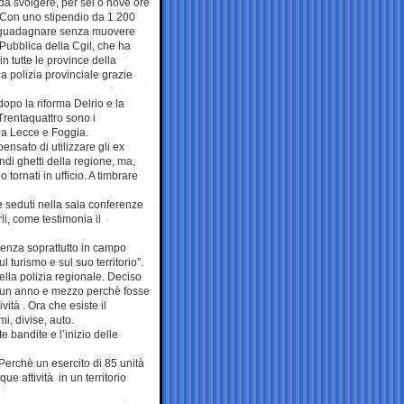
 da svolgere, per sei o nove ore
. Con uno stipendio da 1.200
ù guadagnare senza muovere
Pubblica della Cgil, che ha
in tutte le province della
la polizia provinciale grazie
opo la riforma Delrio e la
 Trentaquattro sono i
6 a Lecce e Foggia.
ensato di utilizzare gli ex
ndi ghetti della regione, ma,
tornati in ufficio. A timbrare
are seduti nella sala conferenze
li, come testimonia il
ienza soprattutto in campo
 turismo e sul suo territorio”.
ella polizia regionale. Deciso
to un anno e mezzo perchè fosse
ità . Ora che esiste il
, divise, auto.
 bandite e l’inizio delle
. Perchè un esercito di 85 unità
e attività in un territorio