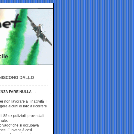
INISCONO DALLO
 SENZA FARE NULLA
 non lavorare a l’inattività li
gere alcuni di loro a ricorrere
i 85 ex poliziotti provinciali
onale.
o vado” che si occupava
nce. E invece è così.