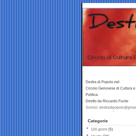
Destra di Popolo.net
Circolo Genovese di Cultura e
Politica
Diretto da Riccardo Fucile
Scrivici: destradipopolo@gma
Categorie
100 giorni
(5)