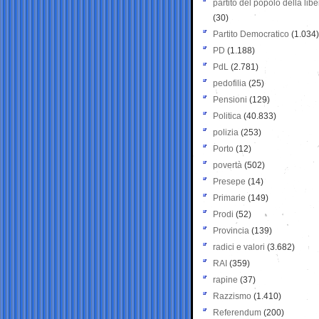
partito del popolo della libe
(30)
Partito Democratico
(1.034)
PD
(1.188)
PdL
(2.781)
pedofilia
(25)
Pensioni
(129)
Politica
(40.833)
polizia
(253)
Porto
(12)
povertà
(502)
Presepe
(14)
Primarie
(149)
Prodi
(52)
Provincia
(139)
radici e valori
(3.682)
RAI
(359)
rapine
(37)
Razzismo
(1.410)
Referendum
(200)