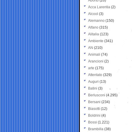
Aborto
(20)
Acca Larentia
(2)
Alcool
(3)
Alemanno
(150)
Alfano
(315)
Alitalia
(123)
Ambiente
(341)
AN
(210)
Animali
(74)
Arancioni
(2)
arte
(175)
Attentato
(329)
Auguri
(13)
Batini
(3)
Berlusconi
(4.295)
Bersani
(234)
Biasotti
(12)
Boldrini
(4)
Bossi
(1.221)
Brambilla
(38)