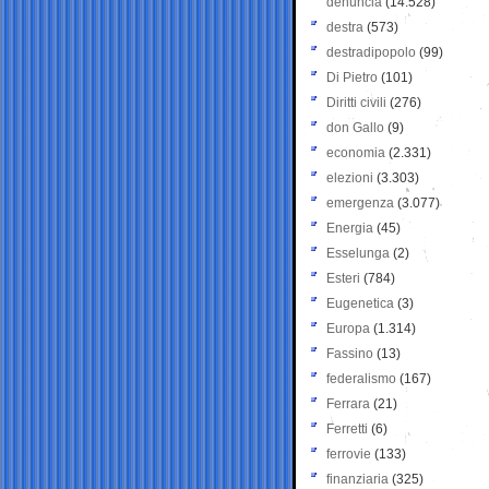
denuncia
(14.528)
destra
(573)
destradipopolo
(99)
Di Pietro
(101)
Diritti civili
(276)
don Gallo
(9)
economia
(2.331)
elezioni
(3.303)
emergenza
(3.077)
Energia
(45)
Esselunga
(2)
Esteri
(784)
Eugenetica
(3)
Europa
(1.314)
Fassino
(13)
federalismo
(167)
Ferrara
(21)
Ferretti
(6)
ferrovie
(133)
finanziaria
(325)