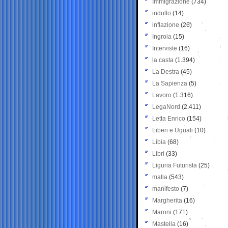
Immigrazione
(734)
indulto
(14)
inflazione
(26)
Ingroia
(15)
Interviste
(16)
la casta
(1.394)
La Destra
(45)
La Sapienza
(5)
Lavoro
(1.316)
LegaNord
(2.411)
Letta Enrico
(154)
Liberi e Uguali
(10)
Libia
(68)
Libri
(33)
Liguria Futurista
(25)
mafia
(543)
manifesto
(7)
Margherita
(16)
Maroni
(171)
Mastella
(16)