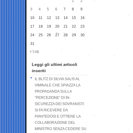
1
2
3
4
5
6
7
8
9
10
11
12
13
14
15
16
17
18
19
20
21
22
23
24
25
26
27
28
29
30
31
« Lug
Leggi gli ultimi articoli
inseriti
IL BLITZ DI SILVIA SALIS AL
VIMINALE CHE SPIAZZA LA
PROPAGANDA SULLA
“PERCEZIONE” DI IN-
SICUREZZA DEI SOVRANISTI:
SI FA RICEVERE DA
PIANTEDOSI E OTTIENE LA
COLLABORAZIONE DEL
MINISTRO SENZA CEDERE SU