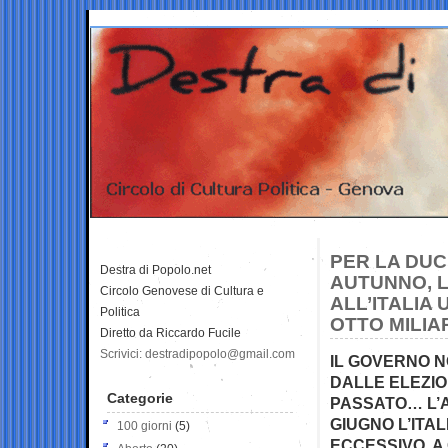
PER LA DUCE
Destra di Popolo.net
AUTUNNO, 
Circolo Genovese di Cultura e
ALL’ITALIA
Politica
OTTO MILIA
Diretto da Riccardo Fucile
Scrivici: destradipopolo@gmail.com
IL GOVERNO NO
DALLE ELEZIO
Categorie
PASSATO… L’A
GIUGNO L’ITA
100 giorni
(5)
ECCESSIVO. A