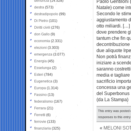
denuncia
(14.528)
Paolo Gentiloni 
Natale) come inte
destra
(573)
Secondo le stime 
destradipopolo
(99)
aggiustamento de
Di Pietro
(101)
otto miliardi. […
Diritti civili
(276)
dove prendere gl
don Gallo
(9)
tantum che fin qu
economia
(2.331)
decontribuzione 
elezioni
(3.303)
due aliquote Irpe
emergenza
(3.077)
Non potrà finanz
Energia
(45)
iniziare a scende
Esselunga
(2)
saranno costretti
media e tagliare
Esteri
(784)
sacrificio import
Eugenetica
(3)
concessa una gen
Europa
(1.314)
del Superbonus p
Fassino
(13)
(da La Stampa)
federalismo
(167)
Ferrara
(21)
This entry was posted o
Ferretti
(6)
responses to this entr
ferrovie
(133)
«
MELONI SOT
finanziaria
(325)