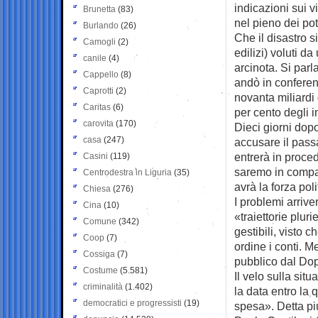
indicazioni sui v
Brunetta
(83)
nel pieno dei pot
Burlando
(26)
Che il disastro s
Camogli
(2)
edilizi) voluti d
canile
(4)
arcinota. Si parl
Cappello
(8)
andò in conferenz
Caprotti
(2)
novanta miliardi 
Caritas
(6)
per cento degli i
carovita
(170)
Dieci giorni dopo
casa
(247)
accusare il passa
entrerà in proced
Casini
(119)
saremo in compa
Centrodestra in Liguria
(35)
avrà la forza pol
Chiesa
(276)
I problemi arrive
Cina
(10)
«traiettorie plur
Comune
(342)
gestibili, visto 
Coop
(7)
ordine i conti. M
Cossiga
(7)
pubblico dal Do
Costume
(5.581)
Il velo sulla sit
criminalità
(1.402)
la data entro la 
democratici e progressisti
(19)
spesa». Detta pi