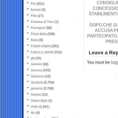
CONSIGLI
Fini
(821)
CONCESSION
fioriere
(5)
STABILIMENTI
Fitto
(27)
Fontana di Trevi
(1)
DOPO CHE SI
Formigoni
(90)
ACCUSA PE
Forza Italia
(596)
PARTECIPATO A
frana
(9)
PRES
Fratelli d'Italia
(291)
Leave a Rep
Futuro e Libertà
(510)
g8
(25)
You must be
log
Gelmini
(68)
Genova
(542)
Giannino
(10)
Giustizia
(5.784)
governo
(5.799)
Grasso
(22)
Green Italia
(1)
Grillo
(2.941)
Idv
(4)