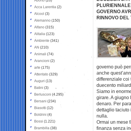
Aborto
(20)
PLURIENNALE”
Acca Larentia
(2)
GOVERNO AVRÀ
Alcool
(3)
RINNOVO DEL 
Alemanno
(150)
Alfano
(315)
Alitalia
(123)
Ambiente
(341)
AN
(210)
Animali
(74)
Arancioni
(2)
governo può permet
arte
(175)
anche quest’anno 
Attentato
(329)
differenziale coi
Auguri
(13)
duecento miliardi
Batini
(3)
Siamo in enorme 
Berlusconi
(4.295)
girare. A giugno 
Bersani
(234)
denaro. Per para
Biasotti
(12)
dettaglio taciuto
Boldrini
(4)
nulla.
Bossi
(1.221)
Ormai un mese f
finanza senza in
Brambilla
(38)