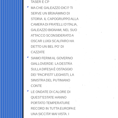
TASER E CP
MA CHE GALEAZZO DICI? TI
SERVE UN BIGNAMINO DI
STORIA. IL CAPOGRUPPO ALLA
CAMERA DI FRATELLI D’ITALIA,
GALEAZZO BIGNAMI, NEL SUO
ATTACCO SCONSIDERATO A
OSCAR LUIGI SCALFARO HA
DETTO UN BEL PO’ DI
CAZZATE
SIAMO FERMI AL GOVERNO
GIALLOVERDE: LA DESTRA
SULLA DIFESA È OSTAGGIO
DEI “PACIFISTI” LEGHISTI, LA
SINISTRA DEL PUTINIANO
CONTE
LE ONDATE DI CALORE DI
QUEST’ESTATE HANNO
PORTATO TEMPERATURE
RECORD IN TUTTA EUROPA E
UNA SICCITA’ MAI VISTA. I