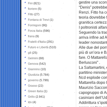
gestire una sconf
Fini
(821)
“Denis” potrebb
fioriere
(5)
Renzi. Fitto ha c
Fitto
(27)
teoria dovrebbe 
Fontana di Trevi
(1)
granitica certez
Formigoni
(90)
I poltronisti al
Forza Italia
(596)
Seguendo la trac
frana
(9)
arriva infine ad 
Fratelli d'Italia
(291)
leader nonostant
Alle due del pom
Futuro e Libertà
(510)
più di un’ora e B
g8
(25)
fare. O Mattarella
Gelmini
(68)
Berlusconi” .
Genova
(542)
La Saltamartini,
Giannino
(10)
partitino ministe
Giustizia
(5.784)
Ncd esplode come 
governo
(5.799)
Mattarella dopo 
Grasso
(22)
Maurizio Sacconi
Green Italia
(1)
capogruppo di Ar
Grillo
(2.941)
casiniani dell’Ud
Addirittura s’ip
Idv
(4)