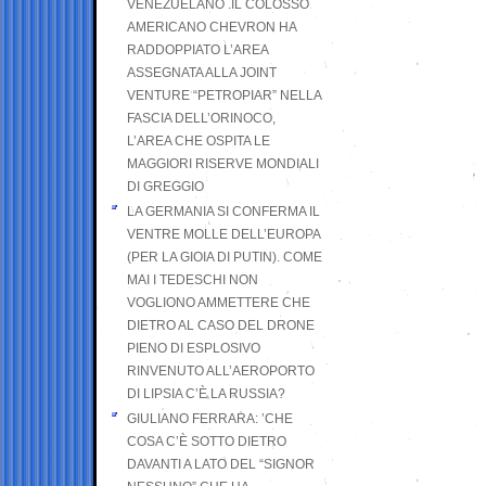
VENEZUELANO .IL COLOSSO
AMERICANO CHEVRON HA
RADDOPPIATO L’AREA
ASSEGNATA ALLA JOINT
VENTURE “PETROPIAR” NELLA
FASCIA DELL’ORINOCO,
L’AREA CHE OSPITA LE
MAGGIORI RISERVE MONDIALI
DI GREGGIO
LA GERMANIA SI CONFERMA IL
VENTRE MOLLE DELL’EUROPA
(PER LA GIOIA DI PUTIN). COME
MAI I TEDESCHI NON
VOGLIONO AMMETTERE CHE
DIETRO AL CASO DEL DRONE
PIENO DI ESPLOSIVO
RINVENUTO ALL’AEROPORTO
DI LIPSIA C’È LA RUSSIA?
GIULIANO FERRARA: ’CHE
COSA C’È SOTTO DIETRO
DAVANTI A LATO DEL “SIGNOR