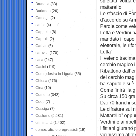
spietata, volgare
Brunetta
(83)
mattarello.
Burlando
(26)
Lo sfascio di For
Camogli
(2)
d’accordo su Ama
canile
(4)
Parole come vele
Cappello
(8)
Letta e Verdini
mandato il capo a
Caprotti
(2)
elettorale, le rif
Caritas
(6)
Letta”.
carovita
(170)
Il veleno tracima 
casa
(247)
cerchio magico i
Casini
(119)
Ribattono dall’e
Centrodestra in Liguria
(35)
del cerchio magi
Chiesa
(276)
ha saputo e si è
Cina
(10)
Come finirà la gu
Comune
(342)
Su circa 150 gran
Coop
(7)
Dai 70 franchi so
Le cifrature sul
Cossiga
(7)
Mattarella” oppur
Costume
(5.581)
Verdini e ai ribel
criminalità
(1.402)
I fittiani giura
democratici e progressisti
(19)
vicinissimo all’e