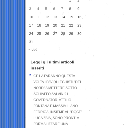
1
2
3
4
5
6
7
8
9
10
11
12
13
14
15
16
17
18
19
20
21
22
23
24
25
26
27
28
29
30
31
« Lug
Leggi gli ultimi articoli
inseriti
CE LA FARANNO QUESTA
VOLTA I PAVIDI LEGHISTI “DEL
NORD” A METTERE SOTTO
SCHIAFFO SALVINI? I
GOVERNATORI ATTILIO
FONTANA E MASSIMILIANO
FEDRIGA, INSIEME AL “DOGE”
LUCA ZAIA, SONO PRONTI A
FORMALIZZARE UNA