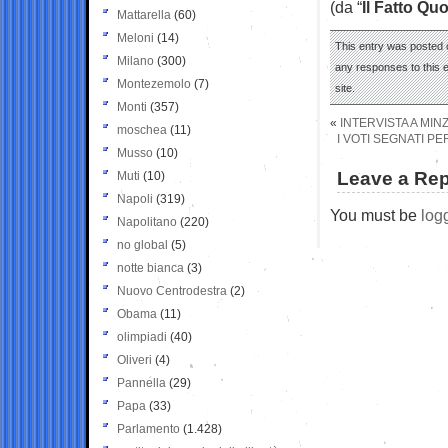
(da “
Il Fatto Qu
Mattarella
(60)
Meloni
(14)
This entry was posted 
Milano
(300)
any responses to this 
Montezemolo
(7)
site.
Monti
(357)
«
INTERVISTA A MINZ
moschea
(11)
I VOTI SEGNATI PE
Musso
(10)
Leave a Rep
Muti
(10)
Napoli
(319)
You must be
log
Napolitano
(220)
no global
(5)
notte bianca
(3)
Nuovo Centrodestra
(2)
Obama
(11)
olimpiadi
(40)
Oliveri
(4)
Pannella
(29)
Papa
(33)
Parlamento
(1.428)