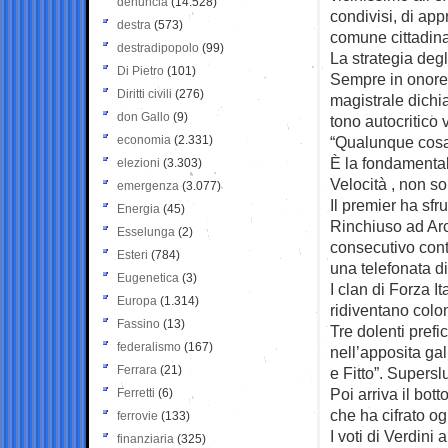
denuncia
(14.528)
condivisi, di ap
destra
(573)
comune cittadina
destradipopolo
(99)
La strategia degl
Di Pietro
(101)
Sempre in onore 
Diritti civili
(276)
magistrale dichi
don Gallo
(9)
tono autocritico 
economia
(2.331)
“Qualunque cosa
È la fondamentale 
elezioni
(3.303)
Velocità , non so
emergenza
(3.077)
Il premier ha sfrut
Energia
(45)
Rinchiuso ad Arco
Esselunga
(2)
consecutivo cont
Esteri
(784)
una telefonata d
Eugenetica
(3)
I clan di Forza I
Europa
(1.314)
ridiventano colo
Fassino
(13)
Tre dolenti pref
federalismo
(167)
nell’apposita gal
Ferrara
(21)
e Fitto”. Supersl
Poi arriva il bot
Ferretti
(6)
che ha cifrato og
ferrovie
(133)
I voti di Verdini
finanziaria
(325)