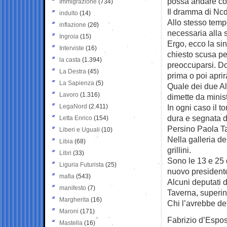
possa andare con 
Immigrazione
(734)
Il dramma di Ncd 
indulto
(14)
Allo stesso temp
inflazione
(26)
necessaria alla 
Ingroia
(15)
Ergo, ecco la sin
Interviste
(16)
chiesto scusa pe
la casta
(1.394)
preoccuparsi. D
La Destra
(45)
prima o poi aprir
La Sapienza
(5)
Quale dei due Al
Lavoro
(1.316)
dimette da minist
LegaNord
(2.411)
In ogni caso il 
dura e segnata d
Letta Enrico
(154)
Persino Paola T
Liberi e Uguali
(10)
Nella galleria d
Libia
(68)
grillini.
Libri
(33)
Sono le 13 e 25 
Liguria Futurista
(25)
nuovo president
mafia
(543)
Alcuni deputati 
manifesto
(7)
Taverna, superin
Margherita
(16)
Chi l’avrebbe de
Maroni
(171)
Fabrizio d’Espos
Mastella
(16)