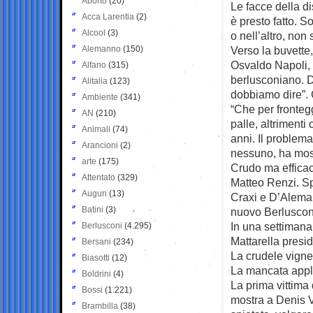
Aborto
(20)
Le facce della di
Acca Larentia
(2)
è presto fatto. S
Alcool
(3)
o nell’altro, non
Alemanno
(150)
Verso la buvette,
Osvaldo Napoli,
Alfano
(315)
berlusconiano. D
Alitalia
(123)
dobbiamo dire”.
Ambiente
(341)
“Che per fronteg
AN
(210)
palle, altrimenti
Animali
(74)
anni. Il problem
Arancioni
(2)
nessuno, ha most
arte
(175)
Crudo ma efficac
Attentato
(329)
Matteo Renzi. Sp
Auguri
(13)
Craxi e D’Alema
Batini
(3)
nuovo Berluscon
In una settimana
Berlusconi
(4.295)
Mattarella presid
Bersani
(234)
La crudele vignet
Biasotti
(12)
La mancata applic
Boldrini
(4)
La prima vittima
Bossi
(1.221)
mostra a Denis V
Brambilla
(38)