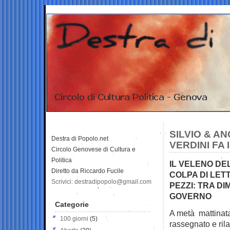
SILVIO & A
Destra di Popolo.net
VERDINI FA
Circolo Genovese di Cultura e
Politica
IL VELENO DE
Diretto da Riccardo Fucile
COLPA DI LET
Scrivici: destradipopolo@gmail.com
PEZZI: TRA DI
GOVERNO
Categorie
A metà mattinata
100 giorni
(5)
rassegnato e rila