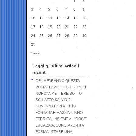
1
2
3
4
5
6
7
8
9
10
11
12
13
14
15
16
17
18
19
20
21
22
23
24
25
26
27
28
29
30
31
« Lug
Leggi gli ultimi articoli
inseriti
CE LA FARANNO QUESTA
VOLTA I PAVIDI LEGHISTI “DEL
NORD” A METTERE SOTTO
SCHIAFFO SALVINI? I
GOVERNATORI ATTILIO
FONTANA E MASSIMILIANO
FEDRIGA, INSIEME AL “DOGE”
LUCA ZAIA, SONO PRONTI A
FORMALIZZARE UNA