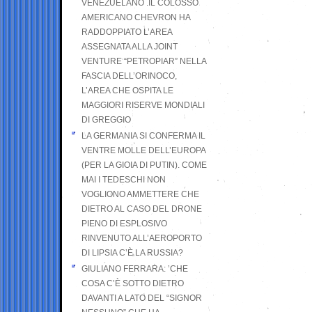
VENEZUELANO .IL COLOSSO
AMERICANO CHEVRON HA
RADDOPPIATO L’AREA
ASSEGNATA ALLA JOINT
VENTURE “PETROPIAR” NELLA
FASCIA DELL’ORINOCO,
L’AREA CHE OSPITA LE
MAGGIORI RISERVE MONDIALI
DI GREGGIO
LA GERMANIA SI CONFERMA IL
VENTRE MOLLE DELL’EUROPA
(PER LA GIOIA DI PUTIN). COME
MAI I TEDESCHI NON
VOGLIONO AMMETTERE CHE
DIETRO AL CASO DEL DRONE
PIENO DI ESPLOSIVO
RINVENUTO ALL’AEROPORTO
DI LIPSIA C’È LA RUSSIA?
GIULIANO FERRARA: ’CHE
COSA C’È SOTTO DIETRO
DAVANTI A LATO DEL “SIGNOR