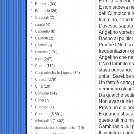
E in Italia meno 
Brunetta
(83)
E non sapeva ne
Burlando
(26)
dell’Olimpico e i
Camogli
(2)
femmina, capo ti
canile
(4)
L’avesse saputo 
Cappello
(8)
Angelino vorrebbe
Daspo ai politici
Caprotti
(2)
Perchè l’Ncd si 
Caritas
(6)
frequentazioni o
carovita
(170)
Angelino che ne 
casa
(247)
L’Ncd lambito da
Casini
(119)
stava pensando d
Centrodestra in Liguria
(35)
unità . Sarebbe 
Chiesa
(276)
Un fatto è certo,
Cina
(10)
nemmeno gli gira
Comune
(342)
Da qualche sett
Coop
(7)
Non avanza nè in
Prova un clic per
Cossiga
(7)
E quando sbuca i
Costume
(5.581)
questo ultimo mal
criminalità
(1.402)
Gambirasio, lui p
democratici e progressisti
(19)
Il ministro in p