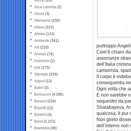
Aborto
(20)
Acca Larentia
(2)
Alcool
(3)
Alemanno
(150)
Alfano
(315)
Alitalia
(123)
Ambiente
(341)
purtroppo Angeli
AN
(210)
Com’è chiaro da 
Animali
(74)
assonanze straor
Arancioni
(2)
dell’Italia crimi
arte
(175)
camorrista, spad
Attentato
(329)
Il corpo è indebo
Auguri
(13)
consequentia re
Batini
(3)
Ogni volta che a
E non sarebbe n
Berlusconi
(4.295)
sequestro da part
Bersani
(234)
Shalabayeva, Ang
Biasotti
(12)
qualcosa, è pur 
Boldrini
(4)
Non glielo disser
Bossi
(1.221)
dell’Interno non
Brambilla
(38)