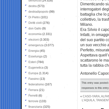
denuncia
(14.528)
Dimenticando sia
destra
(573)
interrogatori deg
destradipopolo
(99)
battaglia che lo 
Di Pietro
(101)
collettivo, la tra
Diritti civili
(276)
Milano.
don Gallo
(9)
Era Silvio il capo
economia
(2.331)
Infatti, in omag
del suo partito c
elezioni
(3.303)
un suo vecchio 
emergenza
(3.077)
Perfetto, misurat
Energia
(45)
Aspettava quell’
Esselunga
(2)
scattarono le man
Esteri
(784)
tutta la rabbia 
Eugenetica
(3)
Antonello Capor
Europa
(1.314)
Fassino
(13)
This entry was posted 
federalismo
(167)
responses to this entr
Ferrara
(21)
Ferretti
(6)
«
CASO-YARA, ALFA
L’AQUILA, TANGEN
ferrovie
(133)
finanziaria
(325)