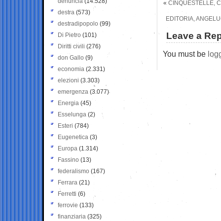
denuncia
(14.528)
«
CINQUESTELLE, C
destra
(573)
EDITORIA, ANGELUC
destradipopolo
(99)
Leave a Rep
Di Pietro
(101)
Diritti civili
(276)
You must be
log
don Gallo
(9)
economia
(2.331)
elezioni
(3.303)
emergenza
(3.077)
Energia
(45)
Esselunga
(2)
Esteri
(784)
Eugenetica
(3)
Europa
(1.314)
Fassino
(13)
federalismo
(167)
Ferrara
(21)
Ferretti
(6)
ferrovie
(133)
finanziaria
(325)