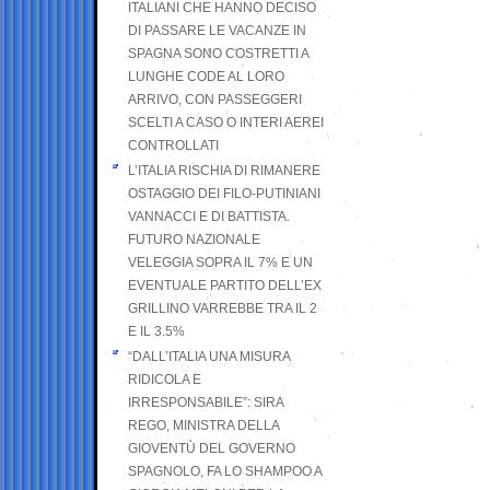
ITALIANI CHE HANNO DECISO
DI PASSARE LE VACANZE IN
SPAGNA SONO COSTRETTI A
LUNGHE CODE AL LORO
ARRIVO, CON PASSEGGERI
SCELTI A CASO O INTERI AEREI
CONTROLLATI
L’ITALIA RISCHIA DI RIMANERE
OSTAGGIO DEI FILO-PUTINIANI
VANNACCI E DI BATTISTA.
FUTURO NAZIONALE
VELEGGIA SOPRA IL 7% E UN
EVENTUALE PARTITO DELL’EX
GRILLINO VARREBBE TRA IL 2
E IL 3.5%
“DALL’ITALIA UNA MISURA
RIDICOLA E
IRRESPONSABILE”: SIRA
REGO, MINISTRA DELLA
GIOVENTÙ DEL GOVERNO
SPAGNOLO, FA LO SHAMPOO A