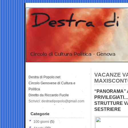
VACANZE VA
Destra di Popolo.net
MAXISCONTO
Circolo Genovese di Cultura e
Politica
“PANORAMA” A
Diretto da Riccardo Fucile
PRIVILEGIATI
Scrivici: destradipopolo@gmail.com
STRUTTURE VA
SESTRIERE
Categorie
100 giorni
(5)