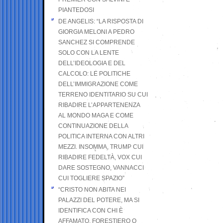
PIANTEDOSI
DE ANGELIS: “LA RISPOSTA DI
GIORGIA MELONI A PEDRO
SANCHEZ SI COMPRENDE
SOLO CON LA LENTE
DELL’IDEOLOGIA E DEL
CALCOLO: LE POLITICHE
DELL’IMMIGRAZIONE COME
TERRENO IDENTITARIO SU CUI
RIBADIRE L’APPARTENENZA
AL MONDO MAGA E COME
CONTINUAZIONE DELLA
POLITICA INTERNA CON ALTRI
MEZZI. INSOMMA, TRUMP CUI
RIBADIRE FEDELTÀ, VOX CUI
DARE SOSTEGNO, VANNACCI
CUI TOGLIERE SPAZIO”
“CRISTO NON ABITA NEI
PALAZZI DEL POTERE, MA SI
IDENTIFICA CON CHI È
AFFAMATO, FORESTIERO O