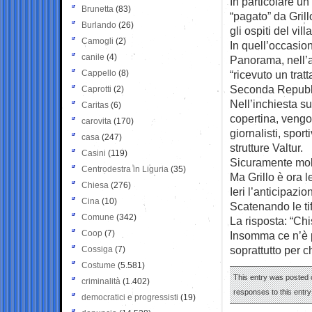
In particolare u
Brunetta
(83)
“pagato” da Gril
Burlando
(26)
gli ospiti del vill
Camogli
(2)
In quell’occasio
canile
(4)
Panorama, nell’an
Cappello
(8)
“ricevuto un trat
Seconda Repubb
Caprotti
(2)
Nell’inchiesta s
Caritas
(6)
copertina, vengon
carovita
(170)
giornalisti, spor
casa
(247)
strutture Valtur.
Casini
(119)
Sicuramente molt
Centrodestra in Liguria
(35)
Ma Grillo è ora 
Chiesa
(276)
Ieri l’anticipazio
Cina
(10)
Scatenando le tif
Comune
(342)
La risposta: “Chi
Coop
(7)
Insomma ce n’è p
soprattutto per c
Cossiga
(7)
Costume
(5.581)
This entry was posted o
criminalità
(1.402)
responses to this entr
democratici e progressisti
(19)