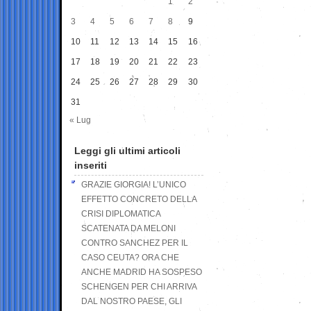
1
2
3
4
5
6
7
8
9
10
11
12
13
14
15
16
17
18
19
20
21
22
23
24
25
26
27
28
29
30
31
« Lug
Leggi gli ultimi articoli
inseriti
GRAZIE GIORGIA! L’UNICO
EFFETTO CONCRETO DELLA
CRISI DIPLOMATICA
SCATENATA DA MELONI
CONTRO SANCHEZ PER IL
CASO CEUTA? ORA CHE
ANCHE MADRID HA SOSPESO
SCHENGEN PER CHI ARRIVA
DAL NOSTRO PAESE, GLI