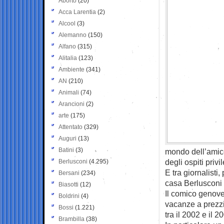
Aborto
(20)
Acca Larentia
(2)
Alcool
(3)
Alemanno
(150)
Alfano
(315)
Alitalia
(123)
Ambiente
(341)
AN
(210)
Animali
(74)
Arancioni
(2)
arte
(175)
Attentato
(329)
Auguri
(13)
Batini
(3)
mondo dell’amico
degli ospiti privil
Berlusconi
(4.295)
E tra giornalisti,
Bersani
(234)
casa Berlusconi 
Biasotti
(12)
Il comico genove
Boldrini
(4)
vacanze a prezzi 
Bossi
(1.221)
tra il 2002 e il 2
Brambilla
(38)