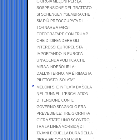
GIORGIA MELONI PER LA
SOSPENSIONE DEL TRATTATO
SI SCHENGEN: “SEMBRA CHE
SIA PIÙ PREOCCUPATA DI
TORNARE A FARSI
FOTOGRAFARE CON TRUMP
CHE DI DIFENDERE GLI
INTERESSI EUROPEI. STA
IMPORTANDO IN EUROPA
UN’AGENDA POLITICA CHE
MIRA A INDEBOLIRLA
DALL’INTERNO. MA È RIMASTA
PIUTTOSTO ISOLATA”
MELONI SI È INFILATA DA SOLA
NEL TUNNEL. L’ESCALATION
DI TENSIONE CON IL
GOVERNO SPAGNOLO ERA
PREVEDIBILE: TRE GIORNI FA
C’ERA STATO UNO SCONTRO
TRA LA LINEA MORBIDA DI
TAJANI E QUELLA DURA DELLA
PREMIER CON SALVINI E