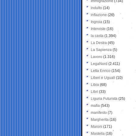
Immigrazione
(734)
indulto
(14)
inflazione
(26)
Ingroia
(15)
Interviste
(16)
la casta
(1.394)
La Destra
(45)
La Sapienza
(5)
Lavoro
(1.316)
LegaNord
(2.411)
Letta Enrico
(154)
Liberi e Uguali
(10)
Libia
(68)
Libri
(33)
Liguria Futurista
(25)
mafia
(543)
manifesto
(7)
Margherita
(16)
Maroni
(171)
Mastella
(16)