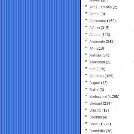
Aborto
(20)
Acca Larentia
(2)
Alcool
(3)
Alemanno
(150)
Alfano
(315)
Alitalia
(123)
Ambiente
(341)
AN
(210)
Animali
(74)
Arancioni
(2)
arte
(175)
Attentato
(329)
Auguri
(13)
Batini
(3)
Berlusconi
(4.295)
Bersani
(234)
Biasotti
(12)
Boldrini
(4)
Bossi
(1.221)
Brambilla
(38)