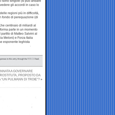
to sono singole (si può andare
vedere gli accordi in caso lo
elle regioni più in difficoltà,
n fondo di perequazione (di
che centinaio di miliardi al
a riforma parte in un momento
 partito di Matteo Salvini al
ia Meloni) e Forza Italia
che esponente leghista
sponses to this entry through the
RSS 2.0
feed.
ANNATA A GOVERNARE
 PROSTITUTA, PROPOSTO DA
 “UN PULMANN DI TROIE”?
»