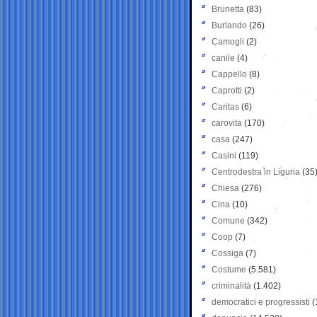
Brunetta
(83)
Burlando
(26)
Camogli
(2)
canile
(4)
Cappello
(8)
Caprotti
(2)
Caritas
(6)
carovita
(170)
casa
(247)
Casini
(119)
Centrodestra in Liguria
(35
Chiesa
(276)
Cina
(10)
Comune
(342)
Coop
(7)
Cossiga
(7)
Costume
(5.581)
criminalità
(1.402)
democratici e progressisti
(