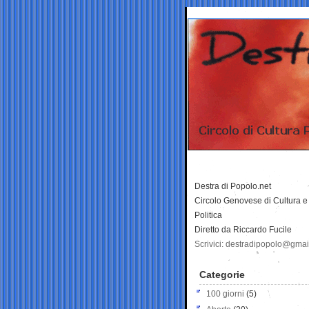
Destra di Popolo.net
Circolo Genovese di Cultura e
Politica
Diretto da Riccardo Fucile
Scrivici: destradipopolo@gma
Categorie
100 giorni
(5)