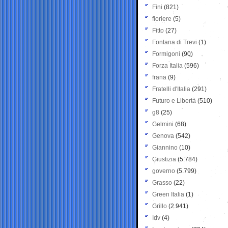
Fini
(821)
fioriere
(5)
Fitto
(27)
Fontana di Trevi
(1)
Formigoni
(90)
Forza Italia
(596)
frana
(9)
Fratelli d'Italia
(291)
Futuro e Libertà
(510)
g8
(25)
Gelmini
(68)
Genova
(542)
Giannino
(10)
Giustizia
(5.784)
governo
(5.799)
Grasso
(22)
Green Italia
(1)
Grillo
(2.941)
Idv
(4)