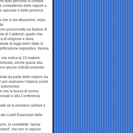
che quel percorso si compia
ne competenze delle regioni a
uto speciale e delle province
 che si dia attuazione, dopo
ta.
one preconcetta sul fautore di
te di Calderoli, quello che
a di religione e dava
aste di leggi dello Stato in
lificazione legislativa. Varava
o che indica le 23 materie
dividuato, anche grazie alla
sono alcune criticità (volendo
ziata da parte delle regioni sia
i per avanzare l’istanza (conti
l’autonomia).
ne che la bozza di norma
ionali) e alla Conferenza
sata se la possano cantare e
dei Livelli Essenziali delle
orio, la cosiddetta “spesa
andard”, ma non si capisce