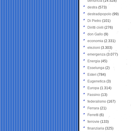
denuncia
(14.528)
destra
(573)
destradipopolo
(99)
Di Pietro
(101)
Diritti civili
(276)
don Gallo
(9)
economia
(2.331)
elezioni
(3.303)
emergenza
(3.077)
Energia
(45)
Esselunga
(2)
Esteri
(784)
Eugenetica
(3)
Europa
(1.314)
Fassino
(13)
federalismo
(167)
Ferrara
(21)
Ferretti
(6)
ferrovie
(133)
finanziaria
(325)