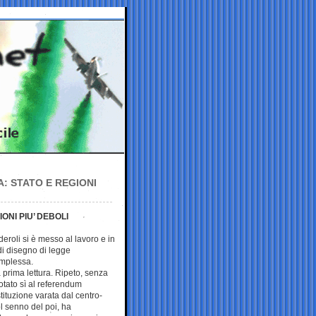
: STATO E REGIONI
NI PIU’ DEBOLI
eroli si è messo al lavoro e in
di disegno di legge
omplessa.
 prima lettura. Ripeto, senza
tato sì al referendum
tituzione varata dal centro-
ol senno del poi, ha