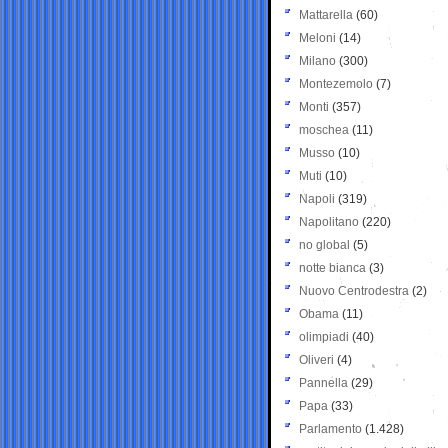
Mattarella
(60)
Meloni
(14)
Milano
(300)
Montezemolo
(7)
Monti
(357)
moschea
(11)
Musso
(10)
Muti
(10)
Napoli
(319)
Napolitano
(220)
no global
(5)
notte bianca
(3)
Nuovo Centrodestra
(2)
Obama
(11)
olimpiadi
(40)
Oliveri
(4)
Pannella
(29)
Papa
(33)
Parlamento
(1.428)