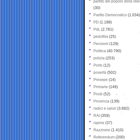
partito del popolo della libe
(30)
Partito Democratico
(1.034)
PD
(1.188)
PdL
(2.781)
pedofilia
(25)
Pensioni
(129)
Politica
(40.790)
polizia
(253)
Porto
(12)
povertà
(502)
Presepe
(14)
Primarie
(149)
Prodi
(52)
Provincia
(139)
radici e valori
(3.682)
RAI
(359)
rapine
(37)
Razzismo
(1.410)
Referendum
(200)