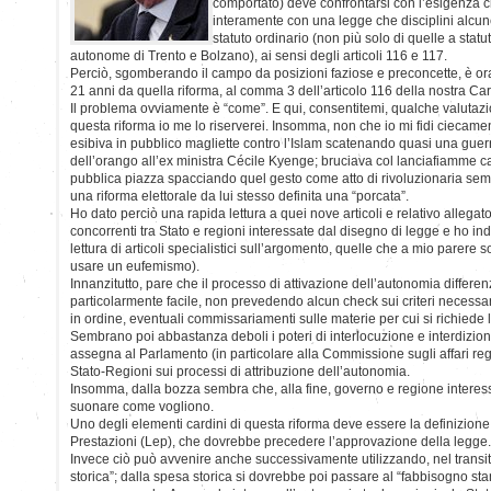
comportato) deve confrontarsi con l’esigenza 
interamente con una legge che disciplini alcu
statuto ordinario (non più solo di quelle a stat
autonome di Trento e Bolzano), ai sensi degli articoli 116 e 117.
Perciò, sgomberando il campo da posizioni faziose e preconcette, è ora
21 anni da quella riforma, al comma 3 dell’articolo 116 della nostra Car
Il problema ovviamente è “come”. E qui, consentitemi, qualche valutazi
questa riforma io me lo riserverei. Insomma, non che io mi fidi ciecamen
esibiva in pubblico magliette contro l’Islam scatenando quasi una guerr
dell’orango all’ex ministra Cécile Kyenge; bruciava col lanciafiamme cat
pubblica piazza spacciando quel gesto come atto di rivoluzionaria semp
una riforma elettorale da lui stesso definita una “porcata”.
Ho dato perciò una rapida lettura a quei nove articoli e relativo allegat
concorrenti tra Stato e regioni interessate dal disegno di legge e ho in
lettura di articoli specialistici sull’argomento, quelle che a mio parere 
usare un eufemismo).
Innanzitutto, pare che il processo di attivazione dell’autonomia differen
particolarmente facile, non prevedendo alcun check sui criteri necessar
in ordine, eventuali commissariamenti sulle materie per cui si richiede 
Sembrano poi abbastanza deboli i poteri di interlocuzione e interdizio
assegna al Parlamento (in particolare alla Commissione sugli affari reg
Stato-Regioni sui processi di attribuzione dell’autonomia.
Insomma, dalla bozza sembra che, alla fine, governo e regione interes
suonare come vogliono.
Uno degli elementi cardini di questa riforma deve essere la definizione 
Prestazioni (Lep), che dovrebbe precedere l’approvazione della legge.
Invece ciò può avvenire anche successivamente utilizzando, nel transit
storica”; dalla spesa storica si dovrebbe poi passare al “fabbisogno st