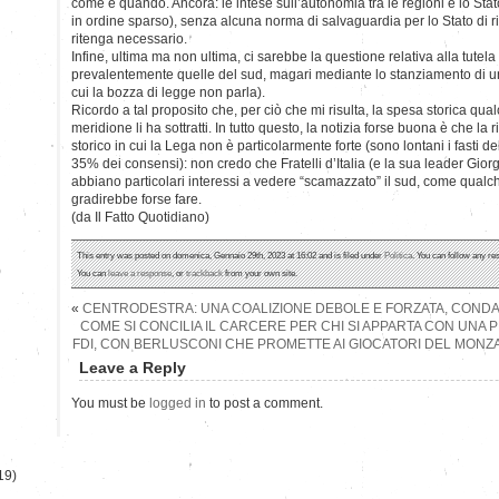
come e quando. Ancora: le intese sull’autonomia tra le regioni e lo Sta
in ordine sparso), senza alcuna norma di salvaguardia per lo Stato di ri
ritenga necessario.
Infine, ultima ma non ultima, ci sarebbe la questione relativa alla tutela d
prevalentemente quelle del sud, magari mediante lo stanziamento di u
cui la bozza di legge non parla).
Ricordo a tal proposito che, per ciò che mi risulta, la spesa storica qual
meridione li ha sottratti. In tutto questo, la notizia forse buona è che l
storico in cui la Lega non è particolarmente forte (sono lontani i fasti del
35% dei consensi): non credo che Fratelli d’Italia (e la sua leader Giorg
abbiano particolari interessi a vedere “scamazzato” il sud, come qual
gradirebbe forse fare.
(da Il Fatto Quotidiano)
This entry was posted on domenica, Gennaio 29th, 2023 at 16:02 and is filed under
Politica
. You can follow any re
)
You can
leave a response
, or
trackback
from your own site.
«
CENTRODESTRA: UNA COALIZIONE DEBOLE E FORZATA, COND
COME SI CONCILIA IL CARCERE PER CHI SI APPARTA CON UNA
FDI, CON BERLUSCONI CHE PROMETTE AI GIOCATORI DEL MONZA
Leave a Reply
You must be
logged in
to post a comment.
19)