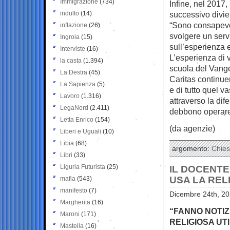
Immigrazione
(734)
Infine, nel 2017,
indulto
(14)
successivo divien
“Sono consapevo
inflazione
(26)
svolgere un serv
Ingroia
(15)
sull’esperienza e 
Interviste
(16)
L’esperienza di v
la casta
(1.394)
scuola del Vangel
La Destra
(45)
Caritas continue
La Sapienza
(5)
e di tutto quel v
Lavoro
(1.316)
attraverso la dif
LegaNord
(2.411)
debbono operare
Letta Enrico
(154)
(da agenzie)
Liberi e Uguali
(10)
Libia
(68)
argomento:
Chie
Libri
(33)
Liguria Futurista
(25)
IL DOCENTE 
USA LA REL
mafia
(543)
manifesto
(7)
Dicembre 24th, 20
Margherita
(16)
“FANNO NOTIZI
Maroni
(171)
RELIGIOSA UTI
Mastella
(16)