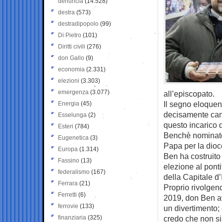
denuncia
(14.528)
destra
(573)
destradipopolo
(99)
Di Pietro
(101)
Diritti civili
(276)
don Gallo
(9)
economia
(2.331)
elezioni
(3.303)
emergenza
(3.077)
all’episcopato.
Il segno eloquent
Energia
(45)
decisamente camb
Esselunga
(2)
questo incarico d
Esteri
(784)
Benchè nominato 
Eugenetica
(3)
Papa per la dioc
Europa
(1.314)
Ben ha costruito 
Fassino
(13)
elezione al ponti
federalismo
(167)
della Capitale d’I
Ferrara
(21)
Proprio rivolge
Ferretti
(6)
2019, don Ben av
ferrovie
(133)
un divertimento;
finanziaria
(325)
credo che non si