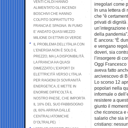
VENTI CALDI HANNO
irregolari come pr
ALIMENTATO GLI INCENDI
In una lettera di 
BOSCHIVI CHE HANNO
che “è certamente
COLPITO SOPRATTUTTO
privati di dignit
FRANCIA E SPAGNA: IN FUMO
un’integrazione 
E’ ANDATO QUASI MEZZO
della pandemia”
MILIONE DI ETTARI DI VERDE
E ancora: “È dun
IL PROBLEMA DELL’ITALIA CON
e vengano regolar
L’ENERGIA NON È SOLO IL
doveri, sia contr
PREZZO, MA LA DISPONIBILITÀ.
l’insorgere di con
LA FRANCIA HA QUASI
Oggi Francesco fa
DIMEZZATO L’EXPORT DI
aveva fatto anch
ELETTRICITÀ VERSO L’ITALIA
arcivescovo di B
PER RAGIONI DI SOVRANITÀ
Lo scorso 12 apr
ENERGETICA, E METTE IN
popolari nella qu
ENORME DIFFICOLTÀ IL
informale o dell
NOSTRO PAESE, CHE IMPORTA
resistere a ques
IL 16% DEL SUO FABBISOGNO
giunto il moment
(IL 60% ARRIVA DALLE
che riconosca e d
CENTRALI ATOMICHE
salario che sia 
D’OLTRALPE)
cristiano: nessun