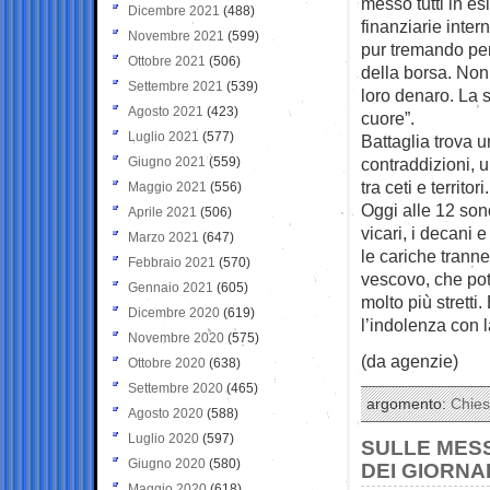
messo tutti in es
Dicembre 2021
(488)
finanziarie inter
Novembre 2021
(599)
pur tremando per 
Ottobre 2021
(506)
della borsa. Non 
Settembre 2021
(539)
loro denaro. La 
Agosto 2021
(423)
cuore”.
Luglio 2021
(577)
Battaglia trova u
Giugno 2021
(559)
contraddizioni, 
tra ceti e territori.
Maggio 2021
(556)
Oggi alle 12 sono
Aprile 2021
(506)
vicari, i decani 
Marzo 2021
(647)
le cariche tranne
Febbraio 2021
(570)
vescovo, che pot
Gennaio 2021
(605)
molto più stretti
Dicembre 2020
(619)
l’indolenza con 
Novembre 2020
(575)
(da agenzie)
Ottobre 2020
(638)
Settembre 2020
(465)
argomento:
Chie
Agosto 2020
(588)
Luglio 2020
(597)
SULLE MESS
Giugno 2020
(580)
DEI GIORNA
Maggio 2020
(618)