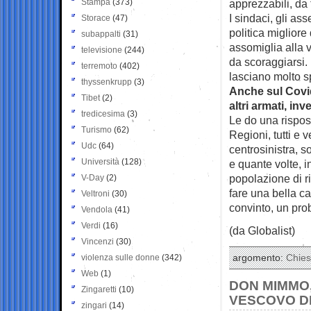
Stampa
(373)
apprezzabili, da 
I sindaci, gli as
Storace
(47)
politica migliore
subappalti
(31)
assomiglia alla 
televisione
(244)
da scoraggiarsi.
terremoto
(402)
lasciano molto sp
thyssenkrupp
(3)
Anche sul Covid 
Tibet
(2)
altri armati, in
tredicesima
(3)
Le do una rispos
Turismo
(62)
Regioni, tutti e v
Udc
(64)
centrosinistra, s
Università
(128)
e quante volte, i
popolazione di r
V-Day
(2)
fare una bella ca
Veltroni
(30)
convinto, un pro
Vendola
(41)
Verdi
(16)
(da Globalist)
Vincenzi
(30)
violenza sulle donne
(342)
argomento:
Chie
Web
(1)
DON MIMMO,
Zingaretti
(10)
VESCOVO DI
zingari
(14)