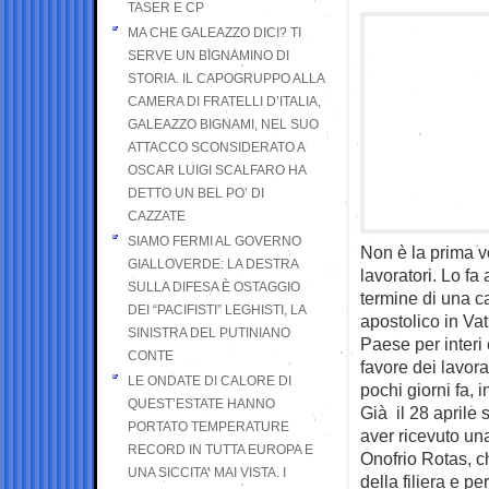
TASER E CP
MA CHE GALEAZZO DICI? TI
SERVE UN BIGNAMINO DI
STORIA. IL CAPOGRUPPO ALLA
CAMERA DI FRATELLI D’ITALIA,
GALEAZZO BIGNAMI, NEL SUO
ATTACCO SCONSIDERATO A
OSCAR LUIGI SCALFARO HA
DETTO UN BEL PO’ DI
CAZZATE
SIAMO FERMI AL GOVERNO
Non è la prima v
GIALLOVERDE: LA DESTRA
lavoratori. Lo fa
SULLA DIFESA È OSTAGGIO
termine di una c
DEI “PACIFISTI” LEGHISTI, LA
apostolico in Vat
SINISTRA DEL PUTINIANO
Paese per interi 
CONTE
favore dei lavora
LE ONDATE DI CALORE DI
pochi giorni fa, 
QUEST’ESTATE HANNO
Già il 28 aprile 
PORTATO TEMPERATURE
aver ricevuto una
RECORD IN TUTTA EUROPA E
Onofrio Rotas, c
UNA SICCITA’ MAI VISTA. I
della filiera e p