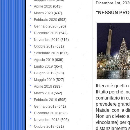
Dicembre 1st, 202
Aprile 2020
(643)
“NESSUN PRO
Marzo 2020
(437)
Febbraio 2020
(593)
Gennaio 2020
(596)
Dicembre 2019
(542)
Novembre 2019
(316)
Ottobre 2019
(631)
Settembre 2019
(617)
Agosto 2019
(639)
Luglio 2019
(654)
Giugno 2019
(598)
Maggio 2019
(527)
Il terzo è quell
Aprile 2019
(383)
Il tutto perchè, n
Marzo 2019
(562)
comunitario in c
Febbraio 2019
(598)
prevedere grandi
Gennaio 2019
(641)
Natale, con la dir
Dicembre 2018
(623)
Non un divieto a
Novembre 2018
(603)
vincolante) per q
Ottobre 2018
(631)
distanziamento s