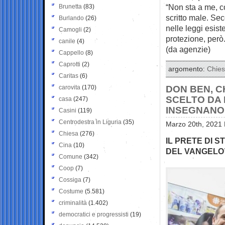
“Non sta a me, co
Brunetta
(83)
scritto male. Se
Burlando
(26)
nelle leggi esist
Camogli
(2)
protezione, però
canile
(4)
(da agenzie)
Cappello
(8)
Caprotti
(2)
argomento:
Chie
Caritas
(6)
carovita
(170)
DON BEN, CH
SCELTO DA 
casa
(247)
INSEGNANO 
Casini
(119)
Centrodestra in Liguria
(35)
Marzo 20th, 2021 
Chiesa
(276)
IL PRETE DI 
Cina
(10)
DEL VANGELO
Comune
(342)
Coop
(7)
Cossiga
(7)
Costume
(5.581)
criminalità
(1.402)
democratici e progressisti
(19)