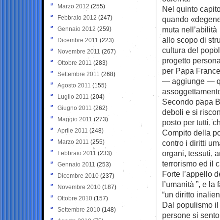
Marzo 2012
(255)
Nel quinto capitol
Febbraio 2012
(247)
quando «degener
muta nell’abilità
Gennaio 2012
(259)
allo scopo di st
Dicembre 2011
(223)
cultura del popo
Novembre 2011
(267)
progetto persona
Ottobre 2011
(283)
per Papa Frances
Settembre 2011
(268)
— aggiunge — qua
Agosto 2011
(155)
assoggettamento d
Luglio 2011
(204)
Secondo papa Ber
Giugno 2011
(262)
deboli e si risco
Maggio 2011
(273)
posto per tutti, 
Aprile 2011
(248)
Compito della pol
Marzo 2011
(255)
contro i diritti 
organi, tessuti, 
Febbraio 2011
(233)
terrorismo ed il 
Gennaio 2011
(253)
Forte l’appello d
Dicembre 2010
(237)
l’umanità ”, e la
Novembre 2010
(187)
“un diritto inalie
Ottobre 2010
(157)
Dal populismo il
Settembre 2010
(148)
persone si sento