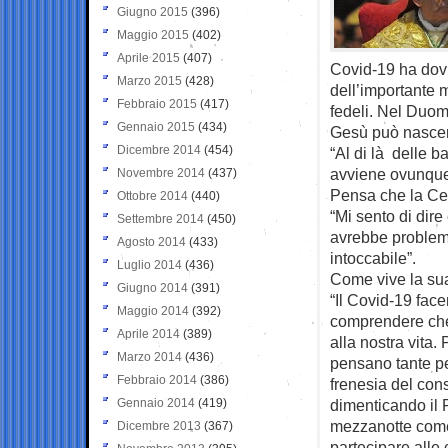
Giugno 2015
(396)
Maggio 2015
(402)
Aprile 2015
(407)
Covid-19 ha dov
Marzo 2015
(428)
dell’importante
Febbraio 2015
(417)
fedeli. Nel Duom
Gennaio 2015
(434)
Gesù può nascere
Dicembre 2014
(454)
“Al di là delle 
avviene ovunque
Novembre 2014
(437)
Pensa che la Ce
Ottobre 2014
(440)
“Mi sento di dir
Settembre 2014
(450)
avrebbe problema
Agosto 2014
(433)
intoccabile”.
Luglio 2014
(436)
Come vive la su
Giugno 2014
(391)
“Il Covid-19 face
Maggio 2014
(392)
comprendere che
Aprile 2014
(389)
alla nostra vita.
Marzo 2014
(436)
pensano tante pe
Febbraio 2014
(386)
frenesia del con
Gennaio 2014
(419)
dimenticando il 
mezzanotte come
Dicembre 2013
(367)
partecipare alle 