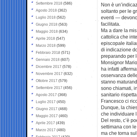
Settembre 2018
(586)
Non è un’indicaz
Agosto 2018
(362)
soltanto per le 
eventi — devono 
Luglio 2018
(562)
facilitata.
Giugno 2018
(563)
Ma a dare la misu
Maggio 2018
(634)
cattolica che in
Aprile 2018
(547)
episcopale italia
Marzo 2018
(599)
di indicazione d
Febbraio 2018
(571)
preparando per le
Gennaio 2018
(607)
Monsignor Mario 
Dicembre 2017
(578)
ha infatti affer
Novembre 2017
(632)
osservanza delle
Ottobre 2017
(579)
stanno maturando 
sono chiamati, ins
Settembre 2017
(456)
sanitario rispet
Agosto 2017
(368)
Francesco ci ric
Luglio 2017
(450)
Dunque, la chies
Giugno 2017
(468)
che individuare 
Maggio 2017
(460)
Del resto, c’è po
Aprile 2017
(439)
settimana con l
Marzo 2017
(480)
ma che torna sul
Febbraio 2017
(420)