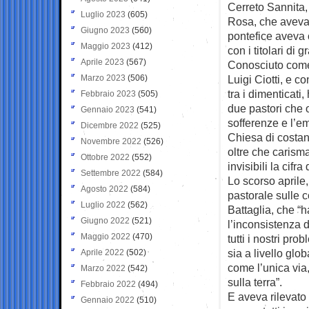
Cerreto Sannita,
Luglio 2023
(605)
Rosa, che aveva r
Giugno 2023
(560)
pontefice aveva 
Maggio 2023
(412)
con i titolari di 
Aprile 2023
(567)
Conosciuto come 
Marzo 2023
(506)
Luigi Ciotti, e 
tra i dimenticati
Febbraio 2023
(505)
due pastori che o
Gennaio 2023
(541)
sofferenze e l’e
Dicembre 2022
(525)
Chiesa di costan
Novembre 2022
(526)
oltre che carisma
Ottobre 2022
(552)
invisibili la cifr
Settembre 2022
(584)
Lo scorso aprile,
Agosto 2022
(584)
pastorale sulle
Luglio 2022
(562)
Battaglia, che “
Giugno 2022
(521)
l’inconsistenza d
Maggio 2022
(470)
tutti i nostri pro
sia a livello glo
Aprile 2022
(502)
come l’unica via,
Marzo 2022
(542)
sulla terra”.
Febbraio 2022
(494)
E aveva rilevato
Gennaio 2022
(510)