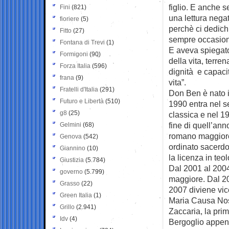
figlio. E anche s
Fini
(821)
una lettura negat
fioriere
(5)
perchè ci dedichi
Fitto
(27)
sempre occasione
Fontana di Trevi
(1)
E aveva spiegato 
Formigoni
(90)
della vita, terre
Forza Italia
(596)
dignità e capacit
frana
(9)
vita”.
Fratelli d'Italia
(291)
Don Ben è nato 
Futuro e Libertà
(510)
1990 entra nel s
g8
(25)
classica e nel 1
fine di quell’ann
Gelmini
(68)
romano maggiore 
Genova
(542)
ordinato sacerd
Giannino
(10)
la licenza in teo
Giustizia
(5.784)
Dal 2001 al 2004
governo
(5.799)
maggiore. Dal 20
Grasso
(22)
2007 diviene vic
Green Italia
(1)
Maria Causa Nost
Grillo
(2.941)
Zaccaria, la prim
Idv
(4)
Bergoglio appen