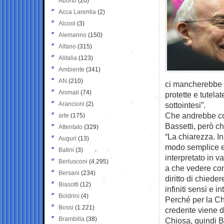
Aborto
(20)
Acca Larentia
(2)
Alcool
(3)
Alemanno
(150)
Alfano
(315)
Alitalia
(123)
Ambiente
(341)
AN
(210)
ci mancherebbe –
Animali
(74)
protette e tutela
Arancioni
(2)
sottointesi”.
Che andrebbe cor
arte
(175)
Bassetti, però ch
Attentato
(329)
“La chiarezza. In 
Auguri
(13)
modo semplice e 
Batini
(3)
interpretato in v
Berlusconi
(4.295)
a che vedere con 
Bersani
(234)
diritto di chied
Biasotti
(12)
infiniti sensi e in
Boldrini
(4)
Perché per la Ch
Bossi
(1.221)
credente viene d
Brambilla
(38)
Chiosa, quindi B