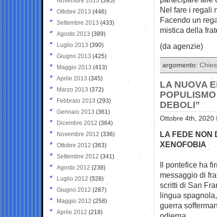
Novembre 2013
(395)
Nel fare i regal
Ottobre 2013
(446)
Facendo un regal
Settembre 2013
(433)
mistica della fra
Agosto 2013
(389)
Luglio 2013
(390)
(da agenzie)
Giugno 2013
(425)
argomento:
Chie
Maggio 2013
(413)
Aprile 2013
(345)
LA NUOVA E
Marzo 2013
(372)
POPULISMO 
Febbraio 2013
(293)
DEBOLI”
Gennaio 2013
(361)
Ottobre 4th, 2020 
Dicembre 2012
(364)
LA FEDE NON 
Novembre 2012
(336)
XENOFOBIA
Ottobre 2012
(363)
Settembre 2012
(341)
Il pontefice ha fi
Agosto 2012
(238)
messaggio di
fr
Luglio 2012
(328)
scritti di San Fra
Giugno 2012
(287)
lingua spagnola,
Maggio 2012
(258)
guerra sofferman
Aprile 2012
(218)
odierna.