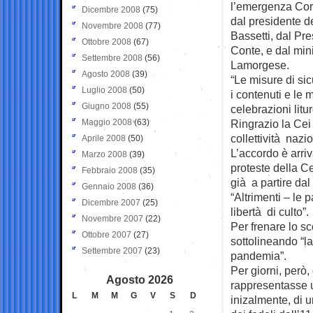
l’emergenza Coro
Dicembre 2008
(75)
dal presidente de
Novembre 2008
(77)
Bassetti, dal Pr
Ottobre 2008
(67)
Conte, e dal mini
Settembre 2008
(56)
Lamorgese.
Agosto 2008
(39)
“Le misure di si
Luglio 2008
(50)
i contenuti e le 
Giugno 2008
(55)
celebrazioni litu
Maggio 2008
(63)
Ringrazio la Cei
collettività nazi
Aprile 2008
(50)
L’accordo è arriv
Marzo 2008
(39)
proteste della C
Febbraio 2008
(35)
già a partire dal
Gennaio 2008
(36)
“Altrimenti – le 
Dicembre 2007
(25)
libertà di culto”.
Novembre 2007
(22)
Per frenare lo s
Ottobre 2007
(27)
sottolineando “la
Settembre 2007
(23)
pandemia”.
Per giorni, però,
Agosto 2026
rappresentasse u
L
M
M
G
V
S
D
inizalmente, di 