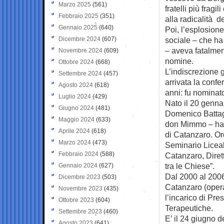
Marzo 2025
(561)
fratelli più fragi
Febbraio 2025
(351)
alla radicalità d
Gennaio 2025
(640)
Poi, l’esplosion
Dicembre 2024
(607)
sociale – che ha 
– aveva fatalment
Novembre 2024
(609)
nomine.
Ottobre 2024
(668)
L’indiscrezione 
Settembre 2024
(457)
arrivata la conf
Agosto 2024
(618)
anni: fu nomina
Luglio 2024
(429)
Nato il 20 genna
Giugno 2024
(481)
Domenico Battagl
Maggio 2024
(633)
don Mimmo – ha s
Aprile 2024
(618)
di Catanzaro. Ord
Marzo 2024
(473)
Seminario Licea
Febbraio 2024
(588)
Catanzaro, Diret
tra le Chiese”.
Gennaio 2024
(627)
Dal 2000 al 2006
Dicembre 2023
(503)
Catanzaro (opera
Novembre 2023
(435)
l’incarico di Pr
Ottobre 2023
(604)
Terapeutiche.
Settembre 2023
(460)
E’ il 24 giugno
Agosto 2023
(641)