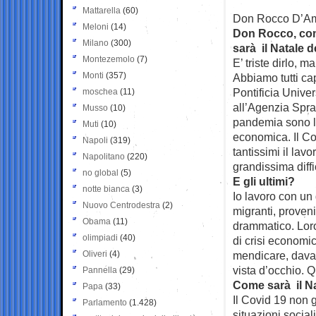
Mattarella
(60)
Don Rocco D’Ambr
Meloni
(14)
Don Rocco, co
Milano
(300)
sarà il Natale d
Montezemolo
(7)
E’ triste dirlo, 
Monti
(357)
Abbiamo tutti cap
Pontificia Unive
moschea
(11)
all’Agenzia Spra
Musso
(10)
pandemia sono la
Muti
(10)
economica. Il Co
Napoli
(319)
tantissimi il la
Napolitano
(220)
grandissima diffi
no global
(5)
E gli ultimi?
notte bianca
(3)
Io lavoro con un
Nuovo Centrodestra
(2)
migranti, proven
Obama
(11)
drammatico. Loro,
olimpiadi
(40)
di crisi economi
Oliveri
(4)
mendicare, davan
vista d’occhio. 
Pannella
(29)
Come sarà il N
Papa
(33)
Il Covid 19 non 
Parlamento
(1.428)
situazioni socia