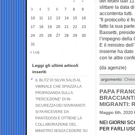
dei fedeli dall’1
1
2
slittare la data 
3
4
5
6
7
8
9
accontenta tutti.
10
11
12
13
14
15
16
“Il protocollo è 
fatto la sua part
17
18
19
20
21
22
23
Bassetti, preside
24
25
26
27
28
29
30
l’impegno della C
31
E il ministro del
insieme ha dato
« Lug
con le altre conf
Leggi gli ultimi articoli
(da agenzie)
inseriti
argomento:
Chie
IL BLITZ DI SILVIA SALIS AL
VIMINALE CHE SPIAZZA LA
PAPA FRAN
PROPAGANDA SULLA
BRACCIANTI
“PERCEZIONE” DI IN-
MIGRANTI: 
SICUREZZA DEI SOVRANISTI:
SI FA RICEVERE DA
Maggio 6th, 2020 
PIANTEDOSI E OTTIENE LA
NEI GIORNI S
COLLABORAZIONE DEL
PER FARLI U
MINISTRO SENZA CEDERE SU