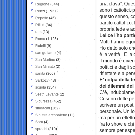
una clava”. Ques
Regione
(344)
sono i cattolici,
Renzi
(1.521)
questo senso, con
Repetto
(46)
partito cattolico
Rifiuti
(84)
propria fede e ad 
rom
(13)
Lei ce l’ha par
Roma
(1.125)
Molti hanno equi
Rutelli
(9)
Ho detto solo che
san gottardo
(4)
è la verità . E la
San Martino
(3)
Il mondo è divent
politici e dagli 
San Miniato
(2)
riflettere e a pe
sanità
(306)
E’ colpa della t
Sarkozy
(43)
dei dilemmi del
scuola
(354)
C’è, indubbiament
Sestri Levante
(2)
Ci sono delle pe
Sicurezza
(452)
scrivere un post
sindacati
(162)
personale. Un io
Sinistra arcobaleno
(11)
ma per un effetto
Soru
(4)
fra lo show e chi
sprechi
(319)
sempre per esperi