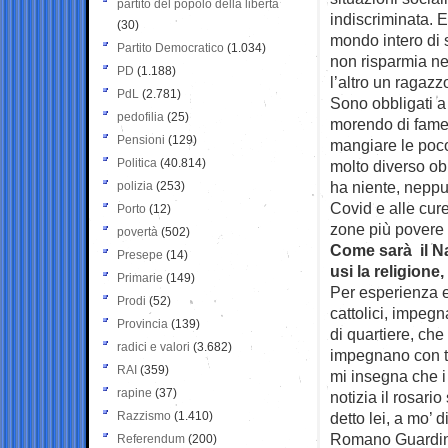
partito del popolo della libertà
indiscriminata. 
(30)
mondo intero di 
Partito Democratico
(1.034)
non risparmia ne
PD
(1.188)
l’altro un ragazz
PdL
(2.781)
Sono obbligati a
pedofilia
(25)
morendo di fame.
Pensioni
(129)
mangiare le poco 
Politica
(40.814)
molto diverso ob
ha niente, neppu
polizia
(253)
Covid e alle cure
Porto
(12)
zone più povere 
povertà
(502)
Come sarà il Na
Presepe
(14)
usi la religione
Primarie
(149)
Per esperienza e
Prodi
(52)
cattolici, impegn
Provincia
(139)
di quartiere, che
radici e valori
(3.682)
impegnano con tutt
RAI
(359)
mi insegna che i 
rapine
(37)
notizia il rosari
Razzismo
(1.410)
detto lei, a mo’ 
Romano Guardini:
Referendum
(200)