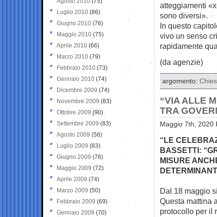
Agosto 2010
(75)
atteggiamenti «x
Luglio 2010
(86)
sono diversi».
Giugno 2010
(76)
In questo capito
Maggio 2010
(75)
vivo un senso cr
rapidamente qua
Aprile 2010
(66)
Marzo 2010
(79)
(da agenzie)
Febbraio 2010
(73)
Gennaio 2010
(74)
argomento:
Chie
Dicembre 2009
(74)
“VIA ALLE 
Novembre 2009
(83)
TRA GOVERN
Ottobre 2009
(90)
Settembre 2009
(83)
Maggio 7th, 2020 
Agosto 2009
(56)
“LE CELEBRA
Luglio 2009
(83)
BASSETTI: “
Giugno 2009
(76)
MISURE ANCHE
Maggio 2009
(72)
DETERMINANT
Aprile 2009
(74)
Dal 18 maggio si
Marzo 2009
(50)
Questa mattina a 
Febbraio 2009
(69)
protocollo per il
Gennaio 2009
(70)