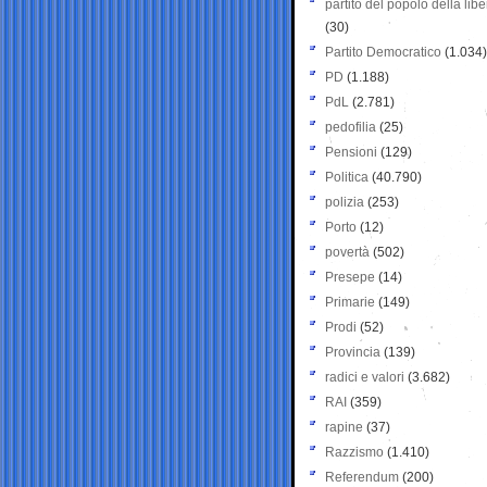
partito del popolo della libe
(30)
Partito Democratico
(1.034)
PD
(1.188)
PdL
(2.781)
pedofilia
(25)
Pensioni
(129)
Politica
(40.790)
polizia
(253)
Porto
(12)
povertà
(502)
Presepe
(14)
Primarie
(149)
Prodi
(52)
Provincia
(139)
radici e valori
(3.682)
RAI
(359)
rapine
(37)
Razzismo
(1.410)
Referendum
(200)