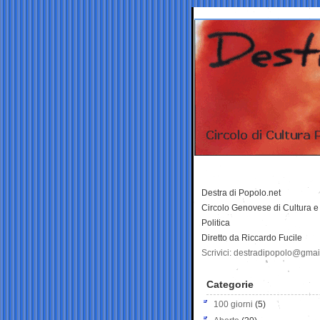
Destra di Popolo.net
Circolo Genovese di Cultura e
Politica
Diretto da Riccardo Fucile
Scrivici: destradipopolo@gma
Categorie
100 giorni
(5)