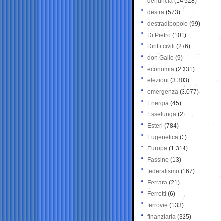
denuncia
(14.528)
destra
(573)
destradipopolo
(99)
Di Pietro
(101)
Diritti civili
(276)
don Gallo
(9)
economia
(2.331)
elezioni
(3.303)
emergenza
(3.077)
Energia
(45)
Esselunga
(2)
Esteri
(784)
Eugenetica
(3)
Europa
(1.314)
Fassino
(13)
federalismo
(167)
Ferrara
(21)
Ferretti
(6)
ferrovie
(133)
finanziaria
(325)