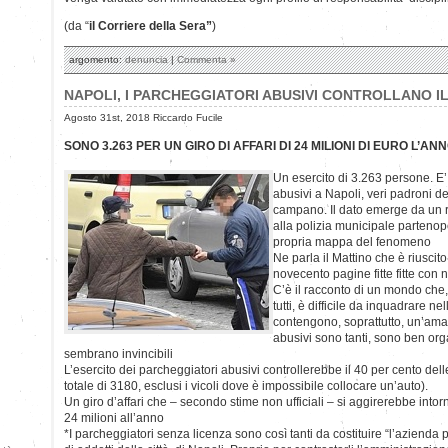
(da “
il Corriere della Sera”
)
argomento:
denuncia
|
Commenta »
NAPOLI, I PARCHEGGIATORI ABUSIVI CONTROLLANO I
Agosto 31st, 2018 Riccardo Fucile
SONO 3.263 PER UN GIRO DI AFFARI DI 24 MILIONI DI EURO L’AN
Un esercito di 3.263 persone. E’
abusivi a Napoli, veri padroni d
campano. Il dato emerge da un 
alla polizia municipale parteno
propria mappa del fenomeno
Ne parla il Mattino che è riuscit
novecento pagine fitte fitte con no
C’è il racconto di un mondo che,
tutti, è difficile da inquadrare n
contengono, soprattutto, un’amar
abusivi sono tanti, sono ben org
sembrano invincibili
L’esercito dei parcheggiatori abusivi controllerebbe il 40 per cento del
totale di 3180, esclusi i vicoli dove è impossibile collocare un’auto).
Un giro d’affari che – secondo stime non ufficiali – si aggirerebbe intor
24 milioni all’anno
*I parcheggiatori senza licenza sono così tanti da costituire “l’azienda