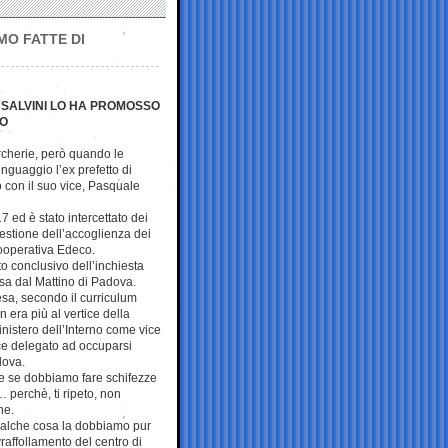
MO FATTE DI
 SALVINI LO HA PROMOSSO
RO
rcherie, però quando le
inguaggio l’ex prefetto di
 con il suo vice, Pasquale
17 ed è stato intercettato dei
estione dell’accoglienza dei
cooperativa Edeco.
rto conclusivo dell’inchiesta
fusa dal Mattino di Padova.
esa, secondo il curriculum
n era più al vertice della
nistero dell’Interno come vice
ce delegato ad occuparsi
dova.
he se dobbiamo fare schifezze
erchè, ti ripeto, non
ne.
ualche cosa la dobbiamo pur
ovraffollamento del centro di