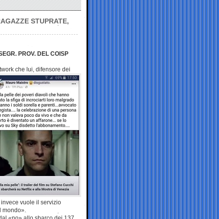
 RAGAZZE STUPRATE,
SEGR. PROV. DEL COISP
work che lui, difensore dei
 invece vuole il servizio
il mondo».
 dal «no» allo sbarco dei 137