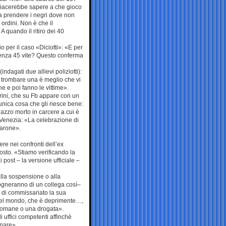
 piacerebbe sapere a che gioco
a prendere i negri dove non
ordini. Non è che il
 quando il ritiro dei 40
o per il caso «Diciotti»: «E per
enza 45 vite? Questo conferma
ndagati due allievi poliziotti):
 trombare una è meglio che vi
e e poi fanno le vittime».
rini, che su Fb appare con un
’unica cosa che gli riesce bene:
gazzo morto in carcere a cui è
 Venezia: «La celebrazione di
farone».
re nei confronti dell’ex
osto. «Stiamo verificando la
 post – la versione ufficiale –
lla sospensione o alla
rgogneranno di un collega così–
i di commissariato la sua
 del mondo, che è deprimente…,
mitomane o una drogata».
 uffici competenti affinchè
inare».