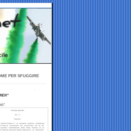
OME PER SFUGGIRE
MIER”
iù”.