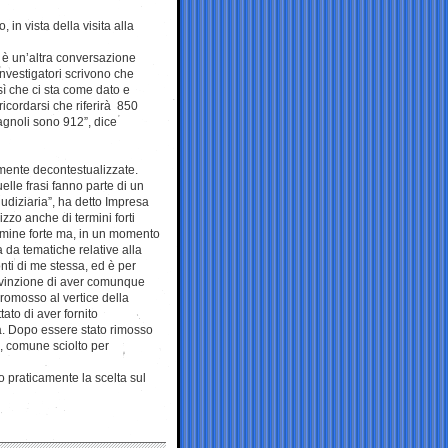
n vista della visita alla
 è un’altra conversazione
investigatori scrivono che
sì che ci sta come dato e
icordarsi che riferirà 850
agnoli sono 912”, dice
mente decontestualizzate.
lle frasi fanno parte di un
udiziaria”, ha detto Impresa
zzo anche di termini forti
ermine forte ma, in un momento
da tematiche relative alla
onti di me stessa, ed è per
onvinzione di aver comunque
romosso al vertice della
ato di aver fornito
ta. Dopo essere stato rimosso
, comune sciolto per
o praticamente la scelta sul