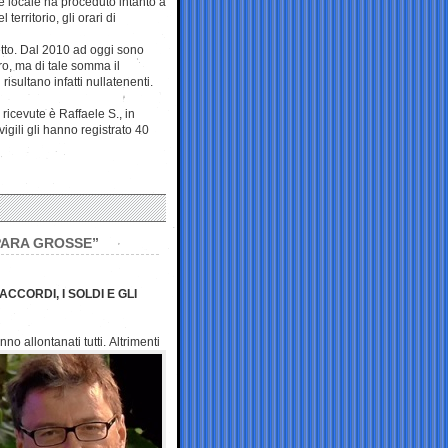
ne locale ha proceduto intanto a
erritorio, gli orari di
tto. Dal 2010 ad oggi sono
ro, ma di tale somma il
isultano infatti nullatenenti.
 ricevute è Raffaele S., in
igili gli hanno registrato 40
SPARA GROSSE”
CCORDI, I SOLDI E GLI
no allontanati tutti.
Altrimenti