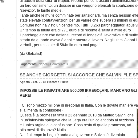
di addetti della città di Napoli. Proprio per contrastarli l’amministrazio
rtà
un loro censimento: un dossier in cui vengono elencati la spartizione del t
“servizio”, le tariffe medie.
Tante anche le multe comminate per sanzionarli, ma senza nessun effe
state elevate contravvenzioni per un valore che supera i 3 milioni di eu
Comune non ha visto un centesimo. Tutti i 3.263 parcheggiatori abusivi r
Un tempo la multa era di 771 euro e di recente è salita a mille euro
Il parcheggiatore che detiene i record di longevità lavorativa e di multe
strada da quando aveva 8 anni e ancora al lavoro. Negli ultimi 8 anni i v
verbali , per un totale di 584mila euro mai pagati.
(da Globalist)
argomento:
Napoli
|
Commenta »
SE ANCHE GIORGETTI SI ACCORGE CHE SALVINI “LE 
Agosto 31st, 2018 Riccardo Fucile
IMPOSSIBILE RIMPATRIARE 500.000 IRREGOLARI: MANCANO GLI A
AEREI
«Ci sono mezzo milione di irregolari in Italia. Con le dovute maniere van
si alimenta la confusione».
Questa è la promessa fatta il 23 gennaio 2018 da Matteo Salvini che
in un’intervista spiegava che la Lega era l’unico antidoto al razzismo
e l’unico argine alla confusione. Cosa resta di quella promessa, ad
otto mesi di distanza? Nulla.
Nel frattempo la Lega è andata al governo e Salvini è diventato