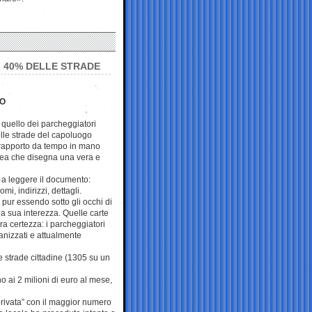
L 40% DELLE STRADE
NO
 quello dei parcheggiatori
elle strade del capoluogo
rapporto da tempo in mano
pea che disegna una vera e
o a leggere il documento:
mi, indirizzi, dettagli.
 pur essendo sotto gli occhi di
ella sua interezza. Quelle carte
a certezza: i parcheggiatori
anizzati e attualmente
le strade cittadine (1305 su un
no ai 2 milioni di euro al mese,
 privata” con il maggior numero