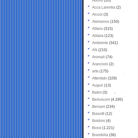
Aborto
(20)
Acca Larentia
(2)
Alcool
(3)
Alemanno
(150)
Alfano
(315)
Alitalia
(123)
Ambiente
(341)
AN
(210)
Animali
(74)
Arancioni
(2)
arte
(175)
Attentato
(329)
Auguri
(13)
Batini
(3)
Berlusconi
(4.295)
Bersani
(234)
Biasotti
(12)
Boldrini
(4)
Bossi
(1.221)
Brambilla
(38)