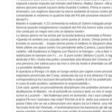
migranti a bordo imposto dal ministro dell’Interno, Matteo Salvini: «Mi
stanno giocano questi cazzoni della Guardia Costiera. Prima si vanno 
dovevano, ora vogliono sbarcare la merce andando di nuovo contro gli 
comandante lo vedremo in qualche lista del Pd alle prossime elezioni? A
denari?».
Maistro è scatenato: il 23 commenta la notizia di Salvini indagato propri
Genova quando indagheranno i bastardi del Pd che hanno sulla cosci
che conta più un negro vivo che un italiano morto».
Lo stesso giorno ne ha anche per la turista tedesca violentata a Rimini (i
«Questa mi sembra una cazzata come quella di Jesolo. Ormai prima di
troviate un avvocato… troppe donne prima si mettono in situazioni stran
Nelle ultime ore spara contro l’ex presidente della Camera, Laura Bold
cartello: «Mi trasferisco in Nigeria con Renzi e la Kienge»: «Va a fare l
raddrizzare le banane con il c…o». E pure contro Stefano Cucchi, il ra
dedicato il film «Sulla mia pelle» presentato alla Mostra del Cinema di
una persona che valeva poco da vivo e che da morto è diventato un af
La possibile destituzione
In questura a Rovigo c’è stato un lungo vertice per capire come procede
segretario provinciale del Coisp, sindacato da cui si era dimesso l’8 ag
corrispondenza tra l’account del poliziotto e quello di chi ha pubblicato i
in caso di esito positivo, valuteremo le responsabilità ».
Cioè sarà aperto un procedimento disciplinare che potrebbe arrivare a
destituzione di Maistro. «Io di poliziotti ne conosco tanti, so che si ve
scrive la Lucarelli –. Nel frattempo però mi domando: ma i suoi collegh
pagina Fb non l’avevano mai vista? Perchè al di là della sua visione
passa l’idea che se vai a denunciare uno stupro da lui ti riterrà una 
Secondo fonti del Viminale, «l’amministrazione ha trasmesso gli atti agli
venga valutato con immediatezza ogni profilo di responsabilità discipl