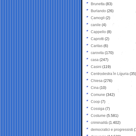
Brunetta
(83)
Burlando
(26)
Camogli
(2)
canile
(4)
Cappello
(8)
Caprotti
(2)
Caritas
(6)
carovita
(170)
casa
(247)
Casini
(119)
Centrodestra in Liguria
(35
Chiesa
(276)
Cina
(10)
Comune
(342)
Coop
(7)
Cossiga
(7)
Costume
(5.581)
criminalità
(1.402)
democratici e progressisti
(