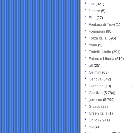
Fini
(821)
fioriere
(5)
Fitto
(27)
Fontana di Trevi
(1)
Formigoni
(90)
Forza Italia
(596)
frana
(9)
Fratelli d'Italia
(291)
Futuro e Libertà
(510)
g8
(25)
Gelmini
(68)
Genova
(542)
Giannino
(10)
Giustizia
(5.784)
governo
(5.799)
Grasso
(22)
Green Italia
(1)
Grillo
(2.941)
Idv
(4)