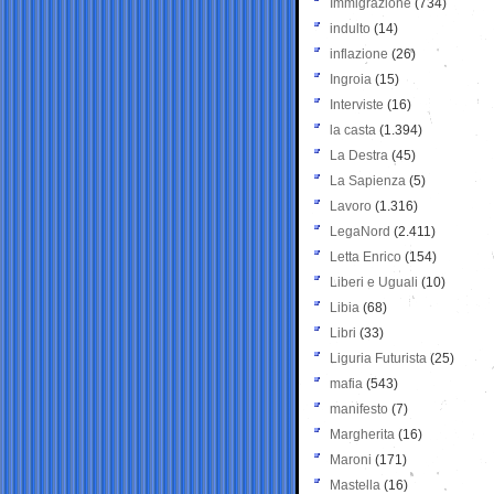
Immigrazione
(734)
indulto
(14)
inflazione
(26)
Ingroia
(15)
Interviste
(16)
la casta
(1.394)
La Destra
(45)
La Sapienza
(5)
Lavoro
(1.316)
LegaNord
(2.411)
Letta Enrico
(154)
Liberi e Uguali
(10)
Libia
(68)
Libri
(33)
Liguria Futurista
(25)
mafia
(543)
manifesto
(7)
Margherita
(16)
Maroni
(171)
Mastella
(16)