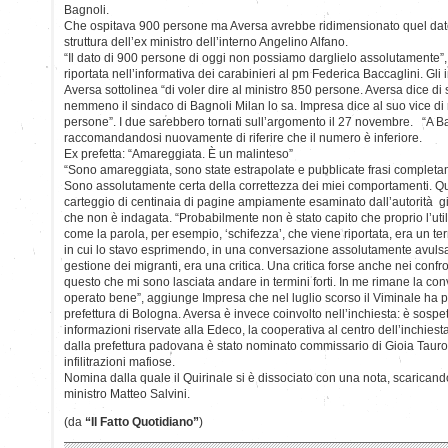
Bagnoli.
Che ospitava 900 persone ma Aversa avrebbe ridimensionato quel dato, i
struttura dell’ex ministro dell’interno Angelino Alfano.
“Il dato di 900 persone di oggi non possiamo darglielo assolutamente”,
riportata nell’informativa dei carabinieri al pm Federica Baccaglini. Gli 
Aversa sottolinea “di voler dire al ministro 850 persone. Aversa dice di 
nemmeno il sindaco di Bagnoli Milan lo sa. Impresa dice al suo vice di r
persone”. I due sarebbero tornati sull’argomento il 27 novembre. “A B
raccomandandosi nuovamente di riferire che il numero è inferiore.
Ex prefetta: “Amareggiata. È un malinteso”
“Sono amareggiata, sono state estrapolate e pubblicate frasi completa
Sono assolutamente certa della correttezza dei miei comportamenti. Que
carteggio di centinaia di pagine ampiamente esaminato dall’autorità gi
che non è indagata. “Probabilmente non è stato capito che proprio l’utili
come la parola, per esempio, ‘schifezza’, che viene riportata, era un t
in cui lo stavo esprimendo, in una conversazione assolutamente avulsa 
gestione dei migranti, era una critica. Una critica forse anche nei confr
questo che mi sono lasciata andare in termini forti. In me rimane la c
operato bene”, aggiunge Impresa che nel luglio scorso il Viminale ha p
prefettura di Bologna. Aversa è invece coinvolto nell’inchiesta: è sospett
informazioni riservate alla Edeco, la cooperativa al centro dell’inchies
dalla prefettura padovana è stato nominato commissario di Gioia Tauro
infilitrazioni mafiose.
Nomina dalla quale il Quirinale si è dissociato con una nota, scaricand
ministro Matteo Salvini.
(da
“Il Fatto Quotidiano”
)