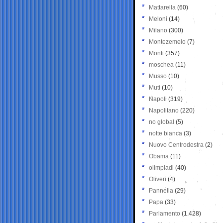
Mattarella
(60)
Meloni
(14)
Milano
(300)
Montezemolo
(7)
Monti
(357)
moschea
(11)
Musso
(10)
Muti
(10)
Napoli
(319)
Napolitano
(220)
no global
(5)
notte bianca
(3)
Nuovo Centrodestra
(2)
Obama
(11)
olimpiadi
(40)
Oliveri
(4)
Pannella
(29)
Papa
(33)
Parlamento
(1.428)