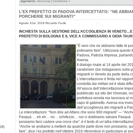
argomento:
denuncia
|
Commenta »
L’EX PREFETTO DI PADOVA INTERCETTATO: “NE ABBIA
PORCHERIE SUI MIGRANTI”
Agosto 31st, 2018 Riccardo Fucile
INCHIESTA SULLA GESTIONE DELL’ACCOGLIENZA IN VENETO…E
PREFETTO DI BOLOGNA E IL VICE A COMMISSARIO A GIOIA TAU
“È vero che ne abbiamo fatte di po
potevamo fare“. Utilizzava questo l
Padova, Patrizia Impresa, parlando
Aversa.
Il dialogo risale al 14 aprile del 20
carabinieri che indagavano sulla g
)
migranti in Veneto da parte della 
L’intercettazione è finita nel rappo
condotta dai militari ed è stata dif
All’epoca dell’intercettazione Impr
pubblicato sul sito del Viminale, no
prefettura veneta ma lavorava al mi
capo di gabinetto. Aversa era inve
dell’accoglienza dei migranti a Pa
Le intercettazioni: “Non dire ad Alfano che sono 900 migranti” — “Anc
Pasquà … eh eh… no… schifezze… noi ci dobbiamo salvare Pasquà … p
possiamo farci cadere una croce che”, è il testo di un’altra intercettazio
“Anche se andiamo a metterli da qualche parte dove non possiamo, q
19)
fare”, dice l’ex prefetto nell’ottobre 2016 riferendosi in particolare al s