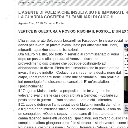
argomento:
denuncia
|
Commenta »
L’AGENTE DI POLIZIA CHE INSULTA SU FB IMMIGRATI,
LA GUARDIA COSTIERA E I FAMILIARI DI CUCCHI
Agosto 31st, 2018 Riccardo Fucile
VERTICE IN QUESTURA A ROVIGO, RISCHIA IL POSTO… E’ UN EX 
L’ha smascherato Selvaggia Lucarelli su Facebook, lo stesso social net
deboli per lavoro, in privato aveva usato per attaccare tutti. Morti,
migranti, ragazzine stuprate, istituzioni.
Ora Mauro Maistro, poliziotto in servizio al commissariato di Adria
dopo un passato alla questura di Venezia, rischia un
provvedimento disciplinare che potrebbe costringerlo ad
abbandonare la divisa. Pietra dello scandalo che in poche ore ha
invaso il web e indotto il Codacons a chiederne la destituzione dal
corpo, i post comparsi nelle ultime due settimane sul suo profilo e
ieri pomeriggio frettolosamente cancellati. E’ un’escalation.
I post incriminati
Il 17 agosto Maistro scrive, a proposito delle tre zingare che
volevano svaligiare le case degli sfollati a Genova: «Fucilarle sul
posto come in guerra… Rom bastardi… loro e chi li difende».
Il 21 agosto definisce l’ambasciatrice di Malta «mignotta da night»
e il giorno dopo infierisce sulla quindicenne violentata a Jesolo da
un senegalese: «Queste ragazzine pensano di rimediare una
canna facendo servizietti veloci agli spacciatori. Poi trovano quello che
completo e allora piangono perchè le stuprano… storia vecchia come 
Poi passa al caso della nave «Diciotti», fermata a Catania per 5 giorni