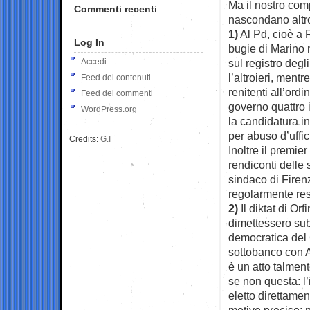
Ma il nostro comp
Commenti recenti
nascondano altr
1)
Al Pd, cioè a R
Log In
bugie di Marino 
Accedi
sul registro degl
l’altroieri, ment
Feed dei contenuti
renitenti all’ord
Feed dei commenti
governo quattro 
WordPress.org
la candidatura i
per abuso d’uffi
Credits:
G.I
Inoltre il premier
rendiconti delle
sindaco di Firen
regolarmente res
2)
Il diktat di Or
dimettessero sub
democratica del 
sottobanco con A
è un atto talmen
se non questa: l
eletto direttamen
motivo preciso: 