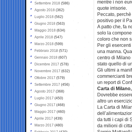
mentre i non eur
Settembre 2018
(586)
quote irrisorie.
Agosto 2018
(362)
Peccato, perchè 
Luglio 2018
(562)
positivo per il 
Giugno 2018
(563)
A patto che, fa n
Maggio 2018
(634)
solo la component
Aprile 2018
(547)
coloro che non sa
Marzo 2018
(599)
Per gli esercent
Febbraio 2018
(571)
una manna. Qualc
centro di Milano 
Gennaio 2018
(607)
stato quello di 
Dicembre 2017
(578)
Gli ultimi a mani
Novembre 2017
(632)
commercianti bres
Ottobre 2017
(579)
un report di Conf
Settembre 2017
(456)
Carta di Milano
Agosto 2017
(368)
Dovrebbe essere 
Luglio 2017
(450)
altro un esercizio
Giugno 2017
(468)
La Carta di Milan
Maggio 2017
(460)
dell’alimentazio
Aprile 2017
(439)
da tutti i capi di
da milioni di cit
Marzo 2017
(480)
Sergio Mattarell
Febbraio 2017
(420)