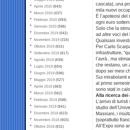
cascata), una pr
Aprile 2020
(643)
mila nuovi occupa
Marzo 2020
(437)
È l’apoteosi del
Febbraio 2020
(593)
ogni euro sotterr
Gennaio 2020
(596)
Solo che la stima
Dicembre 2019
(542)
ad altre voci del
Novembre 2019
(316)
Qualsiasi invest
Per Carlo Scarpa
Ottobre 2019
(631)
infrastrutture, “
Settembre 2019
(617)
l’avrà , ma stimar
Agosto 2019
(639)
che restano, un a
Luglio 2019
(654)
dopo sei mesi ch
Giugno 2019
(598)
Sui mirabolanti e
Maggio 2019
(527)
al primo semestre
Aprile 2019
(383)
sono stati in calo
Marzo 2019
(562)
Alla ricerca de
Febbraio 2019
(598)
L’arrivo di turist
Gennaio 2019
(641)
studio dell’Univ
Massiani, i risul
Dicembre 2018
(623)
(soprattutto franc
Novembre 2018
(603)
All’Expo sono and
Ottobre 2018
(631)