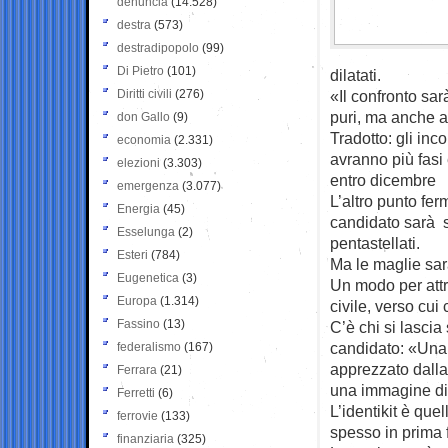
denuncia
(14.528)
destra
(573)
destradipopolo
(99)
Di Pietro
(101)
dilatati.
Diritti civili
(276)
«Il confronto sar
puri, ma anche a
don Gallo
(9)
Tradotto: gli inco
economia
(2.331)
avranno più fasi
elezioni
(3.303)
entro dicembre
emergenza
(3.077)
L’altro punto fe
Energia
(45)
candidato sarà s
Esselunga
(2)
pentastellati.
Esteri
(784)
Ma le maglie sar
Eugenetica
(3)
Un modo per attra
Europa
(1.314)
civile, verso cui
Fassino
(13)
C’è chi si lascia
candidato: «Una f
federalismo
(167)
apprezzato dalla
Ferrara
(21)
una immagine di 
Ferretti
(6)
L’identikit è que
ferrovie
(133)
spesso in prima f
finanziaria
(325)