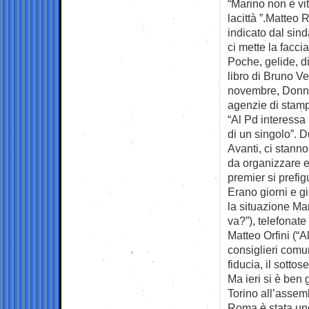
“Marino non è vi
lacittà ”.Matteo
R
indicato dal sin
ci mette la facc
Poche, gelide, di
libro di Bruno Ve
novembre, Donne 
agenzie di stamp
“Al Pd interessa
di un singolo”. 
Avanti, ci stanno
da organizzare ed
premier si prefi
Erano giorni e gi
la situazione Ma
va?”), telefonat
Matteo Orfini (“
consiglieri comun
fiducia, il sottos
Ma ieri si è ben
Torino all’assem
Roma è stata uno 