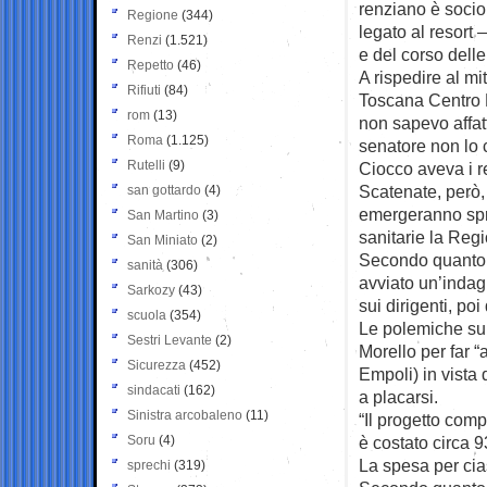
renziano è socio
Regione
(344)
legato al resort 
Renzi
(1.521)
e del corso dell
Repetto
(46)
A rispedire al mi
Rifiuti
(84)
Toscana Centro P
rom
(13)
non sapevo affatt
Roma
(1.125)
senatore non lo 
Rutelli
(9)
Ciocco aveva i req
Scatenate, però, 
san gottardo
(4)
emergeranno spre
San Martino
(3)
sanitarie la Reg
San Miniato
(2)
Secondo quanto 
sanità
(306)
avviato un’indagi
Sarkozy
(43)
sui dirigenti, po
scuola
(354)
Le polemiche sul
Sestri Levante
(2)
Morello per far “
Sicurezza
(452)
Empoli) in vista
sindacati
(162)
a placarsi.
Sinistra arcobaleno
(11)
“Il progetto comp
Soru
(4)
è costato circa 9
La spesa per cias
sprechi
(319)