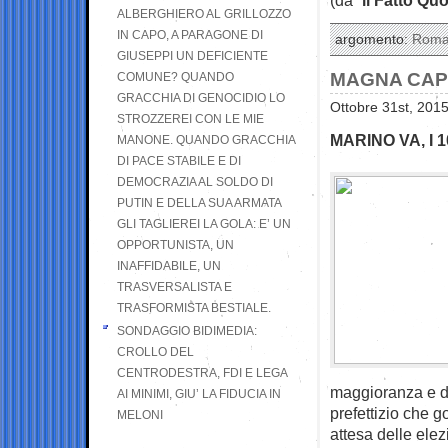
ALBERGHIERO AL GRILLOZZO
IN CAPO, A PARAGONE DI
argomento:
Rom
GIUSEPPI UN DEFICIENTE
MAGNA CAP
COMUNE? QUANDO
GRACCHIA DI GENOCIDIO LO
Ottobre 31st, 2015
STROZZEREI CON LE MIE
MARINO VA, I
MANONE. QUANDO GRACCHIA
DI PACE STABILE E DI
DEMOCRAZIA AL SOLDO DI
PUTIN E DELLA SUA ARMATA
GLI TAGLIEREI LA GOLA: E’ UN
OPPORTUNISTA, UN
INAFFIDABILE, UN
TRASVERSALISTA E
TRASFORMISTA BESTIALE.
SONDAGGIO BIDIMEDIA:
CROLLO DEL
CENTRODESTRA, FDI E LEGA
maggioranza e di
AI MINIMI, GIU’ LA FIDUCIA IN
prefettizio che 
MELONI
attesa delle elez