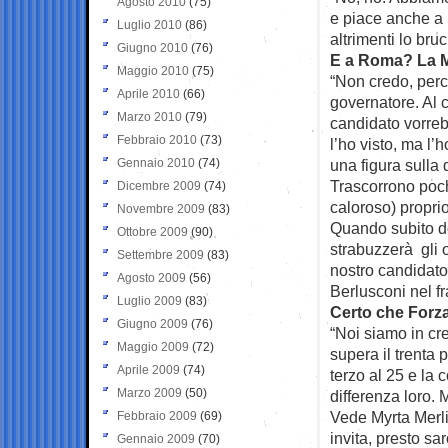
Agosto 2010
(75)
e piace anche a S
Luglio 2010
(86)
altrimenti lo bruc
Giugno 2010
(76)
E a Roma? La M
Maggio 2010
(75)
“Non credo, perc
Aprile 2010
(66)
governatore. Al 
Marzo 2010
(79)
candidato vorreb
Febbraio 2010
(73)
l’ho visto, ma l’
Gennaio 2010
(74)
una figura sulla 
Trascorrono pochi
Dicembre 2009
(74)
caloroso) proprio
Novembre 2009
(83)
Quando subito do
Ottobre 2009
(90)
strabuzzerà gli 
Settembre 2009
(83)
nostro candidato
Agosto 2009
(56)
Berlusconi nel f
Luglio 2009
(83)
Certo che Forza 
Giugno 2009
(76)
“Noi siamo in cr
Maggio 2009
(72)
supera il trenta 
Aprile 2009
(74)
terzo al 25 e la 
Marzo 2009
(50)
differenza loro. 
Vede Myrta Merlin
Febbraio 2009
(69)
invita, presto sar
Gennaio 2009
(70)