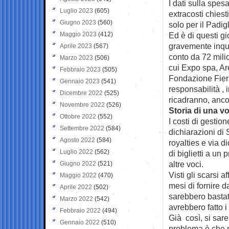
I dati sulla spes
Luglio 2023
(605)
extracosti chiest
Giugno 2023
(560)
solo per il Padig
Maggio 2023
(412)
Ed è di questi gio
gravemente inqui
Aprile 2023
(567)
conto da 72 milio
Marzo 2023
(506)
cui Expo spa, Arex
Febbraio 2023
(505)
Fondazione Fiera
Gennaio 2023
(541)
responsabilità , 
Dicembre 2022
(525)
ricadranno, ancor
Novembre 2022
(526)
Storia di una v
Ottobre 2022
(552)
I costi di gesti
Settembre 2022
(584)
dichiarazioni di 
Agosto 2022
(584)
royalties e via 
Luglio 2022
(562)
di biglietti a un
altre voci.
Giugno 2022
(521)
Visti gli scarsi af
Maggio 2022
(470)
mesi di fornire d
Aprile 2022
(502)
sarebbero bastati
Marzo 2022
(542)
avrebbero fatto i
Febbraio 2022
(494)
Già così, si sare
Gennaio 2022
(510)
problema è che p