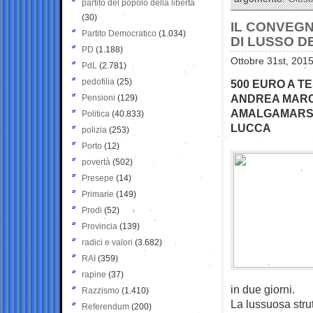
partito del popolo della libertà
(30)
IL CONVEGN
Partito Democratico
(1.034)
DI LUSSO D
PD
(1.188)
Ottobre 31st, 2015
PdL
(2.781)
pedofilia
(25)
500 EURO A TE
ANDREA MARC
Pensioni
(129)
AMALGAMARSI”
Politica
(40.833)
LUCCA
polizia
(253)
Porto
(12)
povertà
(502)
Presepe
(14)
Primarie
(149)
Prodi
(52)
Provincia
(139)
radici e valori
(3.682)
RAI
(359)
rapine
(37)
in due giorni.
Razzismo
(1.410)
La lussuosa strut
Referendum
(200)