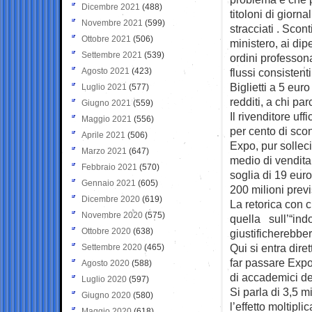
Dicembre 2021
(488)
titoloni di giorn
Novembre 2021
(599)
stracciati . Scon
Ottobre 2021
(506)
ministero, ai dip
Settembre 2021
(539)
ordini professon
Agosto 2021
(423)
flussi consistenti
Biglietti a 5 euro
Luglio 2021
(577)
redditi, a chi pa
Giugno 2021
(559)
Il rivenditore uf
Maggio 2021
(556)
per cento di scon
Aprile 2021
(506)
Expo, pur sollec
Marzo 2021
(647)
medio di vendita
Febbraio 2021
(570)
soglia di 19 euro
Gennaio 2021
(605)
200 milioni pre
Dicembre 2020
(619)
La retorica con 
Novembre 2020
(575)
quella sull’“indo
Ottobre 2020
(638)
giustificherebber
Qui si entra dire
Settembre 2020
(465)
far passare Expo
Agosto 2020
(588)
di accademici de
Luglio 2020
(597)
Si parla di 3,5 m
Giugno 2020
(580)
l’effetto moltipl
Maggio 2020
(618)