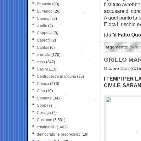
l’istituto avrebb
Brunetta
(83)
accusare di conco
Burlando
(26)
A quel punto la b
Camogli
(2)
E ora il rischio e
canile
(4)
Cappello
(8)
(da “
il Fatto Qu
Caprotti
(2)
argomento:
denu
Caritas
(6)
carovita
(170)
GRILLO MAR
casa
(247)
Ottobre 31st, 2015
Casini
(119)
Centrodestra in Liguria
(35)
I TEMPI PER 
Chiesa
(276)
CIVILE, SARA
Cina
(10)
Comune
(342)
Coop
(7)
Cossiga
(7)
Costume
(5.581)
criminalità
(1.402)
democratici e progressisti
(19)