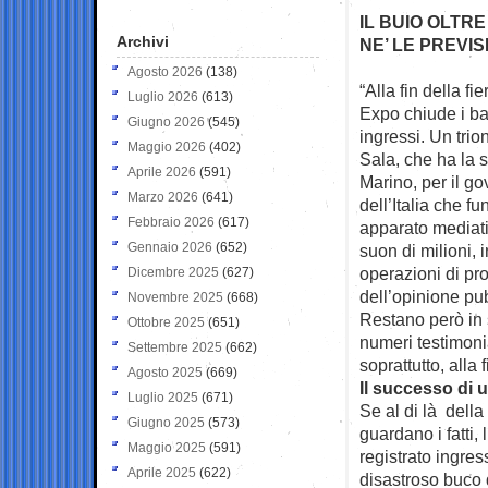
IL BUIO OLTRE
Archivi
NE’ LE PREVI
Agosto 2026
(138)
“Alla fin della fie
Luglio 2026
(613)
Expo chiude i
ba
Giugno 2026
(545)
ingressi. Un tri
Maggio 2026
(402)
Sala, che ha la 
Aprile 2026
(591)
Marino, per il go
Marzo 2026
(641)
dell’Italia che f
Febbraio 2026
(617)
apparato mediatic
Gennaio 2026
(652)
suon di milioni, 
operazioni di p
Dicembre 2025
(627)
dell’opinione pub
Novembre 2025
(668)
Restano però in
Ottobre 2025
(651)
numeri testimon
Settembre 2025
(662)
soprattutto, alla
Agosto 2025
(669)
Il successo di
Luglio 2025
(671)
Se al di là della
Giugno 2025
(573)
guardano i fatti,
Maggio 2025
(591)
registrato ingres
Aprile 2025
(622)
disastroso buco d