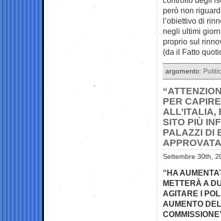
però non riguarda
l’obiettivo di ri
negli ultimi gior
proprio sul rinno
(da il Fatto quot
argomento:
Politi
“ATTENZION
PER CAPIRE
ALL’ITALIA,
SITO PIÙ I
PALAZZI DI
APPROVATA
Settembre 30th, 2
“HA AUMENTAT
METTERÀ A DU
AGITARE I POL
AUMENTO DEL
COMMISSIONE