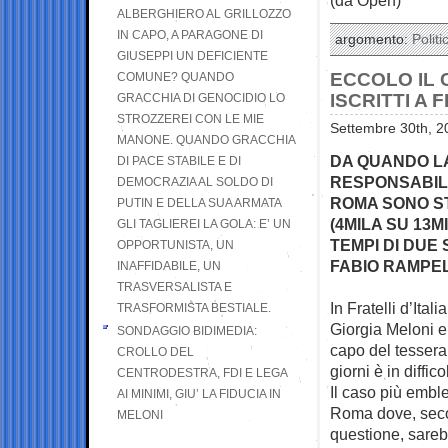
ALBERGHIERO AL GRILLOZZO
IN CAPO, A PARAGONE DI
argomento:
Politi
GIUSEPPI UN DEFICIENTE
ECCOLO IL 
COMUNE? QUANDO
ISCRITTI A
GRACCHIA DI GENOCIDIO LO
STROZZEREI CON LE MIE
Settembre 30th, 2
MANONE. QUANDO GRACCHIA
DA QUANDO LA
DI PACE STABILE E DI
RESPONSABILE
DEMOCRAZIA AL SOLDO DI
ROMA SONO S
PUTIN E DELLA SUA ARMATA
(4MILA SU 13M
GLI TAGLIEREI LA GOLA: E’ UN
TEMPI DI DUE
OPPORTUNISTA, UN
FABIO RAMPEL
INAFFIDABILE, UN
TRASVERSALISTA E
In Fratelli d’Itali
TRASFORMISTA BESTIALE.
Giorgia Meloni e
SONDAGGIO BIDIMEDIA:
capo del tesseram
CROLLO DEL
giorni è in diffico
CENTRODESTRA, FDI E LEGA
Il caso più embl
AI MINIMI, GIU’ LA FIDUCIA IN
Roma dove, secon
MELONI
questione, sareb