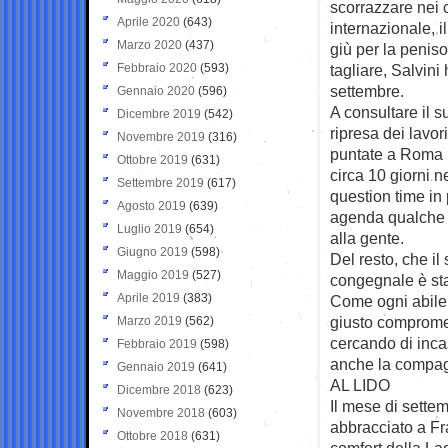
scorrazzare nei 
Aprile 2020
(643)
internazionale, i
Marzo 2020
(437)
giù per la peniso
Febbraio 2020
(593)
tagliare, Salvini
settembre.
Gennaio 2020
(596)
A consultare il s
Dicembre 2019
(542)
ripresa dei lavor
Novembre 2019
(316)
puntate a Roma u
Ottobre 2019
(631)
circa 10 giorni ne
Settembre 2019
(617)
question time in 
Agosto 2019
(639)
agenda qualche e
Luglio 2019
(654)
alla gente.
Giugno 2019
(598)
Del resto, che il
Maggio 2019
(527)
congegnale è sta
Aprile 2019
(383)
Come ogni abile o
giusto compromes
Marzo 2019
(562)
cercando di incas
Febbraio 2019
(598)
anche la compag
Gennaio 2019
(641)
AL LIDO
Dicembre 2018
(623)
Il mese di settemb
Novembre 2018
(603)
abbracciato a Fra
Ottobre 2018
(631)
comfort della La