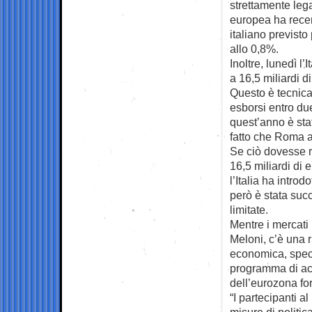
strettamente le
europea ha recent
italiano previsto
allo 0,8%.
Inoltre, lunedì l
a 16,5 miliardi d
Questo è tecnic
esborsi entro du
quest’anno è sta
fatto che Roma av
Se ciò dovesse ri
16,5 miliardi di e
l’Italia ha introd
però è stata suc
limitate.
Mentre i mercati
Meloni, c’è una r
economica, spec
programma di acq
dell’eurozona for
“I partecipanti 
misure di politic