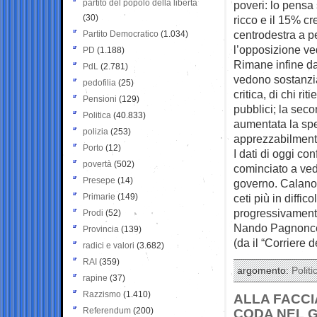
partito del popolo della libertà
poveri: lo pensa 
(30)
ricco e il 15% cr
centrodestra a p
Partito Democratico
(1.034)
l’opposizione ve
PD
(1.188)
Rimane infine da 
PdL
(2.781)
vedono sostanzia
pedofilia
(25)
critica, di chi r
Pensioni
(129)
pubblici; la seco
Politica
(40.833)
aumentata la sp
polizia
(253)
apprezzabilmente
Porto
(12)
I dati di oggi c
povertà
(502)
cominciato a vede
Presepe
(14)
governo. Calano l
Primarie
(149)
ceti più in diffic
progressivamente
Prodi
(52)
Nando Pagnonce
Provincia
(139)
(da il “Corriere d
radici e valori
(3.682)
RAI
(359)
argomento:
Politi
rapine
(37)
Razzismo
(1.410)
ALLA FACCI
Referendum
(200)
CODA NEL G