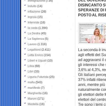
Immigrazione
(734)
DISINCANTO S
indulto
(14)
SPERANZE DI 
inflazione
(26)
POSTO AL RIS
Ingroia
(15)
Interviste
(16)
la casta
(1.394)
La Destra
(45)
La Sapienza
(5)
Lavoro
(1.316)
La seconda è inve
LegaNord
(2.411)
agli effetti del 
Letta Enrico
(154)
ad aggravarsi il
Liberi e Uguali
(10)
gli interessi che 
Libia
(68)
3,6% al 4,3%, re
Libri
(33)
Gli italiani perc
Liguria Futurista
(25)
37% infatti ritien
mafia
(543)
anni, mentre più
manifesto
(7)
naturalmente corr
Margherita
(16)
gli elettori delle
Maroni
(171)
elettori del centr
Tre sono i temi c
Mastella
(16)