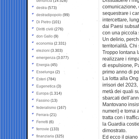
denuncia
(14.528)
comunicazione, d
destra
(573)
sequestrare i can
destradipopolo
(99)
intercettare, lung
Di Pietro
(101)
dai Paesi subsah
Diritti civili
(276)
con una piccola 
don Gallo
(9)
Un delirio, perch
economia
(2.331)
territorialità. Ch
elezioni
(3.303)
Troppo lontana l
emergenza
(3.077)
realizzare i rimp
di espulsione, Pa
Energia
(45)
primo anno di po
Esselunga
(2)
La lotta alla On
Esteri
(784)
irrisori del 2023
Eugenetica
(3)
metà dei quali su
Europa
(1.314)
sbarcati dell’ann
Fassino
(13)
Mantovano insiste
federalismo
(167)
numeri) e torna a
Ferrara
(21)
tratta con i traff
Ferretti
(6)
la Guardia costie
ferrovie
(133)
dimostrato.
finanziaria
(325)
Ed ecco il piano 