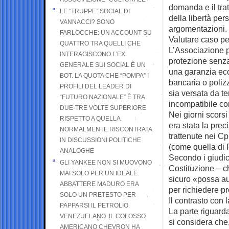
domanda e il tra
LE “TRUPPE” SOCIAL DI
della libertà per
VANNACCI? SONO
argomentazioni.
FARLOCCHE: UN ACCOUNT SU
Valutare caso pe
QUATTRO TRA QUELLI CHE
L’Associazione pe
INTERAGISCONO L’EX
protezione senza
GENERALE SUI SOCIAL È UN
una garanzia eco
BOT. LA QUOTA CHE “POMPA” I
bancaria o polizz
PROFILI DEL LEADER DI
sia versata da te
“FUTURO NAZIONALE” È TRA
incompatibile con
DUE-TRE VOLTE SUPERIORE
Nei giorni scorsi
RISPETTO A QUELLA
era stata la prec
NORMALMENTE RISCONTRATA
trattenute nei Cp
IN DISCUSSIONI POLITICHE
(come quella di 
ANALOGHE
Secondo i giudici
GLI YANKEE NON SI MUOVONO
Costituzione – c
MAI SOLO PER UN IDEALE:
sicuro «possa aut
ABBATTERE MADURO ERA
per richiedere p
SOLO UN PRETESTO PER
Il contrasto con
PAPPARSI IL PETROLIO
La parte riguarda
VENEZUELANO .IL COLOSSO
si considera che,
AMERICANO CHEVRON HA