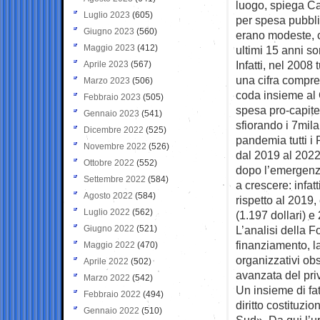
luogo, spiega Car
Luglio 2023
(605)
per spesa pubblic
Giugno 2023
(560)
erano modeste, c
Maggio 2023
(412)
ultimi 15 anni s
Infatti, nel 2008
Aprile 2023
(567)
una cifra compres
Marzo 2023
(506)
coda insieme al 
Febbraio 2023
(505)
spesa pro-capite
Gennaio 2023
(541)
sfiorando i 7mila
Dicembre 2022
(525)
pandemia tutti i
Novembre 2022
(526)
dal 2019 al 2022,
Ottobre 2022
(552)
dopo l’emergenza
Settembre 2022
(584)
a crescere: infat
Agosto 2022
(584)
rispetto al 2019,
Luglio 2022
(562)
(1.197 dollari) e
Giugno 2022
(521)
L’analisi della 
finanziamento, l
Maggio 2022
(470)
organizzativi obs
Aprile 2022
(502)
avanzata del pri
Marzo 2022
(542)
Un insieme di fa
Febbraio 2022
(494)
diritto costituzio
Gennaio 2022
(510)
Sud». Da qui l’u