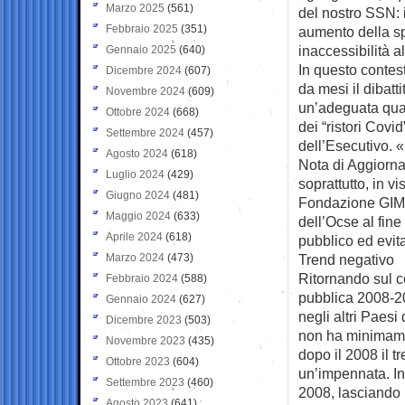
Marzo 2025
(561)
del nostro SSN: i
Febbraio 2025
(351)
aumento della sp
inaccessibilità a
Gennaio 2025
(640)
In questo contes
Dicembre 2024
(607)
da mesi il dibatti
Novembre 2024
(609)
un’adeguata qual
Ottobre 2024
(668)
dei “ristori Covi
Settembre 2024
(457)
dell’Esecutivo. 
Agosto 2024
(618)
Nota di Aggiorn
Luglio 2024
(429)
soprattutto, in v
Giugno 2024
(481)
Fondazione GIMB
Maggio 2024
(633)
dell’Ocse al fine 
Aprile 2024
(618)
pubblico ed evit
Marzo 2024
(473)
Trend negativo
Ritornando sul co
Febbraio 2024
(588)
pubblica 2008-202
Gennaio 2024
(627)
negli altri Paesi
Dicembre 2023
(503)
non ha minimament
Novembre 2023
(435)
dopo il 2008 il t
Ottobre 2023
(604)
un’impennata. In 
Settembre 2023
(460)
2008, lasciando 
Agosto 2023
(641)