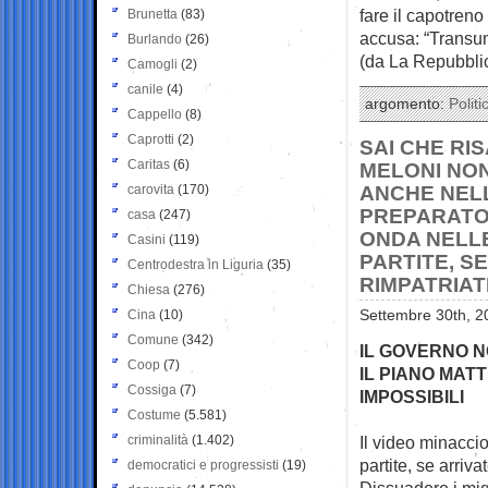
fare il capotreno
Brunetta
(83)
accusa: “Transu
Burlando
(26)
(da La Repubbli
Camogli
(2)
canile
(4)
argomento:
Politi
Cappello
(8)
Caprotti
(2)
SAI CHE RIS
Caritas
(6)
MELONI NON
carovita
(170)
ANCHE NELL
PREPARATO
casa
(247)
ONDA NELLE
Casini
(119)
PARTITE, SE
Centrodestra in Liguria
(35)
RIMPATRIAT
Chiesa
(276)
Cina
(10)
Settembre 30th, 2
Comune
(342)
IL GOVERNO N
Coop
(7)
IL PIANO MATT
Cossiga
(7)
IMPOSSIBILI
Costume
(5.581)
criminalità
(1.402)
Il video minaccio
partite, se arrivat
democratici e progressisti
(19)
Dissuadere i mi