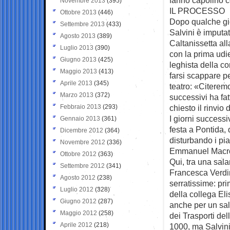
Novembre 2013
(395)
IL PROCESSO
Ottobre 2013
(446)
Dopo qualche gi
Settembre 2013
(433)
Salvini è imputa
Agosto 2013
(389)
Caltanissetta al
Luglio 2013
(390)
con la prima udi
Giugno 2013
(425)
leghista della c
Maggio 2013
(413)
farsi scappare p
Aprile 2013
(345)
teatro: «Citerem
Marzo 2013
(372)
successivi ha fa
Febbraio 2013
(293)
chiesto il rinvio
I giorni success
Gennaio 2013
(361)
festa a Pontida,
Dicembre 2012
(364)
disturbando i pia
Novembre 2012
(336)
Emmanuel Macron
Ottobre 2012
(363)
Qui, tra una sal
Settembre 2012
(341)
Francesca Verdin
Agosto 2012
(238)
serratissime: pri
Luglio 2012
(328)
della collega El
Giugno 2012
(287)
anche per un salt
Maggio 2012
(258)
dei Trasporti de
Aprile 2012
(218)
1000, ma Salvini