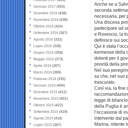
Anche se a Salvi
Gennaio 2017
(453)
seconda settiman
Dicembre 2016
(438)
necessaria, per p
Novembre 2016
(438)
Una discesa profi
Ottobre 2016
(424)
partecipare ad u
Settembre 2016
(367)
e Rovescio, la t
Agosto 2016
(332)
definisce sui soc
Qui è stata l’occ
Luglio 2016
(336)
kermesse della ci
Giugno 2016
(358)
dolenti per il g
Maggio 2016
(373)
priorità della pr
Aprile 2016
(307)
Nel suo peregrin
Marzo 2016
(369)
sa che, nel suo 
Febbraio 2016
(335)
trascurato.
Gennaio 2016
(404)
Così via, la fine
Dicembre 2015
(412)
raccomandazione 
Novembre 2015
(401)
legge di bilancio 
Ottobre 2015
(422)
della Puglia è an
l’occasione di in
Settembre 2015
(419)
intervento dal p
Agosto 2015
(416)
Marina, ridente 
Luglio 2015
(387)