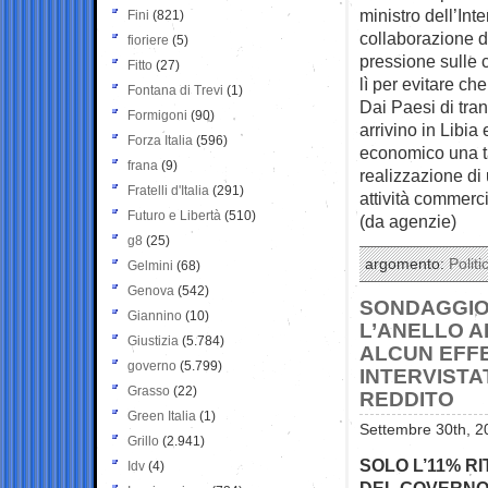
ministro dell’Int
Fini
(821)
collaborazione d
fioriere
(5)
pressione sulle c
Fitto
(27)
lì per evitare che
Fontana di Trevi
(1)
Dai Paesi di tran
Formigoni
(90)
arrivino in Libia
Forza Italia
(596)
economico una ta
frana
(9)
realizzazione di
Fratelli d'Italia
(291)
attività commerc
Futuro e Libertà
(510)
(da agenzie)
g8
(25)
argomento:
Politi
Gelmini
(68)
Genova
(542)
SONDAGGIO 
Giannino
(10)
L’ANELLO A
Giustizia
(5.784)
ALCUN EFFE
governo
(5.799)
INTERVISTA
Grasso
(22)
REDDITO
Green Italia
(1)
Settembre 30th, 2
Grillo
(2.941)
SOLO L’11% R
Idv
(4)
DEL GOVERNO