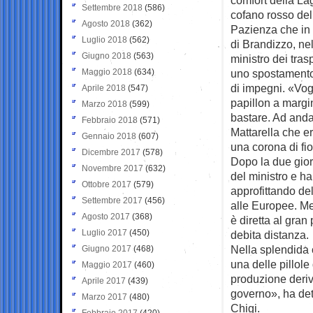
Settembre 2018
(586)
cofano rosso dell
Agosto 2018
(362)
Pazienza che in 
Luglio 2018
(562)
di Brandizzo, nel
Giugno 2018
(563)
ministro dei tras
Maggio 2018
(634)
uno spostamento e
di impegni. «Vog
Aprile 2018
(547)
papillon a margin
Marzo 2018
(599)
bastare. Ad anda
Febbraio 2018
(571)
Mattarella che er
Gennaio 2018
(607)
una corona di fior
Dicembre 2017
(578)
Dopo la due giorn
Novembre 2017
(632)
del ministro e ha
Ottobre 2017
(579)
approfittando de
Settembre 2017
(456)
alle Europee. Mel
Agosto 2017
(368)
è diretta al gra
Luglio 2017
(450)
debita distanza.
Nella splendida 
Giugno 2017
(468)
una delle pillol
Maggio 2017
(460)
produzione deriv
Aprile 2017
(439)
governo», ha de
Marzo 2017
(480)
Chigi.
Febbraio 2017
(420)