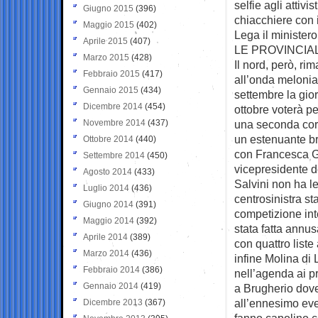
selfie agli attiv
Giugno 2015
(396)
chiacchiere con i
Maggio 2015
(402)
Lega il ministero
Aprile 2015
(407)
LE PROVINCIAL
Marzo 2015
(428)
Il nord, però, ri
Febbraio 2015
(417)
all’onda melonia
Gennaio 2015
(434)
settembre la gior
Dicembre 2014
(454)
ottobre voterà pe
Novembre 2014
(437)
una seconda cors
un estenuante bra
Ottobre 2014
(440)
con Francesca Ger
Settembre 2014
(450)
vicepresidente d
Agosto 2014
(433)
Salvini non ha les
Luglio 2014
(436)
centrosinistra st
Giugno 2014
(391)
competizione inte
Maggio 2014
(392)
stata fatta annus
Aprile 2014
(389)
con quattro liste
Marzo 2014
(436)
infine Molina di 
Febbraio 2014
(386)
nell’agenda ai pr
Gennaio 2014
(419)
a Brugherio dove 
all’ennesimo eve
Dicembre 2013
(367)
fanno capolino c