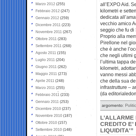
all’EXPO Aid. Se
Marzo 2012
(255)
kilometri e sette
Febbraio 2012
(247)
dedicata all’ama
Gennaio 2012
(259)
vecchio amico Adr
Dicembre 2011
(223)
seggio che fu di 
Novembre 2011
(267)
Proprio alla memo
Ottobre 2011
(283)
Pirellone nel gi
Settembre 2011
(268)
che è anche l’oc
Agosto 2011
(155)
che negli ultimi 
Luglio 2011
(204)
l’ultima tappa de
Giugno 2011
(262)
kilometri, adotta
Maggio 2011
(273)
vanno messi abba
che della sua del
Aprile 2011
(248)
infrastrutture – 
Marzo 2011
(255)
(da editorialedom
Febbraio 2011
(233)
Gennaio 2011
(253)
argomento:
Politi
Dicembre 2010
(237)
Novembre 2010
(187)
L’ALLARME D
Ottobre 2010
(157)
CREDITO E’
LIQUIDITA'”
Settembre 2010
(148)