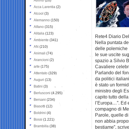
Aborto
(20)
Acca Larentia
(2)
Alcool
(3)
Alemanno
(150)
Alfano
(315)
Alitalia
(123)
Rete4 Diario Del
Ambiente
(341)
Nella puntata de
AN
(210)
delle polemiche 
Animali
(74)
le sue uscite sug
Arancioni
(2)
spazio a Silvio
Cavaliere celebra
arte
(175)
Parlando del fond
Attentato
(329)
da politici itali
Auguri
(13)
è stato un formid
Batini
(3)
ministro degli Es
Berlusconi
(4.295)
capito tutto dell
Bersani
(234)
l’Europa…”. Ed e
Biasotti
(12)
compagno di Melo
Boldrini
(4)
Parole, quelle d
Bossi
(1.221)
non abbia proposto
Brambilla
(38)
bestiame”, scrive