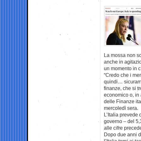
La mossa non sol
anche in agitazio
un momento in cu
“Credo che i mem
quindi… sicurame
finanze, che si 
economico o, in a
delle Finanze it
mercoledì sera.
L’Italia prevede o
governo – del 5,
alle cifre prece
Dopo due anni di
l’Italia torni ai 