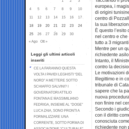
1
2
3
europea, i magist
4
5
6
7
8
9
10
di origini tunis
11
12
13
14
15
16
17
centro di Pozzal
la sua liberazion
18
19
20
21
22
23
24
È questo l’esito 
25
26
27
28
29
30
nel centro e che
« Ago
Ott »
tutto a 3 migrant
Mentre per un qu
Leggi gli ultimi articoli
richiedente asil
inseriti
Intanto, il Minis
contro la decisio
CE LA FARANNO QUESTA
Le motivazioni d
VOLTA I PAVIDI LEGHISTI “DEL
Illegittimo e in 
NORD” A METTERE SOTTO
tribunale di Cata
SCHIAFFO SALVINI? I
sapere che la par
GOVERNATORI ATTILIO
nuova procedura 
FONTANA E MASSIMILIANO
non finire nel cen
FEDRIGA, INSIEME AL “DOGE”
Secondo i giudici,
LUCA ZAIA, SONO PRONTI A
con il diritto co
FORMALIZZARE UNA
conosciuta come «
CORRENTE, SOTTO FORMA DI
richiedente non 
ASSOCIAZIONE “CULTURALE”