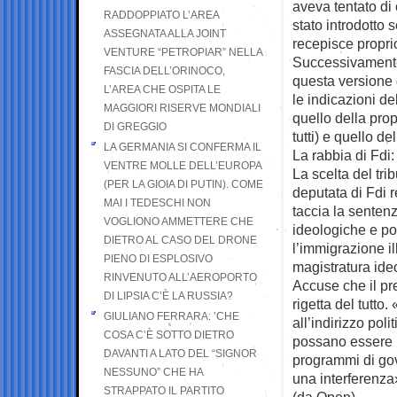
aveva tentato di 
RADDOPPIATO L’AREA
stato introdott
ASSEGNATA ALLA JOINT
recepisce proprio
VENTURE “PETROPIAR” NELLA
Successivamente
FASCIA DELL’ORINOCO,
questa versione 
L’AREA CHE OSPITA LE
le indicazioni d
MAGGIORI RISERVE MONDIALI
quello della pro
DI GREGGIO
tutti) e quello d
LA GERMANIA SI CONFERMA IL
La rabbia di Fdi
VENTRE MOLLE DELL’EUROPA
La scelta del tri
(PER LA GIOIA DI PUTIN). COME
deputata di Fdi 
MAI I TEDESCHI NON
taccia la sentenz
VOGLIONO AMMETTERE CHE
ideologiche e po
DIETRO AL CASO DEL DRONE
l’immigrazione il
PIENO DI ESPLOSIVO
magistratura ideo
RINVENUTO ALL’AEROPORTO
Accuse che il pr
DI LIPSIA C’È LA RUSSIA?
rigetta del tutto
GIULIANO FERRARA: ’CHE
all’indirizzo pol
COSA C’È SOTTO DIETRO
possano essere p
DAVANTI A LATO DEL “SIGNOR
programmi di go
NESSUNO” CHE HA
una interferenza
STRAPPATO IL PARTITO
(da Open)