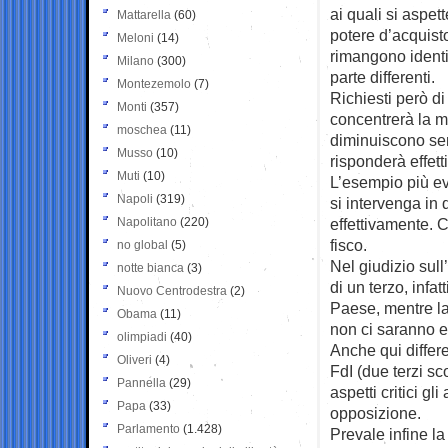
ai quali si aspet
Mattarella
(60)
potere d’acquisto
Meloni
(14)
rimangono identic
Milano
(300)
parte differenti.
Montezemolo
(7)
Richiesti però di
Monti
(357)
concentrerà la m
moschea
(11)
diminuiscono se
Musso
(10)
risponderà effet
Muti
(10)
L’esempio più ev
Napoli
(319)
si intervenga in 
Napolitano
(220)
effettivamente. 
fisco.
no global
(5)
Nel giudizio sul
notte bianca
(3)
di un terzo, infa
Nuovo Centrodestra
(2)
Paese, mentre l
Obama
(11)
non ci saranno ef
olimpiadi
(40)
Anche qui differe
Oliveri
(4)
FdI (due terzi sc
Pannella
(29)
aspetti critici gli
Papa
(33)
opposizione.
Parlamento
(1.428)
Prevale infine la