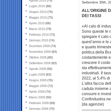
Agosto 2010
(75)
Settembre 30th, 2
Luglio 2010
(86)
ALL’ORIGINE D
Giugno 2010
(76)
DEI TASSI
Maggio 2010
(75)
Aprile 2010
(66)
«Al calo di indus
Marzo 2010
(79)
Sono queste le r
Febbraio 2010
(73)
spiegare il calo 
Gennaio 2010
(74)
quest’anno e le a
Dicembre 2009
(74)
e quarto trimestre
politica della Bc
Novembre 2009
(83)
costantemente e 
Ottobre 2009
(90)
crescere il cost
Settembre 2009
(83)
sta effettivamen
Agosto 2009
(56)
industriali. Il t
Luglio 2009
(83)
2022, al 5,4% di
Giugno 2009
(76)
L’altra faccia de
Maggio 2009
(72)
caduta insieme al
Aprile 2009
(74)
consumi e invest
Marzo 2009
(50)
Confindustria nel
Febbraio 2009
(69)
(da agenzie)
Gennaio 2009
(70)