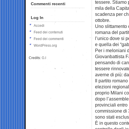
tessere. Stiamo p
Commenti recenti
mila della Capita
scadenza per chi
Log In
ottobre.
Accedi
Uno slittamento c
romana del parti
Feed dei contenuti
l’unico dove si p
Feed dei commenti
e quella dei “ga
WordPress.org
Per i meloniani 
Giovanbattista F
Credits:
G.I
pensando di can
tessere rinnovate
averne di più: da
Il partito romano
elezioni regional
proprio Milani c
dopo l’assemblea
provinciali entro
commissione di 3
sono stati esclus
È in questo conte
controllo degli i