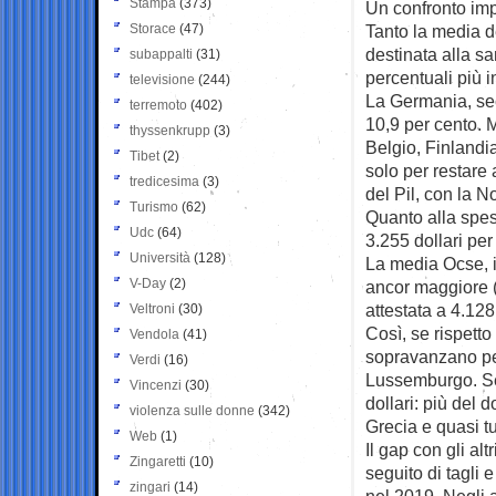
Stampa
(373)
Un confronto im
Storace
(47)
Tanto la media d
destinata alla san
subappalti
(31)
percentuali più in
televisione
(244)
La Germania, sec
terremoto
(402)
10,9 per cento. 
thyssenkrupp
(3)
Belgio, Finland
Tibet
(2)
solo per restare 
tredicesima
(3)
del Pil, con la No
Turismo
(62)
Quanto alla spes
Udc
(64)
3.255 dollari per 
Università
(128)
La media Ocse, in
V-Day
(2)
ancor maggiore (8
attestata a 4.128
Veltroni
(30)
Così, se rispetto
Vendola
(41)
sopravanzano per
Verdi
(16)
Lussemburgo. Se
Vincenzi
(30)
dollari: più del d
violenza sulle donne
(342)
Grecia e quasi tut
Web
(1)
Il gap con gli al
Zingaretti
(10)
seguito di tagli
zingari
(14)
nel 2019. Negli a