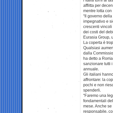
afflitta per dece
mentre lotta con
“Il governo della
impegnativo e si
crescenti vincoli
dei costi del deb
Eurasia Group, un
La coperta è tro
Qualsiasi aument
dalla Commission
ha detto a Roma d
sanzionare tutti 
annuale.
Gli italiani hann
affrontare: la co
pochi e non ries
spenderli.
“Faremo una legg
fondamentali dell
mese. Anche se l
responsabile, c