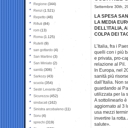
Regione
(344)
Settembre 30th, 2
Renzi
(1.521)
LA SPESA SAN
Repetto
(46)
LA MEDIA EUR
Rifiuti
(84)
DELL’ITALIA,
rom
(13)
COLPA DEI TAG
Roma
(1.125)
Rutelli
(9)
L’Italia, fra i Pa
san gottardo
(4)
quelli con i più b
San Martino
(3)
e privata, pro-cap
San Miniato
(2)
relazione al Pil.
In Europa, nel 2
sanità
(306)
sanità più risors
Sarkozy
(43)
dall’Italia. Non 
scuola
(354)
guardando ai Pae
Sestri Levante
(2)
utilizzata per la 
Sicurezza
(452)
A sottolinearlo è
sindacati
(162)
aggiornato al 3 
Sinistra arcobaleno
(11)
usa mezzi termin
Soru
(4)
invertire la rotta
sprechi
(319)
salute».