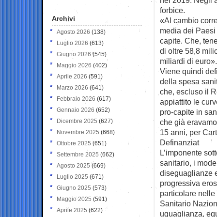
forbice.
Archivi
«Al cambio corren
media dei Paesi 
Agosto 2026
(138)
capite. Che, ten
Luglio 2026
(613)
di oltre 58,8 mili
Giugno 2026
(545)
miliardi di euro».
Maggio 2026
(402)
Viene quindi defin
Aprile 2026
(591)
della spesa sanit
Marzo 2026
(641)
che, escluso il R
Febbraio 2026
(617)
appiattito le cur
Gennaio 2026
(652)
pro-capite in san
Dicembre 2025
(627)
che già eravamo i
15 anni, per Car
Novembre 2025
(668)
Definanziat
Ottobre 2025
(651)
L’imponente sott
Settembre 2025
(662)
sanitario, i model
Agosto 2025
(669)
diseguaglianze e
Luglio 2025
(671)
progressiva erosi
Giugno 2025
(573)
particolare nelle
Maggio 2025
(591)
Sanitario Nazion
Aprile 2025
(622)
uguaglianza, equi