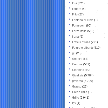
Fini
(821)
fioriere
(5)
Fitto
(27)
Fontana di Trevi
(1)
Formigoni
(90)
Forza Italia
(596)
frana
(9)
Fratelli d'Italia
(291)
Futuro e Libertà
(510)
g8
(25)
Gelmini
(68)
Genova
(542)
Giannino
(10)
Giustizia
(5.784)
governo
(5.799)
Grasso
(22)
Green Italia
(1)
Grillo
(2.941)
Idv
(4)