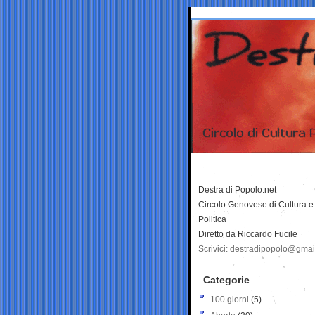
Destra di Popolo.net
Circolo Genovese di Cultura e
Politica
Diretto da Riccardo Fucile
Scrivici: destradipopolo@gma
Categorie
100 giorni
(5)