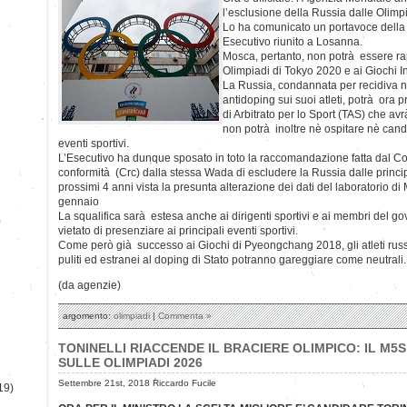
l’esclusione della Russia dalle Olimpi
Lo ha comunicato un portavoce della
Esecutivo riunito a Losanna.
Mosca, pertanto, non potrà essere ra
Olimpiadi di Tokyo 2020 e ai Giochi I
La Russia, condannata per recidiva nel 
antidoping sui suoi atleti, potrà ora 
di Arbitrato per lo Sport (TAS) che av
non potrà inoltre nè ospitare nè cand
eventi sportivi.
L’Esecutivo ha dunque sposato in toto la raccomandazione fatta dal Com
conformità (Crc) dalla stessa Wada di escludere la Russia dalle princip
prossimi 4 anni vista la presunta alterazione dei dati del laboratorio d
gennaio
La squalifica sarà estesa anche ai dirigenti sportivi e ai membri del g
)
vietato di presenziare ai principali eventi sportivi.
Come però già successo ai Giochi di Pyeongchang 2018, gli atleti rus
puliti ed estranei al doping di Stato potranno gareggiare come neutrali.
(da agenzie)
argomento:
olimpiadi
|
Commenta »
TONINELLI RIACCENDE IL BRACIERE OLIMPICO: IL M5
SULLE OLIMPIADI 2026
Settembre 21st, 2018 Riccardo Fucile
19)