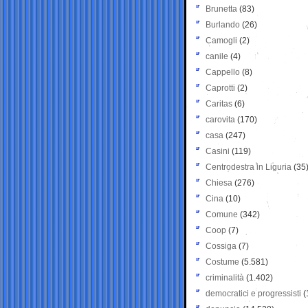
Brunetta
(83)
Burlando
(26)
Camogli
(2)
canile
(4)
Cappello
(8)
Caprotti
(2)
Caritas
(6)
carovita
(170)
casa
(247)
Casini
(119)
Centrodestra in Liguria
(35
Chiesa
(276)
Cina
(10)
Comune
(342)
Coop
(7)
Cossiga
(7)
Costume
(5.581)
criminalità
(1.402)
democratici e progressisti
(