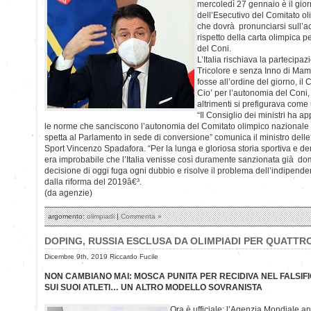
mercoledì 27 gennaio è il gior
dell’Esecutivo del Comitato ol
che dovrà pronunciarsi sull’ac
rispetto della carta olimpica 
del Coni.
L’Italia rischiava la partecipa
Tricolore e senza Inno di Mam
fosse all’ordine del giorno, il
Cio’ per l’autonomia del Coni,
altrimenti si prefigurava come
“Il Consiglio dei ministri ha a
le norme che sanciscono l’autonomia del Comitato olimpico nazionale it
spetta al Parlamento in sede di conversione” comunica il ministro delle 
Sport Vincenzo Spadafora. “Per la lunga e gloriosa storia sportiva e d
era improbabile che l’Italia venisse così duramente sanzionata già d
decisione di oggi fuga ogni dubbio e risolve il problema dell’indipende
dalla riforma del 2019â€³.
(da agenzie)
argomento:
olimpiadi
|
Commenta »
DOPING, RUSSIA ESCLUSA DA OLIMPIADI PER QUATTR
Dicembre 9th, 2019 Riccardo Fucile
NON CAMBIANO MAI: MOSCA PUNITA PER RECIDIVA NEL FALSIFIC
SUI SUOI ATLETI… UN ALTRO MODELLO SOVRANISTA
Ora è ufficiale: l’Agenzia Mondiale a