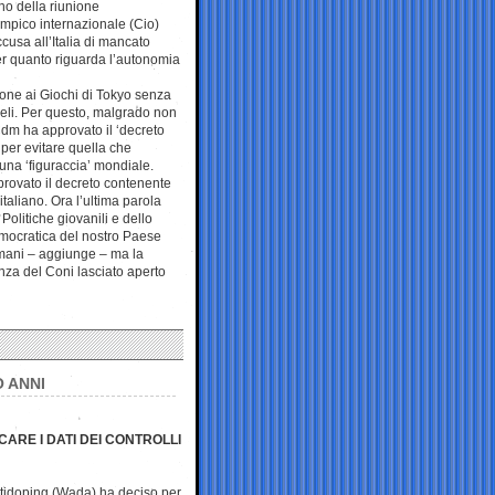
no della riunione
impico internazionale (Cio)
cusa all’Italia di mancato
per quanto riguarda l’autonomia
zione ai Giochi di Tokyo senza
eli. Per questo, malgrado non
 Cdm ha approvato il ‘decreto
 per evitare quella che
 una ‘figuraccia’ mondiale.
pprovato il decreto contenente
aliano. Ora l’ultima parola
Politiche giovanili e dello
emocratica del nostro Paese
omani – aggiunge – ma la
nza del Coni lasciato aperto
O ANNI
ARE I DATI DEI CONTROLLI
ntidoping (Wada) ha deciso per