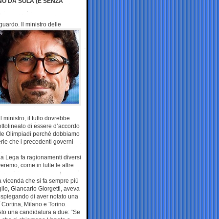
NO DA SOLA (E SENZA
uardo. Il ministro delle
ministro, il tutto dovrebbe
sottolineato di essere d’accordo
ulle Olimpiadi perchè dobbiamo
lerie che i precedenti governi
 la Lega fa ragionamenti diversi
veremo, come in tutte le altre
una vicenda che si fa sempre più
lio, Giancarlo Giorgetti, aveva
, spiegando di aver notato una
 Cortina, Milano e Torino.
sto una candidatura a due: “Se