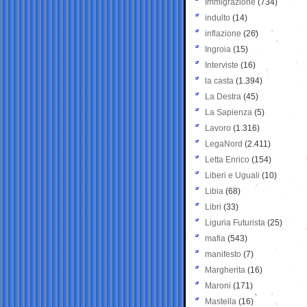
Immigrazione
(734)
indulto
(14)
inflazione
(26)
Ingroia
(15)
Interviste
(16)
la casta
(1.394)
La Destra
(45)
La Sapienza
(5)
Lavoro
(1.316)
LegaNord
(2.411)
Letta Enrico
(154)
Liberi e Uguali
(10)
Libia
(68)
Libri
(33)
Liguria Futurista
(25)
mafia
(543)
manifesto
(7)
Margherita
(16)
Maroni
(171)
Mastella
(16)