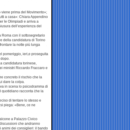
no viene prima del Movimento»;
utti a casa»: Chiara Appendino
per le Olimpiadi e arriva a
hiusura dell’esperienza del
a Roma con il sottosegretario
re della candidatura di Torino
frontare la notte più lunga
el pomeriggio, ieri,e proseguita
o dopo.
lla candidatura torinese,
dei ministri Riccardo Fraccaro e
re concreto il rischio che la
i dare la colpa.
i va in scena lo psicodramma di
Il quotidiano racconta che la
ciso di tentare lo stesso e
 si piega: «Bene, ce ne
 balcone a Palazzo Civico
e discussioni che andranno
i animi dei consiglieri: il bando