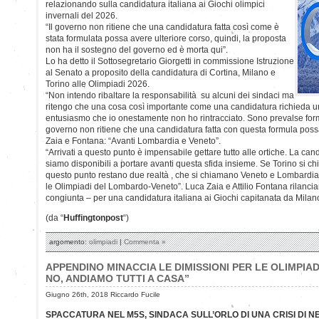
relazionando sulla candidatura italiana ai Giochi olimpici
invernali del 2026.
“Il governo non ritiene che una candidatura fatta così come è
stata formulata possa avere ulteriore corso, quindi, la proposta
non ha il sostegno del governo ed è morta qui”.
Lo ha detto il Sottosegretario Giorgetti in commissione Istruzione
al Senato a proposito della candidatura di Cortina, Milano e
Torino alle Olimpiadi 2026.
“Non intendo ribaltare la responsabilità su alcuni dei sindaci ma
ritengo che una cosa così importante come una candidatura richieda un
entusiasmo che io onestamente non ho rintracciato. Sono prevalse forme
governo non ritiene che una candidatura fatta con questa formula possa
Zaia e Fontana: “Avanti Lombardia e Veneto”.
“Arrivati a questo punto è impensabile gettare tutto alle ortiche. La can
siamo disponibili a portare avanti questa sfida insieme. Se Torino si chi
questo punto restano due realtà , che si chiamano Veneto e Lombardia
le Olimpiadi del Lombardo-Veneto”. Luca Zaia e Attilio Fontana rilanci
congiunta – per una candidatura italiana ai Giochi capitanata da Milan
(da “
Huffingtonpost
“)
argomento:
olimpiadi
|
Commenta »
APPENDINO MINACCIA LE DIMISSIONI PER LE OLIMPIADI
NO, ANDIAMO TUTTI A CASA”
Giugno 26th, 2018 Riccardo Fucile
SPACCATURA NEL M5S, SINDACA SULL’ORLO DI UNA CRISI DI NER