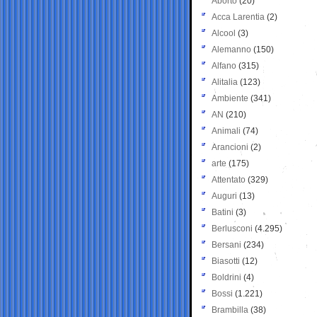
Aborto
(20)
Acca Larentia
(2)
Alcool
(3)
Alemanno
(150)
Alfano
(315)
Alitalia
(123)
Ambiente
(341)
AN
(210)
Animali
(74)
Arancioni
(2)
arte
(175)
Attentato
(329)
Auguri
(13)
Batini
(3)
Berlusconi
(4.295)
Bersani
(234)
Biasotti
(12)
Boldrini
(4)
Bossi
(1.221)
Brambilla
(38)