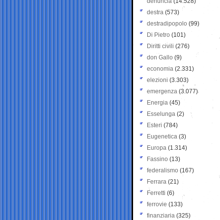
denuncia
(14.528)
destra
(573)
destradipopolo
(99)
Di Pietro
(101)
Diritti civili
(276)
don Gallo
(9)
economia
(2.331)
elezioni
(3.303)
emergenza
(3.077)
Energia
(45)
Esselunga
(2)
Esteri
(784)
Eugenetica
(3)
Europa
(1.314)
Fassino
(13)
federalismo
(167)
Ferrara
(21)
Ferretti
(6)
ferrovie
(133)
finanziaria
(325)