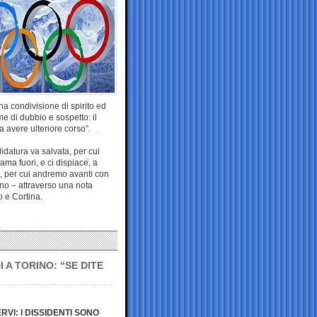
a condivisione di spirito ed
 di dubbio e sospetto: il
 avere ulteriore corso”.
didatura va salvata, per cui
ama fuori, e ci dispiace, a
, per cui andremo avanti con
ano – attraverso una nota
o e Cortina.
 A TORINO: “SE DITE
VI: I DISSIDENTI SONO