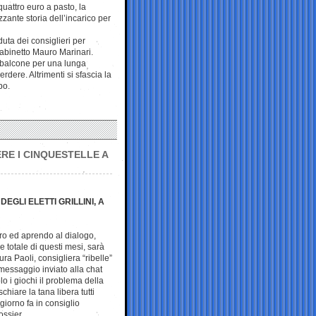
uattro euro a pasto, la
ante storia dell’incarico per
uta dei consiglieri per
gabinetto Mauro Marinari.
 balcone per una lunga
erdere. Altrimenti si sfascia la
bo.
ERE I CINQUESTELLE A
GLI ELETTI GRILLINI, A
tro ed aprendo al dialogo,
e totale di questi mesi, sarà
ra Paoli, consigliera “ribelle”
messaggio inviato alla chat
lo i giochi il problema della
hiare la tana libera tutti
iorno fa in consiglio
ossier.