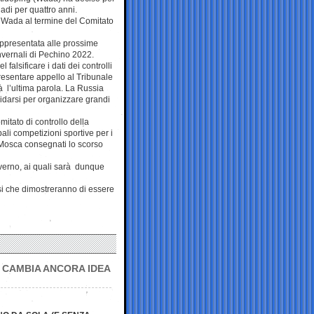
adi per quattro anni.
 Wada al termine del Comitato
ppresentata alle prossime
nvernali di Pechino 2022.
falsificare i dati dei controlli
presentare appello al Tribunale
rà l’ultima parola. La Russia
idarsi per organizzare grandi
itato di controllo della
ali competizioni sportive per i
i Mosca consegnati lo scorso
overno, ai quali sarà dunque
si che dimostreranno di essere
S CAMBIA ANCORA IDEA