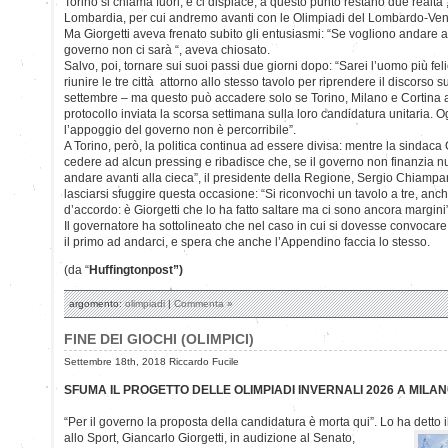
Torino si chiama fuori, e ci dispiace, a questo punto restano due realtà
Lombardia, per cui andremo avanti con le Olimpiadi del Lombardo-Ven
Ma Giorgetti aveva frenato subito gli entusiasmi: “Se vogliono andare a
governo non ci sarà “, aveva chiosato.
Salvo, poi, tornare sui suoi passi due giorni dopo: “Sarei l’uomo più fe
riunire le tre città attorno allo stesso tavolo per riprendere il discorso s
settembre – ma questo può accadere solo se Torino, Milano e Cortina a
protocollo inviata la scorsa settimana sulla loro candidatura unitaria. O
l’appoggio del governo non è percorribile”.
A Torino, però, la politica continua ad essere divisa: mentre la sinda
cedere ad alcun pressing e ribadisce che, se il governo non finanzia nul
andare avanti alla cieca”, il presidente della Regione, Sergio Chiampa
lasciarsi sfuggire questa occasione: “Si riconvochi un tavolo a tre, anch
d’accordo: è Giorgetti che lo ha fatto saltare ma ci sono ancora margini
Il governatore ha sottolineato che nel caso in cui si dovesse convocar
il primo ad andarci, e spera che anche l’Appendino faccia lo stesso.
(da “
Huffingtonpost”)
argomento:
olimpiadi
|
Commenta »
FINE DEI GIOCHI (OLIMPICI)
Settembre 18th, 2018 Riccardo Fucile
SFUMA IL PROGETTO DELLE OLIMPIADI INVERNALI 2026 A MILAN
“Per il governo la proposta della candidatura è morta qui”. Lo ha detto 
allo Sport, Giancarlo Giorgetti, in audizione al Senato,