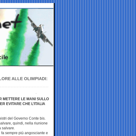
LORE ALLE OLIMPIADI:
R METTERE LE MANI SULLO
R EVITARE CHE L’ITALIA
nistri del Governo Conte bis.
lvare, quindi, nella riunione
a salvare.
si fa sempre più angosciante e