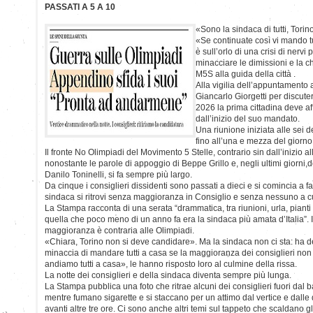
PASSATI A 5 A 10
«Sono la sindaca di tutti, Tori
«Se continuate così vi mando t
è sull’orlo di una crisi di nervi 
minacciare le dimissioni e la c
M5S alla guida della città .
Alla vigilia dell’appuntamento 
Giancarlo Giorgetti per discute
2026 la prima cittadina deve af
dall’inizio del suo mandato.
Una riunione iniziata alle sei d
fino all’una e mezza del giorn
Il fronte No Olimpiadi del Movimento 5 Stelle, contrario sin dall’inizio a
nonostante le parole di appoggio di Beppe Grillo e, negli ultimi giorni,
Danilo Toninelli, si fa sempre più largo.
Da cinque i consiglieri dissidenti sono passati a dieci e si comincia a fa
sindaca si ritrovi senza maggioranza in Consiglio e senza nessuno a cu
La Stampa racconta di una serata “drammatica, tra riunioni, urla, piant
quella che poco meno di un anno fa era la sindaca più amata d’Italia”. 
maggioranza è contraria alle Olimpiadi.
«Chiara, Torino non si deve candidare». Ma la sindaca non ci sta: ha de
minaccia di mandare tutti a casa se la maggioranza dei consiglieri non
andiamo tutti a casa», le hanno risposto loro al culmine della rissa.
La notte dei consiglieri e della sindaca diventa sempre più lunga.
La Stampa pubblica una foto che ritrae alcuni dei consiglieri fuori dal
mentre fumano sigarette e si staccano per un attimo dal vertice e dall
avanti altre tre ore. Ci sono anche altri temi sul tappeto che scaldano gl