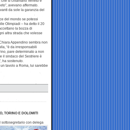
 , che si chiamano Veneto e
eto”, avevano affermato.
vanti da sole la garanzia del
lice del mondo se potessi
ulle Olimpiadi – ha detto il 20
ccettano la bozza di
gni altra strada che volesse
ca Chiara Appendino sembra non
la, “è da irresponsabili
rino, pare determinato a non
e il sindaco del Sestriere è
”, ha sostenuto.
e un tavolo a Roma, lui sarebbe
O, TORINO E DOLOMITI
il sottosegretario con
delega