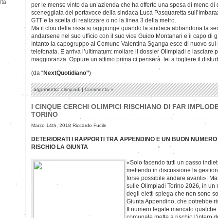
rtà
per le mense vinto da un’azienda che ha offerto una spesa di meno di q
sceneggiata del portavoce della sindaca Luca Pasquaretta sull’imbarazz
GTT e la scelta di realizzare o no la linea 3 della metro.
Ma il clou della rissa si raggiunge quando la sindaca abbandona la sed
andarsene nel suo ufficio con il suo vice Guido Montanari e il capo di 
Intanto la capogruppo al Comune Valentina Sganga esce di nuovo sul
telefonata. E arriva l’ultimatum: mollare il dossier Olimpiadi e lasciare p
maggioranza. Oppure un attimo prima ci penserà lei a togliere il distur
(da “
NextQuotidiano”
)
argomento:
olimpiadi
|
Commenta »
I CINQUE CERCHI OLIMPICI RISCHIANO DI FAR IMPLOD
TORINO
Marzo 14th, 2018 Riccardo Fucile
DETERIORATI I RAPPORTI TRA APPENDINO E UN BUON NUMERO DE
RISCHIO LA GIUNTA
«Solo facendo tutti un passo indie
mettendo in discussione la gestion
forse possibile andare avanti»: Mau
sulle Olimpiadi Torino 2026, in un 
degli eletti spiega che non sono so
Giunta Appendino, che potrebbe risc
Il numero legale mancato qualche g
comunale mette a rischio l’intero d