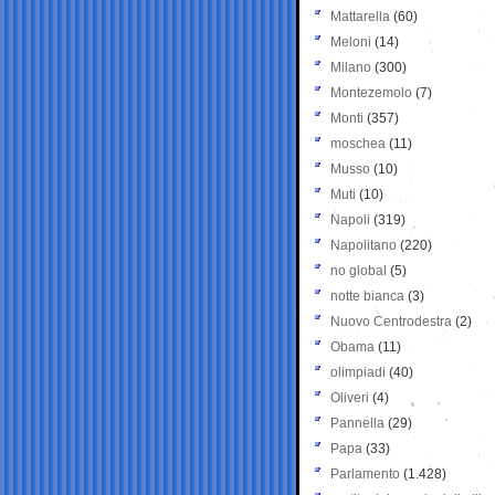
Mattarella
(60)
Meloni
(14)
Milano
(300)
Montezemolo
(7)
Monti
(357)
moschea
(11)
Musso
(10)
Muti
(10)
Napoli
(319)
Napolitano
(220)
no global
(5)
notte bianca
(3)
Nuovo Centrodestra
(2)
Obama
(11)
olimpiadi
(40)
Oliveri
(4)
Pannella
(29)
Papa
(33)
Parlamento
(1.428)