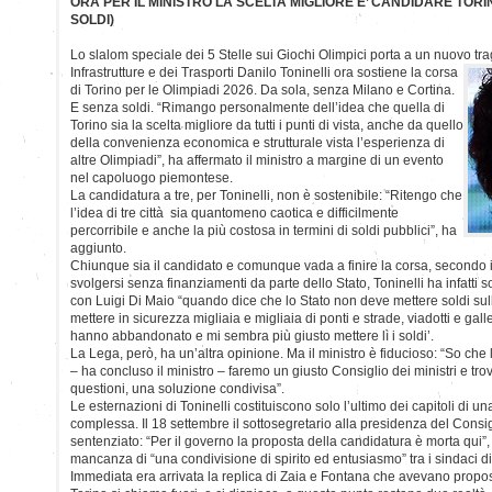
ORA PER IL MINISTRO LA SCELTA MIGLIORE E’ CANDIDARE TORI
SOLDI)
Lo slalom speciale dei 5 Stelle sui Giochi Olimpici porta a un nuovo trag
Infrastrutture e dei Trasporti Danilo Toninelli ora sostiene la corsa
di Torino per le Olimpiadi 2026. Da sola, senza Milano e Cortina.
E senza soldi. “Rimango personalmente dell’idea che quella di
Torino sia la scelta migliore da tutti i punti di vista, anche da quello
della convenienza economica e strutturale vista l’esperienza di
altre Olimpiadi”, ha affermato il ministro a margine di un evento
nel capoluogo piemontese.
La candidatura a tre, per Toninelli, non è sostenibile: “Ritengo che
l’idea di tre città sia quantomeno caotica e difficilmente
percorribile e anche la più costosa in termini di soldi pubblici”, ha
aggiunto.
Chiunque sia il candidato e comunque vada a finire la corsa, secondo il 
svolgersi senza finanziamenti da parte dello Stato, Toninelli ha infatti 
con Luigi Di Maio “quando dice che lo Stato non deve mettere soldi s
mettere in sicurezza migliaia e migliaia di ponti e strade, viadotti e gal
hanno abbandonato e mi sembra più giusto mettere lì i soldi’.
La Lega, però, ha un’altra opinione. Ma il ministro è fiducioso: “So che
– ha concluso il ministro – faremo un giusto Consiglio dei ministri e tro
questioni, una soluzione condivisa”.
Le esternazioni di Toninelli costituiscono solo l’ultimo dei capitoli di 
complessa. Il 18 settembre il sottosegretario alla presidenza del Consig
sentenziato: “Per il governo la proposta della candidatura è morta qui”
mancanza di “una condivisione di spirito ed entusiasmo” tra i sindaci di
Immediata era arrivata la replica di Zaia e Fontana che avevano propo