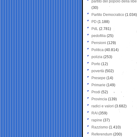
partito del popolo della libe
(30)
Partito Democratico
(1.034)
PD
(1.188)
PdL
(2.781)
pedofilia
(25)
Pensioni
(129)
Politica
(40.814)
polizia
(253)
Porto
(12)
povertà
(502)
Presepe
(14)
Primarie
(149)
Prodi
(52)
Provincia
(139)
radici e valori
(3.682)
RAI
(359)
rapine
(37)
Razzismo
(1.410)
Referendum
(200)