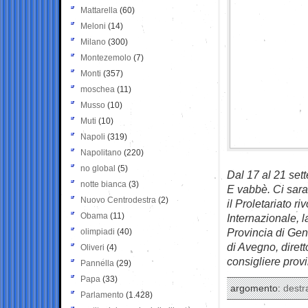
Mattarella
(60)
Meloni
(14)
Milano
(300)
Montezemolo
(7)
Monti
(357)
moschea
(11)
Musso
(10)
Muti
(10)
Napoli
(319)
Napolitano
(220)
no global
(5)
Dal 17 al 21 set
notte bianca
(3)
E vabbè. Ci saran
Nuovo Centrodestra
(2)
il Proletariato r
Obama
(11)
Internazionale, 
Provincia di Ge
olimpiadi
(40)
di Avegno, dirett
Oliveri
(4)
consigliere provi
Pannella
(29)
Papa
(33)
argomento:
destr
Parlamento
(1.428)