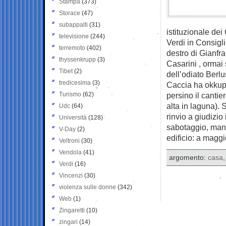
Stampa
(373)
Storace
(47)
subappalti
(31)
istituzionale de
televisione
(244)
Verdi in Consigl
terremoto
(402)
destro di Gianfr
thyssenkrupp
(3)
Casarini , ormai 
Tibet
(2)
dell’odiato Berlu
tredicesima
(3)
Caccia ha okkupa
Turismo
(62)
persino il cantie
alta in laguna).
Udc
(64)
rinvio a giudizio
Università
(128)
sabotaggio, mani
V-Day
(2)
edificio: a magg
Veltroni
(30)
Vendola
(41)
argomento:
casa
Verdi
(16)
Vincenzi
(30)
violenza sulle donne
(342)
Web
(1)
Zingaretti
(10)
zingari
(14)