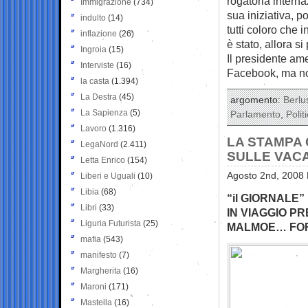
rogatoria interna
Immigrazione
(734)
sua iniziativa, 
indulto
(14)
tutti coloro che 
inflazione
(26)
è stato, allora 
Ingroia
(15)
Il presidente am
Interviste
(16)
Facebook, ma no
la casta
(1.394)
La Destra
(45)
argomento:
Berlu
La Sapienza
(5)
Parlamento
,
Polit
Lavoro
(1.316)
LA STAMPA 
LegaNord
(2.411)
SULLE VAC
Letta Enrico
(154)
Agosto 2nd, 2008 
Liberi e Uguali
(10)
Libia
(68)
“il GIORNALE
Libri
(33)
IN VIAGGIO P
Liguria Futurista
(25)
MALMOE… FORZ
mafia
(543)
manifesto
(7)
Margherita
(16)
Maroni
(171)
Mastella
(16)