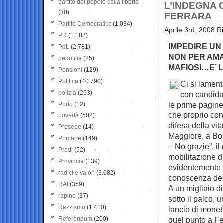
partito del popolo della libertà
L’INDEGNA
(30)
FERRARA
Partito Democratico
(1.034)
Aprile 3rd, 2008 R
PD
(1.188)
IMPEDIRE UN
PdL
(2.781)
NON PER AMAT
pedofilia
(25)
MAFIOSI…E’ L
Pensioni
(129)
Politica
(40.790)
Ci si lament
polizia
(253)
con candidat
le prime pagine
Porto
(12)
che proprio con
povertà
(502)
difesa della vit
Presepe
(14)
Maggiore, a Bol
Primarie
(149)
– No grazie”, il
Prodi
(52)
mobilitazione d
Provincia
(139)
evidentemente 
radici e valori
(3.682)
conoscenza del n
RAI
(359)
A un migliaio di
rapine
(37)
sotto il palco, u
Razzismo
(1.410)
lancio di moneti
Referendum
(200)
quel punto a Fer