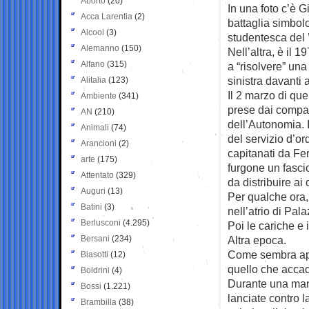
Aborto
(20)
In una foto c’è 
Acca Larentia
(2)
battaglia
simbolo
Alcool
(3)
studentesca del 
Alemanno
(150)
Nell’altra, è il 
Alfano
(315)
a “risolvere” una
sinistra davanti 
Alitalia
(123)
Il 2 marzo di que
Ambiente
(341)
prese dai compag
AN
(210)
dell’Autonomia. 
Animali
(74)
del servizio d’or
Arancioni
(2)
capitanati da Fe
arte
(175)
furgone un fasci
Attentato
(329)
da distribuire ai
Auguri
(13)
Per qualche ora, 
Batini
(3)
nell’atrio di Pal
Berlusconi
(4.295)
Poi le cariche e 
Bersani
(234)
Altra epoca.
Come sembra appa
Biasotti
(12)
quello che accad
Boldrini
(4)
Durante una mani
Bossi
(1.221)
lanciate contro 
Brambilla
(38)