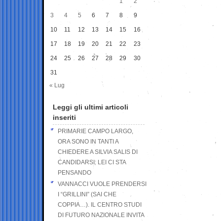
1
2
3
4
5
6
7
8
9
10
11
12
13
14
15
16
17
18
19
20
21
22
23
24
25
26
27
28
29
30
31
« Lug
Leggi gli ultimi articoli
inseriti
PRIMARIE CAMPO LARGO,
ORA SONO IN TANTI A
CHIEDERE A SILVIA SALIS DI
CANDIDARSI: LEI CI STA
PENSANDO
VANNACCI VUOLE PRENDERSI
I “GRILLINI” (SAI CHE
COPPIA…). IL CENTRO STUDI
DI FUTURO NAZIONALE INVITA