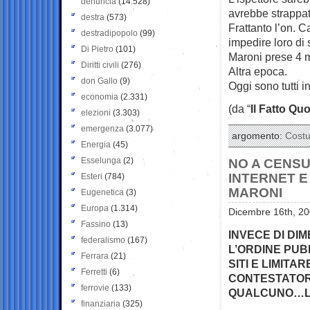
denuncia
(14.528)
avrebbe strappat
destra
(573)
Frattanto l’on. C
destradipopolo
(99)
impedire loro di 
Di Pietro
(101)
Maroni prese 4 m
Diritti civili
(276)
Altra epoca.
don Gallo
(9)
Oggi sono tutti in
economia
(2.331)
(da “
Il Fatto Qu
elezioni
(3.303)
emergenza
(3.077)
argomento:
Cost
Energia
(45)
Esselunga
(2)
NO A CENSU
INTERNET E
Esteri
(784)
MARONI
Eugenetica
(3)
Europa
(1.314)
Dicembre 16th, 20
Fassino
(13)
INVECE DI DI
federalismo
(167)
L’ORDINE PUB
Ferrara
(21)
SITI E LIMITA
Ferretti
(6)
CONTESTATORI
ferrovie
(133)
QUALCUNO…LA 
finanziaria
(325)