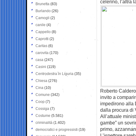
celerino, l’altra
Brunetta
(83)
Burlando
(26)
Camogli
(2)
canile
(4)
Cappello
(8)
Caprotti
(2)
Caritas
(6)
carovita
(170)
casa
(247)
Casini
(119)
Centrodestra in Liguria
(35)
Chiesa
(276)
Cina
(10)
Roberto Calderol
Comune
(342)
invito a comparir
Coop
(7)
impedirono alla D
Cossiga
(7)
dalla procura di
Costume
(5.581)
All’attuale minis
gambe” un sovrin
criminalità
(1.402)
primo, azzannand
democratici e progressisti
(19)
L’ispettore sareb