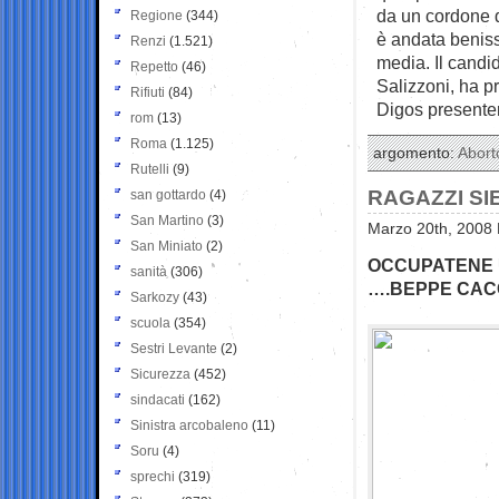
da un cordone d
Regione
(344)
è andata beniss
Renzi
(1.521)
media. Il candi
Repetto
(46)
Salizzoni, ha p
Rifiuti
(84)
Digos presenter
rom
(13)
Roma
(1.125)
argomento:
Abort
Rutelli
(9)
RAGAZZI SI
san gottardo
(4)
San Martino
(3)
Marzo 20th, 2008 
San Miniato
(2)
OCCUPATENE 
sanità
(306)
….BEPPE CACC
Sarkozy
(43)
scuola
(354)
Sestri Levante
(2)
Sicurezza
(452)
sindacati
(162)
Sinistra arcobaleno
(11)
Soru
(4)
sprechi
(319)