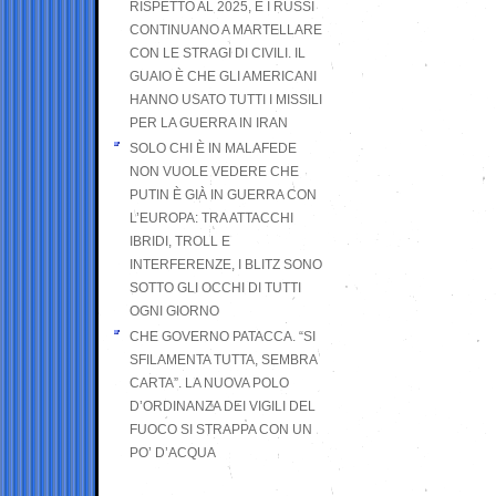
RISPETTO AL 2025, E I RUSSI
CONTINUANO A MARTELLARE
CON LE STRAGI DI CIVILI. IL
GUAIO È CHE GLI AMERICANI
HANNO USATO TUTTI I MISSILI
PER LA GUERRA IN IRAN
SOLO CHI È IN MALAFEDE
NON VUOLE VEDERE CHE
PUTIN È GIÀ IN GUERRA CON
L’EUROPA: TRA ATTACCHI
IBRIDI, TROLL E
INTERFERENZE, I BLITZ SONO
SOTTO GLI OCCHI DI TUTTI
OGNI GIORNO
CHE GOVERNO PATACCA. “SI
SFILAMENTA TUTTA, SEMBRA
CARTA”. LA NUOVA POLO
D’ORDINANZA DEI VIGILI DEL
FUOCO SI STRAPPA CON UN
PO’ D’ACQUA