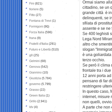
Ormai siamo all
Fini
(821)
cittadino, se un
q
fioriere
(5)
grande città è in
Fitto
(27)
delinquenti, se i
Fontana di Trevi
(1)
sfilata di prostit
Formigoni
(90)
assente e se ne f
Forza Italia
(596)
Se 400 leghisti si
frana
(9)
Lega Nord Mirano
altro che smentit
Fratelli d'Italia
(291)
slogan “Immigrati
Futuro e Libertà
(510)
è una goliardata
g8
(25)
terzo occhio.
Gelmini
(68)
Se però il clima
Genova
(542)
frontale tra i du
Giannino
(10)
12 anni porta ad 
Giustizia
(5.784)
pensano di far d
governo
(5.799)
restringere ulter
Grasso
(22)
In questo caso, 
Green Italia
(1)
internet, misure 
Grillo
(2.941)
non quelli, ovvio
A parte che non è
Idv
(4)