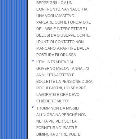
BEPPE GRILLO A UN
CONFRONTO. VANNACCI HA
UNA VOGLIA MATTA DI
PARLARE CON IL FONDATORE
DEL M5S E INTERCETTARE I
DELUSI DA GIUSEPPE CONTE.
I PUNTI DI CONTATTO NON
MANCANO, A PARTIRE DALLA
POSTURA FILORUSSA
L’ITALIA TRADITA DAL
GOVERNO MELONI. ANNA , 72
ANNI; “TRA AFFITTO E
BOLLETTE LA PENSIONE DURA
POCHI GIORNI, HO SEMPRE
LAVORATO E ORA DEVO
CHIEDERE AIUTO”
TRUMP NON DÀ MISSILI
ALL’UCRAINA PERCHÉ NON
NE HA PIÙ PER SÉ : LA
FORNITURA DI RAZZI È
DIMINUITA DI TRE VOLTE