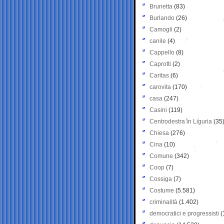
Brunetta
(83)
Burlando
(26)
Camogli
(2)
canile
(4)
Cappello
(8)
Caprotti
(2)
Caritas
(6)
carovita
(170)
casa
(247)
Casini
(119)
Centrodestra in Liguria
(35
Chiesa
(276)
Cina
(10)
Comune
(342)
Coop
(7)
Cossiga
(7)
Costume
(5.581)
criminalità
(1.402)
democratici e progressisti
(