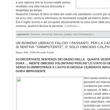
a una signora che la scorsa estate aveva
ereditato una villa mezza diroccata e
disabitata da tempo.
Neanche il tempo di farsi un’idea dei soldi che sarebbero occorsi per
ed ecco che i vicini la informano di movimenti sospetti all’interno delle
Era il luglio scorso e ad occupare abusivamente la casa sono state poc
romena, qualche decina di persone.
Continua »
argomento:
Comune
,
denuncia
,
Genova
,
polizia
,
rom
|
Commenta »
UN ROMENO UBRIACO FALCIO’ I PASSANTI: PER LA CA
SI SENTIVA “ONNIPOTENTE”, E’ SOLO OMICIDIO COLP
Marzo 30th, 2009 Riccardo Fucile
SCONCERTANTE SENTENZA DEI GIUDICI DELLA QUARTA SEZIO
DURA … NIENTE OMICIDIO VOLONTARIO PERCHE’ LO STATO DI 
SENSO DI ONNIPOTENZA E L’AUTO DI GROSSA CILINDRATA IND
GUIDA IMPRUDENTE
Non basta essere ubr
passanti sul marci
condanna per omici
si oppone, di fatto,
contro i pirati dell
sentenza dei giudic
I pm salernitani, n
arrestato per omici
anni che, completam