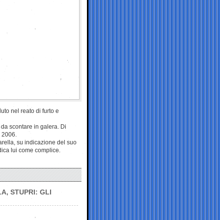
uto nel reato di furto e
 da scontare in galera. Di
e 2006.
farella, su indicazione del suo
dica lui come complice.
A, STUPRI: GLI