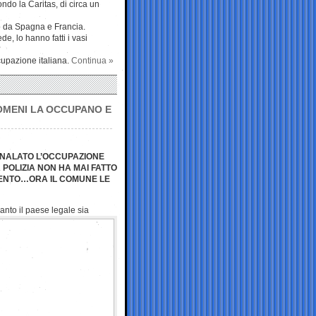
ndo la Caritas, di circa un
ito da Spagna e Francia.
e, lo hanno fatti i vasi
ccupazione italiana.
Continua »
ROMENI LA OCCUPANO E
GNALATO L’OCCUPAZIONE
 POLIZIA NON HA MAI FATTO
CENTO…ORA IL COMUNE LE
anto il paese legale sia