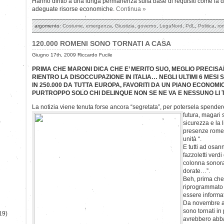
Hanno diritto a una lunga permanenza sulla base di requisiti come la di
adeguate risorse economiche.
Continua »
argomento:
Costume
,
emergenza
,
Giustizia
,
governo
,
LegaNord
,
PdL
,
Politica
,
ro
120.000 ROMENI SONO TORNATI A CASA
Giugno 17th, 2009 Riccardo Fucile
PRIMA CHE MARONI DICA CHE E’ MERITO SUO, MEGLIO PRECISARE
RIENTRO LA DISOCCUPAZIONE IN ITALIA… NEGLI ULTIMI 6 MESI
IN 250.000 DA TUTTA EUROPA, FAVORITI DA UN PIANO ECONOM
PURTROPPO SOLO CHI DELINQUE NON SE NE VA E NESSUNO LI
La notizia viene tenuta forse ancora “segretata”, per potersela spender
futura, magari 
)
sicurezza e la 
presenze romene
unità “.
E tutti ad osa
fazzoletti verd
colonna sonora
dorate…”.
Beh, prima che
riprogrammato n
essere informat
Da novembre ad
sono tornati in
19)
avrebbero abba