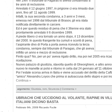
Nel 1997 il tribunale di Fagaras lo aveva condannato a
tre anni di reclusione.
Arrestato il 12 giugno 1997, in prigione ci era rimasto due
anni, fino all’ 11 agosto 1999.
Infatti, la sua seconda condanna, a 3 anni e 3 mesi,
emessa nel 1998 dal tribunale di Brasov, gli era stata
notificata direttamente in carcere.
Ed è per questo residuo di pena che il 36enne era stato
prontamente arrestato il 6 dicembre 1999.
A piede libero ci era tornato un anno dopo, il 13 dicembre
del 2000. In questo frangente tra cumuli e sconti di pena,
l’aspirante divo di Porta a porta aveva ricevuto la terza
condanna, sempre dal tribunale di Faragas, che gli aveva
inflitto un anno e mezzo di reclusione.
Finito qua? No, per un po’ aveva rigato dritto, ma poi nel 2005 era ricad
ricettazione.
Nuovo palazzo di giustizia, stavolta quello di Gheorghieni, e altro anno
nuovo le manette ai polsi e ritorno in cella dal 24 gennaio all’11 ottobr
Poi l’estate scorsa arriva in Italia e viene accusato del delitto della Caf
“amico” Alexandru Loyos che prima si autoaccusa dello stupro e poi in
Continua »
argomento:
Giustizia
,
rom
,
Sicurezza
|
Commenta »
UBRIACHI CHE UCCIDONO AL VOLANTE, RAPINE IN VILL
ITALIANI DICONO BASTA
Febbraio 9th, 2009 Riccardo Fucile