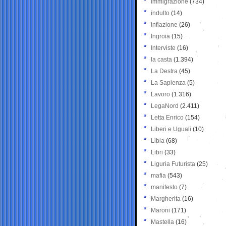
Immigrazione
(734)
indulto
(14)
inflazione
(26)
Ingroia
(15)
Interviste
(16)
la casta
(1.394)
La Destra
(45)
La Sapienza
(5)
Lavoro
(1.316)
LegaNord
(2.411)
Letta Enrico
(154)
Liberi e Uguali
(10)
Libia
(68)
Libri
(33)
Liguria Futurista
(25)
mafia
(543)
manifesto
(7)
Margherita
(16)
Maroni
(171)
Mastella
(16)