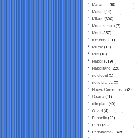
Mattarella
(60)
Meloni
(14)
Milano
(300)
Montezemolo
(7)
Monti
(357)
moschea
(11)
Musso
(10)
Muti
(10)
Napoli
(319)
Napolitano
(220)
no global
(5)
notte bianca
(3)
Nuovo Centrodestra
(2)
Obama
(11)
olimpiadi
(40)
Oliveri
(4)
Pannella
(29)
Papa
(33)
Parlamento
(1.428)