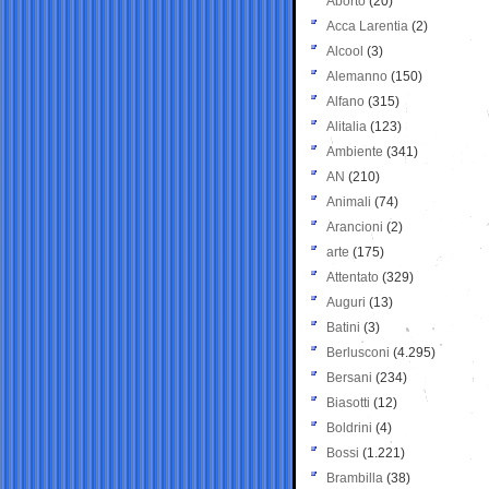
Aborto
(20)
Acca Larentia
(2)
Alcool
(3)
Alemanno
(150)
Alfano
(315)
Alitalia
(123)
Ambiente
(341)
AN
(210)
Animali
(74)
Arancioni
(2)
arte
(175)
Attentato
(329)
Auguri
(13)
Batini
(3)
Berlusconi
(4.295)
Bersani
(234)
Biasotti
(12)
Boldrini
(4)
Bossi
(1.221)
Brambilla
(38)