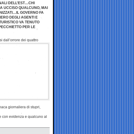
INALI DELL’EST…CHI
A UCCISO QUALCUNO, MAI
NIZZATI…IL GOVERNO FA
ERO DEGLI AGENTI E
TURISTICO VA TENUTO
ECCHIETTO PER LE
esi
dall’orrore dei quattro
naca giornaliera di stupri,
nte con evidenza e qualcuno al