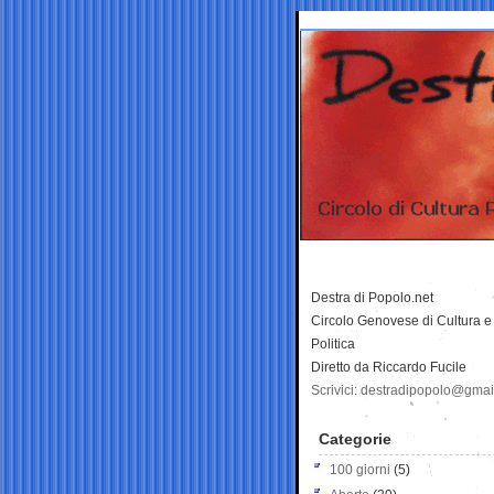
Destra di Popolo.net
Circolo Genovese di Cultura e
Politica
Diretto da Riccardo Fucile
Scrivici: destradipopolo@gma
Categorie
100 giorni
(5)