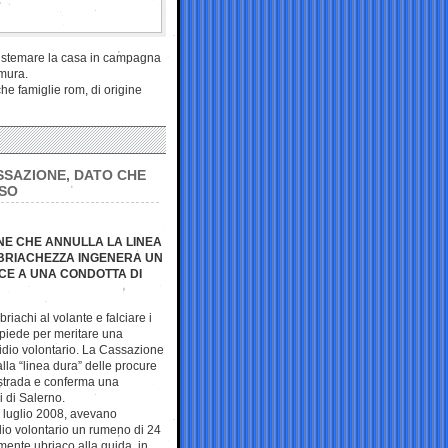
 sistemare la casa in campagna
 mura.
he famiglie rom, di origine
SSAZIONE, DATO CHE
OSO
NE CHE ANNULLA LA LINEA
UBRIACHEZZA INGENERA UN
UCE A UNA CONDOTTA DI
iachi al volante e falciare i
apiede per meritare una
dio volontario. La Cassazione
 alla “linea dura” delle procure
a strada e conferma una
i di Salerno.
el luglio 2008, avevano
dio volontario un rumeno di 24
ente ubriaco alla guida, in