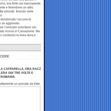
rno, era finito sul marciapiede
nte e ferendone un altro.
utta velocità finendo nelle
io.
 derubricato l’accusa di
he se aggravato.
re l’omicidio volontario nei
entato ricorso in Cassazione. Ma
o condiviso la linea dura e
CCERE
LA CAFFARELLA, ORA RACZ
ERA GIA’ TRE VOLTE E
N ROMANIA
sattamente
un passato da frate.