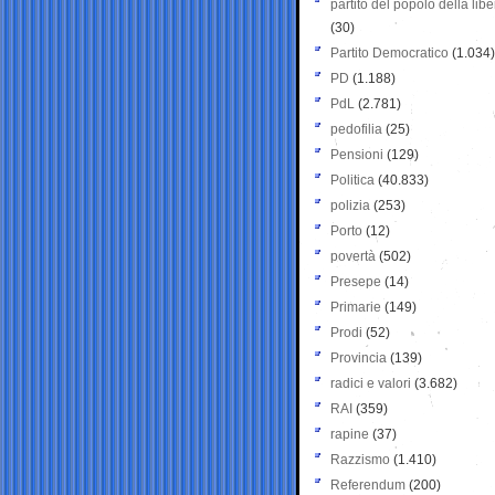
partito del popolo della libe
(30)
Partito Democratico
(1.034)
PD
(1.188)
PdL
(2.781)
pedofilia
(25)
Pensioni
(129)
Politica
(40.833)
polizia
(253)
Porto
(12)
povertà
(502)
Presepe
(14)
Primarie
(149)
Prodi
(52)
Provincia
(139)
radici e valori
(3.682)
RAI
(359)
rapine
(37)
Razzismo
(1.410)
Referendum
(200)