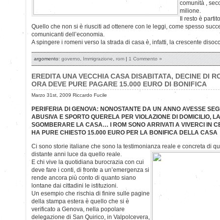
comunità , seco
milione.
Il resto è part
Quello che non si è riusciti ad ottenere con le leggi, come spesso succed
comunicanti dell’economia.
A spingere i romeni verso la strada di casa è, infatti, la crescente diso
argomento:
governo
,
Immigrazione
,
rom
|
1 Commento »
EREDITA UNA VECCHIA CASA DISABITATA, DECINE DI 
ORA DEVE PURE PAGARE 15.000 EURO DI BONIFICA
Marzo 31st, 2009 Riccardo Fucile
PERIFERIA DI GENOVA: NONOSTANTE DA UN ANNO AVESSE SE
ABUSIVA E SPORTO QUERELA PER VIOLAZIONE DI DOMICILIO, LA
SGOMBERARE LA CASA… I ROM SONO ARRIVATI A VIVERCI IN 
HA PURE CHIESTO 15.000 EURO PER LA BONIFICA DELLA CASA
Ci sono storie italiane che sono la testimonianza reale e concreta di
qu
distante anni luce da quello reale.
E chi vive la quotidiana burocrazia con cui
deve fare i conti, di fronte a un’emergenza si
rende ancora più conto di quanto siano
lontane dai cittadini le istituzioni.
Un esempio che rischia di finire sulle pagine
della stampa estera è quello che si è
verificato a Genova, nella popolare
delegazione di San Quirico, in Valpolcevera,