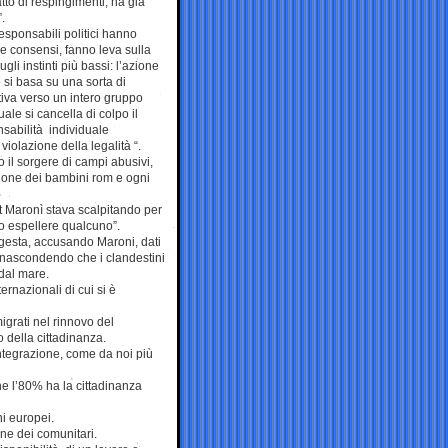
atto di respingimenti, ha già
.
responsabili politici hanno
e consensi, fanno leva sulla
gli instinti più bassi: l’azione
 si basa su una sorta di
tiva verso un intero gruppo
uale si cancella di colpo il
nsabilità individuale
 violazione della legalità “.
 il sorgere di campi abusivi,
zione dei bambini rom e ogni
t Maronì stava scalpitando per
to espellere qualcuno”.
igesta, accusando Maroni, dati
, nascondendo che i clandestini
 dal mare.
ernazionali di cui si è
igrati nel rinnovo del
 della cittadinanza.
integrazione, come da noi più
he l’80% ha la cittadinanza
ni europei.
one dei comunitari.