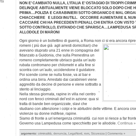
rtà
NON E’ CAMBIATO NULLA, L’ITALIA E’ OSTAGGIO DI TROPPI CRIM
DELINQUE ABITUALMENTE VIENE BLOCCATO SOLO DOPO CHE H
PRIMA…POLIZIA E CARABINIERI SOTTO ORGANICO E MAL ORGA
CHIACCHIERE E LEGGI INUTILI.. OCCORRE AUMENTARE IL NUM
CACCIARE CHI HA PRECEDENTI PENALI, CHI ENTRA CON VISTO 
SOTTO CONTROLLO, EVITANDO CHE SPARISCA…LAMPEDUSA SP
ALLODOLE DI MARONI
Ogni giorno è un bollettino di guerra, a Roma non ci si era ancora ripr
romeni ( più due già agli arresti domiciliari) che
avevano stuprato una 21 enne in compagnia del
fidanzato a Guidonia, che sulla Prenestina un
romeno completamente ubriaco guida un’auto
rubata contromano per chilometri e alla fine si
scontra con un’auto, uccidendone il guidatore.
Poi scende come se nulla fosse, va al bar e
ordina una birra. Arrestato dai carabinieri viene
aggredito da decine di persone e viene sottratto a
stento al linciaggio.
Nella stessa giornata, rapine in villa nel centro
nord con feroci criminali del’est in azione: qua si
tratta di bande ben organizzate, slavi che
studiano con attenzione i colpi e le abitudini delle vittime. E ancora cro
violenze su donne indifese, rapine.
Siamo di fronte a un’emergenza criminalità cui non si riesce a far fro
Governo usa Lampedusa come specchietto per le allodole.
Continua »
argomento:
criminalità
,
denuncia
,
LegaNord
,
rom
,
Sicurezza
|
Commenta »