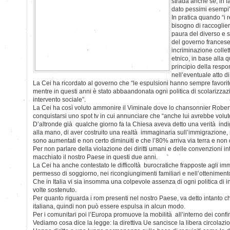
strada anche se, in f
dato pessimi esempi”
In pratica quando “i 
bisogno di raccoglier
paura del diverso e su
del governo francese
incriminazione collet
etnico, in base alla q
principio della respo
nell’eventuale atto di
La Cei ha ricordato al governo che “le espulsioni hanno sempre favorito
mentre in questi anni è stato abbaandonata ogni politica di scolarizza
intervento sociale”.
La Cei ha così voluto ammonire il Viminale dove lo chansonnier Rober
conquistarsi uno spot tv in cui annunciare che “anche lui avrebbe volu
D’altronde già qualche giorno fa la Chiesa aveva detto una verità ind
alla mano, di aver costruito una realtà immaginaria sull’immigrazione
sono aumentati e non certo diminuiti e che l’80% arriva via terra e non
Per non parlare della violazione dei diritti umani e delle convenzioni int
macchiato il nostro Paese in questi due anni.
La Cei ha anche contestato le difficoltà burocratiche frapposte agli imm
permesso di soggiorno, nei ricongiungimenti familiari e nell’ottenimento
Che in Italia vi sia insomma una colpevole assenza di ogni politica di 
volte sostenuto.
Per quanto riguarda i rom presenti nel nostro Paese, va detto intanto c
italiana, quindi non può essere espulsa in alcun modo.
Per i comunitari poi l’Europa promuove la mobilità all’interno dei confi
Vediamo cosa dice la legge: la direttiva Ue sancisce la libera circolazi