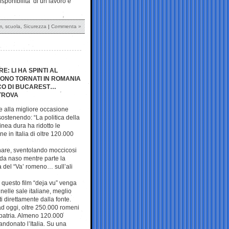
sponibilità di un lavoro e
m
,
scuola
,
Sicurezza
|
Commenta »
: LI HA SPINTI AL
 SONO TORNATI IN ROMANIA
ICO DI BUCAREST…
 TROVA
e alla
migliore occasione
sostenendo: “La politica della
linea dura ha ridotto le
 in Italia di oltre 120.000
nnare, sventolando moccicosi
i da naso mentre parte la
 del “Va’ romeno… sull’ali
 questo film “deja vu” venga
elle sale italiane, meglio
i direttamente dalla fonte.
 oggi, oltre 250.000 romeni
 patria. Almeno 120.000
ndonato l’Italia. Su una