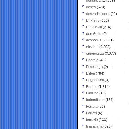
denuncia
(14.528)
destra
(573)
destradipopolo
(99)
Di Pietro
(101)
Diritti civili
(276)
don Gallo
(9)
economia
(2.331)
elezioni
(3.303)
emergenza
(3.077)
Energia
(45)
Esselunga
(2)
Esteri
(784)
Eugenetica
(3)
Europa
(1.314)
Fassino
(13)
federalismo
(167)
Ferrara
(21)
Ferretti
(6)
ferrovie
(133)
finanziaria
(325)