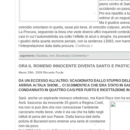
pieno centro di Sale
uccidendo un passa
Poi era ripartito a t
vetrine di un negoz
Ma il giudice aveva
omicidio volontario in quella, assai più lieve, di omicidio colposo, anc
La Procura, seguendo la linea che vede diversi uffici inquirenti contesta
casi in cui l’automobilista sia sotto l’effetto di alcol o droghe, ha pres
i giudici della quarta sezione penale, con la sentenza 13083, non hann
l’interpretazione data dalla procura.
Continua »
argomento:
Giustizia
,
rom
,
Sicurezza
|
Commenta »
ORA IL ROMENO INNOCENTE DIVENTA SANTO E PASTI
Marzo 28th, 2009 Riccardo Fucile
DA UN ECCESSO ALL’ALTRO: SCAGIONATO DALLO STUPRO DEL
ARRIVA AI TALK SHOW… CI SI DIMENTICA CHE ERA STATO IN GAL
CONDANNATO IN QUATTRO CASI PER FURTO E RICETTAZIONE I
Sarà anche un aspirante monaco ortodosso, ma Karol Racz non ha e
Avrà trascorso da innocente 35 giorni a Regina Coeli,
ma non si può dire che non conoscesse l’ambiente
carcerario molto bene, visto il via vai che ha fatto negli
istituti di pena del suo Paese. Dalla banca dati della
polizia di Bucarest sono emerse una serie di condanne
non da poco.