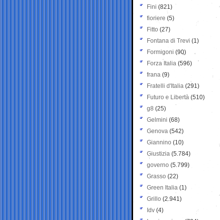
Fini
(821)
fioriere
(5)
Fitto
(27)
Fontana di Trevi
(1)
Formigoni
(90)
Forza Italia
(596)
frana
(9)
Fratelli d'Italia
(291)
Futuro e Libertà
(510)
g8
(25)
Gelmini
(68)
Genova
(542)
Giannino
(10)
Giustizia
(5.784)
governo
(5.799)
Grasso
(22)
Green Italia
(1)
Grillo
(2.941)
Idv
(4)