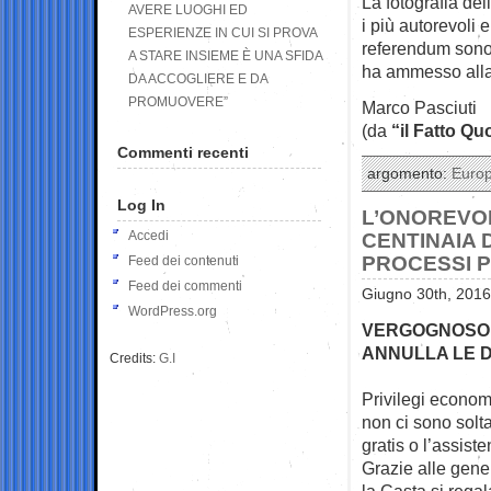
La fotografia del
AVERE LUOGHI ED
i più autorevoli 
ESPERIENZE IN CUI SI PROVA
referendum sono 
A STARE INSIEME È UNA SFIDA
ha ammesso alla 
DA ACCOGLIERE E DA
PROMUOVERE”
Marco Pasciuti
(da
“il Fatto Qu
Commenti recenti
argomento:
Euro
Log In
L’ONOREVOL
Accedi
CENTINAIA 
PROCESSI 
Feed dei contenuti
Feed dei commenti
Giugno 30th, 2016
WordPress.org
VERGOGNOSO 
ANNULLA LE D
Credits:
G.I
Privilegi econom
non ci sono solt
gratis o l’assiste
Grazie alle gene
la Casta si regal