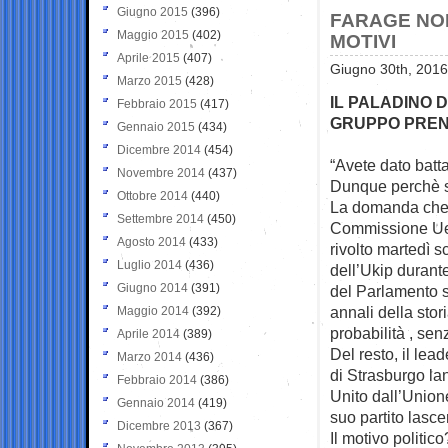
Giugno 2015
(396)
FARAGE NON 
Maggio 2015
(402)
MOTIVI
Aprile 2015
(407)
Giugno 30th, 2016
Marzo 2015
(428)
IL PALADINO 
Febbraio 2015
(417)
GRUPPO PREND
Gennaio 2015
(434)
Dicembre 2014
(454)
“Avete dato batta
Novembre 2014
(437)
Dunque perchè 
Ottobre 2014
(440)
La domanda che i
Settembre 2014
(450)
Commissione Ue
Agosto 2014
(433)
rivolto martedì 
Luglio 2014
(436)
dell’Ukip durant
Giugno 2014
(391)
del Parlamento s
annali della sto
Maggio 2014
(392)
probabilità , se
Aprile 2014
(389)
Del resto, il lea
Marzo 2014
(436)
di Strasburgo lan
Febbraio 2014
(386)
Unito dall’Unione
Gennaio 2014
(419)
suo partito lasce
Dicembre 2013
(367)
Il motivo politic