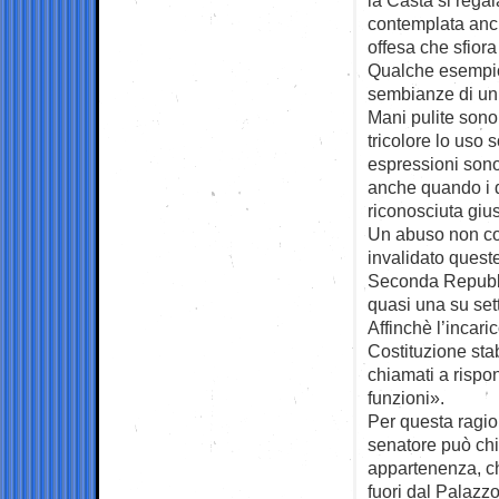
contemplata anche
offesa che sfiora
Qualche esempi
sembianze di un 
Mani pulite sono
tricolore lo uso s
espressioni sono
anche quando i di
riconosciuta gius
Un abuso non cos
invalidato queste
Seconda Repubbli
quasi una su set
Affinchè l’incari
Costituzione st
chiamati a rispon
funzioni».
Per questa ragion
senatore può chie
appartenenza, che
fuori dal Palazzo