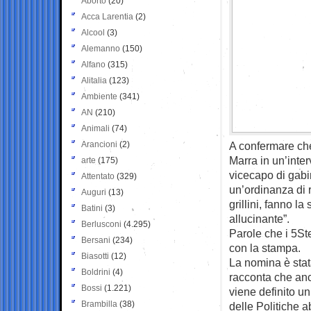
Aborto
(20)
Acca Larentia
(2)
Alcool
(3)
Alemanno
(150)
Alfano
(315)
Alitalia
(123)
Ambiente
(341)
AN
(210)
Animali
(74)
Arancioni
(2)
A confermare che
Marra in un’inte
arte
(175)
vicecapo di gabi
Attentato
(329)
un’ordinanza di r
Auguri
(13)
grillini, fanno l
Batini
(3)
allucinante”.
Berlusconi
(4.295)
Parole che i 5Ste
Bersani
(234)
con la stampa.
Biasotti
(12)
La nomina è stat
Boldrini
(4)
racconta che an
Bossi
(1.221)
viene definito u
Brambilla
(38)
delle Politiche 