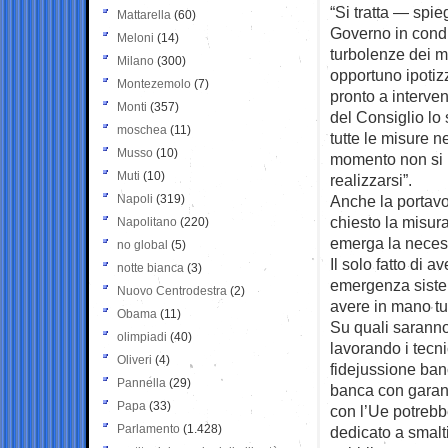
“Si tratta — spi
Mattarella
(60)
Governo in condiz
Meloni
(14)
turbolenze dei me
Milano
(300)
opportuno ipotizz
Montezemolo
(7)
pronto a interven
Monti
(357)
del Consiglio lo 
moschea
(11)
tutte le misure n
Musso
(10)
momento non si r
Muti
(10)
realizzarsi”.
Napoli
(319)
Anche la portavo
chiesto la misura
Napolitano
(220)
emerga la necess
no global
(5)
Il solo fatto di 
notte bianca
(3)
emergenza sistemi
Nuovo Centrodestra
(2)
avere in mano tut
Obama
(11)
Su quali saranno
olimpiadi
(40)
lavorando i tecni
Oliveri
(4)
fidejussione banc
Pannella
(29)
banca con garanz
Papa
(33)
con l’Ue potrebb
Parlamento
(1.428)
dedicato a smalti