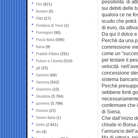
possibilità di at
Fini
(821)
sui debiti delle 
fioriere
(5)
qualora ce ne fo
Fitto
(27)
scudo che potrà a
Fontana di Trevi
(1)
di euro, da attiv
Formigoni
(90)
Da qui il dolce e
Forza Italia
(596)
Perchè da una par
commissione vien
frana
(9)
come un “success
Fratelli d'Italia
(291)
per testare il pe
Futuro e Libertà
(510)
velocità nell’av
g8
(25)
concessione stess
Gelmini
(68)
sistema bancario
Genova
(542)
Perchè presuppone
Giannino
(10)
sebbene fonti go
Giustizia
(5.784)
necessariamente c
governo
(5.799)
confermare che i
Grasso
(22)
di Siena.
Che dall’inizio 
Green Italia
(1)
chiude in Borsa 
Grillo
(2.941)
l’annuncio dell’
Idv
(4)
Ma di vittoria, pr