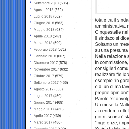
Settembre 2018
(586)
Agosto 2018
(362)
Luglio 2018
(562)
totale tra il sin
Giugno 2018
(563)
amministrativa, 
Maggio 2018
(634)
Cinquestelle nel
Aprile 2018
(547)
Il sindaco si dic
Marzo 2018
(599)
Soltanto un mese
Febbraio 2018
(571)
su una presunta l
Nella relazione s
Gennaio 2018
(607)
in commissione, s
Dicembre 2017
(578)
consiglieri comun
Novembre 2017
(632)
realizzare “le lor
Ottobre 2017
(579)
esempio “in gare
Settembre 2017
(456)
e di un clima lav
Agosto 2017
(368)
proprie opinioni”
Luglio 2017
(450)
Parole “sconvolg
Giugno 2017
(468)
Un mese fa Malti
Maggio 2017
(460)
accendere i rifle
Aprile 2017
(439)
giorni scorsi è s
“Ingerenze, impr
Marzo 2017
(480)
Scrive la Maltin
Febbraio 2017
(420)