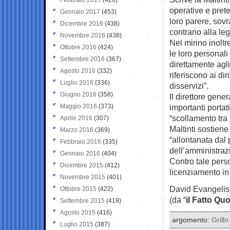
operative e prete
Gennaio 2017
(453)
loro parere, sovr
Dicembre 2016
(438)
contrario alla le
Novembre 2016
(438)
Nel mirino inoltr
Ottobre 2016
(424)
le loro personali
Settembre 2016
(367)
direttamente agl
Agosto 2016
(332)
riferiscono ai di
Luglio 2016
(336)
disservizi”.
Giugno 2016
(358)
Il direttore gener
Maggio 2016
(373)
importanti portat
“scollamento tra 
Aprile 2016
(307)
Maltinti sostiene
Marzo 2016
(369)
“allontanata dal
Febbraio 2016
(335)
dell’amministraz
Gennaio 2016
(404)
Contro tale pers
Dicembre 2015
(412)
licenziamento in 
Novembre 2015
(401)
David Evangelist
Ottobre 2015
(422)
(da “
il Fatto Qu
Settembre 2015
(419)
Agosto 2015
(416)
argomento:
Grillo
Luglio 2015
(387)