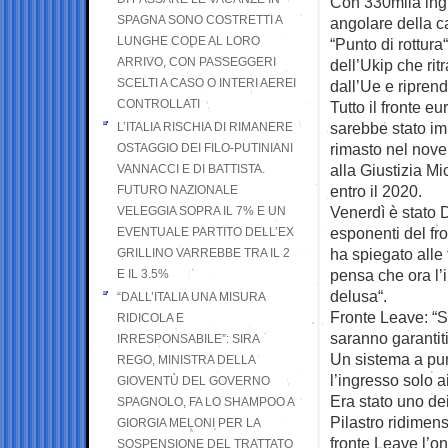
Con 330mila ingre
SPAGNA SONO COSTRETTI A
angolare della ca
LUNGHE CODE AL LORO
“Punto di rottura
ARRIVO, CON PASSEGGERI
dell’Ukip che rit
SCELTI A CASO O INTERI AEREI
dall’Ue e riprende
CONTROLLATI
Tutto il fronte e
sarebbe stato imp
L’ITALIA RISCHIA DI RIMANERE
rimasto nel nover
OSTAGGIO DEI FILO-PUTINIANI
alla Giustizia M
VANNACCI E DI BATTISTA.
entro il 2020.
FUTURO NAZIONALE
Venerdì è stato 
VELEGGIA SOPRA IL 7% E UN
esponenti del fr
EVENTUALE PARTITO DELL’EX
ha spiegato alle
GRILLINO VARREBBE TRA IL 2
pensa che ora l’
E IL 3.5%
delusa“.
“DALL’ITALIA UNA MISURA
Fronte Leave: “St
RIDICOLA E
saranno garantiti
IRRESPONSABILE”: SIRA
Un sistema a punt
REGO, MINISTRA DELLA
l’ingresso solo ai
GIOVENTÙ DEL GOVERNO
Era stato uno dei
SPAGNOLO, FA LO SHAMPOO A
Pilastro ridimen
GIORGIA MELONI PER LA
fronte Leave l’on
SOSPENSIONE DEL TRATTATO