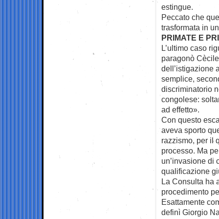
estingue.
Peccato che que
trasformata in u
PRIMATE E PR
L’ultimo caso ri
paragonò Cècile
dell’istigazione 
semplice, second
discriminatorio n
congolese: solta
ad effetto».
Con questo escam
aveva sporto que
razzismo, per il 
processo. Ma per 
un’invasione di c
qualificazione gi
La Consulta ha a
procedimento pen
Esattamente com
definì Giorgio N