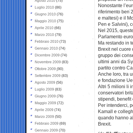
Agosto 2010
(75)
Nonostante l’euro
Luglio 2010
(86)
riferimento ben 2
Giugno 2010
(76)
e maltesi) e il 
Maggio 2010
(75)
Pen e Salvini), c
Aprile 2010
(66)
Nel 2015, queste
Marzo 2010
(79)
Parlamento europ
Febbraio 2010
(73)
Ma restando in te
Gennaio 2010
(74)
Brexit nel cuore 
gruppo dei conse
Dicembre 2009
(74)
ultimi anni da Sy
Novembre 2009
(83)
partito contro C
Ottobre 2009
(90)
Anche loro, tra u
Settembre 2009
(83)
e fondazione Ue,
Agosto 2009
(56)
Altri 5 milioni 
Luglio 2009
(83)
conservatori bri
Giugno 2009
(76)
stipendi, benefit 
Maggio 2009
(72)
Per intenderci, 
Aprile 2009
(74)
Kamall e collegh
Marzo 2009
(50)
quando hanno alza
Brexit.
Febbraio 2009
(69)
Gennaio 2009
(70)