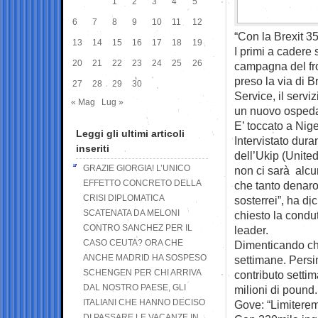
1
2
3
4
5
6
7
8
9
10
11
12
“Con la Brexit 3
13
14
15
16
17
18
19
I primi a cadere 
20
21
22
23
24
25
26
campagna del fro
preso la via di B
27
28
29
30
Service, il servi
« Mag
Lug »
un nuovo ospedale
E’ toccato a Nige
Leggi gli ultimi articoli
Intervistato dura
inseriti
dell’Ukip (Unit
GRAZIE GIORGIA! L’UNICO
non ci sarà alcun
EFFETTO CONCRETO DELLA
che tanto denaro
CRISI DIPLOMATICA
sosterrei”, ha d
SCATENATA DA MELONI
chiesto la condut
CONTRO SANCHEZ PER IL
leader.
CASO CEUTA? ORA CHE
Dimenticando ch
ANCHE MADRID HA SOSPESO
settimane. Persino
SCHENGEN PER CHI ARRIVA
contributo setti
DAL NOSTRO PAESE, GLI
milioni di pound.
ITALIANI CHE HANNO DECISO
Gove: “Limiterem
DI PASSARE LE VACANZE IN