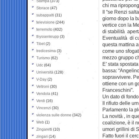
Stampa
(373)
chi ma ripropon
Storace
(47)
Il “se Renzi salt
subappalti
(31)
giorno dopo la ba
televisione
(244)
vertice con la Me
terremoto
(402)
di stabilità aper
thyssenkrupp
(3)
Eventualità di cu
Tibet
(2)
questa mattina a
come uno sfogato
tredicesima
(3)
mezzo gruppo che
Turismo
(62)
E’ stata spostat
Udc
(64)
bassa: “Angelin
Università
(128)
sopravvivere. Pe
V-Day
(2)
ottiene con un g
Veltroni
(30)
Franceschini”.
Vendola
(41)
Un dato di fondo
Verdi
(16)
Il rifiuto delle u
Vincenzi
(30)
Parlamento la ple
violenza sulle donne
(342)
La novità , in qu
coalizione, è il
Web
(1)
umori grillini di 
Zingaretti
(10)
Fatto fuori il cer
zingari
(14)