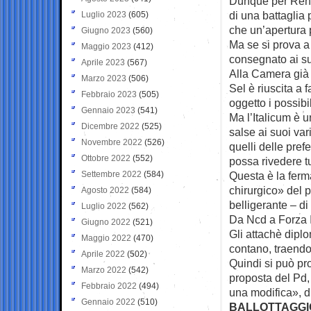
Dunque per Renzi
di una battaglia 
Luglio 2023
(605)
che un’apertura 
Giugno 2023
(560)
Ma se si prova a r
Maggio 2023
(412)
consegnato ai su
Aprile 2023
(567)
Alla Camera già 
Marzo 2023
(506)
Sel è riuscita a
Febbraio 2023
(505)
oggetto i possibil
Gennaio 2023
(541)
Ma l’Italicum è u
Dicembre 2022
(525)
salse ai suoi vari
Novembre 2022
(526)
quelli delle pref
Ottobre 2022
(552)
possa rivedere t
Settembre 2022
(584)
Questa è la ferm
chirurgico» del p
Agosto 2022
(584)
belligerante – di t
Luglio 2022
(562)
Da Ncd a Forza It
Giugno 2022
(521)
Gli attachè diplo
Maggio 2022
(470)
contano, traendo
Aprile 2022
(502)
Quindi si può pr
Marzo 2022
(542)
proposta del Pd,
Febbraio 2022
(494)
una modifica», di
Gennaio 2022
(510)
BALLOTTAGGIO