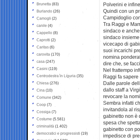
Polverini e infi
Brunetta
(83)
Quindi con un pr
Burlando
(26)
Campidoglio con 
Camogli
(2)
Tra Raggi e Marr
canile
(4)
sindaco e anche 
Cappello
(8)
sindaco insieme a
Caprotti
(2)
vicecapo di gabin
Caritas
(6)
suoi incarichi p
carovita
(170)
nomina ponderat
casa
(247)
dire che, se facc
Casini
(119)
Nel frattempo inf
Centrodestra in Liguria
(35)
Raggi fa sapere
Dalle parole del
Chiesa
(276)
dallo staff a Vir
Cina
(10)
revocare la nomi
Comune
(342)
Sembra infatti c
Coop
(7)
invitandola al ri
Cossiga
(7)
gabinetto non è d
Costume
(5.581)
spesa che spetta
criminalità
(1.402)
gabinetto con po
democratici e progressisti
(19)
impedisce di pre