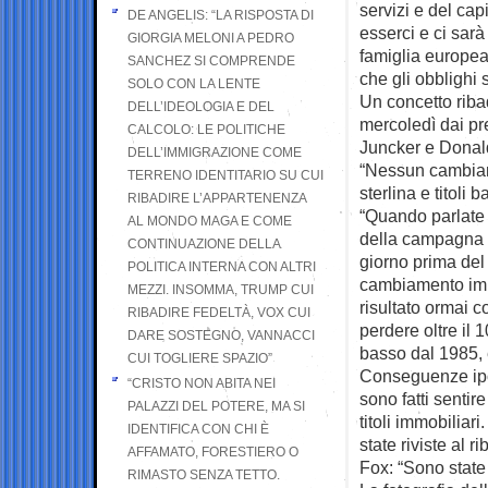
servizi e del cap
DE ANGELIS: “LA RISPOSTA DI
esserci e ci sar
GIORGIA MELONI A PEDRO
famiglia europea
SANCHEZ SI COMPRENDE
che gli obblighi 
SOLO CON LA LENTE
Un concetto ribad
DELL’IDEOLOGIA E DEL
mercoledì dai p
CALCOLO: LE POLITICHE
Juncker e Donal
DELL’IMMIGRAZIONE COME
“Nessun cambiame
TERRENO IDENTITARIO SU CUI
sterlina e titoli b
RIBADIRE L’APPARTENENZA
“Quando parlate 
AL MONDO MAGA E COME
della campagna p
CONTINUAZIONE DELLA
giorno prima del
POLITICA INTERNA CON ALTRI
cambiamento imp
MEZZI. INSOMMA, TRUMP CUI
risultato ormai c
RIBADIRE FEDELTÀ, VOX CUI
perdere oltre il 
DARE SOSTEGNO, VANNACCI
basso dal 1985, 
CUI TOGLIERE SPAZIO”
Conseguenze ipoti
“CRISTO NON ABITA NEI
sono fatti senti
PALAZZI DEL POTERE, MA SI
titoli immobiliar
IDENTIFICA CON CHI È
state riviste al r
AFFAMATO, FORESTIERO O
Fox: “Sono state
RIMASTO SENZA TETTO.