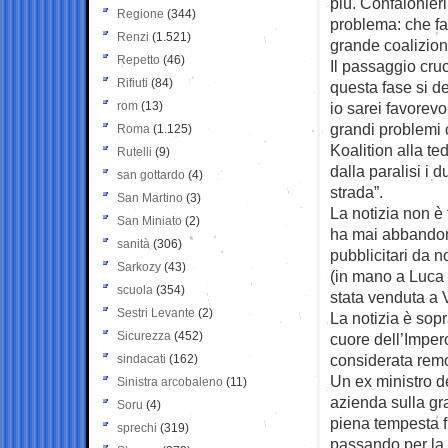
più. Confalonier
Regione
(344)
problema: che fa
Renzi
(1.521)
grande coalizion
Repetto
(46)
Il passaggio cruc
Rifiuti
(84)
questa fase si d
rom
(13)
io sarei favorev
grandi problemi 
Roma
(1.125)
Koalition alla t
Rutelli
(9)
dalla paralisi i 
san gottardo
(4)
strada”.
San Martino
(3)
La notizia non è
San Miniato
(2)
ha mai abbandonat
sanità
(306)
pubblicitari da no
Sarkozy
(43)
(in mano a Luca L
scuola
(354)
stata venduta a 
Sestri Levante
(2)
La notizia è sopr
Sicurezza
(452)
cuore dell’Impero
considerata remo
sindacati
(162)
Un ex ministro de
Sinistra arcobaleno
(11)
azienda sulla gra
Soru
(4)
piena tempesta f
sprechi
(319)
passando per la 