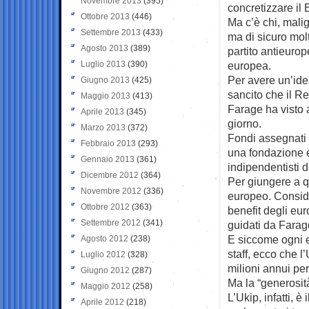
Novembre 2013
(395)
concretizzare il 
Ottobre 2013
(446)
Ma c’è chi, mali
Settembre 2013
(433)
ma di sicuro molt
Agosto 2013
(389)
partito antieurop
Luglio 2013
(390)
europea.
Per avere un’ide
Giugno 2013
(425)
sancito che il R
Maggio 2013
(413)
Farage ha visto 
Aprile 2013
(345)
giorno.
Marzo 2013
(372)
Fondi assegnati 
Febbraio 2013
(293)
una fondazione e
Gennaio 2013
(361)
indipendentisti d
Dicembre 2012
(364)
Per giungere a qu
Novembre 2012
(336)
europeo. Consider
Ottobre 2012
(363)
benefit degli eur
Settembre 2012
(341)
guidati da Farag
E siccome ogni e
Agosto 2012
(238)
staff, ecco che l
Luglio 2012
(328)
milioni annui per
Giugno 2012
(287)
Ma la “generosità
Maggio 2012
(258)
L’Ukip, infatti, 
Aprile 2012
(218)