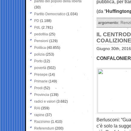
pubblica, per tran
partito del popolo della libertà
(30)
(da “
Huffington
Partito Democratico
(1.034)
PD
(1.188)
argomento:
Renzi
PdL
(2.781)
IL CENTRO
pedofilia
(25)
COALIZIONE
Pensioni
(129)
Politica
(40.855)
Giugno 30th, 2016
polizia
(253)
CONFALONIERI
Porto
(12)
povertà
(502)
Presepe
(14)
Primarie
(149)
Prodi
(52)
Provincia
(139)
radici e valori
(3.682)
RAI
(359)
rapine
(37)
Berlusconi: “Gua
Razzismo
(1.410)
c’è solo la sugg
Referendum
(200)