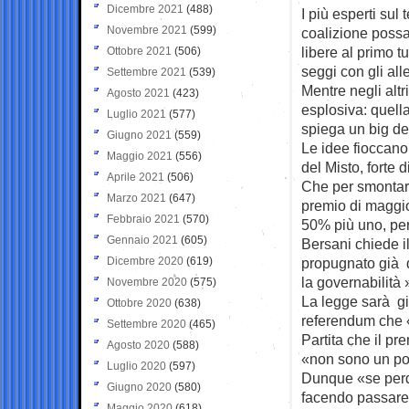
Dicembre 2021
(488)
I più esperti su
Novembre 2021
(599)
coalizione possa
libere al primo t
Ottobre 2021
(506)
seggi con gli alle
Settembre 2021
(539)
Mentre negli altri
Agosto 2021
(423)
esplosiva: quella
Luglio 2021
(577)
spiega un big del
Giugno 2021
(559)
Le idee fioccano
Maggio 2021
(556)
del Misto, forte 
Aprile 2021
(506)
Che per smontare
Marzo 2021
(647)
premio di maggio
Febbraio 2021
(570)
50% più uno, per
Gennaio 2021
(605)
Bersani chiede il
Dicembre 2020
(619)
propugnato già d
la governabilità »
Novembre 2020
(575)
La legge sarà giu
Ottobre 2020
(638)
referendum che «n
Settembre 2020
(465)
Partita che il pr
Agosto 2020
(588)
«non sono un poll
Luglio 2020
(597)
Dunque «se perd
Giugno 2020
(580)
facendo passare i
Maggio 2020
(618)