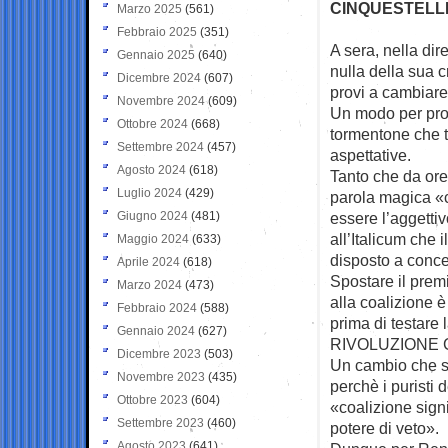
CINQUESTELL
Marzo 2025
(561)
Febbraio 2025
(351)
A sera, nella di
Gennaio 2025
(640)
nulla della sua
c
Dicembre 2024
(607)
provi a cambiare 
Novembre 2024
(609)
Un modo per pro
Ottobre 2024
(668)
tormentone che t
Settembre 2024
(457)
aspettative.
Agosto 2024
(618)
Tanto che da ore
Luglio 2024
(429)
parola magica «
Giugno 2024
(481)
essere l’aggettiv
all’Italicum che 
Maggio 2024
(633)
disposto a conc
Aprile 2024
(618)
Spostare il prem
Marzo 2024
(473)
alla coalizione è
Febbraio 2024
(588)
prima di testare 
Gennaio 2024
(627)
RIVOLUZIONE
Dicembre 2023
(503)
Un cambio che sa
Novembre 2023
(435)
perchè i puristi 
Ottobre 2023
(604)
«coalizione signif
Settembre 2023
(460)
potere di veto».
Agosto 2023
(641)