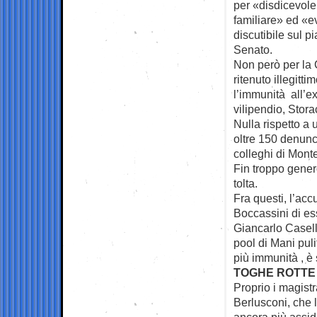
per «disdicevole
familiare» ed «ev
discutibile sul p
Senato.
Non però per la 
ritenuto illegitt
l’immunità all’e
vilipendio, Stora
Nulla rispetto a
oltre 150 denunce
colleghi di Mont
Fin troppo gener
tolta.
Fra questi, l’ac
Boccassini di es
Giancarlo Caselli
pool di Mani puli
più immunità , è 
TOGHE ROTTE
Proprio i magistra
Berlusconi, che l
ancora più assid