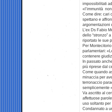
impossibilitati a
«l’immunità non 
Come dire: cari 
spettano e affron
argomentazioni 
L’ex Ds Fabio Mu
dello “stronzo” a
riportato le sue 
Per Montecitorio 
parlamentari: «Lo
contenere giudiz
In passato anche 
più riprese dal c
Come quando ass
minaccia per aver
terronaccio par
semplicemente «u
Va ascritto al ce
affettuose parole
uso soltanto per 
Condannato a un a