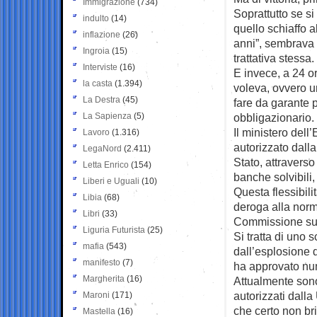
Immigrazione
(734)
Soprattutto se s
indulto
(14)
quello schiaffo 
inflazione
(26)
anni”, sembrava 
Ingroia
(15)
trattativa stessa.
Interviste
(16)
E invece, a 24 or
la casta
(1.394)
voleva, ovvero u
La Destra
(45)
fare da garante p
La Sapienza
(5)
obbligazionario.
Il ministero del
Lavoro
(1.316)
autorizzato dall
LegaNord
(2.411)
Stato, attraverso
Letta Enrico
(154)
banche solvibili
Liberi e Uguali
(10)
Questa flessibili
Libia
(68)
deroga alla norm
Libri
(33)
Commissione sugl
Liguria Futurista
(25)
Si tratta di uno 
mafia
(543)
dall’esplosione d
manifesto
(7)
ha approvato num
Margherita
(16)
Attualmente sono
autorizzati dalla
Maroni
(171)
che certo non bri
Mastella
(16)