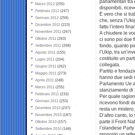
parlamentari tra 
Marzo 2012
(255)
disponibili, ricev
Febbraio 2012
(247)
È vero che si tra
Gennaio 2012
(259)
che, senza l’Ukip
Dicembre 2011
(223)
fatto l’intero fin
Novembre 2011
(267)
A chiudere le voc
Ottobre 2011
(283)
ci sono poi due 
fondo, quanto piu
Settembre 2011
(268)
l’Ukip, tra un’in
Agosto 2011
(155)
costituito un par
Luglio 2011
(204)
collegata.
Giugno 2011
(262)
Partito e fondaz
Maggio 2011
(273)
hanno due sedi d
Aprile 2011
(248)
Parlamento Ue a
Marzo 2011
(255)
stanziamento di 2
Febbraio 2011
(233)
Per quale ragione
Gennaio 2011
(253)
ricevono fondi d
Dicembre 2010
(237)
resta un mistero.
D’altro canto, lo
Novembre 2010
(187)
parte il Front Na
Ottobre 2010
(157)
l’olandese Party
Settembre 2010
(148)
proposto un refe