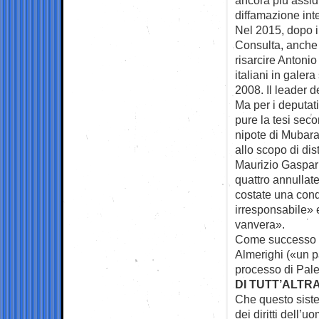
diffamazione inte
Nel 2015, dopo il
Consulta, anche 
risarcire Antonio
italiani in galer
2008. Il leader d
Ma per i deputat
pure la tesi sec
nipote di Mubarak
allo scopo di dist
Maurizio Gasparri
quattro annullat
costate una cond
irresponsabile»
vanvera».
Come successo a 
Almerighi («un p
processo di Pal
DI TUTT’ALTR
Che questo siste
dei diritti dell’u