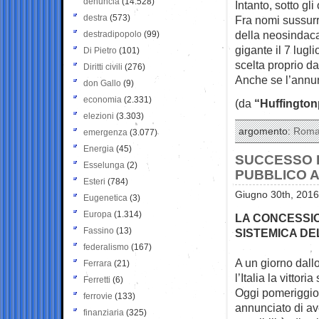
denuncia
(14.528)
Intanto, sotto gl
destra
(573)
Fra nomi sussurra
della neosindaca
destradipopolo
(99)
gigante il 7 lugl
Di Pietro
(101)
scelta proprio da
Diritti civili
(276)
Anche se l’annun
don Gallo
(9)
economia
(2.331)
(da
“Huffington
elezioni
(3.303)
argomento:
Rom
emergenza
(3.077)
Energia
(45)
SUCCESSO D
Esselunga
(2)
PUBBLICO A
Esteri
(784)
Giugno 30th, 2016
Eugenetica
(3)
Europa
(1.314)
LA CONCESSIO
Fassino
(13)
SISTEMICA DE
federalismo
(167)
A un giorno dall
Ferrara
(21)
l’Italia la vittoria
Ferretti
(6)
Oggi pomeriggio
ferrovie
(133)
annunciato di ave
finanziaria
(325)