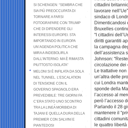
cittadini britanni
SI SCHENGEN: “SEMBRA CHE
lavorare nell’Ue”
SIA PIÙ PREOCCUPATA DI
sindaco di Londr
TORNARE A FARSI
Dimenticandosi di
FOTOGRAFARE CON TRUMP
Bruxelles contin
CHE DI DIFENDERE GLI
“I cittadini del
INTERESSI EUROPEI. STA
diritti garantiti
IMPORTANDO IN EUROPA
la campagna degli
UN’AGENDA POLITICA CHE
dell’assistenza s
MIRA A INDEBOLIRLA
Johnson: “Rester
DALL’INTERNO. MA È RIMASTA
circolazione dei c
PIUTTOSTO ISOLATA”
Le trattative non
MELONI SI È INFILATA DA SOLA
un’altra delle p
NEL TUNNEL. L’ESCALATION
cui Londra mante
DI TENSIONE CON IL
sponde della Man
GOVERNO SPAGNOLO ERA
l’accesso al mer
PREVEDIBILE: TRE GIORNI FA
però l’accesso dei
C’ERA STATO UNO SCONTRO
Parlando il 28 g
TRA LA LINEA MORBIDA DI
mantenere il “pri
TAJANI E QUELLA DURA DELLA
cittadini comunit
PREMIER CON SALVINI E
le quattro libert
PIANTEDOSI