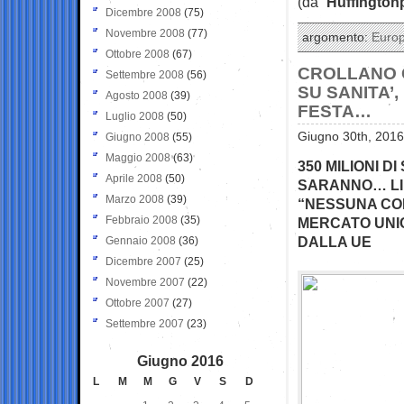
(da “
Huffington
Dicembre 2008
(75)
Novembre 2008
(77)
argomento:
Euro
Ottobre 2008
(67)
CROLLANO G
Settembre 2008
(56)
SU SANITA’
Agosto 2008
(39)
FESTA…
Luglio 2008
(50)
Giugno 30th, 2016
Giugno 2008
(55)
Maggio 2008
(63)
350 MILIONI D
Aprile 2008
(50)
SARANNO… LIM
Marzo 2008
(39)
“NESSUNA CO
Febbraio 2008
(35)
MERCATO UNIC
DALLA UE
Gennaio 2008
(36)
Dicembre 2007
(25)
Novembre 2007
(22)
Ottobre 2007
(27)
Settembre 2007
(23)
Giugno 2016
L
M
M
G
V
S
D