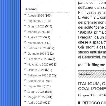
partito con l’uo
dell’aziendalizz
Archivi
Fininvest e senza
Agosto 2026
(160)
E Verdini? È con
Luglio 2026
(613)
del premier non s
Giugno 2026
(545)
del solito “bene
“stabilità prima
Maggio 2026
(402)
I verdiani da un 
Aprile 2026
(591)
difese a spada tr
Marzo 2026
(641)
Già pronti a osa
Febbraio 2026
(617)
stesso entusiasm
Gennaio 2026
(652)
di Berlusconi, ch
Dicembre 2025
(627)
(da
“Huffington
Novembre 2025
(668)
Ottobre 2025
(651)
argomento:
Forza 
Settembre 2025
(662)
Agosto 2025
(669)
ITALICUM, C
Luglio 2025
(671)
COALIZION
Giugno 2025
(573)
Giugno 30th, 2016
Maggio 2025
(591)
IL RITOCCO C
Aprile 2025
(622)