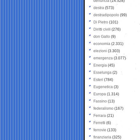
denuncia
(14.528)
destra
(573)
destradipopolo
(99)
Di Pietro
(101)
Diritti civili
(276)
don Gallo
(9)
economia
(2.331)
elezioni
(3.303)
emergenza
(3.077)
Energia
(45)
Esselunga
(2)
Esteri
(784)
Eugenetica
(3)
Europa
(1.314)
Fassino
(13)
federalismo
(167)
Ferrara
(21)
Ferretti
(6)
ferrovie
(133)
finanziaria
(325)