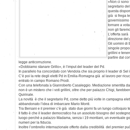
«Non ci sono 
segretario de
questa disponi
già si frega l
governissimo t
tornare a vot
non gli farem
L’offerta sarà
direzione del p
Gli uomini di 
singole propos
grillini e tene
partire dal con
legge anticorruzione.
«Dobbiamo stanare Grillo», è l’imput del leader del Pd.
In parallelo ha concordato con Vendola che sia proprio il leader di Sel 
C’è poi la rete degli eletti Pd in Emilia-Romagna già al lavoro per ricu
entrato in campo Romano Prodi.
Con una telefonata a Gianroberto Casaleggio. Mediazione smentita dal
non è un mistero che i voti grillini, oltre che per palazzo Chigi, farebb
Quirinale.
La novità è che il segretario Pd, come detto più volte in campagna elett
abbandonato l’idea di imbarcare Mario Monti.
Tra Bersani e il premier c’è già stato due giorni fa un lungo colloquio t
Il fatto è che il leader democratico ha un assoluto bisogno del sostegno
luogo perchè a palazzo Madama, senza i 19 montiani, un eventuale g
numeri per la fiducia.
Inoltre l’ombrello internazionale offerto dalla credibilità del premier può 