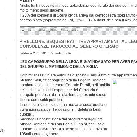
E Monti?
Anche lui ha pescato in modo abbastanza equilibrato dai due poli, anch
molto meno soddisfacente.
Il 23% dei consensi di Scelta civica arriva dal centrodestra (soprattutto
centrosinistra (soprattutto dal Pd, 13%), il 17% dall’Udc e ben il 42% da
argomento:
elezioni
,
Grillo
|
Commenta »
PIRELLONE, SEQUESTRATI TRE APPARTAMENTI AL LEG
CONSULENZE TAROCCO AL GENERO OPERAIO
Febbraio 28th, 2013 Riccardo Fucile
L’EX CAPOGRUPPO DELLA LEGA E’ GIA’ INDAGATO PER AVER PA
DEL GRUPPO IL MATRIMONIO DELLA FIGLIA
)
Il gip milanese Chiara Valori ha disposto il sequestro di tre appartament
Stefano Galli, ex capogruppo della Lega in Regione
Lombardia, e a suo genero Corrado Paroli, nell’ambito
dell’inchiesta in cui l’esponente del Carroccio è
indagato per peculato in relazione a presunte spese
illecite con i soldi pubblici.
Il sequestro si riferisce a una nuova accusa: quella di
truffa aggravata per l’erogazione indebita di fondi
pubblici.
Secondo la ricostruzione del procuratore aggiunto
Alfredo Robledo e del pm Paolo Filippini, con i soldi
pubblici Galli avrebbe fatto avere una consulenza da
19)
196mila euro al genero.