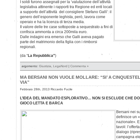
I soldi furono assegnati per la ‘valutazione dell’attività
legislativa attinente i rapporti tra Regione ed enti locali
a supporto dell’attività del consigliere Stefano Gallì’: il
genero dell’esponente leghista, però, lavora come
operaio e ha la licenza di terza media.
Il valore delle tre case sottoposte a sequestrato a fini di
confisca ammonta a circa 200mila euro.
Dalle indagini era emerso che Galli aveva pagato
parte del matrimonio della figlia con i rimborsi
regionali.
(da “
La Repubblica”
)
argomento:
Giustizia
,
LegaNord
|
Commenta »
MA BERSANI NON VUOLE MOLLARE: “SI’ A CINQUESTE
VIA”
Febbraio 28th, 2013 Riccardo Fucile
L’IDEA DEL MANDATO ESPLORATIVO… NON SI ESCLUDE CHE DO
GIOCO LETTA E BARCA
Bersani nei su
definisce un 
nazionale». E 
tavoli: l’offer
dialogo (ripr
campagna elet