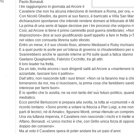
rtà
Paolo Bonaiuti.
I tre raggiungono in giornata ad Arcore il
Cavaliere che non ha alcuna intenzione di rientrare a Roma, per ora, 
Con Nicolò Ghedini, da giorni al suo fianco, è barricato a Villa San Mar
dichiarazioni spontanee che intende rendere domani al tribunale di Mi
La prima di una serie di tappe decisive per i tre processi che volgon
Così, ad Arcore si tiene il primo caminetto post guerra (elettorale). «N
disposizione» dice ai suoi giustificando quell’appello a fare in fretta («
nel video con consueta libreria sullo sfondo.
Entro un mese, è il suo chiodo fisso, almeno Mediaset e Ruby rischiano
E a quel punto le porte per un’intesa di governo si chiuderebbero per 
Svanirebbero anche le sponde interne al Pd sulle quali a fatica stanno
Gaetano Quagliariello, Fabrizio Cicchitto, tra gli altri.
Il loro leader ha fretta.
Da un lato, invita ancora i suoi dirigenti saliti ad Arcore a «mantenere
azzardate, lasciare loro il pallino».
Dall’altro, non nasconde tutti i suoi timori: «Non ce la faranno mai a ch
torneranno da noi, ma ci riuscissero, la prima cosa che farebbero sareb
interesse per farmi fuori».
È lo spettro che lo assilla, ne va non tanto del suo futuro politico, quan
mediatico.
Ecco perchè Berlusconi si prepara alla svolta, la lotta ai «comunisti » d
ricordo lontano: «Sono pronto a votare la fiducia a Pier Luigi, a me non
parli di tecnici, nè di Amato», figurarsi Monti, ormai ritenuto un comprim
Una via tuttavia impervia, il Cavaliere non nasconde i rischi e li mette su
Alfano, Bonaiuti. «L’unico rischio è che, con Grillo unica forza di oppos
doppio dei consensi».
Ma al voto il Cavaliere spera di poter andare tra un paio d’anni.