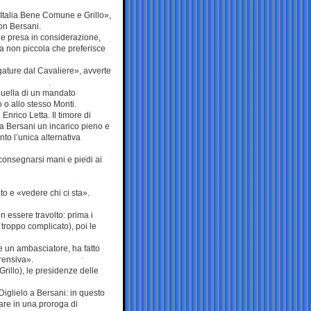
 Italia Bene Comune e Grillo»,
on Bersani.
ene presa in considerazione,
a non piccola che preferisce
gature dal Cavaliere», avverte
uella di un mandato
 o allo stesso Monti.
Enrico Letta. Il timore di
e a Bersani un incarico pieno e
to l’unica alternativa
 consegnarsi mani e piedi ai
o e «vedere chi ci sta».
on essere travolto: prima i
troppo complicato), poi le
te un ambasciatore, ha fatto
rensiva».
rillo), le presidenze delle
Diglielo a Bersani: in questo
are in una proroga di