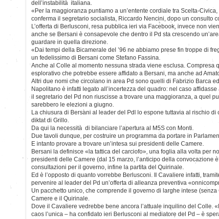
dell’instabilità italiana.
«Per la maggioranza puntiamo a un’entente cordiale tra Scelta-Civica,
conferma il segretario socialista, Riccardo Nencini, dopo un consulto c
L’offerta di Berlusconi, resa pubblica ieri via Facebook, invece non vi
anche se Bersani è consapevole che dentro il Pd sta crescendo un’are
guardare in quella direzione.
«Dai tempi della Bicamerale del ’96 ne abbiamo prese fin troppe di fre
un fedelissimo di Bersani come Stefano Fassina.
Anche al Colle al momento nessuna strada viene esclusa. Compresa q
esplorativo che potrebbe essere affidato a Bersani, ma anche ad Amato
Altri due nomi che circolano in area Pd sono quelli di Fabrizio Barca ed 
Napolitano è infatti legato all’incertezza del quadro: nel caso affidass
il segretario del Pd non riuscisse a trovare una maggioranza, a quel pun
sarebbero le elezioni a giugno.
La chiusura di Bersani al leader del Pdl lo espone tuttavia al rischio di
diktat di Grillo.
Da qui la necessità di bilanciare l’apertura al M5S con Monti.
Due tavoli dunque, per costruire un programma da portare in Parlament
E intanto provare a trovare un’intesa sui presidenti delle Camere.
Bersani la definisce «la tattica del carciofo», una foglia alla volta per n
presidenti delle Camere (dal 15 marzo, l’anticipo della convocazione è 
consultazioni per il governo, infine la partita del Quirinale.
Ed è l’opposto di quanto vorrebbe Berlusconi. Il Cavaliere infatti, trami
pervenire al leader del Pd un’offerta di alleanza preventiva «onnicomp
Un pacchetto unico, che comprende il governo di larghe intese (senza G
Camere e il Quirinale.
Dove il Cavaliere vedrebbe bene ancora l’attuale inquilino del Colle. «
caos l’unica – ha confidato ieri Berlusconi al mediatore del Pd – è sper