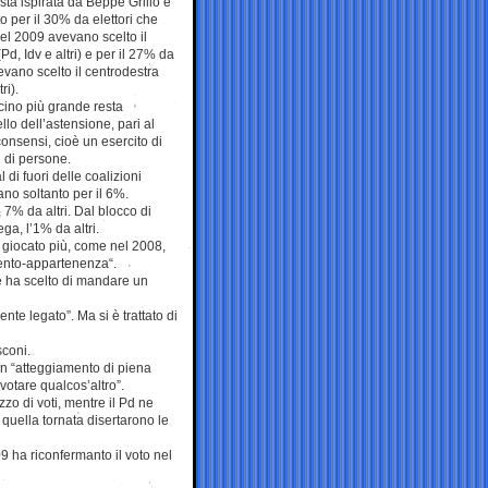
ista ispirata da Beppe Grillo è
o per il 30% da elettori che
el 2009 avevano scelto il
(Pd, Idv e altri) e per il 27% da
evano scelto il centrodestra
ri).
acino più grande resta
o dell’astensione, pari al
onsensi, cioè un esercito di
ni di persone.
 al di fuori delle coalizioni
ano soltanto per il 6%.
, 7% da altri. Dal blocco di
ega, l’1% da altri.
 è giocato più, come nel 2008,
mento-appartenenza“.
e ha scelto di mandare un
nte legato”. Ma si è trattato di
sconi.
un “atteggiamento di piena
votare qualcos’altro”.
zo di voti, mentre il Pd ne
uella tornata disertarono le
9 ha riconfermanto il voto nel