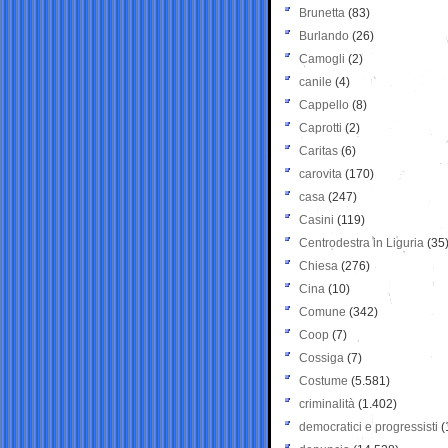
Brunetta
(83)
Burlando
(26)
Camogli
(2)
canile
(4)
Cappello
(8)
Caprotti
(2)
Caritas
(6)
carovita
(170)
casa
(247)
Casini
(119)
Centrodestra in Liguria
(35
Chiesa
(276)
Cina
(10)
Comune
(342)
Coop
(7)
Cossiga
(7)
Costume
(5.581)
criminalità
(1.402)
democratici e progressisti
(