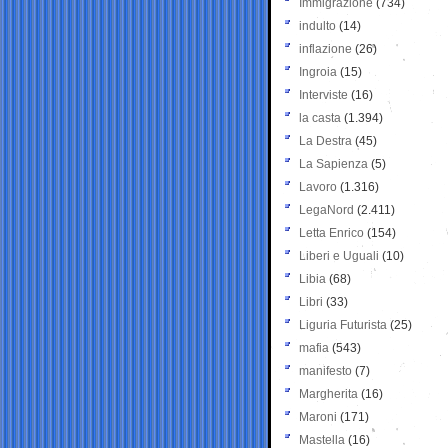
Immigrazione
(734)
indulto
(14)
inflazione
(26)
Ingroia
(15)
Interviste
(16)
la casta
(1.394)
La Destra
(45)
La Sapienza
(5)
Lavoro
(1.316)
LegaNord
(2.411)
Letta Enrico
(154)
Liberi e Uguali
(10)
Libia
(68)
Libri
(33)
Liguria Futurista
(25)
mafia
(543)
manifesto
(7)
Margherita
(16)
Maroni
(171)
Mastella
(16)