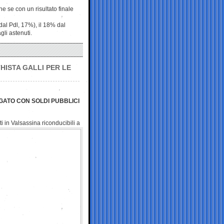
e se con un risultato finale
 dal Pdl, 17%), il 18% dal
gli astenuti.
HISTA GALLI PER LE
GATO CON SOLDI PUBBLICI
i in Valsassina riconducibili a