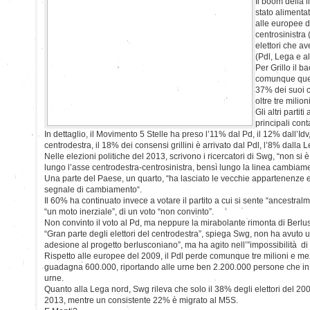
Il boom della l
stato alimentat
alle europee d
centrosinistra 
elettori che av
(Pdl, Lega e alt
Per Grillo il b
comunque quell
37% dei suoi c
oltre tre milio
Gli altri partiti
principali cont
In dettaglio, il Movimento 5 Stelle ha preso l’11% dal Pd, il 12% dall’Idv
centrodestra, il 18% dei consensi grillini è arrivato dal Pdl, l’8% dalla L
Nelle elezioni politiche del 2013, scrivono i ricercatori di Swg, “non si
lungo l’asse centrodestra-centrosinistra, bensì lungo la linea cambia
Una parte del Paese, un quarto, “ha lasciato le vecchie appartenenze 
segnale di cambiamento“.
Il 60% ha continuato invece a votare il partito a cui si sente “ancestralme
“un moto inerziale”, di un voto “non convinto”.
Non convinto il voto al Pd, ma neppure la mirabolante rimonta di Berlu
“Gran parte degli elettori del centrodestra”, spiega Swg, non ha avuto 
adesione al progetto berlusconiano”, ma ha agito nell’”impossibilità di 
Rispetto alle europee del 2009, il Pdl perde comunque tre milioni e mez
guadagna 600.000, riportando alle urne ben 2.200.000 persone che in q
urne.
Quanto alla Lega nord, Swg rileva che solo il 38% degli elettori del 200
2013, mentre un consistente 22% è migrato al M5S.