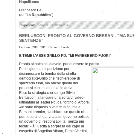
Napolitano».
Francesco Bei
(da “
La Repubblica
“)
argomento:
Bersani
|
Commenta »
BERLUSCONI PRONTO AL GOVERNO BERSANI: “MA SUB
SENTENZE”
Febbraio 28th, 2013 Riccardo Fucile
E TEME L’ASSE GRILLO-PD: “MI FAREBBERO FUORI”
Pronto al patto col diavolo, pur di essere in partita.
Pochi giorni a disposizione per
disinnescare la bomba della stretta
democratici-Grillo che rischierebbe di
spazzarlo fuori, ma anche quella dei
processi con le sentenze in arrivo.
Ecco la strategia che spinge Silvio
Berlusconi a lanciare una sorta di video-
ultimatum al leader Pd, dal fortino di Arcore.
«Io sono disposto a votare la fiducia a
Bersani premier, sia chiaro, se questo ci
permetterà di dar vita a un governo politico,
un governo di responsabilità , senza più
tecnici» è l’uscita a sorpresa del capo al
cospetto di Angelino Alfano, Denis Verdini,