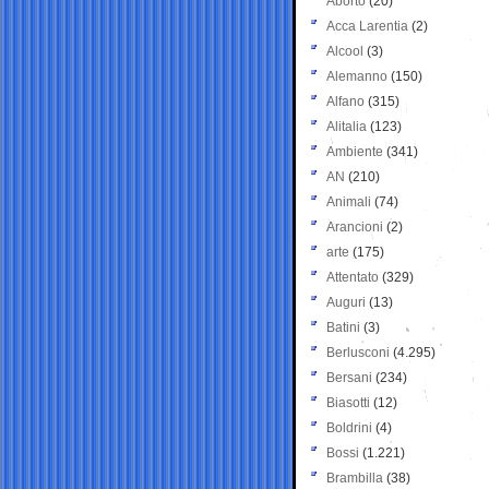
Aborto
(20)
Acca Larentia
(2)
Alcool
(3)
Alemanno
(150)
Alfano
(315)
Alitalia
(123)
Ambiente
(341)
AN
(210)
Animali
(74)
Arancioni
(2)
arte
(175)
Attentato
(329)
Auguri
(13)
Batini
(3)
Berlusconi
(4.295)
Bersani
(234)
Biasotti
(12)
Boldrini
(4)
Bossi
(1.221)
Brambilla
(38)