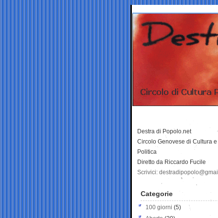
Destra di Popolo.net
Circolo Genovese di Cultura e
Politica
Diretto da Riccardo Fucile
Scrivici: destradipopolo@gma
Categorie
100 giorni
(5)