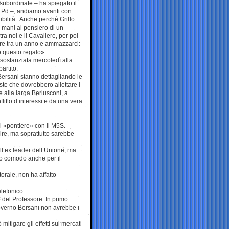
subordinate – ha spiegato il
l Pd –, andiamo avanti con
bilità . Anche perchè Grillo
e mani al pensiero di un
ra noi e il Cavaliere, per poi
are tra un anno e ammazzarci:
o questo regalo».
 sostanziata mercoledì alla
artito.
Bersani stanno dettagliando le
te che dovrebbero allettare i
re alla larga Berlusconi, a
flitto d’interessi e da una vera
il «pontiere» con il M5S.
cire, ma soprattutto sarebbe
l’ex leader dell’Unione, ma
ero comodo anche per il
orale, non ha affatto
elefonico.
 del Professore. In primo
overno Bersani non avrebbe i
mitigare gli effetti sui mercati