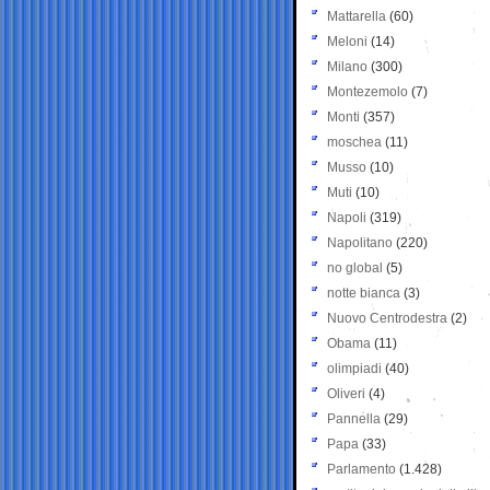
Mattarella
(60)
Meloni
(14)
Milano
(300)
Montezemolo
(7)
Monti
(357)
moschea
(11)
Musso
(10)
Muti
(10)
Napoli
(319)
Napolitano
(220)
no global
(5)
notte bianca
(3)
Nuovo Centrodestra
(2)
Obama
(11)
olimpiadi
(40)
Oliveri
(4)
Pannella
(29)
Papa
(33)
Parlamento
(1.428)