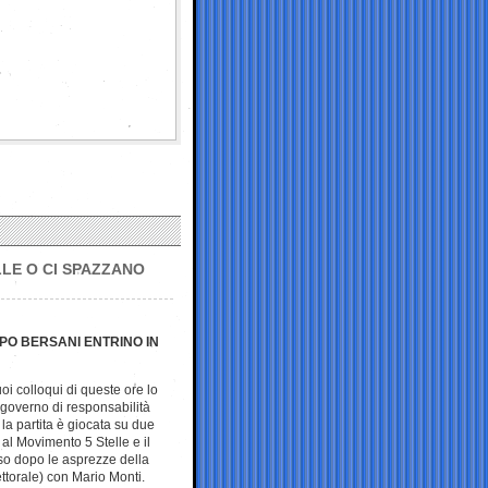
LLE O CI SPAZZANO
PO BERSANI ENTRINO IN
oi colloqui di queste ore lo
«governo di responsabilità
la partita è giocata su due
ta al Movimento 5 Stelle e il
eso dopo le asprezze della
torale) con Mario Monti.