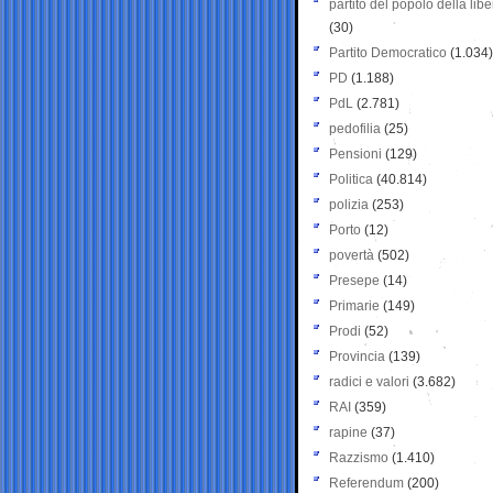
partito del popolo della libe
(30)
Partito Democratico
(1.034)
PD
(1.188)
PdL
(2.781)
pedofilia
(25)
Pensioni
(129)
Politica
(40.814)
polizia
(253)
Porto
(12)
povertà
(502)
Presepe
(14)
Primarie
(149)
Prodi
(52)
Provincia
(139)
radici e valori
(3.682)
RAI
(359)
rapine
(37)
Razzismo
(1.410)
Referendum
(200)