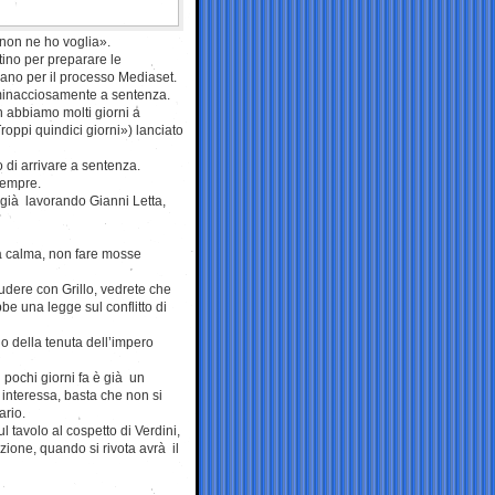
«non ne ho voglia».
tino per preparare le
lano per il processo Mediaset.
o minacciosamente a sentenza.
on abbiamo molti giorni a
Troppi quindici giorni») lanciato
 di arrivare a sentenza.
sempre.
 già lavorando Gianni Letta,
 la calma, non fare mosse
iudere con Grillo, vedrete che
be una legge sul conflitto di
do della tenuta dell’impero
i pochi giorni fa è già un
 interessa, basta che non si
ario.
l tavolo al cospetto di Verdini,
izione, quando si rivota avrà il