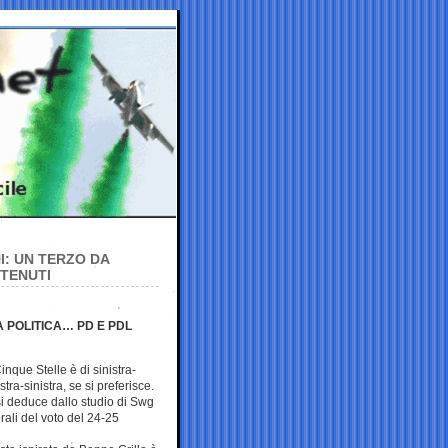
I: UN TERZO DA
STENUTI
POLITICA… PD E PDL
nque Stelle è di sinistra-
stra-sinistra, se si preferisce.
si deduce dallo studio di Swg
torali del voto del 24-25