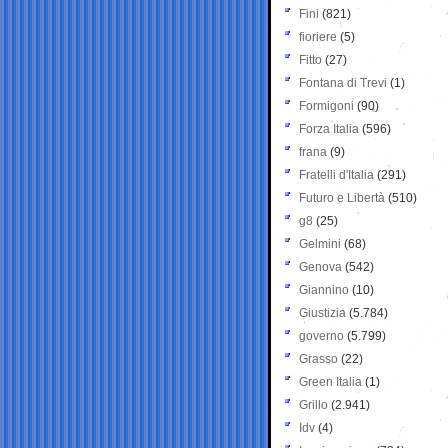
Fini
(821)
fioriere
(5)
Fitto
(27)
Fontana di Trevi
(1)
Formigoni
(90)
Forza Italia
(596)
frana
(9)
Fratelli d'Italia
(291)
Futuro e Libertà
(510)
g8
(25)
Gelmini
(68)
Genova
(542)
Giannino
(10)
Giustizia
(5.784)
governo
(5.799)
Grasso
(22)
Green Italia
(1)
Grillo
(2.941)
Idv
(4)