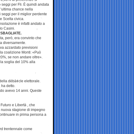
o seggi per Fli. È quindi andata
’ultima chance nella
i seggi per il miglior perdente
e Scelta civica.
nsolazione è infatti andato a
o Casini.
 SBAGLIATE.
ista, però, era convinto che
a diversamente.
eva azzardato previsioni
la coalizione Monti: «Può
 20%, se non andare oltre».
 la soglia del 10% alla
ella dèbà¢cle elettorale.
 ha detto.
uando avevo 14 anni. Queste
Futuro e Libertà , che
na nuova stagione di impegno
continuare in prima persona a
ord trentennale come