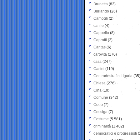
Brunetta
(83)
Burlando
(26)
Camogli
(2)
canile
(4)
Cappello
(8)
Caprotti
(2)
Caritas
(6)
carovita
(170)
casa
(247)
Casini
(119)
Centrodestra in Liguria
(35
Chiesa
(276)
Cina
(10)
Comune
(342)
Coop
(7)
Cossiga
(7)
Costume
(5.581)
criminalità
(1.402)
democratici e progressisti
(