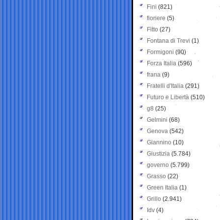
Fini
(821)
fioriere
(5)
Fitto
(27)
Fontana di Trevi
(1)
Formigoni
(90)
Forza Italia
(596)
frana
(9)
Fratelli d'Italia
(291)
Futuro e Libertà
(510)
g8
(25)
Gelmini
(68)
Genova
(542)
Giannino
(10)
Giustizia
(5.784)
governo
(5.799)
Grasso
(22)
Green Italia
(1)
Grillo
(2.941)
Idv
(4)