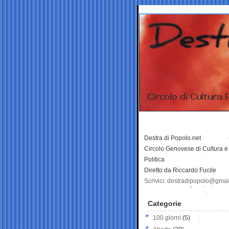
Destra di Popolo.net
Circolo Genovese di Cultura e
Politica
Diretto da Riccardo Fucile
Scrivici: destradipopolo@gma
Categorie
100 giorni
(5)