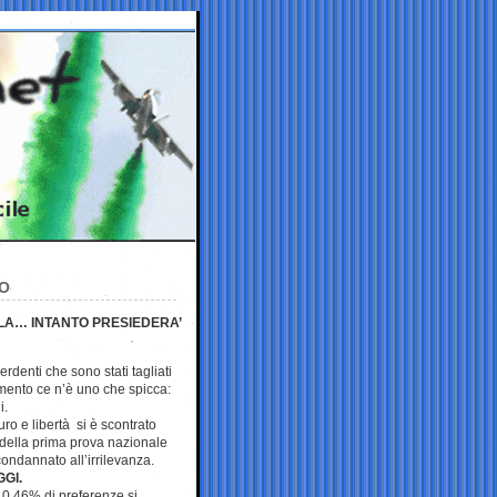
TO
LLA… INTANTO PRESIEDERA’
 perdenti che sono stati tagliati
amento ce n’è uno che spicca:
i.
turo e libertà si è scontrato
della prima prova nazionale
ondannato all’irrilevanza.
GGI.
ro 0,46% di preferenze si