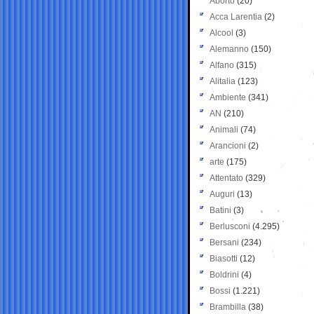
Aborto
(20)
Acca Larentia
(2)
Alcool
(3)
Alemanno
(150)
Alfano
(315)
Alitalia
(123)
Ambiente
(341)
AN
(210)
Animali
(74)
Arancioni
(2)
arte
(175)
Attentato
(329)
Auguri
(13)
Batini
(3)
Berlusconi
(4.295)
Bersani
(234)
Biasotti
(12)
Boldrini
(4)
Bossi
(1.221)
Brambilla
(38)