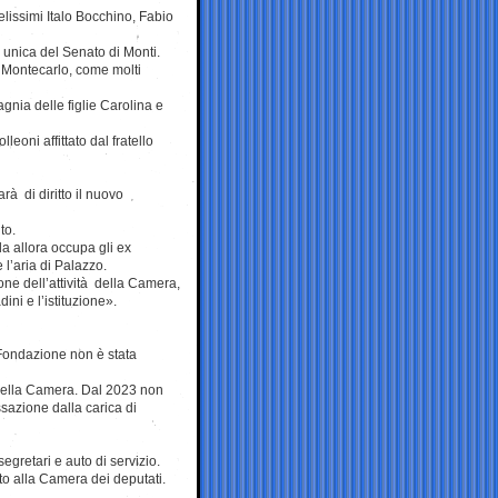
lissimi Italo Bocchino, Fabio
 unica del Senato di Monti.
a Montecarlo, come molti
nia delle figlie Carolina e
oni affittato dal fratello
à di diritto il nuovo
to.
a allora occupa gli ex
l’aria di Palazzo.
ne dell’attività della Camera,
ini e l’istituzione».
a Fondazione non è stata
 della Camera. Dal 2023 non
sazione dalla carica di
egretari e auto di servizio.
to alla Camera dei deputati.