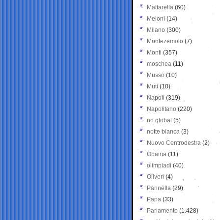
Mattarella
(60)
Meloni
(14)
Milano
(300)
Montezemolo
(7)
Monti
(357)
moschea
(11)
Musso
(10)
Muti
(10)
Napoli
(319)
Napolitano
(220)
no global
(5)
notte bianca
(3)
Nuovo Centrodestra
(2)
Obama
(11)
olimpiadi
(40)
Oliveri
(4)
Pannella
(29)
Papa
(33)
Parlamento
(1.428)