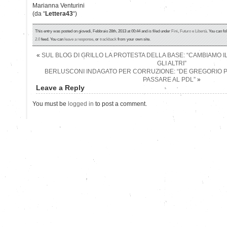
Marianna Venturini
(da “
Lettera43
“)
This entry was posted on giovedì, Febbraio 28th, 2013 at 00:44 and is filed under
Fini
,
Futuro e Libertà
. You can fo
2.0
feed. You can
leave a response
, or
trackback
from your own site.
«
SUL BLOG DI GRILLO LA PROTESTA DELLA BASE: “CAMBIAMO 
GLI ALTRI”
BERLUSCONI INDAGATO PER CORRUZIONE: “DE GREGORIO P
PASSARE AL PDL”
»
Leave a Reply
You must be
logged in
to post a comment.