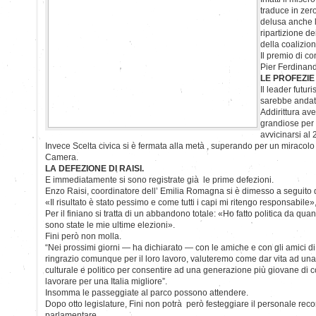
traduce in zer
delusa anche l
ripartizione de
della coalizion
Il premio di co
Pier Ferdinand
LE PROFEZIE
Il leader futur
sarebbe andat
Addirittura av
grandiose per 
avvicinarsi al
Invece Scelta civica si è fermata alla metà , superando per un miracolo
Camera.
LA DEFEZIONE DI RAISI.
E immediatamente si sono registrate già le prime defezioni.
Enzo Raisi, coordinatore dell’ Emilia Romagna si è dimesso a seguito d
«Il risultato è stato pessimo e come tutti i capi mi ritengo responsabile»,
Per il finiano si tratta di un abbandono totale: «Ho fatto politica da q
sono state le mie ultime elezioni».
Fini però non molla.
“Nei prossimi giorni — ha dichiarato — con le amiche e con gli amici di 
ringrazio comunque per il loro lavoro, valuteremo come dar vita ad u
culturale e politico per consentire ad una generazione più giovane di 
lavorare per una Italia migliore”.
Insomma le passeggiate al parco possono attendere.
Dopo otto legislature, Fini non potrà però festeggiare il personale rec
parlamentare.