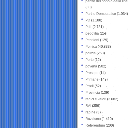
partito del popolo della libe
(30)
Partito Democratico
(1.034)
PD
(1.188)
PdL
(2.781)
pedofilia
(25)
Pensioni
(129)
Politica
(40.833)
polizia
(253)
Porto
(12)
povertà
(502)
Presepe
(14)
Primarie
(149)
Prodi
(52)
Provincia
(139)
radici e valori
(3.682)
RAI
(359)
rapine
(37)
Razzismo
(1.410)
Referendum
(200)