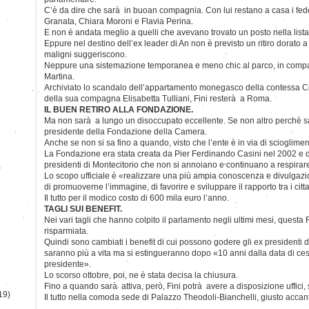
C’è da dire che sarà in buoan compagnia. Con lui restano a casa i fede
Granata, Chiara Moroni e Flavia Perina.
E non è andata meglio a quelli che avevano trovato un posto nella lista
Eppure nel destino dell’ex leader di An non è previsto un ritiro dorato 
maligni suggeriscono.
Neppure una sistemazione temporanea e meno chic al parco, in compag
Martina.
Archiviato lo scandalo dell’appartamento monegasco della contessa Colle
della sua compagna Elisabetta Tulliani, Fini resterà a Roma.
IL BUEN RETIRO ALLA FONDAZIONE.
Ma non sarà a lungo un disoccupato eccellente. Se non altro perchè sar
presidente della Fondazione della Camera.
Anche se non si sa fino a quando, visto che l’ente è in via di scioglimen
La Fondazione era stata creata da Pier Ferdinando Casini nel 2002 e d
presidenti di Montecitorio che non si annoiano e continuano a respirare 
)
Lo scopo ufficiale è «realizzare una più ampia conoscenza e divulgazio
di promuoverne l’immagine, di favorire e sviluppare il rapporto tra i cittad
Il tutto per il modico costo di 600 mila euro l’anno.
TAGLI SUI BENEFIT.
Nei vari tagli che hanno colpito il parlamento negli ultimi mesi, quest
risparmiata.
Quindi sono cambiati i benefit di cui possono godere gli ex presidenti
saranno più a vita ma si estingueranno dopo «10 anni dalla data di ces
presidente».
Lo scorso ottobre, poi, ne è stata decisa la chiusura.
Fino a quando sarà attiva, però, Fini potrà avere a disposizione uffici, s
19)
Il tutto nella comoda sede di Palazzo Theodoli-Bianchelli, giusto accan