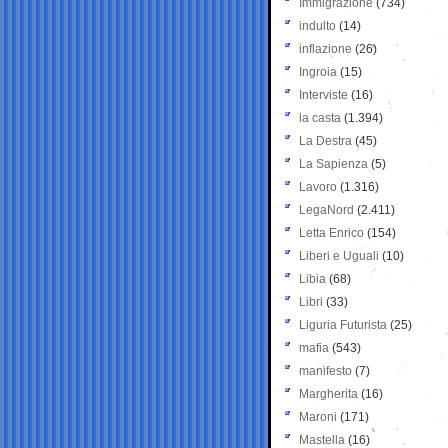
Immigrazione
(734)
indulto
(14)
inflazione
(26)
Ingroia
(15)
Interviste
(16)
la casta
(1.394)
La Destra
(45)
La Sapienza
(5)
Lavoro
(1.316)
LegaNord
(2.411)
Letta Enrico
(154)
Liberi e Uguali
(10)
Libia
(68)
Libri
(33)
Liguria Futurista
(25)
mafia
(543)
manifesto
(7)
Margherita
(16)
Maroni
(171)
Mastella
(16)