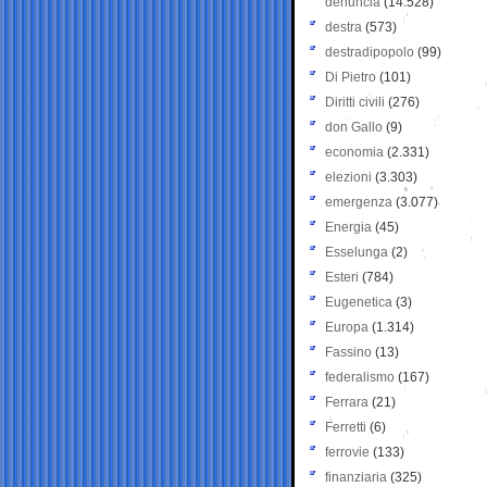
denuncia
(14.528)
destra
(573)
destradipopolo
(99)
Di Pietro
(101)
Diritti civili
(276)
don Gallo
(9)
economia
(2.331)
elezioni
(3.303)
emergenza
(3.077)
Energia
(45)
Esselunga
(2)
Esteri
(784)
Eugenetica
(3)
Europa
(1.314)
Fassino
(13)
federalismo
(167)
Ferrara
(21)
Ferretti
(6)
ferrovie
(133)
finanziaria
(325)