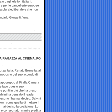
o dagli elettori italiani.
i e per le cancellerie europee
a plurale, liberale e che non
ncarlo Giorgetti, “una
A RAGAZZA AL CINEMA, POI
rza Italia. Renato Brunetta, al
 proposito del suo accordo di
x capogruppo di Fi alla Camera
pettavo questo suo
e punti in più che ha preso
Salvini ha pensato il leader
essuno l’ha mai deciso. Salvini
ni, come quella di mettere il
 mai deciso la coalizione. Lo
i è consegnato, mani e piedi, a