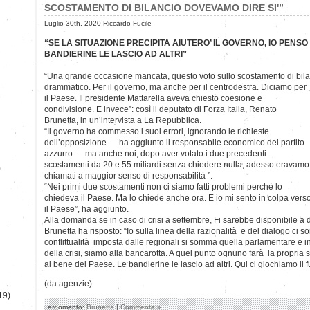
SCOSTAMENTO DI BILANCIO DOVEVAMO DIRE SI'”
Luglio 30th, 2020 Riccardo Fucile
“SE LA SITUAZIONE PRECIPITA AIUTERO’ IL GOVERNO, IO PENSO
BANDIERINE LE LASCIO AD ALTRI”
“Una grande occasione mancata, questo voto sullo scostamento di bil
drammatico.
Per il governo, ma anche per il centrodestra. Diciamo per
il Paese. Il presidente Mattarella aveva chiesto coesione e
condivisione. E invece”: così il deputato di Forza Italia, Renato
Brunetta, in un’intervista a La Repubblica.
“Il governo ha commesso i suoi errori, ignorando le richieste
dell’opposizione — ha aggiunto il responsabile economico del partito
azzurro — ma anche noi, dopo aver votato i due precedenti
scostamenti da 20 e 55 miliardi senza chiedere nulla, adesso eravamo
)
chiamati a maggior senso di responsabilità ”.
“Nei primi due scostamenti non ci siamo fatti problemi perchè lo
chiedeva il Paese. Ma lo chiede anche ora. E io mi sento in colpa vers
il Paese”, ha aggiunto.
Alla domanda se in caso di crisi a settembre, Fi sarebbe disponibile a
Brunetta ha risposto: “Io sulla linea della razionalità e del dialogo ci 
conflittualità imposta dalle regionali si somma quella parlamentare e inf
della crisi, siamo alla bancarotta. A quel punto ognuno farà la propria s
al bene del Paese. Le bandierine le lascio ad altri. Qui ci giochiamo il f
(da agenzie)
19)
argomento:
Brunetta
|
Commenta »