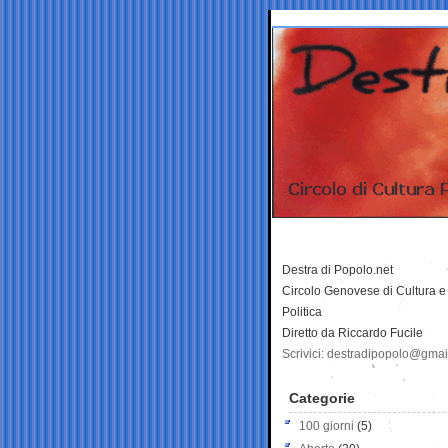
Destra di Popolo.net
Circolo Genovese di Cultura e
Politica
Diretto da Riccardo Fucile
Scrivici: destradipopolo@gma
Categorie
100 giorni
(5)