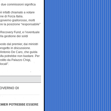
e due commissioni significa
 è infatti chiamato a votare
ne di Forza Italia.
governo giallorosso, molti
re la posizione “responsabile”
l Recovery Fund, e l’eventuale
lla gestione dei soldi
posto dal premier, dai ministri
progetto in discussione.
o Antonio De Caro, che guida
. Ma potrebbe non bastare. Per
estito da Palazzo Chigi,
locali”.
GOVERNO DI
REMIER POTREBBE ESSERE