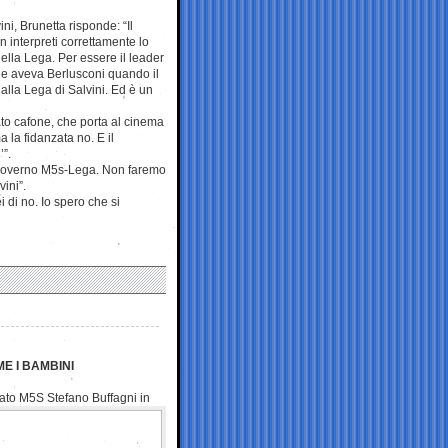
ni, Brunetta risponde: “Il
 interpreti correttamente lo
ella Lega. Per essere il leader
à che aveva Berlusconi quando il
alla Lega di Salvini. Ed è un
ato cafone, che porta al cinema
 la fidanzata no. E il
’”.
l governo M5s-Lega. Non faremo
ini”.
i di no. Io spero che si
E I BAMBINI
ato M5S Stefano Buffagni in