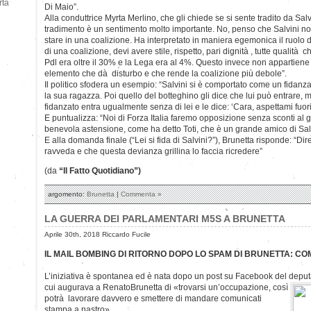
rtà
Di Maio”.
Alla conduttrice Myrta Merlino, che gli chiede se si sente tradito da Salvi
tradimento è un sentimento molto importante. No, penso che Salvini non
stare in una coalizione. Ha interpretato in maniera egemonica il ruolo d
di una coalizione, devi avere stile, rispetto, pari dignità , tutte qualit
Pdl era oltre il 30% e la Lega era al 4%. Questo invece non appartiene 
elemento che dà disturbo e che rende la coalizione più debole”.
Il politico sfodera un esempio: “Salvini si è comportato come un fidanz
la sua ragazza. Poi quello del botteghino gli dice che lui può entrare, ma
fidanzato entra ugualmente senza di lei e le dice: ‘Cara, aspettami fuori
E puntualizza: “Noi di Forza Italia faremo opposizione senza sconti a
benevola astensione, come ha detto Toti, che è un grande amico di Salv
E alla domanda finale (“Lei si fida di Salvini?”), Brunetta risponde: “Dire
ravveda e che questa devianza grillina lo faccia ricredere”
(da
“Il Fatto Quotidiano”)
argomento:
Brunetta
|
Commenta »
LA GUERRA DEI PARLAMENTARI M5S A BRUNETTA
Aprile 30th, 2018 Riccardo Fucile
IL MAIL BOMBING DI RITORNO DOPO LO SPAM DI BRUNETTA: COM
L’iniziativa è spontanea ed è nata dopo un post su Facebook del deput
cui augurava a RenatoBrunetta di «trovarsi un’occupazione, così
potrà lavorare davvero e smettere di mandare comunicati
stampa a nastro».