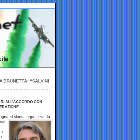
A BRUNETTA: “SALVINI
RARI ALL’ACCORDO CON
PERAZIONE
fagna, si
stanno organizzando
rmai
un
ba