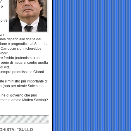
e”.
e o
o tre
 un
la rispetto alle scelte dei
gione è pragmatica: al Sud – ha
l Carroccio significherebbe
loni”.
mpre freddo (eufemismo) con
oprio di mettersi contro quella
i vita.
 sempre potentissimo Gianni
te il ministro più importante di
a (non per niente Salvini nei
gine di governo che può
armente amato Matteo Salvini)?
GHISTA: “SULLO