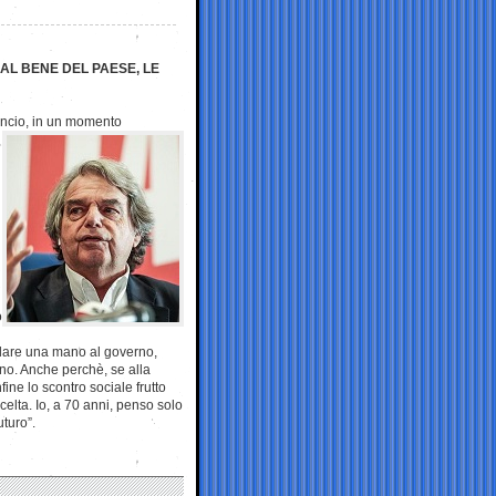
 AL BENE DEL PAESE, LE
ancio, in un momento
o
 dare una mano al governo,
sono. Anche perchè, se alla
ine lo scontro sociale frutto
celta. Io, a 70 anni, penso solo
uturo”.