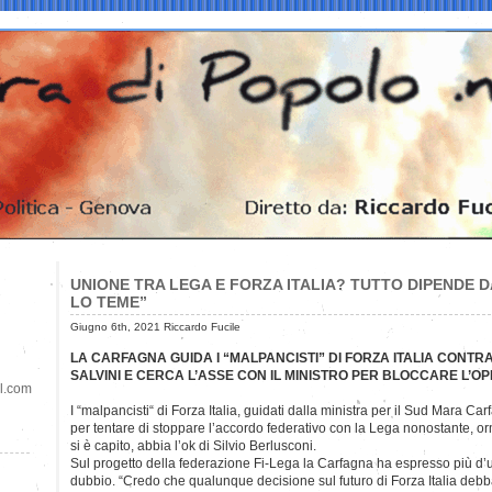
UNIONE TRA LEGA E FORZA ITALIA? TUTTO DIPENDE D
LO TEME”
Giugno 6th, 2021 Riccardo Fucile
LA CARFAGNA GUIDA I “MALPANCISTI” DI FORZA ITALIA CONT
SALVINI E CERCA L’ASSE CON IL MINISTRO PER BLOCCARE L’O
il.com
I “malpancisti“ di Forza Italia, guidati dalla ministra per il Sud Mara Car
per tentare di stoppare l’accordo federativo con la Lega nonostante, o
si è capito, abbia l’ok di Silvio Berlusconi.
Sul progetto della federazione Fi-Lega la Carfagna ha espresso più d’
dubbio. “Credo che qualunque decisione sul futuro di Forza Italia deb