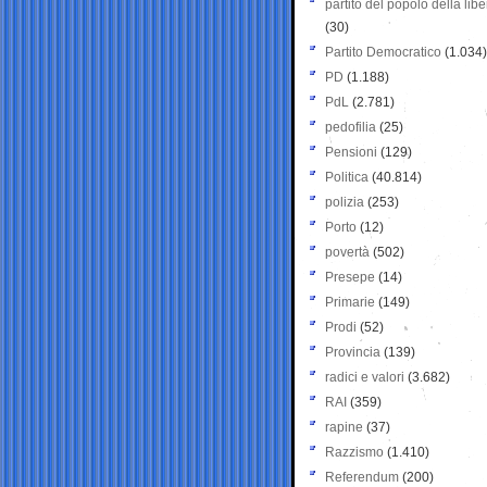
partito del popolo della libe
(30)
Partito Democratico
(1.034)
PD
(1.188)
PdL
(2.781)
pedofilia
(25)
Pensioni
(129)
Politica
(40.814)
polizia
(253)
Porto
(12)
povertà
(502)
Presepe
(14)
Primarie
(149)
Prodi
(52)
Provincia
(139)
radici e valori
(3.682)
RAI
(359)
rapine
(37)
Razzismo
(1.410)
Referendum
(200)