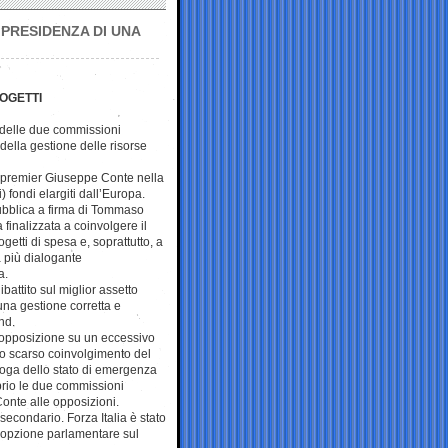
PRESIDENZA DI UNA
ROGETTI
 delle due commissioni
ella gestione delle risorse
 premier Giuseppe Conte nella
ti) fondi elargiti dall’Europa.
pubblica a firma di Tommaso
 finalizzata a coinvolgere il
getti di spesa e, soprattutto, a
a più dialogante
a.
ibattito sul miglior assetto
una gestione corretta e
nd.
’opposizione su un eccessivo
o scarso coinvolgimento del
oroga dello stato di emergenza
oprio le due commissioni
onte alle opposizioni.
secondario. Forza Italia è stato
r l’opzione parlamentare sul