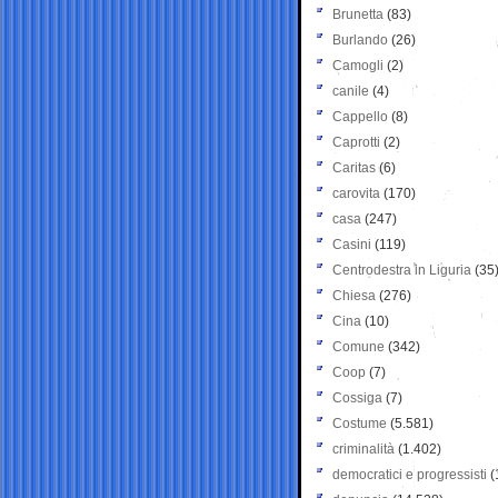
Brunetta
(83)
Burlando
(26)
Camogli
(2)
canile
(4)
Cappello
(8)
Caprotti
(2)
Caritas
(6)
carovita
(170)
casa
(247)
Casini
(119)
Centrodestra in Liguria
(35
Chiesa
(276)
Cina
(10)
Comune
(342)
Coop
(7)
Cossiga
(7)
Costume
(5.581)
criminalità
(1.402)
democratici e progressisti
(