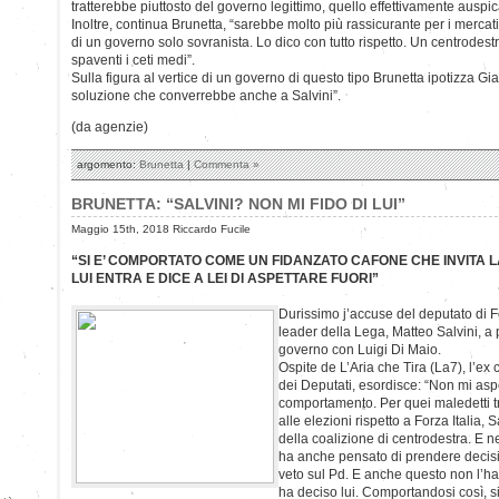
tratterebbe piuttosto del governo legittimo, quello effettivamente auspicat
Inoltre, continua Brunetta, “sarebbe molto più rassicurante per i mercat
di un governo solo sovranista. Lo dico con tutto rispetto. Un centrodestr
spaventi i ceti medi”.
Sulla figura al vertice di un governo di questo tipo Brunetta ipotizza Gia
soluzione che converrebbe anche a Salvini”.
(da agenzie)
argomento:
Brunetta
|
Commenta »
BRUNETTA: “SALVINI? NON MI FIDO DI LUI”
Maggio 15th, 2018 Riccardo Fucile
“SI E’ COMPORTATO COME UN FIDANZATO CAFONE CHE INVITA L
LUI ENTRA E DICE A LEI DI ASPETTARE FUORI”
Durissimo j’accuse del deputato di Fo
leader della Lega, Matteo Salvini, a
governo con Luigi Di Maio.
Ospite de L’Aria che Tira (La7), l’e
dei Deputati, esordisce: “Non mi as
comportamento. Per quei maledetti tr
alle elezioni rispetto a Forza Italia, 
della coalizione di centrodestra. E n
ha anche pensato di prendere decisio
veto sul Pd. E anche questo non l’ha
ha deciso lui. Comportandosi così, s