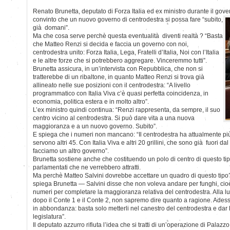
Renato Brunetta, deputato di Forza Italia ed ex ministro durante il gover
convinto che un nuovo governo di centrodestra si possa fare “subito,
già domani”.
Ma che cosa serve perchè questa eventualità diventi realtà ? “Basta
che Matteo Renzi si decida e faccia un governo con noi,
centrodestra unito: Forza Italia, Lega, Fratelli d’Italia, Noi con l’Italia
e le altre forze che si potrebbero aggregare. Vinceremmo tutti”.
Brunetta assicura, in un’intervista con Repubblica, che non si
tratterebbe di un ribaltone, in quanto Matteo Renzi si trova già
allineato nelle sue posizioni con il centrodestra: “A livello
programmatico con Italia Viva c’è quasi perfetta coincidenza, in
economia, politica estera e in molto altro”.
L’ex ministro quindi continua: “Renzi rappresenta, da sempre, il suo
centro vicino al centrodestra. Si può dare vita a una nuova
maggioranza e a un nuovo governo. Subito”.
E spiega che i numeri non mancano: “Il centrodestra ha attualmente p
servono altri 45. Con Italia Viva e altri 20 grillini, che sono già fuori 
facciamo un altro governo”.
Brunetta sostiene anche che costituendo un polo di centro di questo tip
parlamentati che ne verrebbero attratti.
Ma perchè Matteo Salvini dovrebbe accettare un quadro di questo tipo?
spiega Brunetta — Salvini disse che non voleva andare per funghi, cio
numeri per completare la maggioranza relativa del centrodestra. Alla l
dopo il Conte 1 e il Conte 2, non sapremo dire quanto a ragione. Adesso
in abbondanza: basta solo metterli nel canestro del centrodestra e dar 
legislatura”.
Il deputato azzurro rifiuta l’idea che si tratti di un’operazione di Palazz