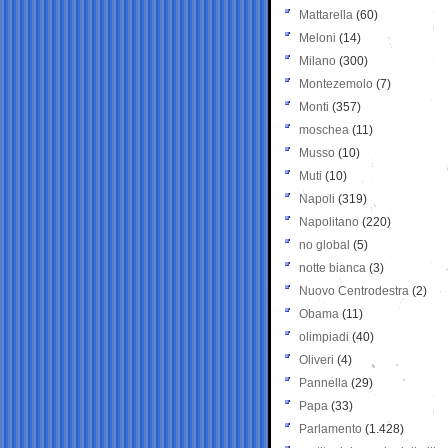
Mattarella
(60)
Meloni
(14)
Milano
(300)
Montezemolo
(7)
Monti
(357)
moschea
(11)
Musso
(10)
Muti
(10)
Napoli
(319)
Napolitano
(220)
no global
(5)
notte bianca
(3)
Nuovo Centrodestra
(2)
Obama
(11)
olimpiadi
(40)
Oliveri
(4)
Pannella
(29)
Papa
(33)
Parlamento
(1.428)