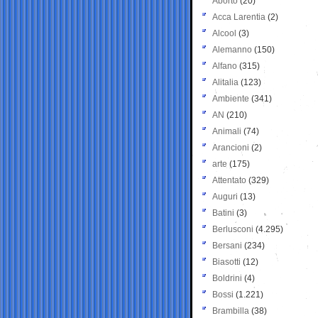
Aborto
(20)
Acca Larentia
(2)
Alcool
(3)
Alemanno
(150)
Alfano
(315)
Alitalia
(123)
Ambiente
(341)
AN
(210)
Animali
(74)
Arancioni
(2)
arte
(175)
Attentato
(329)
Auguri
(13)
Batini
(3)
Berlusconi
(4.295)
Bersani
(234)
Biasotti
(12)
Boldrini
(4)
Bossi
(1.221)
Brambilla
(38)