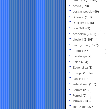
denuncia
(14.528)
destra
(573)
destradipopolo
(99)
Di Pietro
(101)
Diritti civili
(276)
don Gallo
(9)
economia
(2.331)
elezioni
(3.303)
emergenza
(3.077)
Energia
(45)
Esselunga
(2)
Esteri
(784)
Eugenetica
(3)
Europa
(1.314)
Fassino
(13)
federalismo
(167)
Ferrara
(21)
Ferretti
(6)
ferrovie
(133)
finanziaria
(325)