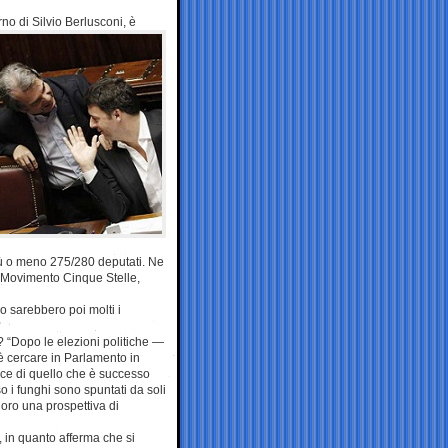
no di Silvio Berlusconi, è
iù o meno 275/280 deputati. Ne
dal Movimento Cinque Stelle,
o sarebbero poi molti i
 “Dopo le elezioni politiche —
è cercare in Parlamento in
uce di quello che è successo
 i funghi sono spuntati da soli
loro una prospettiva di
o, in quanto afferma che si