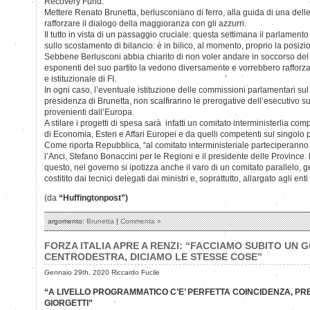
Recovery Fund.
Mettere Renato Brunetta, berlusconiano di ferro, alla guida di una dell
rafforzare il dialogo della maggioranza con gli azzurri.
Il tutto in vista di un passaggio cruciale: questa settimana il parlamento
sullo scostamento di bilancio: è in bilico, al momento, proprio la posizio
Sebbene Berlusconi abbia chiarito di non voler andare in soccorso del 
esponenti del suo partito la vedono diversamente e vorrebbero rafforza
e istituzionale di FI.
In ogni caso, l’eventuale istituzione delle commissioni parlamentari su
presidenza di Brunetta, non scalfiranno le prerogative dell’esecutivo su
provenienti dall’Europa.
A stilare i progetti di spesa sarà infatti un comitato interministerlia com
di Economia, Esteri e Affari Europei e da quelli competenti sul singolo 
Come riporta Repubblica, “al comitato interministeriale parteciperann
l’Anci, Stefano Bonaccini per le Regioni e il presidente delle Province
questo, nel governo si ipotizza anche il varo di un comitato parallelo, g
costitito dai tecnici delegati dai ministri e, soprattutto, allargato agli enti 
(da
“Huffingtonpost”)
argomento:
Brunetta
|
Commenta »
FORZA ITALIA APRE A RENZI: “FACCIAMO SUBITO UN 
CENTRODESTRA, DICIAMO LE STESSE COSE”
Gennaio 29th, 2020 Riccardo Fucile
“A LIVELLO PROGRAMMATICO C’E’ PERFETTA COINCIDENZA, P
GIORGETTI”