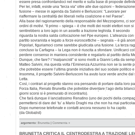
essere presa confrontandoci nel merito e sulla base di proposte definit
Per lei, infatti, esiste una “terza via” oltre alle due opzioni – federazion
fusione – messe in agenda da Salvini e Berlusconi: “Lavorare per
riaffermare la centralità dei liberali nella coalizione e nel Paese”.
Alla base del ragionamento della responsabile del Mezzogiorno, ci son
ordini di motivi. “Il primo – spiega – è che molti dei nostri elettori non si
sentirebbero a loro agio in un assetto a trazione leghista. Il secondo
riguarda la nostra salda collocazione nel Ppe europeo. L’alleanza con
partito sovranista e legato a forze euroscettiche – segnala – è già anoma
Popolari, figuriamoci come sarebbe giudicata una fusione. La terza ra
concluso la Carfagna – la Lega non è riuscita a sfondare. Unificarci co
perdere consenso in maniera consistente e regalarlo al partito della Me
Dunque, che fare? I “malpancisti” si sono rivolti a Gianni Letta da se
Matteo Salvini, ma questa volta l’Eminenza Azzurrina non se la sente pr
che potrebbe essere l’ultima grande iniziativa del suo sodale politico e d
Insomma, il progetto Salvini-Berlusconi ha avuto luce verde anche dal
Letta.
Così, i contrari al progetto stanno ora pensando di portare dalla loro par
Forza Italia, Renato Brunetta che potrebbe diventare l’ago della bilanci
giorni scorsi si è premurato di incontrarlo).
Che farà dunque il lanciatissimo Renatino (uno dei pochi della compa
permettersi di dare del ‘tu’ a Mario Draghi ma che non ha mai particol
Dopo numerose telefonate e contatti ancora nessuno lo ha capito.
(da Globalist)
argomento:
Brunetta
|
Commenta »
BRUNETTA CRITICA IL CENTRODESTRA A TRAZIONE LE