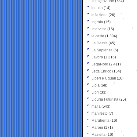
Immigrazione
(734)
indulto
(14)
inflazione
(26)
Ingroia
(15)
Interviste
(16)
la casta
(1.394)
La Destra
(45)
La Sapienza
(5)
Lavoro
(1.316)
LegaNord
(2.411)
Letta Enrico
(154)
Liberi e Uguali
(10)
Libia
(68)
Libri
(33)
Liguria Futurista
(25)
mafia
(543)
manifesto
(7)
Margherita
(16)
Maroni
(171)
Mastella
(16)