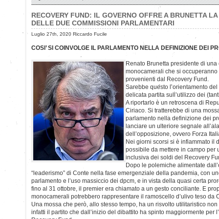
RECOVERY FUND: IL GOVERNO OFFRE A BRUNETTA LA 
DELLE DUE COMMISSIONI PARLAMENTARI
Luglio 27th, 2020 Riccardo Fucile
COSI’ SI COINVOLGE IL PARLAMENTO NELLA DEFINIZIONE DEI P
Renato Brunetta presidente di una
monocamerali che si occuperanno d
provenienti dal Recovery Fund.
Sarebbe questo l’orientamento del
delicata partita sull’utilizzo dei (tan
A riportarlo è un retroscena di Re
Ciriaco. Si tratterebbe di una mossa
parlamento nella definizione dei pro
lanciare un ulteriore segnale all’al
dell’opposizione, ovvero Forza Itali
Nei giorni scorsi si è infiammato il d
possibile da mettere in campo per 
inclusiva dei soldi del Recovery Fu
Dopo le polemiche alimentate dall
“leaderismo” di Conte nella fase emergenziale della pandemia, con un
parlamento e l’uso massiccio dei dpcm, e in vista della quasi certa pr
fino al 31 ottobre, il premier era chiamato a un gesto conciliante. E pr
monocamerali potrebbero rappresentare il ramoscello d’ulivo teso da C
Una mossa che però, allo stesso tempo, ha un risvolto utilitaristico non 
infatti il partito che dall’inizio del dibattito ha spinto maggiormente pe