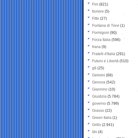
Fini
(821)
fioriere
(5)
Fitto
(27)
Fontana di Trevi
(1)
Formigoni
(90)
Forza Italia
(596)
frana
(9)
Fratelli d'Italia
(291)
Futuro e Libertà
(510)
g8
(25)
Gelmini
(68)
Genova
(542)
Giannino
(10)
Giustizia
(5.784)
governo
(5.799)
Grasso
(22)
Green Italia
(1)
Grillo
(2.941)
Idv
(4)