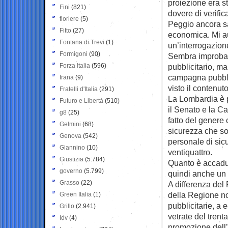
proiezione era s
Fini
(821)
dovere di verific
fioriere
(5)
Peggio ancora sa
Fitto
(27)
economica. Mi a
Fontana di Trevi
(1)
un’interrogazione
Formigoni
(90)
Sembra improbabi
Forza Italia
(596)
pubblicitario, ma
campagna pubblic
frana
(9)
visto il contenut
Fratelli d'Italia
(291)
La Lombardia è p
Futuro e Libertà
(510)
il Senato e la C
g8
(25)
fatto del genere
Gelmini
(68)
sicurezza che son
Genova
(542)
personale di sic
Giannino
(10)
ventiquattro.
Giustizia
(5.784)
Quanto è accadut
governo
(5.799)
quindi anche un 
Grasso
(22)
A differenza del 
della Regione no
Green Italia
(1)
pubblicitarie, a 
Grillo
(2.941)
vetrate del tren
Idv
(4)
promozione dell’