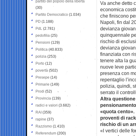
partito del popolo della libertà
Va anche detto c
(30)
economica costit
Partito Democratico
(1.034)
che finiscono per
PD
(1.188)
Napoli, fin dal 2
devianza giovanil
PdL
(2.781)
quinquennale per 
pedofilia
(25)
rischio di esclusi
Pensioni
(129)
devianza giovani
Politica
(40.833)
finanziata con r
polizia
(253)
tenere alta la g
Porto
(12)
nuove leve parti
povertà
(502)
presenza con mod
Presepe
(14)
repentaglio l’inc
Primarie
(149)
polizia, quindi,
Prodi
(52)
serrato il controll
Altra questione 
Provincia
(139)
pensionamento d
radici e valori
(3.682)
«quota cento». 
RAI
(359)
proventi di rack
rapine
(37)
rischio di un a
Razzismo
(1.410)
«I vertici delle 
Referendum
(200)