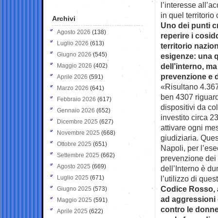
l’interesse all’a
in quel territori
Archivi
Uno dei punti cri
Agosto 2026
(138)
reperire i cosidd
Luglio 2026
(613)
territorio nazio
Giugno 2026
(545)
esigenze: una q
dell’interno, m
Maggio 2026
(402)
prevenzione e d
Aprile 2026
(591)
«Risultano 4.367 b
Marzo 2026
(641)
ben 4307 riguard
Febbraio 2026
(617)
dispositivi da co
Gennaio 2026
(652)
investito circa 2
Dicembre 2025
(627)
attivare ogni mes
Novembre 2025
(668)
giudiziaria. Ques
Ottobre 2025
(651)
Napoli, per l’ese
Settembre 2025
(662)
prevenzione dei 
Agosto 2025
(669)
dell’Interno è du
Luglio 2025
(671)
l’utilizzo di que
Codice Rosso, a
Giugno 2025
(573)
ad aggressioni 
Maggio 2025
(591)
contro le donne
Aprile 2025
(622)