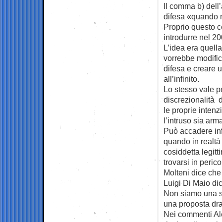
Il comma b) dell’
difesa «quando n
Proprio questo c
introdurre nel 2
L’idea era quella
vorrebbe modifica
difesa e creare 
all’infinito.
Lo stesso vale pe
discrezionalità 
le proprie inten
l’intruso sia ar
Può accadere infa
quando in realtà
cosiddetta legit
trovarsi in perico
Molteni dice che
Luigi Di Maio di
Non siamo una s
una proposta dras
Nei commenti Ale