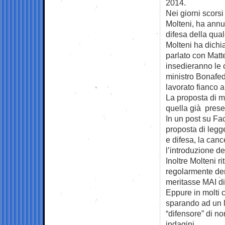
2014.
Nei giorni scorsi 
Molteni, ha annun
difesa della qual
Molteni ha dichi
parlato con Matt
insedieranno le c
ministro Bonafed
lavorato fianco 
La proposta di m
quella già prese
In un post su Fa
proposta di legg
e difesa, la canc
l’introduzione de
Inoltre Molteni 
regolarmente de
meritasse MAI di
Eppure in molti c
sparando ad un la
“difensore” di no
indagini.