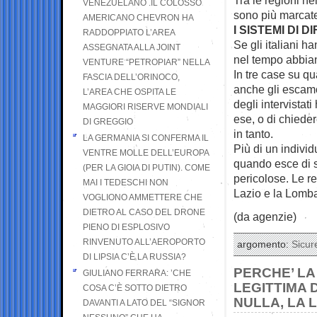
VENEZUELANO .IL COLOSSO
sono più marcat
AMERICANO CHEVRON HA
I SISTEMI DI D
RADDOPPIATO L’AREA
Se gli italiani h
ASSEGNATA ALLA JOINT
nel tempo abbiano
VENTURE “PETROPIAR” NELLA
In tre case su qu
FASCIA DELL’ORINOCO,
anche gli escamo
L’AREA CHE OSPITA LE
degli intervistat
MAGGIORI RISERVE MONDIALI
ese, o di chieder
DI GREGGIO
in tanto.
LA GERMANIA SI CONFERMA IL
Più di un individ
VENTRE MOLLE DELL’EUROPA
quando esce di s
(PER LA GIOIA DI PUTIN). COME
pericolose. Le re
MAI I TEDESCHI NON
Lazio e la Lomba
VOGLIONO AMMETTERE CHE
DIETRO AL CASO DEL DRONE
(da agenzie)
PIENO DI ESPLOSIVO
RINVENUTO ALL’AEROPORTO
argomento:
Sicur
DI LIPSIA C’È LA RUSSIA?
PERCHE’ LA
GIULIANO FERRARA: ’CHE
LEGITTIMA 
COSA C’È SOTTO DIETRO
NULLA, LA 
DAVANTI A LATO DEL “SIGNOR