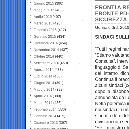
Giugno 2015
(396)
PRONTI A RE
Maggio 2015
(402)
FRONTE PD-
Aprile 2015
(407)
SICUREZZA
Marzo 2015
(428)
Gennaio 3rd, 2019
Febbraio 2015
(417)
SINDACI SULLE
Gennaio 2015
(434)
Dicembre 2014
(454)
“Tutti i regimi h
Novembre 2014
(437)
“Stiamo valutan
Ottobre 2014
(440)
Consulta”, interv
Settembre 2014
(450)
linguaggio di Sal
Agosto 2014
(433)
dell’Interno” dic
Luglio 2014
(436)
Continua il bracc
Giugno 2014
(391)
alcuni sindaci (
Maggio 2014
(392)
dopo la ‘disobbe
Aprile 2014
(389)
annunciata da L
Marzo 2014
(436)
Nella polemica i
noi sindaci in un
Febbraio 2014
(386)
sindaco dem di B
Gennaio 2014
(419)
divisioni non ser
Dicembre 2013
(367)
“Se il ministro r