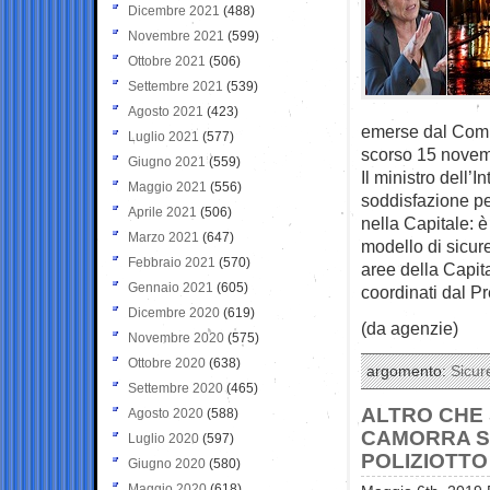
Dicembre 2021
(488)
Novembre 2021
(599)
Ottobre 2021
(506)
Settembre 2021
(539)
Agosto 2021
(423)
emerse dal Comit
Luglio 2021
(577)
scorso 15 novemb
Giugno 2021
(559)
Il ministro dell
Maggio 2021
(556)
soddisfazione per
Aprile 2021
(506)
nella Capitale: è
Marzo 2021
(647)
modello di sicur
Febbraio 2021
(570)
aree della Capita
Gennaio 2021
(605)
coordinati dal Pr
Dicembre 2020
(619)
(da agenzie)
Novembre 2020
(575)
Ottobre 2020
(638)
argomento:
Sicur
Settembre 2020
(465)
ALTRO CHE S
Agosto 2020
(588)
CAMORRA SE
Luglio 2020
(597)
POLIZIOTTO
Giugno 2020
(580)
Maggio 2020
(618)