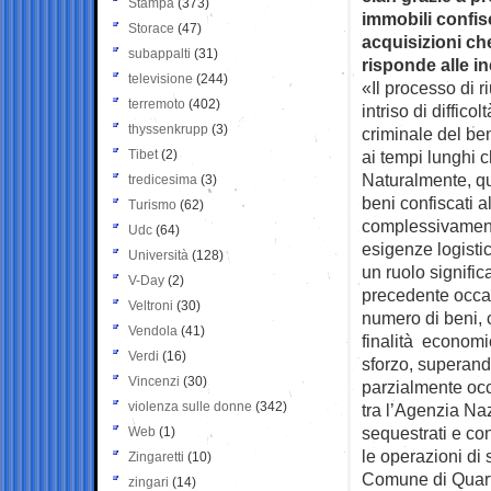
Stampa
(373)
immobili confis
Storace
(47)
acquisizioni che
subappalti
(31)
risponde alle in
televisione
(244)
«Il processo di r
terremoto
(402)
intriso di diffic
thyssenkrupp
(3)
criminale del be
Tibet
(2)
ai tempi lunghi c
Naturalmente, que
tredicesima
(3)
beni confiscati al
Turismo
(62)
complessivamente
Udc
(64)
esigenze logisti
Università
(128)
un ruolo signifi
V-Day
(2)
precedente occas
Veltroni
(30)
numero di beni, c
Vendola
(41)
finalità econom
Verdi
(16)
sforzo, superand
Vincenzi
(30)
parzialmente occu
violenza sulle donne
(342)
tra l’Agenzia Na
sequestrati e con
Web
(1)
le operazioni di 
Zingaretti
(10)
Comune di Quarto
zingari
(14)