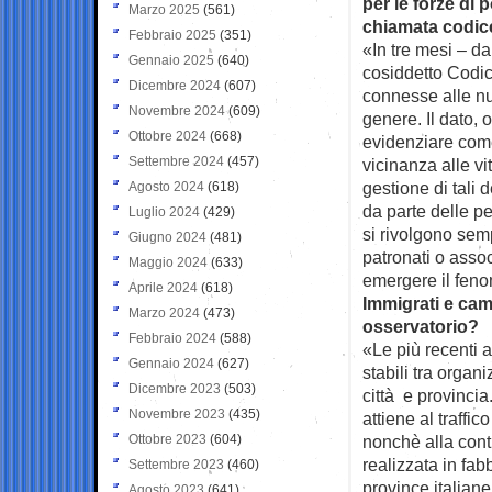
per le forze di 
Marzo 2025
(561)
chiamata codic
Febbraio 2025
(351)
«In tre mesi – da
Gennaio 2025
(640)
cosiddetto Codi
Dicembre 2024
(607)
connesse alle nuo
Novembre 2024
(609)
genere. Il dato, 
Ottobre 2024
(668)
evidenziare come 
Settembre 2024
(457)
vicinanza alle v
gestione di tali d
Agosto 2024
(618)
da parte delle pe
Luglio 2024
(429)
si rivolgono semp
Giugno 2024
(481)
patronati o asso
Maggio 2024
(633)
emergere il fen
Aprile 2024
(618)
Immigrati e cam
Marzo 2024
(473)
osservatorio?
Febbraio 2024
(588)
«Le più recenti 
Gennaio 2024
(627)
stabili tra organi
Dicembre 2023
(503)
città e provincia
Novembre 2023
(435)
attiene al traffi
Ottobre 2023
(604)
nonchè alla cont
realizzata in fa
Settembre 2023
(460)
province italiane
Agosto 2023
(641)