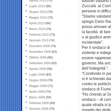
basilari vadano 
Agosto 2010
(75)
Zuccalà al Corri
Luglio 2010
(86)
persone in diffico
Giugno 2010
(76)
“Stiamo valutando
Maggio 2010
(75)
spiega Dario Nar
Aprile 2010
(66)
possa arrivare a
Marzo 2010
(79)
la facoltà di far
Febbraio 2010
(73)
o al giudice amm
Gennaio 2010
(74)
incidentale”.
Dicembre 2009
(74)
Per il sindaco di
Novembre 2009
(83)
violento e indegn
essere rappresen
Ottobre 2009
(90)
governo. Ma anche
Settembre 2009
(83)
dell’indegnità “.
Agosto 2009
(56)
“Condivido in pi
Luglio 2009
(83)
si è schierato da
Giugno 2009
(76)
contro le politic
Maggio 2009
(72)
sindaco di Fiumi
Aprile 2009
(74)
“Ho chiesto al S
Marzo 2009
(50)
sindaco – di con
Febbraio 2009
(69)
quale strada si p
Gennaio 2009
(70)
rispetto dei diri