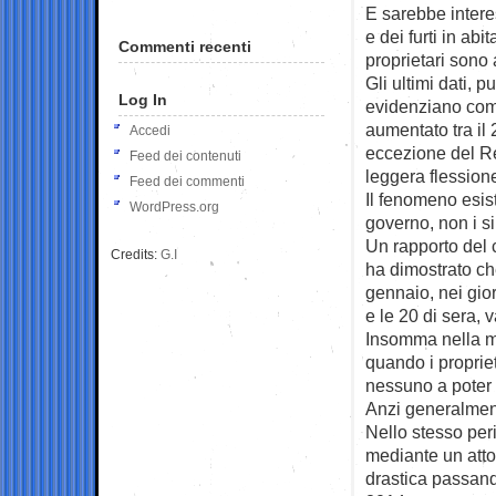
E sarebbe intere
e dei furti in ab
Commenti recenti
proprietari sono a
Gli ultimi dati, 
Log In
evidenziano come
aumentato tra il
Accedi
eccezione del Re
Feed dei contenuti
leggera flessione
Feed dei commenti
Il fenomeno esist
WordPress.org
governo, non i si
Un rapporto del 
Credits:
G.I
ha dimostrato ch
gennaio, nei gior
e le 20 di sera,
Insomma nella mag
quando i propri
nessuno a poter d
Anzi generalmente 
Nello stesso per
mediante un atto
drastica passand