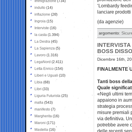
Immigrazione
(734)
‘Lombardy feeding
indulto
(14)
lanciare prodotti
inflazione
(26)
(da agenzie)
Ingroia
(15)
Interviste
(16)
argomento:
Sicur
la casta
(1.394)
La Destra
(45)
INTERVISTA
La Sapienza
(5)
BOSS DISSO
Lavoro
(1.316)
Dicembre 16th, 20
LegaNord
(2.411)
FINALMENTE U
Letta Enrico
(154)
Liberi e Uguali
(10)
Tanti boss dell
Libia
(68)
Quale significa
Libri
(33)
«Negli ultimi tem
Liguria Futurista
(25)
appaiono in aum
mafia
(543)
strategia proces
manifesto
(7)
misure premiali p
Margherita
(16)
via definitiva. 
Maroni
(171)
potrebbe avere co
Mastella
(16)
delle recenti se