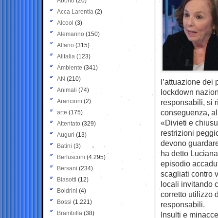
Aborto
(20)
Acca Larentia
(2)
Alcool
(3)
Alemanno
(150)
Alfano
(315)
Alitalia
(123)
Ambiente
(341)
AN
(210)
l’attuazione dei 
Animali
(74)
lockdown nazion
Arancioni
(2)
responsabili, si 
conseguenza, all
arte
(175)
«Divieti e chiusu
Attentato
(329)
restrizioni peggio
Auguri
(13)
devono guardare 
Batini
(3)
ha detto Luciana 
Berlusconi
(4.295)
episodio accadut
Bersani
(234)
scagliati contro v
Biasotti
(12)
locali invitando 
Boldrini
(4)
corretto utilizz
Bossi
(1.221)
responsabili.
Brambilla
(38)
Insulti e minacc