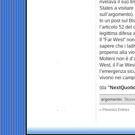
rivelava il suo 
States a visitare
sull’argomento).
In un post sul B
l’articolo 52 de
legittima difesa 
Il “Far West” non 
sapere che i ladr
propensi alla vio
Molteni non è d’
West, il Far Wes
l’emergenza sicu
vivono nei campi
(da
“NextQuoti
argomento:
Sicur
« Previous Entries