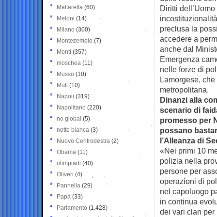
Mattarella
(60)
Diritti dell’Uomo
incostituzionalit
Meloni
(14)
preclusa la possib
Milano
(300)
accedere a perme
Montezemolo
(7)
anche dal Minist
Monti
(357)
Emergenza camorr
moschea
(11)
nelle forze di po
Musso
(10)
Lamorgese, che a
Muti
(10)
metropolitana.
Napoli
(319)
Dinanzi alla com
Napolitano
(220)
scenario di faid
no global
(5)
promesso per Na
possano bastare 
notte bianca
(3)
l’Alleanza di S
Nuovo Centrodestra
(2)
«Nei primi 10 mes
Obama
(11)
polizia nella pro
olimpiadi
(40)
persone per asso
Oliveri
(4)
operazioni di pol
Pannella
(29)
nel capoluogo p
Papa
(33)
in continua evol
Parlamento
(1.428)
dei vari clan per