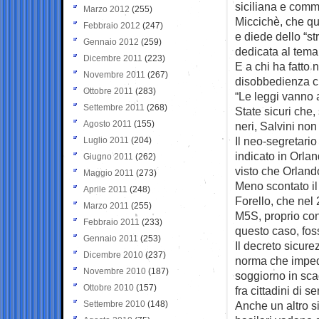
siciliana e commi
Marzo 2012
(255)
Miccichè, che que
Febbraio 2012
(247)
e diede dello “st
Gennaio 2012
(259)
dedicata al tema
Dicembre 2011
(223)
E a chi ha fatto 
Novembre 2011
(267)
disobbedienza civ
Ottobre 2011
(283)
“Le leggi vanno 
Settembre 2011
(268)
State sicuri che,
Agosto 2011
(155)
neri, Salvini no
Il neo-segretario
Luglio 2011
(204)
indicato in Orla
Giugno 2011
(262)
visto che Orland
Maggio 2011
(273)
Meno scontato il
Aprile 2011
(248)
Forello, che nel
Marzo 2011
(255)
M5S, proprio con
Febbraio 2011
(233)
questo caso, fos
Gennaio 2011
(253)
Il decreto sicurez
Dicembre 2010
(237)
norma che impedi
Novembre 2010
(187)
soggiorno in sca
Ottobre 2010
(157)
fra cittadini di se
Settembre 2010
(148)
Anche un altro s