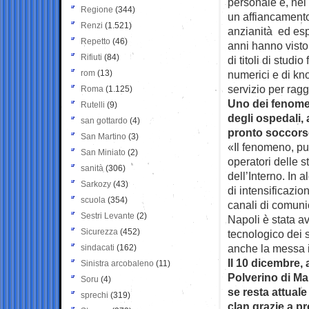
personale e, nel 
Regione
(344)
un affiancamento
Renzi
(1.521)
anzianità ed espe
Repetto
(46)
anni hanno visto
Rifiuti
(84)
di titoli di studi
rom
(13)
numerici e di kn
servizio per raggi
Roma
(1.125)
Uno dei fenomeni
Rutelli
(9)
degli ospedali, 
san gottardo
(4)
pronto soccorso
San Martino
(3)
«Il fenomeno, pur
San Miniato
(2)
operatori delle s
sanità
(306)
dell’Interno. In 
Sarkozy
(43)
di intensificazio
scuola
(354)
canali di comunic
Sestri Levante
(2)
Napoli è stata a
Sicurezza
(452)
tecnologico dei s
anche la messa i
sindacati
(162)
Il 10 dicembre, 
Sinistra arcobaleno
(11)
Polverino di M
Soru
(4)
se resta attuale
sprechi
(319)
clan grazie a pr