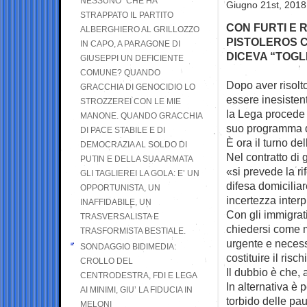
NESSUNO” CHE HA
Giugno 21st, 2018
STRAPPATO IL PARTITO
CON FURTI E 
ALBERGHIERO AL GRILLOZZO
PISTOLEROS 
IN CAPO, A PARAGONE DI
DICEVA “TOGL
GIUSEPPI UN DEFICIENTE
COMUNE? QUANDO
Dopo aver risolt
GRACCHIA DI GENOCIDIO LO
essere inesisten
STROZZEREI CON LE MIE
la Lega procede 
MANONE. QUANDO GRACCHIA
suo programma d
DI PACE STABILE E DI
È ora il turno del
DEMOCRAZIA AL SOLDO DI
Nel contratto di 
PUTIN E DELLA SUA ARMATA
«si prevede la ri
GLI TAGLIEREI LA GOLA: E’ UN
difesa domiciliar
OPPORTUNISTA, UN
incertezza interp
INAFFIDABILE, UN
Con gli immigrati
TRASVERSALISTA E
chiedersi come ma
TRASFORMISTA BESTIALE.
urgente e necess
SONDAGGIO BIDIMEDIA:
costituire il risc
CROLLO DEL
Il dubbio è che, 
CENTRODESTRA, FDI E LEGA
In alternativa è 
AI MINIMI, GIU’ LA FIDUCIA IN
torbido delle pa
MELONI