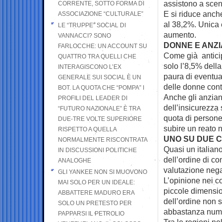
assistono a scen
CORRENTE, SOTTO FORMA DI
E si riduce anche
ASSOCIAZIONE “CULTURALE”
al 38,2%. Unica 
LE “TRUPPE” SOCIAL DI
aumento.
VANNACCI? SONO
DONNE E ANZIA
FARLOCCHE: UN ACCOUNT SU
Come già anticip
QUATTRO TRA QUELLI CHE
solo l’8,5% della
INTERAGISCONO L’EX
paura di eventua
GENERALE SUI SOCIAL È UN
delle donne conti
BOT. LA QUOTA CHE “POMPA” I
Anche gli anzia
PROFILI DEL LEADER DI
dell’insicurezza s
“FUTURO NAZIONALE” È TRA
quota di persone
DUE-TRE VOLTE SUPERIORE
subire un reato n
RISPETTO A QUELLA
UNO SU DUE C
NORMALMENTE RISCONTRATA
Quasi un italian
IN DISCUSSIONI POLITICHE
dell’ordine di con
ANALOGHE
valutazione nega
GLI YANKEE NON SI MUOVONO
L’opinione nei co
MAI SOLO PER UN IDEALE:
piccole dimension
ABBATTERE MADURO ERA
dell’ordine non 
SOLO UN PRETESTO PER
abbastanza num
PAPPARSI IL PETROLIO
Tra le regioni ne