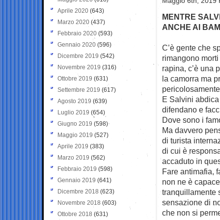
Maggio 6th, 2019 
Aprile 2020
(643)
MENTRE SALVI
Marzo 2020
(437)
ANCHE AI BAM
Febbraio 2020
(593)
Gennaio 2020
(596)
C’è gente che sp
Dicembre 2019
(542)
rimangono morti
Novembre 2019
(316)
rapina, c’è una p
la camorra ma pr
Ottobre 2019
(631)
pericolosamente 
Settembre 2019
(617)
E Salvini abdica 
Agosto 2019
(639)
difendano e facci
Luglio 2019
(654)
Dove sono i famo
Giugno 2019
(598)
Ma davvero pensa
Maggio 2019
(527)
di turista intern
Aprile 2019
(383)
di cui è responsa
Marzo 2019
(562)
accaduto in quest
Febbraio 2019
(598)
Fare antimafia, f
Gennaio 2019
(641)
non ne è capace 
tranquillamente s
Dicembre 2018
(623)
sensazione di no
Novembre 2018
(603)
che non si perm
Ottobre 2018
(631)