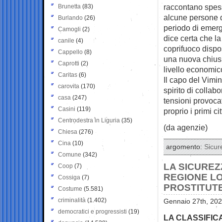
raccontano spesso
Brunetta
(83)
alcune persone do
Burlando
(26)
periodo di emerg
Camogli
(2)
dice certa che la
canile
(4)
coprifuoco dispo
Cappello
(8)
una nuova chius
Caprotti
(2)
livello economic
Caritas
(6)
Il capo del Vimin
carovita
(170)
spirito di collab
casa
(247)
tensioni provocat
Casini
(119)
proprio i primi ci
Centrodestra in Liguria
(35)
(da agenzie)
Chiesa
(276)
Cina
(10)
argomento:
Sicur
Comune
(342)
LA SICUREZ
Coop
(7)
REGIONE LO
Cossiga
(7)
PROSTITUT
Costume
(5.581)
criminalità
(1.402)
Gennaio 27th, 202
democratici e progressisti
(19)
LA CLASSIFICA