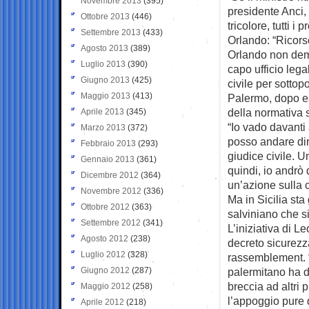
Novembre 2013
(395)
presidente Anci, 
Ottobre 2013
(446)
tricolore, tutti 
Settembre 2013
(433)
Orlando: “Ricorso
Agosto 2013
(389)
Orlando non demo
Luglio 2013
(390)
capo ufficio leg
Giugno 2013
(425)
civile per sottop
Maggio 2013
(413)
Palermo, dopo e
della normativa 
Aprile 2013
(345)
“Io vado davanti
Marzo 2013
(372)
posso andare dir
Febbraio 2013
(293)
giudice civile. 
Gennaio 2013
(361)
quindi, io andrò 
Dicembre 2012
(364)
un’azione sulla 
Novembre 2012
(336)
Ma in Sicilia st
Ottobre 2012
(363)
salviniano che s
Settembre 2012
(341)
L’iniziativa di L
Agosto 2012
(238)
decreto sicurezz
Luglio 2012
(328)
rassemblement. 
Giugno 2012
(287)
palermitano ha de
breccia ad altri 
Maggio 2012
(258)
l’appoggio pure 
Aprile 2012
(218)