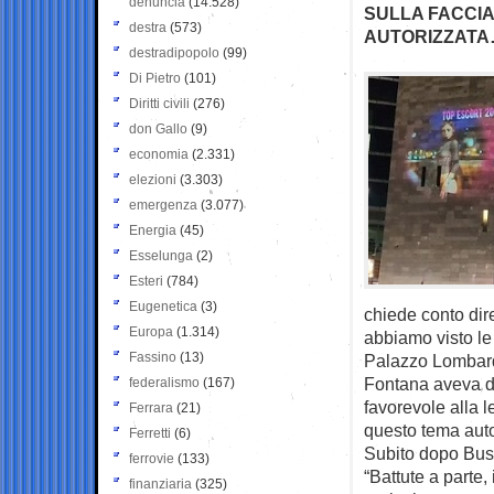
denuncia
(14.528)
SULLA FACCIA
destra
(573)
AUTORIZZATA…
destradipopolo
(99)
Di Pietro
(101)
Diritti civili
(276)
don Gallo
(9)
economia
(2.331)
elezioni
(3.303)
emergenza
(3.077)
Energia
(45)
Esselunga
(2)
Esteri
(784)
Eugenetica
(3)
chiede conto dir
Europa
(1.314)
abbiamo visto le
Fassino
(13)
Palazzo Lombardi
Fontana aveva de
federalismo
(167)
favorevole alla l
Ferrara
(21)
questo tema auto
Ferretti
(6)
Subito dopo Busso
ferrovie
(133)
“Battute a parte,
finanziaria
(325)