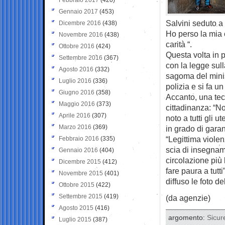
Gennaio 2017
(453)
Salvini seduto a 
Dicembre 2016
(438)
Ho perso la mia c
Novembre 2016
(438)
carità “.
Ottobre 2016
(424)
Questa volta in p
Settembre 2016
(367)
con la legge sull
Agosto 2016
(332)
sagoma del minis
Luglio 2016
(336)
polizia e si fa un 
Giugno 2016
(358)
Accanto, una tec
Maggio 2016
(373)
cittadinanza: “
Aprile 2016
(307)
noto a tutti gli 
Marzo 2016
(369)
in grado di gara
“Legittima violen
Febbraio 2016
(335)
scia di insegname
Gennaio 2016
(404)
circolazione più 
Dicembre 2015
(412)
fare paura a tutt
Novembre 2015
(401)
diffuso le foto d
Ottobre 2015
(422)
Settembre 2015
(419)
(da agenzie)
Agosto 2015
(416)
argomento:
Sicur
Luglio 2015
(387)