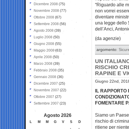
Dicembre 2008
(75)
“Riguardo alle mi
non vorrei essere
Novembre 2008
(77)
diventare ministr
Ottobre 2008
(67)
una legge dello S
Settembre 2008
(56)
dell’Anci, Anton
Agosto 2008
(39)
Luglio 2008
(50)
(da agenzie)
Giugno 2008
(55)
argomento:
Sicur
Maggio 2008
(63)
Aprile 2008
(50)
UN ITALIAN
Marzo 2008
(39)
RISCHIO CRI
Febbraio 2008
(35)
RAPINE E V
Gennaio 2008
(36)
Giugno 22nd, 2018
Dicembre 2007
(25)
Novembre 2007
(22)
IL RAPPORTO 
CONDIZIONATO
Ottobre 2007
(27)
FOMENTARE 
Settembre 2007
(23)
Siamo un Paese in
Agosto 2026
rischio di crimina
L
M
M
G
V
S
D
ritiene per nient