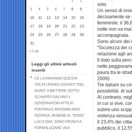
1
2
solo.
3
4
5
6
7
8
9
Un senso di ins
decisamente se s
10
11
12
13
14
15
16
femminile: il 36,
17
18
19
20
21
22
23
notte non va mai
accompagnata.
24
25
26
27
28
29
30
Sono alcuni dei d
31
“Sicurezza dei cit
« Lug
relazione agli a
Il dato sulla per
Leggi gli ultimi articoli
netto peggioramen
inseriti
paura tra le stra
2009).
CE LA FARANNO QUESTA
Tre italiani su c
VOLTA I PAVIDI LEGHISTI “DEL
possibilità di sub
NORD” A METTERE SOTTO
Al contrario, mig
SCHIAFFO SALVINI? I
in cui si vive, c
GOVERNATORI ATTILIO
subire uno scippo
FONTANA E MASSIMILIANO
violenza sessual
FEDRIGA, INSIEME AL “DOGE”
Il 23,4% dei citt
LUCA ZAIA, SONO PRONTI A
pubblico, il 12,
FORMALIZZARE UNA