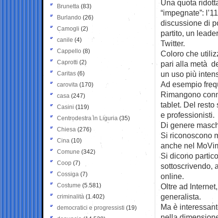
Una quota ridotta
Brunetta
(83)
“impegnate”: l’1
Burlando
(26)
discussione di po
Camogli
(2)
partito, un leade
canile
(4)
Twitter.
Cappello
(8)
Coloro che utiliz
Caprotti
(2)
pari alla metà de
un uso più inten
Caritas
(6)
Ad esempio frequ
carovita
(170)
Rimangono connes
casa
(247)
tablet. Del resto
Casini
(119)
e professionisti.
Centrodestra in Liguria
(35)
Di genere masch
Chiesa
(276)
Si riconoscono m
Cina
(10)
anche nel MoVime
Comune
(342)
Si dicono partico
Coop
(7)
sottoscrivendo, 
Cossiga
(7)
online.
Costume
(5.581)
Oltre ad Internet
generalista.
criminalità
(1.402)
Ma è interessant
democratici e progressisti
(19)
nella dimensione