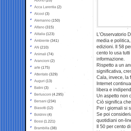
Aborto
(20)
Acca Larentia
(2)
Alcool
(3)
Alemanno
(150)
Alfano
(315)
L’Osservatorio D
Alitalia
(123)
media e politica
Ambiente
(341)
edizioni. Il 58 p
AN
(210)
cento lo usa tutti
Animali
(74)
informazione.
Arancioni
(2)
Rispetto a un ann
arte
(175)
significativa, cre
Attentato
(329)
Cala, invece, la f
Auguri
(13)
Internet continu
Batini
(3)
libera e indipen
Berlusconi
(4.295)
Un aspetto non da
Bersani
(234)
Ciò significa che
Per i giornali si
Biasotti
(12)
Se poi consideriam
Boldrini
(4)
quotidiani on-lin
Bossi
(1.221)
Il 50 per cento d
Brambilla
(38)