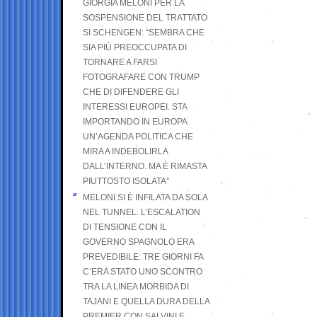
GIORGIA MELONI PER LA
SOSPENSIONE DEL TRATTATO
SI SCHENGEN: “SEMBRA CHE
SIA PIÙ PREOCCUPATA DI
TORNARE A FARSI
FOTOGRAFARE CON TRUMP
CHE DI DIFENDERE GLI
INTERESSI EUROPEI. STA
IMPORTANDO IN EUROPA
UN’AGENDA POLITICA CHE
MIRA A INDEBOLIRLA
DALL’INTERNO. MA È RIMASTA
PIUTTOSTO ISOLATA”
MELONI SI È INFILATA DA SOLA
NEL TUNNEL. L’ESCALATION
DI TENSIONE CON IL
GOVERNO SPAGNOLO ERA
PREVEDIBILE: TRE GIORNI FA
C’ERA STATO UNO SCONTRO
TRA LA LINEA MORBIDA DI
TAJANI E QUELLA DURA DELLA
PREMIER CON SALVINI E