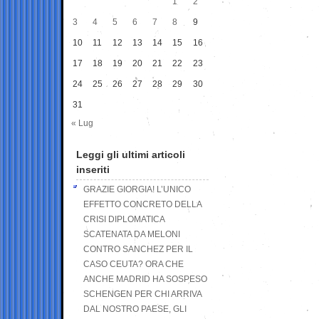
1
2
3
4
5
6
7
8
9
10
11
12
13
14
15
16
17
18
19
20
21
22
23
24
25
26
27
28
29
30
31
« Lug
Leggi gli ultimi articoli
inseriti
GRAZIE GIORGIA! L’UNICO
EFFETTO CONCRETO DELLA
CRISI DIPLOMATICA
SCATENATA DA MELONI
CONTRO SANCHEZ PER IL
CASO CEUTA? ORA CHE
ANCHE MADRID HA SOSPESO
SCHENGEN PER CHI ARRIVA
DAL NOSTRO PAESE, GLI