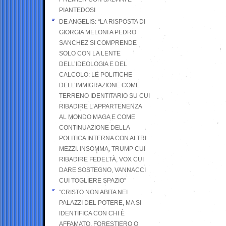
PIANTEDOSI
DE ANGELIS: “LA RISPOSTA DI
GIORGIA MELONI A PEDRO
SANCHEZ SI COMPRENDE
SOLO CON LA LENTE
DELL’IDEOLOGIA E DEL
CALCOLO: LE POLITICHE
DELL’IMMIGRAZIONE COME
TERRENO IDENTITARIO SU CUI
RIBADIRE L’APPARTENENZA
AL MONDO MAGA E COME
CONTINUAZIONE DELLA
POLITICA INTERNA CON ALTRI
MEZZI. INSOMMA, TRUMP CUI
RIBADIRE FEDELTÀ, VOX CUI
DARE SOSTEGNO, VANNACCI
CUI TOGLIERE SPAZIO”
“CRISTO NON ABITA NEI
PALAZZI DEL POTERE, MA SI
IDENTIFICA CON CHI È
AFFAMATO, FORESTIERO O