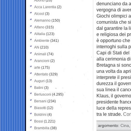
Aborto
(20)
denunciano da a
Acca Larentia
(2)
vergogna di aver
Alcool
(3)
Giochi olimpici 
Alemanno
(150)
comunista che s
Alfano
(315)
dal garantire la l
e religiosa dei pr
Alitalia
(123)
è opportuno che 
Ambiente
(341)
interroghi sulla 
AN
(210)
Capi di Stati de
Animali
(74)
alla cerimonia di
Arancioni
(2)
Bretagna si sono 
arte
(175)
una volta da apri
Attentato
(329)
interprete il pr
Auguri
(13)
durezza il govern
Batini
(3)
sua linea il can
Berlusconi
(4.295)
Klaus, il govern
Bersani
(234)
presidente france
luce della repres
Biasotti
(12)
tra le strade.
Con
Boldrini
(4)
Bossi
(1.221)
argomento:
Cina
Brambilla
(38)