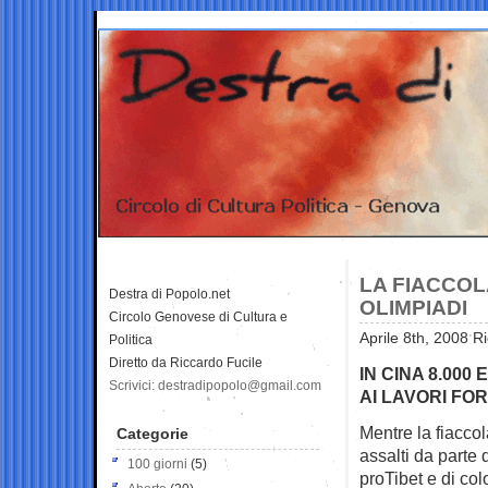
LA FIACCOL
Destra di Popolo.net
OLIMPIADI
Circolo Genovese di Cultura e
Aprile 8th, 2008 R
Politica
Diretto da Riccardo Fucile
IN CINA 8.000
Scrivici: destradipopolo@gmail.com
AI LAVORI FO
Mentre la fiaccol
Categorie
assalti
da parte 
100 giorni
(5)
proTibet e di col