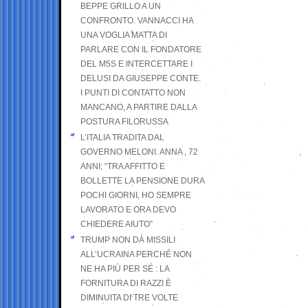
BEPPE GRILLO A UN
CONFRONTO. VANNACCI HA
UNA VOGLIA MATTA DI
PARLARE CON IL FONDATORE
DEL M5S E INTERCETTARE I
DELUSI DA GIUSEPPE CONTE.
I PUNTI DI CONTATTO NON
MANCANO, A PARTIRE DALLA
POSTURA FILORUSSA
L’ITALIA TRADITA DAL
GOVERNO MELONI. ANNA , 72
ANNI; “TRA AFFITTO E
BOLLETTE LA PENSIONE DURA
POCHI GIORNI, HO SEMPRE
LAVORATO E ORA DEVO
CHIEDERE AIUTO”
TRUMP NON DÀ MISSILI
ALL’UCRAINA PERCHÉ NON
NE HA PIÙ PER SÉ : LA
FORNITURA DI RAZZI È
DIMINUITA DI TRE VOLTE