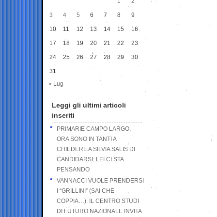
1
2
3
4
5
6
7
8
9
10
11
12
13
14
15
16
17
18
19
20
21
22
23
24
25
26
27
28
29
30
31
« Lug
Leggi gli ultimi articoli
inseriti
PRIMARIE CAMPO LARGO,
ORA SONO IN TANTI A
CHIEDERE A SILVIA SALIS DI
CANDIDARSI: LEI CI STA
PENSANDO
VANNACCI VUOLE PRENDERSI
I “GRILLINI” (SAI CHE
COPPIA…). IL CENTRO STUDI
DI FUTURO NAZIONALE INVITA