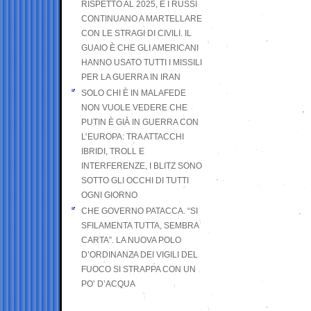
RISPETTO AL 2025, E I RUSSI
CONTINUANO A MARTELLARE
CON LE STRAGI DI CIVILI. IL
GUAIO È CHE GLI AMERICANI
HANNO USATO TUTTI I MISSILI
PER LA GUERRA IN IRAN
SOLO CHI È IN MALAFEDE
NON VUOLE VEDERE CHE
PUTIN È GIÀ IN GUERRA CON
L’EUROPA: TRA ATTACCHI
IBRIDI, TROLL E
INTERFERENZE, I BLITZ SONO
SOTTO GLI OCCHI DI TUTTI
OGNI GIORNO
CHE GOVERNO PATACCA. “SI
SFILAMENTA TUTTA, SEMBRA
CARTA”. LA NUOVA POLO
D’ORDINANZA DEI VIGILI DEL
FUOCO SI STRAPPA CON UN
PO’ D’ACQUA