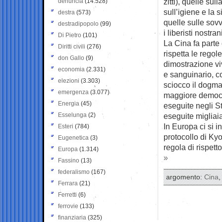
zitti), quelle sul
denuncia
(14.528)
sull’igiene e la 
destra
(573)
quelle sulle sov
destradipopolo
(99)
i liberisti nostran
Di Pietro
(101)
La Cina fa part
Diritti civili
(276)
rispetta le regol
don Gallo
(9)
dimostrazione vi
economia
(2.331)
e sanguinario, co
elezioni
(3.303)
sciocco il dogma
emergenza
(3.077)
maggiore democra
Energia
(45)
eseguite negli S
Esselunga
(2)
eseguite migliai
In Europa ci si i
Esteri
(784)
protocollo di Kyo
Eugenetica
(3)
regola di rispett
Europa
(1.314)
»
Fassino
(13)
federalismo
(167)
argomento:
Cina
Ferrara
(21)
Ferretti
(6)
ferrovie
(133)
finanziaria
(325)