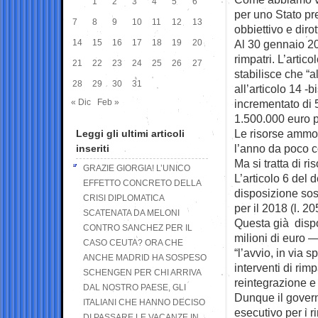
1
2
3
4
5
6
per uno Stato pre
7
8
9
10
11
12
13
obbiettivo e dirot
14
15
16
17
18
19
20
Al 30 gennaio 201
rimpatri. L’artic
21
22
23
24
25
26
27
stabilisce che “a
28
29
30
31
all’articolo 14 -
« Dic
Feb »
incrementato di 5
1.500.000 euro p
Le risorse ammon
Leggi gli ultimi articoli
l’anno da poco c
inseriti
Ma si tratta di r
GRAZIE GIORGIA! L’UNICO
L’articolo 6 del 
EFFETTO CONCRETO DELLA
disposizione sos
CRISI DIPLOMATICA
per il 2018 (l. 20
SCATENATA DA MELONI
Questa già dispo
CONTRO SANCHEZ PER IL
milioni di euro 
CASO CEUTA? ORA CHE
“l’avvio, in via 
ANCHE MADRID HA SOSPESO
interventi di rim
SCHENGEN PER CHI ARRIVA
reintegrazione e 
DAL NOSTRO PAESE, GLI
Dunque il govern
ITALIANI CHE HANNO DECISO
esecutivo per i r
DI PASSARE LE VACANZE IN