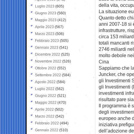
della vita, occu
Luglio 2023
(605)
La situazione e
Giugno 2023
(560)
Quanto detto chi
Maggio 2023
(412)
anni 2007-18 si è
Aprile 2023
(567)
infrastrutture, r
Marzo 2023
(506)
circa 153 miliard
Febbraio 2023
(505)
totali mancanti r
Gennaio 2023
(541)
2746 miliardi ne
Dicembre 2022
(525)
molto debole nei
Cina
Novembre 2022
(526)
Sappiamo che la
Ottobre 2022
(552)
Juncker, che ope
Settembre 2022
(584)
gli Investimenti
Agosto 2022
(584)
gli Investimenti 
Luglio 2022
(562)
investimenti infra
Giugno 2022
(521)
risultato pare sia
Maggio 2022
(470)
Il programma è s
Aprile 2022
(502)
degli investiment
Marzo 2022
(542)
europeo anche dal
Febbraio 2022
(494)
iniziativa prefi
Gennaio 2022
(510)
dell’adozione d