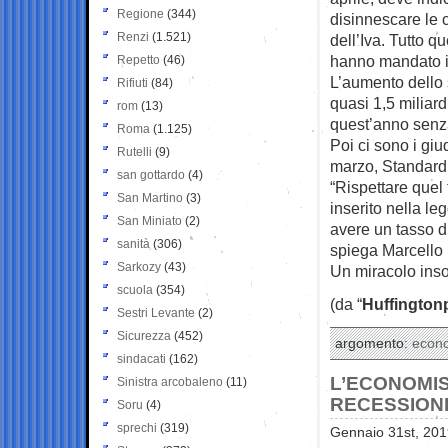
Regione
(344)
disinnescare le 
Renzi
(1.521)
dell’Iva. Tutto q
hanno mandato in
Repetto
(46)
L’aumento dello
Rifiuti
(84)
quasi 1,5 miliardi
rom
(13)
quest’anno senz
Roma
(1.125)
Poi ci sono i giud
Rutelli
(9)
marzo, Standard &
san gottardo
(4)
“Rispettare quel 
San Martino
(3)
inserito nella leg
San Miniato
(2)
avere un tasso d
sanità
(306)
spiega Marcello M
Sarkozy
(43)
Un miracolo in
scuola
(354)
(da “
Huffington
Sestri Levante
(2)
Sicurezza
(452)
argomento:
econ
sindacati
(162)
L’ECONOMIS
Sinistra arcobaleno
(11)
RECESSIONE
Soru
(4)
sprechi
(319)
Gennaio 31st, 201