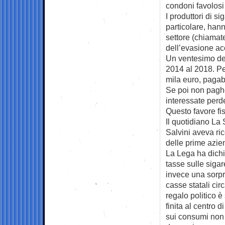
condoni favolosi 
I produttori di si
particolare, han
settore (chiamat
dell’evasione ac
Un ventesimo del
2014 al 2018. Per
mila euro, pagabi
Se poi non pagh
interessate perd
Questo favore fi
Il quotidiano La 
Salvini aveva ri
delle prime azien
La Lega ha dichia
tasse sulle sigar
invece una sorpr
casse statali ci
regalo politico è
finita al centro 
sui consumi non