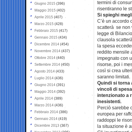
termini di consu
Giugno 2015
(396)
risentiranno le s
Maggio 2015
(402)
Si spieghi megl
Aprile 2015
(407)
C’è un accordo c
Marzo 2015
(428)
scatterà se non v
Febbraio 2015
(417)
legge di Bilancio
Gennaio 2015
(434)
clausola scatterà
Dicembre 2014
(454)
la spesa ecceder
Novembre 2014
(437)
reddito mensile 
impegnato con un
Ottobre 2014
(440)
risorse, poi i me
Settembre 2014
(450)
così si crea ulte
Agosto 2014
(433)
saranno limitati.
Luglio 2014
(436)
Quindi si torna
Giugno 2014
(391)
vincoli di spesa
Maggio 2014
(392)
intenzionato a r
Aprile 2014
(389)
inesistenti.
Marzo 2014
(436)
Perciò sarebbe o
Febbraio 2014
(386)
europea per raff
Gennaio 2014
(419)
raddoppi le riso
Dicembre 2013
(367)
la situazione è a