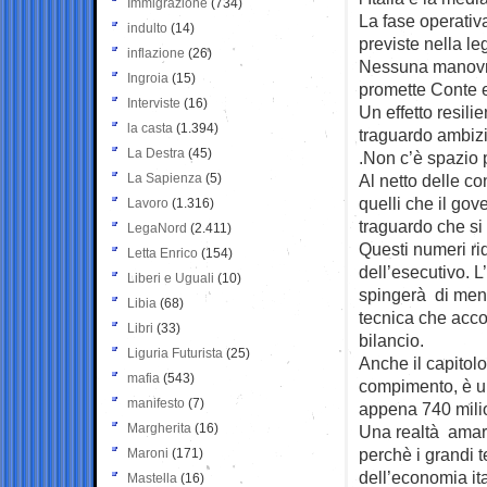
Immigrazione
(734)
La fase operativ
indulto
(14)
previste nella leg
inflazione
(26)
Nessuna manovra 
Ingroia
(15)
promette Conte e
Interviste
(16)
Un effetto resil
la casta
(1.394)
traguardo ambizio
La Destra
(45)
.Non c’è spazio 
La Sapienza
(5)
Al netto delle co
quelli che il go
Lavoro
(1.316)
traguardo che si
LegaNord
(2.411)
Questi numeri ri
Letta Enrico
(154)
dell’esecutivo. L’
Liberi e Uguali
(10)
spingerà di meno
Libia
(68)
tecnica che acco
Libri
(33)
bilancio.
Liguria Futurista
(25)
Anche il capitolo
mafia
(543)
compimento, è u
manifesto
(7)
appena 740 milio
Margherita
(16)
Una realtà amara
perchè i grandi t
Maroni
(171)
dell’economia it
Mastella
(16)