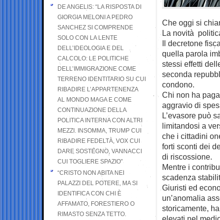
DE ANGELIS: “LA RISPOSTA DI
GIORGIA MELONI A PEDRO
Che oggi si chia
SANCHEZ SI COMPRENDE
La novità politic
SOLO CON LA LENTE
Il decretone fis
DELL’IDEOLOGIA E DEL
quella parola im
CALCOLO: LE POLITICHE
stessi effetti del
DELL’IMMIGRAZIONE COME
seconda repubblic
TERRENO IDENTITARIO SU CUI
condono.
RIBADIRE L’APPARTENENZA
Chi non ha pagat
AL MONDO MAGA E COME
aggravio di spesa
CONTINUAZIONE DELLA
L’evasore può sa
POLITICA INTERNA CON ALTRI
limitandosi a ve
MEZZI. INSOMMA, TRUMP CUI
che i cittadini 
RIBADIRE FEDELTÀ, VOX CUI
forti sconti dei d
DARE SOSTEGNO, VANNACCI
di riscossione.
CUI TOGLIERE SPAZIO”
Mentre i contrib
“CRISTO NON ABITA NEI
scadenza stabilit
PALAZZI DEL POTERE, MA SI
Giuristi ed econo
IDENTIFICA CON CHI È
un’anomalia asso
AFFAMATO, FORESTIERO O
storicamente, ha 
RIMASTO SENZA TETTO.
elevati nel medi