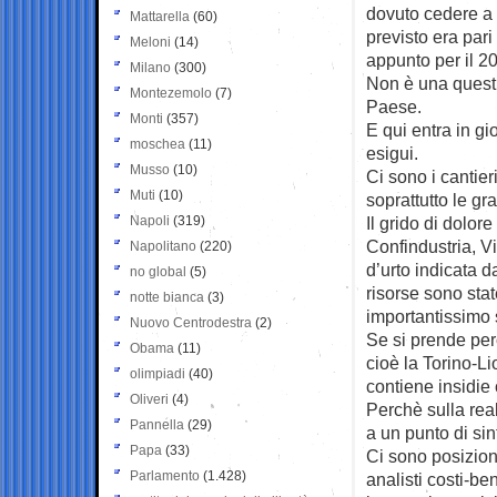
dovuto cedere a B
Mattarella
(60)
previsto era pari 
Meloni
(14)
appunto per il 20
Milano
(300)
Non è una questio
Montezemolo
(7)
Paese.
Monti
(357)
E qui entra in gi
moschea
(11)
esigui.
Musso
(10)
Ci sono i cantier
Muti
(10)
soprattutto le gr
Napoli
(319)
Il grido di dolor
Confindustria, Vi
Napolitano
(220)
d’urto indicata d
no global
(5)
risorse sono sta
notte bianca
(3)
importantissimo 
Nuovo Centrodestra
(2)
Se si prende per
Obama
(11)
cioè la Torino-L
olimpiadi
(40)
contiene insidie
Oliveri
(4)
Perchè sulla real
Pannella
(29)
a un punto di sin
Papa
(33)
Ci sono posizioni
Parlamento
(1.428)
analisti costi-be