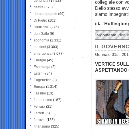
denuncia
(14.528)
collegiale con vo
destra
(573)
Dello stesso avv
siamo impegnati a
destradipopolo
(99)
Di Pietro
(101)
(da “
Huffington
Diritti civili
(276)
don Gallo
(9)
argomento:
denu
economia
(2.331)
IL GOVERNO
elezioni
(3.303)
emergenza
(3.077)
Gennaio 31st, 201
Energia
(45)
VERTICE SULL
Esselunga
(2)
ASPETTANDO
Esteri
(784)
Eugenetica
(3)
Europa
(1.314)
Fassino
(13)
federalismo
(167)
Ferrara
(21)
Ferretti
(6)
ferrovie
(133)
finanziaria
(325)