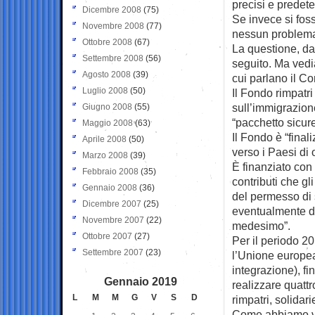
precisi e predete
Dicembre 2008
(75)
Se invece si foss
Novembre 2008
(77)
nessun problem
Ottobre 2008
(67)
La questione, da
Settembre 2008
(56)
seguito. Ma vedi
Agosto 2008
(39)
cui parlano il Co
Luglio 2008
(50)
Il Fondo rimpatri
sull’immigrazione
Giugno 2008
(55)
“pacchetto sicure
Maggio 2008
(63)
Il Fondo è “finali
Aprile 2008
(50)
verso i Paesi di 
Marzo 2008
(39)
È finanziato con 
Febbraio 2008
(35)
contributi che gl
Gennaio 2008
(36)
del permesso di s
Dicembre 2007
(25)
eventualmente di
Novembre 2007
(22)
medesimo”.
Ottobre 2007
(27)
Per il periodo 20
Settembre 2007
(23)
l’Unione europea
integrazione), fi
Gennaio 2019
realizzare quattr
L
M
M
G
V
S
D
rimpatri, solidari
Come abbiamo vis