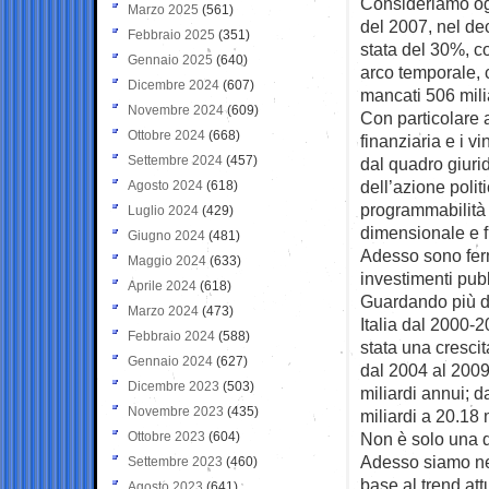
Consideriamo ogg
Marzo 2025
(561)
del 2007, nel de
Febbraio 2025
(351)
stata del 30%, c
Gennaio 2025
(640)
arco temporale, c
Dicembre 2024
(607)
mancati 506 miliar
Novembre 2024
(609)
Con particolare at
Ottobre 2024
(668)
finanziaria e i vi
Settembre 2024
(457)
dal quadro giuri
dell’azione politi
Agosto 2024
(618)
programmabilità d
Luglio 2024
(429)
dimensionale e fi
Giugno 2024
(481)
Adesso sono fermi
Maggio 2024
(633)
investimenti pubb
Aprile 2024
(618)
Guardando più da
Marzo 2024
(473)
Italia dal 2000-2
Febbraio 2024
(588)
stata una crescit
Gennaio 2024
(627)
dal 2004 al 2009
Dicembre 2023
(503)
miliardi annui; 
Novembre 2023
(435)
miliardi a 20.18 m
Ottobre 2023
(604)
Non è solo una q
Adesso siamo nel
Settembre 2023
(460)
base al trend att
Agosto 2023
(641)