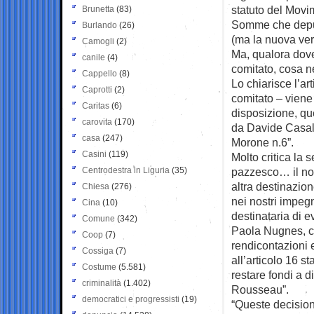
statuto del Movim
Brunetta
(83)
Somme che deputa
Burlando
(26)
(ma la nuova ver
Camogli
(2)
Ma, qualora dove
canile
(4)
comitato, cosa n
Cappello
(8)
Lo chiarisce l’art
Caprotti
(2)
comitato – viene
Caritas
(6)
disposizione, qu
carovita
(170)
da Davide Casal
casa
(247)
Morone n.6”.
Casini
(119)
Molto critica la
Centrodestra in Liguria
(35)
pazzesco… il nost
altra destinazio
Chiesa
(276)
nei nostri impeg
Cina
(10)
destinataria di e
Comune
(342)
Paola Nugnes, co
Coop
(7)
rendicontazioni 
Cossiga
(7)
all’articolo 16 s
Costume
(5.581)
restare fondi a 
criminalità
(1.402)
Rousseau”.
democratici e progressisti
(19)
“Queste decisio