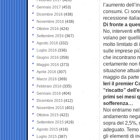
l’aumento dell’in
Gennaio 2017
(453)
consumi. Ci sono
Dicembre 2016
(438)
recessione italia
Novembre 2016
(438)
Di fronte a que
Ottobre 2016
(424)
No, interventi ef
Settembre 2016
(367)
volano per quell
Agosto 2016
(332)
molto limitato di
sulle imprese più 
Luglio 2016
(336)
che incontrano mo
Giugno 2016
(358)
certamente non ha
Maggio 2016
(373)
situazione attua
Aprile 2016
(307)
maggio da parte
Marzo 2016
(369)
Ieri il premier 
Febbraio 2016
(335)
“riscatto” dell
Gennaio 2016
(404)
primi sei mesi 
Dicembre 2015
(412)
sofferenza…
Novembre 2015
(401)
Noi entriamo nel
Ottobre 2015
(422)
andamento negativ
Settembre 2015
(419)
sopra del 2,5%, 
adeguato. Temo c
Agosto 2015
(416)
gli elementi di 
Luglio 2015
(387)