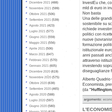
InvestEu che, co
Dicembre 2021
(488)
mld di euro in in
Novembre 2021
(599)
Non basta
Ottobre 2021
(506)
Una delle grandi
Settembre 2021
(539)
sostenibile su 
Agosto 2021
(423)
richiede investim
Luglio 2021
(577)
politici con rice
Giugno 2021
(559)
nuove (sovranis
Maggio 2021
(556)
formazione politi
Aprile 2021
(506)
istituzionale eur
Marzo 2021
(647)
anni passati anch
attraverso istit
Febbraio 2021
(570)
investendo sopra
Gennaio 2021
(605)
diseguaglianze f
Dicembre 2020
(619)
Novembre 2020
(575)
Alberto Quadrio
Ottobre 2020
(638)
Economista, pre
Settembre 2020
(465)
(da
“Huffington
Agosto 2020
(588)
argomento:
econ
Luglio 2020
(597)
Giugno 2020
(580)
L’ECONOMIS
Maggio 2020
(618)