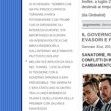
Inoltre, a luglio
SI SCHENGEN: “SEMBRA CHE
destinati ai rimp
SIA PIÙ PREOCCUPATA DI
(da Globalist)
TORNARE A FARSI
FOTOGRAFARE CON TRUMP
argomento:
denu
CHE DI DIFENDERE GLI
INTERESSI EUROPEI. STA
IL GOVERNO
IMPORTANDO IN EUROPA
EVASORI E 
UN’AGENDA POLITICA CHE
MIRA A INDEBOLIRLA
Gennaio 31st, 201
DALL’INTERNO. MA È RIMASTA
SANATORIE, R
PIUTTOSTO ISOLATA”
CONFLITTI DI
MELONI SI È INFILATA DA SOLA
CAMBIAMENT
NEL TUNNEL. L’ESCALATION
DI TENSIONE CON IL
GOVERNO SPAGNOLO ERA
PREVEDIBILE: TRE GIORNI FA
C’ERA STATO UNO SCONTRO
TRA LA LINEA MORBIDA DI
TAJANI E QUELLA DURA DELLA
PREMIER CON SALVINI E
PIANTEDOSI