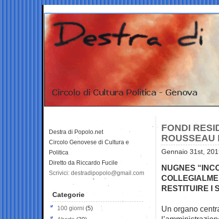
FONDI RESID
Destra di Popolo.net
ROUSSEAU 
Circolo Genovese di Cultura e
Gennaio 31st, 201
Politica
Diretto da Riccardo Fucile
NUGNES “INCO
Scrivici: destradipopolo@gmail.com
COLLEGIALMEN
RESTITUIRE I 
Categorie
Un organo centra
100 giorni
(5)
l’amministrazio