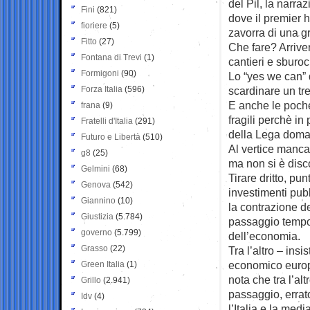
del Pil, la narra
Fini
(821)
dove il premier 
fioriere
(5)
zavorra di una g
Fitto
(27)
Che fare? Arriver
Fontana di Trevi
(1)
cantieri e sburoc
Formigoni
(90)
Lo “yes we can” 
Forza Italia
(596)
scardinare un tre
E anche le poche
frana
(9)
fragili perchè in 
Fratelli d'Italia
(291)
della Lega doman
Futuro e Libertà
(510)
Al vertice manca
g8
(25)
ma non si è disc
Gelmini
(68)
Tirare dritto, pu
Genova
(542)
investimenti pubb
Giannino
(10)
la contrazione de
Giustizia
(5.784)
passaggio tempor
governo
(5.799)
dell’economia.
Grasso
(22)
Tra l’altro – ins
economico europe
Green Italia
(1)
nota che tra l’al
Grillo
(2.941)
passaggio, errato
Idv
(4)
l’Italia e la med