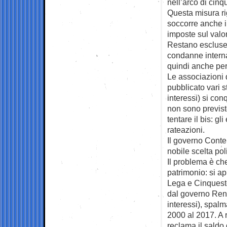
nell’arco di cinq
Questa misura rig
soccorre anche i 
imposte sul valor
Restano escluse s
condanne internaz
quindi anche per 
Le associazioni 
pubblicato vari 
interessi) si con
non sono previst
tentare il bis: gl
rateazioni.
Il governo Conte 
nobile scelta pol
Il problema è che
patrimonio: si ap
Lega e Cinqueste
dal governo Renz
interessi), spalma
2000 al 2017. A r
reclama il saldo 