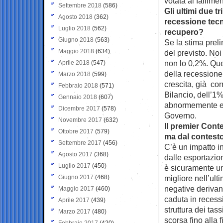
votata al fallime
Settembre 2018
(586)
Gli ultimi due tr
Agosto 2018
(362)
recessione tecn
Luglio 2018
(562)
recupero?
Giugno 2018
(563)
Se la stima preli
Maggio 2018
(634)
del previsto. Noi
non lo 0,2%. Que
Aprile 2018
(547)
della recessione
Marzo 2018
(599)
crescita, già corr
Febbraio 2018
(571)
Bilancio, dell’1%
Gennaio 2018
(607)
abnormemente ele
Dicembre 2017
(578)
Governo.
Novembre 2017
(632)
Il premier Cont
Ottobre 2017
(579)
ma dal contesto
Settembre 2017
(456)
C’è un impatto i
Agosto 2017
(368)
dalle esportazio
Luglio 2017
(450)
è sicuramente un
Giugno 2017
(468)
migliore nell’ult
negative derivan
Maggio 2017
(460)
caduta in recess
Aprile 2017
(439)
struttura dei tas
Marzo 2017
(480)
scorsa fino alla 
Febbraio 2017
(420)