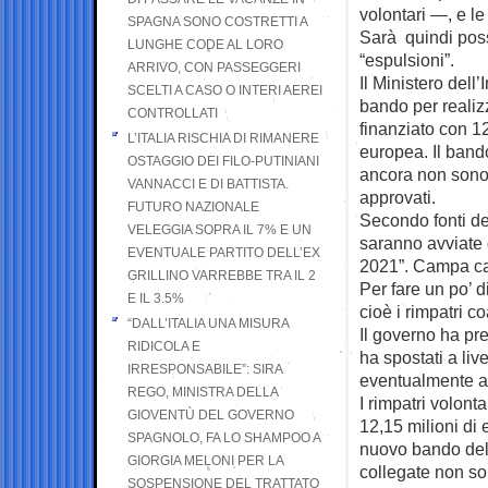
volontari —, e le
SPAGNA SONO COSTRETTI A
Sarà quindi possi
LUNGHE CODE AL LORO
“espulsioni”.
ARRIVO, CON PASSEGGERI
Il Ministero dell
SCELTI A CASO O INTERI AEREI
bando per realizza
CONTROLLATI
finanziato con 12
L’ITALIA RISCHIA DI RIMANERE
europea. Il band
OSTAGGIO DEI FILO-PUTINIANI
ancora non sono d
VANNACCI E DI BATTISTA.
approvati.
FUTURO NAZIONALE
Secondo fonti del
VELEGGIA SOPRA IL 7% E UN
saranno avviate 
EVENTUALE PARTITO DELL’EX
2021”. Campa c
GRILLINO VARREBBE TRA IL 2
Per fare un po’ d
E IL 3.5%
cioè i rimpatri co
“DALL’ITALIA UNA MISURA
Il governo ha pres
RIDICOLA E
ha spostati a liv
IRRESPONSABILE”: SIRA
eventualmente anc
REGO, MINISTRA DELLA
I rimpatri volont
GIOVENTÙ DEL GOVERNO
12,15 milioni di
SPAGNOLO, FA LO SHAMPOO A
nuovo bando del M
GIORGIA MELONI PER LA
collegate non so
SOSPENSIONE DEL TRATTATO