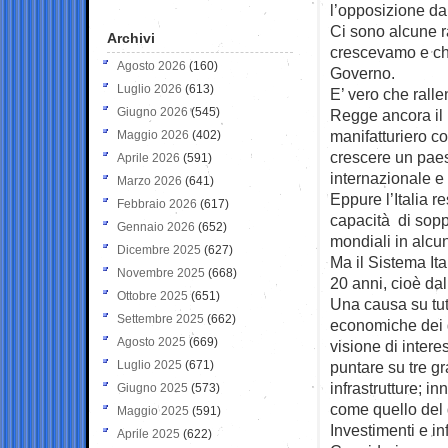
l’opposizione da
Ci sono alcune ra
Archivi
crescevamo e che 
Agosto 2026
(160)
Governo.
Luglio 2026
(613)
E’ vero che rall
Giugno 2026
(545)
Regge ancora il 
manifatturiero c
Maggio 2026
(402)
crescere un paes
Aprile 2026
(591)
internazionale e 
Marzo 2026
(641)
Eppure l’Italia r
Febbraio 2026
(617)
capacità di sopp
Gennaio 2026
(652)
mondiali in alcuni
Dicembre 2025
(627)
Ma il Sistema It
Novembre 2025
(668)
20 anni, cioè dall
Ottobre 2025
(651)
Una causa su tut
Settembre 2025
(662)
economiche dei g
Agosto 2025
(669)
visione di intere
Luglio 2025
(671)
puntare su tre gra
infrastrutture; i
Giugno 2025
(573)
come quello del d
Maggio 2025
(591)
Investimenti e inf
Aprile 2025
(622)