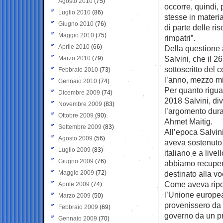
Agosto 2010
(75)
occorre, quindi,
Luglio 2010
(86)
stesse in materia
Giugno 2010
(76)
di parte delle ri
Maggio 2010
(75)
rimpatri”.
Aprile 2010
(66)
Della questione 
Salvini, che il 
Marzo 2010
(79)
sottoscritto del 
Febbraio 2010
(73)
l’anno, mezzo mil
Gennaio 2010
(74)
Per quanto riguard
Dicembre 2009
(74)
2018 Salvini, div
Novembre 2009
(83)
l’argomento dura
Ottobre 2009
(90)
Ahmet Maitig.
Settembre 2009
(83)
All’epoca Salvin
Agosto 2009
(56)
aveva sostenuto c
Luglio 2009
(83)
italiano e a live
Giugno 2009
(76)
abbiamo recupera
Maggio 2009
(72)
destinato alla vo
Come aveva ripor
Aprile 2009
(74)
l’Unione europea
Marzo 2009
(50)
provenissero da 
Febbraio 2009
(69)
governo da un pro
Gennaio 2009
(70)