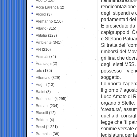
Aborto
(20)
rendicontazione e
Acca Larentia
(2)
degli stipendi e 
Alcool
(3)
parlamentari del
Alemanno
(150)
E presieduto da 
Alfano
(315)
capigruppo di C
Alitalia
(123)
e Stefano Patuan
Ambiente
(341)
Si tratta del “com
AN
(210)
rimborsi del Mov
Animali
(74)
grillina che dovr
Arancioni
(2)
degli eletti M5S.
possesso – viene
arte
(175)
soggetto.
Attentato
(329)
Lo riporta l’age
Auguri
(13)
Il giorno 7 agos
Batini
(3)
Luca Amato di Ro
Berlusconi
(4.295)
organo 5 Stelle. 
Bersani
(234)
‘creatura’, assu
Biasotti
(12)
quella di consigl
Boldrini
(4)
legge che “il pa
Bossi
(1.221)
somme versate da
Brambilla
(38)
legislatura per l