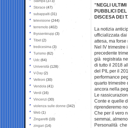
Stampa
(373)
“NEGLI ULTIMI
Storace
(47)
PUBBLICI DEL
subappalti
(31)
DISCESA DEI 
televisione
(244)
terremoto
(402)
La notizia antici
thyssenkrupp
(3)
ufficializzata dai
Tibet
(2)
attesa, ma forse 
Nel IV trimestre i
tredicesima
(3)
precedente trime
Turismo
(62)
già registrata nel
Udc
(64)
di tutto il 2018 
Università
(128)
del PIL per il 2
V-Day
(2)
performance pegg
Veltroni
(30)
quarto trimestre 
Vendola
(41)
ancora nella peg
Verdi
(16)
Le rassicurazion
Vincenzi
(30)
Conte e quelle d
violenza sulle donne
(342)
riprenderemo non
Che per il vero 
Web
(1)
semmai, almeno i
Zingaretti
(10)
Personalità che 
zingari
(14)