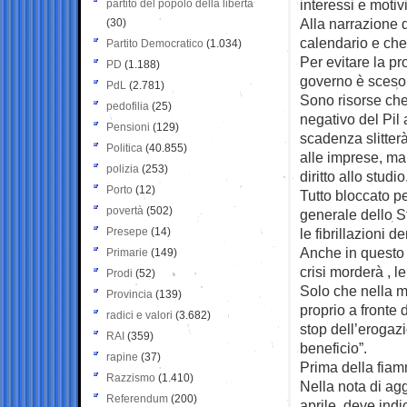
interessi e motiv
partito del popolo della libertà
Alla narrazione 
(30)
calendario e che
Partito Democratico
(1.034)
Per evitare la p
PD
(1.188)
governo è sceso a
PdL
(2.781)
Sono risorse che 
pedofilia
(25)
negativo del Pil
Pensioni
(129)
scadenza slitterà
Politica
(40.855)
alle imprese, ma
polizia
(253)
diritto allo studio
Porto
(12)
Tutto bloccato pe
povertà
(502)
generale dello St
Presepe
(14)
le fibrillazioni 
Anche in questo c
Primarie
(149)
crisi morderà , 
Prodi
(52)
Solo che nella m
Provincia
(139)
proprio a fronte 
radici e valori
(3.682)
stop dell’erogaz
RAI
(359)
beneficio”.
rapine
(37)
Prima della fia
Razzismo
(1.410)
Nella nota di a
Referendum
(200)
aprile, deve ind