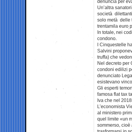
denuncia per eva
Un’altra sanatori
società dilettant
solo metà delle t
trentamila euro 
In totale, nei co
condono.
I Cinquestelle ha
Salvini proponeva
truffa) che vedon
Nel decreto per 
condoni edilizi p
denunciato Lega
esistevano vincol
Gli esperti temo
famosa flat tax t
Iva che nel 2018
L’economista Vie
al ministero prim
quel limite «un 
sommerso, cioè a 
trasformarsi in s