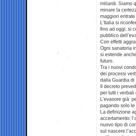
miliardi. Siamo q
minare la certez
maggiori entrate 
L’Italia si rico
fino ad oggi, si
pubblico dell’ev
Con effetti aggra
Ogni sanatoria i
si estende anche
futuro.
Tra i nuovi condo
dei processi verb
dalla Guardia di
Il decreto preved
per tutti i verbali
L’evasore già p
pagando solo le 
La definizione a
accertamento: l’a
nuovo tipo di con
sul nascere l’acc