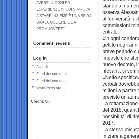
AVERE LUOGHI ED
stando ai numeri
ESPERIENZE IN CUI SI PROVA
osserva Alessand
A STARE INSIEME È UNA SFIDA
all’università d
DA ACCOGLIERE E DA
commissioni minis
PROMUOVERE”
entrate.
«In ogni condono
Commenti recenti
gettito negli anni
breve periodo c’
imposte che altr
Log In
nuovo decreto, i
Accedi
rilevanti, si ver
Feed dei contenuti
«Nello specifico
Feed dei commenti
verbali dovrebbe 
WordPress.org
milioni a partire
previsto un aume
Credits:
G.I
La rottamazione-t
del 2018, quantif
possibilità di ri
2017.
La stessa misura
iniziare a genera