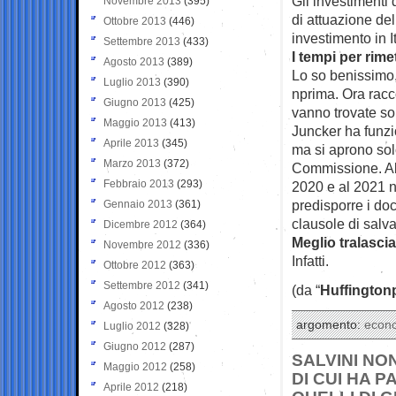
Gli investimenti
Novembre 2013
(395)
di attuazione del
Ottobre 2013
(446)
investimento in I
Settembre 2013
(433)
I tempi per rime
Agosto 2013
(389)
Lo so benissimo,
Luglio 2013
(390)
nprima. Ora racc
Giugno 2013
(425)
vanno trovate so
Maggio 2013
(413)
Juncker ha funzio
Aprile 2013
(345)
ma si aprono sol
Marzo 2013
(372)
Commissione. Ab
Febbraio 2013
(293)
2020 e al 2021 n
predisporre i doc
Gennaio 2013
(361)
clausole di salv
Dicembre 2012
(364)
Meglio tralascia
Novembre 2012
(336)
Infatti.
Ottobre 2012
(363)
Settembre 2012
(341)
(da “
Huffington
Agosto 2012
(238)
argomento:
econ
Luglio 2012
(328)
Giugno 2012
(287)
SALVINI NON
Maggio 2012
(258)
DI CUI HA P
Aprile 2012
(218)