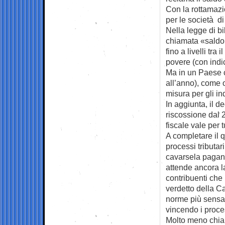
Con la rottamazio
per le società di
Nella legge di b
chiamata «saldo 
fino a livelli tra
povere (con indic
Ma in un Paese c
all’anno), come o
misura per gli ind
In aggiunta, il d
riscossione dal 
fiscale vale per tu
A completare il q
processi tributar
cavarsela pagand
attende ancora l
contribuenti che 
verdetto della Ca
norme più sensate
vincendo i proces
Molto meno chiar