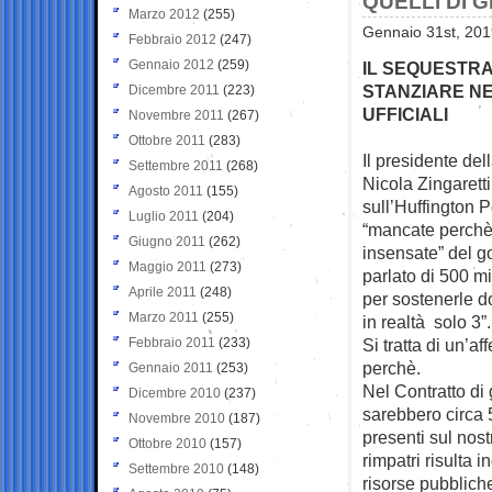
QUELLI DI G
Marzo 2012
(255)
Gennaio 31st, 201
Febbraio 2012
(247)
Gennaio 2012
(259)
IL SEQUESTRA
STANZIARE NE
Dicembre 2011
(223)
UFFICIALI
Novembre 2011
(267)
Ottobre 2011
(283)
Il presidente del
Settembre 2011
(268)
Nicola Zingaretti,
Agosto 2011
(155)
sull’Huffington 
Luglio 2011
(204)
“mancate perchè i
Giugno 2011
(262)
insensate” del g
Maggio 2011
(273)
parlato di 500 mi
Aprile 2011
(248)
per sostenerle d
Marzo 2011
(255)
in realtà solo 3”.
Febbraio 2011
(233)
Si tratta di un’a
perchè.
Gennaio 2011
(253)
Nel Contratto di
Dicembre 2010
(237)
sarebbero circa 5
Novembre 2010
(187)
presenti sul nostr
Ottobre 2010
(157)
rimpatri risulta i
Settembre 2010
(148)
risorse pubbliche