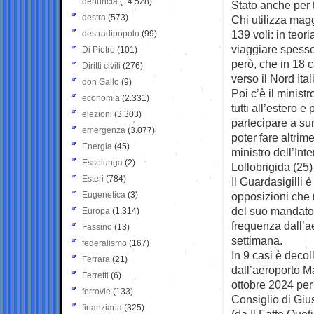
denuncia
(14.528)
Stato anche per t
destra
(573)
Chi utilizza magg
139 voli: in teoria
destradipopolo
(99)
viaggiare spesso 
Di Pietro
(101)
però, che in 18 c
Diritti civili
(276)
verso il Nord Ital
don Gallo
(9)
Poi c’è il minis
economia
(2.331)
tutti all’estero 
elezioni
(3.303)
partecipare a su
emergenza
(3.077)
poter fare altrime
Energia
(45)
ministro dell’Int
Esselunga
(2)
Lollobrigida (25)
Esteri
(784)
Il Guardasigilli 
Eugenetica
(3)
opposizioni che n
del suo mandato,
Europa
(1.314)
frequenza dall’ae
Fassino
(13)
settimana.
federalismo
(167)
In 9 casi è decoll
Ferrara
(21)
dall’aeroporto M
Ferretti
(6)
ottobre 2024 per 
ferrovie
(133)
Consiglio di Giu
finanziaria
(325)
(da Il Fatto Quot