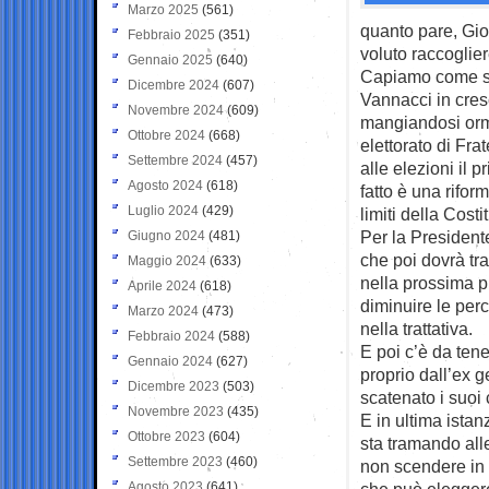
Marzo 2025
(561)
quanto pare, Gio
Febbraio 2025
(351)
voluto raccoglier
Gennaio 2025
(640)
Capiamo come s
Dicembre 2024
(607)
Vannacci in cresc
Novembre 2024
(609)
mangiandosi orma
Ottobre 2024
(668)
elettorato di Frat
Settembre 2024
(457)
alle elezioni il 
Agosto 2024
(618)
fatto è una rifo
Luglio 2024
(429)
limiti della Cost
Per la President
Giugno 2024
(481)
che poi dovrà tra
Maggio 2024
(633)
nella prossima p
Aprile 2024
(618)
diminuire le perc
Marzo 2024
(473)
nella trattativa.
Febbraio 2024
(588)
E poi c’è da ten
Gennaio 2024
(627)
proprio dall’ex g
Dicembre 2023
(503)
scatenato i suoi 
Novembre 2023
(435)
E in ultima istan
Ottobre 2023
(604)
sta tramando alle
Settembre 2023
(460)
non scendere in
Agosto 2023
(641)
che può eleggere