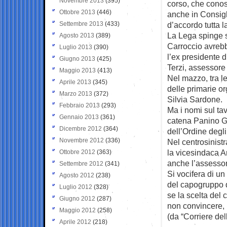
Novembre 2013
(395)
corso, che conos
Ottobre 2013
(446)
anche in Consigl
Settembre 2013
(433)
d’accordo tutta l
La Lega spinge su
Agosto 2013
(389)
Carroccio avrebb
Luglio 2013
(390)
l’ex presidente 
Giugno 2013
(425)
Terzi, assessore 
Maggio 2013
(413)
Nel mazzo, tra le
Aprile 2013
(345)
delle primarie o
Marzo 2013
(372)
Silvia Sardone.
Febbraio 2013
(293)
Ma i nomi sul tav
Gennaio 2013
(361)
catena Panino Gi
Dicembre 2012
(364)
dell’Ordine degl
Novembre 2012
(336)
Nel centrosinistr
la vicesindaca A
Ottobre 2012
(363)
anche l’assessor
Settembre 2012
(341)
Si vocifera di un
Agosto 2012
(238)
del capogruppo d
Luglio 2012
(328)
se la scelta del
Giugno 2012
(287)
non convincere, i
Maggio 2012
(258)
(da “Corriere del
Aprile 2012
(218)