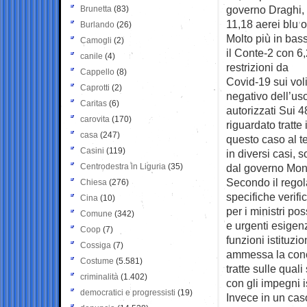
governo Draghi, 
Brunetta
(83)
11,18 aerei blu o
Burlando
(26)
Molto più in bas
Camogli
(2)
il Conte-2 con 6
canile
(4)
restrizioni da
Cappello
(8)
Covid-19 sui voli
Caprotti
(2)
negativo dell’uso
Caritas
(6)
autorizzati Sui 
carovita
(170)
riguardato tratte 
casa
(247)
questo caso al te
Casini
(119)
in diversi casi, 
Centrodestra in Liguria
(35)
dal governo Mont
Secondo il regola
Chiesa
(276)
specifiche verific
Cina
(10)
per i ministri p
Comune
(342)
e urgenti esigenz
Coop
(7)
funzioni istituzi
Cossiga
(7)
ammessa la conce
Costume
(5.581)
tratte sulle quali
criminalità
(1.402)
con gli impegni is
democratici e progressisti
(19)
Invece in un cas