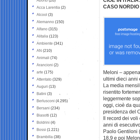
Aborto
(20)
CASO NORDIO
Acca Larentia
(2)
Alcool
(3)
Alemanno
(150)
Alfano
(315)
Alitalia
(123)
Ambiente
(341)
AN
(210)
Animali
(74)
Arancioni
(2)
Meloni – appena 
arte
(175)
ultimi dieci anni 
Attentato
(329)
La media mensile
Auguri
(13)
risentito forteme
Batini
(3)
leggermente sopra
Berlusconi
(4.295)
oggi, cioè da qua
Bersani
(234)
presidenza del C
Biasotti
(12)
Il record dei vol
Boldrini
(4)
anni di esecutiv
Bossi
(1.221)
Paolo Gentiloni 
Brambilla
(38)
18,9 e poi Melon