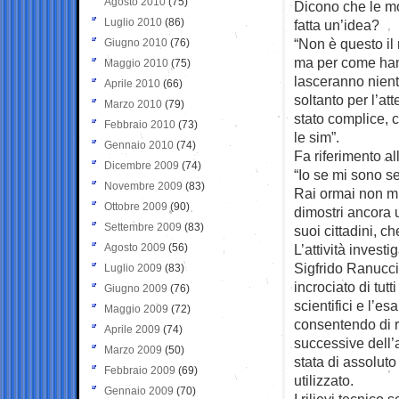
Agosto 2010
(75)
Dicono che le mod
Luglio 2010
(86)
fatta un’idea?
“Non è questo il 
Giugno 2010
(76)
ma per come hann
Maggio 2010
(75)
lasceranno niente
Aprile 2010
(66)
soltanto per l’at
Marzo 2010
(79)
stato complice, c
Febbraio 2010
(73)
le sim”.
Gennaio 2010
(74)
Fa riferimento al
Dicembre 2009
(74)
“Io se mi sono se
Novembre 2009
(83)
Rai ormai non mi
Ottobre 2009
(90)
dimostri ancora u
Settembre 2009
(83)
suoi cittadini, ch
Agosto 2009
(56)
L’attività investi
Sigfrido Ranucci
Luglio 2009
(83)
incrociato di tutt
Giugno 2009
(76)
scientifici e l’es
Maggio 2009
(72)
consentendo di r
Aprile 2009
(74)
successive dell’a
Marzo 2009
(50)
stata di assoluto
Febbraio 2009
(69)
utilizzato.
Gennaio 2009
(70)
I rilievi tecnico 