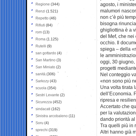
agosto, i minist
Regione
(344)
malumori nascono 
Renzi
(1.521)
non c’è più tempo
Repetto
(46)
bisogna rinuncia
Rifiuti
(84)
ghigliottina è a 
rom
(13)
del Mef, che nei 
Roma
(1.125)
occhio. Il docum
Rutelli
(9)
spiega – della «
san gottardo
(4)
le amministrazion
San Martino
(3)
oggi, 30 giugno, 
San Miniato
(2)
progetti mediant
Nel conteggio va
sanità
(306)
«non sono più ne
Sarkozy
(43)
Una volta tirata l
scuola
(354)
dell’Economia. F
Sestri Levante
(2)
ripresa e resilie
Sicurezza
(452)
Accertato che qu
sindacati
(162)
per la valutazio
Sinistra arcobaleno
(11)
dando priorità al
Soru
(4)
Tra quelli più in
sprechi
(319)
Altri hanno già 