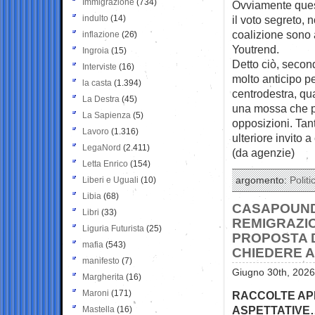
Immigrazione
(734)
Ovviamente quest
indulto
(14)
il voto segreto, 
coalizione sono 
inflazione
(26)
Youtrend.
Ingroia
(15)
Detto ciò, secon
Interviste
(16)
molto anticipo pe
la casta
(1.394)
centrodestra, qu
La Destra
(45)
una mossa che po
La Sapienza
(5)
opposizioni. Tant
Lavoro
(1.316)
ulteriore invito a
LegaNord
(2.411)
(da agenzie)
Letta Enrico
(154)
Liberi e Uguali
(10)
argomento:
Politi
Libia
(68)
CASAPOUND
Libri
(33)
REMIGRAZIO
Liguria Futurista
(25)
PROPOSTA 
mafia
(543)
CHIEDERE A
manifesto
(7)
Giugno 30th, 2026
Margherita
(16)
Maroni
(171)
RACCOLTE APP
ASPETTATIVE…
Mastella
(16)