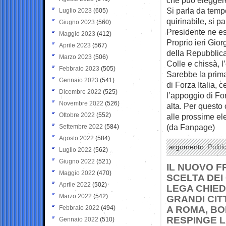
Si parla da temp
Luglio 2023
(605)
quirinabile, si p
Giugno 2023
(560)
Presidente ne e
Maggio 2023
(412)
Proprio ieri Gior
Aprile 2023
(567)
della Repubblica
Marzo 2023
(506)
Colle e chissà, 
Febbraio 2023
(505)
Sarebbe la prima
Gennaio 2023
(541)
di Forza Italia, 
Dicembre 2022
(525)
l’appoggio di For
Novembre 2022
(526)
alta. Per questo c
Ottobre 2022
(552)
alle prossime ele
(da Fanpage)
Settembre 2022
(584)
Agosto 2022
(584)
argomento:
Politi
Luglio 2022
(562)
Giugno 2022
(521)
IL NUOVO F
Maggio 2022
(470)
SCELTA DEI
Aprile 2022
(502)
LEGA CHIED
Marzo 2022
(542)
GRANDI CIT
Febbraio 2022
(494)
A ROMA, BO
RESPINGE L
Gennaio 2022
(510)