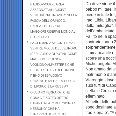
Da dove viene il
RADDOPPIATO L’AREA
babbo militare. 
ASSEGNATA ALLA JOINT
piede in tutte l
VENTURE “PETROPIAR” NELLA
Iraq, Libia, Liba
FASCIA DELL’ORINOCO,
della mitraglia”,
L’AREA CHE OSPITA LE
dell’ambasciata i
MAGGIORI RISERVE MONDIALI
Fallito nella spa
DI GREGGIO
contrario, anno 
LA GERMANIA SI CONFERMA IL
sorprendentement
VENTRE MOLLE DELL’EUROPA
l’immancabile or
(PER LA GIOIA DI PUTIN). COME
scorre una gocci
MAI I TEDESCHI NON
Michelangelo, Ma
VOGLIONO AMMETTERE CHE
Non amato dalle a
DIETRO AL CASO DEL DRONE
matrimonio d’amo
PIENO DI ESPLOSIVO
Viareggio, dove s
RINVENUTO ALL’AEROPORTO
suoi tuffi di Cap
DI LIPSIA C’È LA RUSSIA?
stella, e Crozza
GIULIANO FERRARA: ’CHE
effeminato.
COSA C’È SOTTO DIETRO
Al netto delle b
DAVANTI A LATO DEL “SIGNOR
sono destinate al
NESSUNO” CHE HA
tradizionale”, “A 
STRAPPATO IL PARTITO