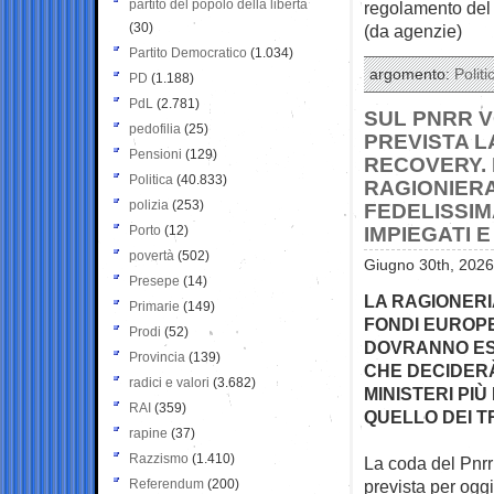
partito del popolo della libertà
regolamento del 
(30)
(da agenzie)
Partito Democratico
(1.034)
argomento:
Politi
PD
(1.188)
PdL
(2.781)
SUL PNRR V
pedofilia
(25)
PREVISTA L
Pensioni
(129)
RECOVERY. E
Politica
(40.833)
RAGIONIERA
polizia
(253)
FEDELISSIMA
Porto
(12)
IMPIEGATI 
povertà
(502)
Giugno 30th, 2026
Presepe
(14)
LA RAGIONERI
Primarie
(149)
FONDI EUROPEI
Prodi
(52)
DOVRANNO ESS
Provincia
(139)
CHE DECIDERÀ
radici e valori
(3.682)
MINISTERI PIÙ
RAI
(359)
QUELLO DEI T
rapine
(37)
Razzismo
(1.410)
La coda del Pnrr a
Referendum
(200)
prevista per oggi