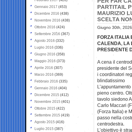
PER FAR CA
PARTITAIL 
Gennaio 2017
(453)
MAURIZIO L
Dicembre 2016
(438)
SCELTA NON
Novembre 2016
(438)
Ottobre 2016
(424)
Giugno 30th, 2026
Settembre 2016
(367)
FORZA ITALIA
Agosto 2016
(332)
CALENDA, LA 
Luglio 2016
(336)
PRESIDENTE 
Giugno 2016
(358)
Maggio 2016
(373)
A cena il centrod
presidente del
S
Aprile 2016
(307)
i coordinatori reg
Marzo 2016
(369)
blindatissimo
Febbraio 2016
(335)
L’appuntamento è 
Gennaio 2016
(404)
pieno centro. Olt
Dicembre 2015
(412)
tavolo siedono A
Novembre 2015
(401)
Carlo Maccari (Fr
Ottobre 2015
(422)
(Forza Italia) e
Settembre 2015
(419)
passo nella cost
Agosto 2015
(416)
centrodestra.
Luglio 2015
(387)
L’obiettivo è str