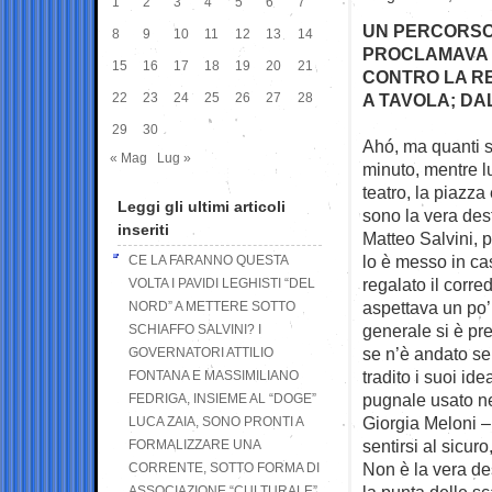
1
2
3
4
5
6
7
UN PERCORSO 
8
9
10
11
12
13
14
PROCLAMAVA I
15
16
17
18
19
20
21
CONTRO LA R
22
23
24
25
26
27
28
A TAVOLA; DA
29
30
Ahó, ma quanti s
« Mag
Lug »
minuto, mentre l
teatro, la piazza 
Leggi gli ultimi articoli
sono la vera dest
inseriti
Matteo Salvini, po
lo è messo in ca
CE LA FARANNO QUESTA
regalato il corr
VOLTA I PAVIDI LEGHISTI “DEL
aspettava un po’ 
NORD” A METTERE SOTTO
generale si è pr
SCHIAFFO SALVINI? I
se n’è andato se
GOVERNATORI ATTILIO
tradito i suoi ide
FONTANA E MASSIMILIANO
pugnale usato ne
FEDRIGA, INSIEME AL “DOGE”
Giorgia Meloni – 
LUCA ZAIA, SONO PRONTI A
sentirsi al sicuro
FORMALIZZARE UNA
Non è la vera de
CORRENTE, SOTTO FORMA DI
la punta delle s
ASSOCIAZIONE “CULTURALE”