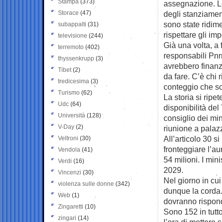
Stampa
(373)
assegnazione. Le 
Storace
(47)
degli stanziamen
sono state ridime
subappalti
(31)
rispettare gli im
televisione
(244)
Già una volta, a
terremoto
(402)
responsabili Pnr
thyssenkrupp
(3)
avrebbero finanzi
Tibet
(2)
da fare. C’è chi
tredicesima
(3)
conteggio che s
Turismo
(62)
La storia si rip
Udc
(64)
disponibilità del
Università
(128)
consiglio dei mini
V-Day
(2)
riunione a palaz
All’articolo 30 s
Veltroni
(30)
fronteggiare l’au
Vendola
(41)
54 milioni. I min
Verdi
(16)
2029.
Vincenzi
(30)
Nel giorno in cui
violenza sulle donne
(342)
dunque la corda.
Web
(1)
dovranno risponde
Zingaretti
(10)
Sono 152 in tutto
zingari
(14)
l’ora di mettere 