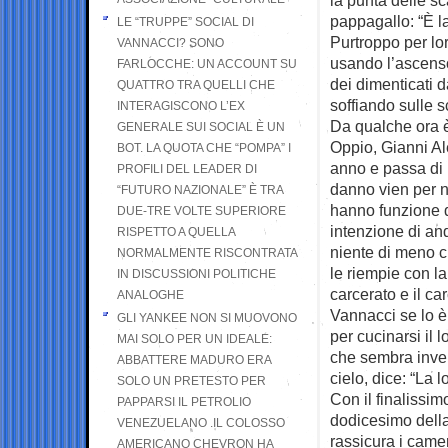
pappagallo: “È la
LE “TRUPPE” SOCIAL DI
Purtroppo per lo
VANNACCI? SONO
usando l’ascensor
FARLOCCHE: UN ACCOUNT SU
dei dimenticati 
QUATTRO TRA QUELLI CHE
soffiando sulle s
INTERAGISCONO L’EX
Da qualche ora è
GENERALE SUI SOCIAL È UN
Oppio, Gianni Al
BOT. LA QUOTA CHE “POMPA” I
anno e passa di p
PROFILI DEL LEADER DI
danno vien per n
“FUTURO NAZIONALE” È TRA
hanno funzione d
DUE-TRE VOLTE SUPERIORE
intenzione di an
RISPETTO A QUELLA
niente di meno ch
NORMALMENTE RISCONTRATA
le riempie con la
IN DISCUSSIONI POLITICHE
carcerato e il car
ANALOGHE
Vannacci se lo è 
GLI YANKEE NON SI MUOVONO
per cucinarsi il 
MAI SOLO PER UN IDEALE:
che sembra inven
ABBATTERE MADURO ERA
cielo, dice: “La 
SOLO UN PRETESTO PER
Con il finalissim
PAPPARSI IL PETROLIO
dodicesimo della
VENEZUELANO .IL COLOSSO
rassicura i camer
AMERICANO CHEVRON HA