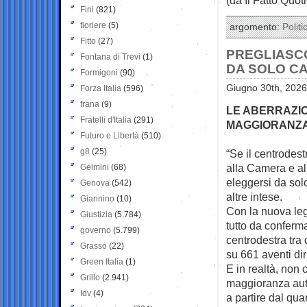
Fini
(821)
fioriere
(5)
argomento:
Politi
Fitto
(27)
PREGLIASC
Fontana di Trevi
(1)
DA SOLO CA
Formigoni
(90)
Giugno 30th, 2026
Forza Italia
(596)
frana
(9)
LE ABERRAZIO
Fratelli d'Italia
(291)
MAGGIORANZA
Futuro e Libertà
(510)
g8
(25)
“Se il centrodes
alla Camera e a
Gelmini
(68)
eleggersi da sol
Genova
(542)
altre intese.
Giannino
(10)
Con la nuova leg
Giustizia
(5.784)
tutto da conferm
governo
(5.799)
centrodestra tra 
Grasso
(22)
su 661 aventi dir
Green Italia
(1)
E in realtà, non 
Grillo
(2.941)
maggioranza auto
Idv
(4)
a partire dal qua