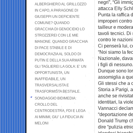
negri”, “Gli immi
ALBERGHIERO AL GRILLOZZO
attacca Elly Sch
IN CAPO, A PARAGONE DI
Punta la raffica d
GIUSEPPI UN DEFICIENTE
improperi contro
COMUNE? QUANDO
tailleur e modera
GRACCHIA DI GENOCIDIO LO
tavoli tecnici. D
STROZZEREI CON LE MIE
contro le nazioni
MANONE. QUANDO GRACCHIA
Ci penserà lui, co
DI PACE STABILE E DI
“Noi siamo la fec
DEMOCRAZIA AL SOLDO DI
Nazionale, davant
PUTIN E DELLA SUA ARMATA
i figli di nessun
GLI TAGLIEREI LA GOLA: E’ UN
Dunque sono lor
OPPORTUNISTA, UN
assomiglia a que
INAFFIDABILE, UN
Gli stessi che a 
TRASVERSALISTA E
Storia a Parigi, a
TRASFORMISTA BESTIALE.
anche se rivisita
SONDAGGIO BIDIMEDIA:
identitari, la v
CROLLO DEL
Vannacci declama
CENTRODESTRA, FDI E LEGA
“deportazione deg
AI MINIMI, GIU’ LA FIDUCIA IN
Donald Trump che
MELONI
dire “pulizia et
irlandesi bianch