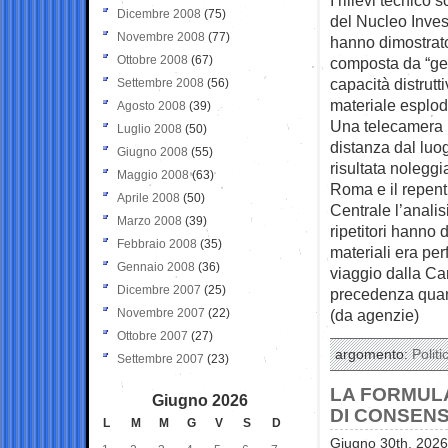
Dicembre 2008
(75)
del Nucleo Inves
Novembre 2008
(77)
hanno dimostrato
Ottobre 2008
(67)
composta da “gel
capacità distrutt
Settembre 2008
(56)
materiale esplod
Agosto 2008
(39)
Una telecamera in
Luglio 2008
(50)
distanza dal luog
Giugno 2008
(55)
risultata noleggi
Maggio 2008
(63)
Roma e il repent
Aprile 2008
(50)
Centrale l’analisi
Marzo 2008
(39)
ripetitori hanno d
Febbraio 2008
(35)
materiali era per
Gennaio 2008
(36)
viaggio dalla Cam
Dicembre 2007
(25)
precedenza quan
Novembre 2007
(22)
(da agenzie)
Ottobre 2007
(27)
argomento:
Politi
Settembre 2007
(23)
LA FORMULA
Giugno 2026
DI CONSENS
L
M
M
G
V
S
D
Giugno 30th, 2026