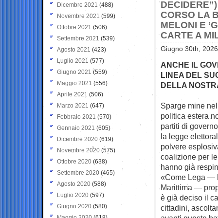
DECIDERE”)
Dicembre 2021
(488)
CORSO LA B
Novembre 2021
(599)
MELONI E ’
Ottobre 2021
(506)
CARTE A MI
Settembre 2021
(539)
Giugno 30th, 2026
Agosto 2021
(423)
Luglio 2021
(577)
ANCHE IL GOV
Giugno 2021
(559)
LINEA DEL SU
Maggio 2021
(556)
DELLA NOSTRA
Aprile 2021
(506)
Sparge mine nel
Marzo 2021
(647)
politica estera n
Febbraio 2021
(570)
partiti di govern
Gennaio 2021
(605)
la legge elettora
Dicembre 2020
(619)
polvere esplosiv
Novembre 2020
(575)
coalizione per le
Ottobre 2020
(638)
hanno già respint
Settembre 2020
(465)
«Come Lega — ha
Agosto 2020
(588)
Marittima — prop
Luglio 2020
(597)
è già deciso il c
Giugno 2020
(580)
cittadini, ascolt
avanti queste ba
Maggio 2020
(618)