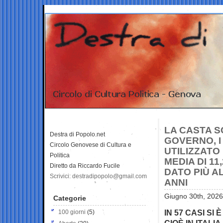
LA CASTA S
Destra di Popolo.net
GOVERNO, I
Circolo Genovese di Cultura e
UTILIZZATO 
Politica
MEDIA DI 11
Diretto da Riccardo Fucile
DATO PIÙ A
Scrivici: destradipopolo@gmail.com
ANNI
Giugno 30th, 2026
Categorie
IN 57 CASI SI
100 giorni
(5)
CIOÈ IN ITALI