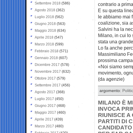
Settembre 2018
(586)
contrario a prima
E su questa lin
Agosto 2018
(362)
le abbiamo mai fat
Luglio 2018
(562)
coalizione, sia a
Giugno 2018
(563)
Salvini ha la nec
Maggio 2018
(634)
Milano, in cui l
Aprile 2018
(547)
stata una grande
Marzo 2018
(599)
Lo fa anche perc
Febbraio 2018
(571)
Massimiliano Fed
Gennaio 2018
(607)
prossima campagn
Dicembre 2017
(578)
«Noi siamo sempr
Novembre 2017
(632)
movimento, ognu
Ottobre 2017
(579)
(da agenzie)
Settembre 2017
(456)
argomento:
Politi
Agosto 2017
(368)
Luglio 2017
(450)
MILANO È M
Giugno 2017
(468)
INVOCA PRI
Maggio 2017
(460)
RIUNISCE A
Aprile 2017
(439)
PARTITI DI
Marzo 2017
(480)
CANDIDATO 
Febbraio 2017
(420)