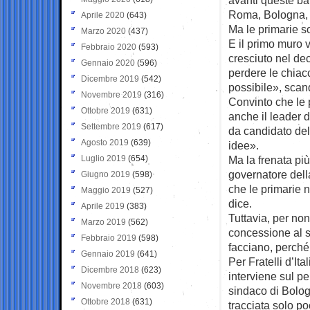
Roma, Bologna, 
Aprile 2020
(643)
Ma le primarie so
Marzo 2020
(437)
E il primo muro v
Febbraio 2020
(593)
cresciuto nel de
Gennaio 2020
(596)
perdere le chiacc
Dicembre 2019
(542)
possibile», scan
Novembre 2019
(316)
Convinto che le 
Ottobre 2019
(631)
anche il leader d
Settembre 2019
(617)
da candidato del
Agosto 2019
(639)
idee».
Luglio 2019
(654)
Ma la frenata più
governatore dell
Giugno 2019
(598)
che le primarie n
Maggio 2019
(527)
dice.
Aprile 2019
(383)
Tuttavia, per non
Marzo 2019
(562)
concessione al se
Febbraio 2019
(598)
facciano, perché 
Gennaio 2019
(641)
Per Fratelli d’I
Dicembre 2018
(623)
interviene sul pe
Novembre 2018
(603)
sindaco di Bologn
Ottobre 2018
(631)
tracciata solo p