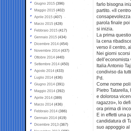
Giugno 2015
(396)
farlo bisogna ini
partito. «Il centr
Maggio 2015
(402)
consapevolezza ch
Aprile 2015
(407)
parola finale poi
Marzo 2015
(428)
si inizia.
Febbraio 2015
(417)
La prima question
Gennaio 2015
(434)
la cena ribadisc
Dicembre 2014
(454)
verso il centro,
Novembre 2014
(437)
Nei giorni scorsi
Ottobre 2014
(440)
dell’economista C
Settembre 2014
(450)
Italia Antonio T
Agosto 2014
(433)
condiviso da tutt
Pd.
Luglio 2014
(436)
Come nome politic
Giugno 2014
(391)
Pietro Tatarella,
Maggio 2014
(392)
e dolorosa vicen
Aprile 2014
(389)
ragazzo», lo defi
Marzo 2014
(436)
ora prima di inco
Febbraio 2014
(386)
E in effetti una 
Gennaio 2014
(419)
candidatura di T
Dicembre 2013
(367)
suo appoggio al 