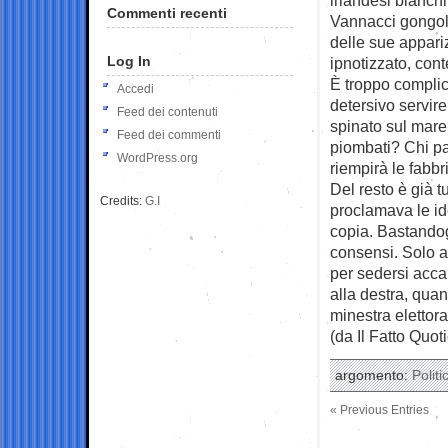
Commenti recenti
Vannacci gongola
delle sue appariz
Log In
ipnotizzato, cont
È troppo complic
Accedi
detersivo servireb
Feed dei contenuti
spinato sul mare
Feed dei commenti
piombati? Chi pa
WordPress.org
riempirà le fabbr
Del resto è già 
Credits:
G.I
proclamava le id
copia. Bastandogl
consensi. Solo al
per sedersi acca
alla destra, qua
minestra elettor
(da Il Fatto Quot
argomento:
Politi
« Previous Entries