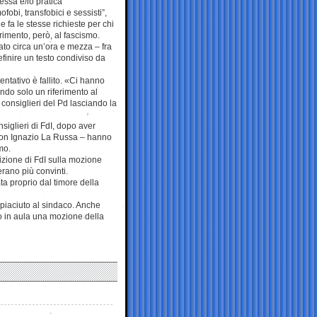
essa e/io pratica
ofobi, transfobici e sessisti”,
e fa le stesse richieste per chi
rimento, però, al fascismo.
to circa un’ora e mezza – fra
finire un testo condiviso da
entativo è fallito. «Ci hanno
ando solo un riferimento al
 consiglieri del Pd lasciando la
siglieri di FdI, dopo aver
ta con Ignazio La Russa – hanno
mo.
sizione di FdI sulla mozione
rano più convinti.
ta proprio dal timore della
piaciuto al sindaco. Anche
to in aula una mozione della