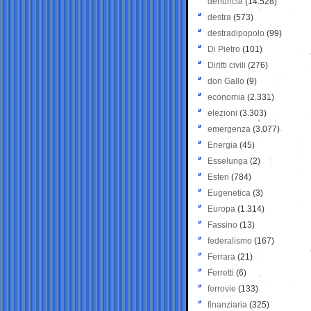
denuncia
(14.528)
destra
(573)
destradipopolo
(99)
Di Pietro
(101)
Diritti civili
(276)
don Gallo
(9)
economia
(2.331)
elezioni
(3.303)
emergenza
(3.077)
Energia
(45)
Esselunga
(2)
Esteri
(784)
Eugenetica
(3)
Europa
(1.314)
Fassino
(13)
federalismo
(167)
Ferrara
(21)
Ferretti
(6)
ferrovie
(133)
finanziaria
(325)