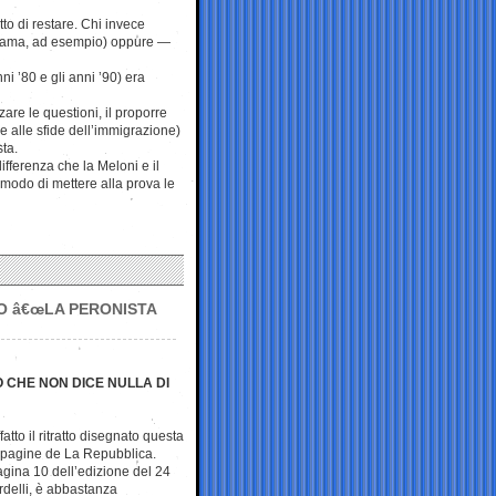
tto di restare. Chi invece
Panama, ad esempio) oppure —
ni ’80 e gli anni ’90) era
zare le questioni, il proporre
e alle sfide dell’immigrazione)
ta.
fferenza che la Meloni e il
 modo di mettere alla prova le
O â€œLA PERONISTA
 CHE NON DICE NULLA DI
atto il ritratto disegnato questa
 pagine de La Repubblica.
a pagina 10 dell’edizione del 24
rdelli, è abbastanza