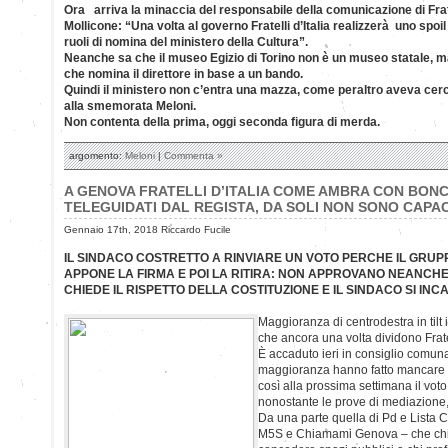
Ora arriva la minaccia del responsabile della comunicazione di Fratel
Mollicone: “Una volta al governo Fratelli d’Italia realizzerà uno spoil
ruoli di nomina del ministero della Cultura”.
Neanche sa che il museo Egizio di Torino non è un museo statale, m
che nomina il direttore in base a un bando.
Quindi il ministero non c’entra una mazza, come peraltro aveva cer
alla smemorata Meloni.
Non contenta della prima, oggi seconda figura di merda.
argomento:
Meloni
|
Commenta »
A GENOVA FRATELLI D’ITALIA COME AMBRA CON BON
TELEGUIDATI DAL REGISTA, DA SOLI NON SONO CAPAC
Gennaio 17th, 2018 Riccardo Fucile
IL SINDACO COSTRETTO A RINVIARE UN VOTO PERCHE IL GRUP
APPONE LA FIRMA E POI LA RITIRA: NON APPROVANO NEANCH
CHIEDE IL RISPETTO DELLA COSTITUZIONE E IL SINDACO SI INC
Maggioranza di centrodestra in tilt
che ancora una volta dividono Fratell
È accaduto ieri in consiglio comun
maggioranza hanno fatto mancare i
così alla prossima settimana il vot
nonostante le prove di mediazione
Da una parte quella di Pd e Lista C
M5S e Chiamami Genova – che chie