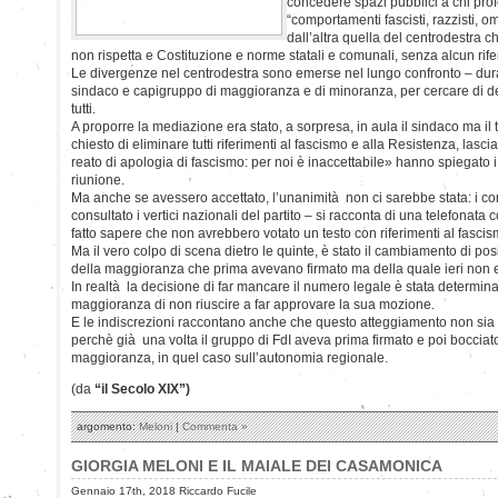
concedere spazi pubblici a chi prof
“comportamenti fascisti, razzisti, om
dall’altra quella del centrodestra ch
non rispetta e Costituzione e norme statali e comunali, senza alcun rife
Le divergenze nel centrodestra sono emerse nel lungo confronto – dura
sindaco e capigruppo di maggioranza e di minoranza, per cercare di de
tutti.
A proporre la mediazione era stato, a sorpresa, in aula il sindaco ma il t
chiesto di eliminare tutti riferimenti al fascismo e alla Resistenza, lasci
reato di apologia di fascismo: per noi è inaccettabile» hanno spiegato i
riunione.
Ma anche se avessero accettato, l’unanimità non ci sarebbe stata: i con
consultato i vertici nazionali del partito – si racconta di una telefona
fatto sapere che non avrebbero votato un testo con riferimenti al fascis
Ma il vero colpo di scena dietro le quinte, è stato il cambiamento di po
della maggioranza che prima avevano firmato ma della quale ieri non e
In realtà la decisione di far mancare il numero legale è stata determina
maggioranza di non riuscire a far approvare la sua mozione.
E le indiscrezioni raccontano anche che questo atteggiamento non sia 
perchè già una volta il gruppo di FdI aveva prima firmato e poi boccia
maggioranza, in quel caso sull’autonomia regionale.
(da
“il Secolo XIX”)
argomento:
Meloni
|
Commenta »
GIORGIA MELONI E IL MAIALE DEI CASAMONICA
Gennaio 17th, 2018 Riccardo Fucile