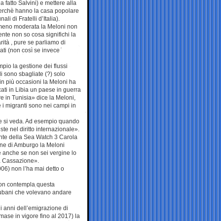
 fatto Salvini) e mettere alla
 perchè hanno la casa popolare
i di Fratelli d’Italia).
 meno moderata la Meloni non
nte non so cosa significhi la
rità , pure se parliamo di
rati (non così se invece
io la gestione dei flussi
i sono sbagliate (?) solo
in più occasioni la Meloni ha
ati in Libia un paese in guerra
re in Tunisia» dice la Meloni,
e i migranti sono nei campi in
che si veda. Ad esempio quando
e nel diritto internazionale».
ante della Sea Watch 3 Carola
one di Amburgo la Meloni
e anche se non sei vergine lo
a Cassazione».
006) non l’ha mai detto o
 non contempla questa
 cubani che volevano andare
i anni dell’emigrazione di
ase in vigore fino al 2017) la