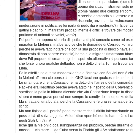
di essere uno spacciatore (come ha
gogna dei cittadini stranieri solo
(come hanno due consiglieri comunal
A precisa domanda sull’essere o
risponde, anzi rilancia: «sincerame
moderazione in politica, se lei parla di pedofilia è moderato?». E per ca
gattini e cagnolini maltrattati probabilmente è difficile trovare dei mode
parliamo di animali selvatici, vero?).
Poi però non appena si parla di qualcosa di più concreto come ad esemp
migratori la Meloni si inalbera, dice che le domande di Corrado Formigl
perchè le aveva fatto notare che con la sua proposta di blocco navale (
dimostrato di non sapere cosa sia) bambini e migranti rimarranno blocc
dove FdI propone di creare degli hot spot. «In alternativa si possono fa
che forse ignora qualche dettaglio: non è detto che la Tunisia li voglia 
Libia.
Ed in effetti tutta questa moderazione e differenza con Salvini non è 
la Meloni afferma «io penso che le ONG facciano qualcosa che non esist
Le si fa notare che la Cassazione ha detto che l’arresto della comand
Rackete era illegittimo perchè aveva agito nel rispetto della Convenzi
spedisce la palla in tribuna dicendo che «la Cassazione tempo fa diss
stupro è meno grave per cui non sempre io condivido le sentenze dell
Ma si tratta di una bufala, perchè la Cassazione (è una sentenza del 2
scritto.
Ma non finisce qui, perchè per dimostrare che il diritto internazionale
possibilità di salvataggio la Meloni dice «perchè non lo hanno fatto i
negli Stati Uniti?». A
nche qui la Meloni gioca sull’ignoranza del pubblico, perchè durante gl
massa — via mare — da Cuba verso la Florida gli USA adottarono (e rim