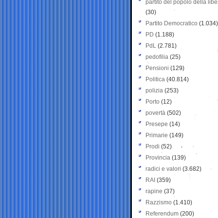
partito del popolo della libe
(30)
Partito Democratico
(1.034)
PD
(1.188)
PdL
(2.781)
pedofilia
(25)
Pensioni
(129)
Politica
(40.814)
polizia
(253)
Porto
(12)
povertà
(502)
Presepe
(14)
Primarie
(149)
Prodi
(52)
Provincia
(139)
radici e valori
(3.682)
RAI
(359)
rapine
(37)
Razzismo
(1.410)
Referendum
(200)