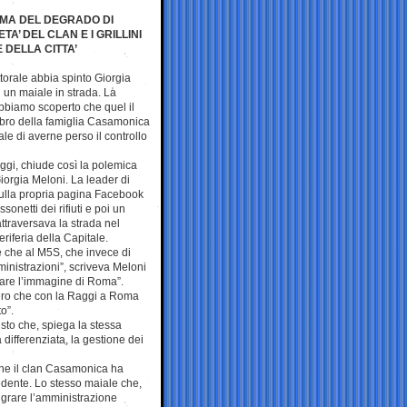
EMA DEL DEGRADO DI
’ DEL CLAN E I GRILLINI
DELLA CITTA’
torale abbia spinto Giorgia
 un maiale in strada. La
Abbiamo scoperto che quel il
mbro della famiglia Casamonica
le di averne perso il controllo
ggi, chiude così la polemica
iorgia Meloni. La leader di
o sulla propria pagina Facebook
ssonetti dei rifiuti e poi un
ttraversava la strada nel
riferia della Capitale.
ne che al M5S, che invece di
mministrazioni”, scriveva Meloni
inare l’immagine di Roma”.
vero che con la Raggi a Roma
o”.
 visto che, spiega la stessa
differenziata, la gestione dei
 che il clan Casamonica ha
cedente. Lo stesso maiale che,
igrare l’amministrazione