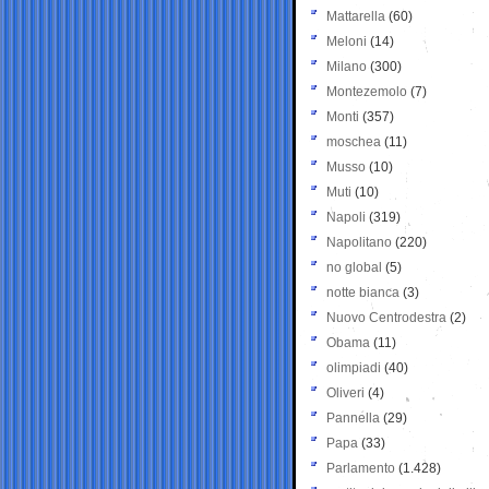
Mattarella
(60)
Meloni
(14)
Milano
(300)
Montezemolo
(7)
Monti
(357)
moschea
(11)
Musso
(10)
Muti
(10)
Napoli
(319)
Napolitano
(220)
no global
(5)
notte bianca
(3)
Nuovo Centrodestra
(2)
Obama
(11)
olimpiadi
(40)
Oliveri
(4)
Pannella
(29)
Papa
(33)
Parlamento
(1.428)