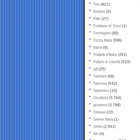
Fini
(821)
fioriere
(5)
Fitto
(27)
Fontana di Trevi
(1)
Formigoni
(90)
Forza Italia
(596)
frana
(9)
Fratelli d'Italia
(291)
Futuro e Libertà
(510)
g8
(25)
Gelmini
(68)
Genova
(542)
Giannino
(10)
Giustizia
(5.784)
governo
(5.799)
Grasso
(22)
Green Italia
(1)
Grillo
(2.941)
Idv
(4)