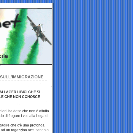
I SULL’IMMIGRAZIONE
I LAGER LIBICI CHE SI
ALE CHE NON CONOSCE
eloni ha detto che non è affatto
do di fregare i voti alla Lega di
ibadire che c’è una profonda
re ad un ragazzino accusandolo