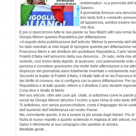
emblematico: «La peronista dell’a
Salvini».
Il giornalista fornisce una descriz
toni tanto forti e «violenti» pronu
all’apparenza, sembra essere molt
che dice.
E poi si ripercorrono tutte le sue parole su Sea Watch altri casi ormai 
Giorgia Meloni querela Repubblica per diffamazione.
«A seguito della pubblicazione dell’articolo ‘Meloni la peronista dell’alt
ho dato mandato ai miei legali di sporgere querela per diffamazione nei
Francesco Merlo e del direttore del quotidiano Repubblica, Carlo Verdel
Fratelli d’Italia nell’annuncio della sua denuncia -. Di rado, nella mia vit
violento, così lesivo della dignità di qualcuno, così palesemente volto 
persona e considero gravissimo che molte delle affermazioni a me attribu
disprezzo del giornalista siano totalmente inventate o volutamente man
Secondo le leader di Fratelli d’Italia, il ritratto fatto di lei da France
del diritto di cronaca, ma si configura con la piena diffamazione. Per 
Repubblica e di tutto questo «Merlo e il direttore Carlo Verdelli rispond
Cosa dice il ritratto di Merlo
Nel suo articolo, oltre alle cose già citate, si sottolinea come le parole
social da Giorgia Meloni strizzino l’occhio a quel clima di odio tanto diffu
Si sottolinea, non senza punzecchiature, come il linguaggio da lei usa
dell’aumento dell’intolleranza nel nostro Paese.
Ma, nonostante questo, è lei a essere la più amata dagli italiani. Più di 
Nulla di nuovo rispetto a quanto sostenuto in migliaia di altri articoli, 
Salvo il riferimento al suo compagno che sarebbe di sinistra.
Meditate gente…