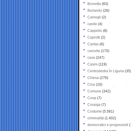
Brunetta
(83)
Burlando
(26)
Camogli
(2)
canile
(4)
Cappello
(8)
Caprotti
(2)
Caritas
(6)
carovita
(170)
casa
(247)
Casini
(119)
Centrodestra in Liguria
(35
Chiesa
(276)
Cina
(10)
Comune
(342)
Coop
(7)
Cossiga
(7)
Costume
(5.581)
criminalità
(1.402)
democratici e progressisti
(