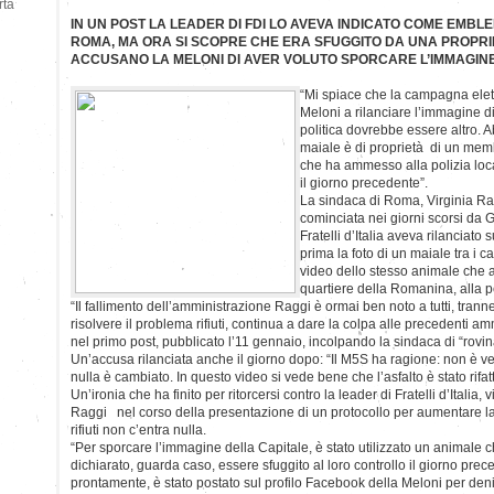
rtà
IN UN POST LA LEADER DI FDI LO AVEVA INDICATO COME EMBL
ROMA, MA ORA SI SCOPRE CHE ERA SFUGGITO DA UNA PROPRIETA
ACCUSANO LA MELONI DI AVER VOLUTO SPORCARE L’IMMAGINE 
“Mi spiace che la campagna elet
Meloni a rilanciare l’immagine di
politica dovrebbe essere altro. 
maiale è di proprietà di un me
che ha ammesso alla polizia loca
il giorno precedente”.
La sindaca di Roma, Virginia Ra
cominciata nei giorni scorsi da G
Fratelli d’Italia aveva rilanciat
prima la foto di un maiale tra i ca
video dello stesso animale che a
quartiere della Romanina, alla pe
“Il fallimento dell’amministrazione Raggi è ormai ben noto a tutti, tran
risolvere il problema rifiuti, continua a dare la colpa alle precedenti a
nel primo post, pubblicato l’11 gennaio, incolpando la sindaca di “rov
Un’accusa rilanciata anche il giorno dopo: “Il M5S ha ragione: non è 
nulla è cambiato. In questo video si vede bene che l’asfalto è stato rifatt
Un’ironia che ha finito per ritorcersi contro la leader di Fratelli d’Italia,
Raggi nel corso della presentazione di un protocollo per aumentare la 
rifiuti non c’entra nulla.
“Per sporcare l’immagine della Capitale, è stato utilizzato un animale
dichiarato, guarda caso, essere sfuggito al loro controllo il giorno pre
prontamente, è stato postato sul profilo Facebook della Meloni per den