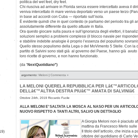
politica del wet feet, dry feet.
Chi riusciva ad arrivare in Florida senza essere intercettato aveva il diri
veniva intercettato in mare veniva deportato verso un paese terzo (
in base ad accordi con Cuba — riportato sull’isola.
È evidente quindi che in quel contesto (e parliamo del periodo tra gli an
assolutamente differente da quello attuale in Italia.
Ora questo giocare sulla paura e sull’ignoranza degli elettori, il banaliz
soluzioni semplici a problemi complessi (il blocco navale per risponder
e stabilire indebite analogie è proprio l’essenza del populismo sovranis
Quello stesso populismo della Lega o del MoVimento 5 Stelle. Con la di
partito di Salvini sono stati già al governo del Paese, hanno già avuto
loro ricette di governo, e non hanno funzionato.
(da “
NextQuotidiano”)
)
argomento:
Meloni
|
Commenta »
LA MELONI QUERELA REPUBBLICA PER Lâ€™ARTICOL
DELLâ€™ALTRA DESTRA PIUâ€™ AMATA DI SALVINIâ€
Ottobre 24th, 2019 Riccardo Fucile
ALLA MELONI E’ SALTATA LA MOSCA AL NASO PER UN ARTICOLO
NUOVO RISPETTO A TANTI ALTRI, SALVO UN DETTAGLIO
A Giorgia Meloni non è piaciuto aff
mattina da Francesco Merlo sulle
Il titolo dell’articolo, che inizia 
19)
ottobre del quotidiano di Carlo Ve