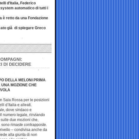
li d’Italia, Federico
 system automatico di tutti i
a è retto da una Fondazione
cato già di spiegare Greco
COMPAGNI:
I DI DECIDERE
PO DELLA MELONI PRIMA
E UNA MOZIONE CHE
AVOLA
 in Sala Rossa per le posizioni
i d’Italia e alleati.
ale, dove sindaco e
l numero legale, rinviando
o sulle due mozioni che,
, sono rimaste contrapposte.
rivello – condivisa anche da
de alla giunta di non