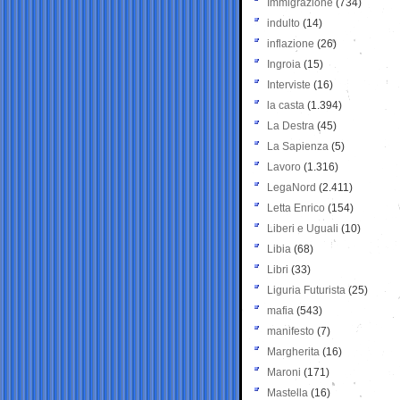
Immigrazione
(734)
indulto
(14)
inflazione
(26)
Ingroia
(15)
Interviste
(16)
la casta
(1.394)
La Destra
(45)
La Sapienza
(5)
Lavoro
(1.316)
LegaNord
(2.411)
Letta Enrico
(154)
Liberi e Uguali
(10)
Libia
(68)
Libri
(33)
Liguria Futurista
(25)
mafia
(543)
manifesto
(7)
Margherita
(16)
Maroni
(171)
Mastella
(16)