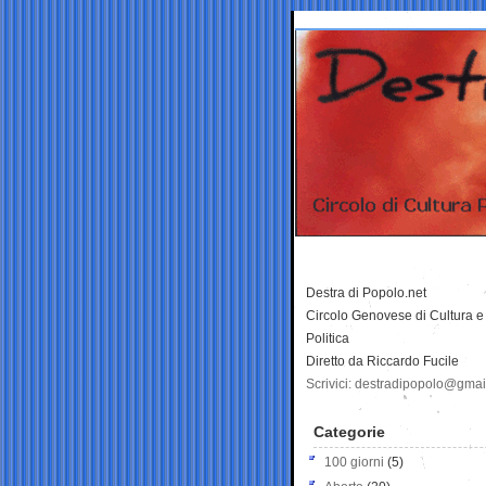
Destra di Popolo.net
Circolo Genovese di Cultura e
Politica
Diretto da Riccardo Fucile
Scrivici: destradipopolo@gma
Categorie
100 giorni
(5)