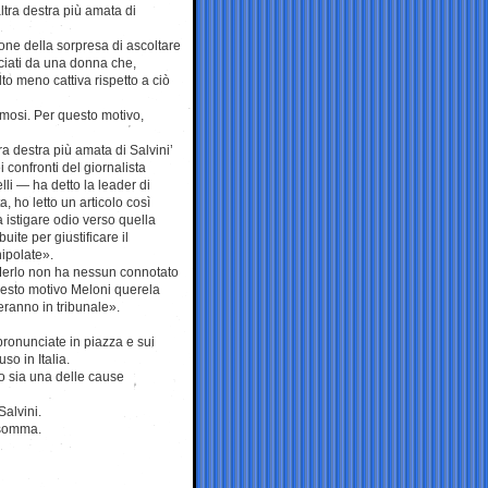
ltra destra più amata di
ione della sorpresa di ascoltare
nciati da una donna che,
o meno cattiva rispetto a ciò
famosi. Per questo motivo,
ra destra più amata di Salvini’
 confronti del giornalista
li — ha detto la leader di
a, ho letto un articolo così
a istigare odio verso quella
ite per giustificare il
ipolate».
sco Merlo non ha nessun connotato
questo motivo Meloni querela
eranno in tribunale».
 pronunciate in piazza e sui
so in Italia.
to sia una delle cause
Salvini.
insomma.