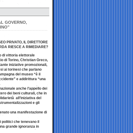
AL GOVERNO,
INO”
SEO PRIVATO, IL DIRETTORE
RDA RIESCE A RIMEDIARE?
 di vittoria elettorale
io di Torino, Christian Greco,
ante iniziative promozionali,
i ai torinesi che parlano
 campagna del museo “è il
ccidente” e addirittura “una
.
 nazionale anche l’appello dei
tero dei beni culturali, che in
arietà all’iniziativa del
trumentalizzazioni e gli
scenato una manifestazione di
 politici che tenevano il
 una grande ignoranza in