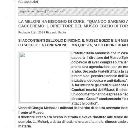
(da agenzie)
argomento:
Meloni
|
Commenta »
LA MELONI HA BISOGNO DI CURE: “QUANDO SAREMO 
CACCEREMO IL DIRETTORE DEL MUSEO EGIZIO DI TOR
Febbraio 11th, 2018 Riccardo Fucile
SI ACCONTENTI DELL’OLIO DI RICINO, IL MUSEO EGIZIO E’ UN MU
LO SCEGLIE LA FONDAZIONE… MA QUESTA, SOLO FIGURE DI ME
Fratelli d’Italia annuncia che in caso
caccerà il direttore del Museo Egiz
colpevole di aver compreso, tra le t
anche una agevolazione per tre mes
arabo. Secondo Fratelli d’Italia la
sintomo del pensiero debole dell’O
iniziativa ideologica e anti-italiana”
A far infuriare gli eredi di Alleanza
Comitati tecnici del Mibact, il minis
un documento hanno espresso “solid
direttore Greco” condannando “le s
attacchi politici”.
Venerdì Giorgia Meloni e i militanti del partito di destra avevano in
fronte al Museo.
Il direttore Greco era sceso in strada e aveva ribattuto alle teorie dei
comizio. La Meloni, a detta di tutti, ne era uscita male, dimostrando
materia.