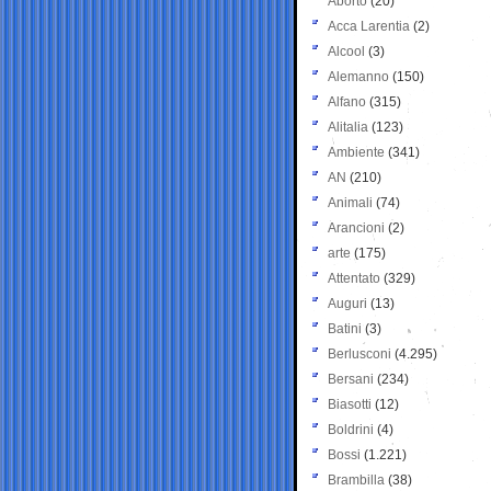
Aborto
(20)
Acca Larentia
(2)
Alcool
(3)
Alemanno
(150)
Alfano
(315)
Alitalia
(123)
Ambiente
(341)
AN
(210)
Animali
(74)
Arancioni
(2)
arte
(175)
Attentato
(329)
Auguri
(13)
Batini
(3)
Berlusconi
(4.295)
Bersani
(234)
Biasotti
(12)
Boldrini
(4)
Bossi
(1.221)
Brambilla
(38)