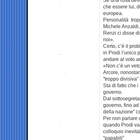
che essere lui, 
europea.
Personalità tro
Michele Anzaldi,
Renzi ci disse di
noi».
Certo, c’è il pro
in Prodi l’unico
andare al voto an
«Non c’è un veto
Arcore, nonostan
“troppo divisiva”
Sta di fatto che 
governo.
Dal sottosegretar
governo, fino ad 
della nazione” c
Per non parlare 
quando Prodi var
colloquio inevita
“papabili”