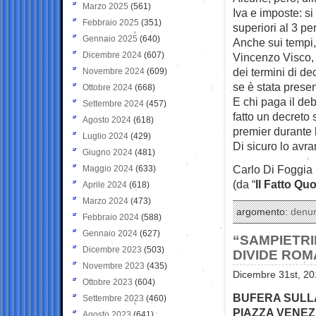
Marzo 2025
(561)
Iva e imposte: s
Febbraio 2025
(351)
superiori al 3 pe
Gennaio 2025
(640)
Anche sui tempi, 
Dicembre 2024
(607)
Vincenzo Visco, 
dei termini di de
Novembre 2024
(609)
se è stata prese
Ottobre 2024
(668)
E chi paga il deb
Settembre 2024
(457)
fatto un decreto 
Agosto 2024
(618)
premier durante 
Luglio 2024
(429)
Di sicuro lo avra
Giugno 2024
(481)
Carlo Di Foggia
Maggio 2024
(633)
(da “
Il Fatto Qu
Aprile 2024
(618)
Marzo 2024
(473)
argomento:
denu
Febbraio 2024
(588)
Gennaio 2024
(627)
“SAMPIETRI
Dicembre 2023
(503)
DIVIDE ROM
Novembre 2023
(435)
Dicembre 31st, 20
Ottobre 2023
(604)
BUFERA SULLA
Settembre 2023
(460)
PIAZZA VENEZ
Agosto 2023
(641)