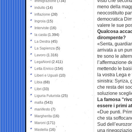
visto che second
Immigrazione
(734)
meno della maggi
indulto
(14)
neocostituito part
inflazione
(26)
democratica Dima
Ingroia
(15)
valere le sue po
Interviste
(16)
Qualcosa accad
la casta
(1.394)
dirompente?
La Destra
(45)
«Senta, guardiam
La Sapienza
(5)
arrivata a un pun
Lavoro
(1.316)
tre sono le alter
l’affermazione de
LegaNord
(2.411)
mettendo le basi
Letta Enrico
(154)
la vostra Lega e 
Liberi e Uguali
(10)
sinistra: Syriza,
Libia
(68)
che resta dei soc
Libri
(33)
soluzione sceglie
Liguria Futurista
(25)
La famosa “riv
mafia
(543)
essere i primi at
manifesto
(7)
«Due punti. Primo
Margherita
(16)
che sta soffocand
Maroni
(171)
Sud dell’eurozon
Mastella
(16)
una rinegoziazio