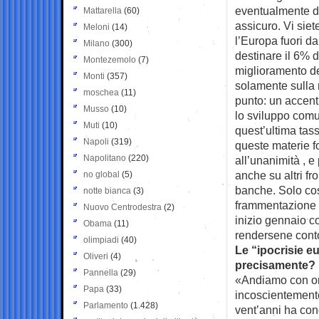
eventualmente dei
Mattarella
(60)
assicuro. Vi sie
Meloni
(14)
l’Europa fuori d
Milano
(300)
destinare il 6% d
Montezemolo
(7)
miglioramento de
Monti
(357)
solamente sulla 
moschea
(11)
punto: un accent
Musso
(10)
lo sviluppo comun
Muti
(10)
quest’ultima tass
Napoli
(319)
queste materie f
Napolitano
(220)
all’unanimità , e
anche su altri fr
no global
(5)
banche. Solo cos
notte bianca
(3)
frammentazione d
Nuovo Centrodestra
(2)
inizio gennaio c
Obama
(11)
rendersene conto
olimpiadi
(40)
Le “ipocrisie eu
Oliveri
(4)
precisamente?
Pannella
(29)
«Andiamo con ord
Papa
(33)
incoscientement
Parlamento
(1.428)
vent’anni ha con