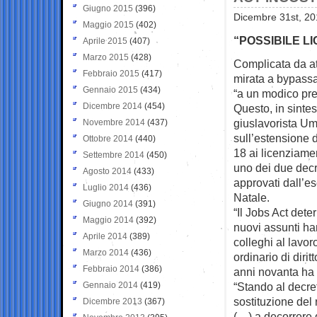
Giugno 2015
(396)
Dicembre 31st, 20
Maggio 2015
(402)
“POSSIBILE L
Aprile 2015
(407)
Marzo 2015
(428)
Complicata da at
Febbraio 2015
(417)
mirata a bypass
Gennaio 2015
(434)
“a un modico pre
Dicembre 2014
(454)
Questo, in sintesi
giuslavorista U
Novembre 2014
(437)
sull’estensione d
Ottobre 2014
(440)
18 ai licenziamen
Settembre 2014
(450)
uno dei due decre
Agosto 2014
(433)
approvati dall’ese
Luglio 2014
(436)
Natale.
Giugno 2014
(391)
“Il Jobs Act dete
Maggio 2014
(392)
nuovi assunti han
Aprile 2014
(389)
colleghi al lavor
Marzo 2014
(436)
ordinario di diri
Febbraio 2014
(386)
anni novanta ha 
Gennaio 2014
(419)
“Stando al decret
sostituzione del 
Dicembre 2013
(367)
(…) a decorrere d