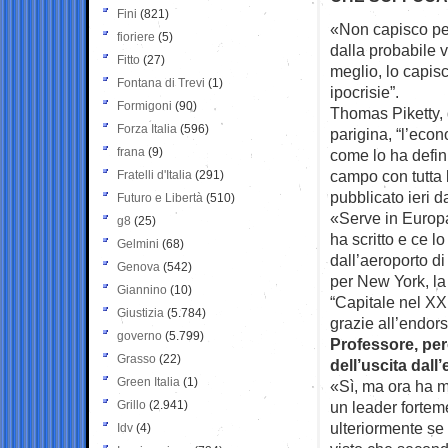
Fini
(821)
«Non capisco per
fioriere
(5)
dalla probabile
v
Fitto
(27)
meglio, lo capisc
Fontana di Trevi
(1)
ipocrisie”.
Formigoni
(90)
Thomas Piketty,
Forza Italia
(596)
parigina, “l’eco
frana
(9)
come lo ha defini
campo con tutta l
Fratelli d'Italia
(291)
pubblicato ieri d
Futuro e Libertà
(510)
«Serve in Europ
g8
(25)
ha scritto e ce lo
Gelmini
(68)
dall’aeroporto di
Genova
(542)
per New York, la 
Giannino
(10)
“Capitale nel XX
Giustizia
(5.784)
grazie all’endo
governo
(5.799)
Professore, per
Grasso
(22)
dell’uscita dal
Green Italia
(1)
«Sì, ma ora ha mo
Grillo
(2.941)
un leader fortem
ulteriormente se
Idv
(4)