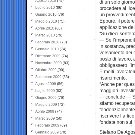
Agosto 2010
(75)
di un solo giorno
Luglio 2010
(86)
procedere al lice
un provvedimento
Giugno 2010
(76)
Eppure, il potere
Maggio 2010
(75)
applicazione dei 
Aprile 2010
(66)
“Su dieci senten
Marzo 2010
(79)
— Se l’imprendito
Febbraio 2010
(73)
In sostanza, prec
Gennaio 2010
(74)
versamento dei c
Dicembre 2009
(74)
posto di lavoro,
Novembre 2009
(83)
obbligassero l’i
Ottobre 2009
(90)
E molti lavoratori
Settembre 2009
(83)
risarcimento.
“Anche per questo
Agosto 2009
(56)
maggiori investi
Luglio 2009
(83)
— conclude — Si 
Giugno 2009
(76)
stiamo recuperand
Maggio 2009
(72)
tendenzialmente 
Aprile 2009
(74)
riscrivere l’arti
Marzo 2009
(50)
fondata non sul l
Febbraio 2009
(69)
Stefano De Agos
Gennaio 2009
(70)