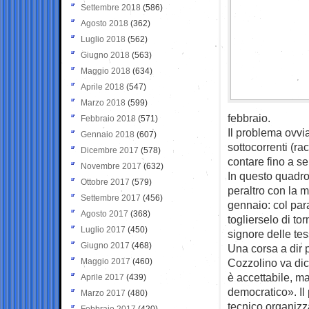
Settembre 2018
(586)
Agosto 2018
(362)
Luglio 2018
(562)
Giugno 2018
(563)
Maggio 2018
(634)
Aprile 2018
(547)
Marzo 2018
(599)
febbraio.
Febbraio 2018
(571)
Il problema ovvi
Gennaio 2018
(607)
sottocorrenti (ra
Dicembre 2017
(578)
contare fino a se
Novembre 2017
(632)
In questo quadro
Ottobre 2017
(579)
peraltro con la m
Settembre 2017
(456)
gennaio: col par
Agosto 2017
(368)
toglierselo di t
Luglio 2017
(450)
signore delle tes
Giugno 2017
(468)
Una corsa a dir 
Maggio 2017
(460)
Cozzolino va dic
è accettabile, m
Aprile 2017
(439)
democratico». Il 
Marzo 2017
(480)
tecnico organizz
Febbraio 2017
(420)