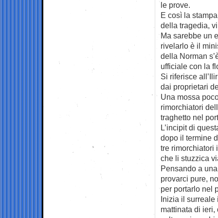
le prove.
E così la stampa 
della tragedia, vi
Ma sarebbe un err
rivelarlo è il mi
della Norman s’
ufficiale con la f
Si riferisce all’
dai proprietari 
Una mossa poco g
rimorchiatori del
traghetto nel port
L’incipit di ques
dopo il termine 
tre rimorchiatori
che li stuzzica v
Pensando a una s
provarci pure, n
per portarlo nel 
Inizia il surreal
mattinata di ieri