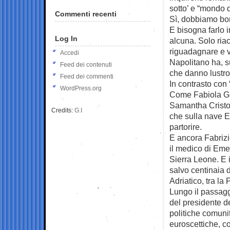
sotto’ e “mondo d
Commenti recenti
Sì, dobbiamo boni
E bisogna farlo i
Log In
alcuna. Solo riac
riguadagnare e v
Accedi
Napolitano ha, su
Feed dei contenuti
che danno lustro 
Feed dei commenti
In contrasto con 
WordPress.org
Come Fabiola Gia
Samantha Cristofo
Credits:
G.I
che sulla nave Et
partorire.
E ancora Fabrizi
il medico di Eme
Sierra Leone. E i
salvo centinaia 
Adriatico, tra la 
Lungo il passagg
del presidente de
politiche comuni
euroscettiche, 