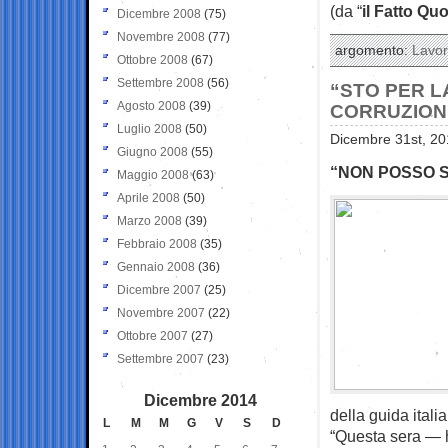
(da “
il Fatto Qu
Dicembre 2008
(75)
Novembre 2008
(77)
argomento:
Lavo
Ottobre 2008
(67)
Settembre 2008
(56)
“STO PER L
Agosto 2008
(39)
CORRUZIONE
Luglio 2008
(50)
Dicembre 31st, 20
Giugno 2008
(55)
“NON POSSO 
Maggio 2008
(63)
Aprile 2008
(50)
Marzo 2008
(39)
Febbraio 2008
(35)
Gennaio 2008
(36)
Dicembre 2007
(25)
Novembre 2007
(22)
Ottobre 2007
(27)
Settembre 2007
(23)
Dicembre 2014
della guida ital
L
M
M
G
V
S
D
“Questa sera — h