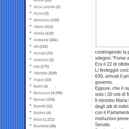
Aborto
(20)
Acca Larentia
(2)
Alcool
(3)
Alemanno
(150)
Alfano
(315)
Alitalia
(123)
Ambiente
(341)
AN
(210)
costringendo la p
Animali
(74)
sdegno: “Forse 
Arancioni
(2)
Era il 22 di otto
arte
(175)
Li festeggiò così
Attentato
(329)
630, arrivati lì p
Auguri
(13)
governo.
Batini
(3)
Eppure, che il rap
Berlusconi
(4.295)
solo i 30 voti di 
Bersani
(234)
Il ministro Mari
degli atti di ind
Biasotti
(12)
con il Parlamento
Boldrini
(4)
risoluzioni prese
Bossi
(1.221)
Senato.
Brambilla
(38)