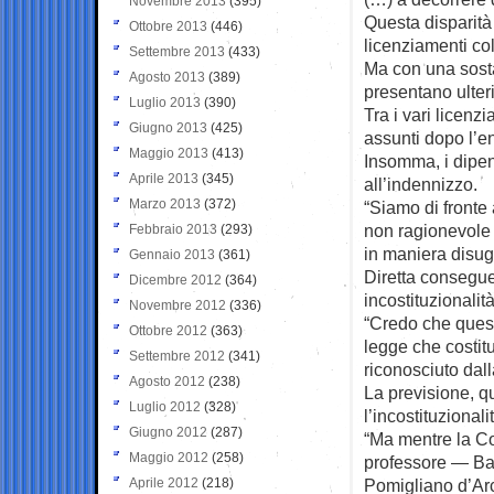
Novembre 2013
(395)
Questa disparità d
Ottobre 2013
(446)
licenziamenti coll
Settembre 2013
(433)
Ma con una sostan
Agosto 2013
(389)
presentano ulter
Luglio 2013
(390)
Tra i vari licenz
Giugno 2013
(425)
assunti dopo l’en
Maggio 2013
(413)
Insomma, i dipend
Aprile 2013
(345)
all’indennizzo.
Marzo 2013
(372)
“Siamo di fronte 
non ragionevole 
Febbraio 2013
(293)
in maniera disugu
Gennaio 2013
(361)
Diretta consegue
Dicembre 2012
(364)
incostituzionalit
Novembre 2012
(336)
“Credo che ques
Ottobre 2012
(363)
legge che costitu
Settembre 2012
(341)
riconosciuto dall
Agosto 2012
(238)
La previsione, qu
Luglio 2012
(328)
l’incostituzional
Giugno 2012
(287)
“Ma mentre la Co
Maggio 2012
(258)
professore — Bas
Aprile 2012
(218)
Pomigliano d’Arc