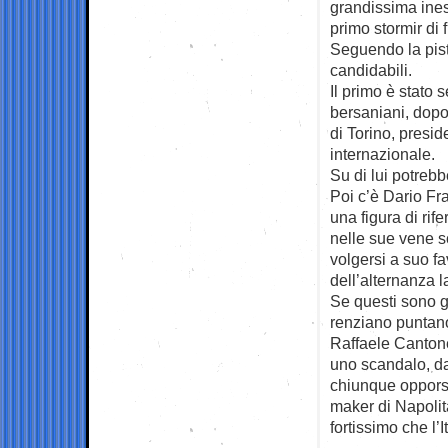
grandissima ines
primo stormir di 
Seguendo la pista
candidabili.
Il primo è stato 
bersaniani, dopot
di Torino, presi
internazionale.
Su di lui potreb
Poi c’è Dario Fr
una figura di rif
nelle sue vene s
volgersi a suo fa
dell’alternanza l
Se questi sono g
renziano puntano 
Raffaele Cantone
uno scandalo, da
chiunque opporsi 
maker di Napolit
fortissimo che l’I