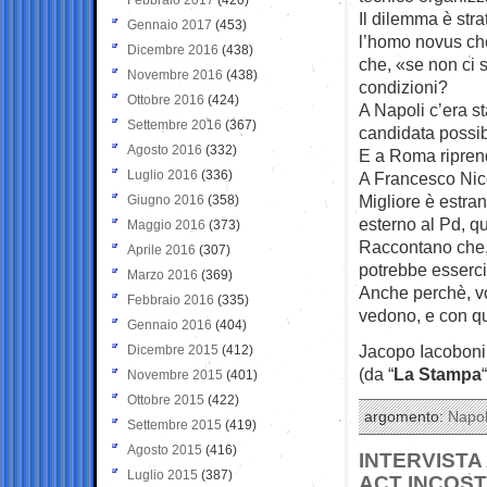
Il dilemma è str
Gennaio 2017
(453)
l’homo novus che 
Dicembre 2016
(438)
che, «se non ci 
Novembre 2016
(438)
condizioni?
Ottobre 2016
(424)
A Napoli c’era s
Settembre 2016
(367)
candidata possibi
Agosto 2016
(332)
E a Roma ripren
Luglio 2016
(336)
A Francesco Nico
Migliore è estra
Giugno 2016
(358)
esterno al Pd, q
Maggio 2016
(373)
Raccontano che,
Aprile 2016
(307)
potrebbe esserci 
Marzo 2016
(369)
Anche perchè, vo
Febbraio 2016
(335)
vedono, e con que
Gennaio 2016
(404)
Jacopo Iacoboni
Dicembre 2015
(412)
(da “
La Stampa
“
Novembre 2015
(401)
Ottobre 2015
(422)
argomento:
Napol
Settembre 2015
(419)
Agosto 2015
(416)
INTERVISTA
Luglio 2015
(387)
ACT INCOST