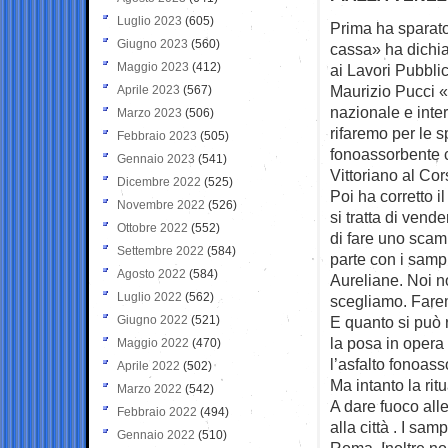
Luglio 2023
(605)
Prima ha sparato
Giugno 2023
(560)
cassa» ha
dichi
Maggio 2023
(412)
ai Lavori Pubblic
Maurizio Pucci 
Aprile 2023
(567)
nazionale e inter
Marzo 2023
(506)
rifaremo per le 
Febbraio 2023
(505)
fonoassorbente 
Gennaio 2023
(541)
Vittoriano al Cor
Dicembre 2022
(525)
Poi ha corretto i
Novembre 2022
(526)
si tratta di vender
Ottobre 2022
(552)
di fare uno scamb
Settembre 2022
(584)
parte con i sampie
Agosto 2022
(584)
Aureliane. Noi n
Luglio 2022
(562)
scegliamo. Farem
Giugno 2022
(521)
E quanto si può 
la posa in opera
Maggio 2022
(470)
l’asfalto fonoas
Aprile 2022
(502)
Ma intanto la rit
Marzo 2022
(542)
A dare fuoco alle
Febbraio 2022
(494)
alla città . I sa
Gennaio 2022
(510)
Roma. Inoltre no