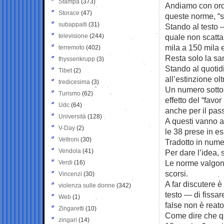
Stampa
(373)
Andiamo con ordi
Storace
(47)
queste norme, “s
subappalti
(31)
Stando al testo —
televisione
(244)
quale non scatta
mila a 150 mila 
terremoto
(402)
Resta solo la sa
thyssenkrupp
(3)
Stando al quotid
Tibet
(2)
all’estinzione ol
tredicesima
(3)
Un numero sottost
Turismo
(62)
effetto del “favor
Udc
(64)
anche per il pas
Università
(128)
A questi vanno ag
V-Day
(2)
le 38 prese in e
Veltroni
(30)
Tradotto in numer
Vendola
(41)
Per dare l’idea, 
Le norme valgono 
Verdi
(16)
scorsi.
Vincenzi
(30)
A far discutere 
violenza sulle donne
(342)
testo — di fissar
Web
(1)
false non è reato
Zingaretti
(10)
Come dire che qu
zingari
(14)