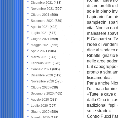
Dicembre 2021
(488)
di fare profitti 
Novembre 2021
(599)
sole in pieno in
Ottobre 2021
(506)
Lapidario l’arch
Settembre 2021
(539)
sampietrini spar
Agosto 2021
(423)
vita. Non so da 
malessere spave
Luglio 2021
(577)
E Gasparri su Twi
Giugno 2021
(559)
l’idea di venderli
Maggio 2021
(556)
dice al sindaco 
Aprile 2021
(506)
Ribatte Ignazio M
Marzo 2021
(647)
nelle aree pedona
Febbraio 2021
(570)
E il capogruppo 
Gennaio 2021
(605)
pronto a sdraiar
Dicembre 2020
(619)
fisicamente».
Novembre 2020
(575)
Parla anche Nico
Ottobre 2020
(638)
l’ultima a fornire
Settembre 2020
(465)
«Tutte le cave d
dalla Cina in cas
Agosto 2020
(588)
tradizionali “spi
Luglio 2020
(597)
sulle strade».
Giugno 2020
(580)
Contro Pucci l’a
Maggio 2020
(618)