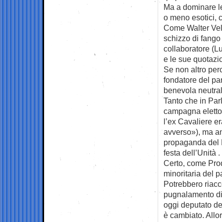
Ma a dominare le
o meno esotici, 
Come Walter Velt
schizzo di fango
collaboratore (Lu
e le sue quotazio
Se non altro perc
fondatore del par
benevola neutral
Tanto che in Parl
campagna elettor
l’ex Cavaliere e
avverso»), ma an
propaganda del P
festa dell’Unità .
Certo, come Prod
minoritaria del pa
Potrebbero riacce
pugnalamento di 
oggi deputato dem
è cambiato. Allor