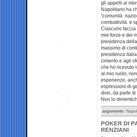
gli appelli al ri
Napolitano ha ch
“comunità nazion
combattività e sp
Ciascuno faccia l
mie forze e dei m
presidenza della
massimo di conti
presidenza itali
cimento e agli sfo
che ho ricevuto i
al mio ruolo, non
esperienze, anch
espressioni di g
direi, da parte d
Non lo dimentich
argomento:
Napol
POKER DI PA
RENZIANI