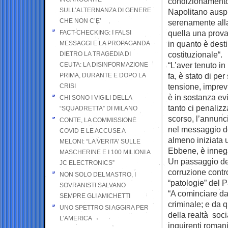
condizionamento
SULL’ALTERNANZA DI GENERE
Napolitano auspi
CHE NON C’E’
serenamente alla
quella una prova
FACT-CHECKING: I FALSI
in quanto è dest
MESSAGGI E LA PROPAGANDA
costituzionale“.
DIETRO LA TRAGEDIA DI
“L’aver tenuto in
CEUTA: LA DISINFORMAZIONE
fa, è stato di pe
PRIMA, DURANTE E DOPO LA
tensione, imprevi
CRISI
è in sostanza evi
CHI SONO I VIGILI DELLA
tanto ci penalizz
“SQUADRETTA” DI MILANO
scorso, l’annunc
CONTE, LA COMMISSIONE
nel messaggio de
COVID E LE ACCUSE A
almeno iniziata u
MELONI: “LA VERITA’ SULLE
Ebbene, è innega
MASCHERINE E I 100 MILIONI A
Un passaggio del 
JC ELECTRONICS”
corruzione contr
NON SOLO DELMASTRO, I
“patologie” del 
SOVRANISTI SALVANO
“A cominciare da
SEMPRE GLI AMICHETTI
criminale; e da 
UNO SPETTRO SI AGGIRA PER
della realtà soci
L’AMERICA
inquirenti roman