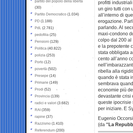
partito del popolo della libertà
profitti industri
(30)
un giro tutti con
Partito Democratico
(1.034)
all’interno di qu
erogazione. Parl
PD
(1.188)
parlando. Al seco
PdL
(2.781)
maxi-condono dop
pedofilia
(25)
colpo dal 200 al 
Pensioni
(129)
e la prepotente 
Politica
(40.822)
stata obbligata a
polizia
(253)
cento all’anno c
Porto
(12)
nell’imbarazzante
povertà
(502)
ribella alla rigi
Presepe
(14)
quando è stata im
Primarie
(149)
sembrava quando
economie più debo
Prodi
(52)
devastante crisi
Provincia
(139)
queste ipocrisie 
radici e valori
(3.682)
per iniziare. E 
RAI
(359)
rapine
(37)
Eugenio Occors
Razzismo
(1.410)
(da
“La Repubb
Referendum
(200)