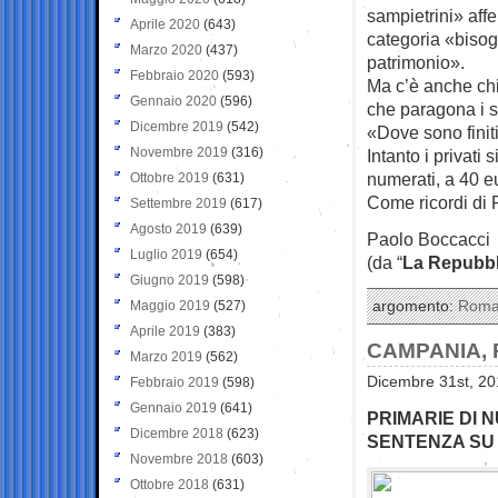
sampietrini» affe
Aprile 2020
(643)
categoria «bisog
Marzo 2020
(437)
patrimonio».
Febbraio 2020
(593)
Ma c’è anche chi 
Gennaio 2020
(596)
che paragona i s
Dicembre 2019
(542)
«Dove sono finiti
Novembre 2019
(316)
Intanto i privati
numerati, a 40 eu
Ottobre 2019
(631)
Come ricordi di
Settembre 2019
(617)
Agosto 2019
(639)
Paolo Boccacci
Luglio 2019
(654)
(da “
La Repubbl
Giugno 2019
(598)
Maggio 2019
(527)
argomento:
Rom
Aprile 2019
(383)
CAMPANIA, 
Marzo 2019
(562)
Dicembre 31st, 20
Febbraio 2019
(598)
Gennaio 2019
(641)
PRIMARIE DI N
Dicembre 2018
(623)
SENTENZA SU
Novembre 2018
(603)
Ottobre 2018
(631)