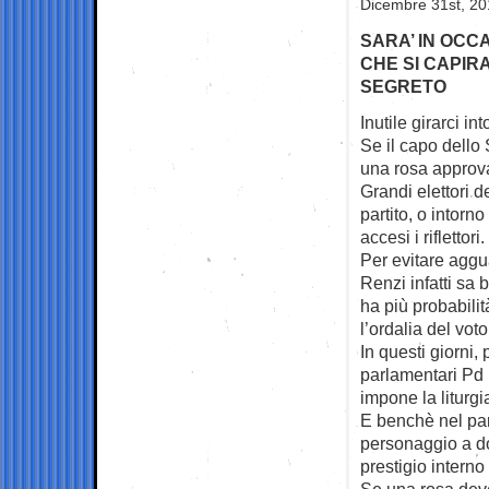
Dicembre 31st, 20
SARA’ IN OCC
CHE SI CAPIR
SEGRETO
Inutile girarci int
Se il capo dello
una rosa approv
Grandi elettori d
partito, o intorn
accesi i riflettori.
Per evitare agguat
Renzi infatti s
ha più probabili
l’ordalia del vot
In questi giorni,
parlamentari Pd 
impone la liturg
E benchè nel part
personaggio a do
prestigio intern
Se una rosa deve