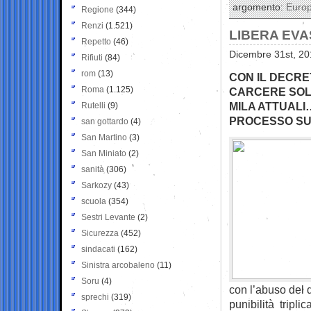
argomento:
Euro
Regione
(344)
Renzi
(1.521)
LIBERA EVA
Repetto
(46)
Dicembre 31st, 20
Rifiuti
(84)
rom
(13)
CON IL DECRET
Roma
(1.125)
CARCERE SOLO
MILA ATTUALI
Rutelli
(9)
PROCESSO SU
san gottardo
(4)
San Martino
(3)
San Miniato
(2)
sanità
(306)
Sarkozy
(43)
scuola
(354)
Sestri Levante
(2)
Sicurezza
(452)
sindacati
(162)
Sinistra arcobaleno
(11)
Soru
(4)
con l’abuso del d
sprechi
(319)
punibilità triplic