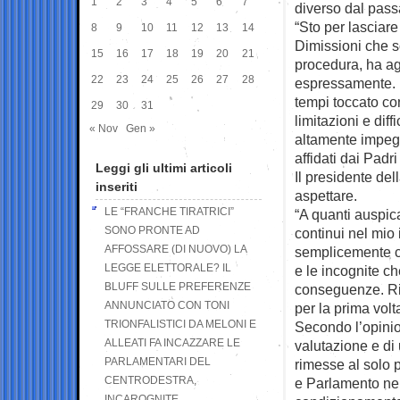
1
2
3
4
5
6
7
diverso dal passa
“Sto per lasciare
8
9
10
11
12
13
14
Dimissioni che s
15
16
17
18
19
20
21
procedura, ha ag
22
23
24
25
26
27
28
espressamente. E
tempi toccato co
29
30
31
limitazioni e diff
« Nov
Gen »
altamente impegn
affidati dai Padri
Leggi gli ultimi articoli
Il presidente de
inseriti
aspettare.
LE “FRANCHE TIRATRICI”
“A quanti auspic
SONO PRONTE AD
continui nel mio
AFFOSSARE (DI NUOVO) LA
semplicemente ch
LEGGE ELETTORALE? IL
e le incognite c
BLUFF SULLE PREFERENZE
conseguenze. Rite
ANNUNCIATO CON TONI
per la prima vol
TRIONFALISTICI DA MELONI E
Secondo l’opinion
ALLEATI FA INCAZZARE LE
valutazione e di
PARLAMENTARI DEL
rimesse al solo 
CENTRODESTRA,
e Parlamento ne
INCAROGNITE