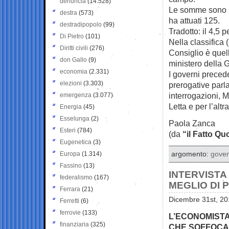
denuncia
(14.528)
Le somme sono pre
destra
(573)
ha attuati 125.
destradipopolo
(99)
Tradotto: il 4,5 p
Di Pietro
(101)
Nella classifica
Diritti civili
(276)
Consiglio è quel
don Gallo
(9)
ministero della 
economia
(2.331)
I governi precede
elezioni
(3.303)
prerogative parl
interrogazioni, M
emergenza
(3.077)
Letta e per l’al
Energia
(45)
Esselunga
(2)
Paola Zanca
Esteri
(784)
(da
“il Fatto Qu
Eugenetica
(3)
Europa
(1.314)
argomento:
gove
Fassino
(13)
INTERVISTA 
federalismo
(167)
MEGLIO DI 
Ferrara
(21)
Dicembre 31st, 20
Ferretti
(6)
ferrovie
(133)
L’ECONOMISTA
finanziaria
(325)
CHE SOFFOCA