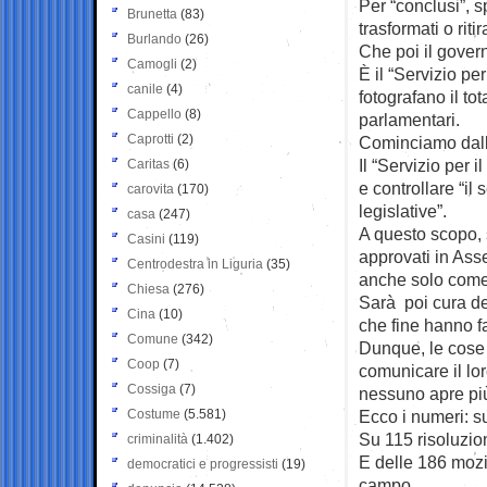
Per “conclusi”, sp
Brunetta
(83)
trasformati o ritira
Burlando
(26)
Che poi il govern
Camogli
(2)
È il “Servizio per
canile
(4)
fotografano il to
Cappello
(8)
parlamentari.
Caprotti
(2)
Cominciamo dall’
Il “Servizio per i
Caritas
(6)
e controllare “il
carovita
(170)
legislative”.
casa
(247)
A questo scopo, s
Casini
(119)
approvati in Ass
Centrodestra in Liguria
(35)
anche solo come
Chiesa
(276)
Sarà poi cura del
Cina
(10)
che fine hanno fa
Comune
(342)
Dunque, le cose 
Coop
(7)
comunicare il lor
Cossiga
(7)
nessuno apre pi
Costume
(5.581)
Ecco i numeri: su
Su 115 risoluzio
criminalità
(1.402)
E delle 186 mozi
democratici e progressisti
(19)
campo.