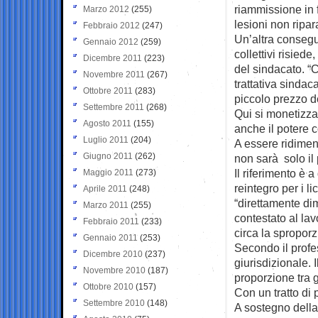
riammissione in 
Marzo 2012
(255)
lesioni non ripara
Febbraio 2012
(247)
Un’altra consegu
Gennaio 2012
(259)
collettivi risied
Dicembre 2011
(223)
del sindacato. “C
Novembre 2011
(267)
trattativa sindac
Ottobre 2011
(283)
piccolo prezzo d
Settembre 2011
(268)
Qui si monetizza 
Agosto 2011
(155)
anche il potere c
Luglio 2011
(204)
A essere ridimen
Giugno 2011
(262)
non sarà solo il 
Il riferimento è 
Maggio 2011
(273)
reintegro per i l
Aprile 2011
(248)
“direttamente dim
Marzo 2011
(255)
contestato al lav
Febbraio 2011
(233)
circa la spropor
Gennaio 2011
(253)
Secondo il profes
Dicembre 2010
(237)
giurisdizionale. 
Novembre 2010
(187)
proporzione tra g
Ottobre 2010
(157)
Con un tratto di 
Settembre 2010
(148)
A sostegno della 