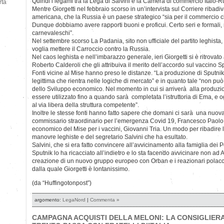
Quindi i legami tra la Lega di Salvini e la Camera di commercio Italo-Ru
rtà
Mentre Giorgetti nel febbraio scorso in un’intervista sul Corriere ribadiv
americana, che la Russia è un paese strategico “sia per il commercio ch
Dunque dobbiamo avere rapporti buoni e proficui. Certo seri e formali, 
carnevaleschi”.
Nel settembre scorso La Padania, sito non ufficiale del partito leghista
voglia mettere il Carroccio contro la Russia.
Nel caos leghista e nell’imbarazzo generale, ieri Giorgetti si è ritrovato
Roberto Calderoli che gli attribuiva il merito dell’accordo sul vaccino S
Fonti vicine al Mise hanno preso le distanze. “La produzione di Sputnik
legittima che rientra nelle logiche di mercato” e in quanto tale “non può 
dello Sviluppo economico. Nel momento in cui si arriverà alla produzi
essere utilizzato fino a quando sarà completata l’istruttoria di Ema, e o
al via libera della struttura competente”.
Inoltre le stesse fonti hanno fatto sapere che domani ci sarà una nuova
commissario straordinario per l’emergenza Covid 19, Francesco Paolo F
economico del Mise per i vaccini, Giovanni Tria. Un modo per ribadire l
manovre leghiste e del segretario Salvini che ha esultato.
Salvini, che si era fatto convincere all’avvicinamento alla famiglia dei P
Sputnik lo ha ricacciato all’indietro e lo sta facendo avvicinare non ad
creazione di un nuovo gruppo europeo con Orban e i reazionari polacchi
dalla quale Giorgetti è lontanissimo.
(da “Huffingotonpost”)
argomento:
LegaNord
|
Commenta »
CAMPAGNA ACQUISTI DELLA MELONI: LA CONSIGLIERA