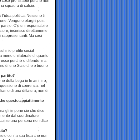
 cose pro Israele perché non
na squadra di calcio.
 l’idea politica. Nessuno ti
one. Vengono elargiti post,
 partito. C’è un responsabile
ore, inserisce direttamente
tri rappresentanti. Ma così
sul mio profilo social
a meno unilaterale di quanto
grosso perché si difende, ma
amo di uno Stato che è buono
 partito?
sone della Lega io le ammiro,
questione di coerenza: nel
iamo di una dittatura, non di
e che questo appiattimento
ma gli impone ciò che dice
amente dal coordinatore
r cui se una persona non dice
tito?
neto con la sua lista che non