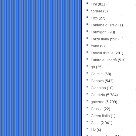
Fini
(821)
fioriere
(5)
Fitto
(27)
Fontana di Trevi
(1)
Formigoni
(90)
Forza Italia
(596)
frana
(9)
Fratelli d'Italia
(291)
Futuro e Libertà
(510)
g8
(25)
Gelmini
(68)
Genova
(542)
Giannino
(10)
Giustizia
(5.784)
governo
(5.799)
Grasso
(22)
Green Italia
(1)
Grillo
(2.941)
Idv
(4)