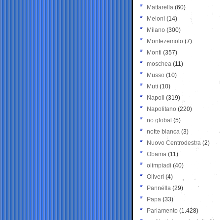
Mattarella
(60)
Meloni
(14)
Milano
(300)
Montezemolo
(7)
Monti
(357)
moschea
(11)
Musso
(10)
Muti
(10)
Napoli
(319)
Napolitano
(220)
no global
(5)
notte bianca
(3)
Nuovo Centrodestra
(2)
Obama
(11)
olimpiadi
(40)
Oliveri
(4)
Pannella
(29)
Papa
(33)
Parlamento
(1.428)