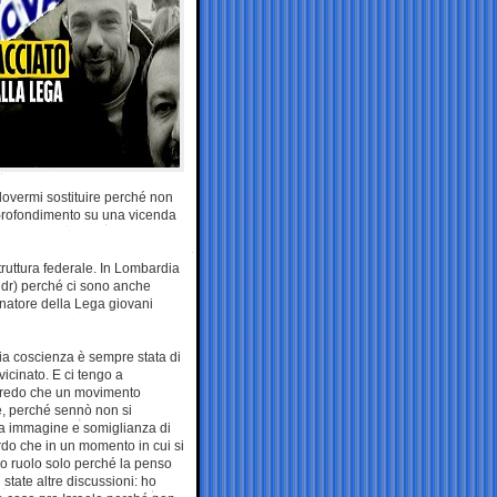
dovermi sostituire perché non
pprofondimento su una vicenda
ruttura federale. In Lombardia
 ndr) perché ci sono anche
inatore della Lega giovani
ia coscienza è sempre stata di
vicinato. E ci tengo a
a credo che un movimento
e, perché sennò non si
e a immagine e somiglianza di
urdo che in un momento in cui si
mio ruolo solo perché la penso
tate altre discussioni: ho