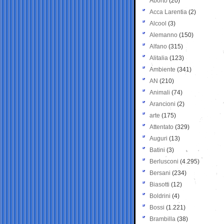
Aborto
(20)
Acca Larentia
(2)
Alcool
(3)
Alemanno
(150)
Alfano
(315)
Alitalia
(123)
Ambiente
(341)
AN
(210)
Animali
(74)
Arancioni
(2)
arte
(175)
Attentato
(329)
Auguri
(13)
Batini
(3)
Berlusconi
(4.295)
Bersani
(234)
Biasotti
(12)
Boldrini
(4)
Bossi
(1.221)
Brambilla
(38)