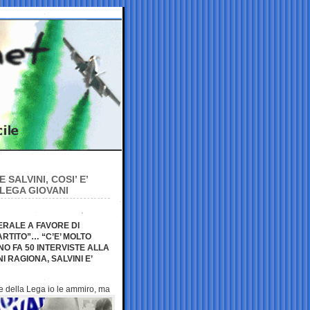
ALVINI, COSI’ E’
 LEGA GIOVANI
ERALE A FAVORE DI
ARTITO”… “C’E’ MOLTO
O FA 50 INTERVISTE ALLA
 RAGIONA, SALVINI E’
ne della
Lega io le ammiro, ma