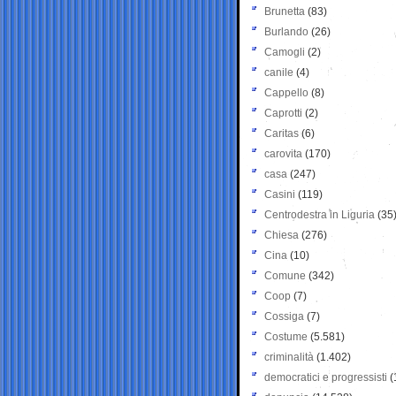
Brunetta
(83)
Burlando
(26)
Camogli
(2)
canile
(4)
Cappello
(8)
Caprotti
(2)
Caritas
(6)
carovita
(170)
casa
(247)
Casini
(119)
Centrodestra in Liguria
(35
Chiesa
(276)
Cina
(10)
Comune
(342)
Coop
(7)
Cossiga
(7)
Costume
(5.581)
criminalità
(1.402)
democratici e progressisti
(