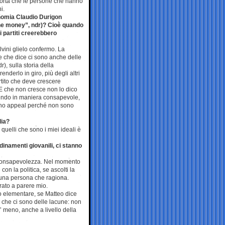
ccorta che le persone che hanno
i.
conomia Claudio Durigon
 the money”, ndr)? Cioè quando
i partiti creerebbero
lvini glielo confermo. La
e che dice ci sono anche delle
), sulla storia della
nderlo in giro, più degli altri
rtito che deve crescere
 E che non cresce non lo dico
escendo in maniera consapevole,
eno appeal perché non sono
lia?
uelli che sono i miei ideali è
dinamenti giovanili, ci stanno
i consapevolezza. Nel momento
con la politica, se ascolti la
 una persona che ragiona.
arato a parere mio.
o elementare, se Matteo dice
 che ci sono delle lacune: non
 meno, anche a livello della