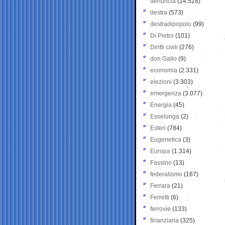
denuncia
(14.528)
destra
(573)
destradipopolo
(99)
Di Pietro
(101)
Diritti civili
(276)
don Gallo
(9)
economia
(2.331)
elezioni
(3.303)
emergenza
(3.077)
Energia
(45)
Esselunga
(2)
Esteri
(784)
Eugenetica
(3)
Europa
(1.314)
Fassino
(13)
federalismo
(167)
Ferrara
(21)
Ferretti
(6)
ferrovie
(133)
finanziaria
(325)