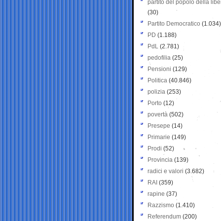
partito del popolo della libe
(30)
Partito Democratico
(1.034)
PD
(1.188)
PdL
(2.781)
pedofilia
(25)
Pensioni
(129)
Politica
(40.846)
polizia
(253)
Porto
(12)
povertà
(502)
Presepe
(14)
Primarie
(149)
Prodi
(52)
Provincia
(139)
radici e valori
(3.682)
RAI
(359)
rapine
(37)
Razzismo
(1.410)
Referendum
(200)