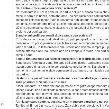
solo detto che sulla pagina Lega Valle Camonica non avremmo inserito
ero convinto e non mi andava di schierarmi come se fossi un tifoso di u
Dal centro vi dicevano cosa dover scrivere?
Nel momento in cui si fa parte di un partito politico si sposa quella che è
mette le parole in bocca, però abbiamo una centralità nella comunicazi
immagini, i classici meme. Non è una forma obbligatoria, è una linea di
comunicazione per ogni provincia che non passa neanche dal coordinat
ciò che dicono dal centrale: le classiche dichiarazioni di Salvini o di al
avviene per ogni partito.
E anche sui profili personali vi dicevano cosa scrivere?
Considera che io sono stato destituito proprio per quello che ho scritto 
personale. Ho preso posizione per la Palestina, o comunque in manier
fatto dal partito. Ho fatto presente che Israele non diventa sempre più 
perché attacca e occupa. Israele non ha il vangelo in mano, non parli
come il pane.
È stato rimosso solo dal ruolo di coordinatore o proprio cacciato dal
)
Sono uscito fuori dalla Lega. Ho tanti bellissimi ricordi, tantissime per
ma purtroppo rimango basito per questo comportamento. È anche una 
momento in cui non mi è stato permesso di esprimere una mia idea parl
un partito.
Ha detto che per altri valori si sente ancora affine alla Lega: ritien
sulle posizioni di Salvini sia un male?
Assolutamente: un partito che non permette ai ragazzi di approfondire 
Matteo Salvini non è destinato a crescere. Io sono stato rimosso dirett
federale della Lega giovani Luca Toccalini: resto basito dalla linea pe
ciò che vuole o dice Salvini, viene rimossa.
Altri la pensano come te, auspicano un maggiore pluralismo nel par
19)
Tantissimi. E non è un caso che Luca Zaia abbia ottenuto più voti in Ve