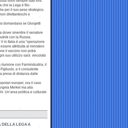
ssa sono sempre stati forti.
a che la Lega è filo-
e per il suo peso strategico.
non dilettanteschi e
, si domandava se Giorgetti
 a dover smentire il senatore
putnik con la Russia.
 V in Italia è una “operazione
essere attribuita al ministero
one il vaccino non potrà
gni suo utilizzo sarà vincolato
 riunione con Farmindustria, il
igliuolo, e il consulente
a presa di distanza dalle
opolari europei, ora il caso
 Angela Merkel ma alla
. Un’area politica e culturale
 DELLA LEGA A