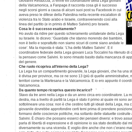
Giovanni Restuccia, 37enne ex coordinatore della Lega giovani
della Valcamonica, a Fanpage.it racconta cosa gli è successo
negli scorsi giorni a causa di alcuni suoi post su Facebook in cui
aveva preso le difese della Palestina nella recente escalation di
violenza tra lo Stato arabo e Israele, contravvenendo così alla
linea del partito (e in primis di Matteo Salvini) pro Israele.
Cosa le è successo esattamente?
Ho avuto da ridire per questo schieramento unilaterale della Lega
su Israele. Io dicevo: ‘Guardate che stanno morendo dei bambini,
non è bello e soprattutto non siamo sicuri di come siano andate le
cose’. Ma la risposta è stata: ‘L’ha detto Matteo Salvini’. E il
coordinatore federale della Lega giovani Luca Toccalini ha ritenuto di 
la pensavo come Salvini. Io sono rimasto basito dalla mancanza di a
del genere.
Che ruolo ricopriva all’interno della Lega?
La Lega ha un compartimento giovanile, la Lega giovani, che ha una st
è divisa per province, ma ce ne sono 13 (più di quelle amministrative,
territori come la Martesana e la Valcamonica. E io ero appunto il coord
Valcamonica.
Da quanto tempo ricopriva questo incarico?
Stavo da tre anni nella Lega e da un anno circa ero coordinatore. La m
destra, ma a livello di partiti la Lega è stato il primo al quale mi sono av
sottolineare una cosa: non è che cestino tutti gli ideali della Lega, m
giovanile dovrebbe approfondire certi temi prima di prendere posizion
formano delle coscienze politiche, ma soltanto delle statuette costruit
Salvini. È chiaro che possano esserci dei pensieri diversi: e trovo ass
parla di libertà di espressione e di opinione io sia stato destituito dal 
diversamente su una vicenda. E voglio dire anche che non c’erano mai s