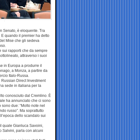
in Senato, è eloquente. Tra
e. E quando il premier ha detto
e del Mise che gli sedeva
nso.
e sui rapporti che da sempre
ttolineato, attraverso i suoi
se in Europa a produrre il
onago, a Monza, a partire da
rcio Italo-Russa.
el Russian Direct Investment
a sede in italiana per la
lto conosciuto dal Cremlino. È
quale ha annunciato che ci sono
o sono due: “Molto note nel
Fondo russo”. Ma soprattutto
all’epoca dello scandalo sui
 il quale Gianluca Savoini,
 Salvini, parla con alcuni