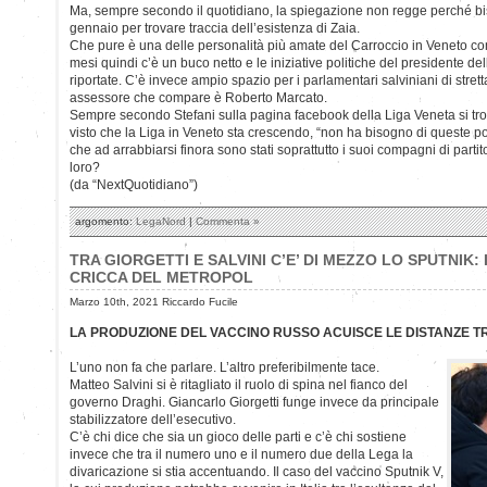
Ma, sempre secondo il quotidiano, la spiegazione non regge perché biso
gennaio per trovare traccia dell’esistenza di Zaia.
Che pure è una delle personalità più amate del Carroccio in Veneto co
mesi quindi c’è un buco netto e le iniziative politiche del presidente 
riportate. C’è invece ampio spazio per i parlamentari salviniani di stret
assessore che compare è Roberto Marcato.
Sempre secondo Stefani sulla pagina facebook della Liga Veneta si tro
visto che la Liga in Veneto sta crescendo, “non ha bisogno di queste pol
che ad arrabbiarsi finora sono stati soprattutto i suoi compagni di parti
loro?
(da “NextQuotidiano”)
argomento:
LegaNord
|
Commenta »
TRA GIORGETTI E SALVINI C’E’ DI MEZZO LO SPUTNIK:
CRICCA DEL METROPOL
Marzo 10th, 2021 Riccardo Fucile
LA PRODUZIONE DEL VACCINO RUSSO ACUISCE LE DISTANZE TR
L’uno non fa che parlare. L’altro preferibilmente tace.
Matteo Salvini si è ritagliato il ruolo di spina nel fianco del
governo Draghi. Giancarlo Giorgetti funge invece da principale
stabilizzatore dell’esecutivo.
C’è chi dice che sia un gioco delle parti e c’è chi sostiene
invece che tra il numero uno e il numero due della Lega la
divaricazione si stia accentuando. Il caso del vaccino Sputnik V,