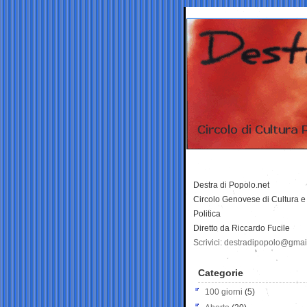
Destra di Popolo.net
Circolo Genovese di Cultura e
Politica
Diretto da Riccardo Fucile
Scrivici: destradipopolo@gma
Categorie
100 giorni
(5)