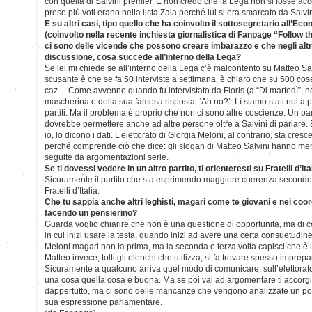
con quella di Salvini premier. E non credo che la Lega non si fosse a
preso più voti erano nella lista Zaia perché lui si era smarcato da Salvin
E su altri casi, tipo quello che ha coinvolto il sottosegretario all’E
(coinvolto nella recente inchiesta giornalistica di Fanpage “Follow
ci sono delle vicende che possono creare imbarazzo e che negli altr
discussione, cosa succede all’interno della Lega?
Se lei mi chiede se all’interno della Lega c’è malcontento su Matteo Sa
scusante è che se fa 50 interviste a settimana, è chiaro che su 500 cos
caz… Come avvenne quando fu intervistato da Floris (a “Di martedì”, ndr
mascherina e della sua famosa risposta: ‘Ah no?’. Lì siamo stati noi a pre
partiti. Ma il problema è proprio che non ci sono altre coscienze. Un pa
dovrebbe permettere anche ad altre persone oltre a Salvini di parlare.
io, lo dicono i dati. L’elettorato di Giorgia Meloni, al contrario, sta cr
perché comprende ciò che dice: gli slogan di Matteo Salvini hanno m
seguite da argomentazioni serie.
Se ti dovessi vedere in un altro partito, ti orienteresti su Fratelli d’Ita
Sicuramente il partito che sta esprimendo maggiore coerenza secondo q
Fratelli d’Italia.
Che tu sappia anche altri leghisti, magari come te giovani e nei coor
facendo un pensierino?
Guarda voglio chiarire che non è una questione di opportunità, ma d
in cui inizi usare la testa, quando inizi ad avere una certa consuetudine 
Meloni magari non la prima, ma la seconda e terza volta capisci che è
Matteo invece, tolti gli elenchi che utilizza, si fa trovare spesso imprep
Sicuramente a qualcuno arriva quel modo di comunicare: sull’elettorat
una cosa quella cosa è buona. Ma se poi vai ad argomentare ti accorgi
dappertutto, ma ci sono delle mancanze che vengono analizzate un po’
sua espressione parlamentare.