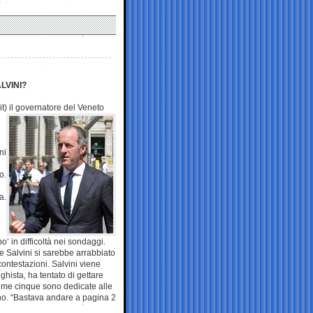
LVINI?
t) il
governatore del Veneto
ni
o.
a.
’ in difficoltà nei sondaggi.
e Salvini si sarebbe arrabbiato
 contestazioni. Salvini viene
ghista, ha tentato di gettare
ltime cinque sono dedicate alle
ttino. “Bastava andare a pagina 2