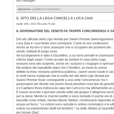
(da Fanpage)
argomento:
LegaNord
|
Commenta »
IL SITO DELLA LEGA CANCELLA LUCA ZAIA
Aprile 16th, 2021 Riccardo Fucile
IL GOVERNATORE DEL VENETO FA TROPPA CONCORRENZA A SA
Dal sito ufficiale della Liga Veneta per Salvini Premier (www.ligaonline.i
Luca Zaia e i suoi fedeli sono scomparsi. Come se non esistessero.
Anche se tra loro ci sono assessori che si occupano dei problemi dei
veneti, militanti di lungo corso.
Ad accorgersene è stato il Gazzettino, a cui sono arrivate le osservazio
critiche degli zaiani. Come accade da sempre in casa della Lega,
nessuno esce allo scoperto, anche se i sussurri e i mugugni si sprecan
Ma restano tali soprattutto dopo che il Direttivo, un mese fa, aveva
dettato la linea: nessuna polemica pubblica, i panni vanno lavati in cas
In molti hanno malignato che la scelta del sito della Liga Veneta per
Salvini Premier fosse conseguente a una certa “concorrenza” tra il
governatore del Veneto che presto dovrà decidere cosa fare da grande
e il Capitano finora indiscusso capo del Carroccio ma ultimamente un po
E invece secondo il giornale veneto edito dal gruppo Caltagirone anch
per la storia. Mentre le chat del partito si sono riempite in poche ore di
descritto come irritato, mentre Alberto Stefani, commissario regionale le
acqua sul fuoco. “Le notizie sono caricate in ordine cronologico e le u
notizie sui parlamentari eletti nel territorio”, ha detto Stefani al Gazze
per trovare Zaia”.