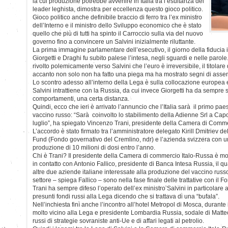
la cui produzione potrebbe avvenire in Italia tra l’esultanza del
leader leghista, dimostra per eccellenza questo gioco politico.
Gioco politico anche definibile braccio di ferro tra l’ex ministro
dell’Interno e il ministro dello Sviluppo economico che è stato
quello che più di tutti ha spinto il Carroccio sulla via del nuovo
governo fino a convincere un Salvini inizialmente riluttante.
La prima immagine parlamentare dell’esecutivo, il giorno della fiducia 
Giorgetti e Draghi fu subito palese l’intesa, negli sguardi e nelle parol
rivolto polemicamente verso Salvini che l’euro è irreversibile, il titolar
accanto non solo non ha fatto una piega ma ha mostrato segni di asse
Lo scontro adesso all’interno della Lega è sulla collocazione europea 
Salvini intrattiene con la Russia, da cui invece Giorgetti ha da sempre so
comportamenti, una certa distanza.
Quindi, ecco che ieri è arrivato l’annuncio che l’Italia sarà il primo pae
vaccino russo: “Sarà coinvolto lo stabilimento della Adienne Srl a Cap
luglio”, ha spiegato Vincenzo Trani, presidente della Camera di Comme
L’accordo è stato firmato tra l’amministratore delegato Kirill Dmitriev d
Fund (Fondo governativo del Cremlino, ndr) e l’azienda svizzera con un
produzione di 10 milioni di dosi entro l’anno.
Chi è Trani? Il presidente della Camera di commercio Italo-Russa è mo
in contatto con Antonio Fallico, presidente di Banca Intesa Russia, il 
altre due aziende italiane interessate alla produzione del vaccino russ
settore – spiega Fallico – sono nella fase finale delle trattative con il 
Trani ha sempre difeso l’operato dell’ex ministro Salvini in particolare 
presunti fondi russi alla Lega dicendo che si trattava di una “bufala”.
Nell’inchiesta finì anche l’incontro all’hotel Metropol di Mosca, durante
molto vicino alla Lega e presidente Lombardia Russia, sodale di Matteo
russi di strategie sovraniste anti-Ue e di affari legati al petrolio.