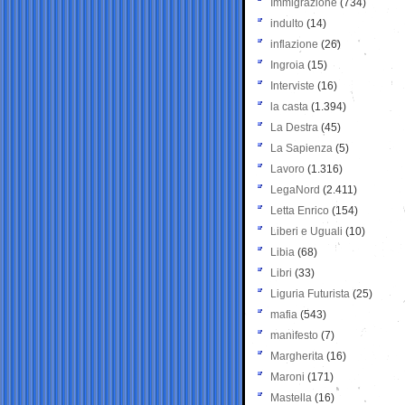
Immigrazione
(734)
indulto
(14)
inflazione
(26)
Ingroia
(15)
Interviste
(16)
la casta
(1.394)
La Destra
(45)
La Sapienza
(5)
Lavoro
(1.316)
LegaNord
(2.411)
Letta Enrico
(154)
Liberi e Uguali
(10)
Libia
(68)
Libri
(33)
Liguria Futurista
(25)
mafia
(543)
manifesto
(7)
Margherita
(16)
Maroni
(171)
Mastella
(16)