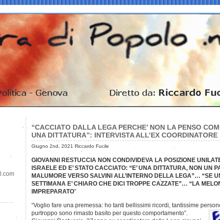
“CACCIATO DALLA LEGA PERCHE’ NON LA PENSO COME S
UNA DITTATURA”: INTERVISTA ALL’EX COORDINATORE
Giugno 2nd, 2021 Riccardo Fucile
GIOVANNI RESTUCCIA NON CONDIVIDEVA LA POSIZIONE UNILAT
ISRAELE ED E’ STATO CACCIATO: “E’ UNA DITTATURA, NON UN P
il.com
MALUMORE VERSO SALVINI ALL’INTERNO DELLA LEGA”… “SE UN
SETTIMANA E’ CHIARO CHE DICI TROPPE CAZZATE”… “LA MELONI
IMPREPARATO
”
“Voglio fare una premessa: ho tanti bellissimi ricordi, tantissime perso
purtroppo sono rimasto basito per questo comportamento”.