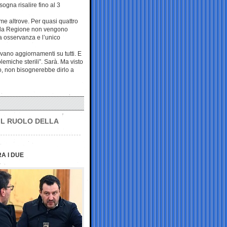
gna risalire fino al 3
me altrove. Per quasi quattro
della Regione non vengono
ta osservanza e l’unico
vano aggiornamenti su tutti. E
emiche sterili”. Sarà. Ma visto
to, non bisognerebbe dirlo a
 IL RUOLO DELLA
A I DUE