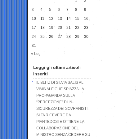
1
2
3
4
5
6
7
8
9
10
11
12
13
14
15
16
17
18
19
20
21
22
23
24
25
26
27
28
29
30
31
« Lug
Leggi gli ultimi articoli
inseriti
IL BLITZ DI SILVIA SALIS AL
VIMINALE CHE SPIAZZA LA
PROPAGANDA SULLA
“PERCEZIONE” DI IN-
SICUREZZA DEI SOVRANISTI:
SI FA RICEVERE DA
PIANTEDOSI E OTTIENE LA
COLLABORAZIONE DEL
MINISTRO SENZA CEDERE SU