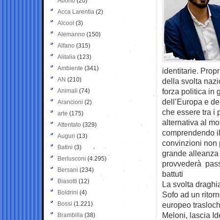
Aborto
(20)
Acca Larentia
(2)
Alcool
(3)
Alemanno
(150)
Alfano
(315)
Alitalia
(123)
Ambiente
(341)
identitarie. Propr
AN
(210)
della svolta naz
forza politica in
Animali
(74)
dell’Europa e del
Arancioni
(2)
che essere tra i 
arte
(175)
alternativa al m
Attentato
(329)
comprendendo il
Auguri
(13)
convinzioni non 
Batini
(3)
grande alleanza 
Berlusconi
(4.295)
provvederà passo
Bersani
(234)
battuti
Biasotti
(12)
La svolta draghi
Boldrini
(4)
Sofo ad un ritorno 
Bossi
(1.221)
europeo trasloch
Meloni, lascia I
Brambilla
(38)