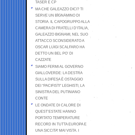
TASER E CP
MA CHE GALEAZZO DICI? TI
SERVE UN BIGNAMINO DI
STORIA. IL CAPOGRUPPO ALLA
CAMERA DI FRATELLI D’ITALIA,
GALEAZZO BIGNAMI, NEL SUO
ATTACCO SCONSIDERATO A
OSCAR LUIGI SCALFARO HA
DETTO UN BEL PO’ DI
CAZZATE
SIAMO FERMI AL GOVERNO
GIALLOVERDE: LA DESTRA
SULLA DIFESA È OSTAGGIO
DEI “PACIFISTI” LEGHISTI, LA
SINISTRA DEL PUTINIANO
CONTE
LE ONDATE DI CALORE DI
QUEST’ESTATE HANNO
PORTATO TEMPERATURE
RECORD IN TUTTA EUROPA E
UNA SICCITA’ MAI VISTA. I