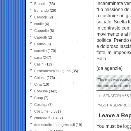
incamminata vers
Brunetta
(83)
“La missione del
Burlando
(26)
a costruire un gr
Camogli
(2)
sociale. Scelta l
canile
(4)
in contrasto con 
Cappello
(8)
movimento e ai f
Caprotti
(2)
politica. Prendo 
Caritas
(6)
e doloroso lasci
carovita
(170)
fatte, mi impedis
casa
(247)
Sofo.
Casini
(119)
(da agenzie)
Centrodestra in Liguria
(35)
Chiesa
(276)
This entry was posted o
Cina
(10)
responses to this entr
Comune
(342)
«
I SENATORI M5S
Coop
(7)
Cossiga
(7)
“M5S HA SEMPRE 
Costume
(5.581)
Leave a Rep
criminalità
(1.402)
democratici e progressisti
(19)
You must be
log