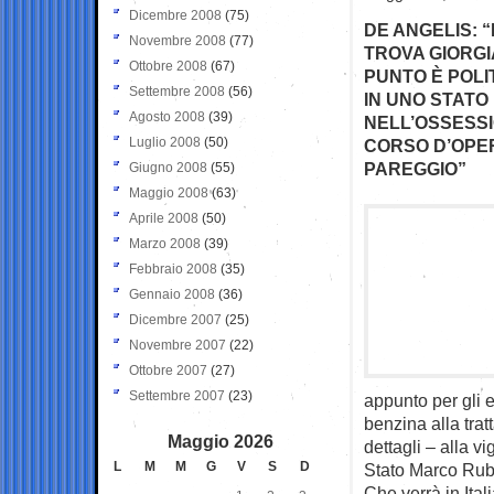
Dicembre 2008
(75)
DE ANGELIS: “
Novembre 2008
(77)
TROVA GIORGI
Ottobre 2008
(67)
PUNTO È POLI
Settembre 2008
(56)
IN UNO STATO
Agosto 2008
(39)
NELL’OSSESSI
Luglio 2008
(50)
CORSO D’OPER
PAREGGIO”
Giugno 2008
(55)
Maggio 2008
(63)
Aprile 2008
(50)
Marzo 2008
(39)
Febbraio 2008
(35)
Gennaio 2008
(36)
Dicembre 2007
(25)
Novembre 2007
(22)
Ottobre 2007
(27)
Settembre 2007
(23)
appunto per gli 
benzina alla trat
Maggio 2026
dettagli – alla vi
L
M
M
G
V
S
D
Stato Marco Rub
Che verrà in Ita