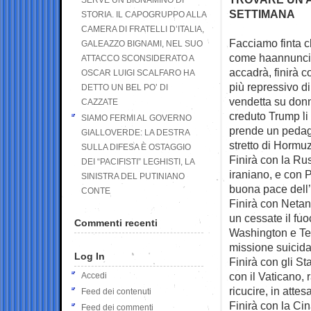
SETTIMANA
STORIA. IL CAPOGRUPPO ALLA
CAMERA DI FRATELLI D’ITALIA,
Facciamo finta c
GALEAZZO BIGNAMI, NEL SUO
come
haannunci
ATTACCO SCONSIDERATO A
accadrà, finirà c
OSCAR LUIGI SCALFARO HA
più repressivo d
DETTO UN BEL PO’ DI
vendetta su don
CAZZATE
creduto Trump li 
SIAMO FERMI AL GOVERNO
prende un pedagg
GIALLOVERDE: LA DESTRA
stretto di Hormu
SULLA DIFESA È OSTAGGIO
Finirà con la Rus
DEI “PACIFISTI” LEGHISTI, LA
iraniano, e con P
SINISTRA DEL PUTINIANO
buona pace dell’
CONTE
Finirà con Netan
un cessate il fuo
Commenti recenti
Washington e Teh
missione suicida
Log In
Finirà con gli Sta
con il Vaticano,
Accedi
ricucire, in atte
Feed dei contenuti
Finirà con la Cin
Feed dei commenti