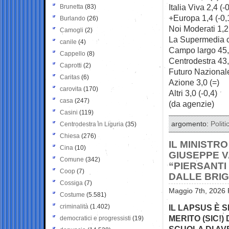
Italia Viva 2,4 (-
Brunetta
(83)
+Europa 1,4 (-0,
Burlando
(26)
Noi Moderati 1,2
Camogli
(2)
La Supermedia c
canile
(4)
Campo largo 45,
Cappello
(8)
Centrodestra 43,
Caprotti
(2)
Futuro Nazionale
Caritas
(6)
Azione 3,0 (=)
carovita
(170)
Altri 3,0 (-0,4)
casa
(247)
(da agenzie)
Casini
(119)
argomento:
Politi
Centrodestra in Liguria
(35)
Chiesa
(276)
IL MINISTR
Cina
(10)
GIUSEPPE V
Comune
(342)
“PIERSANTI
Coop
(7)
DALLE BRI
Cossiga
(7)
Maggio 7th, 2026 
Costume
(5.581)
criminalità
(1.402)
IL LAPSUS È 
MERITO (SIC!)
democratici e progressisti
(19)
SCUOLA DI AV