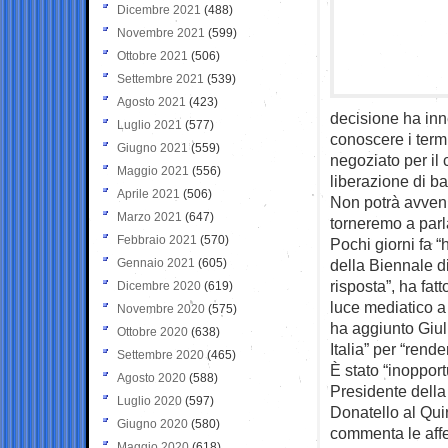
Dicembre 2021
(488)
Novembre 2021
(599)
Ottobre 2021
(506)
Settembre 2021
(539)
Agosto 2021
(423)
decisione ha inn
Luglio 2021
(577)
conoscere i term
Giugno 2021
(559)
negoziato per il
Maggio 2021
(556)
liberazione di ba
Aprile 2021
(506)
Non potrà avvenir
Marzo 2021
(647)
torneremo a parl
Febbraio 2021
(570)
Pochi giorni fa “
Gennaio 2021
(605)
della Biennale d
risposta”, ha fat
Dicembre 2020
(619)
luce mediatico a 
Novembre 2020
(575)
ha aggiunto Giul
Ottobre 2020
(638)
Italia” per “render
Settembre 2020
(465)
È stato “inoppor
Agosto 2020
(588)
Presidente della
Luglio 2020
(597)
Donatello al Quir
Giugno 2020
(580)
commenta le affe
Maggio 2020
(618)