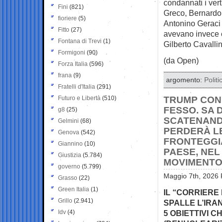
condannati i vert
Fini
(821)
Greco, Bernardo
fioriere
(5)
Antonino Geraci 
Fitto
(27)
avevano invece co
Fontana di Trevi
(1)
Gilberto Cavallin
Formigoni
(90)
(da Open)
Forza Italia
(596)
frana
(9)
argomento:
Politi
Fratelli d'Italia
(291)
Futuro e Libertà
(510)
TRUMP CON 
FESSO. SA 
g8
(25)
SCATENAND
Gelmini
(68)
PERDERÀ LE
Genova
(542)
FRONTEGGIA
Giannino
(10)
PAESE, NEL
Giustizia
(5.784)
MOVIMENTO
governo
(5.799)
Maggio 7th, 2026 
Grasso
(22)
Green Italia
(1)
IL “CORRIERE
Grillo
(2.941)
SPALLE L’IRAN
Idv
(4)
5 OBIETTIVI C