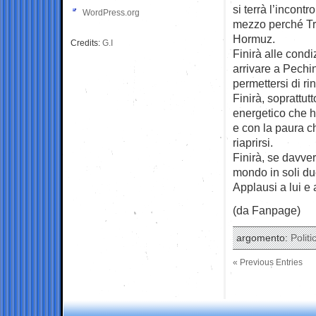
si terrà l’incontr
WordPress.org
mezzo perché Tru
Hormuz.
Credits:
G.I
Finirà alle cond
arrivare a Pech
permettersi di r
Finirà, soprattu
energetico che h
e con la paura ch
riaprirsi.
Finirà, se davvero
mondo in soli d
Applausi a lui e 
(da Fanpage)
argomento:
Politi
« Previous Entries