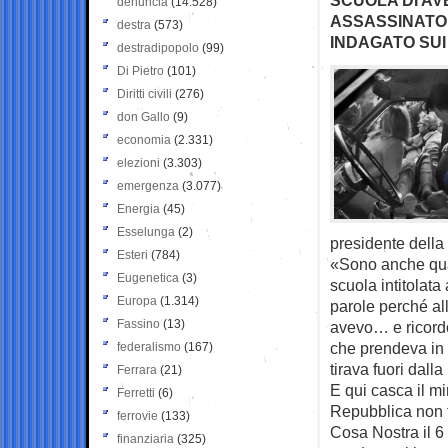
denuncia
(14.528)
ASSASSINATO, 
destra
(573)
INDAGATO SUI
destradipopolo
(99)
Di Pietro
(101)
Diritti civili
(276)
don Gallo
(9)
economia
(2.331)
elezioni
(3.303)
emergenza
(3.077)
Energia
(45)
Esselunga
(2)
presidente della
Esteri
(784)
«Sono anche qua,
Eugenetica
(3)
scuola intitolat
Europa
(1.314)
parole perché al
Fassino
(13)
avevo… e ricordo
che prendeva in 
federalismo
(167)
tirava fuori dall
Ferrara
(21)
E qui casca il min
Ferretti
(6)
Repubblica non fu
ferrovie
(133)
Cosa Nostra il 6
finanziaria
(325)