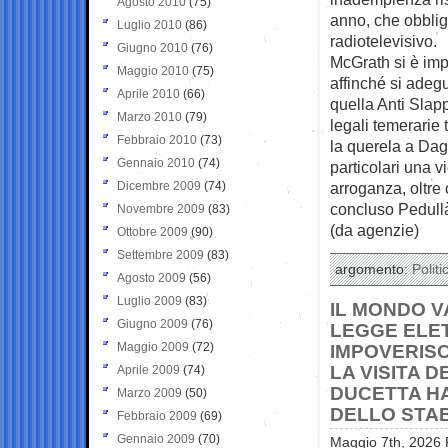
Agosto 2010
(75)
anno, che obblig
Luglio 2010
(86)
radiotelevisivo.
Giugno 2010
(76)
McGrath si è imp
Maggio 2010
(75)
affinché si adegu
Aprile 2010
(66)
quella Anti Slapp
Marzo 2010
(79)
legali temerarie 
Febbraio 2010
(73)
la querela a Dago
Gennaio 2010
(74)
particolari una v
Dicembre 2009
(74)
arroganza, oltre
concluso Pedull
Novembre 2009
(83)
(da agenzie)
Ottobre 2009
(90)
Settembre 2009
(83)
argomento:
Politi
Agosto 2009
(56)
Luglio 2009
(83)
IL MONDO VA
Giugno 2009
(76)
LEGGE ELET
Maggio 2009
(72)
IMPOVERISCE
LA VISITA 
Aprile 2009
(74)
DUCETTA HA
Marzo 2009
(50)
DELLO STA
Febbraio 2009
(69)
Gennaio 2009
(70)
Maggio 7th, 2026 