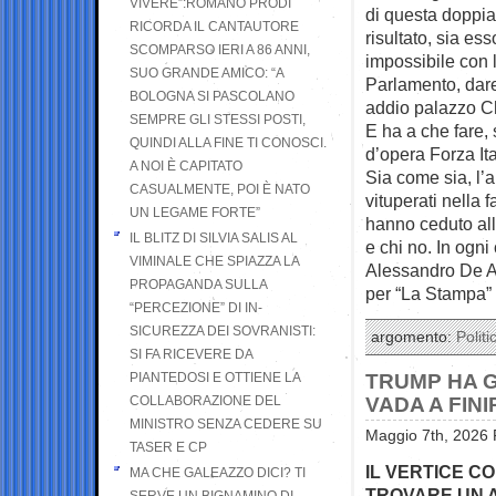
VIVERE”:ROMANO PRODI
di questa doppia
RICORDA IL CANTAUTORE
risultato, sia es
SCOMPARSO IERI A 86 ANNI,
impossibile con 
SUO GRANDE AMICO: “A
Parlamento, dare
BOLOGNA SI PASCOLANO
addio palazzo Ch
SEMPRE GLI STESSI POSTI,
E ha a che fare,
QUINDI ALLA FINE TI CONOSCI.
d’opera Forza Ita
A NOI È CAPITATO
Sia come sia, l’
CASUALMENTE, POI È NATO
vituperati nella 
UN LEGAME FORTE”
hanno ceduto alla
IL BLITZ DI SILVIA SALIS AL
e chi no. In ogn
VIMINALE CHE SPIAZZA LA
Alessandro De A
PROPAGANDA SULLA
per “La Stampa”
“PERCEZIONE” DI IN-
SICUREZZA DEI SOVRANISTI:
argomento:
Politi
SI FA RICEVERE DA
PIANTEDOSI E OTTIENE LA
TRUMP HA G
COLLABORAZIONE DEL
VADA A FINI
MINISTRO SENZA CEDERE SU
Maggio 7th, 2026 
TASER E CP
IL VERTICE CO
MA CHE GALEAZZO DICI? TI
TROVARE UN 
SERVE UN BIGNAMINO DI