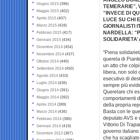
Giugno 2015
(396)
TEMERARIE”, 
Maggio 2015
(402)
“INVECE DI Q
Aprile 2015
(407)
LUCE SU CHI 
Marzo 2015
(428)
GIORNALISTI 
NARDELLA: “P
Febbraio 2015
(417)
SOLIDARIETA’
Gennaio 2015
(434)
Dicembre 2014
(454)
“Piena solidarie
Novembre 2014
(437)
querela di
Piante
Ottobre 2014
(440)
un atto che colpi
Settembre 2014
(450)
libera, non solo 
Agosto 2014
(433)
esecutivo di des
Luglio 2014
(436)
sempre più evide
Giugno 2014
(391)
Querelare chi ese
Maggio 2014
(392)
comportamenti di
della propria re
Aprile 2014
(389)
Basta con le que
Marzo 2014
(436)
deputato AVS e 
Febbraio 2014
(386)
Vittorio Di Trapa
Gennaio 2014
(419)
governo italiano
Dicembre 2013
(367)
che ha scagliato 