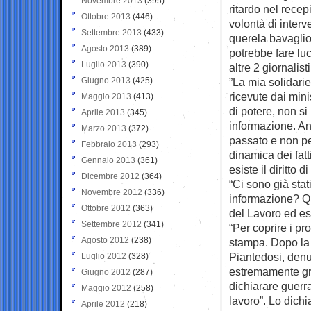
Novembre 2013
(395)
ritardo nel recep
Ottobre 2013
(446)
volontà di interv
Settembre 2013
(433)
querela bavaglio 
Agosto 2013
(389)
potrebbe fare lu
Luglio 2013
(390)
altre 2 giornalist
Giugno 2013
(425)
”La mia solidari
ricevute dai mini
Maggio 2013
(413)
di potere, non si 
Aprile 2013
(345)
informazione. An
Marzo 2013
(372)
passato e non pe
Febbraio 2013
(293)
dinamica dei fat
Gennaio 2013
(361)
esiste il diritto
Dicembre 2012
(364)
“Ci sono già stat
Novembre 2012
(336)
informazione? Qu
Ottobre 2012
(363)
del Lavoro ed e
Settembre 2012
(341)
“Per coprire i pr
Agosto 2012
(238)
stampa. Dopo la 
Piantedosi, den
Luglio 2012
(328)
estremamente gr
Giugno 2012
(287)
dichiarare guerra
Maggio 2012
(258)
lavoro”. Lo dich
Aprile 2012
(218)