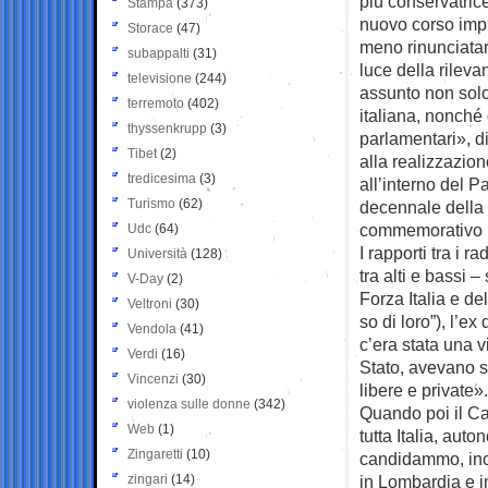
più conservatrice
Stampa
(373)
nuovo corso impr
Storace
(47)
meno rinunciatari
subappalti
(31)
luce della rilev
televisione
(244)
assunto non solo 
terremoto
(402)
italiana, nonché 
thyssenkrupp
(3)
parlamentari», d
Tibet
(2)
alla realizzazio
tredicesima
(3)
all’interno del P
Turismo
(62)
decennale della
commemorativo 
Udc
(64)
I rapporti tra i 
Università
(128)
tra alti e bassi 
V-Day
(2)
Forza Italia e de
Veltroni
(30)
so di loro”), l’e
Vendola
(41)
c’era stata una v
Verdi
(16)
Stato, avevano so
Vincenzi
(30)
libere e private».
violenza sulle donne
(342)
Quando poi il C
Web
(1)
tutta Italia, aut
Zingaretti
(10)
candidammo, inolt
zingari
(14)
in Lombardia e i