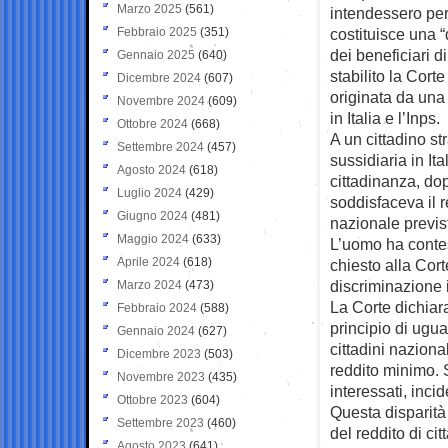
Marzo 2025
(561)
intendessero
per
Febbraio 2025
(351)
costituisce una “
dei beneficiari d
Gennaio 2025
(640)
stabilito la Cort
Dicembre 2024
(607)
originata da una 
Novembre 2024
(609)
in Italia e l’Inps.
Ottobre 2024
(668)
A un cittadino st
Settembre 2024
(457)
sussidiaria in Ita
Agosto 2024
(618)
cittadinanza, do
Luglio 2024
(429)
soddisfaceva il r
Giugno 2024
(481)
nazionale previsto
Maggio 2024
(633)
L’uomo ha contest
Aprile 2024
(618)
chiesto alla Corte
discriminazione i
Marzo 2024
(473)
La Corte dichiara
Febbraio 2024
(588)
principio di ugua
Gennaio 2024
(627)
cittadini naziona
Dicembre 2023
(503)
reddito minimo. S
Novembre 2023
(435)
interessati, inci
Ottobre 2023
(604)
Questa disparità 
Settembre 2023
(460)
del reddito di ci
Agosto 2023
(641)