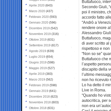
Buttafuoco, int
Aprile 2020
(643)
Secondo Giuli, “
Marzo 2020
(437)
poi il ministro, 
accordo fatto all
Febbraio 2020
(593)
“Andrò a Venezia 
Gennaio 2020
(596)
rendere onore all’
Dicembre 2019
(542)
Alessandro Giuli
Novembre 2019
(316)
Buttafuoco, magar
Ottobre 2019
(631)
di aver scritto al
Settembre 2019
(617)
rispettoso e non 
Agosto 2019
(639)
“Non so se” quand
Luglio 2019
(654)
Buttafuoco che ma
Giugno 2019
(598)
l’aspetto persona
Maggio 2019
(527)
discapito della v
Aprile 2019
(383)
l’ultimo messagg
non ho ricevuto 
Marzo 2019
(562)
Lo ha detto il mi
Febbraio 2019
(598)
Live in Roma.
Gennaio 2019
(641)
“Quando ho visto 
Dicembre 2018
(623)
autocritica, per 
Novembre 2018
(603)
non era un’autoc
Ottobre 2018
(631)
Così il ministro