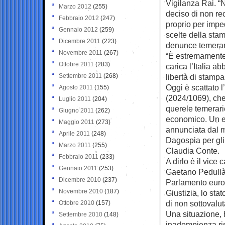
Vigilanza Rai. “
Marzo 2012
(255)
deciso di non re
Febbraio 2012
(247)
proprio per imped
Gennaio 2012
(259)
scelte della stam
Dicembre 2011
(223)
denunce temerari
Novembre 2011
(267)
“È estremamente
Ottobre 2011
(283)
carica l’Italia a
Settembre 2011
(268)
libertà di stamp
Oggi è scattato l
Agosto 2011
(155)
(2024/1069), che 
Luglio 2011
(204)
querele temerarie
Giugno 2011
(262)
economico. Un es
Maggio 2011
(273)
annunciata dal m
Aprile 2011
(248)
Dagospia per gli
Marzo 2011
(255)
Claudia Conte.
Febbraio 2011
(233)
A dirlo è il vic
Gennaio 2011
(253)
Gaetano Pedullà
Dicembre 2010
(237)
Parlamento euro
Novembre 2010
(187)
Giustizia, lo sta
di non sottovalut
Ottobre 2010
(157)
Una situazione, 
Settembre 2010
(148)
inadempienza risp