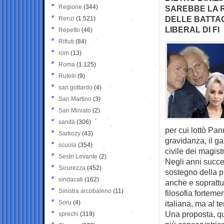
Regione
(344)
SAREBBE LA R
DELLE BATTAGL
Renzi
(1.521)
LIBERAL DI FI
Repetto
(46)
Rifiuti
(84)
rom
(13)
Roma
(1.125)
Rutelli
(9)
san gottardo
(4)
San Martino
(3)
San Miniato
(2)
sanità
(306)
per cui lottò Pan
Sarkozy
(43)
gravidanza, il gar
scuola
(354)
civile dei magist
Sestri Levante
(2)
Negli anni succe
Sicurezza
(452)
sostegno della p
sindacati
(162)
anche e soprattut
Sinistra arcobaleno
(11)
filosofia forteme
Soru
(4)
italiana, ma al t
Una proposta, qu
sprechi
(319)