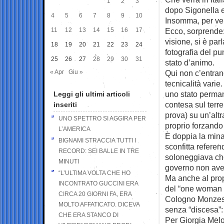
1
2
3
dopo Sigonella e
4
5
6
7
8
9
10
Insomma, per ver
11
12
13
14
15
16
17
Ecco, sorprende:
visione, si è par
18
19
20
21
22
23
24
fotografia del pu
25
26
27
28
29
30
31
stato d’animo.
« Apr
Giu »
Qui non c’entran
tecnicalità varie
uno stato perman
Leggi gli ultimi articoli
contesa sul terr
inseriti
prova) su un’altr
UNO SPETTRO SI AGGIRA PER
proprio forzando
L’AMERICA
È doppia la mina
BIGNAMI STRACCIA TUTTI I
sconfitta referen
RECORD: SEI BALLE IN TRE
soloneggiava che
MINUTI
governo non aves
“L’ULTIMA VOLTA CHE HO
Ma anche al prop
INCONTRATO GUCCINI ERA
del “one woman s
CIRCA 20 GIORNI FA, ERA
Cologno Monzese.
MOLTO AFFATICATO. DICEVA
senza “discesa”:
CHE ERA STANCO DI
Per Giorgia Melon