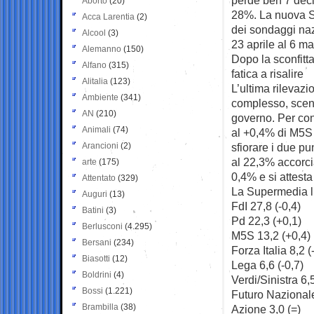
Aborto
(20)
28%. La nuova S
Acca Larentia
(2)
dei sondaggi nazi
Alcool
(3)
23 aprile al 6 m
Alemanno
(150)
Dopo la sconfitta
Alfano
(315)
fatica a risalire
Alitalia
(123)
L’ultima rilevazi
Ambiente
(341)
complesso, scend
AN
(210)
governo. Per con
Animali
(74)
al +0,4% di M5S 
Arancioni
(2)
sfiorare i due pun
al 22,3% accorci
arte
(175)
0,4% e si attesta
Attentato
(329)
La Supermedia l
Auguri
(13)
FdI 27,8 (-0,4)
Batini
(3)
Pd 22,3 (+0,1)
Berlusconi
(4.295)
M5S 13,2 (+0,4)
Bersani
(234)
Forza Italia 8,2 (
Biasotti
(12)
Lega 6,6 (-0,7)
Boldrini
(4)
Verdi/Sinistra 6,
Bossi
(1.221)
Futuro Nazionale
Brambilla
(38)
Azione 3,0 (=)