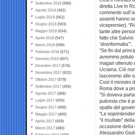
Settembre 2018
(586)
diretta Live In R
Agosto 2018
(362)
commento sull’as
Luglio 2018
(562)
assenti hanno sem
Giugno 2018
(563)
vicepremier). “R
tante altre pers
Maggio 2018
(634)
fatto che Salvin
Aprile 2018
(547)
‘disinformatia’”.
Marzo 2018
(599)
“Se fin dal prin
Febbraio 2018
(571)
avremmo potuto me
Gennaio 2018
(607)
magari ottenuto 
Dicembre 2017
(578)
Ucraina. Ciò non
Novembre 2017
(632)
lasceremo alle sp
Ottobre 2017
(579)
Così il ministro 
Settembre 2017
(456)
Roma dove a pro
Agosto 2017
(368)
“Si doveva parlar
Luglio 2017
(450)
putinista che è 
spalle del gove
Giugno 2017
(468)
“Le soprintenden
Maggio 2017
(460)
“il risultato” del
Aprile 2017
(439)
occasione della d
Marzo 2017
(480)
Alessandro Giul
Febbraio 2017
(420)