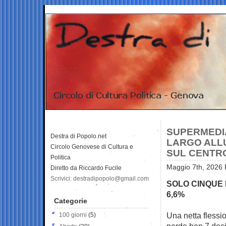
SUPERMEDI
Destra di Popolo.net
LARGO ALLU
Circolo Genovese di Cultura e
SUL CENTR
Politica
Maggio 7th, 2026 
Diretto da Riccardo Fucile
Scrivici: destradipopolo@gmail.com
SOLO CINQUE P
6,6%
Categorie
Una netta flessi
100 giorni
(5)
perde ben 7
deci