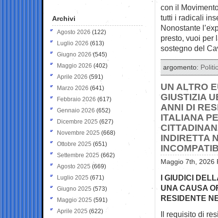
con il Movimento
tutti i radicali i
Archivi
Nonostante l’expl
Agosto 2026
(122)
presto, vuoi per l
Luglio 2026
(613)
sostegno del Cav
Giugno 2026
(545)
Maggio 2026
(402)
argomento:
Politi
Aprile 2026
(591)
UN ALTRO E
Marzo 2026
(641)
GIUSTIZIA U
Febbraio 2026
(617)
ANNI DI RE
Gennaio 2026
(652)
ITALIANA P
Dicembre 2025
(627)
CITTADINAN
Novembre 2025
(668)
INDIRETTA N
Ottobre 2025
(651)
INCOMPATIB
Settembre 2025
(662)
Maggio 7th, 2026 
Agosto 2025
(669)
I GIUDICI DE
Luglio 2025
(671)
UNA CAUSA OR
Giugno 2025
(573)
RESIDENTE NE
Maggio 2025
(591)
Aprile 2025
(622)
Il requisito di re