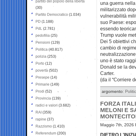
partito del popolo della libertà
una guerra nella 
(30)
militarizzato do
Partito Democratico
(1.034)
vulnerabilità mi
PD
(1.188)
suo Paese: espost
essendo teoricam
PdL
(2.781)
Trump vuole mette
pedofilia
(25)
Dei 5 obiettivi c
Pensioni
(129)
cambio di regime,
Politica
(40.817)
neutralizzazione
polizia
(253)
uno è stato raggi
Porto
(12)
Donald se la dev
povertà
(502)
Carter.
Presepe
(14)
(da il “Corriere d
Primarie
(149)
Prodi
(52)
argomento:
Politi
Provincia
(139)
FORZA ITAL
radici e valori
(3.682)
MELONI E S
RAI
(359)
MONTECITO
rapine
(37)
Maggio 7th, 2026 
Razzismo
(1.410)
Referendum
(200)
DIETRO L’INIZI