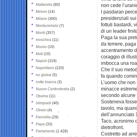
Mattarella
(60)
non cede l’uranio
I pasdaran percep
Meloni
(14)
presidenziali sui 
Milano
(300)
fottuti bastardi,
Montezemolo
(7)
di un leader fin
Monti
(357)
Paga la sua pret
moschea
(11)
da temere, paga 
Musso
(10)
accentramento de
Muti
(10)
coraggio di illu
Napoli
(319)
imbocca una road
Napolitano
(220)
Che il suo metod
no global
(5)
fa quando cominc
L’uomo che non f
notte bianca
(3)
minacce estreme 
Nuovo Centrodestra
(2)
secondo alcune i
Obama
(11)
Sosteneva fosse 
olimpiadi
(40)
tavolo, ma quand
Oliveri
(4)
dell’annunciato 
Pannella
(29)
Taco, acronimo 
Papa
(33)
dietrofront.
Parlamento
(1.428)
Costretto ad arre