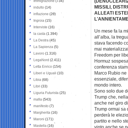
(DENUCLEARIZ
Immigrazione
(734)
MISSILI, DIS
indulto
(14)
ALLEATI ESTE
inflazione
(26)
L’ANNIENTAM
Ingroia
(15)
Interviste
(16)
Un mese fa la min
la casta
(1.394)
all’alba, la
tregu
La Destra
(45)
stava facendo co
La Sapienza
(5)
mai materializzat
Lavoro
(1.316)
Freedom per liber
LegaNord
(2.411)
Hormuz sospesa 
conferenza stamp
Letta Enrico
(154)
Marco Rubio ne a
Liberi e Uguali
(10)
essenziale, difen
Libia
(68)
mondo intero.
Libri
(33)
Sono solo due de
Liguria Futurista
(25)
Trump che, nella 
mafia
(543)
anche nel giro d
manifesto
(7)
Trump ormai sa d
Margherita
(16)
perderà le elezio
Maroni
(171)
partito e nello 
Mastella
(16)
vinto anche se 