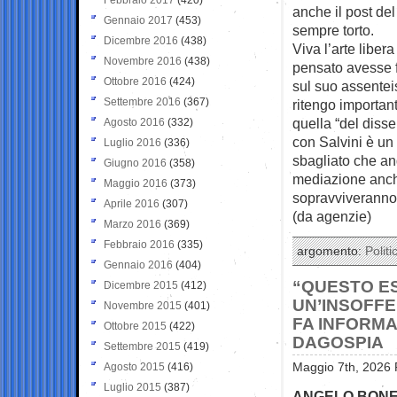
anche il post de
Gennaio 2017
(453)
sempre torto.
Dicembre 2016
(438)
Viva l’arte liber
Novembre 2016
(438)
pensato avesse f
Ottobre 2016
(424)
sul suo assentei
Settembre 2016
(367)
ritengo important
quella “del disse
Agosto 2016
(332)
con Salvini è un
Luglio 2016
(336)
sbagliato che and
Giugno 2016
(358)
mediazione anche
Maggio 2016
(373)
sopravviveranno 
Aprile 2016
(307)
(da agenzie)
Marzo 2016
(369)
Febbraio 2016
(335)
argomento:
Politi
Gennaio 2016
(404)
“QUESTO E
Dicembre 2015
(412)
UN’INSOFFE
Novembre 2015
(401)
FA INFORMAZ
Ottobre 2015
(422)
DAGOSPIA
Settembre 2015
(419)
Agosto 2015
(416)
Maggio 7th, 2026 
Luglio 2015
(387)
ANGELO BONEL