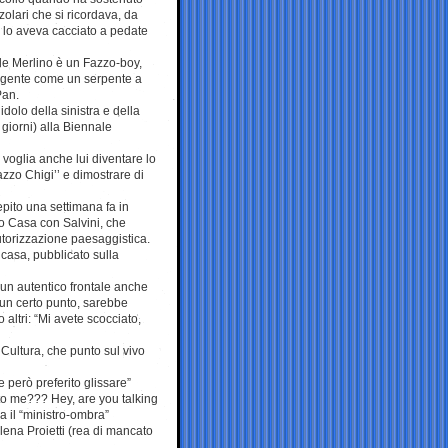
olari che si ricordava, da
 lo aveva cacciato a pedate
le Merlino è un Fazzo-boy,
volgente come un serpente a
Pan.
dolo della sinistra e della
 giorni) alla Biennale
 voglia anche lui diventare lo
azzo Chigi’’ e dimostrare di
epito una settimana fa in
no Casa con Salvini, che
utorizzazione paesaggistica.
o casa, pubblicato sulla
 un autentico frontale anche
un certo punto, sarebbe
altri: “Mi avete scocciato,
Cultura, che punto sul vivo
e però preferito glissare”
 to me??? Hey, are you talking
la il “ministro-ombra”
Elena Proietti (rea di mancato