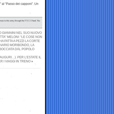
e” al “Passo dei capponi”. Un
nses to this entry through the
RSS 2.0
feed. You
MO GIANNINI NEL SUO NUOVO
TTA” MELONI: “LE COSE NON
A FATTA A PEZZI LA CORTE
INARIO MORIBONDO, LA
 BOCCIATA DAL POPOLO
 AUGURI…). PER L’ESTATE IL
 I VIAGGI IN TRENO
»