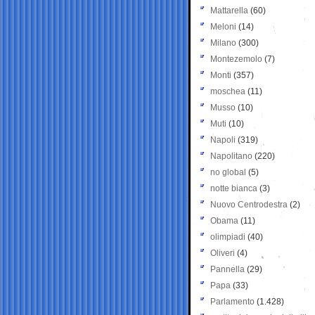
Mattarella
(60)
Meloni
(14)
Milano
(300)
Montezemolo
(7)
Monti
(357)
moschea
(11)
Musso
(10)
Muti
(10)
Napoli
(319)
Napolitano
(220)
no global
(5)
notte bianca
(3)
Nuovo Centrodestra
(2)
Obama
(11)
olimpiadi
(40)
Oliveri
(4)
Pannella
(29)
Papa
(33)
Parlamento
(1.428)