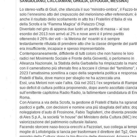
SANGIULIANO, CACCIAMANI, GHIGLIA, DI FOGGIA, MESSINA)
Lo stereo-vaffa di Giuli, che sfancula il suo “ministro-ombra”, il Fazz
solo l’ennesimo atto del crepuscolo del melonismo-after-referendum: è
anche il risultato dello scollamento in atto tra i Fratellini d’Italia di via
della Scrofa e la “Fiamma Magica” di Palazzo Chigi.
Diventato nel giro di appena due lustri un partito di massa – al suo
esordio del 2013 non arrivò al 2% e nove anni è il primo partito
ottenendo il 26% dei voti – la Melona de’ noantri si è sempre
testardamente rifiutata di prendere atto che la classe dirigente del parti
era insufficiente, incapace e spesso impresentabile.
Contemporaneamente, diffidente di tutti coloro che non hanno le loro
radici nel Movimento Sociale e Fronte della Gioventù, o perlomeno in
Alleanza Nazionale, la Statista della Garbatella ha rimpiazzato la man
con il cameratismo più sfrenato fino a toccare il climax del “familismo”
2023 l’amatissima sorellina a capo della segreteria politica e responsa
Fratelli d’Italia, dove manco per sbaglio ne ha azzeccata una
Essì, una Meloni non vale l’altra. Già nel 2021 l’ex segretaria di Rampe
suo deficit di cultura politica proponendo, dopo averlo ascoltato ciancia
sull’emittente capitolina Radio Radio, la fallimentare candidatura di En
Roma.
Con Arianna a via della Scrofa, la gestione di Fratelli d’Italia ha sgranat
pasticci e gaffe, con decisioni e nomine una più sbagliata dell’altra: do
noleggiatore d’auto di Frosinone, Fabio Tagliaferri, che diventa presid
di Ales S.p.A., la società “in house” del Ministero della Cultura (MiC) inc
valorizzazione del patrimonio culturale italiano.
Facendo storcere naso-bocca-orecchi a Fazzolari, suo collega ai tempi
moglie di Lollobrigida si lancia per trasformare il direttore del Tg2, Ge
ministro della Cultura; dopo la bis-Boccia delle dimissioni, Arianna l’ha