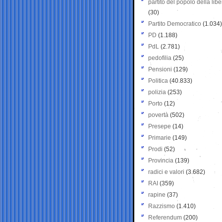
partito del popolo della libe
(30)
Partito Democratico
(1.034)
PD
(1.188)
PdL
(2.781)
pedofilia
(25)
Pensioni
(129)
Politica
(40.833)
polizia
(253)
Porto
(12)
povertà
(502)
Presepe
(14)
Primarie
(149)
Prodi
(52)
Provincia
(139)
radici e valori
(3.682)
RAI
(359)
rapine
(37)
Razzismo
(1.410)
Referendum
(200)