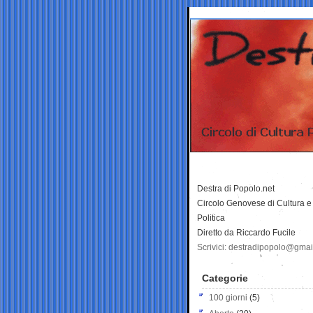
Destra di Popolo.net
Circolo Genovese di Cultura e
Politica
Diretto da Riccardo Fucile
Scrivici: destradipopolo@gma
Categorie
100 giorni
(5)