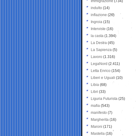
Immigrazione
(734)
indulto
(14)
inflazione
(26)
Ingroia
(15)
Interviste
(16)
la casta
(1.394)
La Destra
(45)
La Sapienza
(5)
Lavoro
(1.316)
LegaNord
(2.411)
Letta Enrico
(154)
Liberi e Uguali
(10)
Libia
(68)
Libri
(33)
Liguria Futurista
(25)
mafia
(543)
manifesto
(7)
Margherita
(16)
Maroni
(171)
Mastella
(16)