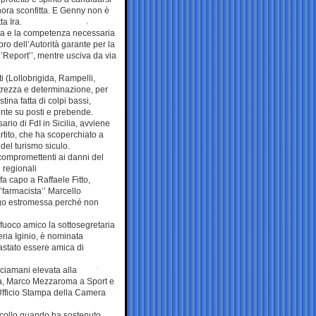
nora sconfitta. E Genny non è
ta Ira.
nza e la competenza necessaria
bro dell’Autorità garante per la
‘’Report’’, mentre usciva da via
ti (Lollobrigida, Rampelli,
ltrezza e determinazione, per
tina fatta di colpi bassi,
ente su posti e prebende.
io di FdI in Sicilia, avviene
rtito, che ha scoperchiato a
del turismo siculo.
 compromettenti ai danni del
 regionali
a capo a Raffaele Fitto,
‘’farmacista’’ Marcello
engo estromessa perché non
 fuoco amico la sottosegretaria
eria Iginio, è nominata
bastato essere amica di
cciamani elevata alla
pa, Marco Mezzaroma a Sport e
l’Ufficio Stampa della Camera
uo collo quando ha sostenuto