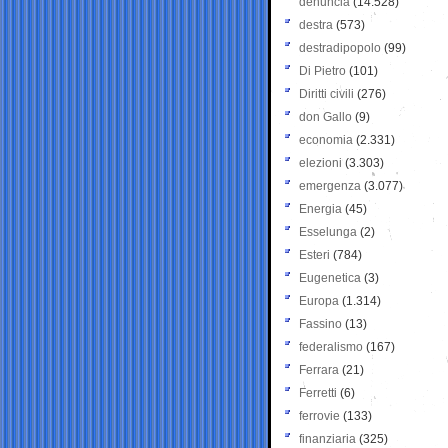
denuncia
(14.528)
destra
(573)
destradipopolo
(99)
Di Pietro
(101)
Diritti civili
(276)
don Gallo
(9)
economia
(2.331)
elezioni
(3.303)
emergenza
(3.077)
Energia
(45)
Esselunga
(2)
Esteri
(784)
Eugenetica
(3)
Europa
(1.314)
Fassino
(13)
federalismo
(167)
Ferrara
(21)
Ferretti
(6)
ferrovie
(133)
finanziaria
(325)