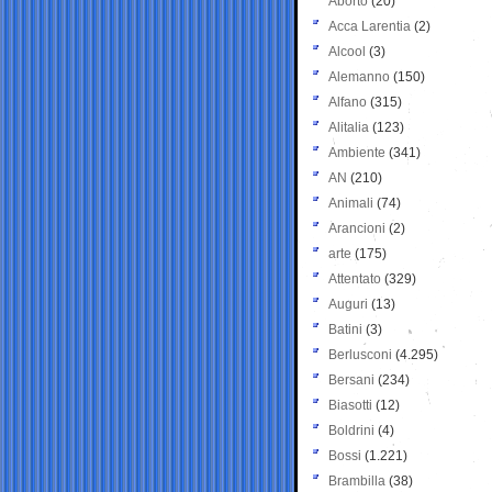
Aborto
(20)
Acca Larentia
(2)
Alcool
(3)
Alemanno
(150)
Alfano
(315)
Alitalia
(123)
Ambiente
(341)
AN
(210)
Animali
(74)
Arancioni
(2)
arte
(175)
Attentato
(329)
Auguri
(13)
Batini
(3)
Berlusconi
(4.295)
Bersani
(234)
Biasotti
(12)
Boldrini
(4)
Bossi
(1.221)
Brambilla
(38)