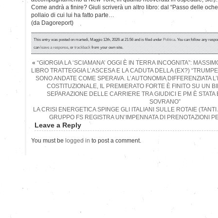
Come andrà a finire? Giuli scriverà un altro libro: dal “Passo delle och
pollaio di cui lui ha fatto parte…
(da Dagoreport)
This entry was posted on martedì, Maggio 12th, 2026 at 21:56 and is filed under
Politica
. You can follow any respo
can
leave a response
, or
trackback
from your own site.
«
“GIORGIA LA ‘SCIAMANA’ OGGI È IN TERRA INCOGNITA”: MASSI
LIBRO TRATTEGGIA L’ASCESA E LA CADUTA DELLA (EX?) “TRUMPE
SONO ANDATE COME SPERAVA. L’AUTONOMIA DIFFERENZIATA L’H
COSTITUZIONALE, IL PREMIERATO FORTE È FINITO SU UN B
SEPARAZIONE DELLE CARRIERE TRA GIUDICI E PM È STATA
SOVRANO”
LA CRISI ENERGETICA SPINGE GLI ITALIANI SULLE ROTAIE (TANTI
GRUPPO FS REGISTRA UN’IMPENNATA DI PRENOTAZIONI PER
Leave a Reply
You must be
logged in
to post a comment.