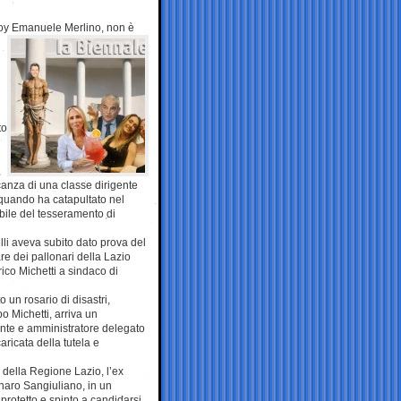
o-boy Emanuele
Merlino, non è
to
canza di una classe dirigente
, quando ha catapultato nel
bile del tesseramento di
lli aveva subito dato prova del
re dei pallonari della Lazio
rico Michetti a sindaco di
o un rosario di disastri,
po Michetti, arriva un
ente e amministratore delegato
aricata della tutela e
 della Regione Lazio, l’ex
nnaro Sangiuliano, in un
 protetto e spinto a candidarsi