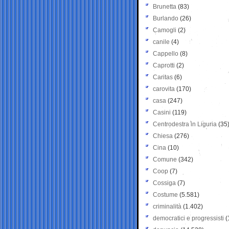
Brunetta
(83)
Burlando
(26)
Camogli
(2)
canile
(4)
Cappello
(8)
Caprotti
(2)
Caritas
(6)
carovita
(170)
casa
(247)
Casini
(119)
Centrodestra in Liguria
(35
Chiesa
(276)
Cina
(10)
Comune
(342)
Coop
(7)
Cossiga
(7)
Costume
(5.581)
criminalità
(1.402)
democratici e progressisti
(