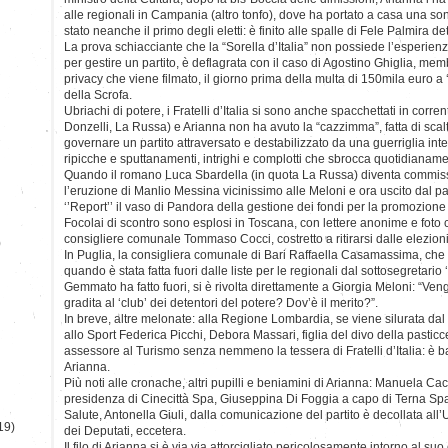
alle regionali in Campania (altro tonfo), dove ha portato a casa una so
stato neanche il primo degli eletti: è finito alle spalle di Fele Palmira det
La prova schiacciante che la “Sorella d’Italia” non possiede l’esperie
per gestire un partito, è deflagrata con il caso di Agostino Ghiglia, mem
privacy che viene filmato, il giorno prima della multa di 150mila euro a 
della Scrofa.
Ubriachi di potere, i Fratelli d’Italia si sono anche spacchettati in corren
Donzelli, La Russa) e Arianna non ha avuto la “cazzimma”, fatta di sca
governare un partito attraversato e destabilizzato da una guerriglia intes
ripicche e sputtanamenti, intrighi e complotti che sbrocca quotidianam
Quando il romano Luca Sbardella (in quota La Russa) diventa commissar
l’eruzione di Manlio Messina vicinissimo alle Meloni e ora uscito dal pa
‘’Report’’ il vaso di Pandora della gestione dei fondi per la promozione 
Focolai di scontro sono esplosi in Toscana, con lettere anonime e foto
consigliere comunale Tommaso Cocci, costretto a ritirarsi dalle elezioni
)
In Puglia, la consigliera comunale di Bari Raffaella Casamassima, che f
quando è stata fatta fuori dalle liste per le regionali dal sottosegretario 
Gemmato ha fatto fuori, si è rivolta direttamente a Giorgia Meloni: “V
gradita al ‘club’ dei detentori del potere? Dov’è il merito?”.
In breve, altre melonate: alla Regione Lombardia, se viene silurata dal
allo Sport Federica Picchi, Debora Massari, figlia del divo della pasticc
assessore al Turismo senza nemmeno la tessera di Fratelli d’Italia: è 
Arianna.
Più noti alle cronache, altri pupilli e beniamini di Arianna: Manuela Ca
presidenza di Cinecittà Spa, Giuseppina Di Foggia a capo di Terna S
Salute, Antonella Giuli, dalla comunicazione del partito è decollata al
19)
dei Deputati, eccetera.
Il filo di Arianna si è via via attorcigliato pericolosamente intorno al s