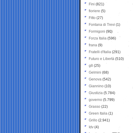
Fini
(821)
fioriere
(5)
Fitto
(27)
Fontana di Trevi
(1)
Formigoni
(90)
Forza Italia
(596)
frana
(9)
Fratelli d'Italia
(291)
Futuro e Libertà
(510)
g8
(25)
Gelmini
(68)
Genova
(542)
Giannino
(10)
Giustizia
(5.784)
governo
(5.799)
Grasso
(22)
Green Italia
(1)
Grillo
(2.941)
Idv
(4)