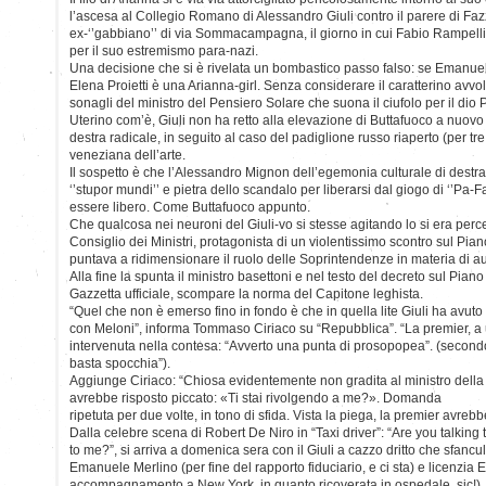
l’ascesa al Collegio Romano di Alessandro Giuli contro il parere di Fazz
ex-‘’gabbiano’’ di via Sommacampagna, il giorno in cui Fabio Rampelli
per il suo estremismo para-nazi.
Una decisione che si è rivelata un bombastico passo falso: se Emanue
Elena Proietti è una Arianna-girl. Senza considerare il caratterino av
sonagli del ministro del Pensiero Solare che suona il ciufolo per il dio 
Uterino com’è, Giuli non ha retto alla elevazione di Buttafuoco a nuovo i
destra radicale, in seguito al caso del padiglione russo riaperto (per tre
veneziana dell’arte.
Il sospetto è che l’Alessandro Mignon dell’egemonia culturale di destra
‘’stupor mundi’’ e pietra dello scandalo per liberarsi dal giogo di ‘’Pa-F
essere libero. Come Buttafuoco appunto.
Che qualcosa nei neuroni del Giuli-vo si stesse agitando lo si era perc
Consiglio dei Ministri, protagonista di un violentissimo scontro sul Pia
puntava a ridimensionare il ruolo delle Soprintendenze in materia di a
Alla fine la spunta il ministro basettoni e nel testo del decreto sul Pian
Gazzetta ufficiale, scompare la norma del Capitone leghista.
“Quel che non è emerso fino in fondo è che in quella lite Giuli ha avuto
con Meloni”, informa Tommaso Ciriaco su “Repubblica”. “La premier, a 
intervenuta nella contesa: “Avverto una punta di prosopopea”. (secondo 
basta spocchia”).
Aggiunge Ciriaco: “Chiosa evidentemente non gradita al ministro della 
avrebbe risposto piccato: «Ti stai rivolgendo a me?». Domanda
ripetuta per due volte, in tono di sfida. Vista la piega, la premier avrebb
Dalla celebre scena di Robert De Niro in “Taxi driver”: “Are you talking
to me?”, si arriva a domenica sera con il Giuli a cazzo dritto che sfancu
Emanuele Merlino (per fine del rapporto fiduciario, e ci sta) e licenzia 
accompagnamento a New York, in quanto ricoverata in ospedale, sic!).