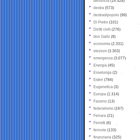
denuncia
(14.528)
destra
(573)
destradipopolo
(99)
Di Pietro
(101)
Diritti civili
(276)
don Gallo
(9)
economia
(2.331)
elezioni
(3.303)
emergenza
(3.077)
Energia
(45)
Esselunga
(2)
Esteri
(784)
Eugenetica
(3)
Europa
(1.314)
Fassino
(13)
federalismo
(167)
Ferrara
(21)
Ferretti
(6)
ferrovie
(133)
finanziaria
(325)