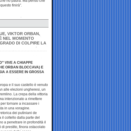
 che ho paura. Ma penso che
questo finirà”.
 UE, VIKTOR ORBAN,
 È NEL MOMENTO
 GRADO DI COLPIRE LA
D” VIVE A CHIAPPE
(CHE ORBAN BLOCCAVA) E
SIA A ESSERE IN GROSSA
uropa e il suo castello è venuto
ban alle elezioni ungheresi, un
remlino. La crepa della vittoria
ma intenzionato a rimettere
 per tornare a incassare i
mata in una voragine.
retorica dei putiniani de
 il coltello dalla parte del
no a penetrare in profondità il
i di prestito, finora ostacolato