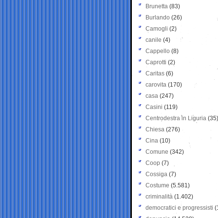
Brunetta
(83)
Burlando
(26)
Camogli
(2)
canile
(4)
Cappello
(8)
Caprotti
(2)
Caritas
(6)
carovita
(170)
casa
(247)
Casini
(119)
Centrodestra in Liguria
(35
Chiesa
(276)
Cina
(10)
Comune
(342)
Coop
(7)
Cossiga
(7)
Costume
(5.581)
criminalità
(1.402)
democratici e progressisti
(