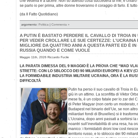
che vedeva e a tacere. Non so adesso cosa succederà di me, è chiaro
se parlo io per prima, altre donne troveranno il coraggio di farlo. E tutto 
(da Il Fatto Quotidiano)
argomento:
Politica
|
Commenta »
A PUTIN È BASTATO PERDERE IL CAVALLO DI TROIA IN
PER VEDER CROLLARE LE SUE CERTEZZE: L’UCRAINA
MIGLIORE DA QUATTRO ANNI A QUESTA PARTE ED È IN
RUSSIA QUANDO E COME VUOLE
Maggio 11th, 2026 Riccardo Fucile
LA PARATA DIMESSA DEL 9 MAGGIO È LA PROVA CHE “MAD VLA
STRETTE: CON LO SBLOCCO DEI 90 MILIARDI EUROPEI A KIEV 
LA FORMIDABILE INDUSTRIA MILITARE UCRAINA, ORA È LA RUS
DIFFICOLTÀ
Putin ha perso il suo cavallo di Troia in E
giù in un attimo. La sconfitta di Viktor Or
mese fa, è un colpo fatale per lo zar del C
di Peter Magyar (non certo un moderato, 
Budapest nel binario dell’Ue, se non altro
miliardari fondi di Bruxelles) si è trasfor
L’Ucraina, dopo anni passati a sorbirsi la 
noantri sull’inevitabilità di una resa, ha ora
manico: i formidabili droni low cost riesco
territorio russo, e lo sblocco dei 90 miliard