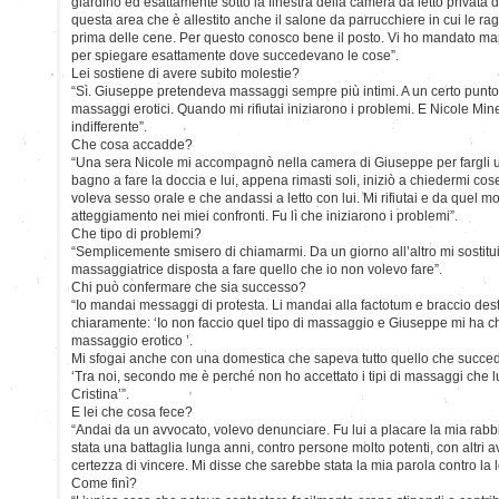
giardino ed esattamente sotto la finestra della camera da letto privata 
questa area che è allestito anche il salone da parrucchiere in cui le r
prima delle cene. Per questo conosco bene il posto. Vi ho mandato ma
per spiegare esattamente dove succedevano le cose”.
Lei sostiene di avere subito molestie?
“Sì. Giuseppe pretendeva massaggi sempre più intimi. A un certo punt
massaggi erotici. Quando mi rifiutai iniziarono i problemi. E Nicole Minet
indifferente”.
Che cosa accadde?
“Una sera Nicole mi accompagnò nella camera di Giuseppe per fargli u
bagno a fare la doccia e lui, appena rimasti soli, iniziò a chiedermi cose
voleva sesso orale e che andassi a letto con lui. Mi rifiutai e da que
atteggiamento nei miei confronti. Fu lì che iniziarono i problemi”.
Che tipo di problemi?
“Semplicemente smisero di chiamarmi. Da un giorno all’altro mi sostitu
massaggiatrice disposta a fare quello che io non volevo fare”.
Chi può confermare che sia successo?
“Io mandai messaggi di protesta. Li mandai alla factotum e braccio destr
chiaramente: ‘Io non faccio quel tipo di massaggio e Giuseppe mi ha chi
massaggio erotico ’.
Mi sfogai anche con una domestica che sapeva tutto quello che succedev
‘Tra noi, secondo me è perché non ho accettato i tipi di massaggi che 
Cristina’”.
E lei che cosa fece?
“Andai da un avvocato, volevo denunciare. Fu lui a placare la mia rab
stata una battaglia lunga anni, contro persone molto potenti, con altri
certezza di vincere. Mi disse che sarebbe stata la mia parola contro la l
Come finì?