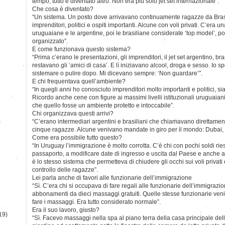
tempo, tutto è diventato altro. Non era più solo jet set internazionale”.
Che cosa è diventato?
“Un sistema. Un posto dove arrivavano continuamente ragazze da Brasile
imprenditori, politici e ospiti importanti. Alcune con voli privati. C’era 
uruguaiane e le argentine, poi le brasiliane considerate ‘top model’, poi
organizzato”.
E come funzionava questo sistema?
“Prima c’erano le presentazioni, gli imprenditori, il jet set argentino, b
restavano gli ‘amici di casa’. E lì iniziavano alcool, droga e sesso. Io
sistemare o pulire dopo. Mi dicevano sempre: ‘Non guardare’”.
E chi frequentava quell’ambiente?
“In quegli anni ho conosciuto imprenditori molto importanti e politici, sia
Ricordo anche cene con figure ai massimi livelli istituzionali uruguaian
che quello fosse un ambiente protetto e intoccabile”.
Chi organizzava questi arrivi?
“C’erano intermediari argentini e brasiliani che chiamavano direttament
)
cinque ragazze. Alcune venivano mandate in giro per il mondo: Dubai,
Come era possibile tutto questo?
“In Uruguay l’immigrazione è molto corrotta. C’è chi con pochi soldi ries
passaporto, a modificare date di ingresso e uscita dal Paese e anche a 
è lo stesso sistema che permetteva di chiudere gli occhi sui voli privati
controllo delle ragazze”.
Lei parla anche di favori alle funzionarie dell’immigrazione
“Sì. C’era chi si occupava di fare regali alle funzionarie dell’immigrazi
abbonamenti da dieci massaggi gratuiti. Quelle stesse funzionarie ven
fare i massaggi. Era tutto considerato normale”.
Era il suo lavoro, giusto?
19)
“Sì. Facevo massaggi nella spa al piano terra della casa principale dell