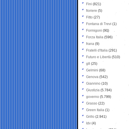
Fini
(821)
fioriere
(5)
Fitto
(27)
Fontana di Trevi
(1)
Formigoni
(90)
Forza Italia
(596)
frana
(9)
Fratelli d'Italia
(291)
Futuro e Libertà
(510)
g8
(25)
Gelmini
(68)
Genova
(542)
Giannino
(10)
Giustizia
(5.784)
governo
(5.799)
Grasso
(22)
Green Italia
(1)
Grillo
(2.941)
Idv
(4)