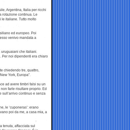
, Argentina, Italia per ricchi
una rotazione continua. Le
 le italiane. Tutto molto
rasiliano ed europeo. Poi
 spesso venivo mandata a
 uruguaiani che italiani.
i. Per noi dipendenti era chiaro
e chiedendo tre, quattro,
 New York, Europa”.
ce ad avere timbri falsi su un
non farle risultare proprio. Ed
 e sull’arrivo continuo e senza
one, le ‘cuponeras’: erano
ivano poi da me, a casa mia, a
a tenuta, affacciata sul