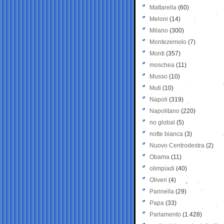
Mattarella
(60)
Meloni
(14)
Milano
(300)
Montezemolo
(7)
Monti
(357)
moschea
(11)
Musso
(10)
Muti
(10)
Napoli
(319)
Napolitano
(220)
no global
(5)
notte bianca
(3)
Nuovo Centrodestra
(2)
Obama
(11)
olimpiadi
(40)
Oliveri
(4)
Pannella
(29)
Papa
(33)
Parlamento
(1.428)