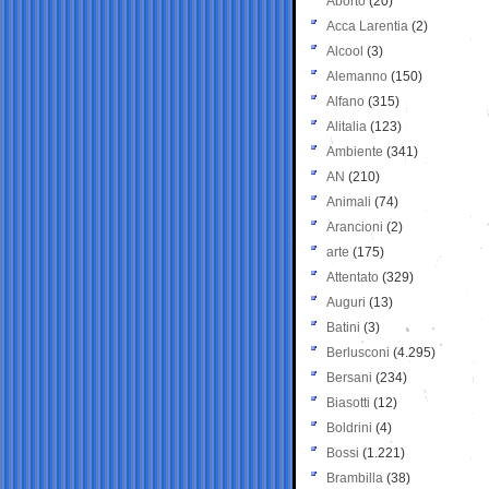
Aborto
(20)
Acca Larentia
(2)
Alcool
(3)
Alemanno
(150)
Alfano
(315)
Alitalia
(123)
Ambiente
(341)
AN
(210)
Animali
(74)
Arancioni
(2)
arte
(175)
Attentato
(329)
Auguri
(13)
Batini
(3)
Berlusconi
(4.295)
Bersani
(234)
Biasotti
(12)
Boldrini
(4)
Bossi
(1.221)
Brambilla
(38)