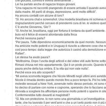
che giocava, correva e viveva serenamente”.
Lei ha parlato anche di ragazze troppo giovani.
“Una ragazza mi raccontò piangendo di essere arrivata lì quando aveva 
dalla madre. Mi parlò di droga, depressione, anni molto difficili”.
Ha ancora contatti con alcune di loro?
“Sì. Ho ancora chat e screenshot. Una modella brasiliana mi scriveva m
ringraziandomi perché cercavo di prendermi cura di lei. Io vedevo quel
C’è anche Giovanna, ‘Gio’?
“Sì. Anche lei, brasiliana, oggi per fortuna è lontana da quell’ambient
buio ed è felice di essersi allontanata dalla finca
Perché nessuna parla?
“Per paura. Tutte dipendono economicamente da quel mondo. Nessuna s
Ha amicizie molto potenti e in Uruguay è riuscito a ottenere cose che n
così poco tempo: dalla legge che autorizza il casinò alla demolizione e
Rafael”.
Lei stessa ha avuto paura?
“Moltissima. Dopo l’uscita degli articoli e dei video vidi auto ferme sotto
Rimasi chiusa nel mio appartamento. Qui è un posto piccolo. Quando to
paura anche della tua ombra. E la vita qui non vale nulla”.
Perché esce ora allo scoperto?
“Mi aveva sconvolta leggere che Nicole Minetti negli ultimi anni avrebb
Nicole è rimasta dentro questo mondo fino a poco tempo fa. Poi ho letto i
molestie sessuali a New York, avvenute nello stesso periodo, mi sono ri
ho deciso di parlare con nome e cognome, sperando che lo facciano an
ritrovata a scegliere tra affrontare persone molto potenti o sparire in sil
Confermerebbe tutto davanti ai magistrati?
“Sì. Ma con protezione. Io non sono una giornalista o un’investigatri
tante, che ha lavorato lì per vent’anni e che a un certo punto non è più 