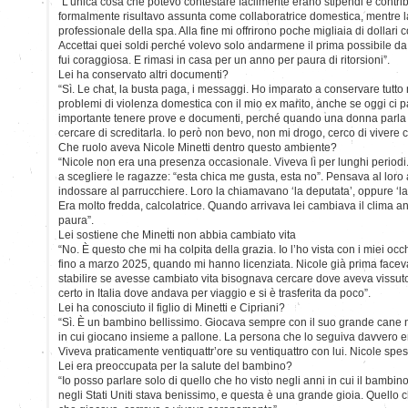
“L’unica cosa che potevo contestare facilmente erano stipendi e contri
formalmente risultavo assunta come collaboratrice domestica, mentre
professionale della spa. Alla fine mi offrirono poche migliaia di dollari
Accettai quei soldi perché volevo solo andarmene il prima possibile da
fui coraggiosa. E rimasi in casa per un anno per paura di ritorsioni”.
Lei ha conservato altri documenti?
“Sì. Le chat, la busta paga, i messaggi. Ho imparato a conservare tutto 
problemi di violenza domestica con il mio ex marito, anche se oggi ci 
importante tenere prove e documenti, perché quando una donna parla 
cercare di screditarla. Io però non bevo, non mi drogo, cerco di vivere c
Che ruolo aveva Nicole Minetti dentro questo ambiente?
“Nicole non era una presenza occasionale. Viveva lì per lunghi periodi.
a scegliere le ragazze: “esta chica me gusta, esta no”. Pensava al loro
indossare al parrucchiere. Loro la chiamavano ‘la deputata’, oppure ‘l
Era molto fredda, calcolatrice. Quando arrivava lei cambiava il clima an
paura”.
Lei sostiene che Minetti non abbia cambiato vita
“No. È questo che mi ha colpita della grazia. Io l’ho vista con i miei o
fino a marzo 2025, quando mi hanno licenziata. Nicole già prima faceva 
stabilire se avesse cambiato vita bisognava cercare dove aveva vissuto
certo in Italia dove andava per viaggio e si è trasferita da poco”.
Lei ha conosciuto il figlio di Minetti e Cipriani?
“Sì. È un bambino bellissimo. Giocava sempre con il suo grande cane 
in cui giocano insieme a pallone. La persona che lo seguiva davvero er
Viveva praticamente ventiquattr’ore su ventiquattro con lui. Nicole spes
Lei era preoccupata per la salute del bambino?
“Io posso parlare solo di quello che ho visto negli anni in cui il bambin
negli Stati Uniti stava benissimo, e questa è una grande gioia. Quell