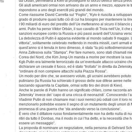
da Orban, permetterà a Kiev di proseguire lo sforzo bellico senza preo
rtà
Gli aiuti americani ormai non arrivano da un anno e mezzo, eppure le t
rispondono a uno degli eserciti più grandi del mondo.
Come riassume David Carretta sul “Foglio”, “Kyiv è riuscita a sviluppare
grado di produrre quasi tutto ciò di cui ha bisogno per mantenere la line
I 90 miliardi di euro del prestito dell’Ue metteranno al sicuro il bilanci
armi. Putin ha perso Viktor Orbán, il suo cavallo di Troia nell’Ue, il che
sanzioni europee contro la Russia e più passi avanti dell’Ucraina verso
La debolezza di Putin è apparsa evidente al mondo sabato 9 maggio. L
vittoria”, solitamente celebrato mettendo in mostra missili, carri armati 
quest’anno si è tenuta in tono dimesso, è stata “la più sottodimensionat
Anna Zafesova sulla “Stampa”. Per fare numero, sono stati chiamati nie
Corea del Nord, che Kim Jong-Un manda a morire per mostrare la sua f
Kgb.Putin era talmente terrorizzato da un’eventuale attacco ucraino ch
dichiarare un cessate il fuoco, ed è stato “trollato” in diretta da Zelens
“ordinare di non compiere attacchi sulla Piazza Rossa”.
Un modo per dire che, se avessero voluto, gli ucraini avrebbero potuto
putiniano (la Russia ha schierato il grosso delle sue difese aeree nel
lasciando sguarnita la Capitale, ormai sotto tiro dei droni di Kiev).
Anche le parole di Putin hanno un significato chiaro, come racconta anc
Zelensky’ invece del ‘capo di una cricca di neonazisti’. Conoscendo l’a
Vladimir Putin di non chiamare mai i suoi nemici più odiati con il loro 
menzionarlo potrebbe essere il segno di un mutamento degli umori di 
promessa di una guerra che ‘sta andando verso la conclusione’.
È vero che il dittatore russo fondamentalmente non ha detto nulla di nu
ritiri da tutto il Donbas, ma il modo in cui l’ha detto, e la necessità che 
essere un messaggio”.
La proposta di nominare un negoziatore, nella persona di Gehrard Sch