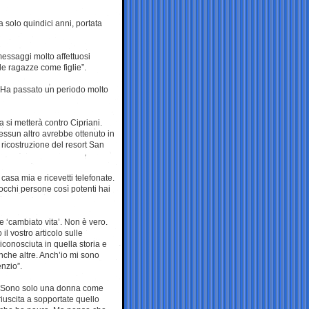
solo quindici anni, portata
essaggi molto affettuosi
le ragazze come figlie”.
e. Ha passato un periodo molto
i metterà contro Cipriani.
essun altro avrebbe ottenuto in
 ricostruzione del resort San
 casa mia e ricevetti telefonate.
cchi persone così potenti hai
e ‘cambiato vita’. Non è vero.
l vostro articolo sulle
conosciuta in quella storia e
che altre. Anch’io mi sono
enzio”.
ce. Sono solo una donna come
riuscita a sopportate quello