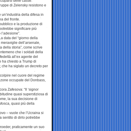
ccuparsi delle casse.
ruppe di Zelensky resistono e
 un’industria della difesa in
a del fronte.
o pubblico e la produzione di
 potrebbe significare più
 l’adesione”.
a data del “giorno della
e meraviglie dell’arsenale,
a della storia”, come scrive
ntemeno che i soldati della
edeltà all’ex agente del
e ha chiesto a Trump di
ky, che ha siglato un decreto per
 colpire nel cuore del regime
le zone occupate del Donbass,
ora Zafesova: “Il ‘signor
bitudine quasi superstiziosa di
nome, la sua decisione di
Mosca, quasi più della
ovo – vuole che l’Ucraina si
ha sentito di dirlo potrebbe
roeder, praticamente un suo