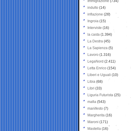
Immigrazione
(734)
indulto
(14)
inflazione
(26)
Ingroia
(15)
Interviste
(16)
la casta
(1.394)
La Destra
(45)
La Sapienza
(5)
Lavoro
(1.316)
LegaNord
(2.411)
Letta Enrico
(154)
Liberi e Uguali
(10)
Libia
(68)
Libri
(33)
Liguria Futurista
(25)
mafia
(543)
manifesto
(7)
Margherita
(16)
Maroni
(171)
Mastella
(16)