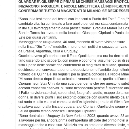
GUARDARE’. GIUSEPPE CIPRIANI MI CHIESE MASSAGGI EROTICI.
INIZIARONO I PROBLEMI. E NICOLE MINETTI ERA LÌ, INDIFFERENT
CONFERMARE TUTTO AI MAGISTRATI DI MILANO, SE DECIDESS
“Sono io la testimone dei festini con le escort a Punta del Este”. E no, 
cambiato vita, ha continuato a fare quello per cui era stata condannata
in Italia, il favoreggiamento della prostituzione”. Graciela Mabel De Los
Santos Torres ha lavorato nella tenuta di Giuseppe Cipriani a Punta de
Este per quasi vent’anni.
Massaggiatrice uruguaiana, 46 anni, racconta di avere visto passare
nella finca “Gin Tonic” modelle, imprenditori, politici e ragazze arrivate
da Brasile, Argentina, Italia e Uruguay.
Graciela aveva già parlato con Il Fatto Quotidiano, ma ora ha deciso di
farlo uscendo allo scoperto, con nome e cognome, assumendo su di s
tutto il peso delle parole che confermerà ai magistrati di Milano, qualor
decidessero di convocarla per una deposizione nell’ambito degli ulteri
richiesti dal Quirinale sui requisiti per la grazia concessa a Nicole Minet
“Mi sono decisa dopo il suo articolo di venerdì scorso, quello sull’accus
Cipriani negli Stati Uniti da una sua dipendente che per questo fu subit
accordi transattivi riservati. Mi sono riconosciuta perché è successo a
Il Fatto ha visionato chat, screenshot, fotografie, audio, mappe della te
donna. In diversi punti il suo racconto coincide con quanto riferito da alt
sul ruolo e sulla vita mai cambiata dell’ex igienista dentale di Silvio B
gravitava attorno alla finca uruguaiana di Cipriani. Quella che segue è
Lei da quanto tempo conosce Giuseppe Cipriani?
“Sono rientrata in Uruguay da New York nel 2003, quando avevo 23 anni
a lavorare per lui, ancora prima dell’apertura ufficiale del primo hotel 
massaggi anche a casa sua. All’inizio era un ambiente diverso: feste, mo