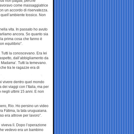
buti non pagati, perché
 lavoravo come massaggiatrice
 con un accordo di riservatezza.
 quell’ambiente tossico. Non
nella vita. In passato ho avuto
parliamo ancora. So quanto sia
la prima cosa che fanno è
on equilibrio”.
 Tutti la conoscevano. Era lei
 aspetto, dall’abbigliamento da
a Madama’. Tutti la temevano.
che tra le ragazze era di
cchi vivere dentro quel mondo
dei viaggi con l’Italia, ma per
 negli ultimi 15 anni. E non
nero, Rio. Ho persino un video
a Fátima, la tata uruguaiana.
so era altrove per lavoro”.
o viveva lì. Dopo l’operazione
o che vedevo era un bambino