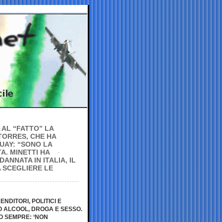
 AL “FATTO” LA
TORRES, CHE HA
UAY: “SONO LA
A. MINETTI HA
ANNATA IN ITALIA, IL
 SCEGLIERE LE
NDITORI, POLITICI E
O ALCOOL, DROGA E SESSO.
O SEMPRE: ‘NON