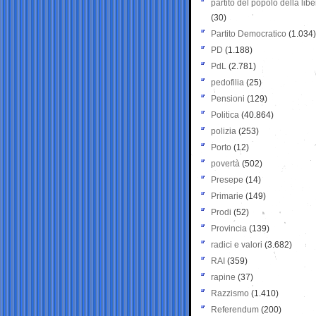
partito del popolo della libe
(30)
Partito Democratico
(1.034)
PD
(1.188)
PdL
(2.781)
pedofilia
(25)
Pensioni
(129)
Politica
(40.864)
polizia
(253)
Porto
(12)
povertà
(502)
Presepe
(14)
Primarie
(149)
Prodi
(52)
Provincia
(139)
radici e valori
(3.682)
RAI
(359)
rapine
(37)
Razzismo
(1.410)
Referendum
(200)