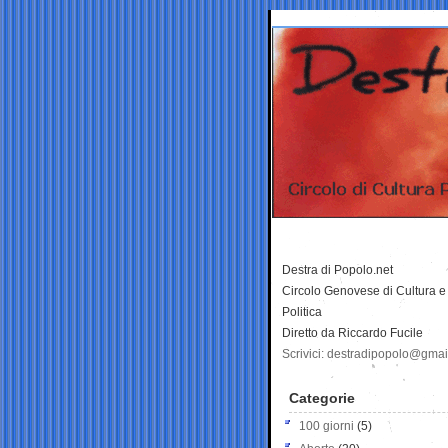
Destra di Popolo.net
Circolo Genovese di Cultura e
Politica
Diretto da Riccardo Fucile
Scrivici: destradipopolo@gma
Categorie
100 giorni
(5)