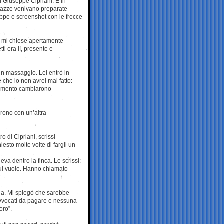
di Giuseppe Cipriani. È in
agazze venivano preparate
ppe e screenshot con le frecce
o mi chiese apertamente
ti era lì, presente e
n massaggio. Lei entrò in
 che io non avrei mai fatto:
l momento cambiarono
irono con un’altra
o di Cipriani, scrissi
esto molte volte di fargli un
a dentro la finca. Le scrissi:
lui vuole. Hanno chiamato
bia. Mi spiegò che sarebbe
 avvocati da pagare e nessuna
oro”.