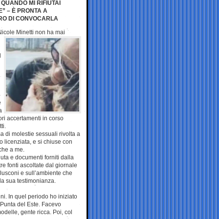
 QUANDO MI RIFIUTAI
E” – È PRONTA A
ERO DI CONVOCARLA
“Nicole Minetti non
ha mai
l
é
a
ori accertamenti in corso
ti.
a di molestie sessuali rivolta a
o licenziata, e si chiuse con
nche a me.
nuta e documenti forniti dalla
re fonti ascoltate dal giornale
erlusconi e sull’ambiente che
 la sua testimonianza.
. In quel periodo ho iniziato
a Punta del Este. Facevo
delle, gente ricca. Poi, col