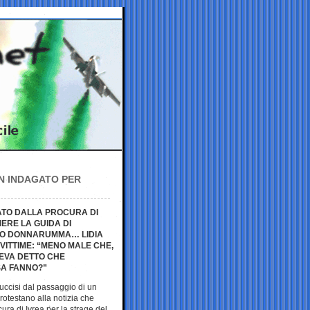
UN INDAGATO PER
GATO DALLA PROCURA DI
ERE LA GUIDA DI
ANO DONNARUMMA… LIDIA
VITTIME: “MENO MALE CHE,
AVEVA DETTO CHE
SA FANNO?”
r uccisi dal passaggio di un
rotestano alla notizia che
ura di Ivrea per la strage del