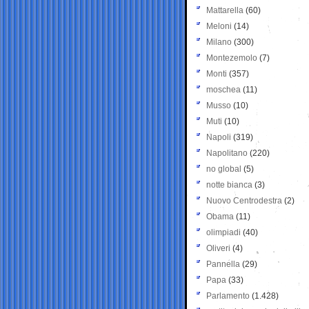
Mattarella
(60)
Meloni
(14)
Milano
(300)
Montezemolo
(7)
Monti
(357)
moschea
(11)
Musso
(10)
Muti
(10)
Napoli
(319)
Napolitano
(220)
no global
(5)
notte bianca
(3)
Nuovo Centrodestra
(2)
Obama
(11)
olimpiadi
(40)
Oliveri
(4)
Pannella
(29)
Papa
(33)
Parlamento
(1.428)