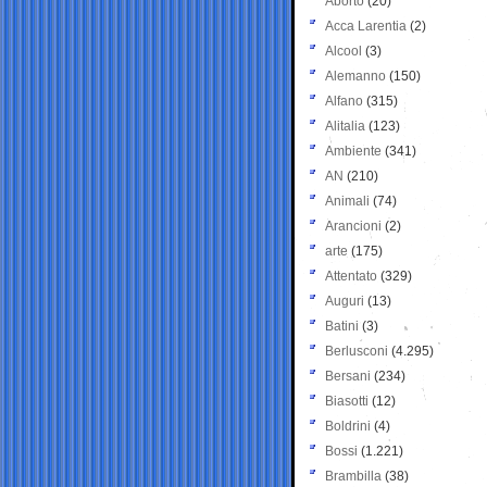
Aborto
(20)
Acca Larentia
(2)
Alcool
(3)
Alemanno
(150)
Alfano
(315)
Alitalia
(123)
Ambiente
(341)
AN
(210)
Animali
(74)
Arancioni
(2)
arte
(175)
Attentato
(329)
Auguri
(13)
Batini
(3)
Berlusconi
(4.295)
Bersani
(234)
Biasotti
(12)
Boldrini
(4)
Bossi
(1.221)
Brambilla
(38)