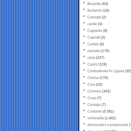
Brunetta
(83)
Burlando
(26)
Camogli
(2)
canile
(4)
Cappello
(8)
Caprotti
(2)
Caritas
(6)
carovita
(170)
casa
(247)
Casini
(119)
Centrodestra in Liguria
(35
Chiesa
(276)
Cina
(10)
Comune
(342)
Coop
(7)
Cossiga
(7)
Costume
(5.581)
criminalità
(1.402)
democratici e progressisti
(