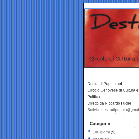
Destra di Popolo.net
Circolo Genovese di Cultura e
Politica
Diretto da Riccardo Fucile
Scrivici: destradipopolo@gma
Categorie
100 giorni
(5)