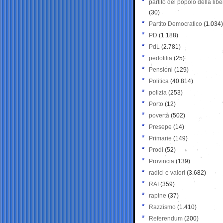
partito del popolo della libe
(30)
Partito Democratico
(1.034)
PD
(1.188)
PdL
(2.781)
pedofilia
(25)
Pensioni
(129)
Politica
(40.814)
polizia
(253)
Porto
(12)
povertà
(502)
Presepe
(14)
Primarie
(149)
Prodi
(52)
Provincia
(139)
radici e valori
(3.682)
RAI
(359)
rapine
(37)
Razzismo
(1.410)
Referendum
(200)