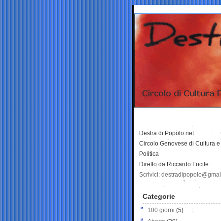
Destra di Popolo.net
Circolo Genovese di Cultura e
Politica
Diretto da Riccardo Fucile
Scrivici: destradipopolo@gma
Categorie
100 giorni
(5)