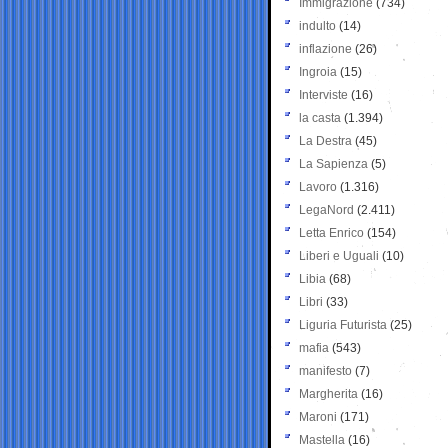
Immigrazione
(734)
indulto
(14)
inflazione
(26)
Ingroia
(15)
Interviste
(16)
la casta
(1.394)
La Destra
(45)
La Sapienza
(5)
Lavoro
(1.316)
LegaNord
(2.411)
Letta Enrico
(154)
Liberi e Uguali
(10)
Libia
(68)
Libri
(33)
Liguria Futurista
(25)
mafia
(543)
manifesto
(7)
Margherita
(16)
Maroni
(171)
Mastella
(16)