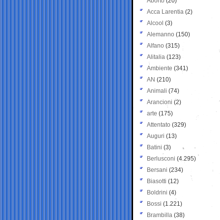
Aborto
(20)
Acca Larentia
(2)
Alcool
(3)
Alemanno
(150)
Alfano
(315)
Alitalia
(123)
Ambiente
(341)
AN
(210)
Animali
(74)
Arancioni
(2)
arte
(175)
Attentato
(329)
Auguri
(13)
Batini
(3)
Berlusconi
(4.295)
Bersani
(234)
Biasotti
(12)
Boldrini
(4)
Bossi
(1.221)
Brambilla
(38)