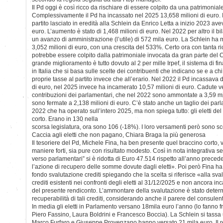
Il Pd oggi è così ricco da rischiare di essere colpito da una patrimonial
Complessivamente il Pd ha incassato nel 2025 13,658 milioni di euro. I
partito lasciato in eredità alla Schlein da Enrico Letta a inizio 2023 ave
euro. L’aumento è stato di 1,468 milioni di euro. Nel 2022 per altro il b
un avanzo di amministrazione (l’utile) di 572 mila euro. La Schlein ha mi
3,052 milioni di euro, con una crescita del 533%. Certo ora con tanta ri
potrebbe essere colpito dalla patrimoniale invocata da gran parte del C
grande miglioramento è tutto dovuto al 2 per mille Irpef, il sistema di fi
in Italia che si basa sulle scelte dei contribuenti che indicano se e a ch
proprie tasse al partito invece che all’erario. Nel 2022 il Pd incassava 
di euro, nel 2025 invece ha incamerato 10,57 milioni di euro. Cadute v
contribuzioni dei parlamentari, che nel 2022 sono ammontate a 3,59 mil
sono fermate a 2,138 milioni di euro. C’è stato anche un taglio dei parl
2022 che ha operato sull’intero 2025, ma non spiega tutto: gli eletti del
corto. Erano in 130 nella
scorsa legislatura, ora sono 106 (-18%). I loro versamenti però sono s
Caccia agli eletti che non pagano, Chiara Braga la più generosa
Il tesoriere del Pd, Michele Fina, ha ben presente quel braccino corto, v
maniere forti, sia pure con risultato modesto. Così in nota integrativa s
verso parlamentari” si è ridotta di Euro 47.514 rispetto all’anno preced
l’azione di recupero delle somme dovute dagli eletti». Poi però Fina ha
fondo svalutazione crediti spiegando che la scelta si riferisce «alla sv
crediti esistenti nei confronti degli eletti al 31/12/2025 e non ancora in
del presente rendiconto. L’ammontare della svalutazione è stato deter
recuperabilità di tali crediti, considerando anche il parere del consulent
In media gli eletti in Parlamento versano 18mila euro l’anno (lo fanno fra
Piero Fassino, Laura Boldrini e Francesco Boccia). La Schlein si tassa u
Marco Furfaro e Giuseppe Provenzano hanno versato 21 mila euro. Il re