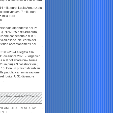
 14 mila euro; Lucia Annunziata
icierno versava 7 mila euro;
5 mila euro.
to
l personale dipendente del Pd.
 al 31/12/2025 a 99.490 euro,
oluzione consensuale di n. 9
vi all’esodo. Nel corso del
 ulteriori accantonamenti per
l 31/12/2024 è legata alla
l 31 dicembre 2025 «l’organico
da n. 8 collaboratori». Prima
8 in più) e 3 collaboratori (5
 16. Con un pizzico di furbizia
sulla pubblica amministrazione:
 retribuita. Al 31 dicembre
ses to this entry through the
RSS 2.0
feed. You
NEANCHE A TRENITALIA:
ENTI