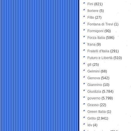
Fini
(821)
fioriere
(5)
Fitto
(27)
Fontana di Trevi
(1)
Formigoni
(90)
Forza Italia
(596)
frana
(9)
Fratelli d'Italia
(291)
Futuro e Libertà
(510)
g8
(25)
Gelmini
(68)
Genova
(542)
Giannino
(10)
Giustizia
(5.784)
governo
(5.799)
Grasso
(22)
Green Italia
(1)
Grillo
(2.941)
Idv
(4)