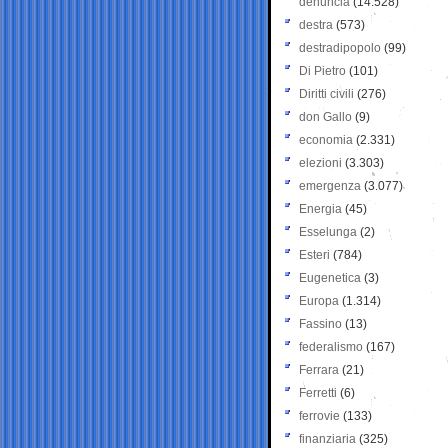
denuncia
(14.528)
destra
(573)
destradipopolo
(99)
Di Pietro
(101)
Diritti civili
(276)
don Gallo
(9)
economia
(2.331)
elezioni
(3.303)
emergenza
(3.077)
Energia
(45)
Esselunga
(2)
Esteri
(784)
Eugenetica
(3)
Europa
(1.314)
Fassino
(13)
federalismo
(167)
Ferrara
(21)
Ferretti
(6)
ferrovie
(133)
finanziaria
(325)