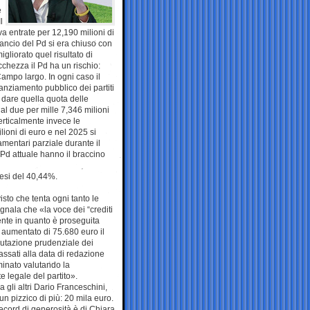
e
l
va entrate per 12,190 milioni di
ilancio del Pd si era chiuso con
gliorato quel risultato di
cchezza il Pd ha un rischio:
ampo largo. In ogni caso il
nanziamento pubblico dei partiti
i dare quella quota delle
dal due per mille 7,346 milioni
erticalmente invece le
ioni di euro e nel 2025 si
amentari parziale durante il
 Pd attuale hanno il braccino
cesi del 40,44%.
isto che tenta ogni tanto le
egnala che «la voce dei “crediti
ente in quanto è proseguita
 aumentato di 75.680 euro il
alutazione prudenziale dei
cassati alla data di redazione
minato valutando la
e legale del partito».
 gli altri Dario Franceschini,
n pizzico di più: 20 mila euro.
cord di generosità è di Chiara