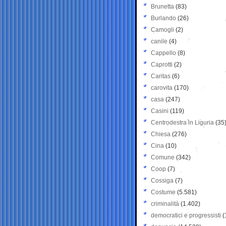
Brunetta
(83)
Burlando
(26)
Camogli
(2)
canile
(4)
Cappello
(8)
Caprotti
(2)
Caritas
(6)
carovita
(170)
casa
(247)
Casini
(119)
Centrodestra in Liguria
(35
Chiesa
(276)
Cina
(10)
Comune
(342)
Coop
(7)
Cossiga
(7)
Costume
(5.581)
criminalità
(1.402)
democratici e progressisti
(