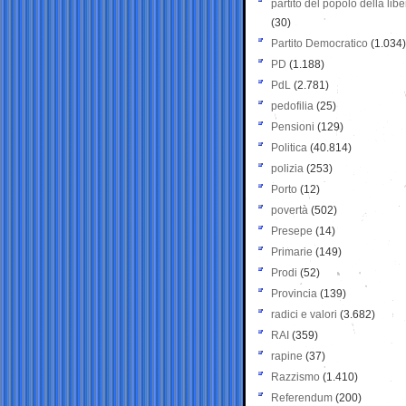
partito del popolo della libe
(30)
Partito Democratico
(1.034)
PD
(1.188)
PdL
(2.781)
pedofilia
(25)
Pensioni
(129)
Politica
(40.814)
polizia
(253)
Porto
(12)
povertà
(502)
Presepe
(14)
Primarie
(149)
Prodi
(52)
Provincia
(139)
radici e valori
(3.682)
RAI
(359)
rapine
(37)
Razzismo
(1.410)
Referendum
(200)