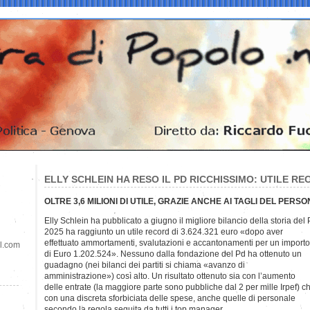
ELLY SCHLEIN HA RESO IL PD RICCHISSIMO: UTILE RE
OLTRE 3,6 MILIONI DI UTILE, GRAZIE ANCHE AI TAGLI DEL PERS
Elly Schlein ha pubblicato a giugno il migliore bilancio della storia de
2025 ha raggiunto un utile record di 3.624.321 euro «dopo aver
effettuato ammortamenti, svalutazioni e accantonamenti per un importo
il.com
di Euro 1.202.524». Nessuno dalla fondazione del Pd ha ottenuto un
guadagno (nei bilanci dei partiti si chiama «avanzo di
amministrazione») così alto. Un risultato ottenuto sia con l’aumento
delle entrate (la maggiore parte sono pubbliche dal 2 per mille Irpef) c
con una discreta sforbiciata delle spese, anche quelle di personale
secondo la regola seguita da tutti i top manager.