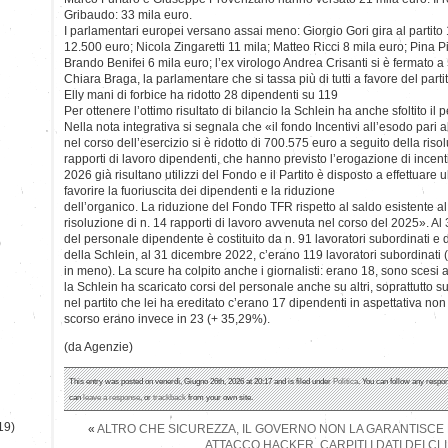
Gribaudo: 33 mila euro.
I parlamentari europei versano assai meno: Giorgio Gori gira al partito
12.500 euro; Nicola Zingaretti 11 mila; Matteo Ricci 8 mila euro; Pina P
Brando Benifei 6 mila euro; l’ex virologo Andrea Crisanti si è fermato a 
Chiara Braga, la parlamentare che si tassa più di tutti a favore del parti
Elly mani di forbice ha ridotto 28 dipendenti su 119
Per ottenere l’ottimo risultato di bilancio la Schlein ha anche sfoltito i
Nella nota integrativa si segnala che «il fondo Incentivi all’esodo pari
nel corso dell’esercizio si è ridotto di 700.575 euro a seguito della ris
rapporti di lavoro dipendenti, che hanno previsto l’erogazione di incenti
2026 già risultano utilizzi del Fondo e il Partito è disposto a effettuare
favorire la fuoriuscita dei dipendenti e la riduzione
dell’organico. La riduzione del Fondo TFR rispetto al saldo esistente a
risoluzione di n. 14 rapporti di lavoro avvenuta nel corso del 2025». A
del personale dipendente è costituito da n. 91 lavoratori subordinati e 
)
della Schlein, al 31 dicembre 2022, c’erano 119 lavoratori subordinati (2
in meno). La scure ha colpito anche i giornalisti: erano 18, sono scesi a
la Schlein ha scaricato corsi del personale anche su altri, soprattutto 
nel partito che lei ha ereditato c’erano 17 dipendenti in aspettativa non
scorso erano invece in 23 (+ 35,29%).
(da Agenzie)
This entry was posted on venerdì, Giugno 26th, 2026 at 20:17 and is filed under
Politica
. You can follow any respon
can
leave a response
, or
trackback
from your own site.
19)
«
ALTRO CHE SICUREZZA, IL GOVERNO NON LA GARANTISCE 
ATTACCO HACKER, CARPITI I DATI DEI CLI