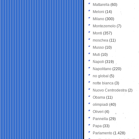
Mattarella
(60)
Meloni
(14)
Milano
(300)
Montezemolo
(7)
Monti
(357)
moschea
(11)
Musso
(10)
Muti
(10)
Napoli
(319)
Napolitano
(220)
no global
(5)
notte bianca
(3)
Nuovo Centrodestra
(2)
Obama
(11)
olimpiadi
(40)
Oliveri
(4)
Pannella
(29)
Papa
(33)
Parlamento
(1.428)