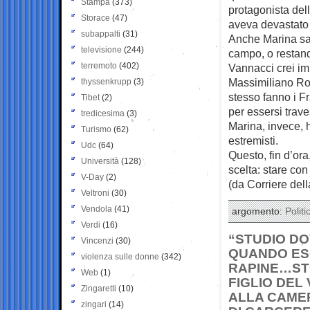
Stampa
(373)
protagonista del
Storace
(47)
aveva devastato 
subappalti
(31)
Anche Marina sa
televisione
(244)
campo, o restando
terremoto
(402)
Vannacci crei im
Massimiliano Rom
thyssenkrupp
(3)
stesso fanno i Fr
Tibet
(2)
per essersi trave
tredicesima
(3)
Marina, invece, 
Turismo
(62)
estremisti.
Udc
(64)
Questo, fin d’or
Università
(128)
scelta: stare co
V-Day
(2)
(da Corriere del
Veltroni
(30)
Vendola
(41)
argomento:
Politi
Verdi
(16)
“STUDIO DO
Vincenzi
(30)
QUANDO ESC
violenza sulle donne
(342)
RAPINE…STO
Web
(1)
FIGLIO DEL
Zingaretti
(10)
ALLA CAMER
zingari
(14)