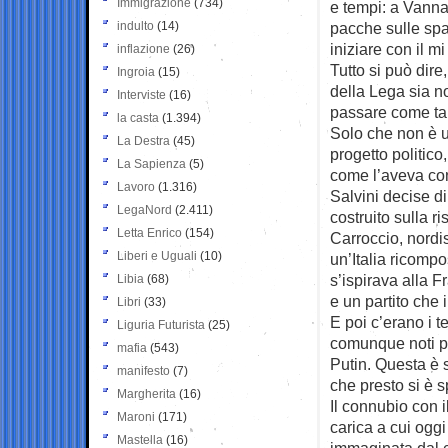
Immigrazione
(734)
e tempi: a Vannac
indulto
(14)
pacche sulle spal
iniziare con il m
inflazione
(26)
Tutto si può dir
Ingroia
(15)
della Lega sia n
Interviste
(16)
passare come ta
la casta
(1.394)
Solo che non è un
La Destra
(45)
progetto politico
La Sapienza
(5)
come l’aveva con
Lavoro
(1.316)
Salvini decise di
LegaNord
(2.411)
costruito sulla r
Letta Enrico
(154)
Carroccio, nordis
Liberi e Uguali
(10)
un’Italia ricompo
s’ispirava alla 
Libia
(68)
e un partito che
Libri
(33)
E poi c’erano i t
Liguria Futurista
(25)
comunque noti pe
mafia
(543)
Putin. Questa è s
manifesto
(7)
che presto si è 
Margherita
(16)
Il connubio con i
Maroni
(171)
carica a cui oggi
Mastella
(16)
immaginata dal co