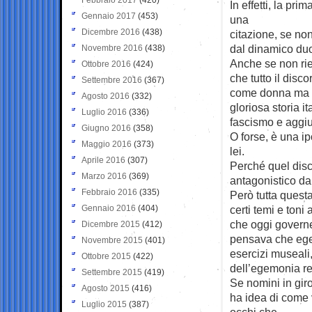
In effetti, la pr
Gennaio 2017
(453)
una
Dicembre 2016
(438)
citazione, se non
dal dinamico duo 
Novembre 2016
(438)
Anche se non rie
Ottobre 2016
(424)
che tutto il disco
Settembre 2016
(367)
come donna ma co
Agosto 2016
(332)
gloriosa storia it
Luglio 2016
(336)
fascismo e aggi
Giugno 2016
(358)
O forse, è una ip
Maggio 2016
(373)
lei.
Aprile 2016
(307)
Perché quel disc
Marzo 2016
(369)
antagonistico da
Febbraio 2016
(335)
Però tutta questa
Gennaio 2016
(404)
certi temi e toni
che oggi governe
Dicembre 2015
(412)
pensava che egem
Novembre 2015
(401)
esercizi museali,
Ottobre 2015
(422)
dell’egemonia re
Settembre 2015
(419)
Se nomini in giro
Agosto 2015
(416)
ha idea di come 
Luglio 2015
(387)
occhi che