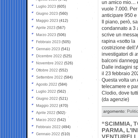
un amico mio… en
Luglio 2023
(605)
vuole 7.000. Per 
Giugno 2023
(560)
anticipare 950 e 
Maggio 2023
(412)
Il piano, però, s
condannato a 3 an
Aprile 2023
(567)
scrive un messag
Marzo 2023
(506)
rapina «sotto la
Febbraio 2023
(505)
costrizione dell’A
Gennaio 2023
(541)
investigatori di 
Dicembre 2022
(525)
balconi danneggi
Novembre 2022
(526)
Dalle indagini sp
Ottobre 2022
(552)
il 23 febbraio 20
Settembre 2022
(584)
Questa volta un 
Agosto 2022
(584)
telecamere e pas
Luglio 2022
(562)
Clodio, dove tutti
Giugno 2022
(521)
(da agenzie)
Maggio 2022
(470)
argomento:
Politi
Aprile 2022
(502)
Marzo 2022
(542)
“SCIMMIA, 
Febbraio 2022
(494)
PARMA, L’I
Gennaio 2022
(510)
VENTURELLI