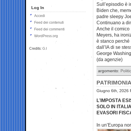
Sull’episodio è i
Log In
Biden che, memo
Accedi
padre sleepy Joe
Continuano a dime
Feed dei contenuti
Anche il comico
Feed dei commenti
Meyers, ha ironiz
WordPress.org
è stanco perché 
dall’IA di se st
Credits:
G.I
George Washing
(da agenzie)
argomento:
Politi
PATRIMONIA
Giugno 6th, 2026 
L’IMPOSTA ES
SOLO IN ITALI
EVASORI FISC
In un’Europa nor