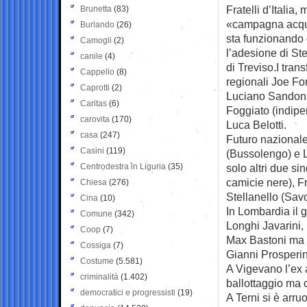
Fratelli d’Italia
Brunetta
(83)
«campagna acqu
Burlando
(26)
sta funzionando
Camogli
(2)
l’adesione di Stef
canile
(4)
di Treviso.I tran
Cappello
(8)
regionali Joe Fo
Caprotti
(2)
Luciano Sandonà 
Caritas
(6)
Foggiato (indipe
carovita
(170)
Luca Belotti.
casa
(247)
Futuro nazionale
Casini
(119)
(Bussolengo) e L
Centrodestra in Liguria
(35)
solo altri due si
camicie nere), F
Chiesa
(276)
Stellanello (Sav
Cina
(10)
In Lombardia il 
Comune
(342)
Longhi Javarini, 
Coop
(7)
Max Bastoni ma 
Cossiga
(7)
Gianni Prosperin
Costume
(5.581)
A Vigevano l’ex 
criminalità
(1.402)
ballottaggio ma co
democratici e progressisti
(19)
A Terni si è arru