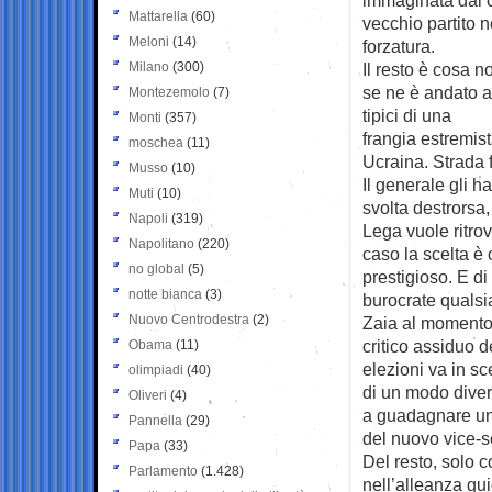
Mattarella
(60)
vecchio partito n
Meloni
(14)
forzatura.
Milano
(300)
Il resto è cosa n
se ne è andato a
Montezemolo
(7)
tipici di una
Monti
(357)
frangia estremis
moschea
(11)
Ucraina. Strada f
Musso
(10)
Il generale gli h
Muti
(10)
svolta destrorsa,
Napoli
(319)
Lega vuole ritrov
Napolitano
(220)
caso la scelta è 
no global
(5)
prestigioso. E di
notte bianca
(3)
burocrate qualsi
Nuovo Centrodestra
(2)
Zaia al momento 
critico assiduo 
Obama
(11)
elezioni va in sc
olimpiadi
(40)
di un modo divers
Oliveri
(4)
a guadagnare un p
Pannella
(29)
del nuovo vice-s
Papa
(33)
Del resto, solo c
Parlamento
(1.428)
nell’alleanza gui