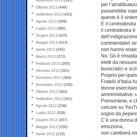
Novembre 2013
(395)
per l’arrabbiatur
Ottobre 2013
(446)
passerebbe sopra
Settembre 2013
(433)
questo è il siste
Agosto 2013
(389)
E il centrodestra
Luglio 2013
(390)
il centrodestra 
Giugno 2013
(425)
dell’indignazione
commentatori sim
Maggio 2013
(413)
non hanno respon
Aprile 2013
(345)
No. Gli è rimast
Marzo 2013
(372)
eletti da nessuno
Febbraio 2013
(293)
burocratici e scri
Gennaio 2013
(361)
Proprio per ques
Dicembre 2012
(364)
Fratelli d’Italia
Novembre 2012
(336)
donne esercitaro
Ottobre 2012
(363)
amministrative: 
Settembre 2012
(341)
Piemontese, e chi
Agosto 2012
(238)
cercare su YouTu
Luglio 2012
(328)
sogno da peperon
C’è una donna dis
Giugno 2012
(287)
emoziona,
Maggio 2012
(258)
non cambierà nie
Aprile 2012
(218)