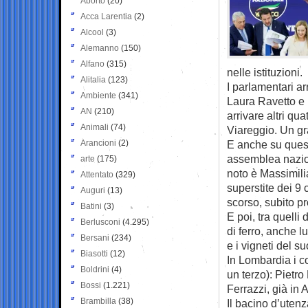
Aborto
(20)
Acca Larentia
(2)
Alcool
(3)
Alemanno
(150)
Alfano
(315)
nelle istituzioni.
Alitalia
(123)
I parlamentari a
Ambiente
(341)
Laura Ravetto e
AN
(210)
arrivare altri qu
Animali
(74)
Viareggio. Un gra
Arancioni
(2)
E anche su quest
assemblea nazion
arte
(175)
noto è Massimili
Attentato
(329)
superstite dei 9 
Auguri
(13)
scorso, subito p
Batini
(3)
E poi, tra quelli
Berlusconi
(4.295)
di ferro, anche l
Bersani
(234)
e i vigneti del suo
Biasotti
(12)
In Lombardia i c
Boldrini
(4)
un terzo): Pietro
Bossi
(1.221)
Ferrazzi, già in 
Brambilla
(38)
Il bacino d’uten