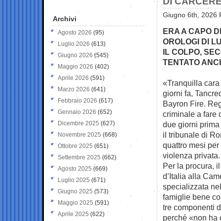
DI CARCERE
Giugno 6th, 2026 
Archivi
ERA A CAPO D
Agosto 2026
(95)
OROLOGI DI L
Luglio 2026
(613)
IL COLPO, SE
Giugno 2026
(545)
TENTATO ANC
Maggio 2026
(402)
Aprile 2026
(591)
«Tranquilla cara
Marzo 2026
(641)
giorni
fa, Tancre
Febbraio 2026
(617)
Bayron Fire. Reg
Gennaio 2026
(652)
criminale a fare
Dicembre 2025
(627)
due giorni prima
il tribunale di 
Novembre 2025
(668)
quattro mesi per 
Ottobre 2025
(651)
violenza privata.
Settembre 2025
(662)
Per la procura, i
Agosto 2025
(669)
d’Italia alla Ca
Luglio 2025
(671)
specializzata nel
Giugno 2025
(573)
famiglie bene co
Maggio 2025
(591)
tre componenti d
Aprile 2025
(622)
perché «non ha c