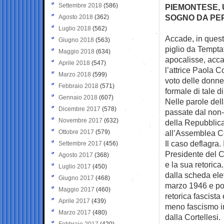
Settembre 2018
(586)
PIEMONTESE, 
SOGNO DA PE
Agosto 2018
(362)
Luglio 2018
(562)
Accade, in quest
Giugno 2018
(563)
piglio da
Temptat
Maggio 2018
(634)
apocalisse, acca
Aprile 2018
(547)
l’attrice Paola C
Marzo 2018
(599)
voto delle donne
Febbraio 2018
(571)
formale di tale dir
Gennaio 2018
(607)
Nelle parole del
Dicembre 2017
(578)
passate dal non-
Novembre 2017
(632)
della Repubblic
Ottobre 2017
(579)
all’Assemblea Co
Il caso deflagra. 
Settembre 2017
(456)
Presidente del Co
Agosto 2017
(368)
e la sua retorica
Luglio 2017
(450)
dalla scheda elet
Giugno 2017
(468)
marzo 1946 e poi
Maggio 2017
(460)
retorica fascist
Aprile 2017
(439)
meno fascismo in
Marzo 2017
(480)
dalla Cortellesi.
Febbraio 2017
(420)