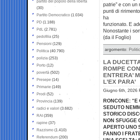
partito del popolo della libertà
patrie” e con un
(30)
punti di ririment
Partito Democratico
(1.034)
ha
PD
(1.188)
funzionato. E ad
PdL
(2.781)
Nonostante i sond
pedofilia
(25)
(da il Foglio)
Pensioni
(129)
argomento:
Politi
Politica
(40.790)
polizia
(253)
LA DUCETTA
Porto
(12)
ROMPE CON 
povertà
(502)
ENTRERA’ MA
Presepe
(14)
L’EX PARA’
Primarie
(149)
Giugno 6th, 2026 
Prodi
(52)
RONCONE: “E 
Provincia
(139)
SEDUTO NEMME
radici e valori
(3.682)
STORICO DISC
RAI
(359)
NON SFUGGE C
rapine
(37)
APERTO UNO S
Razzismo
(1.410)
FANNO I FRATE
Referendum
(200)
UNA SCELTA: 