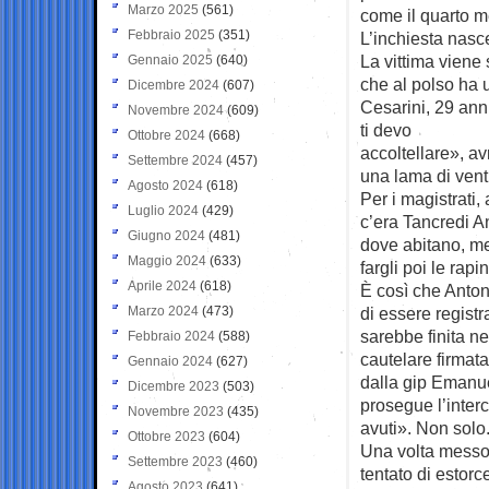
Marzo 2025
(561)
come il quarto 
Febbraio 2025
(351)
L’inchiesta nas
La vittima viene 
Gennaio 2025
(640)
che al polso ha 
Dicembre 2024
(607)
Cesarini, 29 ann
Novembre 2024
(609)
ti devo
Ottobre 2024
(668)
accoltellare», a
Settembre 2024
(457)
una lama di venti
Agosto 2024
(618)
Per i magistrati
Luglio 2024
(429)
c’era Tancredi An
Giugno 2024
(481)
dove abitano, me
Maggio 2024
(633)
fargli poi le rap
Aprile 2024
(618)
È così che Anton
Marzo 2024
(473)
di essere regist
sarebbe finita n
Febbraio 2024
(588)
cautelare firmata
Gennaio 2024
(627)
dalla gip Emanuel
Dicembre 2023
(503)
prosegue l’inter
Novembre 2023
(435)
avuti». Non solo
Ottobre 2023
(604)
Una volta messo 
Settembre 2023
(460)
tentato di estor
Agosto 2023
(641)