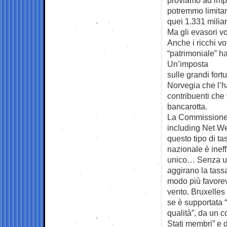
potremmo limitar
quei 1.331 miliar
Ma gli evasori vo
Anche i ricchi vo
“patrimoniale” ha 
Un’imposta
sulle grandi for
Norvegia che l’
contribuenti che 
bancarotta.
La Commissione 
including Net We
questo tipo di ta
nazionale è ineff
unico… Senza un 
aggirano la tassa
modo più favorevo
vento. Bruxelles
se è supportata “
qualità”, da un c
Stati membri” e d