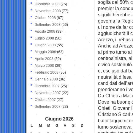
soglia del 50% ch
Dicembre 2008
(75)
premier la conqu
Novembre 2008
(77)
significherebbe 
Ottobre 2008
(67)
governa la Regio
Settembre 2008
(56)
ul nome da far co
Agosto 2008
(39)
aggiudicherà il c
Luglio 2008
(50)
Arezzo, il rebus d
Giugno 2008
(55)
Anche ad Arezzo 
al primo turno al
Maggio 2008
(63)
centrosinistra, a
Aprile 2008
(50)
civico sostenuto
Marzo 2008
(39)
e, escluso dal ba
Febbraio 2008
(35)
neutralità difesa
Gennaio 2008
(36)
candidati dell’a
Dicembre 2007
(25)
prenderanno i vo
Novembre 2007
(22)
Da Chieti a Macer
Ottobre 2007
(27)
Dove ha buone ch
Settembre 2007
(23)
Chieti. Giovanni 
Cristiano Sicari 
Giugno 2026
ballottaggio rico
L
M
M
G
V
S
D
turno sosteneva 
centriste, tra c