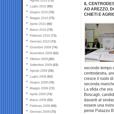
Agosto 2010
(75)
IL CENTRODES
Luglio 2010
(86)
AD AREZZO, D
Giugno 2010
(76)
CHIETI E AGR
Maggio 2010
(75)
Aprile 2010
(66)
Marzo 2010
(79)
Febbraio 2010
(73)
Gennaio 2010
(74)
Dicembre 2009
(74)
Novembre 2009
(83)
Ottobre 2009
(90)
Settembre 2009
(83)
secondo tempo di
Agosto 2009
(56)
centrodestra, an
Luglio 2009
(83)
cresce il ruolo di
Giugno 2009
(76)
seconda manche
Maggio 2009
(72)
La sfida che ora a
Boscagli, candid
Aprile 2009
(74)
davanti al sind
Marzo 2009
(50)
essere una rivinc
Febbraio 2009
(69)
perse Palazzo Bo
Gennaio 2009
(70)