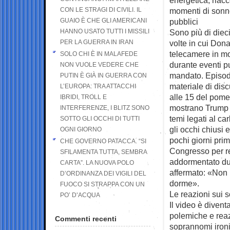
CON LE STRAGI DI CIVILI. IL
momenti di sonn
GUAIO È CHE GLI AMERICANI
pubblici
HANNO USATO TUTTI I MISSILI
Sono più di dieci
PER LA GUERRA IN IRAN
volte in cui Dona
telecamere in m
SOLO CHI È IN MALAFEDE
durante eventi pu
NON VUOLE VEDERE CHE
mandato. Episodi
PUTIN È GIÀ IN GUERRA CON
materiale di dis
L’EUROPA: TRA ATTACCHI
alle 15 del pome
IBRIDI, TROLL E
mostrano Trump s
INTERFERENZE, I BLITZ SONO
temi legati al ca
SOTTO GLI OCCHI DI TUTTI
gli occhi chiusi 
OGNI GIORNO
pochi giorni prim
CHE GOVERNO PATACCA. “SI
Congresso per r
SFILAMENTA TUTTA, SEMBRA
addormentato dura
CARTA”. LA NUOVA POLO
affermato: «Non l
D’ORDINANZA DEI VIGILI DEL
dorme».
FUOCO SI STRAPPA CON UN
Le reazioni sui s
PO’ D’ACQUA
Il video è diven
polemiche e reaz
Commenti recenti
soprannomi iron