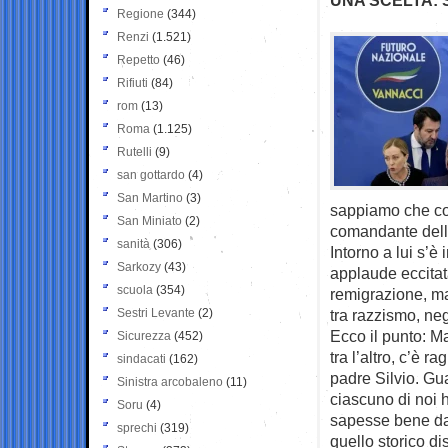
Regione
(344)
Renzi
(1.521)
Repetto
(46)
Rifiuti
(84)
rom
(13)
Roma
(1.125)
Rutelli
(9)
san gottardo
(4)
San Martino
(3)
sappiamo che con
San Miniato
(2)
comandante della
sanità
(306)
Intorno a lui s’
Sarkozy
(43)
applaude eccitat
scuola
(354)
remigrazione, ma 
Sestri Levante
(2)
tra razzismo, n
Ecco il punto: M
Sicurezza
(452)
tra l’altro, c’è 
sindacati
(162)
padre Silvio. Gua
Sinistra arcobaleno
(11)
ciascuno di noi 
Soru
(4)
sapesse bene da 
sprechi
(319)
quello storico di