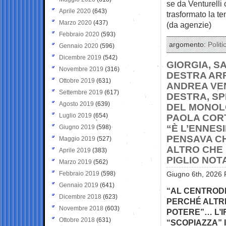
se da Venturelli
Aprile 2020
(643)
trasformato la te
Marzo 2020
(437)
(da agenzie)
Febbraio 2020
(593)
argomento:
Politi
Gennaio 2020
(596)
Dicembre 2019
(542)
GIORGIA, S
Novembre 2019
(316)
DESTRA ARR
Ottobre 2019
(631)
ANDREA VEN
Settembre 2019
(617)
DESTRA, SP
Agosto 2019
(639)
DEL MONOLO
Luglio 2019
(654)
PAOLA CORT
“È L’ENNES
Giugno 2019
(598)
PENSAVA C
Maggio 2019
(527)
ALTRO CHE 
Aprile 2019
(383)
PIGLIO NOT
Marzo 2019
(562)
Febbraio 2019
(598)
Giugno 6th, 2026 
Gennaio 2019
(641)
“AL CENTRODE
Dicembre 2018
(623)
PERCHÉ ALTRI
Novembre 2018
(603)
POTERE”… L’IR
Ottobre 2018
(631)
“SCOPIAZZA” 