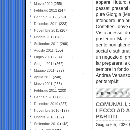
appare il futuro,
Marzo 2012
(255)
passati presenti 
Febbraio 2012
(247)
pure Giorgia (Mel
Gennaio 2012
(259)
intendere una pr
Dicembre 2011
(223)
Cortellesi, dove
Novembre 2011
(267)
Visto adesso, dop
Ottobre 2011
(283)
posteriori. Ma è 
Settembre 2011
(268)
gente non gliene
social e sghigna
Agosto 2011
(155)
un negozio di pre
Luglio 2011
(204)
far preparare la 
Giugno 2011
(262)
sempre in fondo 
Maggio 2011
(273)
Andrea Venanzo
Aprile 2011
(248)
per tempi.it
Marzo 2011
(255)
Febbraio 2011
(233)
argomento:
Politi
Gennaio 2011
(253)
COMUNALI, 
Dicembre 2010
(237)
LECCO AD AR
Novembre 2010
(187)
PARTITI
Ottobre 2010
(157)
Settembre 2010
(148)
Giugno 6th, 2026 