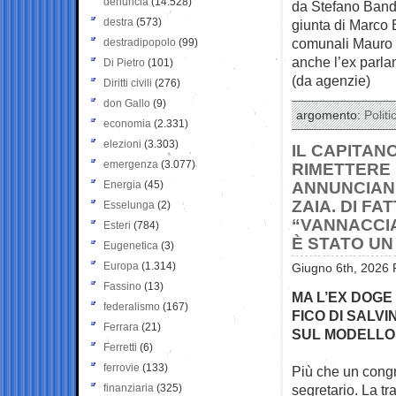
denuncia
(14.528)
da Stefano Band
destra
(573)
giunta di Marco B
comunali Mauro 
destradipopolo
(99)
anche l’ex parla
Di Pietro
(101)
(da agenzie)
Diritti civili
(276)
don Gallo
(9)
argomento:
Politi
economia
(2.331)
elezioni
(3.303)
IL CAPITANO
emergenza
(3.077)
RIMETTERE 
Energia
(45)
ANNUNCIAND
ZAIA. DI FA
Esselunga
(2)
“VANNACCIA
Esteri
(784)
È STATO UN
Eugenetica
(3)
Europa
(1.314)
Giugno 6th, 2026 
Fassino
(13)
MA L’EX DOGE
federalismo
(167)
FICO DI SALV
Ferrara
(21)
SUL MODELLO
Ferretti
(6)
ferrovie
(133)
Più che un congr
finanziaria
(325)
segretario. La
tr