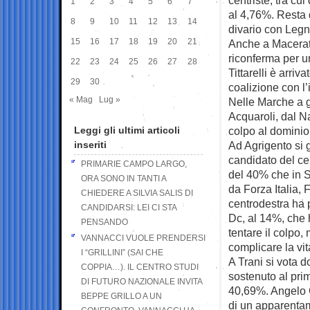
1
2
3
4
5
6
7
al 4,76%. Resta d
8
9
10
11
12
13
14
divario con Legni
15
16
17
18
19
20
21
Anche a Macerat
riconferma per un
22
23
24
25
26
27
28
Tittarelli è arri
29
30
coalizione con l
« Mag
Lug »
Nelle Marche a 
Acquaroli, dal N
Leggi gli ultimi articoli
colpo al dominio
inseriti
Ad Agrigento si 
candidato del cen
PRIMARIE CAMPO LARGO,
del 40% che in Si
ORA SONO IN TANTI A
da Forza Italia, F
CHIEDERE A SILVIA SALIS DI
centrodestra ha 
CANDIDARSI: LEI CI STA
Dc, al 14%, che 
PENSANDO
tentare il colpo,
VANNACCI VUOLE PRENDERSI
complicare la vi
I “GRILLINI” (SAI CHE
A Trani si vota 
COPPIA…). IL CENTRO STUDI
sostenuto al pri
DI FUTURO NAZIONALE INVITA
40,69%. Angelo G
BEPPE GRILLO A UN
di un apparentam