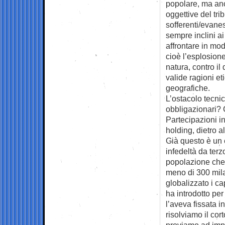
popolare, ma anch
oggettive del tri
sofferenti/evanes
sempre inclini a
affrontare in mod
cioè l’esplosione
natura, contro i
valide ragioni e
geografiche.
L’ostacolo tecnic
obbligazionari? 
Partecipazioni in
holding, dietro a
Già questo è un e
infedeltà da ter
popolazione che
meno di 300 mila
globalizzato i ca
ha introdotto per
l’aveva fissata 
risolviamo il cor
proviamo ad impo