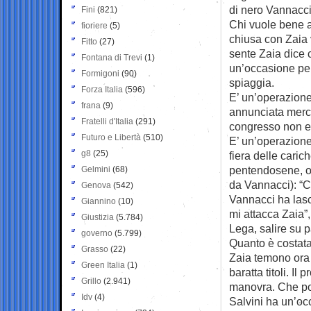
di nero Vannacci,
Fini
(821)
Chi vuole bene a 
fioriere
(5)
chiusa con Zaia v
Fitto
(27)
sente Zaia dice c
Fontana di Trevi
(1)
un’occasione per 
Formigoni
(90)
spiaggia.
Forza Italia
(596)
E’ un’operazion
frana
(9)
annunciata merc
Fratelli d'Italia
(291)
congresso non el
Futuro e Libertà
(510)
E’ un’operazione
g8
(25)
fiera delle caric
pentendosene, or
Gelmini
(68)
da Vannacci): “C
Genova
(542)
Vannacci ha lasc
Giannino
(10)
mi attacca Zaia”,
Giustizia
(5.784)
Lega, salire su p
governo
(5.799)
Quanto è costata
Grasso
(22)
Zaia temono ora d
Green Italia
(1)
baratta titoli. Il
Grillo
(2.941)
manovra. Che pol
Idv
(4)
Salvini ha un’oc