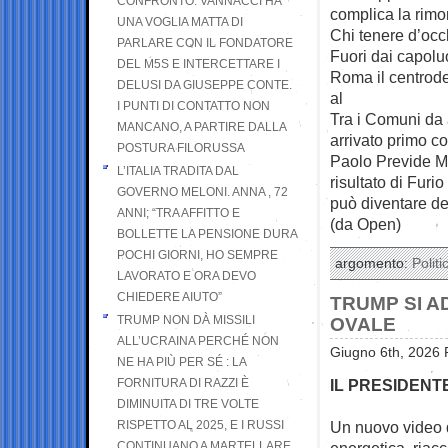
CONFRONTO. VANNACCI HA
complica la rimon
UNA VOGLIA MATTA DI
Chi tenere d’occ
PARLARE CON IL FONDATORE
Fuori dai capoluo
DEL M5S E INTERCETTARE I
Roma il centrode
DELUSI DA GIUSEPPE CONTE.
al
I PUNTI DI CONTATTO NON
Tra i Comuni da a
MANCANO, A PARTIRE DALLA
arrivato primo co
POSTURA FILORUSSA
Paolo Previde Ma
L’ITALIA TRADITA DAL
risultato di Fur
GOVERNO MELONI. ANNA , 72
può diventare d
ANNI; “TRA AFFITTO E
(da Open)
BOLLETTE LA PENSIONE DURA
POCHI GIORNI, HO SEMPRE
argomento:
Politi
LAVORATO E ORA DEVO
CHIEDERE AIUTO”
TRUMP SI A
TRUMP NON DÀ MISSILI
OVALE
ALL’UCRAINA PERCHÉ NON
Giugno 6th, 2026 
NE HA PIÙ PER SÉ : LA
FORNITURA DI RAZZI È
IL PRESIDENT
DIMINUITA DI TRE VOLTE
RISPETTO AL 2025, E I RUSSI
Un nuovo video d
CONTINUANO A MARTELLARE
energetica,
riac