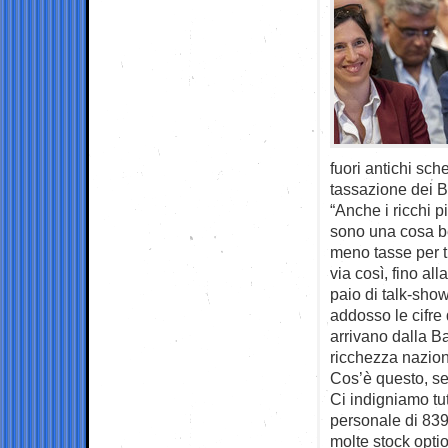
fuori antichi sche
tassazione dei B
“Anche i ricchi 
sono una cosa bel
meno tasse per tu
via così, fino a
paio di talk-sho
addosso le cifre
arrivano dalla Ba
ricchezza nazion
Cos’è questo, se
Ci indigniamo tu
personale di 839
molte stock opti