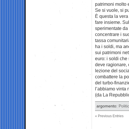
patrimoni molto e
Se si vuole, si p
È questa la vera
fare insieme. Su
sperimentate da
concentrare i suo
tassa comunitaria
ha i soldi, ma a
sui patrimoni nett
euro: i soldi che
deve ragionare, c
lezione del soci
combattere la po
del turbo-finanzi
l’abbiamo vinta n
(da La Repubbli
argomento:
Politi
« Previous Entries