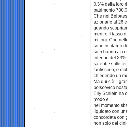
0,3% della loro 
patrimonio 700.0
Che nel Belpaese
azionarie al 26 e
quando scopriamo
mentre il tasso d
milioni. Che nell
sono in ritardo d
su 5 hanno acces
inferiori del 33%
sarebbe sufficien
tantissimo, e mol
chiedendo un mod
Ma qui c’è il gra
bolscevico nostal
Elly Schlein ha 
modo e
nel momento sbag
liquidato con un
concordata con gl
non solo dei cin