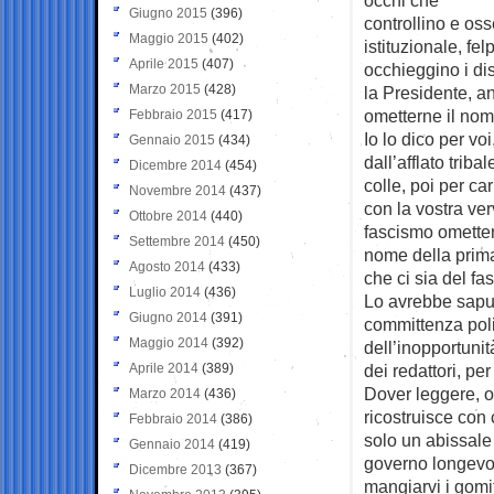
Giugno 2015
(396)
controllino e os
Maggio 2015
(402)
istituzionale, fe
Aprile 2015
(407)
occhieggino i di
Marzo 2015
(428)
la Presidente, a
ometterne il no
Febbraio 2015
(417)
Io lo dico per vo
Gennaio 2015
(434)
dall’afflato trib
Dicembre 2014
(454)
colle, poi per ca
Novembre 2014
(437)
con la vostra ver
Ottobre 2014
(440)
fascismo omette
Settembre 2014
(450)
nome della prim
Agosto 2014
(433)
che ci sia del fa
Luglio 2014
(436)
Lo avrebbe sapu
Giugno 2014
(391)
committenza polit
Maggio 2014
(392)
dell’inopportunit
Aprile 2014
(389)
dei redattori, per
Dover leggere, og
Marzo 2014
(436)
ricostruisce con 
Febbraio 2014
(386)
solo un abissale
Gennaio 2014
(419)
governo longevo, 
Dicembre 2013
(367)
mangiarvi i gomi