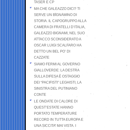
TASER E CP
MA CHE GALEAZZO DICI? TI
SERVE UN BIGNAMINO DI
STORIA. IL CAPOGRUPPO ALLA
CAMERA DI FRATELLI D’ITALIA,
GALEAZZO BIGNAMI, NEL SUO
ATTACCO SCONSIDERATO A
OSCAR LUIGI SCALFARO HA
DETTO UN BEL PO’ DI
CAZZATE
SIAMO FERMI AL GOVERNO
GIALLOVERDE: LA DESTRA
SULLA DIFESA È OSTAGGIO
DEI “PACIFISTI” LEGHISTI, LA
SINISTRA DEL PUTINIANO
CONTE
LE ONDATE DI CALORE DI
QUEST’ESTATE HANNO
PORTATO TEMPERATURE
RECORD IN TUTTA EUROPA E
UNA SICCITA’ MAI VISTA. I