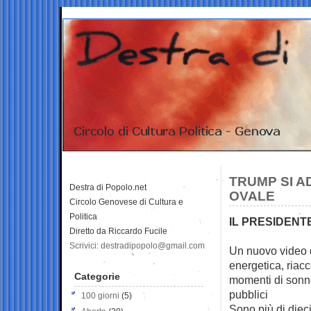
TRUMP SI A
Destra di Popolo.net
OVALE
Circolo Genovese di Cultura e
Politica
IL PRESIDENT
Diretto da Riccardo Fucile
Scrivici: destradipopolo@gmail.com
Un nuovo video d
energetica,
riac
Categorie
momenti di sonn
pubblici
100 giorni
(5)
Sono più di dieci