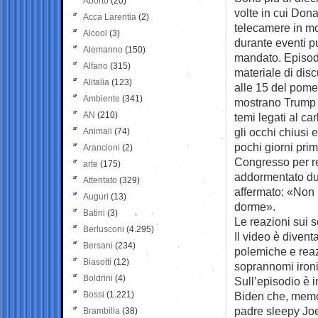
Aborto
(20)
volte in cui Dona
Acca Larentia
(2)
telecamere in m
Alcool
(3)
durante eventi pu
Alemanno
(150)
mandato. Episodi
Alfano
(315)
materiale di dis
Alitalia
(123)
alle 15 del pome
Ambiente
(341)
mostrano Trump s
AN
(210)
temi legati al ca
gli occhi chiusi 
Animali
(74)
pochi giorni prim
Arancioni
(2)
Congresso per r
arte
(175)
addormentato dura
Attentato
(329)
affermato: «Non l
Auguri
(13)
dorme».
Batini
(3)
Le reazioni sui s
Berlusconi
(4.295)
Il video è diven
Bersani
(234)
polemiche e reaz
Biasotti
(12)
soprannomi iron
Boldrini
(4)
Sull’episodio è i
Bossi
(1.221)
Biden che, memo
padre sleepy Joe
Brambilla
(38)