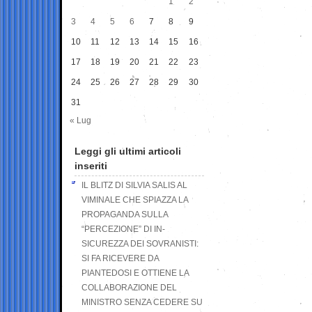
1
2
3
4
5
6
7
8
9
10
11
12
13
14
15
16
17
18
19
20
21
22
23
24
25
26
27
28
29
30
31
« Lug
Leggi gli ultimi articoli
inseriti
IL BLITZ DI SILVIA SALIS AL
VIMINALE CHE SPIAZZA LA
PROPAGANDA SULLA
“PERCEZIONE” DI IN-
SICUREZZA DEI SOVRANISTI:
SI FA RICEVERE DA
PIANTEDOSI E OTTIENE LA
COLLABORAZIONE DEL
MINISTRO SENZA CEDERE SU