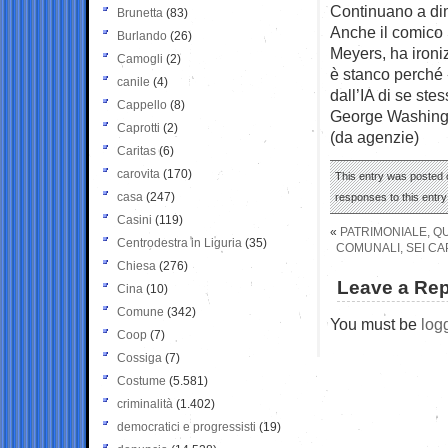
Continuano a dime
Brunetta
(83)
Anche il comico
Burlando
(26)
Meyers, ha ironiz
Camogli
(2)
è stanco perché 
canile
(4)
dall’IA di se st
Cappello
(8)
George Washing
Caprotti
(2)
(da agenzie)
Caritas
(6)
carovita
(170)
This entry was posted o
casa
(247)
responses to this entr
Casini
(119)
«
PATRIMONIALE, QU
Centrodestra in Liguria
(35)
COMUNALI, SEI CA
Chiesa
(276)
Leave a Rep
Cina
(10)
Comune
(342)
You must be
log
Coop
(7)
Cossiga
(7)
Costume
(5.581)
criminalità
(1.402)
democratici e progressisti
(19)