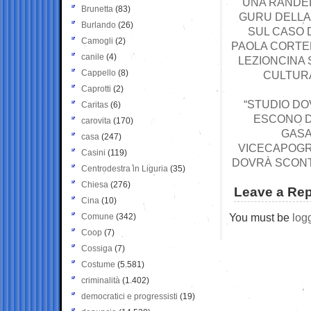
UNA RANDEL
Brunetta
(83)
GURU DELLA 
Burlando
(26)
SUL CASO D
Camogli
(2)
PAOLA CORTEL
canile
(4)
LEZIONCINA 
Cappello
(8)
CULTURA
Caprotti
(2)
“STUDIO DO
Caritas
(6)
ESCONO D
carovita
(170)
GASA
casa
(247)
VICECAPOGRU
Casini
(119)
DOVRÀ SCONTA
Centrodestra in Liguria
(35)
Chiesa
(276)
Leave a Rep
Cina
(10)
You must be
log
Comune
(342)
Coop
(7)
Cossiga
(7)
Costume
(5.581)
criminalità
(1.402)
democratici e progressisti
(19)