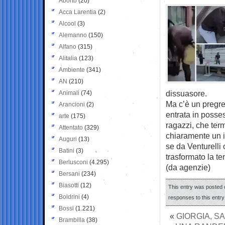
Aborto
(20)
Acca Larentia
(2)
Alcool
(3)
Alemanno
(150)
Alfano
(315)
Alitalia
(123)
Ambiente
(341)
AN
(210)
dissuasore.
Animali
(74)
Ma c’è un pregre
Arancioni
(2)
entrata in posse
arte
(175)
ragazzi, che term
Attentato
(329)
chiaramente un in
Auguri
(13)
se da Venturelli
Batini
(3)
trasformato la te
Berlusconi
(4.295)
(da agenzie)
Bersani
(234)
Biasotti
(12)
This entry was posted o
Boldrini
(4)
responses to this entr
Bossi
(1.221)
«
GIORGIA, S
Brambilla
(38)