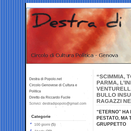
“SCIMMIA, 
Destra di Popolo.net
PARMA, L’I
Circolo Genovese di Cultura e
VENTURELLI
Politica
BULLO INSU
Diretto da Riccardo Fucile
RAGAZZI NE
Scrivici: destradipopolo@gmail.com
“ETERNO” HA 
Categorie
PESTATO, MA 
GRUPPETTO
100 giorni
(5)