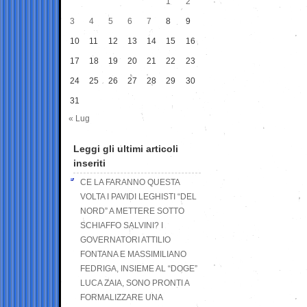
1
2
3
4
5
6
7
8
9
10
11
12
13
14
15
16
17
18
19
20
21
22
23
24
25
26
27
28
29
30
31
« Lug
Leggi gli ultimi articoli
inseriti
CE LA FARANNO QUESTA
VOLTA I PAVIDI LEGHISTI “DEL
NORD” A METTERE SOTTO
SCHIAFFO SALVINI? I
GOVERNATORI ATTILIO
FONTANA E MASSIMILIANO
FEDRIGA, INSIEME AL “DOGE”
LUCA ZAIA, SONO PRONTI A
FORMALIZZARE UNA