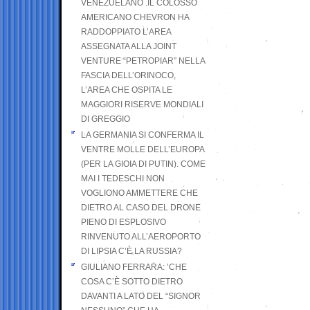
VENEZUELANO .IL COLOSSO
AMERICANO CHEVRON HA
RADDOPPIATO L’AREA
ASSEGNATA ALLA JOINT
VENTURE “PETROPIAR” NELLA
FASCIA DELL’ORINOCO,
L’AREA CHE OSPITA LE
MAGGIORI RISERVE MONDIALI
DI GREGGIO
LA GERMANIA SI CONFERMA IL
VENTRE MOLLE DELL’EUROPA
(PER LA GIOIA DI PUTIN). COME
MAI I TEDESCHI NON
VOGLIONO AMMETTERE CHE
DIETRO AL CASO DEL DRONE
PIENO DI ESPLOSIVO
RINVENUTO ALL’AEROPORTO
DI LIPSIA C’È LA RUSSIA?
GIULIANO FERRARA: ’CHE
COSA C’È SOTTO DIETRO
DAVANTI A LATO DEL “SIGNOR