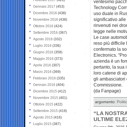
ventesimo pacche
Gennaio 2017
(453)
Technology Compa
uso duale in Rus
Dicembre 2016
(438)
significativo alle
Novembre 2016
(438)
rinvenuti nei dro
Ottobre 2016
(424)
legge nelle moti
Settembre 2016
(367)
Le case automobi
Agosto 2016
(332)
reso più difficil
Luglio 2016
(336)
confermato la s
Giugno 2016
(358)
Electronics. “P
Maggio 2016
(373)
azienda è un for
Aprile 2016
(307)
pertanto, la sua 
Marzo 2016
(369)
loro catene di a
Febbraio 2016
(335)
gli ambasciatori
Commissione.
Gennaio 2016
(404)
(da Fanpage)
Dicembre 2015
(412)
Novembre 2015
(401)
argomento:
Politi
Ottobre 2015
(422)
Settembre 2015
(419)
“LA NOSTRA
Agosto 2015
(416)
ULTIME ELE
Luglio 2015
(387)