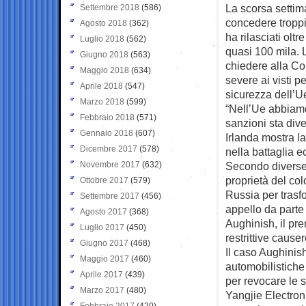
La scorsa settim
Settembre 2018
(586)
concedere troppi 
Agosto 2018
(362)
ha rilasciati oltr
Luglio 2018
(562)
quasi 100 mila. L
Giugno 2018
(563)
chiedere alla Com
Maggio 2018
(634)
severe ai visti 
Aprile 2018
(547)
sicurezza dell’U
Marzo 2018
(599)
“Nell’Ue abbiamo
Febbraio 2018
(571)
sanzioni sta div
Gennaio 2018
(607)
Irlanda mostra la
Dicembre 2017
(578)
nella battaglia 
Novembre 2017
(632)
Secondo diverse i
proprietà del co
Ottobre 2017
(579)
Russia per trasf
Settembre 2017
(456)
appello da parte
Agosto 2017
(368)
Aughinish, il pr
Luglio 2017
(450)
restrittive caus
Giugno 2017
(468)
Il caso Aughinish
Maggio 2017
(460)
automobilistich
Aprile 2017
(439)
per revocare le 
Marzo 2017
(480)
Yangjie Electroni
Febbraio 2017
(420)