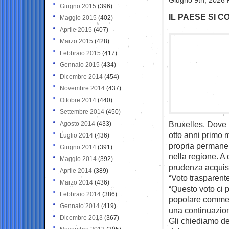
Giugno 9th, 2026 
Giugno 2015
(396)
IL PAESE SI 
Maggio 2015
(402)
Aprile 2015
(407)
Marzo 2015
(428)
Febbraio 2015
(417)
Gennaio 2015
(434)
Dicembre 2014
(454)
Novembre 2014
(437)
Ottobre 2014
(440)
Settembre 2014
(450)
Bruxelles. Dove 
Agosto 2014
(433)
otto anni primo m
Luglio 2014
(436)
propria permanen
Giugno 2014
(391)
nella regione. A 
Maggio 2014
(392)
prudenza acquisi
Aprile 2014
(389)
“Voto trasparent
Marzo 2014
(436)
“Questo voto ci p
Febbraio 2014
(386)
popolare comment
Gennaio 2014
(419)
una continuazion
Dicembre 2013
(367)
Gli chiediamo dei 