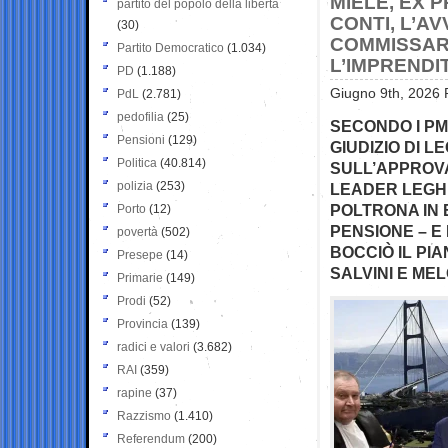
MIELE, EX 
partito del popolo della libertà
CONTI, L’
(30)
COMMISSARI
Partito Democratico
(1.034)
L’IMPRENDI
PD
(1.188)
Giugno 9th, 2026 
PdL
(2.781)
pedofilia
(25)
SECONDO I PM
Pensioni
(129)
GIUDIZIO DI L
Politica
(40.814)
SULL’APPROV
polizia
(253)
LEADER LEGH
POLTRONA IN 
Porto
(12)
PENSIONE – E
povertà
(502)
BOCCIÒ IL PI
Presepe
(14)
SALVINI E ME
Primarie
(149)
Prodi
(52)
Provincia
(139)
radici e valori
(3.682)
RAI
(359)
rapine
(37)
Razzismo
(1.410)
Referendum
(200)