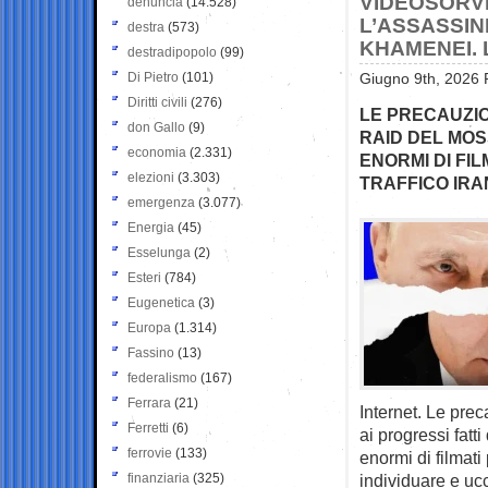
VIDEOSORV
denuncia
(14.528)
L’ASSASSIN
destra
(573)
KHAMENEI. 
destradipopolo
(99)
Di Pietro
(101)
Giugno 9th, 2026 
Diritti civili
(276)
LE PRECAUZIO
don Gallo
(9)
RAID DEL MOS
economia
(2.331)
ENORMI DI FI
elezioni
(3.303)
TRAFFICO IRA
emergenza
(3.077)
Energia
(45)
Esselunga
(2)
Esteri
(784)
Eugenetica
(3)
Europa
(1.314)
Fassino
(13)
federalismo
(167)
Ferrara
(21)
Internet. Le prec
Ferretti
(6)
ai progressi fatt
ferrovie
(133)
enormi di filmati
finanziaria
(325)
individuare e uc