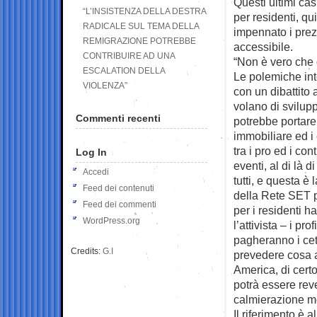
Questi ultimi ca
“L’INSISTENZA DELLA DESTRA
per residenti, q
RADICALE SUL TEMA DELLA
impennato i prez
REMIGRAZIONE POTREBBE
accessibile.
CONTRIBUIRE AD UNA
“Non è vero che q
ESCALATION DELLA
Le polemiche int
VIOLENZA”
con un dibattito 
volano di svilupp
Commenti recenti
potrebbe portare
immobiliare ed i
tra i pro ed i co
Log In
eventi, al di là 
Accedi
tutti, e questa 
Feed dei contenuti
della Rete SET per
Feed dei commenti
per i residenti h
WordPress.org
l’attivista – i pr
pagheranno i ceti 
Credits:
G.I
prevedere cosa a
America, di certo
potrà essere reve
calmierazione mol
Il riferimento è 