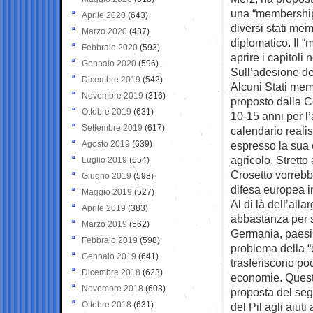
una “membership 
Aprile 2020
(643)
diversi stati mem
Marzo 2020
(437)
diplomatico. Il 
Febbraio 2020
(593)
aprire i capitoli
Gennaio 2020
(596)
Sull’adesione del
Dicembre 2019
(542)
Alcuni Stati memb
Novembre 2019
(316)
proposto dalla C
Ottobre 2019
(631)
10-15 anni per l’
Settembre 2019
(617)
calendario realis
Agosto 2019
(639)
espresso la sua c
agricolo. Stretto 
Luglio 2019
(654)
Crosetto vorrebb
Giugno 2019
(598)
difesa europea 
Maggio 2019
(527)
Al di là dell’all
Aprile 2019
(383)
abbastanza per so
Marzo 2019
(562)
Germania, paesi 
Febbraio 2019
(598)
problema della “
Gennaio 2019
(641)
trasferiscono poc
Dicembre 2018
(623)
economie. Questi
Novembre 2018
(603)
proposta del seg
Ottobre 2018
(631)
del Pil agli aiuti