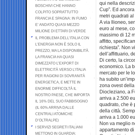
qui nella descriz
BOSCHIVI CHE HANNO
Cup”. Ed ancora 
COLPITO SOPRATTUTTO
metri quadrati al
FRANCIA E SPAGNA: IN FUMO
A via Ilioneo, se
E’ ANDATO QUASI MEZZO
euro al mese, co
MILIONE DI ETTARI DI VERDE
massimo di 12 me
IL PROBLEMA DELL’ITALIA CON
affitto, specific
L’ENERGIA NON È SOLO IL
richiesta”. Non 
PREZZO, MA LA DISPONIBILITÀ.
dell’affittuario,
LA FRANCIA HA QUASI
Di certo, la circo
DIMEZZATO L’EXPORT DI
economico. La bo
ELETTRICITÀ VERSO L’ITALIA
mercato per le lo
PER RAGIONI DI SOVRANITÀ
ha subito un’imp
ENERGETICA, E METTE IN
zona ovest della c
ENORME DIFFICOLTÀ IL
Diocleziano, a F
NOSTRO PAESE, CHE IMPORTA
arriva a 2.500 eu
IL 16% DEL SUO FABBISOGNO
quadrato, che è p
(IL 60% ARRIVA DALLE
della città. Semp
CENTRALI ATOMICHE
arriva a 1.000 e
D’OLTRALPE)
Non va meglio ne
I SERVIZI SEGRETI ITALIANI
appartamento di 1
METTONO IN GUARDIA: