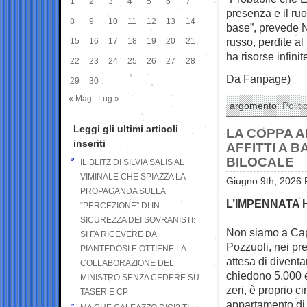
1
2
3
4
5
6
7
presenza e il ruo
8
9
10
11
12
13
14
base”, prevede Ni
russo, perdite al
15
16
17
18
19
20
21
ha risorse infin
22
23
24
25
26
27
28
Da Fanpage)
29
30
« Mag
Lug »
argomento:
Politi
Leggi gli ultimi articoli
LA COPPA A
inseriti
AFFITTI A B
BILOCALE
IL BLITZ DI SILVIA SALIS AL
VIMINALE CHE SPIAZZA LA
Giugno 9th, 2026 
PROPAGANDA SULLA
L’IMPENNATA 
“PERCEZIONE” DI IN-
SICUREZZA DEI SOVRANISTI:
Non siamo a Cap
SI FA RICEVERE DA
Pozzuoli, nei pr
PIANTEDOSI E OTTIENE LA
attesa di diventa
COLLABORAZIONE DEL
chiedono 5.000 e
MINISTRO SENZA CEDERE SU
zeri, è proprio 
TASER E CP
appartamento di 