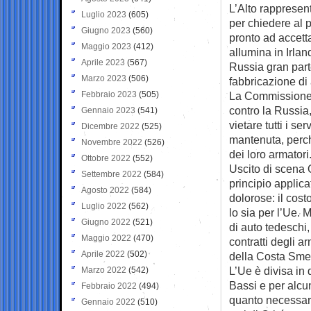
L’Alto rappresen
Luglio 2023
(605)
per chiedere al 
Giugno 2023
(560)
pronto ad accett
Maggio 2023
(412)
allumina in Irlan
Aprile 2023
(567)
Russia gran part
Marzo 2023
(506)
fabbricazione di 
Febbraio 2023
(505)
La Commissione s
contro la Russia
Gennaio 2023
(541)
vietare tutti i se
Dicembre 2022
(525)
mantenuta, perché
Novembre 2022
(526)
dei loro armatori
Ottobre 2022
(552)
Uscito di scena 
Settembre 2022
(584)
principio applica
Agosto 2022
(584)
dolorose: il cost
Luglio 2022
(562)
lo sia per l’Ue. 
Giugno 2022
(521)
di auto tedeschi,
Maggio 2022
(470)
contratti degli a
Aprile 2022
(502)
della Costa Smer
L’Ue è divisa in 
Marzo 2022
(542)
Bassi e per alcun
Febbraio 2022
(494)
quanto necessari
Gennaio 2022
(510)