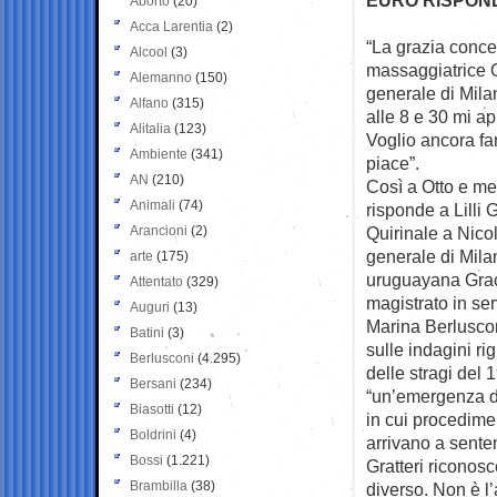
Aborto
(20)
Acca Larentia
(2)
“La grazia conce
Alcool
(3)
massaggiatrice
Alemanno
(150)
generale di Mil
Alfano
(315)
alle 8 e 30 mi a
Alitalia
(123)
Voglio ancora fa
Ambiente
(341)
piace”.
AN
(210)
Così a Otto e mez
Animali
(74)
risponde a Lilli
Arancioni
(2)
Quirinale a Nicol
generale di Mila
arte
(175)
uruguayana Gracie
Attentato
(329)
magistrato in ser
Auguri
(13)
Marina Berluscon
Batini
(3)
sulle indagini r
Berlusconi
(4.295)
delle stragi del 
Bersani
(234)
“un’emergenza del
Biasotti
(12)
in cui procedimen
Boldrini
(4)
arrivano a senten
Bossi
(1.221)
Gratteri riconos
Brambilla
(38)
diverso. Non è l’