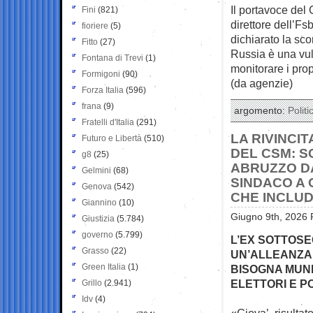
Il portavoce del
Fini
(821)
direttore dell’Fs
fioriere
(5)
dichiarato la sc
Fitto
(27)
Russia è una vuln
Fontana di Trevi
(1)
monitorare i prop
Formigoni
(90)
(da agenzie)
Forza Italia
(596)
frana
(9)
argomento:
Politi
Fratelli d'Italia
(291)
LA RIVINCIT
Futuro e Libertà
(510)
DEL CSM: S
g8
(25)
ABRUZZO D
Gelmini
(68)
SINDACO A 
Genova
(542)
CHE INCLUD
Giannino
(10)
Giugno 9th, 2026 
Giustizia
(5.784)
governo
(5.799)
L’EX SOTTOS
Grasso
(22)
UN’ALLEANZA 
Green Italia
(1)
BISOGNA MUNI
ELETTORI E P
Grillo
(2.941)
Idv
(4)
«Giova’, risulta