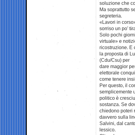
soluzione che co
Ma soprattutto 
segreteria.
«Lavori in corso
sorriso un po’ ti
Solo pochi giorn
virtuale» e noti
ricostruzione. E 
la proposta di Lu
(Cdu/Csu) per
dare maggior peso
elettorale conqui
come tenere ins
Per questo, il c
semplicemente un
politico è cresci
sostanza. Se dov
chiedono poteri r
davvero sulla lin
Salvini, dal can
lessico.