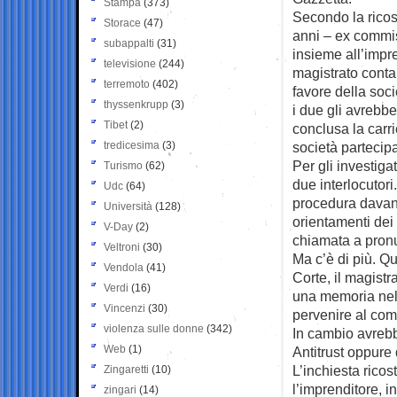
Stampa
(373)
Secondo la rico
Storace
(47)
anni – ex commis
subappalti
(31)
insieme all’impr
televisione
(244)
magistrato contab
terremoto
(402)
favore della soci
thyssenkrupp
(3)
i due gli avrebb
Tibet
(2)
conclusa la carri
tredicesima
(3)
società partecipa
Per gli investiga
Turismo
(62)
due interlocutor
Udc
(64)
procedura davanti
Università
(128)
orientamenti dei 
V-Day
(2)
chiamata a pronu
Veltroni
(30)
Ma c’è di più. Qu
Vendola
(41)
Corte, il magist
Verdi
(16)
una memoria nell
Vincenzi
(30)
pervenire al com
violenza sulle donne
(342)
In cambio avrebbe
Web
(1)
Antitrust oppure 
L’inchiesta ricos
Zingaretti
(10)
l’imprenditore, in
zingari
(14)