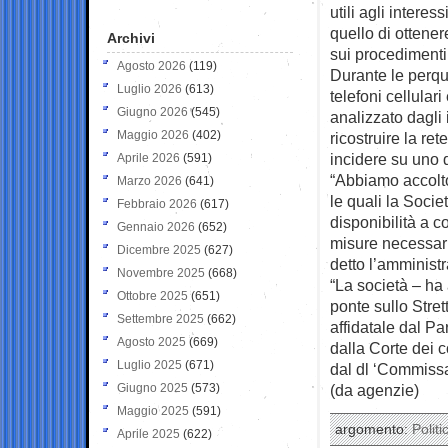
utili agli interes
quello di ottener
Archivi
sui procedimenti
Agosto 2026
(119)
Durante le perqu
Luglio 2026
(613)
telefoni cellular
Giugno 2026
(545)
analizzato dagli 
Maggio 2026
(402)
ricostruire la re
incidere su uno d
Aprile 2026
(591)
“Abbiamo accolto
Marzo 2026
(641)
le quali la Soci
Febbraio 2026
(617)
disponibilità a c
Gennaio 2026
(652)
misure necessarie
Dicembre 2025
(627)
detto l’amministr
Novembre 2025
(668)
“La società – ha
Ottobre 2025
(651)
ponte sullo Stre
Settembre 2025
(662)
affidatale dal Pa
Agosto 2025
(669)
dalla Corte dei c
Luglio 2025
(671)
dal dl ‘Commissa
Giugno 2025
(573)
(da agenzie)
Maggio 2025
(591)
argomento:
Politi
Aprile 2025
(622)