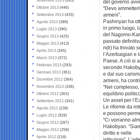
Novembre 2013
(395)
del governo avven
Ottobre 2013
(446)
“Devo ammetterlo:
armeni”.
Settembre 2013
(433)
Pashinyan ha otte
Agosto 2013
(389)
in primo luogo, l
Luglio 2013
(390)
del Nagorno-Kara
Giugno 2013
(425)
passato definiti
Maggio 2013
(413)
ndr) ha trovato s
Aprile 2013
(345)
l’Azerbaigian e l
Marzo 2013
(372)
Paese. A ciò si 
Febbraio 2013
(293)
secondo Hakobyan
Gennaio 2013
(361)
e dal suo carisma
Dicembre 2012
(364)
armeni, ha contri
“Nel complesso, 
Novembre 2012
(336)
equilibrio politic
Ottobre 2012
(363)
Un asset per l’E
Settembre 2012
(341)
Le riforme da in
Agosto 2012
(238)
e possono permet
Luglio 2012
(328)
“Ci vorranno alm
Giugno 2012
(287)
Hakobyan. “Siamo
Maggio 2012
(258)
diritto e nelle
Aprile 2012
(218)
istituzioni”. L’a