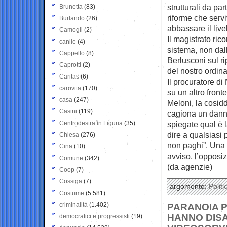
strutturali da pa
Brunetta
(83)
riforme che serv
Burlando
(26)
abbassare il live
Camogli
(2)
Il magistrato ri
canile
(4)
sistema, non dall
Cappello
(8)
Berlusconi sul ri
Caprotti
(2)
del nostro ordina
Caritas
(6)
Il procuratore d
carovita
(170)
su un altro front
casa
(247)
Meloni, la cosid
Casini
(119)
cagiona un danno
Centrodestra in Liguria
(35)
spiegate qual è l
dire a qualsiasi 
Chiesa
(276)
non paghi”. Una 
Cina
(10)
avviso, l’opposiz
Comune
(342)
(da agenzie)
Coop
(7)
Cossiga
(7)
argomento:
Politi
Costume
(5.581)
criminalità
(1.402)
PARANOIA PU
HANNO DISA
democratici e progressisti
(19)