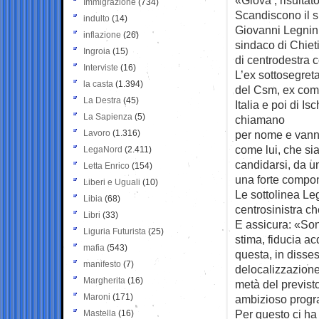
Immigrazione
(734)
Scandiscono il 
indulto
(14)
Giovanni Legnini
inflazione
(26)
sindaco di Chieti
Ingroia
(15)
di centrodestra c
Interviste
(16)
L’ex sottosegret
la casta
(1.394)
del Csm, ex comm
La Destra
(45)
Italia e poi di Isc
La Sapienza
(5)
chiamano
Lavoro
(1.316)
per nome e vanno
come lui, che sia
LegaNord
(2.411)
candidarsi, da un
Letta Enrico
(154)
una forte compon
Liberi e Uguali
(10)
Le sottolinea Leg
Libia
(68)
centrosinistra ch
Libri
(33)
E assicura: «Sono
Liguria Futurista
(25)
stima, fiducia ac
mafia
(543)
questa, in disses
manifesto
(7)
delocalizzazion
Margherita
(16)
metà del previsto
Maroni
(171)
ambizioso progra
Per questo ci ha 
Mastella
(16)