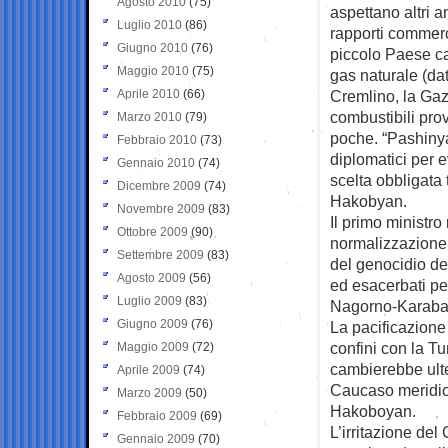
Agosto 2010
(75)
aspettano altri an
Luglio 2010
(86)
rapporti commerci
Giugno 2010
(76)
piccolo Paese ca
Maggio 2010
(75)
gas naturale (dat
Aprile 2010
(66)
Cremlino, la Gaz
combustibili pro
Marzo 2010
(79)
poche. “Pashinya
Febbraio 2010
(73)
diplomatici per 
Gennaio 2010
(74)
scelta obbligata
Dicembre 2009
(74)
Hakobyan.
Novembre 2009
(83)
Il primo ministro
Ottobre 2009
(90)
normalizzazione 
Settembre 2009
(83)
del genocidio de
Agosto 2009
(56)
ed esacerbati per
Luglio 2009
(83)
Nagorno-Karaba
Giugno 2009
(76)
La pacificazione
confini con la T
Maggio 2009
(72)
cambierebbe ulter
Aprile 2009
(74)
Caucaso meridion
Marzo 2009
(50)
Hakoboyan.
Febbraio 2009
(69)
L’irritazione del
Gennaio 2009
(70)