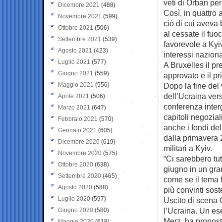
veti di Orbán per
Dicembre 2021
(488)
Così, in quattro 
Novembre 2021
(599)
ciò di cui aveva
Ottobre 2021
(506)
al cessate il fuo
Settembre 2021
(539)
favorevole a Kyiv
Agosto 2021
(423)
interessi naziona
Luglio 2021
(577)
A Bruxelles il pr
Giugno 2021
(559)
approvato e il pr
Maggio 2021
(556)
Dopo la fine del
dell’Ucraina vers
Aprile 2021
(506)
conferenza inter
Marzo 2021
(647)
capitoli negozia
Febbraio 2021
(570)
anche i fondi del
Gennaio 2021
(605)
dalla primavera 
Dicembre 2020
(619)
militari a Kyiv.
Novembre 2020
(575)
“Ci sarebbero tut
Ottobre 2020
(638)
giugno in un gr
Settembre 2020
(465)
come se il tema 
Agosto 2020
(588)
più convinti soste
Luglio 2020
(597)
Uscito di scena O
l’Ucraina. Un ese
Giugno 2020
(580)
Merz, ha propos
Maggio 2020
(618)