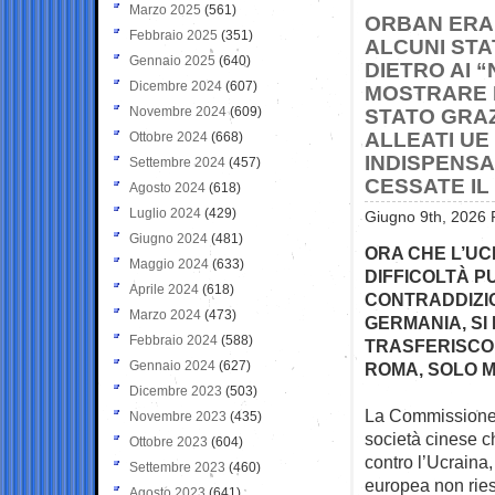
Marzo 2025
(561)
ORBAN ERA 
Febbraio 2025
(351)
ALCUNI STAT
Gennaio 2025
(640)
DIETRO AI 
Dicembre 2024
(607)
MOSTRARE L
Novembre 2024
(609)
STATO GRAZ
ALLEATI UE
Ottobre 2024
(668)
INDISPENSA
Settembre 2024
(457)
CESSATE IL
Agosto 2024
(618)
Luglio 2024
(429)
Giugno 9th, 2026 
Giugno 2024
(481)
ORA CHE L’UCR
Maggio 2024
(633)
DIFFICOLTÀ PU
Aprile 2024
(618)
CONTRADDIZION
Marzo 2024
(473)
GERMANIA, SI
Febbraio 2024
(588)
TRASFERISCON
Gennaio 2024
(627)
ROMA, SOLO M
Dicembre 2023
(503)
La Commissione 
Novembre 2023
(435)
società cinese
c
Ottobre 2023
(604)
contro l’Ucraina,
Settembre 2023
(460)
europea non riesce
Agosto 2023
(641)