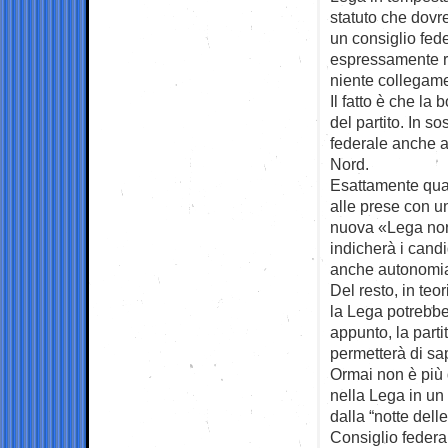
statuto che
dovre
un consiglio fed
espressamente ri
niente collegame
Il fatto è che la
del partito. In 
federale anche al
Nord.
Esattamente quan
alle prese con un
nuova «Lega nord
indicherà i candi
anche autonomia s
Del resto, in te
la Lega potrebbe 
appunto, la parti
permetterà di sa
Ormai non è più
nella Lega in un
dalla “notte dell
Consiglio federa