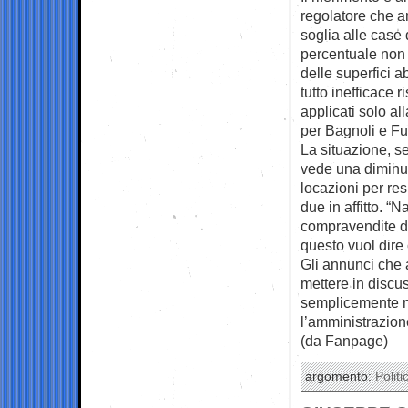
regolatore che a
soglia alle case
percentuale non è
delle superfici ab
tutto inefficace 
applicati solo al
per Bagnoli e Fuo
La situazione, s
vede una diminu
locazioni per res
due in affitto. “N
compravendite di
questo vuol dire
Gli annunci che 
mettere in discus
semplicemente n
l’amministrazion
(da Fanpage)
argomento:
Politi