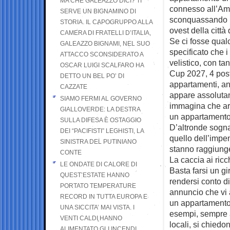
MA CHE GALEAZZO DICI? TI
connesso all’Am
SERVE UN BIGNAMINO DI
sconquassando il
STORIA. IL CAPOGRUPPO ALLA
ovest della città 
CAMERA DI FRATELLI D’ITALIA,
Se ci fosse qual
GALEAZZO BIGNAMI, NEL SUO
specificato che 
ATTACCO SCONSIDERATO A
velistico, con ta
OSCAR LUIGI SCALFARO HA
Cup 2027, 4 posti
DETTO UN BEL PO’ DI
appartamenti, anc
CAZZATE
appare assolutam
SIAMO FERMI AL GOVERNO
immagina che arr
GIALLOVERDE: LA DESTRA
un appartamento 
SULLA DIFESA È OSTAGGIO
D’altronde sogna
DEI “PACIFISTI” LEGHISTI, LA
quello dell’impen
SINISTRA DEL PUTINIANO
stanno raggiungen
CONTE
La caccia ai ricc
LE ONDATE DI CALORE DI
Basta farsi un gi
QUEST’ESTATE HANNO
rendersi conto d
PORTATO TEMPERATURE
annuncio che vi 
RECORD IN TUTTA EUROPA E
un appartamento i
UNA SICCITA’ MAI VISTA. I
esempi, sempre a
VENTI CALDI HANNO
locali, si chiedo
ALIMENTATO GLI INCENDI