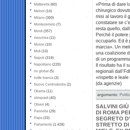
«Prima di dare la
Mattarella
(60)
chirurgico dovuto
Meloni
(14)
misi al lavoro i
Milano
(300)
constatare se c’e
Montezemolo
(7)
resta quello, dal
Monti
(357)
Perché il potere 
moschea
(11)
occuparlo. Ed è p
Musso
(10)
marcia». Un met
Muti
(10)
una coalizione d
Napoli
(319)
di un programma c
Napolitano
(220)
Il risultato ha il
regionali dall’Fd
no global
(5)
«rispetto e leale
notte bianca
(3)
(da agenzie)
Nuovo Centrodestra
(2)
Obama
(11)
argomento:
Politi
olimpiadi
(40)
Oliveri
(4)
SALVINI GI
Pannella
(29)
DI ROMA PE
SEGRETO D’
Papa
(33)
STRETTO DI
Parlamento
(1.428)