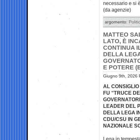
necessario e si è 
(da agenzie)
argomento:
Politi
MATTEO SALV
LATO, È IN
CONTINUA I
DELLA LEGA
GOVERNATO
E POTERE (
Giugno 9th, 2026 
AL CONSIGLIO
FU “TRUCE D
GOVERNATORE 
LEADER DEL P
DELLA LEGA I
CDU/CSU IN GE
NAZIONALE S
Lega in tempesta.