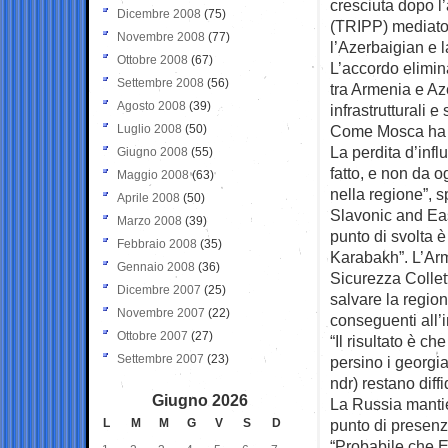
cresciuta dopo l
Dicembre 2008
(75)
(TRIPP) mediato d
Novembre 2008
(77)
l’Azerbaigian e 
Ottobre 2008
(67)
L’accordo elimina
Settembre 2008
(56)
tra Armenia e Az
Agosto 2008
(39)
infrastrutturali e
Luglio 2008
(50)
Come Mosca ha p
La perdita d’inf
Giugno 2008
(55)
fatto, e non da 
Maggio 2008
(63)
nella regione”, 
Aprile 2008
(50)
Slavonic and Eas
Marzo 2008
(39)
punto di svolta è
Febbraio 2008
(35)
Karabakh”. L’Arm
Gennaio 2008
(36)
Sicurezza Collet
Dicembre 2007
(25)
salvare la region
Novembre 2007
(22)
conseguenti all’i
Ottobre 2007
(27)
“Il risultato è c
Settembre 2007
(23)
persino i georgia
ndr) restano diff
Giugno 2026
La Russia manti
L
M
M
G
V
S
D
punto di presenz
“Probabile che E