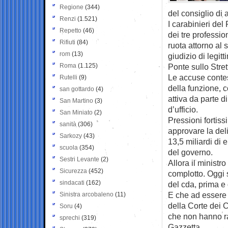
Regione
(344)
del consiglio di
Renzi
(1.521)
I carabinieri del
Repetto
(46)
dei tre professio
Rifiuti
(84)
ruota attorno al 
rom
(13)
giudizio di legit
Roma
(1.125)
Ponte sullo Stret
Le accuse contest
Rutelli
(9)
della funzione, c
san gottardo
(4)
attiva da parte di
San Martino
(3)
d’ufficio.
San Miniato
(2)
Pressioni fortiss
sanità
(306)
approvare la deli
Sarkozy
(43)
13,5 miliardi di 
scuola
(354)
del governo.
Sestri Levante
(2)
Allora il ministr
Sicurezza
(452)
complotto. Oggi 
sindacati
(162)
del cda, prima e 
E che ad essere 
Sinistra arcobaleno
(11)
della Corte dei 
Soru
(4)
che non hanno rag
sprechi
(319)
Gazzetta.