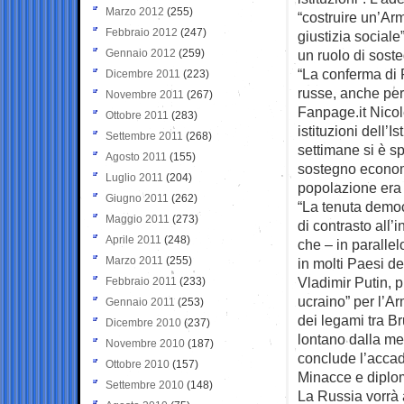
Marzo 2012
(255)
“costruire un’Arm
Febbraio 2012
(247)
giustizia social
Gennaio 2012
(259)
un ruolo di sost
“La conferma di 
Dicembre 2011
(223)
russe, anche per
Novembre 2011
(267)
Fanpage.it Nicol
Ottobre 2011
(283)
istituzioni dell’I
Settembre 2011
(268)
settimane si è sp
Agosto 2011
(155)
sostegno economi
Luglio 2011
(204)
popolazione era 
Giugno 2011
(262)
“La tenuta democ
Maggio 2011
(273)
di contrasto all’
Aprile 2011
(248)
che – in parallel
Marzo 2011
(255)
in molti Paesi de
Vladimir Putin, 
Febbraio 2011
(233)
ucraino” per l’A
Gennaio 2011
(253)
dei legami tra B
Dicembre 2010
(237)
lontano dalla me
Novembre 2010
(187)
conclude l’accad
Ottobre 2010
(157)
Minacce e diplo
Settembre 2010
(148)
La Russia vorrà 