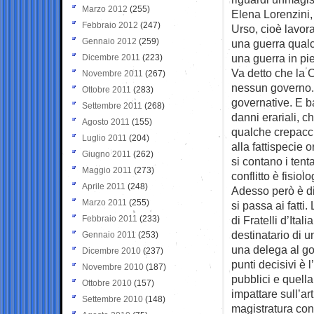
Marzo 2012
(255)
Elena Lorenzini,
Febbraio 2012
(247)
Urso, cioè lavor
Gennaio 2012
(259)
una guerra qualc
una guerra in pi
Dicembre 2011
(223)
Va detto che la 
Novembre 2011
(267)
nessun governo.
Ottobre 2011
(283)
governative. E b
Settembre 2011
(268)
danni erariali, c
Agosto 2011
(155)
qualche crepacci
Luglio 2011
(204)
alla fattispecie 
Giugno 2011
(262)
si contano i tenta
Maggio 2011
(273)
conflitto è fisiolo
Aprile 2011
(248)
Adesso però è di
Marzo 2011
(255)
si passa ai fatti
Febbraio 2011
(233)
di Fratelli d’Ital
destinatario di 
Gennaio 2011
(253)
una delega al go
Dicembre 2010
(237)
punti decisivi è l
Novembre 2010
(187)
pubblici e quella
Ottobre 2010
(157)
impattare sull’ar
Settembre 2010
(148)
magistratura cont