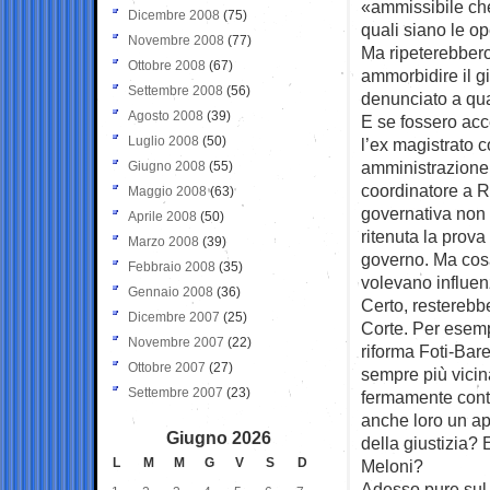
«ammissibile che
Dicembre 2008
(75)
quali siano le o
Novembre 2008
(77)
Ma ripeterebbero 
Ottobre 2008
(67)
ammorbidire il g
Settembre 2008
(56)
denunciato a qua
Agosto 2008
(39)
E se fossero acce
Luglio 2008
(50)
l’ex magistrato 
amministrazione
Giugno 2008
(55)
coordinatore a Re
Maggio 2008
(63)
governativa non 
Aprile 2008
(50)
ritenuta la prova
Marzo 2008
(39)
governo. Ma cosa
Febbraio 2008
(35)
volevano influen
Gennaio 2008
(36)
Certo, resterebbe
Dicembre 2007
(25)
Corte. Per esemp
Novembre 2007
(22)
riforma Foti-Bare
Ottobre 2007
(27)
sempre più vicin
Settembre 2007
(23)
fermamente contr
anche loro un ap
Giugno 2026
della giustizia? 
L
M
M
G
V
S
D
Meloni?
Adesso pure sul 