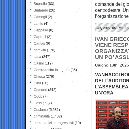
domande dei giorn
Brunetta
(83)
centrodestra, U
Burlando
(26)
l’organizzazione
Camogli
(2)
canile
(4)
argomento:
Politi
Cappello
(8)
Caprotti
(2)
IVAN GRIECO
Caritas
(6)
VIENE RESP
carovita
(170)
ORGANIZZAT
UN PO’ ASS
casa
(247)
Casini
(119)
Giugno 13th, 2026
Centrodestra in Liguria
(35)
VANNACCI NO
Chiesa
(276)
DELL’AUDITOR
Cina
(10)
L’ASSEMBLEA 
Comune
(342)
UN’ORA
Coop
(7)
Cossiga
(7)
Costume
(5.581)
criminalità
(1.402)
democratici e progressisti
(19)