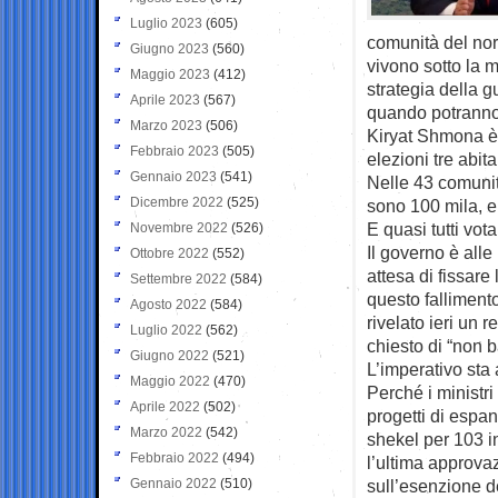
Luglio 2023
(605)
comunità del nor
Giugno 2023
(560)
vivono sotto la m
Maggio 2023
(412)
strategia della 
Aprile 2023
(567)
quando potranno
Marzo 2023
(506)
Kiryat Shmona è 
Febbraio 2023
(505)
elezioni tre abit
Gennaio 2023
(541)
Nelle 43 comunità
Dicembre 2022
(525)
sono 100 mila, e d
E quasi tutti vo
Novembre 2022
(526)
Il governo è alle
Ottobre 2022
(552)
attesa di fissare
Settembre 2022
(584)
questo fallimento
Agosto 2022
(584)
rivelato ieri un 
Luglio 2022
(562)
chiesto di “non b
Giugno 2022
(521)
L’imperativo sta
Maggio 2022
(470)
Perché i ministri
Aprile 2022
(502)
progetti di espa
Marzo 2022
(542)
shekel per 103 
Febbraio 2022
(494)
l’ultima approvaz
Gennaio 2022
(510)
sull’esenzione de