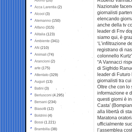
Aborto
(20)
Nazionale face
Acca Larentia
(2)
giornalisti parte
Alcool
(3)
elencando giornal
Alemanno
(150)
anche della tv c
Alfano
(315)
leader di Fnv do
Alitalia
(123)
siamo qui, è graz
Ambiente
(341)
‘L’infiltrazione d
AN
(210)
registrano di nasc
Animali
(74)
colonnello Kurtz’
Arancioni
(2)
“A Vannacci risp
di Sigfrido Ranuc
arte
(175)
leader di Futuro
Attentato
(329)
giornalisti tra cu
Auguri
(13)
Oltre che con lo 
Batini
(3)
informazione e d
Berlusconi
(4.295)
questi giorni è in 
Bersani
(234)
Casta’ (Bompiani)
Biasotti
(12)
alla libertà di s
Boldrini
(4)
Maratona oratori
Bossi
(1.221)
ufficialmente suo
Brambilla
(38)
l’assemblea costi