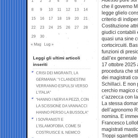
1
2
3
4
5
6
7
che il governo M
8
9
10
11
12
13
14
legge glielo con
15
16
17
18
19
20
21
criterio di indip
Costituzione att
22
23
24
25
26
27
28
giudici contabili
29
30
quasi una sine cu
« Mag
Lug »
cortocircuiti. Ba
funzioni di pres
dall’ex generale 
Leggi gli ultimi articoli
17 ottobre 2025 a
inseriti
procedura che st
CRISI DEI MIGRANTI, LA
dei magistrati c
GERMANIA: “I CLANDESTINI
Schillaci. E non
VERRANNO ESPULSI VERSO
cerchio magico d
L’ITALIA”
c’azzecca con la
“HANNO I NERVI A PEZZI, CON
La stessa domand
LA SCISSIONE DA VANNACCI
dell’agronomo Ra
HANNO PERSO LA BUSSOLA”
nomina. E immed
I SOVRANISTI E
Francesco Lollob
L’ISLAMOFOBIA, COME SI
magistrati masti
COSTRUISCE IL NEMICO
Troppi sgambetti.