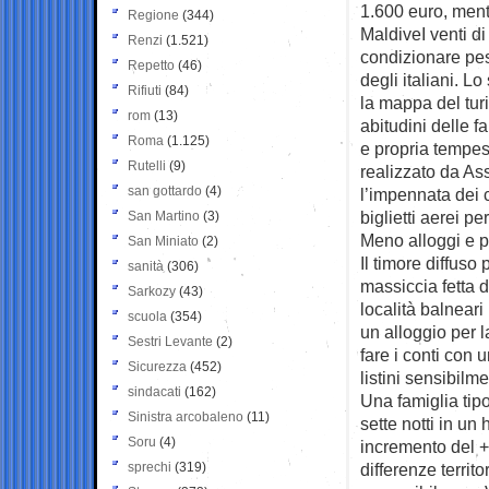
1.600 euro, mentr
Regione
(344)
MaldiveI venti di
Renzi
(1.521)
condizionare pe
Repetto
(46)
degli italiani. L
Rifiuti
(84)
la mappa del tur
rom
(13)
abitudini delle f
Roma
(1.125)
e propria tempest
Rutelli
(9)
realizzato da As
san gottardo
(4)
l’impennata dei c
biglietti aerei pe
San Martino
(3)
Meno alloggi e p
San Miniato
(2)
Il timore diffuso
sanità
(306)
massiccia fetta d
Sarkozy
(43)
località balneari
scuola
(354)
un alloggio per 
Sestri Levante
(2)
fare i conti con 
Sicurezza
(452)
listini sensibilm
sindacati
(162)
Una famiglia tip
Sinistra arcobaleno
(11)
sette notti in un
Soru
(4)
incremento del +
sprechi
(319)
differenze territ