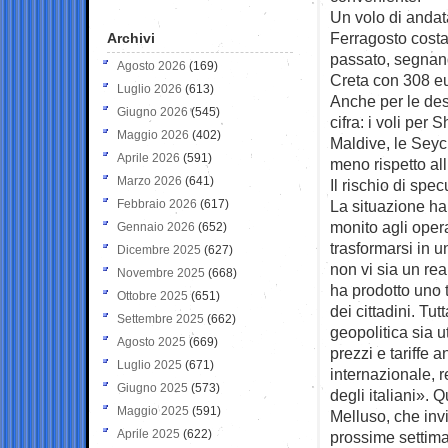
Un volo di andata
Ferragosto costa
Archivi
passato, segnan
Agosto 2026
(169)
Creta con 308 eu
Luglio 2026
(613)
Anche per le des
Giugno 2026
(545)
cifra: i voli per
Maggio 2026
(402)
Maldive, le Seyc
Aprile 2026
(591)
meno rispetto all
Marzo 2026
(641)
Il rischio di spe
Febbraio 2026
(617)
La situazione ha
monito agli opera
Gennaio 2026
(652)
trasformarsi in u
Dicembre 2025
(627)
non vi sia un rea
Novembre 2025
(668)
ha prodotto uno 
Ottobre 2025
(651)
dei cittadini. Tut
Settembre 2025
(662)
geopolitica sia ut
Agosto 2025
(669)
prezzi e tariffe
Luglio 2025
(671)
internazionale, 
Giugno 2025
(573)
degli italiani». 
Maggio 2025
(591)
Melluso, che inv
Aprile 2025
(622)
prossime settiman