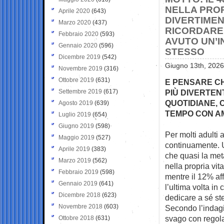
NELLA PROP
Aprile 2020
(643)
DIVERTIMEN
Marzo 2020
(437)
RICORDARE 
Febbraio 2020
(593)
AVUTO UN’I
Gennaio 2020
(596)
STESSO
Dicembre 2019
(542)
Giugno 13th, 2026
Novembre 2019
(316)
Ottobre 2019
(631)
E PENSARE CH
Settembre 2019
(617)
PIÙ DIVERTEN
QUOTIDIANE, 
Agosto 2019
(639)
TEMPO CON AMI
Luglio 2019
(654)
Giugno 2019
(598)
Per molti adulti
Maggio 2019
(527)
continuamente. 
Aprile 2019
(383)
che quasi la metà
Marzo 2019
(562)
nella propria vit
Febbraio 2019
(598)
mentre il 12% a
Gennaio 2019
(641)
l’ultima volta in
Dicembre 2018
(623)
dedicare a sé st
Novembre 2018
(603)
Secondo l’indagin
svago con regolari
Ottobre 2018
(631)