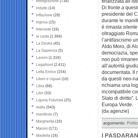
finalizzata all’is
Immigrazione
(734)
Di fronte a ques
indulto
(14)
presidente del C
inflazione
(26)
durante le manif
Ingroia
(15)
è rimasta silente
Interviste
(16)
oltraggiato Roma
la casta
(1.394)
l’antifascismo un
La Destra
(45)
Aldo Moro, di Alc
La Sapienza
(5)
democrazia, spess
Lavoro
(1.316)
non può rimaner
LegaNord
(2.411)
all’autorità giud
documentata. Il n
Letta Enrico
(154)
da questi neo-na
Liberi e Uguali
(10)
richiama una log
Libia
(68)
incompatibile con
Libri
(33)
Stato di diritto”
Liguria Futurista
(25)
Europa Verde.
mafia
(543)
(da agenzie)
manifesto
(7)
Margherita
(16)
argomento:
Politi
Maroni
(171)
I PASDARAN
Mastella
(16)