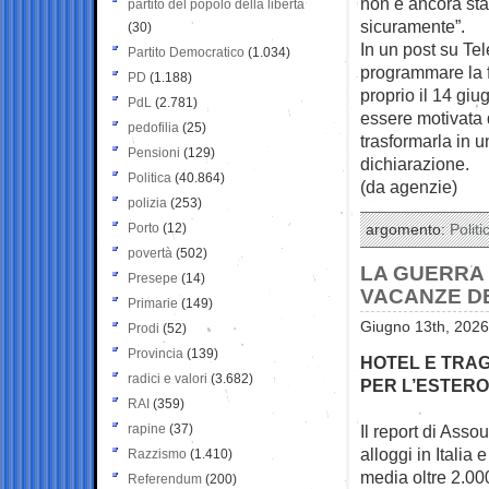
non è ancora sta
partito del popolo della libertà
sicuramente”.
(30)
In un post su Te
Partito Democratico
(1.034)
programmare la f
PD
(1.188)
proprio il 14 giu
PdL
(2.781)
essere motivata 
pedofilia
(25)
trasformarla in u
Pensioni
(129)
dichiarazione.
Politica
(40.864)
(da agenzie)
polizia
(253)
Porto
(12)
argomento:
Politi
povertà
(502)
LA GUERRA 
Presepe
(14)
VACANZE DE
Primarie
(149)
Giugno 13th, 2026
Prodi
(52)
Provincia
(139)
HOTEL E TRAG
radici e valori
(3.682)
PER L’ESTERO
RAI
(359)
rapine
(37)
Il report di Asso
alloggi in
Italia 
Razzismo
(1.410)
media oltre 2.00
Referendum
(200)