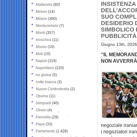
INSISTENZA
Mattarella
(60)
DELL’ACCOR
Meloni
(14)
SUO COMPL
Milano
(300)
DESIDERIO 
Montezemolo
(7)
SIMBOLICO 
Monti
(357)
PUBBLICIT
moschea
(11)
Giugno 13th, 2026
Musso
(10)
Muti
(10)
“IL MEMORAND
NON AVVERRÀ
Napoli
(319)
Napolitano
(220)
no global
(5)
notte bianca
(3)
Nuovo Centrodestra
(2)
Obama
(11)
olimpiadi
(40)
Oliveri
(4)
Pannella
(29)
Papa
(33)
negoziale irania
i negoziatori ir
Parlamento
(1.428)