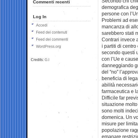
Secondo chi chied
Commenti recenti
demografica degli
persone con l’Un
Log In
Problemi ad esem
Accedi
mancanza di allog
Feed dei contenuti
sarebbero stati 
Contrari invece 
Feed dei commenti
i partiti di centr
WordPress.org
secondo questi u
con l’Ue e cause
Credits:
G.I
danneggiando gr
del “no” l’appro
beneficia di leg
abilità necessarie
farmaceutica e l
Difficile far pre
situazione molto
sono molti indeci
domenica. Un vot
misure per limita
popolazione ragg
emanare restrizi