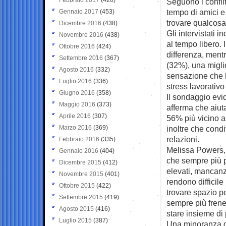
Seguono i conflit
tempo di amici e 
Gennaio 2017
(453)
trovare qualcosa
Dicembre 2016
(438)
Gli intervistati 
Novembre 2016
(438)
al tempo libero.
Ottobre 2016
(424)
differenza, mentr
Settembre 2016
(367)
(32%), una migli
Agosto 2016
(332)
sensazione che l
Luglio 2016
(336)
stress lavorativo
Giugno 2016
(358)
Il sondaggio evide
Maggio 2016
(373)
afferma che aiuta 
Aprile 2016
(307)
56% più vicino a
Marzo 2016
(369)
inoltre che condi
relazioni.
Febbraio 2016
(335)
Melissa Powers, 
Gennaio 2016
(404)
che sempre più p
Dicembre 2015
(412)
elevati, mancanz
Novembre 2015
(401)
rendono difficile
Ottobre 2015
(422)
trovare spazio p
Settembre 2015
(419)
sempre più frenet
Agosto 2015
(416)
stare insieme di
Luglio 2015
(387)
Una minoranza de