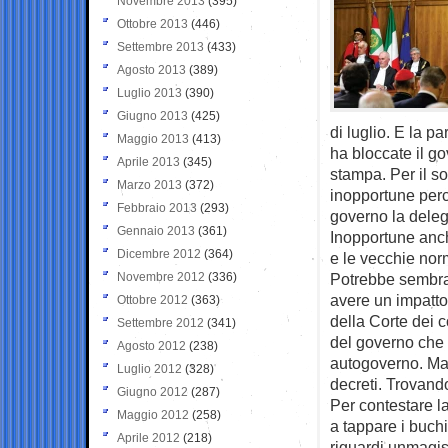
Novembre 2013
(395)
Ottobre 2013
(446)
Settembre 2013
(433)
Agosto 2013
(389)
Luglio 2013
(390)
Giugno 2013
(425)
di luglio. E la p
Maggio 2013
(413)
ha bloccate il go
Aprile 2013
(345)
stampa. Per il s
Marzo 2013
(372)
inopportune perc
Febbraio 2013
(293)
governo la delega
Gennaio 2013
(361)
Inopportune anch
Dicembre 2012
(364)
e le vecchie norm
Novembre 2012
(336)
Potrebbe sembrar
avere un impatto
Ottobre 2012
(363)
della Corte dei c
Settembre 2012
(341)
del governo che 
Agosto 2012
(238)
autogoverno. Ma 
Luglio 2012
(328)
decreti. Trovand
Giugno 2012
(287)
Per contestare la
Maggio 2012
(258)
a tappare i buch
Aprile 2012
(218)
riguardi unmagist