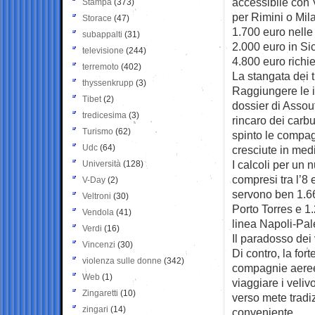
accessibile con 
Stampa
(373)
per Rimini o Mil
Storace
(47)
1.700 euro nelle
subappalti
(31)
2.000 euro in Sic
televisione
(244)
4.800 euro richi
terremoto
(402)
La stangata dei 
thyssenkrupp
(3)
Raggiungere le is
Tibet
(2)
dossier di Assout
tredicesima
(3)
rincaro dei carbu
Turismo
(62)
spinto le compagn
Udc
(64)
cresciute in med
I calcoli per un 
Università
(128)
compresi tra l’8 
V-Day
(2)
servono ben 1.6
Veltroni
(30)
Porto Torres e 1
Vendola
(41)
linea Napoli-Pal
Verdi
(16)
Il paradosso dei 
Vincenzi
(30)
Di contro, la for
violenza sulle donne
(342)
compagnie aeree a
Web
(1)
viaggiare i veliv
Zingaretti
(10)
verso mete tradi
zingari
(14)
conveniente.