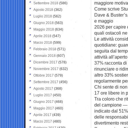
maggiore motivaz
Settembre 2018
(586)
Come scrive Stud
Agosto 2018
(362)
Dave & Buster’s, 
Luglio 2018
(562)
e maggio
Giugno 2018
(563)
2026 per capire 
Maggio 2018
(634)
quali ostacoli ne
Aprile 2018
(547)
Le attività consi
Marzo 2018
(599)
quotidiane: guard
Febbraio 2018
(571)
seguita dal temp
Gennaio 2018
(607)
attività all’aper
Dicembre 2017
(578)
37% racconta di 
rinunciare o rid
Novembre 2017
(632)
altro 33% sostien
Ottobre 2017
(579)
regolarmente per
Settembre 2017
(456)
Chi sente di non 
Agosto 2017
(368)
17 ore libere in 
Luglio 2017
(450)
Tra coloro che rit
Giugno 2017
(468)
del campione — le
Maggio 2017
(460)
indicato dal 51%
Aprile 2017
(439)
delle responsabil
Marzo 2017
(480)
divertimento rest
Febbraio 2017
(420)