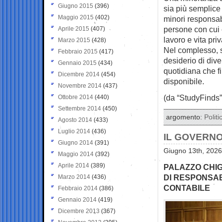
Giugno 2015
(396)
sia più semplice 
Maggio 2015
(402)
minori responsab
persone con cui c
Aprile 2015
(407)
lavoro e vita priv
Marzo 2015
(428)
Nel complesso, 
Febbraio 2015
(417)
desiderio di dive
Gennaio 2015
(434)
quotidiana che f
Dicembre 2014
(454)
disponibile.
Novembre 2014
(437)
(da “StudyFinds”
Ottobre 2014
(440)
Settembre 2014
(450)
argomento:
Politi
Agosto 2014
(433)
Luglio 2014
(436)
IL GOVERNO
Giugno 2014
(391)
Giugno 13th, 2026
Maggio 2014
(392)
Aprile 2014
(389)
PALAZZO CHIG
DI RESPONSAB
Marzo 2014
(436)
CONTABILE
Febbraio 2014
(386)
Gennaio 2014
(419)
Dicembre 2013
(367)