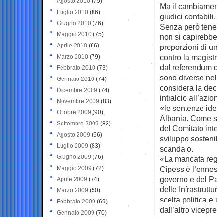
Agosto 2010
(75)
Ma il cambiament
Luglio 2010
(86)
giudici contabili.
Giugno 2010
(76)
Senza però tener
Maggio 2010
(75)
non si capirebbe 
Aprile 2010
(66)
proporzioni di u
contro la magistr
Marzo 2010
(79)
dal referendum d
Febbraio 2010
(73)
sono diverse nel
Gennaio 2010
(74)
considera la dec
Dicembre 2009
(74)
intralcio all’azi
Novembre 2009
(83)
«le sentenze ideo
Ottobre 2009
(90)
Albania. Come su
Settembre 2009
(83)
del Comitato int
Agosto 2009
(56)
sviluppo sostenib
Luglio 2009
(83)
scandalo.
Giugno 2009
(76)
«La mancata regi
Maggio 2009
(72)
Cipess è l’ennesi
governo e del Pa
Aprile 2009
(74)
delle Infrastrutt
Marzo 2009
(50)
scelta politica 
Febbraio 2009
(69)
dall’altro vicepr
Gennaio 2009
(70)