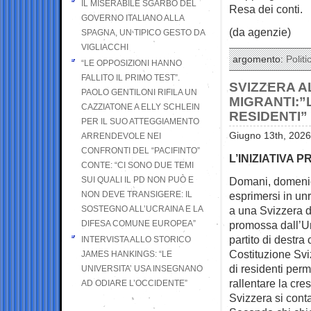
IL MISERABILE SGARBO DEL
Resa dei conti.
GOVERNO ITALIANO ALLA
(da agenzie)
SPAGNA, UN TIPICO GESTO DA
VIGLIACCHI
argomento:
Politi
“LE OPPOSIZIONI HANNO
FALLITO IL PRIMO TEST”.
SVIZZERA A
PAOLO GENTILONI RIFILA UN
MIGRANTI:”L
CAZZIATONE A ELLY SCHLEIN
RESIDENTI”
PER IL SUO ATTEGGIAMENTO
Giugno 13th, 2026
ARRENDEVOLE NEI
CONFRONTI DEL “PACIFINTO”
L’INIZIATIVA
CONTE: “CI SONO DUE TEMI
SUI QUALI IL PD NON PUÒ E
Domani, domenica
NON DEVE TRANSIGERE: IL
esprimersi in
unr
SOSTEGNO ALL’UCRAINA E LA
a una Svizzera da
DIFESA COMUNE EUROPEA”
promossa dall’U
partito di destra
INTERVISTA ALLO STORICO
Costituzione Svi
JAMES HANKINGS: “LE
di residenti per
UNIVERSITA’ USA INSEGNANO
rallentare la cre
AD ODIARE L’OCCIDENTE”
Svizzera si conta