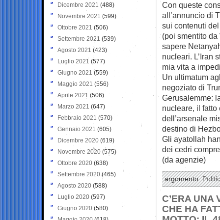
Con queste consid
Dicembre 2021
(488)
all’annuncio di T
Novembre 2021
(599)
sui contenuti de
Ottobre 2021
(506)
(poi smentito da
Settembre 2021
(539)
sapere Netanyahu,
Agosto 2021
(423)
nucleari. L’Iran 
Luglio 2021
(577)
mia vita a imped
Giugno 2021
(559)
Un ultimatum agli
Maggio 2021
(556)
negoziato di Trum
Aprile 2021
(506)
Gerusalemme: la 
Marzo 2021
(647)
nucleare, il fatt
dell’arsenale miss
Febbraio 2021
(570)
destino di Hezbo
Gennaio 2021
(605)
Gli ayatollah ha
Dicembre 2020
(619)
dei cedri compre
Novembre 2020
(575)
(da agenzie)
Ottobre 2020
(638)
Settembre 2020
(465)
argomento:
Politi
Agosto 2020
(588)
Luglio 2020
(597)
C’ERA UNA 
CHE HA FAT
Giugno 2020
(580)
MOTTO: IL 
Maggio 2020
(618)