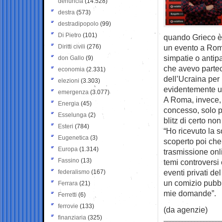
denuncia
(14.528)
destra
(573)
destradipopolo
(99)
Di Pietro
(101)
quando Grieco è s
Diritti civili
(276)
un evento a Roma.
simpatie o antipa
don Gallo
(9)
che avevo partec
economia
(2.331)
dell’Ucraina per
elezioni
(3.303)
evidentemente un
emergenza
(3.077)
A Roma, invece, 
Energia
(45)
concesso, solo p
Esselunga
(2)
blitz di certo no
Esteri
(784)
“Ho ricevuto la s
Eugenetica
(3)
scoperto poi che
Europa
(1.314)
trasmissione onl
Fassino
(13)
temi controversi
eventi privati de
federalismo
(167)
un comizio pubbl
Ferrara
(21)
mie domande”.
Ferretti
(6)
ferrovie
(133)
(da agenzie)
finanziaria
(325)