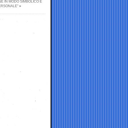
NE IN MODO SIMBOLICO E
ERSONALE”
»