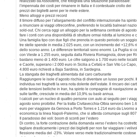
realizzato da Assoutenti, che fotografa una situazione paradossale:
l’impennata dei costi per rimanere in Italia e il contestuale crollo dei
prezzi dei biglietti aerei per le mete estere.
Meno alloggi e prezzi record
Il timore diffuso per l’allargamento del conflitto internazionale ha spinto
a rinunciare ai viaggi oltreconfine, preferendo le località balneari nazio
sold-out. Chi cerca oggi un alloggio per la settimana centrale di agost
fare i conti con una disponibilità di strutture ormai ridotta al lumicino e 
Una famiglia tipo con due figli che prenota in questo periodo un soggiorn
tre stelle spende in media 2.025 euro, con un incremento del +12,6% ri
dello scorso anno. Le differenze territoriali sono enormi. La Puglia si 
con Vieste a 1.255 euro, seguita dalla Riviera Romagnola, dove per Ri
bastano meno di 1.400 euro. Le cifre salgono a 1.700 euro nelle local
e Caorle, superano i 2.000 euro in Sicilia a Cefalù e San Vito Lo Capo, f
4.800 euro richiesti a Baja Sardinia, in Sardegna.
La stangata dei traghetti alimentata dal caro carburante
Raggiungere le isole d’agosto rischia di diventare un lusso per pochi. I
individua nei traghetti la vera nota dolente dell’estate. Il rincaro dei c
delle tensioni belliche in Iran, ha spinto le compagnie di navigazione a
sulle tariffe, cresciute in media del 10,9% su base annua.
I calcoli per un nucleo di quattro persone con auto al seguito per i viaggi
agosto sono proibitivi. Per la tratta Civitavecchia-Olbia servono ben 1
euro per viaggiare da Genova a Porto Torres e 1.214 euro da Livorno 
economica la linea Napoli-Palermo, che si attesta comunque sugli 807
Il paradosso dei voli: boom di sconti per l’estero
Di contro, la forte contrazione della domanda verso l’estero ha costret
tagliare drasticamente i prezzi dei biglietti per non far viaggiare i velivo
flessione media del -23%. Volare verso mete tradizionalmente costose 