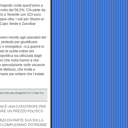
erragosto costa quest’anno a
crollo del 56,5%. Chi parte da
) o Tenerife con 323 euro.
ia cifra: i voli per Sharm el-
s, Capo Verde e Zanzibar
vero monito agli operatori del
 pretesto per giustificare
co o energetico. «La guerra in
do le scelte estive dei
opolitica sia utilizzata dagli
 voci che nulla hanno a che
ia speculazione sulle vacanze
le Melluso, che invita a
mane per evitare che l’estate
es to this entry through the
RSS 2.0
feed. You
AN È UNA CATASTROFE PER
GARE UN PREZZO POLITICO
ENZA DA PARTE SUA SULLA
UO COMPLEANNO. POTREBBE