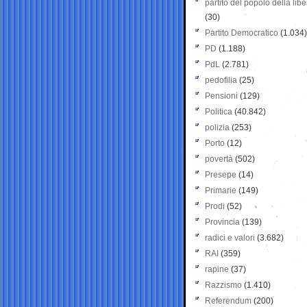
partito del popolo della libe
(30)
Partito Democratico
(1.034)
PD
(1.188)
PdL
(2.781)
pedofilia
(25)
Pensioni
(129)
Politica
(40.842)
polizia
(253)
Porto
(12)
povertà
(502)
Presepe
(14)
Primarie
(149)
Prodi
(52)
Provincia
(139)
radici e valori
(3.682)
RAI
(359)
rapine
(37)
Razzismo
(1.410)
Referendum
(200)