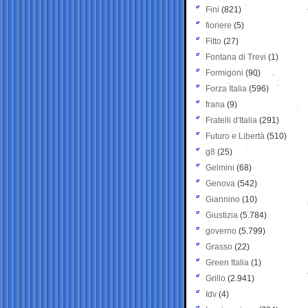
Fini
(821)
fioriere
(5)
Fitto
(27)
Fontana di Trevi
(1)
Formigoni
(90)
Forza Italia
(596)
frana
(9)
Fratelli d'Italia
(291)
Futuro e Libertà
(510)
g8
(25)
Gelmini
(68)
Genova
(542)
Giannino
(10)
Giustizia
(5.784)
governo
(5.799)
Grasso
(22)
Green Italia
(1)
Grillo
(2.941)
Idv
(4)