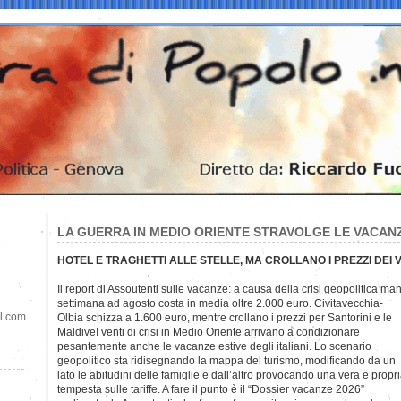
LA GUERRA IN MEDIO ORIENTE STRAVOLGE LE VACANZ
HOTEL E TRAGHETTI ALLE STELLE, MA CROLLANO I PREZZI DEI 
Il report di Assoutenti sulle vacanze: a causa della crisi geopolitica ma
settimana ad agosto costa in media oltre 2.000 euro. Civitavecchia-
il.com
Olbia schizza a 1.600 euro, mentre crollano i prezzi per Santorini e le
MaldiveI venti di crisi in Medio Oriente arrivano a condizionare
pesantemente anche le vacanze estive degli italiani. Lo scenario
geopolitico sta ridisegnando la mappa del turismo, modificando da un
lato le abitudini delle famiglie e dall’altro provocando una vera e propr
tempesta sulle tariffe. A fare il punto è il “Dossier vacanze 2026”