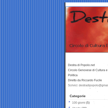
Destra di Popolo.net
Circolo Genovese di Cultura e
Politica
Diretto da Riccardo Fucile
Scrivici: destradipopolo@gma
Categorie
100 giorni
(5)