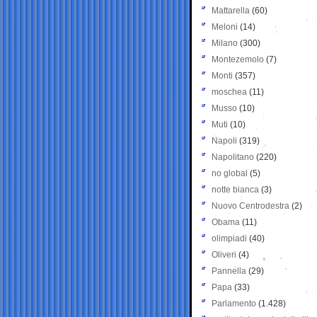
Mattarella
(60)
Meloni
(14)
Milano
(300)
Montezemolo
(7)
Monti
(357)
moschea
(11)
Musso
(10)
Muti
(10)
Napoli
(319)
Napolitano
(220)
no global
(5)
notte bianca
(3)
Nuovo Centrodestra
(2)
Obama
(11)
olimpiadi
(40)
Oliveri
(4)
Pannella
(29)
Papa
(33)
Parlamento
(1.428)