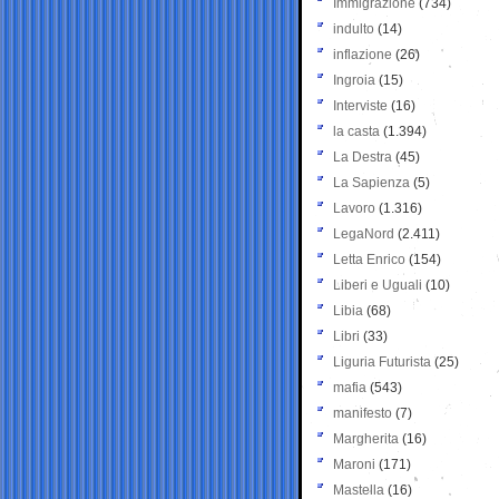
Immigrazione
(734)
indulto
(14)
inflazione
(26)
Ingroia
(15)
Interviste
(16)
la casta
(1.394)
La Destra
(45)
La Sapienza
(5)
Lavoro
(1.316)
LegaNord
(2.411)
Letta Enrico
(154)
Liberi e Uguali
(10)
Libia
(68)
Libri
(33)
Liguria Futurista
(25)
mafia
(543)
manifesto
(7)
Margherita
(16)
Maroni
(171)
Mastella
(16)