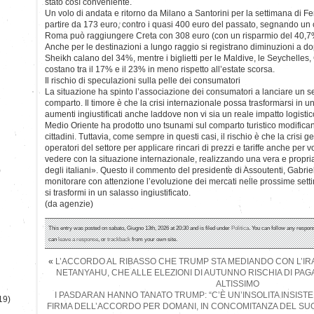
stato così conveniente.
Un volo di andata e ritorno da Milano a Santorini per la settimana di F
partire da 173 euro, contro i quasi 400 euro del passato, segnando un 
Roma può raggiungere Creta con 308 euro (con un risparmio del 40,7%
Anche per le destinazioni a lungo raggio si registrano diminuzioni a dopp
Sheikh calano del 34%, mentre i biglietti per le Maldive, le Seychelle
costano tra il 17% e il 23% in meno rispetto all’estate scorsa.
Il rischio di speculazioni sulla pelle dei consumatori
La situazione ha spinto l’associazione dei consumatori a lanciare un se
comparto. Il timore è che la crisi internazionale possa trasformarsi in un
aumenti ingiustificati anche laddove non vi sia un reale impatto logisti
Medio Oriente ha prodotto uno tsunami sul comparto turistico modifican
cittadini. Tuttavia, come sempre in questi casi, il rischio è che la crisi ge
operatori del settore per applicare rincari di prezzi e tariffe anche per
vedere con la situazione internazionale, realizzando una vera e propr
)
degli italiani». Questo il commento del presidente di Assoutenti, Gabrie
monitorare con attenzione l’evoluzione dei mercati nelle prossime setti
si trasformi in un salasso ingiustificato.
(da agenzie)
This entry was posted on sabato, Giugno 13th, 2026 at 20:30 and is filed under
Politica
. You can follow any respons
can
leave a response
, or
trackback
from your own site.
«
L’ACCORDO AL RIBASSO CHE TRUMP STA MEDIANDO CON L’IR
NETANYAHU, CHE ALLE ELEZIONI DI AUTUNNO RISCHIA DI PA
ALTISSIMO
I PASDARAN HANNO TANATO TRUMP: “C’È UN’INSOLITA INSIST
19)
FIRMA DELL’ACCORDO PER DOMANI, IN CONCOMITANZA DEL S