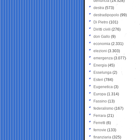
denuncia
(14.528)
destra
(573)
destradipopolo
(99)
Di Pietro
(101)
Diritti civili
(276)
don Gallo
(9)
economia
(2.331)
elezioni
(3.303)
emergenza
(3.077)
Energia
(45)
Esselunga
(2)
Esteri
(784)
Eugenetica
(3)
Europa
(1.314)
Fassino
(13)
federalismo
(167)
Ferrara
(21)
Ferretti
(6)
ferrovie
(133)
finanziaria
(325)