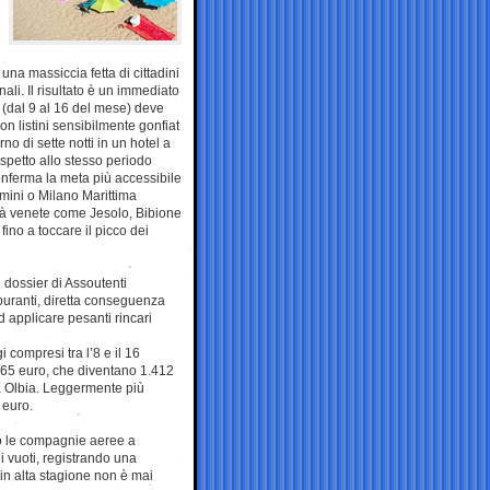
 una massiccia fetta di cittadini
nali. Il risultato è un immediato
o (dal 9 al 16 del mese) deve
con listini sensibilmente gonfiat
o di sette notti in un hotel a
spetto allo stesso periodo
conferma la meta più accessibile
mini o Milano Marittima
ità venete come Jesolo, Bibione
ino a toccare il picco dei
l dossier di Assoutenti
arburanti, diretta conseguenza
d applicare pesanti rincari
 compresi tra l’8 e il 16
.665 euro, che diventano 1.412
a Olbia. Leggermente più
 euro.
to le compagnie aeree a
li vuoti, registrando una
in alta stagione non è mai