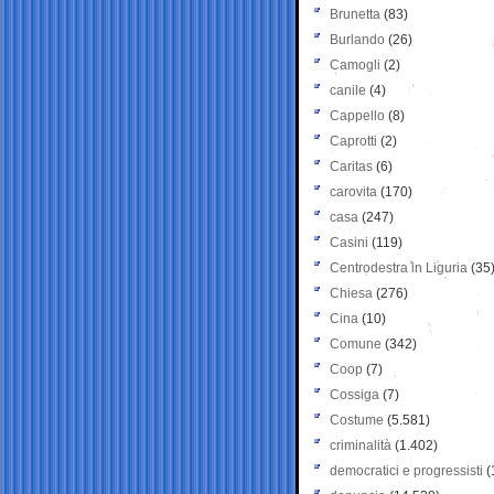
Brunetta
(83)
Burlando
(26)
Camogli
(2)
canile
(4)
Cappello
(8)
Caprotti
(2)
Caritas
(6)
carovita
(170)
casa
(247)
Casini
(119)
Centrodestra in Liguria
(35
Chiesa
(276)
Cina
(10)
Comune
(342)
Coop
(7)
Cossiga
(7)
Costume
(5.581)
criminalità
(1.402)
democratici e progressisti
(