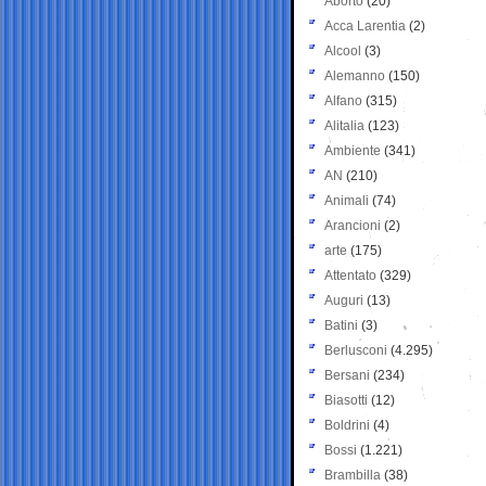
Aborto
(20)
Acca Larentia
(2)
Alcool
(3)
Alemanno
(150)
Alfano
(315)
Alitalia
(123)
Ambiente
(341)
AN
(210)
Animali
(74)
Arancioni
(2)
arte
(175)
Attentato
(329)
Auguri
(13)
Batini
(3)
Berlusconi
(4.295)
Bersani
(234)
Biasotti
(12)
Boldrini
(4)
Bossi
(1.221)
Brambilla
(38)